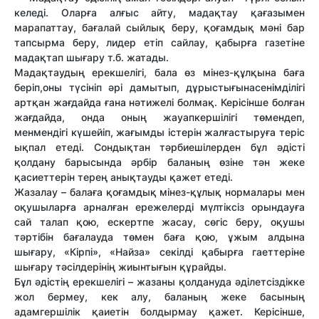
келеді. Оларға алғыс айту, мадақтау қағазымен
марапаттау, бағалай сыйлық беру, қоғамдық мәні бар
тапсырма беру, лидер етіп сайлау, қабырға газетіне
мадақтап шығару т.б. жатады.
Мадақтаудың ерекшелігі, бала өз мінез-құлқына баға
беріп,оны түсініп әрі дамытып, дұрыстығынасенімділігі
артқан жағдайда ғана нәтижелі болмақ. Керісінше болған
жағдайда, онда оның жауапкершілігі төмендеп,
менмендігі күшейіп, жағымды істерін жалғастыруға теріс
ықпал етеді. Сондықтан тәрбиешілерден бұл әдісті
қолдану барысында әрбір баланың өзіне тән жеке
қасиеттерін терең анықтауды қажет етеді.
Жазалау – балаға қоғамдық мінез-құлық нормалары мен
оқушыларға арналған ережелерді мүлтіксіз орындауға
сай талап қою, ескертпе жасау, сөгіс беру, оқушы
тәртібін бағалауда төмен баға қою, ұжым алдына
шығару, «Кірпі», «Найза» секілді қабырға гаеттеріне
шығару тәсілдерінің жиынтығын құрайды.
Бұл әдістің ерекшелігі – жазаны қолдануда әділетсіздікке
жол бермеу, кек алу, баланың жеке басының
адамгершілік қаиетін болдырмау қажет. Керісінше,