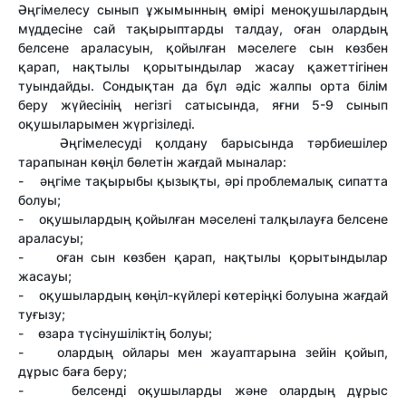
Әңгімелесу сынып ұжымынның өмірі меноқушылардың
мүддесіне сай тақырыптарды талдау, оған олардың
белсене араласуын, қойылған мәселеге сын көзбен
қарап, нақтылы қорытындылар жасау қажеттігінен
туындайды. Сондықтан да бұл әдіс жалпы орта білім
беру жүйесінің негізгі сатысында, яғни 5-9 сынып
оқушыларымен жүргізіледі.
Әңгімелесуді қолдану барысында тәрбиешілер
тарапынан көңіл бөлетін жағдай мыналар:
- әңгіме тақырыбы қызықты, әрі проблемалық сипатта
болуы;
- оқушылардың қойылған мәселені талқылауға белсене
араласуы;
- оған сын көзбен қарап, нақтылы қорытындылар
жасауы;
- оқушылардың көңіл-күйлері көтеріңкі болуына жағдай
туғызу;
- өзара түсінушіліктің болуы;
- олардың ойлары мен жауаптарына зейін қойып,
дұрыс баға беру;
- белсенді оқушыларды және олардың дұрыс