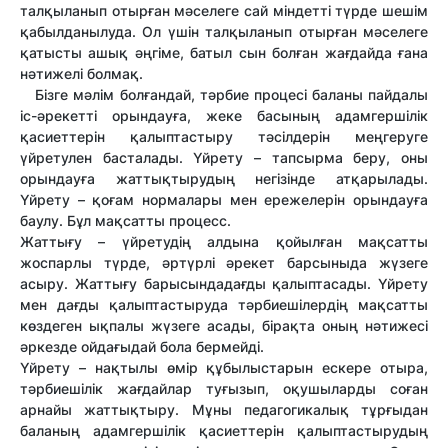
талқыланып отырған мәселеге сай міндетті түрде шешім
қабылданылуда. Ол үшін талқыланып отырған мәселеге
қатысты ашық әңгіме, батыл сын болған жағдайда ғана
нәтижелі болмақ.
Бізге мәлім болғандай, тәрбие процесі баланы пайдалы
іс-әрекетті орындауға, жеке басының адамгершілік
қасиеттерін қалыптастыру тәсілдерін меңгеруге
үйретулен басталады. Үйрету – тапсырма беру, оны
орындауға жаттықтырудың негізінде атқарылады.
Үйрету – қоғам нормалары мен ережелерін орындауға
баулу. Бұл мақсатты процесс.
Жаттығу – үйретудің алдына қойылған мақсатты
жоспарлы түрде, әртүрлі әрекет барсыныда жүзеге
асыру. Жаттығу барысындадағды қалыптасады. Үйрету
мен дағды қалыптастыруда тәрбиешілердің мақсатты
көздеген ықпалы жүзеге асады, бірақта оның нәтижесі
әркезде ойдағыдай бола бермейді.
Үйрету – нақтылы өмір құбылыстарын ескере отыра,
тәрбиешілік жағдайлар туғызып, оқушыларды соған
арнайы жаттықтыру. Мұны педагогикалық тұрғыдан
баланың адамгершілік қасиеттерін қалыптастырудың