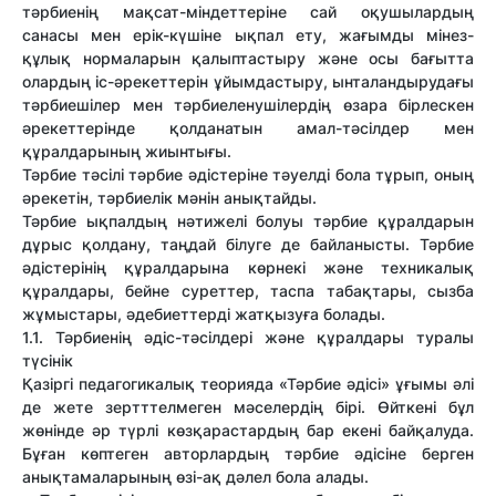
тәрбиенің мақсат-міндеттеріне сай оқушылардың
санасы мен ерік-күшіне ықпал ету, жағымды мінез-
құлық нормаларын қалыптастыру және осы бағытта
олардың іс-әрекеттерін ұйымдастыру, ынталандырудағы
тәрбиешілер мен тәрбиеленушілердің өзара бірлескен
әрекеттерінде қолданатын амал-тәсілдер мен
құралдарының жиынтығы.
Тәрбие тәсілі тәрбие әдістеріне тәуелді бола тұрып, оның
әрекетін, тәрбиелік мәнін анықтайды.
Тәрбие ықпалдың нәтижелі болуы тәрбие құралдарын
дұрыс қолдану, таңдай білуге де байланысты. Тәрбие
әдістерінің құралдарына көрнекі және техникалық
құралдары, бейне суреттер, таспа табақтары, сызба
жұмыстары, әдебиеттерді жатқызуға болады.
1.1. Тәрбиенің әдіс-тәсілдері және құралдары туралы
түсінік
Қазіргі педагогикалық теорияда «Тәрбие әдісі» ұғымы әлі
де жете зертттелмеген мәселердің бірі. Өйткені бұл
жөнінде әр түрлі көзқарастардың бар екені байқалуда.
Бұған көптеген авторлардың тәрбие әдісіне берген
анықтамаларының өзі-ақ дәлел бола алады.