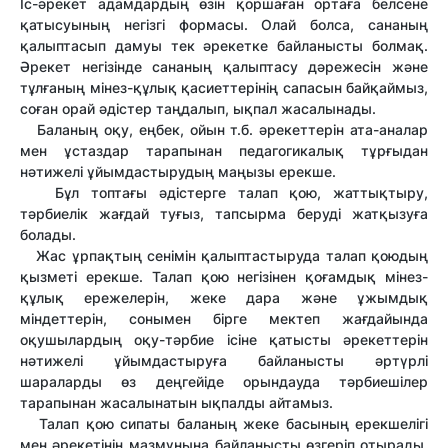
Іс-әрекет адамдардың өзін қоршаған ортаға белсене
қатысуының негізгі формасы. Олай болса, сананың
қалыптасып дамуы тек әрекетке байланысты болмақ.
Әрекет негізінде сананың қалыптасу дәрежесін және
тұлғаның мінез-құлық қасиеттерінің сапасын байқаймыз,
соған орай әдістер таңдалып, ықпал жасалынады.
Баланың оқу, еңбек, ойын т.б. әрекеттерін ата-аналар
мен ұстаздар тарапынан педагогикалық тұрғыдан
нәтижелі ұйымдастырудың маңызы ерекше.
Бұл топтағы әдістерге талап қою, жаттықтыру,
тәрбиелік жағдай туғыз, тапсырма беруді жатқызуға
болады.
Жас ұрпақтың сенімін қалыптастыруда талап қоюдың
қызметі ерекше. Талап қою негізінен қоғамдық мінез-
құлық ережелерін, жеке дара және ұжымдық
міндеттерін, сонымен бірге мектеп жағдайында
оқушылардың оқу-тәрбие ісіне қатысты әрекеттерін
нәтижелі ұйымдастыруға байланысты әртүрлі
шараларды өз деңгейіде орындауда тәрбиешілер
тарапынан жасалынатын ықпалды айтамыз.
Талап қою сипаты баланың жеке басының ерекшелігі
мен әрекетінің мазмұнына байланысты өзгеріп отырады.