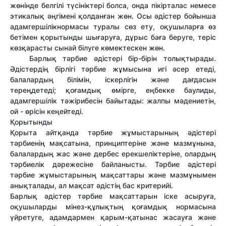
жөнінде белгілі түсініктері болса, онда пікірталас немесе
этикалық әңгімені қолданған жөн. Осы әдістер бойынша
адамгершілікнормасы туралы сөз ету, оқушыларға өз
бетімен қорытынды шығаруға, дұрыс баға беруге, теріс
көзқарасты сынай білуге көмектескен жөн.
Барлық тәрбие әдістері бір-бірін толықтырады.
Әдістердің бірлігі тәрбие жұмысына игі әсер етеді,
балалардың білімін, іскерлігін және дағдасын
тереңдетеді; қоғамдық өмірге, еңбекке баулиды,
адамгершілік тәжірибесін байытады: жалпы мәдениетін,
ой - өрісін кеңейтеді.
Қорытынды
Қорыта айтқанда тәрбие жұмыстарының әдістері
тәрбиенің мақсатына, принциптеріне және мазмұнына,
балалардың жас және дербес ерекшеліктеріне, олардың
тәрбиелік дәрежесіне байланысты. Тәрбие әдістері
тәрбие жұмыстарының мақсаттары және мазмұнымен
анықталады, ал мақсат әдістің бас критерийі.
Барлық әдістер тәрбие мақсаттарын іске асыруға,
оқушыларды мінез-құлықтың қоғамдық нормасына
үйретуге, адамдармен қарым-қатынас жасауға және