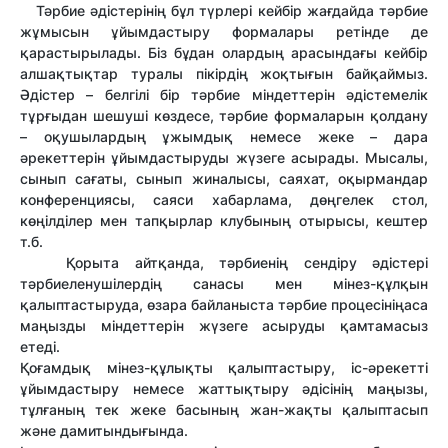
Тәрбие әдістерінің бұл түрлері кейбір жағдайда тәрбие
жұмысын ұйымдастыру формалары ретінде де
қарастырылады. Біз бұдан олардың арасындағы кейбір
алшақтықтар туралы пікірдің жоқтығын байқаймыз.
Әдістер – белгілі бір тәрбие міндеттерін әдістемелік
тұрғыдан шешуші көздесе, тәрбие формаларын қолдану
– оқушылардың ұжымдық немесе жеке – дара
әрекеттерін ұйымдастыруды жүзеге асырады. Мысалы,
сынып сағаты, сынып жиналысы, саяхат, оқырмандар
конференциясы, саяси хабарлама, дөңгелек стол,
көңілділер мен тапқырлар клубының отырысы, кештер
т.б.
Қорыта айтқанда, тәрбиенің сендіру әдістері
тәрбиеленушілердің санасы мен мінез-құлқын
қалыптастыруда, өзара байланыста тәрбие процесініңаса
маңызды міндеттерін жүзеге асыруды қамтамасыз
етеді.
Қоғамдық мінез-құлықты қалыптастыру, іс-әрекетті
ұйымдастыру немесе жаттықтыру әдісінің маңызы,
тұлғаның тек жеке басының жан-жақты қалыптасып
және дамитындығында.