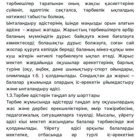
тәрбиешілер тарапынан оның жақсы қасиеттеріне
сүйеніп, әдептілік сақталса, тәрбиелік ықпалдың
нәтижесі табысты болмақ.
Ынталандыру әдістерінің ішінде маңызды орын алатын
әдіске - жарыс жатады. Жарыстың тәрбиешілерге әрбір
баланың мүмкіндігін дұрыс байқауға және бағалауға
көмектеседі; болашақты дұрыс болжауға, соған сай
жоспар құруға кепілдік береді; баланың мінез-құлқы мен
күш жігерін нәтиелі тәрбиелеуге ықпал етеді. Жарыс
мектеп жағдайында оқушылар әрекеттерінің барлық
түріне (оқу, еңбек, дене шынықтыру-спорт ойындары,
олимпиада т.б. ) қолданылады. Сондықтан да жарыс –
балалар ұжымында олардың іс-әрекетін ұйымдастыру
және ынталандыру әдісі.
1.3.Тәрбие әдістерін таңдап алу шарттары
Тәрбие жұмысында әдістерді таңдап алу оқушылардың
жас және дербес ерекшеліктеріне, өмір тәжірибесіне,
педагогикалық ситуацияларға тәуелді. Мысалы, үйрету
әдісі кіші мектеп жасындағы балалар тәрбиесінде жиі
қолданылады. Үйрету әдісі арқылы балаларды
мектепке, отбасында әр түрлі іс-әрекетіне