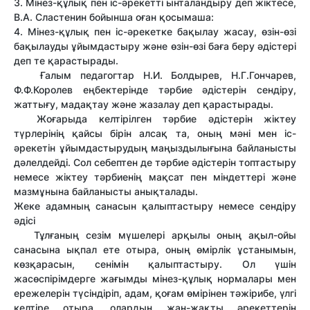
3. Мінез-құлық пен іс-әрекетті ынталандыру деп жіктесе,
В.А. Сластенин бойынша оған қосымаша:
4. Мінез-құлық пен іс-әрекетке бақылау жасау, өзін-өзі
бақылауды ұйымдастыру және өзін-өзі баға беру әдістері
деп те қарастырады.
Ғалым педагогтар Н.И. Болдырев, Н.Г.Гончарев,
Ф.Ф.Королев еңбектерінде тәрбие әдістерін сендіру,
жаттығу, мадақтау және жазалау деп қарастырады.
Жоғарыда келтірілген тәрбие әдістерін жіктеу
түрлерінің қайсы бірін алсақ та, оның мәні мен іс-
әрекетін ұйымдастырудың маңыздылығына байланысты
дәлелдейді. Сол себептен де тәрбие әдістерін топтастыру
немесе жіктеу тәрбиенің мақсат пен міндеттері және
мазмұнына байланысты анықталады.
Жеке адамның санасын қалыптастыру немесе сендіру
әдісі
Тұлғаның сезім мүшелері арқылы оның ақыл-ойы
санасына ықпал ете отыра, оның өмірлік ұстанымын,
көзқарасын, сенімін қалыптастыру. Ол үшін
жасөспірімдерге жағымды мінез-құлық нормалары мен
ережелерін түсіндіріп, адам, қоғам өмірінен тәжірибе, үлгі
келтіре отыра, олардың жан-жақты әрекеттерін