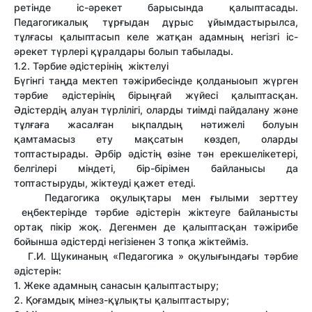
ретінде іс-әрекет барысында қалыптасады.
Педагогикалық тұрғыдан дұрыс ұйымдастырылса,
тұлғасы қалыптасып келе жатқан адамның негізгі іс-
әрекет түрлері құралдары болып табылады.
1.2. Тәрбие әдістерінің жіктелуі
Бүгінгі таңда мектеп тәжірибесінде қолданыоып жүрген
тәрбие әдістерінің бірыңғай жүйесі қалыптасқан.
Әдістердің алуан түрлілігі, оларды тиімді пайдалану және
тұлғаға жасалған ықпалдың нәтижелі болуын
қамтамасыз ету мақсатын көздеп, оларды
топтастырады. Әрбір әдістің өзіне тән ерекшелікетері,
белгілері міндеті, бір-бірімен байланысы да
топтастыруды, жіктеуді қажет етеді.
Педагогика оқулықтары мен ғылыми зерттеу
еңбектерінде тәрбие әдістерін жіктеуге байланысты
ортақ пікір жоқ. Дегенмен де қалыптасқан тәжірибе
бойынша әдістерді негізіенен 3 топқа жіктейміз.
Г.И. Щукинаның «Педагогика » оқулығындағы тәрбие
әдістерін:
1. Жеке адамның санасын қалыптастыру;
2. Қоғамдық мінез-құлықты қалыптастыру;