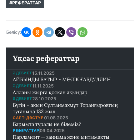
#РЕФЕРАТТАР
Бөлісу:
Ұқсас рефераттар
15.11.2025
ӘДЕБИЕТ
АЙБЫНДЫ БАТЫР - МӘЛІК ҒАБДУЛЛИН
11.11.2025
ӘДЕБИЕТ
Алланы жырға қосқан ақындар
28.10.2025
ӘДЕБИЕТ
Бүгін – ақын Сұлтанмахмұт Торайғыровтың
туғанына 132 жыл
01.08.2025
САЛТ-ДӘСТҮР
Барымта туралы не білеміз?
09.04.2025
РЕФЕРАТТАР
Парламент — заңнама және ынтымақты