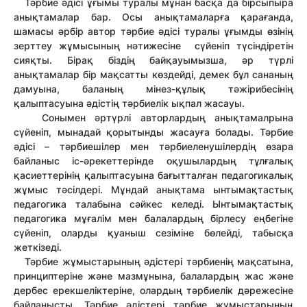
Тәрбие әдісі ұғымы туралы мұнан басқа да бірсыпыра
анықтамалар бар. Осы анықтамаларға қарағанда,
шамасы әрбір автор тәрбие әдісі туралы ұғымды өзінің
зерттеу жұмысының нәтижесіне сүйеніп түсіндіретін
сияқты. Бірақ біздің байқауымызша, әр түрлі
анықтамалар бір мақсатты көздейді, демек бұл сананың
дамуына, баланың мінез-құлық тәжірибесінің
қалыптасуына әдістің тәрбиелік ықпал жасауы.
Сонымен әртүрлі авторлардың анықтамалрына
сүйеніп, мынадай қорытынды жасауға болады. Тәрбие
әдісі – тәрбиешілер мен тәрбиеленушілердің өзара
байланыс іс-әрекеттерінде оқушылардың тұлғалық
қасиеттерінің қалыптасуына бағытталған педагогикалық
жұмыс тәсілдері. Мұндай анықтама ынтымақтастық
педагогика талабына сәйкес келеді. Ынтымақтастық
педагогика мұғалім мен балалардың бірлесу еңбегіне
сүйеніп, оларды қуаныш сезіміне бөлейді, табысқа
жеткізеді.
Тәрбие жұмыстарының әдістері тәрбиенің мақсатына,
принциптеріне және мазмұнына, балалардың жас және
дербес ерекшеліктеріне, олардың тәрбиелік дәрежесіне
байланысты. Тәрбие әдістері тәрбие жұмыстарының