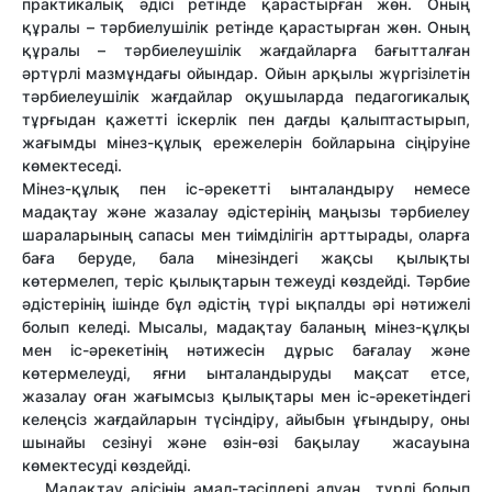
практикалық әдісі ретінде қарастырған жөн. Оның
құралы – тәрбиелушілік ретінде қарастырған жөн. Оның
құралы – тәрбиелеушілік жағдайларға бағытталған
әртүрлі мазмұндағы ойындар. Ойын арқылы жүргізілетін
тәрбиелеушілік жағдайлар оқушыларда педагогикалық
тұрғыдан қажетті іскерлік пен дағды қалыптастырып,
жағымды мінез-құлық ережелерін бойларына сіңіруіне
көмектеседі.
Мінез-құлық пен іс-әрекетті ынталандыру немесе
мадақтау және жазалау әдістерінің маңызы тәрбиелеу
шараларының сапасы мен тиімділігін арттырады, оларға
баға беруде, бала мінезіндегі жақсы қылықты
көтермелеп, теріс қылықтарын тежеуді көздейді. Тәрбие
әдістерінің ішінде бұл әдістің түрі ықпалды әрі нәтижелі
болып келеді. Мысалы, мадақтау баланың мінез-құлқы
мен іс-әрекетінің нәтижесін дұрыс бағалау және
көтермелеуді, яғни ынталандыруды мақсат етсе,
жазалау оған жағымсыз қылықтары мен іс-әрекетіндегі
келеңсіз жағдайларын түсіндіру, айыбын ұғындыру, оны
шынайы сезінуі және өзін-өзі бақылау жасауына
көмектесуді көздейді.
Мадақтау әдісінің амал-тәсілдері алуан түрлі болып