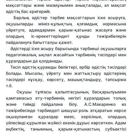
мақсаттары және мазмұнымен анықталады, ал мақсат
әдістің бас критерийі.
Барлық әдістер тәрбие мақсаттарын іске асыруға,
оқушыларды мінез-құлықтың қоғамдық нормасына
үйретуге, адамдармен қарым-қатынас жасауға және
олардың іс-әрекеттеріндегі құнды тәжірибелерін
пайдалануға бағытталуы қажет.
Әдістерді іске асыру барысында тәрбиеші оқушыларға
педагогикалық ықпал жасайтын тәрбиенің тәсілдері мен
құралдарын да қолданады.
Тәсіл әдістің құрамды бөліктері, әрбір әдістің тәсілдері
болады. Мысалы, үйрету мен жаттықтыру әдістерінің
тәсілдері нұсқау, көрсету, машықтандыру, тапсырма
т.б.
Оқушы тұлғасы қалыптасуының басқарылуымен
қамтамасыз ету-тәрбиенің негізгі құралдарын толық
және тиімді пайдалана білу. А.С.Макаренко өз
тәжірибесінде тәрбиедегі шешуші роль атқаратын нәрсе
оқшауланған құралдар емес, керісінше, олардың
үйлесімді құрылған жүйесі екенін дұрыс көрсеткен. Адам
еңбектің, танымның, қарым-қатынастың субъектісі