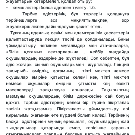
жауаптарын көтермелеп, қолдап отыру;
- кемшіліктері болса әдеппен түзету. т.б.
Тәрбие әдістерінің бұл түрлерін қолдануға
тәрбиешілерге аса мұқияттылықпен, зор
жауапкершілікпен дайындалуын қажет етеді.
Тұлғаның идеялық сенімі мен адамгершілік қасиеттерін
қалыптастыруда лекция тәсілі де қолданылады. Бұны
ұйымдастыру негізінен мұғалімдер мен ата-аналарға,
«Білім қоғамы» лекторларына , кейбір жағдайда
оқушылардың өздеріне де жүктеледі. Сол себептен, бұл
әдіс жоғары сынып оқушыларымен жүргізіледі. Лекция
тақырыбы өмірдің, қоғамның , тіпті мектеп немесе
оқушылар өміріне қатысты көлемі кең тіпті мектеп
немесе оқушылар өміріне қатысты кең өзекті
мәселелерді талқылауға арналады. Тақырыптың
мазмұны оқушылардың білім дәрежесіне сай болуы
қажет. Тәрбие әдістерінің келесі бір түріне пікірталас
тәсілін жатқызамыз. Пікірталасты ұйымдастыру әрі
құрылымы жағынан өте күрделі болып келеді. Тәрбиенің
басқа әдістерінен мұның ерекшелігі, оқушылардың жай
тыңдаушылар қатарында емес, керісінше қаралып
отырғанмәселег олардың белсене қатысу жағдайында