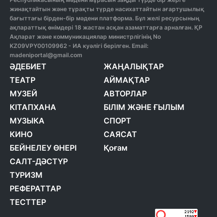
жинақтайтын және тұрақты түрде насихаттайтын ағартушылық
бағыттағы бірден-бір мәдени платформа. Бұл желі ресурсының
ақпараттық өнімдері 18 жастан асқан азаматтарға арналған. ҚР
Ақпарат және коммуникациялар министрлігінің No
KZ09VPY00109962 - ИА куәлігі берілген. Email:
madeniportal@gmail.com
ӘДЕБИЕТ
ЖАҢАЛЫҚТАР
ТЕАТР
АЙМАҚТАР
МУЗЕЙ
АВТОРЛАР
КІТАПХАНА
БІЛІМ ЖӘНЕ ҒЫЛЫМ
МУЗЫКА
СПОРТ
КИНО
САЯСАТ
БЕЙНЕЛЕУ ӨНЕРІ
Қоғам
САЛТ-ДӘСТҮР
ТУРИЗМ
РЕФЕРАТТАР
ТЕСТТЕР