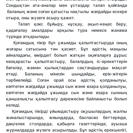
Сондықтан ата-аналар мен ұстаздар талап қойғанда
баланың және соған қатысты нақтылы жағдайды ескере
отыра, оны жүзеге асыру қажет.
Талап қою: бұйыру, нұсқау, ақыл-кеңес беру,
қадағалау амалдары арқылы тура немесе жанама
түрінде атқарылады.
Қоғамдық пікір бұл ұжымды қалыптастыруда оның
жоғары сатысына тән қасиет. Бұл әдістің маңызы
айналадағы, өмірдегі болып жатқан оқиғаларға дұрыс
көзқарасты қалыптастыру, балалрдың іс-әрекеттерін
бағалау, жаман қылықтардан сақтандыруды мақсат
етеді. Баланың мінезін шыңдайды, ерік-жігерін
тәрбиелейді. Соған орай осы әдістің қолданылуы,
көптеген жағдайда ұжымда сын және өзара қолданылуы,
көптеген жағдайда ұжымда сын және өзара сынның
қаншалықты қалыптасу дәрежесіне байланысты болып
келеді.
Қоғамдық пікірді ұйымдастыру оқушылардың жалпы
жиналыстарында, жиындарда, баспасөз беттерінде,
дөңгелек столдарда, қабырға газеттерінде, ауызша
журналдарда жүзеге асырылады. Бұл әдістің ерекшелігі,