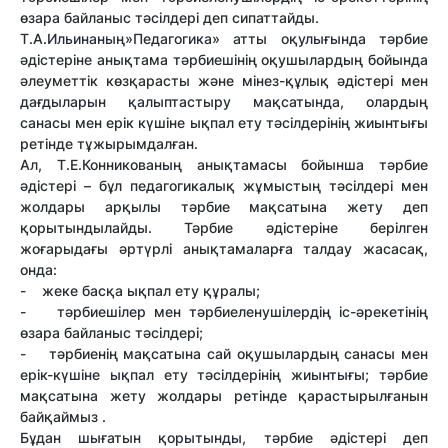
өзара байланыс тәсілдері деп сипаттайды.
Т.А.Ильинаның»Педагогика» атты оқулығында тәрбие
әдістеріне анықтама тәрбиешінің оқушылардың бойында
әлеуметтік көзқарасты және мінез-құлық әдістері мен
дағдыларын қалыптастыру мақсатында, олардың
санасы мен ерік күшіне ықпал ету тәсілдерінің жиынтығы
ретінде тұжырымдалған.
Ал, Т.Е.Конникованың анықтамасы бойынша тәрбие
әдістері – бұл педагогикалық жұмыстың тәсілдері мен
жолдары арқылы тәрбие мақсатына жету деп
қорытындылайды. Тәрбие әдістеріне берілген
жоғарыдағы әртүрлі анықтамаларға талдау жасасақ,
онда:
- жеке басқа ықпал ету құралы;
- тәрбиешілер мен тәрбиеленушілердің іс-әрекетінің
өзара байланыс тәсілдері;
- тәрбиенің мақсатына сай оқушылардың санасы мен
ерік-күшіне ықпал ету тәсілдерінің жиынтығы; тәрбие
мақсатына жету жолдары ретінде қарастырылғанын
байқаймыз .
Бұдан шығатын қорытынды, тәрбие әдістері деп