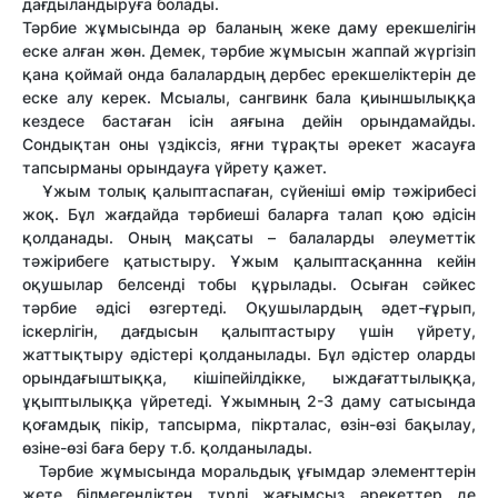
дағдыландыруға болады.
Тәрбие жұмысында әр баланың жеке даму ерекшелігін
еске алған жөн. Демек, тәрбие жұмысын жаппай жүргізіп
қана қоймай онда балалардың дербес ерекшеліктерін де
еске алу керек. Мсыалы, сангвинк бала қиыншылыққа
кездесе бастаған ісін аяғына дейін орындамайды.
Сондықтан оны үздіксіз, яғни тұрақты әрекет жасауға
тапсырманы орындауға үйрету қажет.
Ұжым толық қалыптаспаған, сүйеніші өмір тәжірибесі
жоқ. Бұл жағдайда тәрбиеші баларға талап қою әдісін
қолданады. Оның мақсаты – балаларды әлеуметтік
тәжірибеге қатыстыру. Ұжым қалыптасқаннна кейін
оқушылар белсенді тобы құрылады. Осыған сәйкес
тәрбие әдісі өзгертеді. Оқушылардың әдет-ғұрып,
іскерлігін, дағдысын қалыптастыру үшін үйрету,
жаттықтыру әдістері қолданылады. Бұл әдістер оларды
орындағыштыққа, кішіпейілдікке, ыждағаттылыққа,
ұқыптылыққа үйретеді. Ұжымның 2-3 даму сатысында
қоғамдық пікір, тапсырма, пікрталас, өзін-өзі бақылау,
өзіне-өзі баға беру т.б. қолданылады.
Тәрбие жұмысында моральдық ұғымдар элементтерін
жете білмегендіктен түрлі жағымсыз әрекеттер де