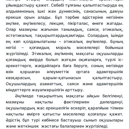
ұйымдастыру қажет. Себебі тұлғаны қалыптастыруда ең
алдыменоның ішкі жан дүниесінің, санасының дамуы
ерекше орын алады. Бұл тәрбие әдістеріне негізінен
әңгіме, әңгімелесу, лекция, пікірталас, өнеге жатады.
Олар мазмұны жағынан танымдық, саяси, этикалық,
эстетикалық тақырыптардықамтиды. Солардың ішінде
ең көп қолданылатыны – этикалық әңгімелер. Бұның
негізі – қоғамдық мораль мәселелері бойынша
жүргізіледі. Этикалық әңгіменің мақсаты оқушыларды
қоғамдық өмірде болып жатқан оқиғаларға, түрлі іс-
әрекеттерге, жағдайларға баға беруге, соның негізінде
өзін қоршаған әлеуметтік ортаға адамгершілік
көзқарасын, қарым-қатынасын қалыптастыру.
Оқушылардың азаматтық, саяси және адамгершілік
міндеттерге жауапкершілігін арттыру.
Әңгімеде тақырыптың мақсаты айқын белгіленуі,
мазмұны нақтылы фактілермен дәлелденуі,
оқушылардың жас ерекшелігін ескеріп, қарапйым тілмен
нақтылы өмірге қатысты мәселелер қозғалуы қажет.
Әдістің бұл түрі көбінесе бастауыш сынып оқушылары
және жеткіншек жастағы балалармен жүргізіледі.