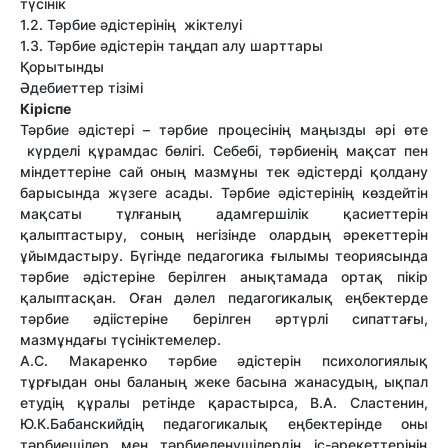
түсінік
1.2. Тәрбие әдістерінің жіктелуі
1.3. Тәрбие әдістерін таңдап алу шарттары
Қорытынды
Әдебиеттер тізімі
Кіріспе
Тәрбие әдістері – тәрбие процесінің маңызды әрі өте
күрделі құрамдас бөлігі. Себебі, тәрбиенің мақсат пен
міндеттеріне сай оның мазмұны тек әдістерді қолдану
барысында жүзеге асады. Тәрбие әдістерінің көздейтін
мақсаты тұлғаның адамгершілік қасиеттерін
қалыптастыру, соның негізінде олардың әрекеттерін
ұйымдастыру. Бүгінде педагогика ғылымы теориясында
тәрбие әдістеріне берілген анықтамада ортақ пікір
қалыптасқан. Оған дәлел педагогикалық еңбектерде
тәрбие әдіістеріне берілген әртүрлі сипаттағы,
мазмұндағы түсініктемелер.
А.С. Макаренко тәрбие әдістерін психологиялық
тұрғыдан оны баланың жеке басына жанасудың, ықпал
етудің құралы ретінде қарастырса, В.А. Сластенин,
Ю.К.Бабанскийдің педагогикалық еңбектерінде оны
тәрбиешілер мен тәрбиеленушілердің іс-әрекеттерінің