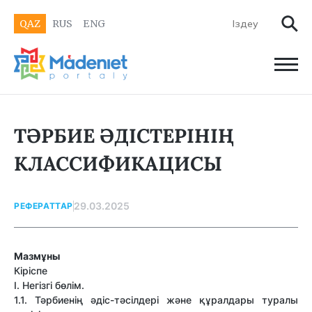
QAZ
RUS
ENG
ТӘРБИЕ ӘДІСТЕРІНІҢ
КЛАССИФИКАЦИСЫ
29.03.2025
РЕФЕРАТТАР
Мазмұны
Кіріспе
І. Негізгі бөлім.
1.1. Тәрбиенің әдіс-тәсілдері және құралдары туралы