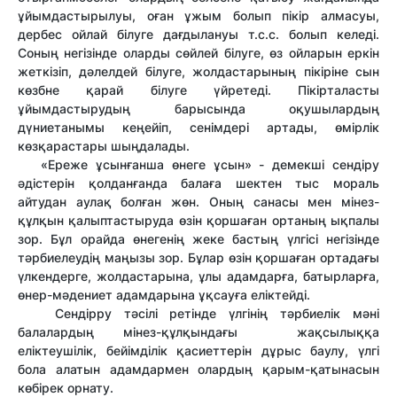
ұйымдастырылуы, оған ұжым болып пікір алмасуы,
дербес ойлай білуге дағдылануы т.с.с. болып келеді.
Соның негізінде оларды сөйлей білуге, өз ойларын еркін
жеткізіп, дәлелдей білуге, жолдастарының пікіріне сын
көзбне қарай білуге үйретеді. Пікірталасты
ұйымдастырудың барысында оқушылардың
дүниетанымы кеңейіп, сенімдері артады, өмірлік
көзқарастары шыңдалады.
«Ереже ұсынғанша өнеге ұсын» - демекші сендіру
әдістерін қолданғанда балаға шектен тыс мораль
айтудан аулақ болған жөн. Оның санасы мен мінез-
құлқын қалыптастыруда өзін қоршаған ортаның ықпалы
зор. Бұл орайда өнегенің жеке бастың үлгісі негізінде
тәрбиелеудің маңызы зор. Бұлар өзін қоршаған ортадағы
үлкендерге, жолдастарына, ұлы адамдарға, батырларға,
өнер-мәдениет адамдарына ұқсауға еліктейді.
Сендірру тәсілі ретінде үлгінің тәрбиелік мәні
балалардың мінез-құлқындағы жақсылыққа
еліктеушілік, бейімділік қасиеттерін дұрыс баулу, үлгі
бола алатын адамдармен олардың қарым-қатынасын
көбірек орнату.