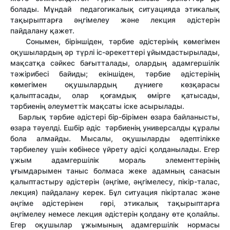
болады. Мұндай педагогикалық ситуацияда этикалық
тақырыптарға әңгімелеу және лекция әдістерін
пайдалану қажет.
Сонымен, біріншіден, тәрбие әдістерінің көмегімен
оқушылардың әр түрлі іс-әрекеттері ұйымдастырылады,
мақсатқа сәйкес бағытталады, олардың адамгершілік
тәжірибесі байиды; екіншіден, тәрбие әдістерінің
көмегімен оқушылардың дүниеге көзқарасы
қалыптасады, олар қоғамдық өмірге қатысады,
тәрбиенің әлеуметтік мақсаты іске асырылады.
Барлық тәрбие әдістері бір-бірімен өзара байланысты,
өзара тәуелді. Ешбір әдіс тәрбиенің универсалды құралы
бола алмайды. Мысалы, оқушыларды әдептілікке
тәрбиелеу үшін көбінесе үйрету әдісі қолданылады. Егер
ұжым адамгершілік мораль элементтерінің
ұғымдарымен таныс болмаса жеке адамның санасын
қалыптастыру әдістерін (әңгіме, әңгімелесу, пікір-талас,
лекция) пайдалану керек. Бұл ситуация пікірталас және
әңгіме әдістерінен гөрі, этикалық тақырыптарға
әңгімелеу немесе лекция әдістерін қолдану өте қолайлы.
Егер оқушылар ұжымының адамгершілік нормасы