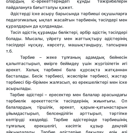
олардың іс-әрекеттеріндегі құнды тәжірибелерін
пайдалануға бағытталуы қажет.
Әдістерді іске асыру барысында тәрбиеші оқушыларға
педагогикалық ықпал жасайтын тәрбиенің тәсілдері мен
құралдарын да қолданады.
Тәсіл әдістің құрамды бөліктері, әрбір әдістің тәсілдері
болады. Мысалы, үйрету мен жаттықтыру әдістерінің
тәсілдері нұсқау, көрсету, машықтандыру, тапсырма
т.б.
Тәрбие – жеке тұлғаның адамдық бейнесін
қалыптастырып, өмірге бейімдеу үшін жүргізілетін игі
әрекет. Халық тәрбиені бала құрсақта жатқаннан
басталады. Бесік тәрбиесі, жсөспірім тәрбиесі, жастар
тәрбиесі бір-бірімен жалғасып, өз ерекшеліктері мен іске
асырылады.
Тәрбие әдістері – ересектер мен балалар арасындағы
тәрбиелік әрекеттестік тәсілдерінің жиынтығы. Ол
балалардың тіршілік, әрекет, қарым-қатынастарын
ұйымдастырып, белсенділігін арттырып, тәртіпке
келтіруді көздейді. Тәрбие әдістерінде тәрбиешінің
тұлғалық ерекшелігі, кәсіптік құзыр деңгейі
айқындалады. Тәрбие әдістеріне бақылау, өзін өзі