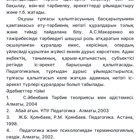
бақылау, өзін-өзі тәрбиелеу, әрекеттерді ұйымдастыру
және т.б. жатады.
Оқушы тұлғасы қалыптасуының басқарылуымен
қамтамасыз ету-тәрбиенің негізгі құралдарын толық
және тиімді пайдалана білу. А.С.Макаренко өз
тәжірибесінде тәрбиедегі шешуші роль атқаратын нәрсе
оқшауланған құралдар емес, керісінше, олардың
үйлесімді құрылған жүйесі екенін дұрыс көрсеткен. Адам
еңбектің, танымның, қарым-қатынастың субъектісі
ретінде іс-әрекет барысында қалыптасады.
Педагогикалық тұрғыдан дұрыс ұйымдастырылса,
тұлғасы қалыптасып келе жатқан адамның негізгі іс-
әрекет түрлері құралдары болып табылады.
Әдебиеттер тізімі
1. С.Әбенбаев Тәрбие теолриясы мен әдістемесі.
Алматы, 2004
2. Абай атын. ҰПУ Педагогика . Алматы,2003
3. Ж.Б. Қоянбаев, Р.М. Қоянбаев. Педагогика. Астана,
1998.
4. Педагогика және психологиядан терминологиялық
сөздік. Алматы, 2002.