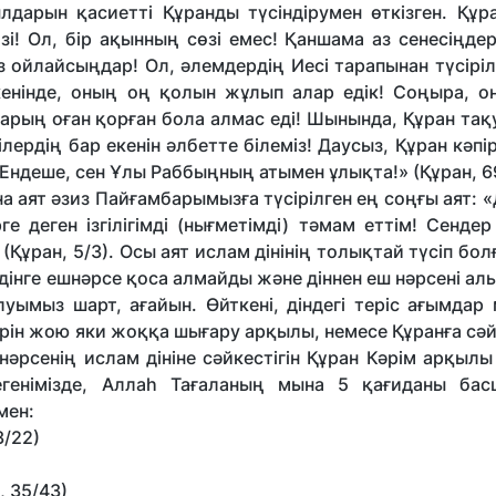
дарын қасиетті Құранды түсіндірумен өткізген. Құр
зі! Ол, бір ақынның сөзі емес! Қаншама аз сенесіңдер
з ойлайсыңдар! Ол, әлемдердің Иесі тарапынан түсіріл
еткенінде, оның оң қолын жұлып алар едік! Соңыра, о
арың оған қорған бола алмас еді! Шынында, Құран тақ
ілердің бар екенін әлбетте білеміз! Даусыз, Құран кәпі
 Ендеше, сен Ұлы Раббыңның атымен ұлықта!» (Құран, 6
ят әзиз Пайғамбарымызға түсірілген ең соңғы аят: «Д
е деген ізгілігімді (нығметімді) тәмам еттім! Сендер
Құран, 5/3). Осы аят ислам дінінің толықтай түсіп бо
дінге ешнәрсе қоса алмайды және діннен еш нәрсені ал
ымыз шарт, ағайын. Өйткені, діндегі теріс ағымдар 
рін жою яки жоққа шығару арқылы, немесе Құранға сәй
рсенің ислам дініне сәйкестігін Құран Кәрім арқылы
егенімізде, Аллаһ Тағаланың мына 5 қағиданы ба
мен:
3/22)
 35/43)