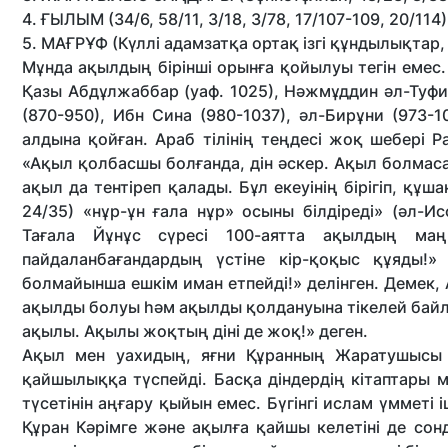
4. ҒЫЛЫМ (34/6, 58/11, 3/18, 3/78, 17/107-109, 20/114)
5. МАҒРҰФ (Күллі адамзатқа ортақ ізгі құндылықтар, 2
Мұнда ақылдың бірінші орынға қойылуы тегін емес.
Қазы Абдұлжаббар (уаф. 1025), Нәжмұддин әл-Туфи
(870-950), Ибн Сина (980-1037), әл-Бирұни (973-
алдына қойған. Араб тілінің теңдесі жоқ шебері Р
«Ақыл қолбасшы болғанда, дін әскер. Ақыл болмас
ақыл да тентіреп қалады. Бұл екеуінің бірігіп, құш
24/35) «нұр-ұн ғала нұр» осыны білдіреді» (әл-И
Тағала Йұнұс сүресі 100-аятта ақылдың ма
пайдаланбағандардың үстіне кір-қоқыс құяды!»
болмайынша ешкім иман етпейді!» делінген. Демек,
ақылды болуы һәм ақылды қолдануына тікелей байлан
ақылы. Ақылы жоқтың діні де жоқ!» деген.
Ақыл мен уахидың, яғни Құранның Жаратушысы 
қайшылыққа түспейді. Басқа діндердің кітаптары
түсетінін аңғару қыйын емес. Бүгінгі ислам үмметі 
Құран Кәрімге және ақылға қайшы келетіні де сон