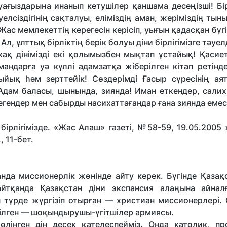
уағыздарына инанып кетушілер қаншама десеңізші! Бір
елсіздігінің сақталуы, еліміздің аман, жеріміздің ты
с мемлекеттің керегесін керісіп, уығын қадасқан бүгі
Ал, ұлттық бірліктің берік болуы діни бірлігімізге тәуел
ақ дінімізді екі қолымызбен мықтап ұстайық! Қасиет
мандарға уә күллі адамзатқа жіберілген кітап ретінд
йық һәм зерттейік! Сөздерімді Ғасыр сүресінің ая
 Адам баласы, шынында, зиянда! Иман еткендер, сали
ттегендер мен сабырды насихаттағандар ғана зиянда емес
рлігімізде. «Жас Алаш» газеті, №58-59, 19.05.2005 
, 11-бет.
нда миссионерлік жөнінде айту керек. Бүгінде Қазақс
йтқанда Қазақстан діни экспанcия алаңына айнал
 түрде жүргізіп отырған — христиан миссионерлері.
ілген — шоқындырушы-үгітшілер армиясы.
лінген дін десек қателеспейміз. Онда католик, про