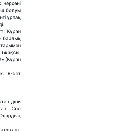
 нәрсені
ныш болуы
нгі ұрпақ
ді.
ті Құран
е барлық
ттарымен
х (жақсы,
!» (Құран
ж., 9-бет
тан діни
ған. Сол
 Олардың
тестант,