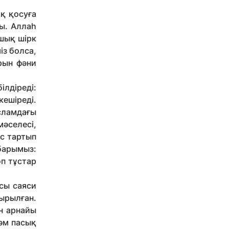
ақ қосуға
ды. Аллаһ
Ашық шірк
із болса,
рын фәни
ілдіреді:
кешіреді.
исламдағы
әселесі,
ас тартып
барымыз:
өп тұстар
асы саяси
ырылған.
н арнайы
һәм пасық