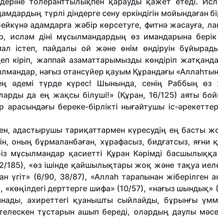
лдеріне толеранттылықпен қарауды қажет етеді. Исл
мдардың түрлі діндерге сену еркіндігін мойындаған бі
 бейкүнә адамдарға жәбір көрсетуге, фитнә жасауға, ла
ар, ислам діні мұсылмандардың өз имандарына берік
мал істеп, пайдалы ой және өнім өндіруін бұйырады.
еп кіріп, жаппай азаматтарымызды көндіріп жатқанда
сылмандар, нағыз отансүйер қауым Құрандағы «Аллаһты
ең әдемі түрде күрес! Шынында, сенің Раббың өз
арды да ең жақсы білуші!» (Құран, 16/125) аяты бой
р арасындағы береке-бірлікті нығайтушы іс-әрекетте
ен, адастырушы тариқаттармен күресудің ең басты жол
н, оның бұрмаланбаған, хұрафасыз, бидғатсыз, яғни 
біз мұсылмандар қасиетті Құран Кәрімді басшылыққа
2/185), «өз ішінде қайшылықтары жоқ және тақуа иел
н үгіт» (6/90, 38/87), «Аллаһ тарапынан жіберілген 
), «көңілдегі дерттерге шифа» (10/57), «нағыз шындық» (6
нады, ахиреттегі қуанышты сыйлайды, бұрынғы үмм
ателескен тұстарын ашып береді, олардың даулы мәсе