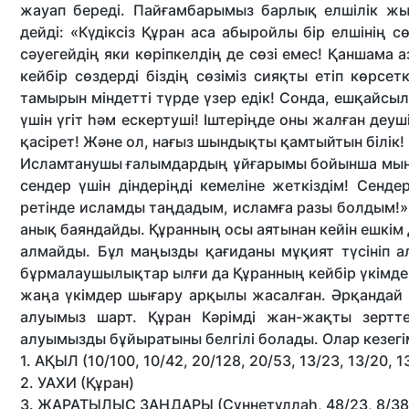
жауап береді. Пайғамбарымыз барлық елшілік жыл
дейді: «Күдіксіз Құран аса абыройлы бір елшінің сө
сәуегейдің яки көріпкелдің де сөзі емес! Қаншама а
кейбір сөздерді біздің сөзіміз сияқты етіп көрс
тамырын міндетті түрде үзер едік! Сонда, ешқайсыл
үшін үгіт һәм ескертуші! Іштеріңде оны жалған деуш
қасірет! Және ол, нағыз шындықты қамтыйтын білік!
Исламтанушы ғалымдардың ұйғарымы бойынша мына а
сендер үшін діндеріңді кемеліне жеткіздім! Сендерг
ретінде исламды таңдадым, исламға разы болдым!» (
анық баяндайды. Құранның осы аятынан кейін ешкім 
алмайды. Бұл маңызды қағиданы мұқият түсініп алу
бұрмалаушылықтар ылғи да Құранның кейбір үкімде
жаңа үкімдер шығару арқылы жасалған. Әрқандай нә
алуымыз шарт. Құран Кәрімді жан-жақты зертт
алуымызды бұйыратыны белгілі болады. Олар кезегі
1. АҚЫЛ (10/100, 10/42, 20/128, 20/53, 13/23, 13/20, 1
2. УАХИ (Құран)
3. ЖАРАТЫЛЫС ЗАҢДАРЫ (Сұннетұллаһ, 48/23, 8/38,