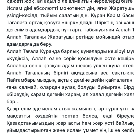
қажеті жоқ, ал ақыл біле алмайтын нәрселерді бізге у
Ислам діні абсолютті монотеист дін, яғни Жаратушы
үзілді-кесілді тыйым салатын дін. Құран Кәрім ба
Тағалаға ортақ қосуға «шірк» дейді. Шірктің өзі «а
дегеніміз адамдардың пұттарға табынуы яки Аллаһ Т
Аллаһ Тағаланы Жаратушы ретінде мойындай отыры
адамдарға да беру.
Аллаһ Тағала Құранда барлық күнәларды кешіруі мүмк
«Күдіксіз, Аллаһ өзіне серік қосылуын әсте кешір
Аллаһқа серік қосқан адам шексіз үлкен күнә істеп
Аллаһ Тағаланың бірлігі ақидасына аса сақтықп
Пайғамбарымыздың ақтық деміне дейін қайталаған ө
ғана қалмай, олардан аулақ болуды бұйырған. Бі
«біреудің харам дегенін харам, ал халал дегенін ха
бар...
Қазір елімізде ислам атын жамылып, әр түрлі үгіт
мақсатты көздейтін топтар болса, енді біреул
Қазақстанымыздың жер асты һәм жер үсті байлық
ұйымдастырылған және ислам үмметінің ішіне келбе