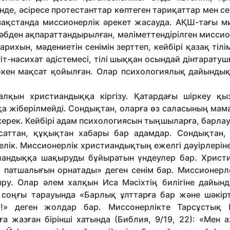
інде, әсіресе протестанттар көптеген тариқаттар мен с
азақстанда миссионерлік әрекет жасауда. АҚШ-тағы м
әбден ақпараттандырылған, мәліметтендірілген миссио
рихын, мәдениетін сенімін зерттеп, кейбірі қазақ тілі
гіт-насихат әдістемесі, тілі шыққан осындай дінтарат
лкен мақсат қойылған. Олар психологиялық дайындықт
қын христиандыққа кіргізу. Қатардағы шіркеу қыз
а жіберілмейді. Сондықтан, оларға өз саласының мам
з керек. Кейбірі адам психологиясын тыңшыларға, барл
саттан, құқықтан хабары бар адамдар. Сондықтан,
елік. Миссионерлік христиандықтың ежелгі дәуірлерін
стиандыққа шақыруды бұйыратын үндеулер бар. Христ
ң патшалығын орнатады» деген сенім бар. Миссионерл
ыру. Олар әлем халқын Иса Мәсіхтің билігіне дайын
 соңғы тарауында «Барлық ұлттарға бар және шәкірт
» деген жолдар бар. Миссонерлікте Тарсұстық П
а жазған бірінші хатында (Библия, 9/19, 22): «Мен а