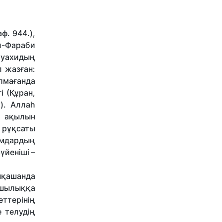
ф. 944.),
л-Фараби
 уахидың
п жазған:
лмағанда
і (Құран,
). Аллаһ
 ақылын
 рұқсаты
дамдардың
үйеніші –
шқашанда
йшылыққа
еттерінің
 телудің