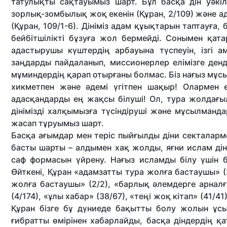
татулықты сақтауымыз шарт. Бұл басқа дін уәкі
зорлық-зомбылық жоқ екенін (Құран, 2/109) және ада
(Құран, 109/1-6). Дініміз адам құықтарын таптауға,
бейбітшілікті бұзуға жол бермейді. Сонымен қат
адастырушы күштердің арбауына түспеуін, ізгі а
заңдарды пайдаланып, миссионерлер елімізге денд
мұминдердің қарап отырғаны болмас. Біз нағыз мұ
хикметпен және әдемі үгітпен шақыр! Олармен 
адасқандарды ең жақсы білуші! Ол, тура жолдағыл
дінімізді халқымызға түсіндіруші және мұсылманда
жасап тұруымыз шарт.
Басқа ағымдар мен теріс пыйғылды діни секталарм
басты шарты – алдымен хақ жолды, яғни ислам діні
саф формасын үйрену. Нағыз исламды білу үшін 
Өйткені, Құран «адамзатты тура жолға бастаушы» (
жолға бастаушы» (2/2), «барлық әлемдерге арналға
(4/174), «ұлы хабар» (38/67), «теңі жоқ кітап» (41/41
Құран бізге бұ дүниеде бақытты болу жолын ұсы
ғибратты өмірінен хабарлайды, басқа діндердің қ