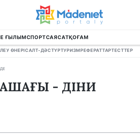
НЕ ҒЫЛЫМ
СПОРТ
САЯСАТ
ҚОҒАМ
ЛЕУ ӨНЕРІ
САЛТ-ДӘСТҮР
ТУРИЗМ
РЕФЕРАТТАР
ТЕСТТЕР
ЗДЕ
ШАҒЫ - ДІНИ