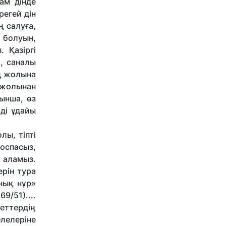
ам дінде
регей дін
ң салуға,
 болуын,
 Қазіргі
, саналы
ң жолына
 жолынан
ынша, өз
рді ұдайы
ы, тіпті
қоспасыз,
 аламыз.
ерін тура
анық нұр»
9/51)....
еттердің
лелеріне