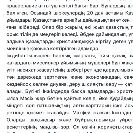
православие атты үш негізгі бағыт бар. Бұлардың іш
бөлінген. Осындай шіркеулердің 20-дан астамы Қ
ұйымдары Қазақстанға арнайы дайындықтан өткен, 
ғана жібереді. Олар бір жарым, екі жыл қазақтың та
орыс тілін де меңгеріп келеді. Әбден дайындалып, ү
алдына қазақтарды христиандыққа кіргізу деген ү
мейлінше қоюына келтірілген адамдар.
Іждиhаттылықпен барлық мақсаты, ойы қазақ хал
қатардағы миссионер ұйымының мүшелері бұл жаққ
үгіт-насихат жасау ісінің шебері ретінде қарауымы
тән дәрежеде зерттеген және экономикадан, сая
кездейсоқ келген диуана, дәруіш сияқты көру — қат
алады. Бүгінгі Інжілдерде басқа адамдарды хри
«Иса Мәсіх жер бетіне қайтып келіп, Әке Құдайды
міндеті сол патшалықтың алғышарттарын іске ас
ретінде қызмет жасайды. Матфей жазған Інжілдің
Оларды шоқындыр және бұйрықтарымды үйрет!
өсиеттерінің маңызы зор. Ол өзінің коринфтықтарғ