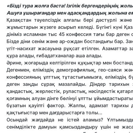
«Бізді тура жолға баста! Ізгілік бергендеріңнің жол
Ашуға ұшырағандар мен адасқандардың жолына е
Қазақстан тәуелсіздік алғалы бері дәстүрлі және
жұмыстарын жүзеге асырып келеді. Бүгінгі күні Қаз
дініміз исламнан тыс 45 конфессия тағы бар деген
Бізде діни сенім және ар-ождан бостандығы бар. За
үгіт-насихат жасауына рұқсат етілген. Азаматтар з
құра алады, ғибадатханалар аша алады.
Әрине, жоғарыда келтірілген құқықтар мен бостанд
Дегенмен, еліміздің демографиялық, гео-саяси ж
конфессияның ұлттық тұтастығымызға, еліміздің бү
деген заңды сұрақ мазалайды. Діндер тарихын з
қандастық, жерлестік, руластық, нәсілдестік қатар
қоғамның алуан дінге бөлінуі ұлтты ұйымдастыратын
бұзатын қауіпті фактор. Жалпы, адамзат тарихы д
қақтығыстар мен дағдарыстарға толы...
Осындай жағдайда не істей аламыз? Ұлтымызды 
сенімділікте дамуын қамсыздандыру үшін не жас