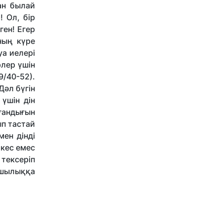
ан былай
! Ол, бір
ген! Егер
ның күре
уа иелері
рлер үшін
9/40-52).
әл бүгін
 үшін дін
лғандығын
ып тастай
мен дінді
кес емес
 тексеріп
сшылыққа