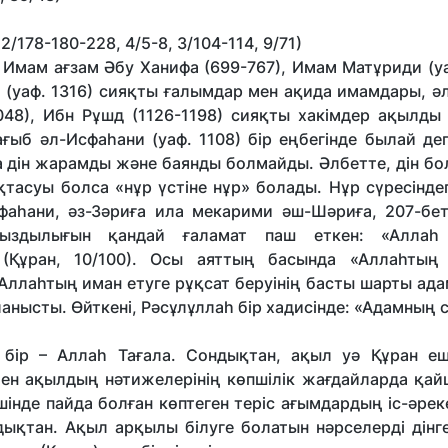
/178-180-228, 4/5-8, 3/104-114, 9/71)
 Имам ағзам Әбу Ханифа (699-767), Имам Матұриди (уа
 (уаф. 1316) сияқты ғалымдар мен ақида имамдары, ә
1048), Ибн Рұшд (1126-1198) сияқты хакімдер ақылды
ағыб әл-Исфаһани (уаф. 1108) бір еңбегінде былай де
а дін жарамды және баянды болмайды. Әлбетте, дін бо
ақтасуы болса «нұр үстіне нұр» болады. Нұр сүресіндег
сфаһани, әз-Зәриға ила мекарими әш-Шәриға, 207-бет
ңыздылығын қандай ғаламат паш еткен: «Аллаһ
 (Құран, 10/100). Осы аяттың басында «Аллаһтың
 Аллаһтың иман етуге рұқсат беруінің басты шарты а
ысты. Өйткені, Рәсұлұллаһ бір хадисінде: «Адамның с
бір – Аллаһ Тағала. Сондықтан, ақыл уә Құран е
 мен ақылдың нәтижелерінің көпшілік жағдайларда қа
ішінде пайда болған көптеген теріс ағымдардың іс-әрек
дықтан. Ақыл арқылы білуге болатын нәрселерді дінге