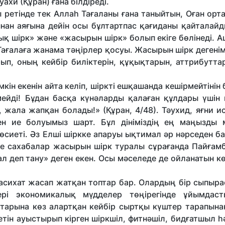
ахи (Құран) ғана білдіреді.
 ретінде тек Аллаһ Тағаланы ғана таныйтын, Оған орт
сынан аяғына дейін осы бұлтартпас қағиданы қайталай
шық шірк» және «жасырын шірк» болып екіге бөлінеді. 
ағалаға жанама тәңірлер қосуы. Жасырын шірк дегенім
п, оның кейбір биліктерін, құқықтарын, аттрибутта
ін екенін айта келіп, шіркті ешқашанда кешірмейтінін б
мейді! Бұдан басқа күнәларды қалаған құлдары үшін 
, жала жапқан болады!» (Құран, 4/48). Тәухид, яғни 
ен ие болуымыз шарт. Бұл дініміздің ең маңызды м
сиеті. Әз Елші шіркке апаруы ықтимал әр нәрседен б
рде сахабалар жасырын шірк туралы сұрағанда Пайғам
лал деп тану» деген екен. Осы мәселеде де ойланатын к
 насихат жасап жатқан топтар бар. Олардың бір сыпыр
ері экономикалық мүдделер төңірегінде ұйымдаст
тарына көз алартқан кейбір сыртқы күштер тарапына
тін ауыстырып кірген шіркшіл, фитнәшіл, бидғатшыл 