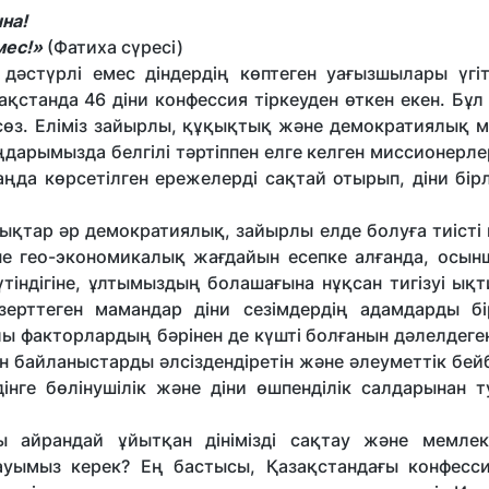
ына!
мес!»
(Фатиха сүресі)
 дәстүрлі емес діндердің көптеген уағызшылары үгіт
ақстанда 46 діни конфессия тіркеуден өткен екен. Бұл
 сөз. Еліміз зайырлы, құқықтық және демократиялық 
ңдарымызда белгілі тәртіппен елге келген миссионерле
аңда көрсетілген ережелерді сақтай отырып, діни бір
ықтар әр демократиялық, зайырлы елде болуға тиісті
әне гео-экономикалық жағдайын есепке алғанда, осын
тіндігіне, ұлтымыздың болашағына нұқсан тигізуі ық
ерттеген мамандар діни сезімдердің адамдарды бір
лы факторлардың бәрінен де күшті болғанын дәлелдеге
 байланыстарды әлсіздендіретін және әлеуметтік бейб
інге бөлінушілік және діни өшпенділік салдарынан т
айрандай ұйытқан дінімізді сақтау және мемлеке
ауымыз керек? Ең бастысы, Қазақстандағы конфесс