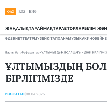
QAZ
RUS
ENG
ЖАҢАЛЫҚТАР
АЙМАҚТАР
АВТОРЛАР
БІЛІМ ЖӘ
ӘДЕБИЕТ
ТЕАТР
МУЗЕЙ
КІТАПХАНА
МУЗЫКА
КИНО
БЕЙНЕ
Басты бет
>
Рефераттар
>
ҰЛТЫМЫЗДЫҢ БОЛАШАҒЫ - ДІНИ БІРЛІГІМІ
ҰЛТЫМЫЗДЫҢ БОЛА
БІРЛІГІМІЗДЕ
08.04.2025
РЕФЕРАТТАР