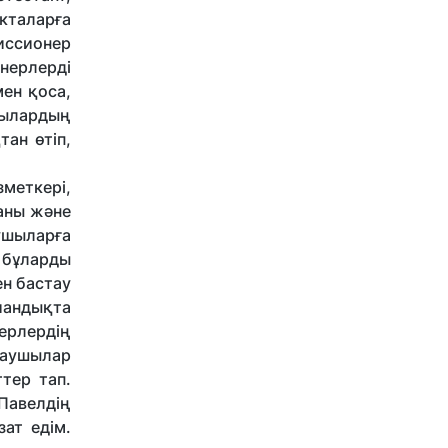
екталарға
иссионер
нерлерді
мен қоса,
ушылардың
ан өтіп,
меткері,
аны және
аушыларға
 бұларды
ен бастау
иандықта
ерлердің
даушылар
тер тап.
авелдің
зат едім.