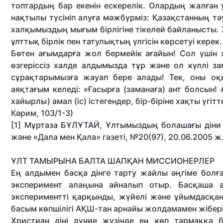
топтардың бар екенін ескерелік. Олардың жалған 
нақтылы түсініп алуға мәжбүрміз: Қазақстанның тәу
халқымыздың мығым бірлігіне тікелей байланысты. Жа
ұлттық бірлік пен татулықтың үлгісін көрсетуі керек. 
Бөтен ағымдарға жол бермейік ағайын! Сол үшін х
өзгеріссіз халде алдымызда тұр және ол күллі за
сұрақтарымызға жауап бере алады! Тек, оны оқы
аяқтағым келеді: «Ғасырға (заманаға) ант болсын!
хайырлы) амал (іс) істегендер, бір-біріне хақты үгі
Кәрим, 103/1-3)
[1] Мұртаза БҰЛҰТАЙ, Ұлтымыздың болашағы діни бі
және «Дала мен Қала» газеті, №20(97), 20.06.2005 ж.
ҰЛТ ТАМЫРЫНА БАЛТА ШАПҚАН МИССИОНЕРЛЕР
Ең алдымен басқа дінге тарту жайлы әңгіме болға
экcперимент алаңына айналып отыр. Басқаша а
экспериментті қарқынды, жүйелі және ұйымдасқан
басым көпшілігі АҚШ-тан арнайы жолдамамен жібер
Христиан діні дүние жүзінде ең көп тармаққа бө