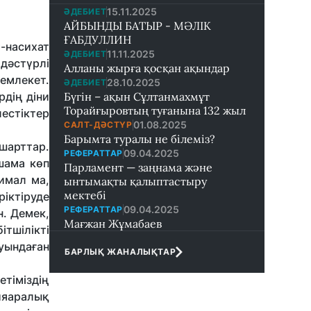
15.11.2025
ӘДЕБИЕТ
АЙБЫНДЫ БАТЫР - МӘЛІК
ҒАБДУЛЛИН
-насихат
11.11.2025
ӘДЕБИЕТ
 дәстүрлі
Алланы жырға қосқан ақындар
мемлекет.
28.10.2025
ӘДЕБИЕТ
рдің діни
Бүгін – ақын Сұлтанмахмұт
Торайғыровтың туғанына 132 жыл
лестіктер
01.08.2025
САЛТ-ДӘСТҮР
Барымта туралы не білеміз?
 шарттар.
09.04.2025
РЕФЕРАТТАР
шама көп
Парламент — заңнама және
тимал ма,
ынтымақты қалыптастыру
мектебi
іктіруде
09.04.2025
РЕФЕРАТТАР
н. Демек,
Мағжан Жұмабаев
ітшілікті
уындаған
БАРЛЫҚ ЖАНАЛЫҚТАР
тіміздің
ияаралық