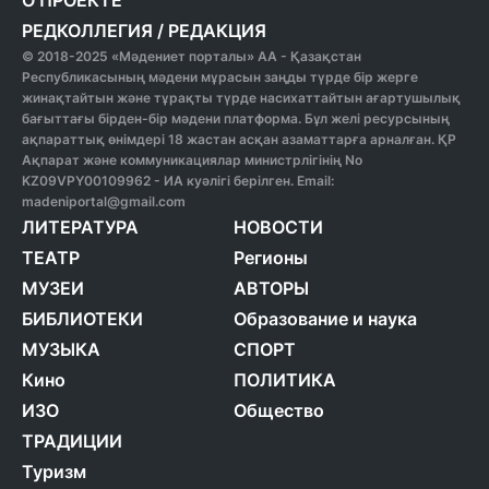
О ПРОЕКТЕ
РЕДКОЛЛЕГИЯ
/
РЕДАКЦИЯ
© 2018-2025 «Мәдениет порталы» АА - Қазақстан
Республикасының мәдени мұрасын заңды түрде бір жерге
жинақтайтын және тұрақты түрде насихаттайтын ағартушылық
бағыттағы бірден-бір мәдени платформа. Бұл желі ресурсының
ақпараттық өнімдері 18 жастан асқан азаматтарға арналған. ҚР
Ақпарат және коммуникациялар министрлігінің No
KZ09VPY00109962 - ИА куәлігі берілген. Email:
madeniportal@gmail.com
ЛИТЕРАТУРА
НОВОСТИ
ТЕАТР
Регионы
МУЗЕИ
АВТОРЫ
БИБЛИОТЕКИ
Образование и наука
МУЗЫКА
СПОРТ
Кино
ПОЛИТИКА
ИЗО
Общество
ТРАДИЦИИ
Туризм