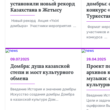
установили новый рекорд
домбры: 
Казахстана в Жетысу
конкурс «
Туркеста
Новый рекорд Акция «Үкілі
домбыра» Участники мероприятия ...
Формат меро
участников и
конкурса ...
09.07.2025
26.04.2025
Домбра: душа казахской
Проект п
степи и мост культурного
архивов 
обмена
музыки: 
культурн
Введение История и значение домбры
Искусство создания домбры Домбра
Введение Ист
в казахской культуре Дом...
Цели и задач
оцифровки В