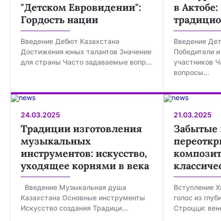
"Детском Евровидении":
в Актобе
Гордость нации
традици
Введение Дебют Казахстана
Введение Де
Достижения юных талантов Значение
Победители и
для страны Часто задаваемые вопр...
участников Ч
вопросы...
24.03.2025
21.03.2025
Традиции изготовления
Забытые 
музыкальных
переотк
инструментов: искусство,
композит
уходящее корнями в века
классиче
Введение Музыкальная душа
Вступление Х
Казахстана Основные инструменты
голос из глу
Искусство создания Традици...
Строцци: вен