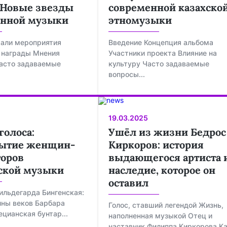
: Новые звезды
современной казахско
онной музыки
этномузыки
тали мероприятия
Введение Концепция альбома
 награды Мнения
Участники проекта Влияние на
асто задаваемые
культуру Часто задаваемые
вопросы...
19.03.2025
голоса:
Ушёл из жизни Бедрос
рытие женщин-
Киркоров: история
оров
выдающегося артиста 
ской музыки
наследие, которое он
оставил
ильдегарда Бингенская:
бины веков Барбара
Голос, ставший легендой Жизнь,
ецианская бунтар...
наполненная музыкой Отец и
наставник Филиппа Киркорова К