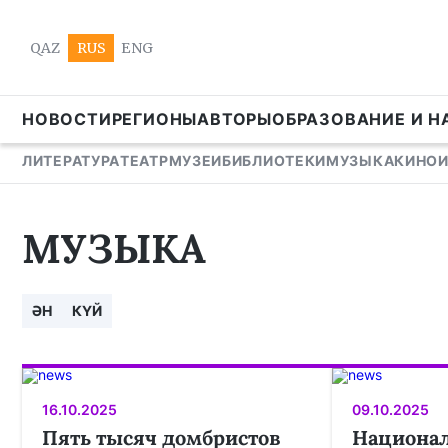
QAZ
RUS
ENG
НОВОСТИ
РЕГИОНЫ
АВТОРЫ
ОБРАЗОВАНИЕ И Н
ЛИТЕРАТУРА
ТЕАТР
МУЗЕИ
БИБЛИОТЕКИ
МУЗЫКА
КИНО
МУЗЫКА
ӘН
КҮЙ
16.10.2025
09.10.2025
Пять тысяч домбристов
Национа