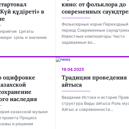
стартовал
кино: от фольклора до
Күй құдіреті» в
современных саундтре
не
Фольклорные корни Переходный
период Современные саундтрек
приятия Цитаты
Известные композиторы Часто
 жюри Цель и значение
задаваемые во...
19.04.2025
о оцифровке
Традиции проведения
казахской
айтыса
сохранение
Введение Истоки и история Прав
ого наследия
структура Виды айтыса Роль му
Айтыс в современности...
ория казахской музыки
и проекта Процесс
ызовы и решения