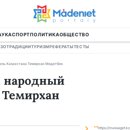
АУКА
СПОРТ
ПОЛИТИКА
ОБЩЕСТВО
ИЗО
ТРАДИЦИИ
ТУРИЗМ
РЕФЕРАТЫ
ТЕСТЫ
тель Казахстана Темирхан Медетбек
, народный
а Темирхан
https://massaget.k