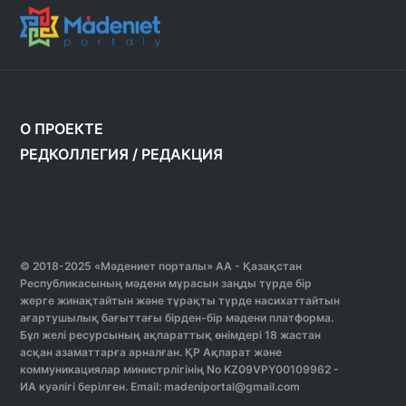
О ПРОЕКТЕ
РЕДКОЛЛЕГИЯ
/
РЕДАКЦИЯ
© 2018-2025 «Мәдениет порталы» АА - Қазақстан
Республикасының мәдени мұрасын заңды түрде бір
жерге жинақтайтын және тұрақты түрде насихаттайтын
ағартушылық бағыттағы бірден-бір мәдени платформа.
Бұл желі ресурсының ақпараттық өнімдері 18 жастан
асқан азаматтарға арналған. ҚР Ақпарат және
коммуникациялар министрлігінің No KZ09VPY00109962 -
ИА куәлігі берілген. Email: madeniportal@gmail.com