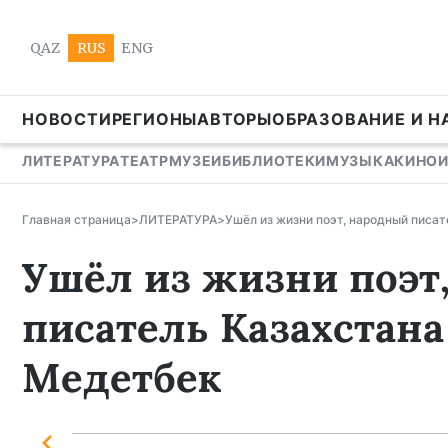
QAZ
RUS
ENG
НОВОСТИ
РЕГИОНЫ
АВТОРЫ
ОБРАЗОВАНИЕ И Н
ЛИТЕРАТУРА
ТЕАТР
МУЗЕИ
БИБЛИОТЕКИ
МУЗЫКА
КИНО
Главная страница
>
ЛИТЕРАТУРА
>
Ушёл из жизни поэт, народный писа
Ушёл из жизни поэт
писатель Казахстан
Медетбек