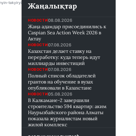
yin-takyiryiptaryi-
Жаңалықтар
08.08.2026
НОВОСТИ
Жаңа адамдар присоединились к
Caspian Sea Action Week 2026 в
Актау
07.08.2026
НОВОСТИ
Казахстан делает ставку на
переработку: куда теперь идут
миллиарды инвестиций
07.08.2026
НОВОСТИ
Полный список обладателей
грантов на обучение в вузах
опубликовали в Казахстане
05.08.2026
НОВОСТИ
В Калкамане-2 завершили
строительство 594 квартир: аким
Наурызбайского района Алматы
показала журналистам новый
жилой комплекс