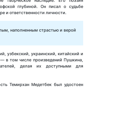
е творческое наследие. Его поэзия
офской глубиной. Он писал о судьбе
ре и ответственности личности.
лым, наполненным страстью и верой
й, узбекский, украинский, китайский и
 — в том числе произведений Пушкина,
сателей, делая их доступными для
ость Темирхан Медетбек был удостоен