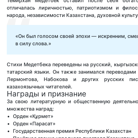
Темирхан Медетбек оставил после себя богато
отличалась лиричностью, патриотизмом и филос
народа, независимости Казахстана, духовной культу
«Он был голосом своей эпохи — искренним, сме
в силу слова.»
Стихи Медетбека переведены на русский, кыргызски
татарский языки. Он также занимался переводами
Лермонтова, Набокова и других русских пи
казахоязычных читателей.
Награды и признание
За свою литературную и общественную деятельн
множества наград:
Орден «Құрмет»
Орден «Парасат»
Государственная премия Республики Казахстан