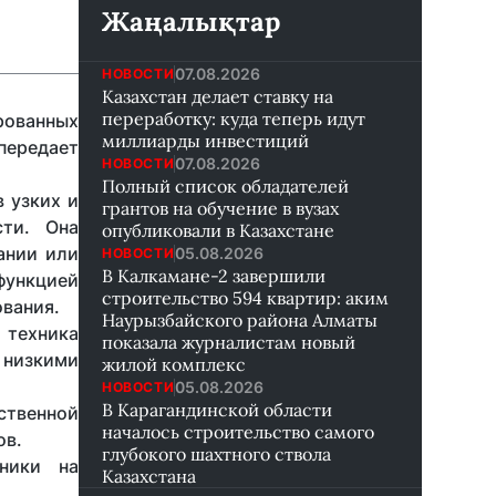
Жаңалықтар
07.08.2026
НОВОСТИ
Казахстан делает ставку на
переработку: куда теперь идут
рованных
миллиарды инвестиций
передает
07.08.2026
НОВОСТИ
Полный список обладателей
в узких и
грантов на обучение в вузах
ти. Она
опубликовали в Казахстане
ании или
05.08.2026
НОВОСТИ
В Калкамане-2 завершили
функцией
строительство 594 квартир: аким
ования.
Наурызбайского района Алматы
 техника
показала журналистам новый
 низкими
жилой комплекс
05.08.2026
НОВОСТИ
В Карагандинской области
ственной
началось строительство самого
ов.
глубокого шахтного ствола
ники на
Казахстана