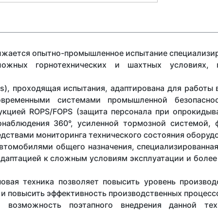
олжается опытно-промышленное испытание специализи
ложных горнотехнических и шахтных условиях, 
ks), проходящая испытания, адаптирована для работы 
овременными системами промышленной безопаснос
укцией ROPS/FOPS (защита персонала при опрокидыв
онаблюдения 360°, усиленной тормозной системой, 
едствами мониторинга технического состояния оборуд
автомобилями общего назначения, специализированная
адаптацией к сложным условиям эксплуатации и более
новая техника позволяет повысить уровень производ
 и повысить эффективность производственных процесс
т возможность поэтапного внедрения данной тех