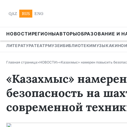
QAZ
RUS
ENG
НОВОСТИ
РЕГИОНЫ
АВТОРЫ
ОБРАЗОВАНИЕ И Н
ЛИТЕРАТУРА
ТЕАТР
МУЗЕИ
БИБЛИОТЕКИ
МУЗЫКА
КИНО
Главная страница
>
НОВОСТИ
>
«Казахмыс» намерен повысить безопас
«Казахмыс» намерен
безопасность на ша
современной техник