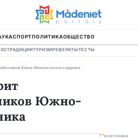
АУКА
СПОРТ
ПОЛИТИКА
ОБЩЕСТВО
ИЗО
ТРАДИЦИИ
ТУРИЗМ
РЕФЕРАТЫ
ТЕСТЫ
работников Южно-Жезказганского рудника
рит
ников Южно-
ника
из источника