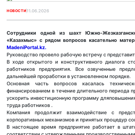
11.06.2026
НОВОСТИ
Сотрудники одной из шахт Южно-Жезказганск
«Казахмыс» с рядом вопросов касательно матер
MadeniPortal.kz.
Руководство провело рабочую встречу с представи
В ходе открытого и конструктивного диалога ст
работников предприятия. Все озвученные пре
дальнейшей проработки в установленном порядке.
Основная часть вопросов касалась техничес
финансированием в течение длительного периода п
ускорить инвестиционную программу дляповышения
труда работников .
Компания продолжит взаимодействие с предс
корпоративных механизмов и принятых процедур со
В настоящее время предприятие работает в шта
соответствии с утвержденными производственными