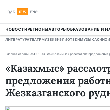
QAZ
RUS
ENG
НОВОСТИ
РЕГИОНЫ
АВТОРЫ
ОБРАЗОВАНИЕ И Н
ЛИТЕРАТУРА
ТЕАТР
МУЗЕИ
БИБЛИОТЕКИ
МУЗЫКА
КИНО
Главная страница
>
НОВОСТИ
>
«Казахмыс» рассмотрит предложения 
«Казахмыс» рассмот
предложения работ
Жезказганского руд