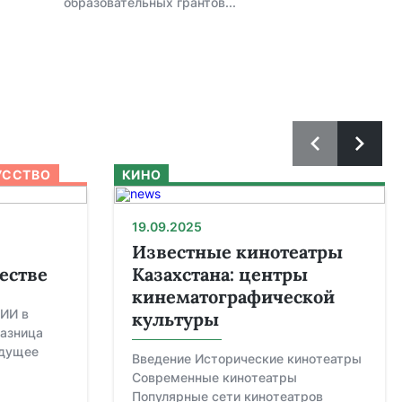
образовательных грантов...
УССТВО
КИНО
19.09.2025
Известные кинотеатры
естве
Казахстана: центры
кинематографической
ИИ в
культуры
Разница
удущее
Введение Исторические кинотеатры
Современные кинотеатры
Популярные сети кинотеатров