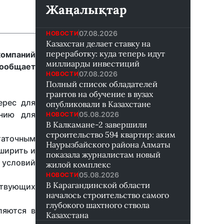
Жаңалықтар
07.08.2026
НОВОСТИ
Казахстан делает ставку на
переработку: куда теперь идут
омпаний
миллиарды инвестиций
сообщает
07.08.2026
НОВОСТИ
Полный список обладателей
грантов на обучение в вузах
ерес для
опубликовали в Казахстане
ению для
05.08.2026
НОВОСТИ
В Калкамане-2 завершили
строительство 594 квартир: аким
аточным
Наурызбайского района Алматы
ширить и
показала журналистам новый
 условий
жилой комплекс
05.08.2026
НОВОСТИ
В Карагандинской области
твующих
началось строительство самого
глубокого шахтного ствола
ляются в
Казахстана