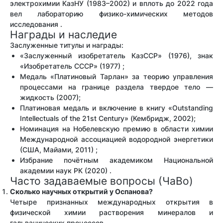
электрохимии КазНУ (1983–2002) и вплоть до 2022 года
вел лабораторию физико-химических методов
исследования .
Награды и наследие
Заслуженные титулы и награды:
«Заслуженный изобретатель КазССР» (1976), знак
«Изобретатель СССР» (1977) ;
Медаль «Платиновый Тарлан» за теорию управления
процессами на границе раздела твердое тело —
жидкость (2007);
Платиновая медаль и включение в книгу «Outstanding
Intellectuals of the 21st Century» (Кембридж, 2002);
Номинация на Нобелевскую премию в области химии
Международной ассоциацией водородной энергетики
(США, Майами, 2011) ;
Избрание почётным академиком Национальной
академии наук РК (2020) .
Часто задаваемые вопросы (ЧаВо)
Сколько научных открытий у Оспанова?
Четыре признанных международных открытия в
физической химии растворения минералов и
гальванических процессов .