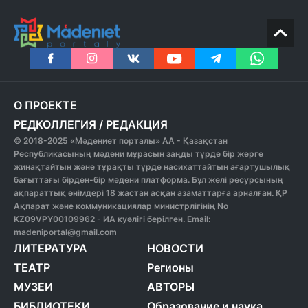
О ПРОЕКТЕ
РЕДКОЛЛЕГИЯ
/
РЕДАКЦИЯ
© 2018-2025 «Мәдениет порталы» АА - Қазақстан
Республикасының мәдени мұрасын заңды түрде бір жерге
жинақтайтын және тұрақты түрде насихаттайтын ағартушылық
бағыттағы бірден-бір мәдени платформа. Бұл желі ресурсының
ақпараттық өнімдері 18 жастан асқан азаматтарға арналған. ҚР
Ақпарат және коммуникациялар министрлігінің No
KZ09VPY00109962 - ИА куәлігі берілген. Email:
madeniportal@gmail.com
ЛИТЕРАТУРА
НОВОСТИ
ТЕАТР
Регионы
МУЗЕИ
АВТОРЫ
БИБЛИОТЕКИ
Образование и наука