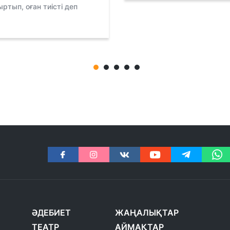
ртып, оған тиісті деп
ӘДЕБИЕТ
ЖАҢАЛЫҚТАР
ТЕАТР
АЙМАҚТАР