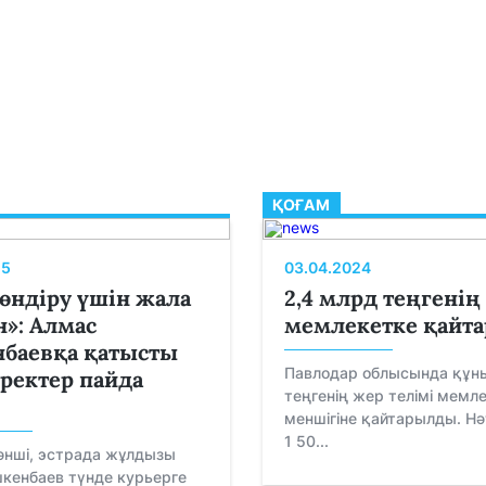
ҚОҒАМ
25
03.04.2024
өндіру үшін жала
2,4 млрд теңгенің
»: Алмас
мемлекетке қайт
баевқа қатысты
Павлодар облысында құны
ректер пайда
теңгенің жер телімі мемл
меншігіне қайтарылды. Н
1 50...
әнші, эстрада жұлдызы
кенбаев түнде курьерге