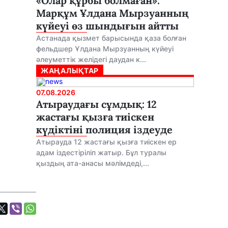
«Олар құрбы болмаған»:
Марқұм Ұлдана Мырзуанның
күйеуі өз шындығын айтты
Астанада қызмет барысында қаза болған
фельдшер Ұлдана Мырзуанның күйеуі
әлеуметтік желідегі даудан к...
ЖАҢАЛЫҚТАР
07.08.2026
Атыраудағы сұмдық: 12
жастағы қызға тиіскен
күдіктіні полиция іздеуде
Атырауда 12 жастағы қызға тиіскен ер
адам іздестіріліп жатыр. Бұл туралы
қыздың ата-анасы мәлімдеді,...