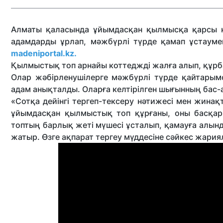
Алматы қаласында ұйымдасқан қылмысқа қарсы к
адамдарды ұрлап, мәжбүрлі түрде қамап ұстаум
madeniportal.kz.
Қылмыстық топ арнайы коттеджді жалға алып, құрб
Олар жәбірленушілерге мәжбүрлі түрде қайтарым
адам анықталды. Оларға келтірілген шығынның бас-
«Сотқа дейінгі тергеп-тексеру нәтижесі мен жина
ұйымдасқан қылмыстық топ құрғаны, оны басқар
топтың барлық жеті мүшесі ұсталып, қамауға алынды
жатыр. Өзге ақпарат тергеу мүддесіне сәйкес жария