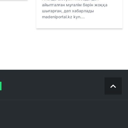
айыпталған мұғалім бәрін жоққа
шығарған, деп хабарлады
madeniportal.kz kyn....