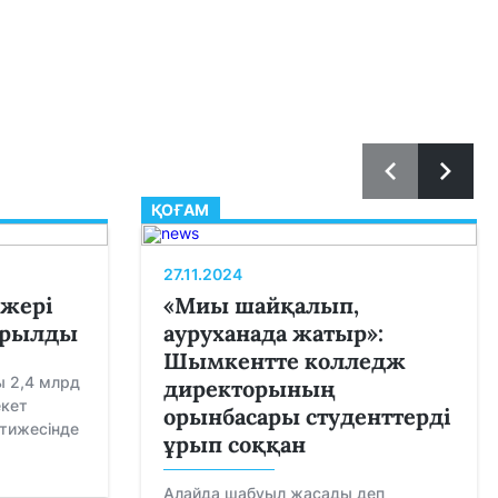
ҚОҒАМ
27.11.2024
 жері
«Миы шайқалып,
арылды
ауруханада жатыр»:
Шымкентте колледж
 2,4 млрд
директорының
екет
орынбасары студенттерді
әтижесінде
ұрып соққан
Алайда шабуыл жасады деп