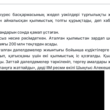
үрес басқармасының жедел уәкілдері тұрғылықты 
ен айналысқан қылмыстық топты құрықтады, деп ха
андарын сонда қамап ұстаған.
сыз несие рәсімдеткен. Аталған қылмыстан зардап ш
аяғы 200 млн теңгеден асады.
қталған дәлелдемелер жиынтығы бойынша күдіктілерге
ып, қатысқаны үшін екі қылмыстық іс қозғалды. Қ
. Заттай дәлелдемелер тәркіленіп, тергеу амалдары ж
лануға жатпайды», деді ІІМ ресми өкілі Шыңғыс Алекеше