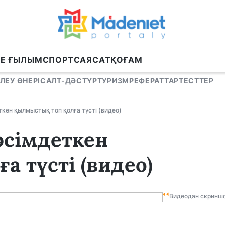
НЕ ҒЫЛЫМ
СПОРТ
САЯСАТ
ҚОҒАМ
ЛЕУ ӨНЕРІ
САЛТ-ДӘСТҮР
ТУРИЗМ
РЕФЕРАТТАР
ТЕСТТЕР
ткен қылмыстық топ қолға түсті (видео)
әсімдеткен
 түсті (видео)
Видеодан скринш