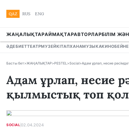
QAZ
RUS
ENG
ЖАҢАЛЫҚТАР
АЙМАҚТАР
АВТОРЛАР
БІЛІМ ЖӘ
ӘДЕБИЕТ
ТЕАТР
МУЗЕЙ
КІТАПХАНА
МУЗЫКА
КИНО
БЕЙНЕ
Басты бет
>
ЖАҢАЛЫҚТАР
>
PESTEL
>
Social
>
Адам ұрлап, несие рәсімде
Адам ұрлап, несие р
қылмыстық топ қолға
02.04.2024
SOCIAL