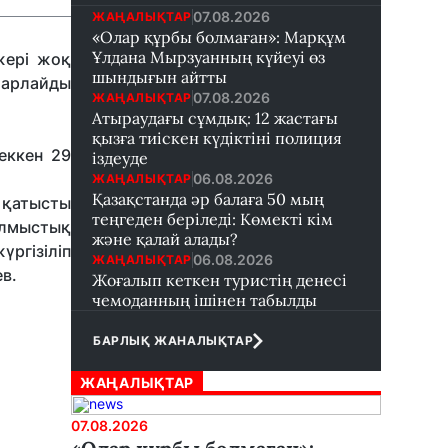
07.08.2026
ЖАҢАЛЫҚТАР
«Олар құрбы болмаған»: Марқұм
Ұлдана Мырзуанның күйеуі өз
жері жоқ
шындығын айтты
барлайды
07.08.2026
ЖАҢАЛЫҚТАР
Атыраудағы сұмдық: 12 жастағы
қызға тиіскен күдіктіні полиция
еккен 29
іздеуде
06.08.2026
ЖАҢАЛЫҚТАР
Қазақстанда әр балаға 50 мың
 қатысты
теңгеден беріледі: Көмекті кім
ылмыстық
және қалай алады?
үргізіліп
06.08.2026
ЖАҢАЛЫҚТАР
в.
Жоғалып кеткен туристің денесі
чемоданның ішінен табылды
БАРЛЫҚ ЖАНАЛЫҚТАР
ЖАҢАЛЫҚТАР
07.08.2026