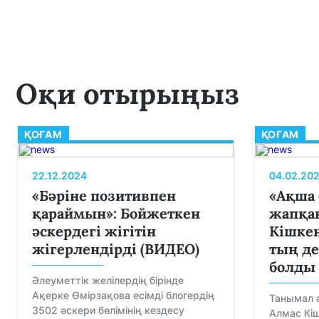
Оқи отырыңыз
ҚОҒАМ
ҚОҒАМ
22.12.2024
04.02.20
«Бәріне позитивпен
«Ақша 
қараймын»: Бойжеткен
жапқан
әскердегі жігітін
Кішкен
жігерлендірді (ВИДЕО)
тың де
болды
Әлеуметтік желілердің бірінде
Ақерке Өмірзақова есімді блогердің
Танымал 
3502 әскери бөлімінің кездесу
Алмас Кіш