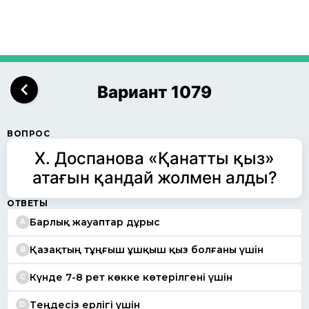
Вариант 1079
ВОПРОС
Х. Доспанова «Қанатты қыз»
атағын қандай жолмен алды?
ОТВЕТЫ
Барлық жауаптар дұрыс
A
Қазақтың тұңғыш ұшқыш қыз болғаны үшін
B
Күнде 7-8 рет көкке көтерілгені үшін
C
Теңдесіз ерлігі үшін
D