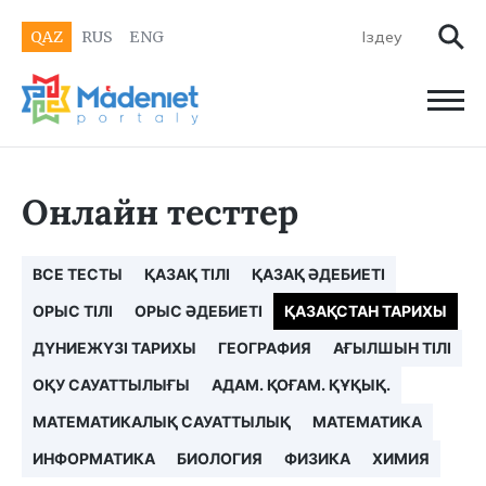
QAZ
RUS
ENG
Онлайн тесттер
ВСЕ ТЕСТЫ
ҚАЗАҚ ТІЛІ
ҚАЗАҚ ӘДЕБИЕТІ
ОРЫС ТІЛІ
ОРЫС ӘДЕБИЕТІ
ҚАЗАҚСТАН ТАРИХЫ
ДҮНИЕЖҮЗІ ТАРИХЫ
ГЕОГРАФИЯ
АҒЫЛШЫН ТІЛІ
ОҚУ САУАТТЫЛЫҒЫ
АДАМ. ҚОҒАМ. ҚҰҚЫҚ.
МАТЕМАТИКАЛЫҚ САУАТТЫЛЫҚ
МАТЕМАТИКА
ИНФОРМАТИКА
БИОЛОГИЯ
ФИЗИКА
ХИМИЯ