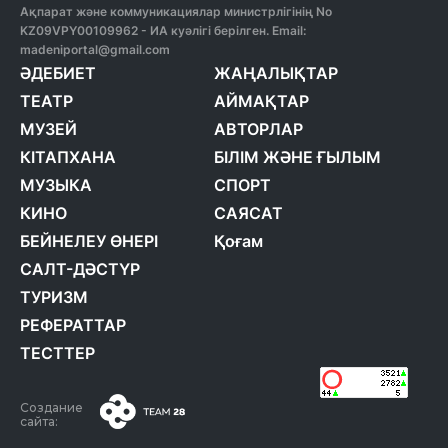
Ақпарат және коммуникациялар министрлігінің No
KZ09VPY00109962 - ИА куәлігі берілген. Email:
madeniportal@gmail.com
ӘДЕБИЕТ
ЖАҢАЛЫҚТАР
ТЕАТР
АЙМАҚТАР
МУЗЕЙ
АВТОРЛАР
КІТАПХАНА
БІЛІМ ЖӘНЕ ҒЫЛЫМ
МУЗЫКА
СПОРТ
КИНО
САЯСАТ
БЕЙНЕЛЕУ ӨНЕРІ
Қоғам
САЛТ-ДӘСТҮР
ТУРИЗМ
РЕФЕРАТТАР
ТЕСТТЕР
Создание
сайта: