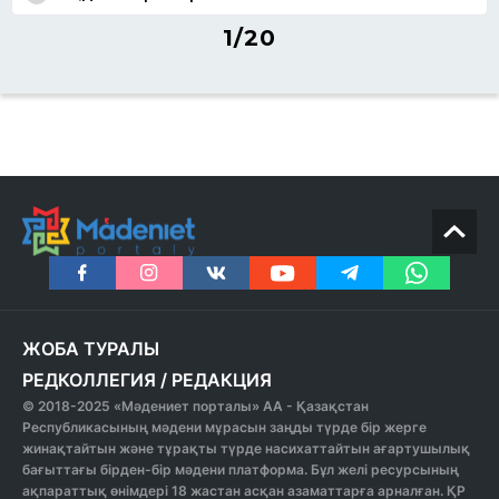
1/20
ЖОБА ТУРАЛЫ
РЕДКОЛЛЕГИЯ
/
РЕДАКЦИЯ
© 2018-2025 «Мәдениет порталы» АА - Қазақстан
Республикасының мәдени мұрасын заңды түрде бір жерге
жинақтайтын және тұрақты түрде насихаттайтын ағартушылық
бағыттағы бірден-бір мәдени платформа. Бұл желі ресурсының
ақпараттық өнімдері 18 жастан асқан азаматтарға арналған. ҚР