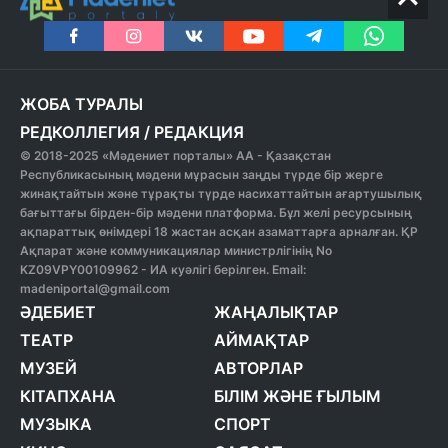
ЖОБА ТУРАЛЫ
РЕДКОЛЛЕГИЯ
/
РЕДАКЦИЯ
© 2018-2025 «Мәдениет порталы» АА - Қазақстан
Республикасының мәдени мұрасын заңды түрде бір жерге
жинақтайтын және тұрақты түрде насихаттайтын ағартушылық
бағыттағы бірден-бір мәдени платформа. Бұл желі ресурсының
ақпараттық өнімдері 18 жастан асқан азаматтарға арналған. ҚР
Ақпарат және коммуникациялар министрлігінің No
KZ09VPY00109962 - ИА куәлігі берілген. Email:
madeniportal@gmail.com
ӘДЕБИЕТ
ЖАҢАЛЫҚТАР
ТЕАТР
АЙМАҚТАР
МУЗЕЙ
АВТОРЛАР
КІТАПХАНА
БІЛІМ ЖӘНЕ ҒЫЛЫМ
МУЗЫКА
СПОРТ