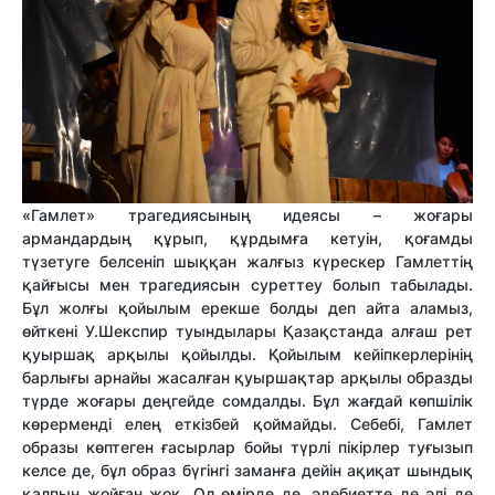
«Гамлет» трагедиясының идеясы – жоғары
армaндардың құрып, құрдымға кетуін, қоғамды
түзетyге белсеніп шыққан жалғыз күрескер Гамлеттің
қайғысы мен трагедиясын суреттеу болып табылады.
Бұл жолғы қойылым ерекше болды деп айта аламыз,
өйткені У.Шекспир туындылары Қазақстанда алғаш рет
қуыршақ арқылы қойылды. Қойылым кейіпкерлерінің
барлығы арнайы жасалған қуыршақтар арқылы образды
түрде жоғары деңгейде сомдалды. Бұл жағдай көпшілік
көрерменді елең еткізбей қоймайды. Себебі, Гамлет
обpaзы көптеген ғасырлар бойы түрлі пікірлер туғызып
келсе де, бұл образ бүгінгі заманға дейін ақиқат шындық
қалпын жойған жоқ. Ол өмірде де, әдебиетте де әлі де