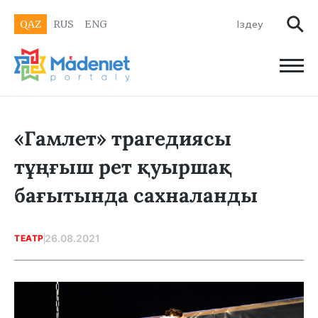
QAZ
RUS
ENG
«Гамлет» трагедиясы
тұңғыш рет қуыршақ
бағытында сахналанды
26.08.2021
ТЕАТР