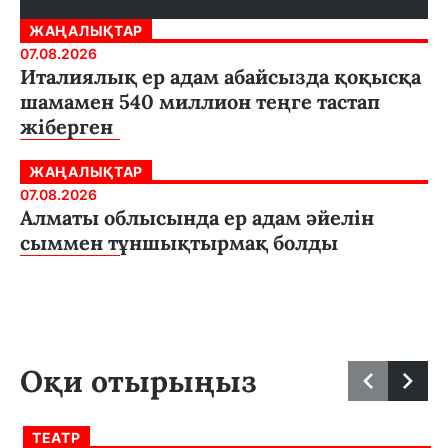
ЖАҢАЛЫҚТАР
07.08.2026
Италиялық ер адам абайсызда қоқысқа
шамамен 540 миллион теңге тастап
жіберген
ЖАҢАЛЫҚТАР
07.08.2026
Алматы облысында ер адам әйелін
сыммен тұншықтырмақ болды
Оқи отырыңыз
ТЕАТР