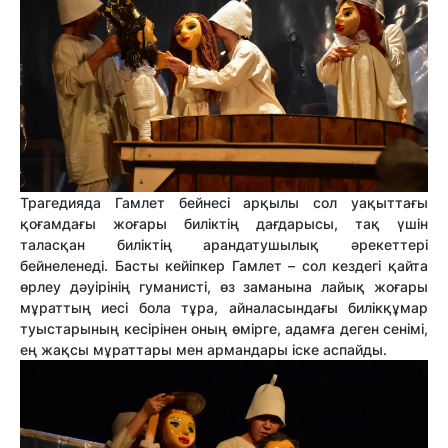
Трагедияда Гамлет бейнесі арқылы сол уақыттағы
қоғамдағы жоғары биліктің дағдарысы, тақ үшін
таласқан биліктің арандатушылық әрекеттері
бейнеленеді. Басты кейіпкер Гамлет – сол кездегі қайта
өрлеу дәуірінің гуманисті, өз заманына лайық жоғары
мұраттың иесі бола тұра, айналасындағы билікқұмар
туыстарының кесірінен оның өмірге, адамға деген сенімі,
ең жақсы мұраттары мен армандары іске аспайды.