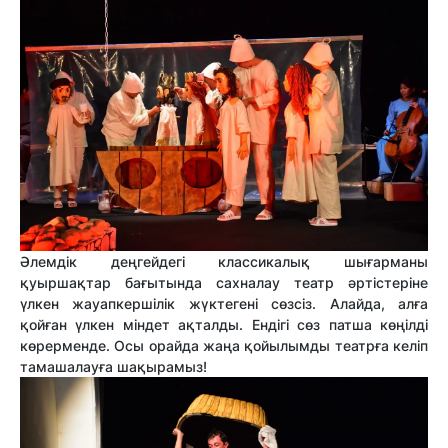
Әлемдік деңгейдегі классикалық шығарманы
қуыршақтар бағытында сахналау театр әртістеріне
үлкен жауапкершілік жүктегені сөзсіз. Алайда, алға
қойған үлкен міндет ақталды. Ендігі сөз патша көңілді
көрерменде. Осы орайда жаңа қойылымды театрға келіп
тамашалауға шақырамыз!