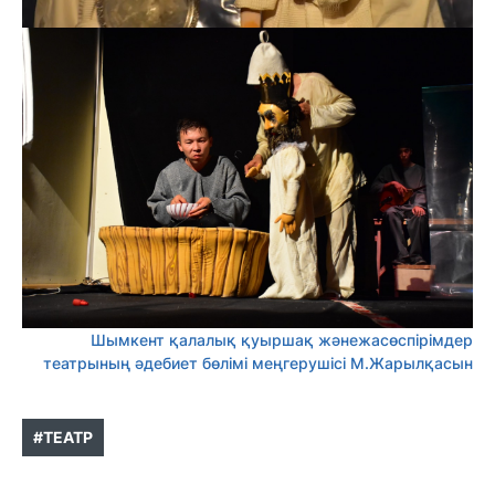
Шымкент қалалық қуыршақ жәнежасөспірімдер
театрының әдебиет бөлімі меңгерушісі М.Жарылқасын
#ТЕАТР