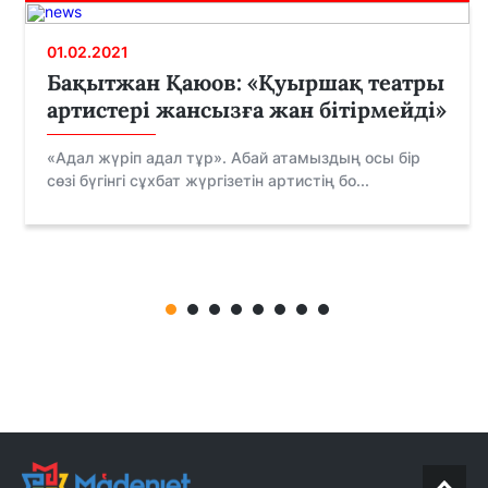
01.02.2021
Бақытжан Қаюов: «Қуыршақ театры
артистері жансызға жан бітірмейді»
«Адал жүріп адал тұр». Абай атамыздың осы бір
сөзі бүгінгі сұхбат жүргізетін артистің бо...