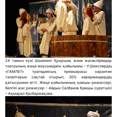
24 тамыз күні Шымкент Қуыршақ және жасөспірімдер
театрының жаңа маусымдағы қойылымы – У.Шекспирдің
«ГАМЛЕТ» трагедиясың премьерасы карантин
талаптарын сақтай отырып, 30% көрермендердің
қатысуымен өтті. Жаңа қойылымның қоюшы режиссері,
белгілі жас режиссер – Айдын Салбанов Қоюшы суретшісі
– Ақмарал Қосбармақова.