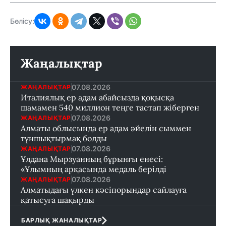
Бөлісу:
Жаңалықтар
07.08.2026
ЖАҢАЛЫҚТАР
Италиялық ер адам абайсызда қоқысқа
шамамен 540 миллион теңге тастап жіберген
07.08.2026
ЖАҢАЛЫҚТАР
Алматы облысында ер адам әйелін сыммен
тұншықтырмақ болды
07.08.2026
ЖАҢАЛЫҚТАР
Ұлдана Мырзуанның бұрынғы енесі:
«Ұлымның арқасында медаль берілді
07.08.2026
ЖАҢАЛЫҚТАР
Алматыдағы үлкен кәсіпорындар сайлауға
қатысуға шақырды
БАРЛЫҚ ЖАНАЛЫҚТАР