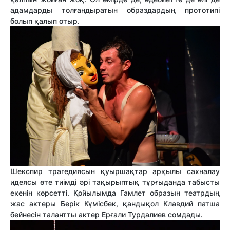
адамдарды толғандыратын образдapдың прототипі
болып қалып отыр.
Шекспир трагедиясын қуыршақтар арқылы сахналау
идеясы өте тиімді әрі тақырыптық тұрғыданда табысты
екенін көрсетті. Қойылымда Гамлет образын театрдың
жас актеры Берік Күмісбек, қандықол Клавдий патша
бейнесін талантты актер Ерғали Турдалиев сомдады.