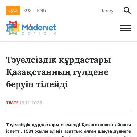
QAZ
RUS
ENG
Тәуелсіздік құрдастары
Қазақстанның гүлдене
беруін тілейді
13.12.2023
ТЕАТР
Тәуелсіздік құрдастары егеменді Қазақстанның айнасы
іспетті. 1991 жылы еліміз азаттық алған шақта дүниеге