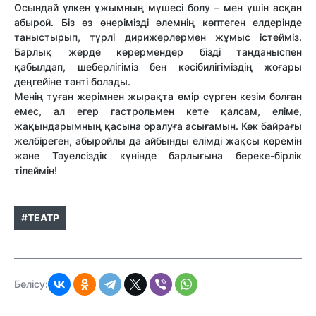
Осындай үлкен ұжымның мүшесі болу – мен үшін асқан
абырой. Біз өз өнерімізді әлемнің көптеген елдерінде
таныстырып, түрлі дирижерлермен жұмыс істейміз.
Барлық жерде көрермендер бізді таңданыспен
қабылдап, шеберлігіміз бен кәсібилігіміздің жоғары
деңгейіне тәнті болады.
Менің туған жерімнен жырақта өмір сүрген кезім болған
емес, ал егер гастрольмен кете қалсам, еліме,
жақындарымның қасына оралуға асығамын. Көк байрағы
желбіреген, абыройлы да айбынды елімді жақсы көремін
және Тәуелсіздік күнінде барлығына береке-бірлік
тілеймін!
#ТЕАТР
Бөлісу: