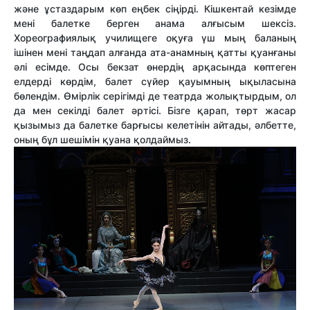
және ұстаздарым көп еңбек сіңірді. Кішкентай кезімде
мені балетке берген анама алғысым шексіз.
Хореографиялық училищеге оқуға үш мың баланың
ішінен мені таңдап алғанда ата-анамның қатты қуанғаны
әлі есімде. Осы бекзат өнердің арқасында көптеген
елдерді көрдім, балет сүйер қауымның ықыласына
бөлендім. Өмірлік серігімді де театрда жолықтырдым, ол
да мен секілді балет әртісі. Бізге қарап, төрт жасар
қызымыз да балетке барғысы келетінін айтады, әлбетте,
оның бұл шешімін қуана қолдаймыз.