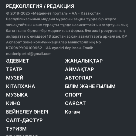
РЕДКОЛЛЕГИЯ
/
РЕДАКЦИЯ
© 2018-2025 «Мәдениет порталы» АА - Қазақстан
Республикасының мәдени мұрасын заңды түрде бір жерге
жинақтайтын және тұрақты түрде насихаттайтын ағартушылық
бағыттағы бірден-бір мәдени платформа. Бұл желі ресурсының
ақпараттық өнімдері 18 жастан асқан азаматтарға арналған. ҚР
Ақпарат және коммуникациялар министрлігінің No
KZ09VPY00109962 - ИА куәлігі берілген. Email:
madeniportal@gmail.com
ӘДЕБИЕТ
ЖАҢАЛЫҚТАР
ТЕАТР
АЙМАҚТАР
МУЗЕЙ
АВТОРЛАР
КІТАПХАНА
БІЛІМ ЖӘНЕ ҒЫЛЫМ
МУЗЫКА
СПОРТ
КИНО
САЯСАТ
БЕЙНЕЛЕУ ӨНЕРІ
Қоғам
САЛТ-ДӘСТҮР
ТУРИЗМ