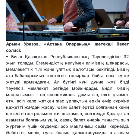
Арман Уразов, «Астана Операның» жетекші балет
солисі:
– Биыл Қазақстан Республикасының Тәуелсіздігіне 32
жыл толады. Егемендіктің келуімен еліміздің шекарасы,
мемлекеттік тілі және ұлттық валютасы бекітілді. Біздің
ата-бабаларымыз көптеген ғасырлар бойы осы күнге
жетуді армандаған. Ал бүгінгі күні дүние жүзі бізді
тәуелсіз мемлекет ретінде мойындады. Ендігі біздің
мақсатымыз – ол экономиканы дамытып, елге қызмет
ету, өсіп келе жатқан жас ұрпақтың еркін өмір сүруіне
қажетті жағдай жасау. Өзім балет әртісі болғаннан кейін
шетелге гастрольмен жиі шығамын, сол кезде Қазақстан
азаматы болғаным үшін, қазақ балет өнерін таныстырып
жүргенім үшін кеудемді зор мақтаныш сезімі кернейді.
Әлбетте, менің тұлға болып қалыптасуымда ата-анам