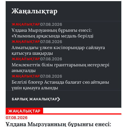
Жаңалықтар
07.08.2026
ЖАҢАЛЫҚТАР
Ұлдана Мырзуанның бұрынғы енесі:
«Ұлымның арқасында медаль берілді
07.08.2026
ЖАҢАЛЫҚТАР
Алматыдағы үлкен кәсіпорындар сайлауға
қатысуға шақырды
07.08.2026
ЖАҢАЛЫҚТАР
Мемлекеттік білім гранттарының иегерлері
анықталды
07.08.2026
ЖАҢАЛЫҚТАР
Белгілі блогер Астанада балағат сөз айтқаны
үшін қамауға алынды
БАРЛЫҚ ЖАНАЛЫҚТАР
ЖАҢАЛЫҚТАР
07.08.2026
Ұлдана Мырзуанның бұрынғы енесі: