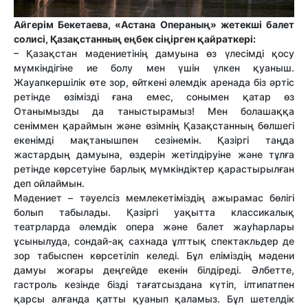
Айгерім Бекетаева, «Астана Операның» жетекші балет
солисі, Қазақстанның еңбек сіңірген қайраткері:
– Қазақстан мәдениетінің дамуына өз үлесімді қосу
мүмкіндігіне ие болу мен үшін үлкен қуаныш.
Жауапкершілік өте зор, өйткені әлемдік аренада біз әртіс
ретінде өзімізді ғана емес, сонымен қатар өз
Отанымызды да таныстырамыз! Мен болашаққа
сеніммен қараймын және өзімнің Қазақстанның бөлшегі
екенімді мақтанышпен сезінемін. Қазіргі таңда
жастардың дамуына, өздерін жетілдіруіне және тұлға
ретінде көрсетуіне барлық мүмкіндіктер қарастырылған
деп ойлаймын.
Мәдениет – тәуелсіз мемлекетіміздің ажырамас бөлігі
болып табылады. Қазіргі уақытта классикалық
театрларда әлемдік опера және балет жауһарлары
ұсынылуда, сондай-ақ сахнада ұлттық спектакльдер де
зор табыспен көрсетіліп келеді. Бұл еліміздің мәдени
дамуы жоғары деңгейде екенін білдіреді. Әлбетте,
гастроль кезінде бізді тағатсыздана күтіп, ілтипатпен
қарсы алғанда қатты қуанып қаламыз. Бұл шетелдік