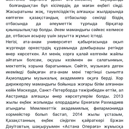
болғандықтан бұл кісілердің де маған еңбегі сіңді.
Жасыратыны жоқ, тәуелсіздіктің алғашқы жылдарында
көптеген қазақстандық отбасылар секілді біздің
отбасында да әлеуметтік тұрғыда бірқатар
қиыншылықтар болды. Әкем мамандығы сәйкес келмесе
де, отбасын асырау үшін зауытта жұмыс істеді.
Негізі, ата-анам университет қабырғасында оқып
жүргенде оркестрдің құрамында домбырашы ретінде
өнер көрсеткен. Ал менің хорға қалай келгенім жайлы
айтатын болсам, оқушы кезімнен ән салатынмын,
мектептің хорына баратынмын. Сөйтіп, музыкаға деген
икемімді байқаған ата-анам мені төртінші сыныпта
Ақмоладағы музыкалық академияға оқуға берді. Хор
дирижерлеу мамандығы бойынша жоғары білім алғаннан
кейін Мәскеуде, Санкт-Петерборда тәжірибеден өттім, ал
Австрияда алғашқы өнер көрсетулерім болды. 2013
жылы еңбек жолымды елордадағы Еркеғали Рахмадиев
атындағы Мемлекеттік академиялық филармонияда
хормейстер болып бастап, 2014 жылы ұстазым,
Қазақстанның еңбек сіңірген қайраткері Ержан
Дәуітовтың шақыруымен «Астана Операға» жұмысқа