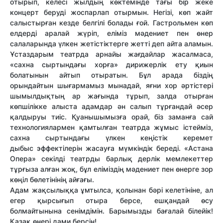
отырып, келесі жылдың көктемінде тағы бір жеке
концерт беруді жоспарлап отырмын. Негізі, көп жайт
салыстырған кезде белгілі болады ғой. Гастрольмен көп
елдерді аралай жүріп, еліміз мәдениет пен өнер
салаларында үлкен жетістіктерге жетті деп айта аламын.
Ұстаздарым театрда арнайы жағдайлар жасалмаса,
«сахна сыртындағы хорға» дирижерлік ету қиын
болатынын айтып отыратын. Бұл арада біздің
орындайтын шығармамыз мынадай, яғни хор әртістері
шымылдықтың ар жағында тұрып, залда отырған
көпшілікке алыста адамдар ән салып тұрғандай әсер
қалдыруы тиіс. Қуанышымызға орай, біз заманға сай
технологиялармен қамтылған театрда жұмыс істейміз,
сахна сыртындағы үлкен кеңістік керемет
дыбыс эффектілерін жасауға мүмкіндік береді. «Астана
Опера» секілді театрды барлық дерлік мемлекеттер
тұрғыза алған жоқ, бұл еліміздің мәдениет пен өнерге зор
көңіл бөлетінінің айғағы.
Адам жақсылыққа ұмтылса, қолынан бәрі келетініне, ал
егер қырсығып отыра берсе, ешқандай өсу
болмайтынына сенімдімін. Барымызды бағалай білейік!
Қазақ өнері дами берсін!