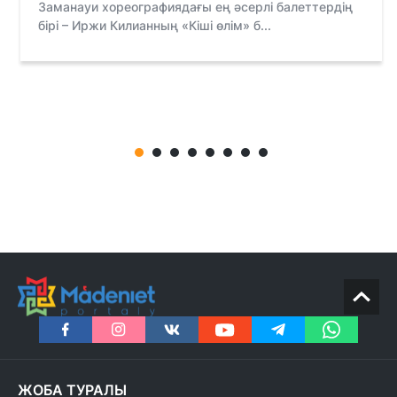
Заманауи хореографиядағы ең әсерлі балеттердің
бірі – Иржи Килианның «Кіші өлім» б...
ЖОБА ТУРАЛЫ