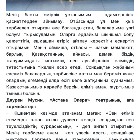
Менің басты өмірлік ұстанымым – адамгершілік
қасиеттерден айнымау. Отбасында ұл мен қыз
тәрбиелеп отырған әке болғандықтан, балаларыма үлгі
болуға тырысудамын. Оларға әрдайым шыншыл болу
қажеттігін, ешқашан өтірік айтпау керектігін ескертіп
отырамын. Менің ойымша, отбасы – шағын мемлекет,
барлық Қазақстанның айнасы, демек біздің
жанұямыздағы ынтымақ пен ауызбіршілік еліміздің
тұтастығына тікелей әсер етеді. Сондықтан жұбайым
екеуміз балалардың тәрбиесіне қатты мән береміз және
олардың егеменді елде өсіп келе жатқанына қуанамыз.
Қазақстанымыз көркейе берсін, еліміз аман, жұртымыз
тыныш болсын.
Дәурен Мусин, «Астана Опера» театрының аға
хормейстері:
– Кішкентай кезімде ата-анам маған: «Сен еліміз
егемендік алған жылы дүниеге келдің, сондықтан сен
тәуелсіздіктің құрдасысың», - деп айтып отыратын.
Менің тәрбиеме анам көп үлесін қосты, сондай-ақ
мектепке барғанға дейін ата-әжемнің бауырында