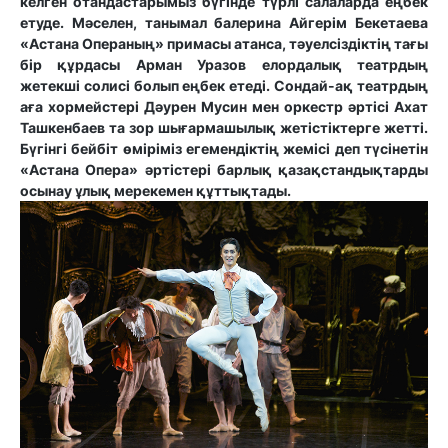
келген отандастарымыз бүгінде түрлі салаларда еңбек
етуде. Мәселен, танымал балерина Айгерім Бекетаева
«Астана Операның» примасы атанса, тәуелсіздіктің тағы
бір құрдасы Арман Уразов елордалық театрдың
жетекші солисі болып еңбек етеді. Сондай-ақ театрдың
аға хормейстері Дәурен Мусин мен оркестр әртісі Ахат
Ташкенбаев та зор шығармашылық жетістіктерге жетті.
Бүгінгі бейбіт өміріміз егемендіктің жемісі деп түсінетін
«Астана Опера» әртістері барлық қазақстандықтарды
осынау ұлық мерекемен құттықтады.