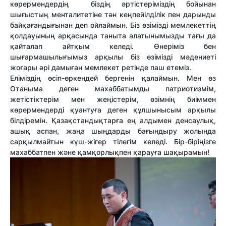
көрермендердің біздің әртістеріміздің бойынан
шығыстың менталитетіне тән кеңпейілділік пен дарынды
байқағандығынан деп ойлаймын. Біз өзімізді мемлекеттің
қолдауының арқасында таныта алатынымызды тағы да
қайталап айтқым келеді. Өнеріміз бен
шығармашылығымыз арқылы біз өзімізді мәдениеті
жоғары әрі дамыған мемлекет ретінде паш етеміз.
Еліміздің өсіп-өркендей бергенін қалаймын. Мен өз
Отаныма деген махаббатымды патриотизмім,
жетістіктерім мен жеңістерім, өзімнің биіммен
көрермендерді қуантуға деген құлшынысым арқылы
білдіремін. Қазақстандықтарға ең алдымен денсаулық,
ашық аспан, жаңа шыңдарды бағындыру жолында
сарқылмайтын күш-жігер тілегім келеді. Бір-біріңізге
махаббатпен және қамқорлықпен қарауға шақырамын!