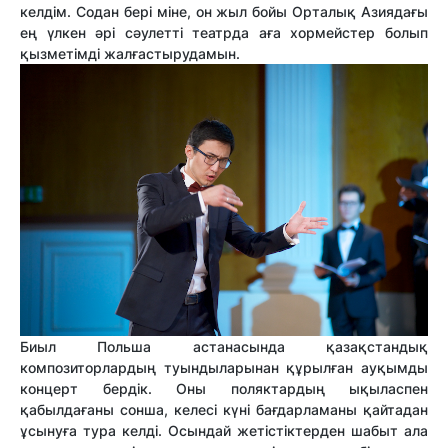
келдім. Содан бері міне, он жыл бойы Орталық Азиядағы
ең үлкен әрі сәулетті театрда аға хормейстер болып
қызметімді жалғастырудамын.
Биыл Польша астанасында қазақстандық
композиторлардың туындыларынан құрылған ауқымды
концерт бердік. Оны поляктардың ықыласпен
қабылдағаны сонша, келесі күні бағдарламаны қайтадан
ұсынуға тура келді. Осындай жетістіктерден шабыт ала