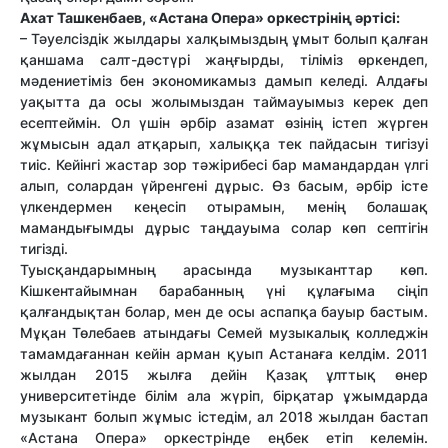
Ахат Ташкенбаев, «Астана Опера» оркестрінің әртісі:
– Тәуелсіздік жылдары халқымыздың ұмыт болып қалған
қаншама салт-дәстүрі жаңғырды, тіліміз өркендеп,
мәдениетіміз бен экономикамыз дамып келеді. Алдағы
уақытта да осы жолымыздан таймауымыз керек деп
есептеймін. Ол үшін әрбір азамат өзінің істеп жүрген
жұмысын адал атқарып, халыққа тек пайдасын тигізуі
тиіс. Кейінгі жастар зор тәжірибесі бар мамандардан үлгі
алып, солардан үйренгені дұрыс. Өз басым, әрбір істе
үлкендермен кеңесіп отырамын, менің болашақ
мамандығымды дұрыс таңдауыма солар көп септігін
тигізді.
Туысқандарымның арасында музыканттар көп.
Кішкентайымнан барабанның үні құлағыма сіңіп
қалғандықтан болар, мен де осы аспапқа бауыр бастым.
Мұқан Төлебаев атындағы Семей музыкалық колледжін
тамамдағаннан кейін арман қуып Астанаға келдім. 2011
жылдан 2015 жылға дейін Қазақ ұлттық өнер
университетінде білім ала жүріп, бірқатар ұжымдарда
музыкант болып жұмыс істедім, ал 2018 жылдан бастап
«Астана Опера» оркестрінде еңбек етіп келемін.