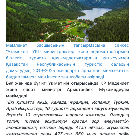
Мемлекет басшысының тапсырмасына сәйкес
"Атамекен" ҰКП министрліктер және ведомстволармен
бірлесіп, туристік қауымдастықтардың қатысуымен
Қазақстан Республикасының туристік саласын
дамытудың 2019-2025 жылдарға арналған мемлекеттік
бағдарламасы мен ілеспе заң жобасы әзірледі.
Бұл жөнінде бүгінгі Үкіметінің отырысында ҚР Мәдениет
және спорт министрі Арыстанбек Мұхамедиұлы
мәлімдеді.
"Екі құжатта АҚШ, Канада, Франция, Испания, Түркия,
Араб Әмірліктері, 10 туристік державаға кіруге мүмкіндік
беретін 10 стратегиялық шараны қамтиды.
Олардың
толық жүзеге асырылуы орасан зор әлеуметтік-
экономикалық нәтиже береді. Атап айтсақ, жұмыспен
қамтылғандар саны 427-ден 650 мың адамға дейін