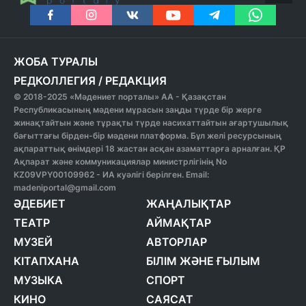
ЖОБА ТУРАЛЫ
РЕДКОЛЛЕГИЯ
/
РЕДАКЦИЯ
© 2018-2025 «Мәдениет порталы» АА - Қазақстан
Республикасының мәдени мұрасын заңды түрде бір жерге
жинақтайтын және тұрақты түрде насихаттайтын ағартушылық
бағыттағы бірден-бір мәдени платформа. Бұл желі ресурсының
ақпараттық өнімдері 18 жастан асқан азаматтарға арналған. ҚР
Ақпарат және коммуникациялар министрлігінің No
KZ09VPY00109962 - ИА куәлігі берілген. Email:
madeniportal@gmail.com
ӘДЕБИЕТ
ЖАҢАЛЫҚТАР
ТЕАТР
АЙМАҚТАР
МУЗЕЙ
АВТОРЛАР
КІТАПХАНА
БІЛІМ ЖӘНЕ ҒЫЛЫМ
МУЗЫКА
СПОРТ
КИНО
САЯСАТ