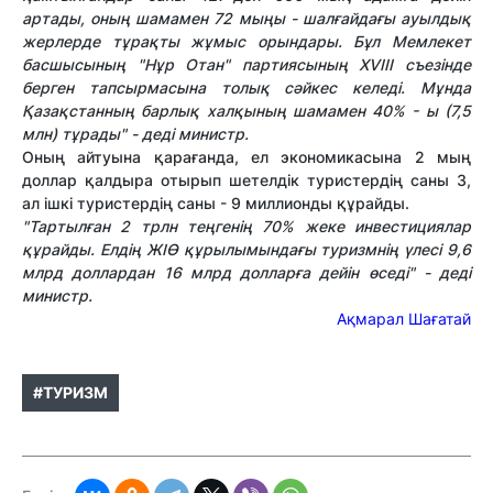
артады, оның шамамен 72 мыңы - шалғайдағы ауылдық
жерлерде тұрақты жұмыс орындары. Бұл Мемлекет
басшысының "Нұр Отан" партиясының XVIII съезінде
берген тапсырмасына толық сәйкес келеді. Мұнда
Қазақстанның барлық халқының шамамен 40% - ы (7,5
млн) тұрады" - деді министр.
Оның айтуына қарағанда, ел экономикасына 2 мың
доллар қалдыра отырып шетелдік туристердің саны 3,
ал ішкі туристердің саны - 9 миллионды құрайды.
"Тартылған 2 трлн теңгенің 70% жеке инвестициялар
құрайды. Елдің ЖІӨ құрылымындағы туризмнің үлесі 9,6
млрд доллардан 16 млрд долларға дейін өседі" - деді
министр.
Ақмарал Шағатай
#ТУРИЗМ