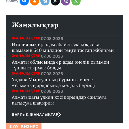
Бөлісу:
Жаңалықтар
07.08.2026
ЖАҢАЛЫҚТАР
Италиялық ер адам абайсызда қоқысқа
шамамен 540 миллион теңге тастап жіберген
07.08.2026
ЖАҢАЛЫҚТАР
Алматы облысында ер адам әйелін сыммен
тұншықтырмақ болды
07.08.2026
ЖАҢАЛЫҚТАР
Ұлдана Мырзуанның бұрынғы енесі:
«Ұлымның арқасында медаль берілді
07.08.2026
ЖАҢАЛЫҚТАР
Алматыдағы үлкен кәсіпорындар сайлауға
қатысуға шақырды
БАРЛЫҚ ЖАНАЛЫҚТАР
ШОУ-БИЗНЕС