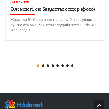
09.07.2020
Әлемдегі ең бақытты елдер (фото)
Жақында БҰҰ соңғы үш жылдағы бақылауларына
сүйене отырып, бақытты елдердің жетінші тізімін
жариялады...