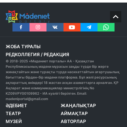
ЖОБА ТУРАЛЫ
РЕДКОЛЛЕГИЯ
/
РЕДАКЦИЯ
© 2018-2025 «Мәдениет порталы» АА - Қазақстан
Республикасының мәдени мұрасын заңды түрде бір жерге
жинақтайтын және тұрақты түрде насихаттайтын ағартушылық
бағыттағы бірден-бір мәдени платформа. Бұл желі ресурсының
ақпараттық өнімдері 18 жастан асқан азаматтарға арналған. ҚР
Ақпарат және коммуникациялар министрлігінің No
KZ09VPY00109962 - ИА куәлігі берілген. Email:
madeniportal@gmail.com
ӘДЕБИЕТ
ЖАҢАЛЫҚТАР
ТЕАТР
АЙМАҚТАР
МУЗЕЙ
АВТОРЛАР