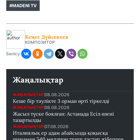
#MADENI TV
Кеңес Дүйсекеев
КОМПОЗИТОР
Бөлісу:
Жаңалықтар
08.08.2026
ЖАҢАЛЫҚТАР
Кеше бір тәулікте 3 орман өрті тіркелді
08.08.2026
ЖАҢАЛЫҚТАР
Жасыл түске боялған: Астанада Есіл өзені
тазартылды
07.08.2026
ЖАҢАЛЫҚТАР
Италиялық ер адам абайсызда қоқысқа
шамамен 540 миллион теңге тастап жіберген