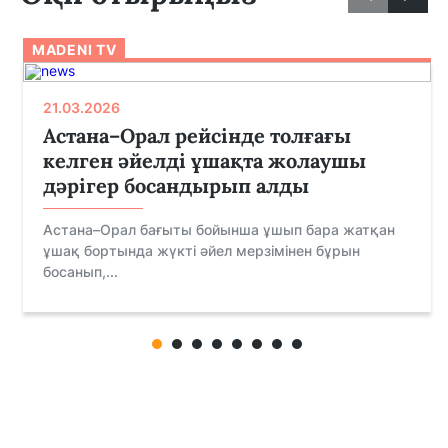
MADENI TV
21.03.2026
Астана–Орал рейсінде толғағы
келген әйелді ұшақта жолаушы
дәрігер босандырып алды
Астана–Орал бағыты бойынша ұшып бара жатқан
ұшақ бортында жүкті әйел мерзімінен бұрын
босанып,...