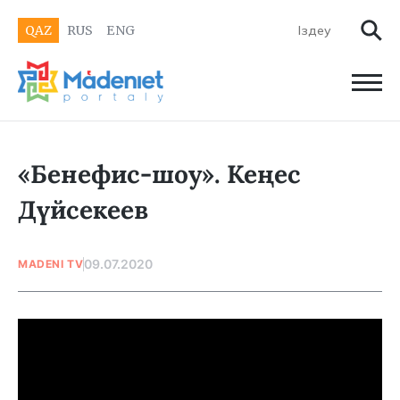
QAZ
RUS
ENG
«Бенефис-шоу». Кеңес
Дүйсекеев
09.07.2020
MADENI TV