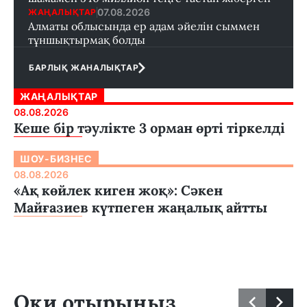
07.08.2026
ЖАҢАЛЫҚТАР
Алматы облысында ер адам әйелін сыммен
тұншықтырмақ болды
БАРЛЫҚ ЖАНАЛЫҚТАР
ЖАҢАЛЫҚТАР
08.08.2026
Кеше бір тәулікте 3 орман өрті тіркелді
ШОУ-БИЗНЕС
08.08.2026
«Ақ көйлек киген жоқ»: Сәкен
Майғазиев күтпеген жаңалық айтты
Оқи отырыңыз