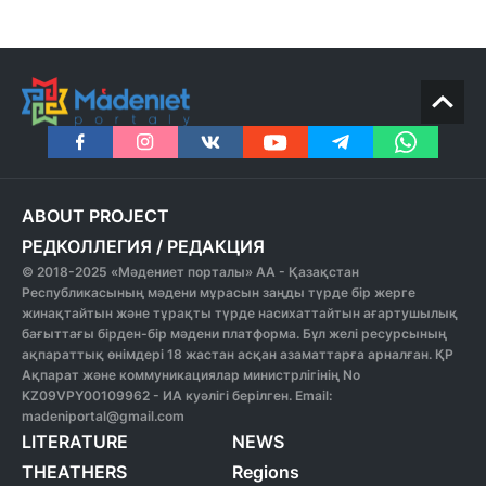
ABOUT PROJECT
РЕДКОЛЛЕГИЯ
/
РЕДАКЦИЯ
© 2018-2025 «Мәдениет порталы» АА - Қазақстан
Республикасының мәдени мұрасын заңды түрде бір жерге
жинақтайтын және тұрақты түрде насихаттайтын ағартушылық
бағыттағы бірден-бір мәдени платформа. Бұл желі ресурсының
ақпараттық өнімдері 18 жастан асқан азаматтарға арналған. ҚР
Ақпарат және коммуникациялар министрлігінің No
KZ09VPY00109962 - ИА куәлігі берілген. Email:
madeniportal@gmail.com
LITERATURE
NEWS
THEATHERS
Regions