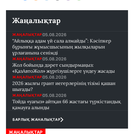
Жаңалықтар
05.08.2026
ЖАҢАЛЫҚТАР
“Айлыққа адам үй сала алмайды”: Кәсіпкер
бұрынғы жұмысшысының жылқыларын
ұрлағанына сенімді
05.08.2026
ЖАҢАЛЫҚТАР
Жол бойында дәрет сындырмаңыз:
«ҚазАвтоЖол» жүргізушілерге үндеу жасады
05.08.2026
ЖАҢАЛЫҚТАР
2026 жылғы грант иегерлерінің тізімі қашан
шығады?
05.08.2026
ЖАҢАЛЫҚТАР
Тойда «уағыз» айтқан 66 жастағы түркістандық
қамауға алынды
БАРЛЫҚ ЖАНАЛЫҚТАР
ЖАҢАЛЫҚТАР