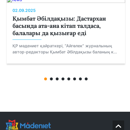
02.09.2025
Қымбат Әбілдақызы: Дастархан
басында ата-ана кітап талдаса,
балалары да қызығар еді
ҚР мәдениет қайраткері, “Айгөлек” журналының
автор-редакторы Қымбат Әбілдақызы баланың к...