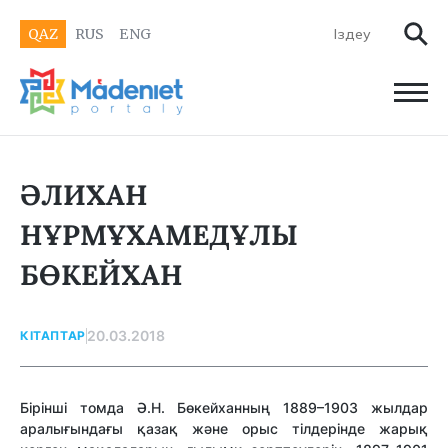
QAZ
RUS
ENG
ӘЛИХАН
НҰРМҰХАМЕДҰЛЫ
БӨКЕЙХАН
20.03.2018
КІТАПТАР
Бірінші томда Ә.Н. Бөкейханның 1889–1903 жылдар
аралығындағы қазақ және орыс тілдерінде жарық