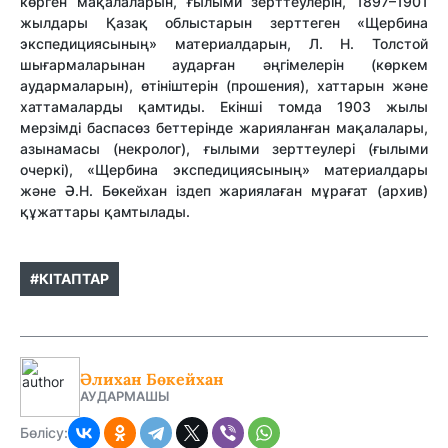
көрген мақалаларын, ғылыми зерттеулерін, 1897–1901
жылдары Қазақ облыстарын зерттеген «Щербина
экспедициясының» материалдарын, Л. Н. Толстой
шығармаларынан аударған әңгімелерін (көркем
аудармаларын), өтініштерін (прошения), хаттарын және
хаттамаларды қамтиды. Екінші томда 1903 жылы
мерзімді баспасөз беттерінде жарияланған мақалалары,
азынамасы (некролог), ғылыми зерттеулері (ғылыми
очеркі), «Щербина экспедициясының» материалдары
және Ә.Н. Бөкейхан іздеп жариялаған мұрағат (архив)
құжаттары қамтылады.
#КІТАПТАР
Әлихан Бөкейхан
АУДАРМАШЫ
Бөлісу: