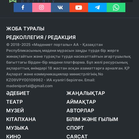
ЖОБА ТУРАЛЫ
РЕДКОЛЛЕГИЯ
/
РЕДАКЦИЯ
© 2018-2025 «Мәдениет порталы» АА - Қазақстан
Республикасының мәдени мұрасын заңды түрде бір жерге
жинақтайтын және тұрақты түрде насихаттайтын ағартушылық
бағыттағы бірден-бір мәдени платформа. Бұл желі ресурсының
ақпараттық өнімдері 18 жастан асқан азаматтарға арналған. ҚР
Ақпарат және коммуникациялар министрлігінің No
KZ09VPY00109962 - ИА куәлігі берілген. Email:
madeniportal@gmail.com
ӘДЕБИЕТ
ЖАҢАЛЫҚТАР
ТЕАТР
АЙМАҚТАР
МУЗЕЙ
АВТОРЛАР
КІТАПХАНА
БІЛІМ ЖӘНЕ ҒЫЛЫМ
МУЗЫКА
СПОРТ
КИНО
САЯСАТ