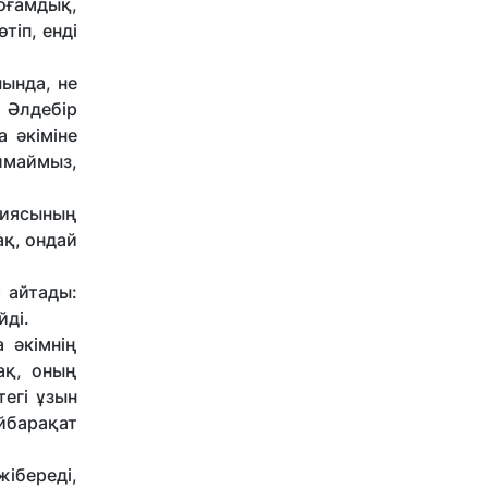
оғамдық,
тіп, енді
ында, не
 Әлдебір
а әкіміне
алмаймыз,
циясының
ақ, ондай
 айтады:
ейді.
а әкімнің
ақ, оның
егі ұзын
йбарақат
жібереді,