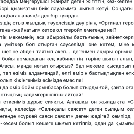
афедра меңгерушісі Жайрат деген жігіттің кез-келген
бәрі қызығатын биік лауазымға шығып кетуі. Сондағы
оңбаған алаяқ!» деп бір түкірдік.
зідің отыз жылдық тәуелсіздік дәуірінің «Оргинал гер
 ғана «жайнатып» кетсе ол «герой» емегенде не!?
ттік мекеменің аса абыройлы бастығының зейнеткерл
а үміткер боп отырған сәуселімді әне кетем, міне 
 шетіне әбден таятып әкеп... дегенмен ақыры орнына 
ір бойы армандаған кең кабинеттің төріне шығып алып,
 «Ағасы, мұнда неғып отырсыз? Бұл мекеме қысқарып к
тап өзіміз алданғандай, әлгі өмірін бастықтықпен өтк
лып кіжінгеніміз есімізде емес пе!
л да өмір бойы орынбасар болып отырды ғой, қайта оға
астықтың «адамгершілігін» айтсай!
ыш еткеніміз дұрыс сияқты. Алғашқы он жылдықта «
шықты, келесіде «Салиқалы саясат» деген сылқым кел
егенде «сүркей саяси саясат» деген жәдігөй кемпірді
шен-көсем болып көшеге шығып кетіппіз, одан да қызығ