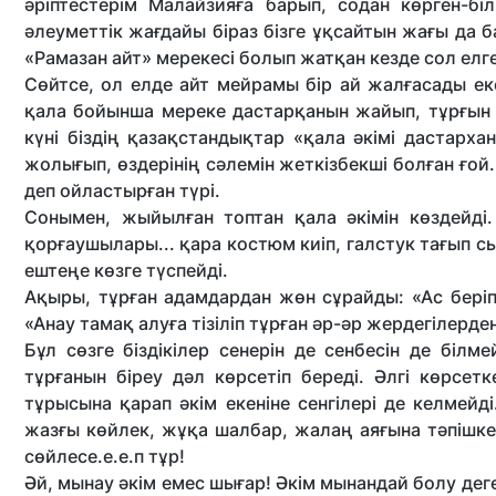
әріптестерім Малайзияға барып, содан көрген-б
әлеуметтік жағдайы біраз бізге ұқсайтын жағы да ба
«Рамазан айт» мерекесі болып жатқан кезде сол елг
Сөйтсе, ол елде айт мейрамы бір ай жалғасады ек
қала бойынша мереке дастарқанын жайып, тұрғын 
күні біздің қазақстандықтар «қала әкімі дастарха
жолығып, өздерінің сәлемін жеткізбекші болған ғой
деп ойластырған түрі.
Сонымен, жыйылған топтан қала әкімін көздейд
қорғаушылары... қара костюм киіп, галстук тағып сы
ештеңе көзге түспейді.
Ақыры, тұрған адамдардан жөн сұрайды: «Ас беріп
«Анау тамақ алуға тізіліп тұрған әр-әр жердегілерде
Бұл сөзге біздікілер сенерін де сенбесін де білме
тұрғанын біреу дәл көрсетіп береді. Әлгі көрсет
тұрысына қарап әкім екеніне сенгілері де келмей
жазғы көйлек, жұқа шалбар, жалаң аяғына тәпішке
сөйлесе.е.е.п тұр!
Әй, мынау әкім емес шығар! Әкім мынандай болу деген