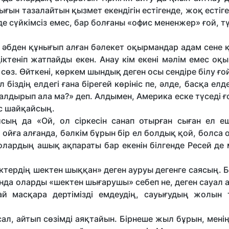
ығын тазалайтын қызмет екендігін естігенде, жоқ естіг
і де сүйкімсіз емес, бар болғаны «офис мененжер» ғой, тү
 әбден құнығып алған бәлекет оқырмандар адам сене 
діктеніп жатпайды екен. Анау кім екені мәлім емес о
сөз. Өйткені, көркем шындық деген осы сендіре білу ғо
біздің елдегі ғана бірегей көрініс пе, әлде, басқа елд
лдырып ала ма?» деп. Алдымен, Америка еске түседі ғ
бас шайқайсың.
сың да «Ой, ол сіркесін санап отырған сыған ел е
 ойға алғанда, бәлкім бұрын бір ел болдық қой, болса
олардың ашық ақпараты бар екенін білгенде Ресей де 
ніктердің шектен шыққан» деген ауруы дегенге саясың. Б
, онда оларды «шектен шығарушы» себеп не, деген сауал
й масқара дертімізді емдеудің, сауығудың жолын 
мысал, айтып сөзімді аяқтайын. Бірнеше жыл бұрын, мені