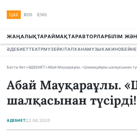
QAZ
RUS
ENG
ЖАҢАЛЫҚТАР
АЙМАҚТАР
АВТОРЛАР
БІЛІМ ЖӘ
ӘДЕБИЕТ
ТЕАТР
МУЗЕЙ
КІТАПХАНА
МУЗЫКА
КИНО
БЕЙНЕ
Басты бет
>
ӘДЕБИЕТ
>
Абай Мауқараұлы. «Шамақайұлы шалқасынан түс
Абай Мауқараұлы. 
шалқасынан түсірді!
22.06.2020
ӘДЕБИЕТ