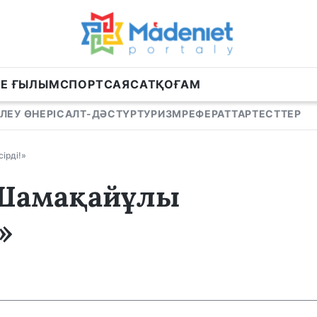
НЕ ҒЫЛЫМ
СПОРТ
САЯСАТ
ҚОҒАМ
ЛЕУ ӨНЕРІ
САЛТ-ДӘСТҮР
ТУРИЗМ
РЕФЕРАТТАР
ТЕСТТЕР
ірді!»
«Шамақайұлы
»