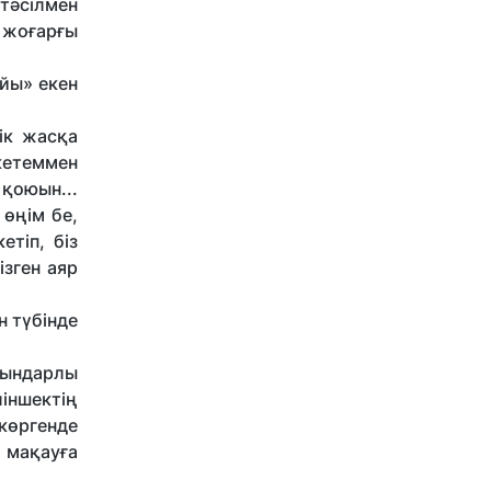
 тәсілмен
 жоғарғы
ойы» екен
ік жасқа
кетеммен
қоюын...
 өңім бе,
етіп, біз
ізген аяр
н түбінде
Сындарлы
іншектің
 көргенде
ы мақауға