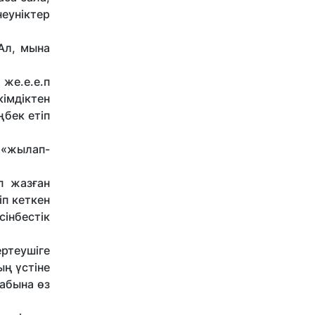
еуніктер
Ал, мына
же.е.е.п
кімдіктен
ңбек етіп
 «жылап-
п жазған
іп кеткен
сінбестік
ертеушіге
ың үстіне
табына өз