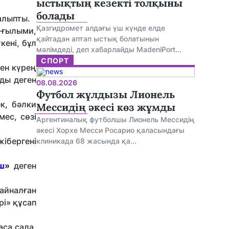
ыстықтың кезекті толқыны
болады
салыпты.
Қазгидромет алдағы үш күнде елде
и-ғылыми,
қайтадан аптап ыстық болатынын
кені, бұл
мәлімдеді, деп хабарлайды MadeniPort...
СПОРТ
ген күрең
ды деген
08.08.2026
Футбол жұлдызы Лионель
к, бәлки
Мессидің әкесі көз жұмды
мес, сөзі
Аргентиналық футболшы Лионель Мессидің
әкесі Хорхе Месси Росарио қаласындағы
жібергені
клиникада 68 жасында қа...
ш
»
деген
айналған
рі» құсап
са сала,