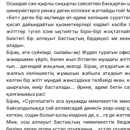
Осындай сан-қырлы сиқырлы саясатпен басқарған ше
шенеуніктерге ренжу деген кісілікке жатпайды ғой! 
«Бет» деген бір әңгімеде әп-әдемі келіншек суретте
қисап дайындайтын қызметкерлері кәдімгі кәсіби 
жігіттер түгел ісіне ықтиятты бірін-бірі жоқтатп
биіктегі бір алпауыт бастықтың бірдеңесі ме екен
алады».
Бірақ, өте сүйкімді, сыпайы-ақ! Жүдеп тұратын офи
жанарымен үйріп, бәлен жыл бітпеген мұндағы жіг
ғып... дегендей жаңалық әкелді. Бірақ, атқаратын
жалғыз келіншектің жұмысын жабыла атқарып жы
келген бір жігіт мұндай жөнсіздікке төзбейді екен,
шырғалаң өмір басталады... Әрине, әдемі бетін 
қалғанымыз рас!
Бірақ, «Сүрткіштегі» аса ауқымды мемлекеттік мек
байсалдылыққа сай алпамсадай денесін азар-азар 
кеткен, содан болып қолы кіндікке де, к...ге де жетпе
Міне, осы алпауыт бастықтың «мемлекеттік бюдж
бөлім» деген атпен ұстап отырғанын... ұстап отырға