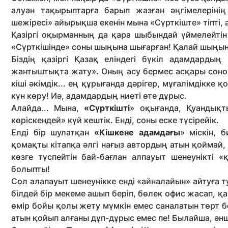
алуан тақырыптарға барып жазған әңгімелеріні
шежіресі» айырықша екенін мына «Сүрткіште» тіпті,
Қазіргі оқырманның да қара шыбындай үймелейтін
«Сүрткішінде» соны шыңына шығарған! Қалай шыңына
Біздің қазіргі Қазақ еліндегі бүкіл адамдарды
жантыштықта жату». Оның асу бермес асқары соно.о.
кіші әкімдік... ең құрығанда дәрігер, мұғалімдікке
күн көру! Иә, адамдардың ниеті өте дұрыс.
Алайда... Мына,
«Сүрткішті
» оқығанда, Қуандықт
көріскендей» күй кештік. Енді, соны еске түсірейік.
Елді бір шулатқан
«Кішкене адамдағы
» міскін, 
қомақты кітапқа әлгі нағыз автордың атын қоймай, ө
көзге түспейтін бай-бағлан алпауыт шенеунікті «қ
болыпты!
Сол алапауыт шенеунікке енді «айналайын» айтуға ту
білдей бір мекеме ашып беріп, бөлек офис жасап, қ
өмір бойы қолы жету мүмкін емес саналатын төрт б
атын қойып алғаны дұп-дұрыс емес пе! Былайша, әнш