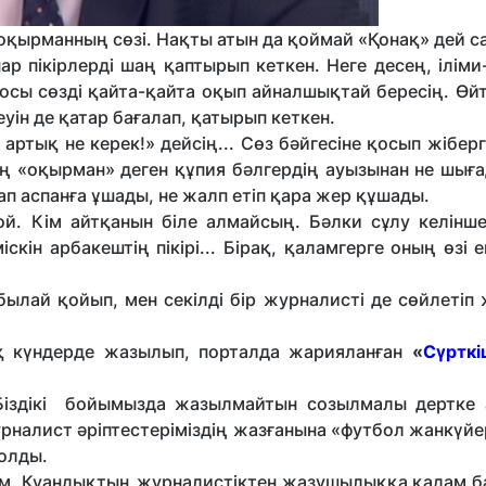
оқырманның сөзі. Нақты атын да қоймай «Қонақ» дей 
р пікірлерді шаң қаптырып кеткен. Неге десең, ілім
 осы сөзді қайта-қайта оқып айналшықтай бересің. Өйт
кеуін де қатар бағалап, қатырып кеткен.
артық не керек!» дейсің... Сөз бәйгесіне қосып жібер
ң «оқырман» деген құпия бәлгердің ауызынан не шыға
ап аспанға ұшады, не жалп етіп қара жер құшады.
ой. Кім айтқанын біле алмайсың. Бәлки сұлу келінше
іскін арбакештің пікірі... Бірақ, қаламгерге оның өзі е
ылай қойып, мен секілді бір журналисті де сөйлетіп 
 күндерде жазылып, порталда жарияланған
«
Сүрткі
 Біздікі бойымызда жазылмайтын созылмалы дертке 
журналист әріптестеріміздің жазғанына «футбол жанкүйе
болды.
ым. Қуандықтың журналистіктен жазушылыққа қадам ба