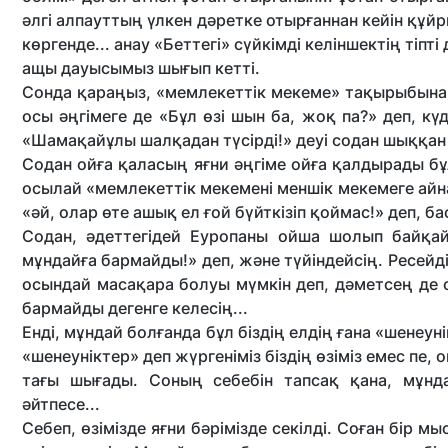
әлгі алпауттың үлкен дәретке отырғаннан кейін құйр
көргенде... анау «Беттегі» сүйкімді келіншектің тіпт
ащы дауысымыз шығып кетті.
Сонда қараңыз, «мемлекеттік мекеме» тақырыбына
осы әңгімеге де «Бұл өзі шын ба, жоқ па?» деп, кү
«Шамақайұлы шалқадан түсірді!» деуі содан шыққан 
Содан ойға қаласың яғни әңгіме ойға қалдырады бұл 
осылай «мемлекеттік мекемені меншік мекемеге айна
«әй, олар өте ашық ел ғой бүйткізіп қоймас!» деп, 
Содан, әдеттегідей Еуропаны ойша шолып байқай
мұндайға бармайды!» деп, және түйіндейсің. Ресейді
осындай масақара болуы мүмкін деп, дәметсең де 
бармайды дегенге келесің...
Енді, мұндай болғанда бұл біздің елдің ғана «шенеу
«шенеуніктер» деп жүргеніміз біздің өзіміз емес пе
тағы шығады. Соның себебін тапсақ қана, мұнда
әйтпесе...
Себеп, өзімізде яғни бәрімізде секілді. Соған бір 