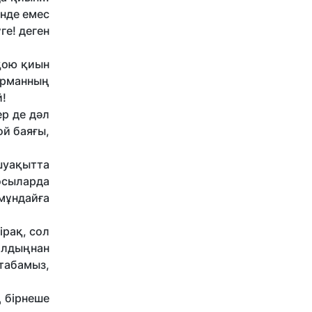
енде емес
ге! деген
қою қиын
қырманның
й!
ер де дәл
ой баяғы,
шуақытта
 осыларда
мұндайға
ірақ, сол
 алдыңнан
табамыз,
ң бірнеше