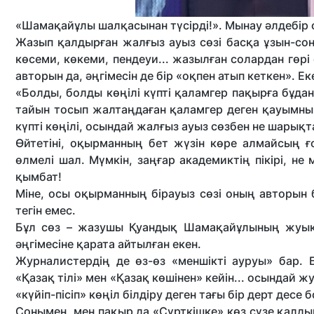
«Шамақайұлы шалқасынан түсірді!». Мынау әлдебір 
Жазып қалдырған жалғыз ауыз сөзі басқа ұзын-сона
көсеми, көкеми, пендеуи... жазылған солардан гөрі
авторын да, әңгімесін де бір «оқпен атып кеткен». Е
«Болды, болды көңілі күпті қаламгер пақырға бұдан 
тайын тосып жалтаңдаған қаламгер деген қауымны
күпті көңілі, осындай жалғыз ауыз сөзбен не шарықт
Өйтетіні, оқырманның бет жүзін көре алмайсың ғ
өлмелі шал. Мүмкін, заңғар академиктің пікірі, не м
қымбат!
Міне, осы оқырманның бірауыз сөзі оның авторын б
тегін емес.
Бұл сөз – жазушы Қуандық Шамақайұлының жуық
әңгімесіне қарата айтылған екен.
Журналистердің де өз-өз «меншікті ауруы» бар.
«Қазақ тілі» мен «Қазақ көшінен» кейін... осындай 
«күйіп-пісіп» көңіл білдіру деген тағы бір дерт десе 
Сонымен, мен пақыр да «Сүрткішке» көз сүзе қалд