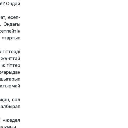
а!? Ондай
ат, есеп-
. Ондағы
жетпейтін
н «тартып
ігіттерді
 жұнттай
 жігіттер
оғарыдан
н шығарып
ақтырмай
сқан, сол
салбырап
і «жедел
а қиын...