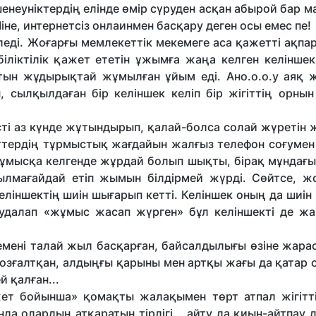
неуніктердің елінде өмір сүруден асқан абырой бар м
Міне, интернетсіз онлаинмен басқару деген осы емес пе!
леді. Жоғарғы мемлекеттік мекемеге аса қажетті ақпар
біліктілік қажет ететін ұжымға жаңа келген келіншек
айтын жұдырықтай жұмылған ұйым еді. Ано.о.о.у аяқ 
, сылқылдаған бір келіншек келіп бір жігіттің орны
сті аз күнде жұтындырып, қалай-болса солай жүретін ж
іттердің тұрмыстық жағдайын жалғыз телефон соғумен
 жұмысқа келгенде жұрдай болып шықты, бірақ мұндағы
лмағайдай етіп жымын білдірмей жүрді. Сөйтсе, ж
 келіншектің шиін шығарып кетті. Келіншек оның да шиі
саудалап «жұмыс жасап жүрген» бұл келіншекті де ж
емені талай жыл басқарған, байсалдылығы өзіне жара
қозғалтқан, алдыңғы қарыны мен артқы жағы да қатар 
й қалған...
ет бойынша» қомақты жалақымен төрт атпал жігітт
нда олардың атқаратын тірлігі... айту да қиын-айтпау д