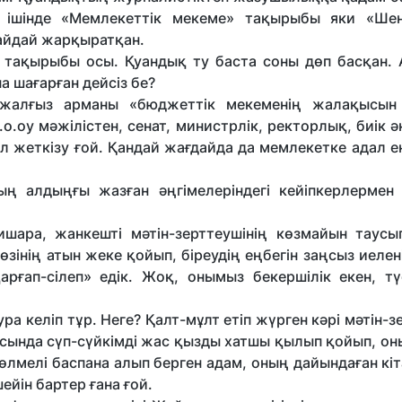
ң ішінде «Мемлекеттік мекеме» тақырыбы яки «Шен
 айдай жарқыратқан.
 тақырыбы осы. Қуандық ту баста соны дөп басқан. 
 шағарған дейсіз бе?
ң жалғыз арманы «бюджеттік мекеменің жалақысын 
оу мәжілістен, сенат, министрлік, ректорлық, биік ә
 қол жеткізу ғой. Қандай жағдайда да мемлекетке адал е
ың алдыңғы жазған әңгімелеріндегі кейіпкерлермен
бишара, жанкешті мәтін-зерттеушінің көзмайын таусы
зінің атын жеке қойып, біреудің еңбегін заңсыз иелен
арғап-сілеп» едік. Жоқ, онымыз бекершілік екен, тү
ра келіп тұр. Неге? Қалт-мұлт етіп жүрген кәрі мәтін-з
асында сүп-сүйкімді жас қызды хатшы қылып қойып, он
өлмелі баспана алып берген адам, оның дайындаған кі
ейін бартер ғана ғой.