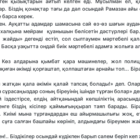
ілген қызықтарын айтып келген еді. Мұсылман ел, қ
р. Біздің қонақтар тағы да дәл осындай Рамазан айы ө
е барса керек.
ен. Ауқатты адамдар шамасына сай өз-өз шағын аудан
халқына мейрам қуанышын бөлісетін дәстүрлері бар.
н жайды» дегенді естіп, сол сылтаумен мәртебелі қал
. Басқа уақытта ондай биік мәртебелі адамға жолыға 
і. Көз алдарына қымбат қара мәшинелер, жол поли
қиған әкімді қорғаштап, қолпаштаған арнайы топ... Бір
 жатқан қала әкімін қалай тапсақ болады!» деп. Олар
н сұрасаңыздар соның біреуінің ішінде тұрған болар» д
й іздестірсе, елдің айтқанындай көпшіліктің арасынд
кенге біздің кісілер қаймығыңқырап таяп барады. Бір
ді. Киімі мына тұрғандардан еш айырмашылығы жоқ, ет
 сұға салған башпайы көрініп, алдындағы біреумен жа
!.. Біздікілер осындай күдікпен барып сәлем беріп кеп 