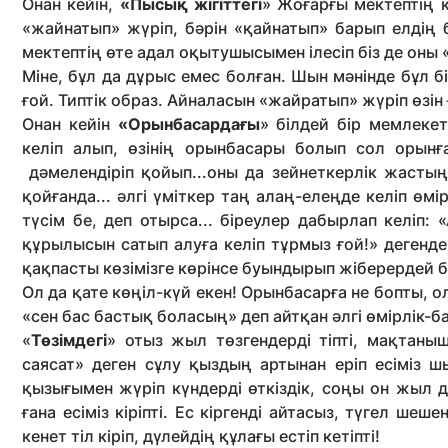
Онан кейін,
«Пысық жігіттегі
» Жоғарғы мектептің к
«жайнатып» жүріп, бәрін «қайнатып» барып елдің 
мектептің өте адал оқытушысымен ілесіп біз де оны «
Міне, бұл да дұрыс емес болған. Шын мәнінде бұл бі
ғой. Типтік образ. Айналасын «жайратып» жүріп өзін
Онан кейін
«Орынбасардағы
» білдей бір мемлеке
келіп алып, өзінің орынбасары болып сол орынғ
дәмелендіріп қойып...оны да зейнеткерлік жастың
қойғанда... әлгі үміткер таң алаң-елеңде келіп өм
түсім бе, деп отырса... біреулер дабырлап келіп:
құрылысын сатып алуға келіп тұрмыз ғой!» дегенде, 
қақпасты көзімізге көрінсе буындырып жіберердей бо
Ол да қате көңіл-күй екен! Орынбасарға не бопты, о
«сен бас бастық боласың» деп айтқан әлгі өмірлік-б
«
Төзімдегі
» отыз жыл төзгендерді тіпті, мақтан
саясат» деген сұлу қыздың артынан еріп есіміз 
қызығымен жүріп күндерді өткіздік, соңы он жыл д
ғана есіміз кіріпті. Ес кіргенді айтасыз, түгел ше
кенет тіл кіріп, дүлейдің құлағы естіп кетіпті!