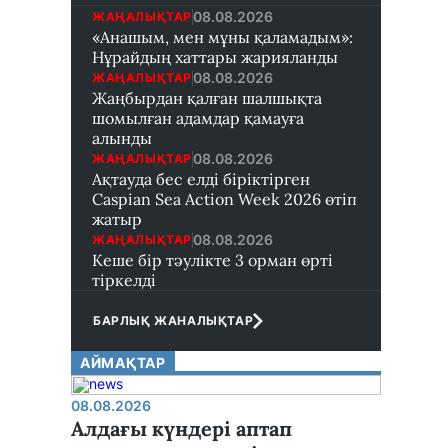
08.08.2026
ЖАҢАЛЫҚТАР
«Анашым, мен мұны қаламадым»:
Нұрайдың хаттары жарияланды
08.08.2026
ЖАҢАЛЫҚТАР
Жаңбырдан қалған шалшықта
шомылған адамдар қамауға
алынды
08.08.2026
ЖАҢАЛЫҚТАР
Ақтауда бес елді біріктірген
Caspian Sea Action Week 2026 өтіп
жатыр
08.08.2026
ЖАҢАЛЫҚТАР
Кеше бір тәулікте 3 орман өрті
тіркелді
БАРЛЫҚ ЖАНАЛЫҚТАР
АЙМАҚТАР
08.08.2026
Алдағы күндері аптап