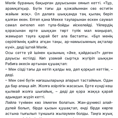
Мәлік бураның бақырған дауысынан оянып кетті. «Тұр,
арамқатқыр. Бүгін тағы да қожайыннан сөз еститін
жайым жоқ». Ол далаға шыққанда таң қылаң беріп
қалған екен. Ептеп қана Мекке тауларынан ескен саумал
самал ентелеп кеп тұла-бойды иіскелейді. Үйлердің
қорасынан ерте шыққан төрт түлік мал маңырап,
жамырап тауға қарай бет ала бастапты. «Бұл менің
серілігімнің қайта атқан таңы, ар-намысымның ақталар
күні», деді іштей Мәлік.
Осы сәтте үй ішінен қызының «Әке, қайдасыз?» деген
дауысы естілді. Көп ұзамай сыртқа жүгіріп шыққан
Рабиға әкесін артынан құшақтап:
– Мен сізді тағы да кетіп қалды ма, деп қорқып кеттім, –
деді.
– Мен сені бүгін нағашыларыңа апарып тастаймын. Одан
да бар апаңа айт. Жолға әзірлігін жасасын. Ерте күнді кеш
қылмай жолға шығайық, – деді де қора жаққа қарай
адымдап жүріп кетті.
Ләйлә түнімен көз ілмеген болатын. Жан-дүниесі алай-
дүлей болып, бірде қызын құшақтап, енді бірде көрпе
астына тығылып тұншыға жылаумен болды. Таңға жуық