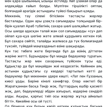
мен қара шыбынның ызыңы естіледі. Көп ұзамай олар да
әлдеқайда ғайып болды. Мүлгіген тіршілікті оятпақ
болғандай арагідік астындағы түйесі бақырып қояды.
Меккенің тау сілемі бітісімен тастақты жерлер
басталады. Одан ары ұзақта сағымдары толқындай бір-
бірін қуалап Араб түбегінің сахара шөлі шалқайып жатыр.
Осы шөлде адасқан талай жан сол сағымдарды «су» деп
ойлап қуа-қуа шегіне жете алмай құрдымға кеткен ғой.
Бұл сахара сөйтіп, талайды жалмаса да түк болмағандай
түксиіп, түйедей маңғазданып өзіне шақырады.
Күн тас төбеге жете бергенде бұл да өзінің діттеген
жеріне жетті. Бұрындары бұл маңда бәдәуилер тұратын.
Тастақты жер мен сахараның түйіскен тұсы еді.
Құдықтар да бұл маңайдан жиі кездесетін. Кейіннен аяқ
астынан құдықтағы су көздері тартылып кетті де
бәдәуилер бұл мекеннен үдере көшті. «Лат пен Ғұззаның
киесі ұрды. Бәріне кінәлі ханифтер. Олар көктегі бір
Жаратқаннан басқа Тәңір жоқ. Пұттардың ешбір қасиеті
жоқ, деп, бәдеуилерді әбден азғырып, өздеріне сендіріп
алды. Ақыры, қарғыс тиіп осы жерлер жұтқа айналып
бітті». Көкейіне осы ой түсті.
Ол бірнеше күн бұрын көріп кеткен құдықтың басына