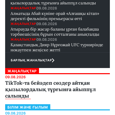
қызылордалық тұрғынға айыппұл салынды
09.08.2026
ЖАҢАЛЫҚТАР
Алматыда Абай күніне орай «Алғашқы кітап»
деректі фильмінің премьерасы өтті
09.08.2026
ЖАҢАЛЫҚТАР
Атырауда бір жасар баланы ұрған балабақша
тәрбиешісінің бұрын сотталғаны анықталды
09.08.2026
ЖАҢАЛЫҚТАР
Қазақстандық Дияр Нұрғожай UFC турнирінде
нокаутпен жеңіске жетті
БАРЛЫҚ ЖАНАЛЫҚТАР
ЖАҢАЛЫҚТАР
09.08.2026
TikTok-та бейәдеп сөздер айтқан
қызылордалық тұрғынға айыппұл
салынды
БІЛІМ ЖӘНЕ ҒЫЛЫМ
09.08.2026