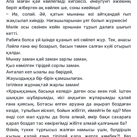
Апа маған қай көйлегімді кигізесіз. Әнеугүнгі әжемнің
беріп жіберген ақ көйлек ше, соны киейінші!
– Иә, солай. Әй, қатын мынаны өзі айтқандай ғып
жақсылап киіндір. Нағашыларынан ұят болып жүрмесін!
Мәлік осы сөзінен кейін орнынан тұрып далаға шығып
кетті.
Рабиға болса үй ішінде қуанып әлі сөйлеп жүр. Тек, анасы
Ләйлә ғана өңі бозарып, басын төмен салған күйі отырып
қалды.
Мынау заман қай заман зарлы заман,
Қыз көмілген тірідей сорлы заман.
Анталап кеп ызалы аш бөрідей,
Жауыздыққа бір-бірін қамшылаған.
Ізгілікке жұрнақтай жарлы заман!
«Қорыққаның басыңа келеді» деген осы екен ғой. Іштен
шыққан шұбарымды, иісі аңқыған жұпарымды қалай
ғана қиясың. Ботасы өлген аруана да аңырап боздаған
кезде, тұлыбын иіскеп, бойын жібітіп, иімейтін бе еді? Мен
енді сол мал құрлы да бола алмай, өмір бақи сахараға
қарап боздап тас көкірегімді жібіте алмай қалғаным ба?
Өзінің түкке тұрғысыз жалған намысы үшін, бүлдіршін
қызын қалай ғана тірідей қара жерге көмбек?! Көз