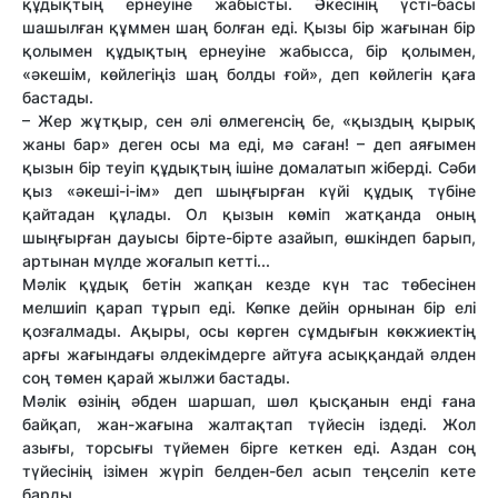
құдықтың ернеуіне жабысты. Әкесінің үсті-басы
шашылған құммен шаң болған еді. Қызы бір жағынан бір
қолымен құдықтың ернеуіне жабысса, бір қолымен,
«әкешім, көйлегіңіз шаң болды ғой», деп көйлегін қаға
бастады.
– Жер жұтқыр, сен әлі өлмегенсің бе, «қыздың қырық
жаны бар» деген осы ма еді, мә саған! – деп аяғымен
қызын бір теуіп құдықтың ішіне домалатып жіберді. Сәби
қыз «әкеші-і-ім» деп шыңғырған күйі құдық түбіне
қайтадан құлады. Ол қызын көміп жатқанда оның
шыңғырған дауысы бірте-бірте азайып, өшкіндеп барып,
артынан мүлде жоғалып кетті...
Мәлік құдық бетін жапқан кезде күн тас төбесінен
мелшиіп қарап тұрып еді. Көпке дейін орнынан бір елі
қозғалмады. Ақыры, осы көрген сұмдығын көкжиектің
арғы жағындағы әлдекімдерге айтуға асыққандай әлден
соң төмен қарай жылжи бастады.
Мәлік өзінің әбден шаршап, шөл қысқанын енді ғана
байқап, жан-жағына жалтақтап түйесін іздеді. Жол
азығы, торсығы түйемен бірге кеткен еді. Аздан соң
түйесінің ізімен жүріп белден-бел асып теңселіп кете
барды.