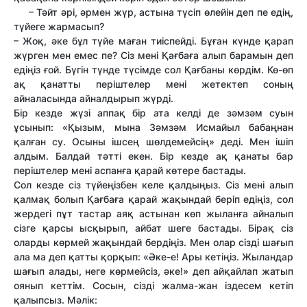
– Тәйт әрі, әрмен жүр, астына түсіп өлейін деп пе едің,
түйеге жармасып?
– Жоқ, әке бұл түйе маған тиіспейді. Бұған күнде қарап
жүрген мен емес пе? Сіз мені Қағбаға алып барамын деп
едіңіз ғой. Бүгін түнде түсімде сол Қағбаны көрдім. Кө-өп
ақ қанатты періштелер мені жетектеп соның
айналасында айналдырып жүрді.
Бір кезде жүзі аппақ бір ата келді де зәмзәм суын
ұсынып: «Қызым, мына Зәмзәм Исмайыл бабаңнан
қалған су. Осыны ішсең шөлдемейсің» деді. Мен ішіп
алдым. Балдай тәтті екен. Бір кезде ақ қанаты бар
періштелер мені аспанға қарай көтере бастады.
Сол кезде сіз түйеңізбен келе қалдыңыз. Сіз мені алып
қалмақ болып Қағбаға қарай жақындай беріп едіңіз, сол
жердегі пұт тастар аяқ астынан көп жыланға айналып
сізге қарсы ысқырып, айбат шеге бастады. Бірақ сіз
оларды көрмей жақындай бердіңіз. Мен олар сізді шағып
ала ма деп қатты қорқып: «Әке-е! Ары кетіңіз. Жыландар
шағып алады, неге көрмейсіз, әке!» деп айқайлап жатып
оянып кеттім. Сосын, сізді жалма-жан іздесем кетіп
қалыпсыз. Мәлік: