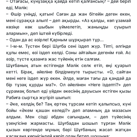
– Отағасы, күнұзаққа қайда кетіп қалғансың? – дей беріп
еді, Мәлік:
– Өшір үніңді, қатын! Саған да жан бітейін деген екен,
мені сұраққа алып! – деп ақырды. «Аз қалды, көп ұзамай
көзіңе көк шыбын үймелетіп, жаныңды суырып
алармын», деп іштей күбірледі.
– Одан да ас әзірле! Қарным шұрқырап тұр...
– І-м-м. Түстен бері Шұғба сені іздеп жүр. Тіпті, әлгінде
құлы емес, өзі іздеп келді. Соны айтайын дегенім ғой. Ас
әзір, түсте қазанға жас түйенің етін салғам.
Шұғбаның атын естігенде Мәлік селк етіп, өңі қуарып
кетті. Бірақ, әйеліне білдірмеуге тырысты. «О, сайтан
мені неге іздеп жүр екен. Әлде, маған тағы да қандай да
бір тұзақ құрды ма?». Ол әйелінен «Неге іздепті?» деп
сұрамақ болып еді үйден әкесінің дауысын естіген қызы
Рабиға сыртқа жүгіріп шығып:
– Әке, келдің бе? Таң ертең тұрсам кетіп қалыпсыз, күні
бойы «Әкем қашан келеді?» деп апамның да мазасын
алдым. Мен сізді әбден сағындым, – деп түйесінің
үзеңгісіне жармасты. Шұғбадан шошып тұрған Мәлік
қызын көргенде мұның бәрі Шұғбаның жасап жатқан
қасақана көрнісіндей көріп одан бетер шошына: