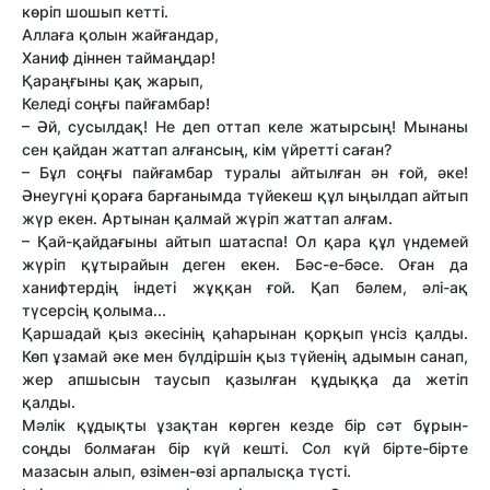
көріп шошып кетті.
Аллаға қолын жайғандар,
Ханиф діннен таймаңдар!
Қараңғыны қақ жарып,
Келеді соңғы пайғамбар!
– Әй, сусылдақ! Не деп оттап келе жатырсың! Мынаны
сен қайдан жаттап алғансың, кім үйретті саған?
– Бұл соңғы пайғамбар туралы айтылған ән ғой, әке!
Әнеугүні қораға барғанымда түйекеш құл ыңылдап айтып
жүр екен. Артынан қалмай жүріп жаттап алғам.
– Қай-қайдағыны айтып шатаспа! Ол қара құл үндемей
жүріп құтырайын деген екен. Бәс-е-бәсе. Оған да
ханифтердің індеті жұққан ғой. Қап бәлем, әлі-ақ
түсерсің қолыма...
Қаршадай қыз әкесінің қаһарынан қорқып үнсіз қалды.
Көп ұзамай әке мен бүлдіршін қыз түйенің адымын санап,
жер апшысын таусып қазылған құдыққа да жетіп
қалды.
Мәлік құдықты ұзақтан көрген кезде бір сәт бұрын-
соңды болмаған бір күй кешті. Сол күй бірте-бірте
мазасын алып, өзімен-өзі арпалысқа түсті.