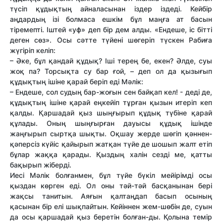
түсіп құдықтың айналасынан іздер іздеді. Кейбір
аңдардың ізі болмаса ешкім бұл маңға ат басын
тіремепті. Іштей «уф» деп бір дем алды. «Ендеше, іс бітті
деген сөз». Осы сәтте түйені шөгеріп түскен Рабиға
жүгіріп келіп:
– Әке, бұл қандай құдық? Іші терең бе, екен? Әлде, суы
жоқ па? Торсықта су бар ғой, – деп ол да қызығып
құдықтың ішіне қарай беріп еді Мәлік:
– Ендеше, сол судың бар-жоғын сен байқап кел! - деді де,
құдықтың ішіне қарай еңкейіп тұрған қызын итеріп кеп
қалды. Қаршадай қыз шыңғырып құдық түбіне қарай
құлады. Оның шыңғырған дауысы құдық ішінде
жаңғырып сыртқа шықты. Оқшау жерде шөгіп қәннен-
қәперсіз күйіс қайырып жатқан түйе де шошып жалт етіп
бұлар жаққа қарады. Қыздың халін сезді ме, қатты
бақырып жіберді.
Иесі Мәлік болғанмен, бұл түйе бүкіл мейірімді осы
қыздан көрген еді. Ол оны тәй-тәй басқанынан бері
жақсы танитын. Аяғын қалтаңдап басып осының
қасынан бір елі шықпайтын. Кейіннен жем-шөбін де, суын
да осы қаршадай қыз беретін болған-ды. Қолына темір