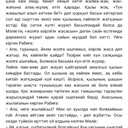
қана көзі ілінді. Кенет оянып кетіп жалма-жан, жан-
жағына алақ-жұлақ етіп қарады. Қызы жоқ. «Түн
жамылып алып кеткен бе?» деп қорқып басын көтергені
сол еді сырттан әкесі мен қызының сөйлесіп жатқанын
естіді. Бір сәтке күпті жүрегі басылғандай болса да
Мәліктің «жолға әзірлігін жасасын» деген сөзін естігенде
дәрменсіз жүрегі одан сайын мұздай боп кетті. Үйге
кірген Рабиға:
– Апа, тұрыңыз. Әкем жолға шығамыз, әзірлік жаса деп
жатыр. Ақ көйлегім қайда? Тезірек киіп күн салқында
жолға шығайық. Болмаса басыма күн өтіп жүрер.
Ләйлә ләм-мим деп жауап қайтармай амалсыз қызын
киіндіре бастады. Ол қызына ақ көйлек емес, ақ кебін
кигізіп жатқандай күй кешті. Әсіресе, қызының шашын
тараған шақта тұншыққан көз жасына ие бола алмай
қалды. Қос жанарынан төгілген жас тамшылар тарақпен
жарысқандай төмен қарай сырғанай берді. Анасының
жылағанын көрген Рабиға:
– Апа, неге жылайсыз? Мен ол ауылда көп болмаймын
ғой. Атама айтсам әкеп тастайды, – деп жұбатты. Осы
кезде түйесін ерттеп үй алдына келген Мәлік:
– Әй, қатын, шұбатылмай болсайшы! Күн ұясынан шықпай