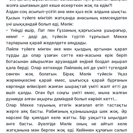
жолға шығамын деп кеше ескерткен жоқ па едім?!
Аздан соң асығып-үсігіп ана мен қыз есік алдына шықты.
Қызын түйеге мінгізіп жатқанда анасының кемсеңдеген
үні шыққандай болып еді, Мәлік:
– Үніңді өшір, Лат пен Ғұззаның қарғысына ұшырағыр,
неме! – деді де, түйесін түртіп тұрғызып Мекке
тауларына қарай жеделдете аяңдады.
Ләйлә түйеге мінген әке мен қыздың артынан қарап
тұрды да олар ұзаған сәтте көз-жасына ерік беріп
ботасынан айырылған аруанадай еңірей боздап аңырап
қала берді. Олар кеткенде Ләйләнің әлі де үміті түгелдей
сөнген жоқ болатын. Бірақ Мәлік түйесін Уқаз
жәрмеңкесіне қарай емес, шығысқа қарай бұрғанын
көргенде өлімсіреп жанған шырақтай үміті жалт етті де
өшіп қалды. Оған бұл соңғы үміті емес, мына жалған
дүниеде алған ақырғы деміндей болып көрініп кетті...
Олар Мекке тауының етегін жағалап өтіп тастақты
жерге аяқ басты. Рабиғаның қуанышында шек жоқ. Әр
нәрсені бір қиялдап келе жатты. Бір уақытта ыңылдап
әнге басты. Әуелгіде Мәлік оның не айтып келе
жатқанына мән берген жоқ еді. Кейіннен құлағын салып