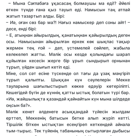
– Мына Сағлабаға ұқасасаң болмаушы ма еді!? Әйелі
өткен түнде ғана қыз тауып еді. Намысын таң атпай
жатып тазартып алды. Бірі:
– Иә, оған сөз бар ма?! Нағыз намыскер деп соны айт! –
десе, енді бірі:
– Е, атыңнан айырылдың, қанатыңнан қайырылдың деген
осы. Намысынан айырылған еркек көк шықпас тақыр
жермен тең ғой – деп, үстемелей сөйлеп, жабыла
келекелеп жатты. Мәлік осы кезде қолындағы шарап
құйылған кесесін жерге бір ұрып сындырып орнынан
тұрып, үйден шығып кетіп еді.
Міне, сол сәт есіне түскенде ол тағы да ұзақ мәңгіріп
тұрып қалыпты. Шыққан күн сәулелерін Мекке
тауларына шағылыстырып көкке едәуір көтеріліпті.
Кешегідей бүгін де күннің қатты ыстық болатын түрі бар.
«Иә, жайшылықта қазандай қайнайтын күн мына шілдеде
оңсын ба?».
Мәлік кенет әлденеге асыққандай түйесін жылдам
ерттеп, Меккенің батысын бетке алып жүріп кетті.
Тіршілік біткен ыстықтан есеңгіреп кеткендей айнала
тым-тырыс. Тек түйенің табанының сытырлаған дыбысы