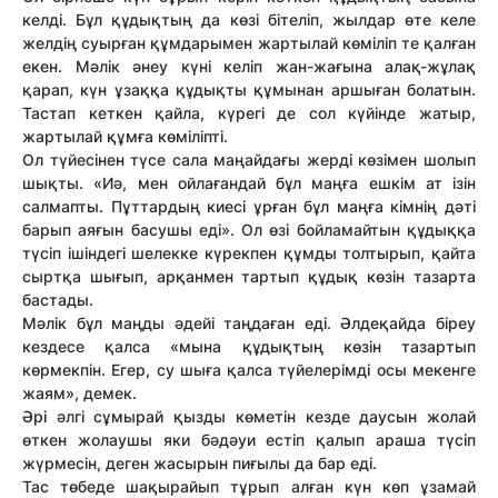
келді. Бұл құдықтың да көзі бітеліп, жылдар өте келе
желдің суырған құмдарымен жартылай көміліп те қалған
екен. Мәлік әнеу күні келіп жан-жағына алақ-жұлақ
қарап, күн ұзаққа құдықты құмынан аршыған болатын.
Тастап кеткен қайла, күрегі де сол күйінде жатыр,
жартылай құмға көміліпті.
Ол түйесінен түсе сала маңайдағы жерді көзімен шолып
шықты. «Иә, мен ойлағандай бұл маңға ешкім ат ізін
салмапты. Пұттардың киесі ұрған бұл маңға кімнің дәті
барып аяғын басушы еді». Ол өзі бойламайтын құдыққа
түсіп ішіндегі шелекке күрекпен құмды толтырып, қайта
сыртқа шығып, арқанмен тартып құдық көзін тазарта
бастады.
Мәлік бұл маңды әдейі таңдаған еді. Әлдеқайда біреу
кездесе қалса «мына құдықтың көзін тазартып
көрмекпін. Егер, су шыға қалса түйелерімді осы мекенге
жаям», демек.
Әрі әлгі сұмырай қызды көметін кезде даусын жолай
өткен жолаушы яки бәдәуи естіп қалып араша түсіп
жүрмесін, деген жасырын пиғылы да бар еді.
Тас төбеде шақырайып тұрып алған күн көп ұзамай