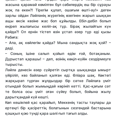
жасына қарамай көмілген бұл сәбилердің еш бір сұрауы
жоқ па екен?! Тірегім құлап, ошағым өшті-ау!» деген
зарлы ойдан Ләйләнің жүрегінің өзегінен жарып шыққан
ащы өксік көзіне жас боп құйылды. Ебіл-дебіл болып
еңіреп жылағысы келіп-ақ тұр. Бірақ жылайтын күн
қайда?! Ол ернін тістеп өзін ұстап әзер тұр еді қызы
Рабиға:
– Апа, ақ көйлегім қайда? Мына сандықта жоқ қой? –
деді.
– Соның ішіне салып қойып едім ғой, ботақаным.
Дұрыстап қарашы! – деп, өзінің көңіл-күйін сездірмеуге
тырысты.
Ләйлә денесін әзер сүйретіп сыртқа шыққанда ымырт
үйіріліп, көз байланып қалған еді. Өліара шақ. Көктегі
жарқырап тұрған жұлдыздар бір сәтке Ләйлаға үміт
отындай болып жымыңдай көрініп кетті. Қас-қағым сәт
те болса осы үміт оған сүйеу болып, бойына жылу
дарытқандай күй кешті.
Көп кешікпей қас қарайып, Меккенің тасты таулары да
ертеңгі бір қасіреттің болатынын сезгендей бастарына
қошқыл қою түнді қара шәлі ғып тағып алды.