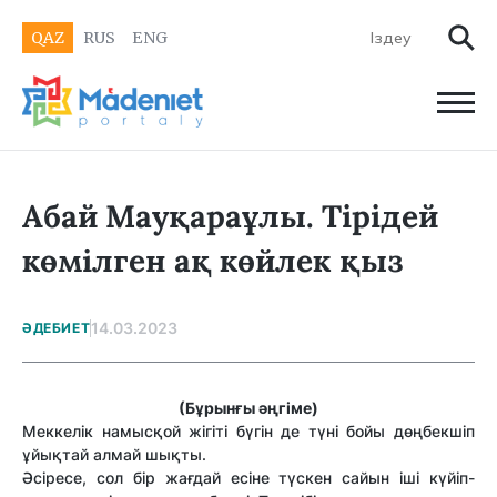
QAZ
RUS
ENG
Абай Мауқараұлы. Тірідей
көмілген ақ көйлек қыз
14.03.2023
ӘДЕБИЕТ
(Бұрынғы әңгіме)
Меккелік намысқой жігіті бүгін де түні бойы дөңбекшіп
ұйықтай алмай шықты.
Әсіресе, сол бір жағдай есіне түскен сайын іші күйіп-