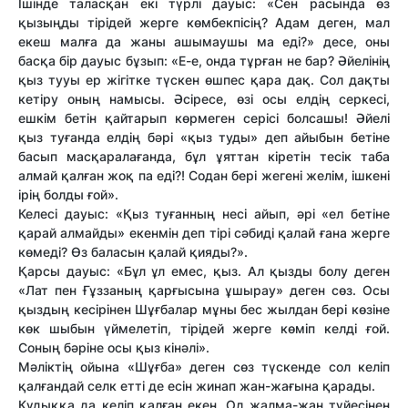
Ішінде таласқан екі түрлі дауыс: «Сен расында өз
қызыңды тірідей жерге көмбекпісің? Адам деген, мал
екеш малға да жаны ашымаушы ма еді?» десе, оны
басқа бір дауыс бұзып: «Е-е, онда тұрған не бар? Әйелінің
қыз тууы ер жігітке түскен өшпес қара дақ. Сол дақты
кетіру оның намысы. Әсіресе, өзі осы елдің серкесі,
ешкім бетін қайтарып көрмеген серісі болсашы! Әйелі
қыз туғанда елдің бәрі «қыз туды» деп айыбын бетіне
басып масқаралағанда, бұл ұяттан кіретін тесік таба
алмай қалған жоқ па еді?! Содан бері жегені желім, ішкені
ірің болды ғой».
Келесі дауыс: «Қыз туғанның несі айып, әрі «ел бетіне
қарай алмайды» екенмін деп тірі сәбиді қалай ғана жерге
көмеді? Өз баласын қалай қияды?».
Қарсы дауыс: «Бұл ұл емес, қыз. Ал қызды болу деген
«Лат пен Ғұззаның қарғысына ұшырау» деген сөз. Осы
қыздың кесірінен Шұғбалар мұны бес жылдан бері көзіне
көк шыбын үймелетіп, тірідей жерге көміп келді ғой.
Соның бәріне осы қыз кінәлі».
Мәліктің ойына «Шұғба» деген сөз түскенде сол келіп
қалғандай селк етті де есін жинап жан-жағына қарады.
Құдыққа да келіп қалған екен. Ол жалма-жан түйесінен