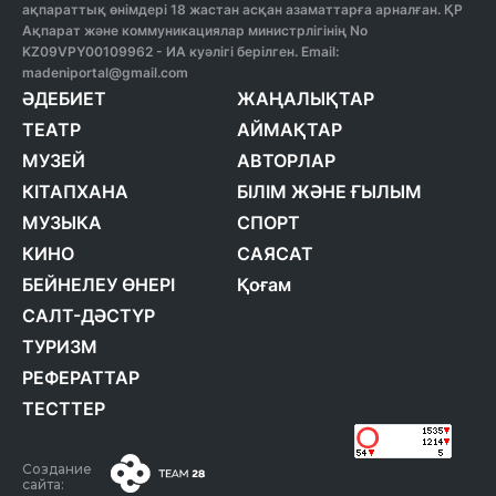
ақпараттық өнімдері 18 жастан асқан азаматтарға арналған. ҚР
Ақпарат және коммуникациялар министрлігінің No
KZ09VPY00109962 - ИА куәлігі берілген. Email:
madeniportal@gmail.com
ӘДЕБИЕТ
ЖАҢАЛЫҚТАР
ТЕАТР
АЙМАҚТАР
МУЗЕЙ
АВТОРЛАР
КІТАПХАНА
БІЛІМ ЖӘНЕ ҒЫЛЫМ
МУЗЫКА
СПОРТ
КИНО
САЯСАТ
БЕЙНЕЛЕУ ӨНЕРІ
Қоғам
САЛТ-ДӘСТҮР
ТУРИЗМ
РЕФЕРАТТАР
ТЕСТТЕР
Создание
сайта: