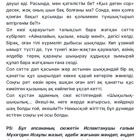
деуші еді. Расында, мен қателістім бе? «Қыз деген сор»
десек, жоқ оның шын бақ болғаны ма? Сонда, мен қолға
қонған бақыт құсымды өз қолыммен тұншықтырып
өлтіргенім бе?!»
Ол көзі қарауытып талықсып бара жатқан сәтте
күбірлеп: «Айналайын, қызым, кешір мені!», дегісі келді.
Бірақ, оған тілі күрмеліп дыбысы шықпады. Көп ұзамай
ымырт түсті де, түн түнегі жан-жақтан қаумалап, өзінің
әлдебір терең қараңғы шыңырау құдыққа зымырай
құлап бара жатқанын ғана сезді.
Сол сәтте дәл қасынан жер астынан шыққандай бір ақ
қанатты құс шырылдап көкке қарай көтеріле жөнелді.
Соңғы рет көзін әрең ашқан оған әлгі ақ қанатты құс
көмілген қызының ақ көйлегіне ұқсап кетті.
Сол құстан адамның сөзі естілгендей: «Шықылық-
шықылық... Әкеші-ім, неге жерде жатырсыз, жейдеңіз
шаң болды ғой, әкешім?!» Намысқой жігіттің бұл дүниеде
естіген соңғы үні осы болды.
PS:
Бұл әпсананың сюжетін Исламтанушы ғалым
Мұхитдин Исаұлы жазып, әдеби жағынан жөндеп, өңдеп