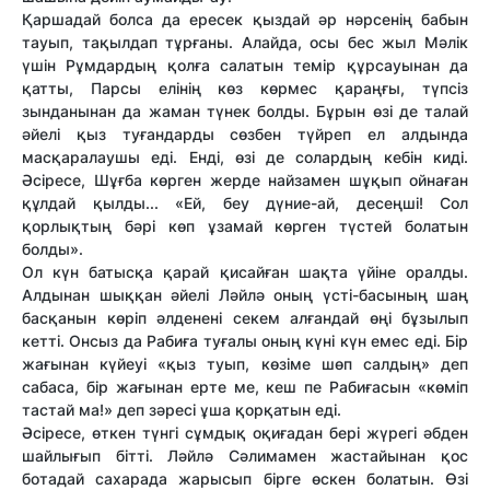
Қаршадай болса да ересек қыздай әр нәрсенің бабын
тауып, тақылдап тұрғаны. Алайда, осы бес жыл Мәлік
үшін Рұмдардың қолға салатын темір құрсауынан да
қатты, Парсы елінің көз көрмес қараңғы, түпсіз
зынданынан да жаман түнек болды. Бұрын өзі де талай
әйелі қыз туғандарды сөзбен түйреп ел алдында
масқаралаушы еді. Енді, өзі де солардың кебін киді.
Әсіресе, Шұғба көрген жерде найзамен шұқып ойнаған
құлдай қылды... «Ей, беу дүние-ай, десеңші! Сол
қорлықтың бәрі көп ұзамай көрген түстей болатын
болды».
Ол күн батысқа қарай қисайған шақта үйіне оралды.
Алдынан шыққан әйелі Ләйлә оның үсті-басының шаң
басқанын көріп әлденені секем алғандай өңі бұзылып
кетті. Онсыз да Рабиға туғалы оның күні күн емес еді. Бір
жағынан күйеуі «қыз туып, көзіме шөп салдың» деп
сабаса, бір жағынан ерте ме, кеш пе Рабиғасын «көміп
тастай ма!» деп зәресі ұша қорқатын еді.
Әсіресе, өткен түнгі сұмдық оқиғадан бері жүрегі әбден
шайлығып бітті. Ләйлә Сәлимамен жастайынан қос
ботадай сахарада жарысып бірге өскен болатын. Өзі