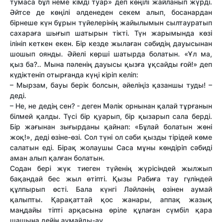
тумаса бұл неме кімді туар» деп көңілі жайланып жүрді.
Әйтсе де көңілі әлденеден секем алып, босанардан
бірнеше күн бұрын түйелерінің жайылымын сылтауратып
сахараға шығып шатырын тікті. Түн жарымында көзі
ілініп кеткен екен. Бір кезде жылаған сәбидің дауысынан
шошып оянды. Әйелі көрші шатырда болатын. «Ұл ма,
қыз ба?.. Мына пәленің дауысы қызға ұқсайды ғой!» деп
күдіктеніп отырғанда күңі кіріп келіп:
– Мырзам, бауы берік болсын, әйеліңіз қазаншы туды! –
деді.
– Не, не дедің сен? - деген Мәлік орнынан қалай тұрғанын
білмей қалды. Түсі бір қуарып, бір қызарып сала берді.
Бір жағынан зығырданы қайнап: «Бұлай болатын жөні
жоқ!», деді өзіне-өзі. Сол түні ол сәби қызды тірідей көме
салатын еді. Бірақ жолаушы Саса мұны көндіріп сәбиді
аман алып қалған болатын.
Содан бері жүк тиеген түйенің жүрісіндей жылжып
бақандай бес жыл өтіпті. Қызы Рабиға тау гүліндей
құлпырып өсті. Бала күнгі Ләйләнің өзінен аумай
қалыпты. Қарақаттай қос жанары, аппақ жазық
маңдайы тіпті арқасына өріле құлаған сүмбіл қара
шашына дейін аумайды-ау.