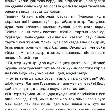
жанып, көзіне қан тола берді. Таң сібірлеп атып ол далаға
шыққанда санасында әлі сол мың-сан масадай табалаған
ойлар ызыңдап тұрды да қойды.
Тіршілік біткен қыбырлай бастапты. Түйекеш құлы
қораның есігін ашып түйелерді айдап жатыр. Тек үлкен
бура ғана күйсеген қалпын бұзбай шөгіп жата берді.
Түйекеш оның түлей бастаған жүнінен тартып көріп еді
тұрмады. Қолындағы қамшысын көтеріп сауырынан
тартып кеп жіберді. Үлкен бура сол кезде ғана бақырып,
бұрқылдап орнынан тұра бастады. Онсыз да түні бойы
ұйқы кірмеген көздері қызарып, ызаланып кімнен өшін
аларын білмей тұрған ол:
– Ей, жер жұтқыр қара құл! Әкеңнен қалған өшің бардай
бураны неге ұрасың? Сатсам сенің құның сол түйе құрлы
да болмайды нақұрыс неме! – деп, айқай салды.
– Бүгін тағы да қара басып ұйықтап қалғанбысың? Өй,
шірік неме. Лат пен Ғұззаның аттарымен ант етейін! Енді,
қайталасаң аяқ-қолыңды шауып итке тастаймын...
«Ел-жұрт тұрмақ мына қара құл да мені менсінбейтін боп
алған секілді. Тіпті, мына қара жер қақ айырылса кіруге
мен емес сен лайықсың, деп мені ішінен осы құл да
қарғап тұрғандай... Күннен күнге жұрт көзіне түсуден