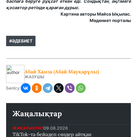
баспаға беруге рұқсат еткен еді. Сондықтан, әңгімеге
қосавтор ретінде қараған дұрыс.
Картина авторы Майса Ықылас.
Мәдениет порталы
#ӘДЕБИЕТ
​​Абай Хамза (Абай Мауқарұлы)
ЖАЗУШЫ
Бөлісу:
Жаңалықтар
09.08.2026
ЖАҢАЛЫҚТАР
TikTok-та бейәдеп сөздер айтқан