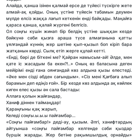
Алайда, қанша ізінен қалмай ерсе де түйесі түскірге жете
алмай-ақ қойды. Оның үстіне түйесін табамын деумен
мүлде елсіз жаққа лағып кеткенін енді байқады. Маңайға
қараса қанша, қалай жүргені белгісіз.
Ол соңғы күшін жинап бір белдің үстіне шыққан кезде
бәйкүнә сәби қызға араша түсе алмағанына қатты
ұялғандай күннің жер шетіне қып-қызыл боп кіріп бара
жатқанын көрді. Сылқ етіп жерге құлай кетті.
«Енді, бәрі де біткені ме? Қайран намысым-ай! Әлде, мен
қате іс жасадым ба екен?!..» Оның өз баласына деген
мейірімі енді ғана оянғандай көз алдына қызы елестеді.
«Әке мен сізді әбден сағындым». «Сіз мені Қағбаға алып
барамын деп едіңіз ғой». Бір кезде көз алдында ақ көйлек
киген елес қызы ән сала бастады:
Аллаға қолын жайғандар,
Ханиф діннен таймаңдар!
Қараңғыны қақ жарып,
Келеді соңғы.ы.ы.ы пайғамбар...
«Соңғы пайғамбар!» деді-ау, қызым. Әлгі, ханифтардың
айтуынша «соңғы пайғамбар келгенде сәби қыздар
бүршік жарады. Жер бетіне рақымшылдық орнайды»