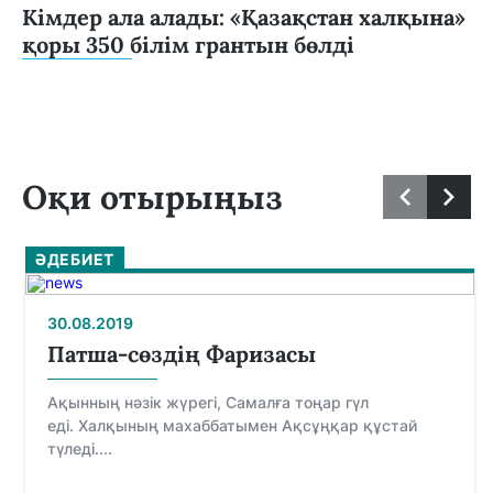
Кімдер ала алады: «Қазақстан халқына»
қоры 350 білім грантын бөлді
Оқи отырыңыз
ӘДЕБИЕТ
30.08.2019
Патша-сөздің Фаризасы
Ақынның нәзік жүрегі, Самалға тоңар гүл
еді. Халқының махаббатымен Ақсұңқар құстай
түледі....