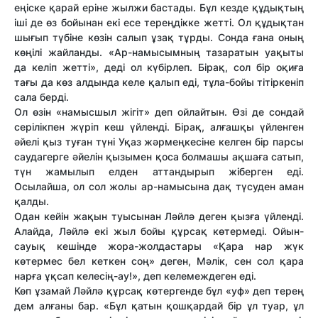
еңіске қарай еріне жылжи бастады. Бұл кезде құдықтың
іші де өз бойынан екі есе тереңдікке жетті. Ол құдықтан
шығып түбіне көзін салып ұзақ тұрды. Сонда ғана оның
көңілі жайланды. «Ар-намысымның тазаратын уақыты
да келіп жетті», деді ол күбірлеп. Бірақ, сол бір оқиға
тағы да көз алдында келе қалып еді, тұла-бойы тітіркеніп
сала берді.
Ол өзін «намысшыл жігіт» деп ойлайтын. Өзі де сондай
серілікпен жүріп кеш үйленді. Бірақ, алғашқы үйленген
әйелі қыз туған түні Уқаз жәрмеңкесіне келген бір парсы
саудагерге әйелін қызымен қоса болмашы ақшаға сатып,
түн жамылып елден аттандырып жіберген еді.
Осылайша, ол сол жолы ар-намысына дақ түсуден аман
қалды.
Одан кейін жақын туысынан Ләйлә деген қызға үйленді.
Алайда, Ләйлә екі жыл бойы құрсақ көтермеді. Ойын-
сауық кешінде жора-жолдастары «Қара нар жүк
көтермес бел кеткен соң» деген, Мәлік, сен сол қара
нарға ұқсап келесің-ау!», деп келемеждеген еді.
Көп ұзамай Ләйлә құрсақ көтергенде бұл «уф» деп терең
дем алғаны бар. «Бұл қатын қошқардай бір ұл туар, ұл