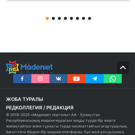
ЖОБА ТУРАЛЫ
РЕДКОЛЛЕГИЯ
/
РЕДАКЦИЯ
© 2018-2025 «Мәдениет порталы» АА - Қазақстан
Республикасының мәдени мұрасын заңды түрде бір жерге
жинақтайтын және тұрақты түрде насихаттайтын ағартушылық
бағыттағы бірден-бір мәдени платформа. Бұл желі ресурсының