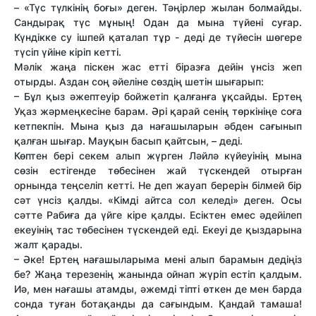
– «Түс түлкінің боғы» деген. Тәңірлер жылан болмайды.
Сандырақ түс мұның! Одан да мына түйені суғар.
Күндікке су ішпей қаталап тұр - деді де түйесін шөгере
түсіп үйіне кіріп кетті.
Мәлік жаңа піскен жас етті біразға дейін үнсіз жеп
отырды. Аздан соң әйеліне сөздің шетін шығарып:
– Бұл қыз әжептеуір бойжетіп қалғанға ұқсайды. Ертең
Уқаз жәрмеңкесіне барам. Әрі қарай сенің төркініңе соға
кетпекпін. Мына қыз да нағашыларын әбден сағынып
қалған шығар. Мауқын басып қайтсын, – деді.
Көптен бері секем алып жүрген Ләйлә күйеуінің мына
сөзін естігенде төбесінен жай түскендей отырған
орнында теңселіп кетті. Не деп жауап берерін білмей бір
сәт үнсіз қалды. «Кімді айтса сол келеді» деген. Осы
сәтте Рабиға да үйге кіре қалды. Есіктен емес әдейілеп
екеуінің тас төбесінен түскендей еді. Екеуі де қыздарына
жалт қарады.
– Әке! Ертең нағашыларыма мені алып барамын дедіңіз
бе? Жаңа терезенің жанында ойнап жүріп естіп қалдым.
Иә, мен нағашы атамды, әжемді тіпті өткен де мен барда
сонда туған ботақанды да сағындым. Қандай тамаша!