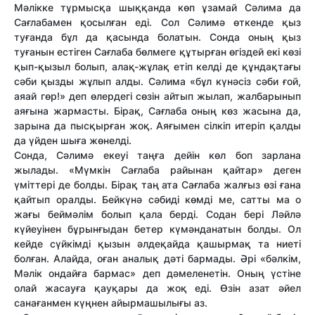
Мәлікке тұрмысқа шыққанда көп ұзамай Сәлима да
Сағлабамен қосылған еді. Сол Сәлимә өткенде қыз
туғанда бұл да қасында болатын. Сонда оның қыз
туғанын естіген Сағлаба бөлмеге құтырған өгіздей екі көзі
қып-қызыл болып, алақ-жұлақ етіп келді де құндақтағы
сәби қызды жұлып алды. Сәлима «бұл күнәсіз сәби ғой,
аяай гөр!» деп өлердегі сөзін айтып жылап, жалбарынып
аяғына жармасты. Бірақ, Сағлаба оның көз жасына да,
зарына да пысқырған жоқ. Аяғымен сілкіп итеріп қалды
да үйден шыға жөнелді.
Сонда, Сәлимә екеуі таңға дейін көл боп зарлана
жылады. «Мүмкін Сағлаба райынан қайтар» деген
үміттері де болды. Бірақ таң ата Сағлаба жалғыз өзі ғана
қайтып оралды. Бейкүнә сәбиді көмді ме, сатты ма о
жағы беймәлім болып қала берді. Содан бері Ләйлә
күйеуінен бұрынғыдан бетер күмәнданатын болды. Ол
кейде сүйкімді қызын әлдеқайда қашырмақ та ниеті
болған. Алайда, оған аналық дәті бармады. Әрі «бәлкім,
Мәлік ондайға бармас» деп дәмеленетін. Оның үстіне
олай жасауға қауқары да жоқ еді. Өзін азат әйел
санағанмен күңнен айырмашылығы аз.