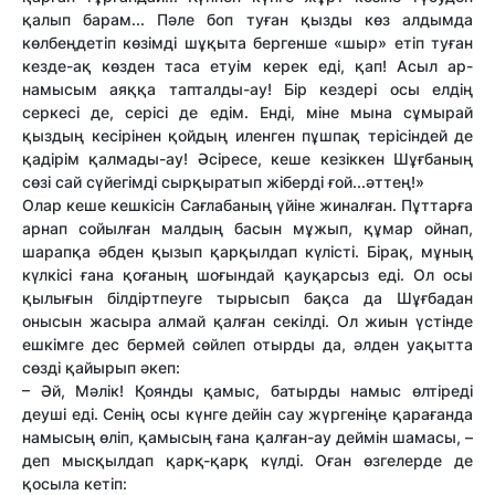
қалып барам... Пәле боп туған қызды көз алдымда
көлбеңдетіп көзімді шұқыта бергенше «шыр» етіп туған
кезде-ақ көзден таса етуім керек еді, қап! Асыл ар-
намысым аяққа тапталды-ау! Бір кездері осы елдің
серкесі де, серісі де едім. Енді, міне мына сұмырай
қыздың кесірінен қойдың иленген пұшпақ терісіндей де
қадірім қалмады-ау! Әсіресе, кеше кезіккен Шұғбаның
сөзі сай сүйегімді сырқыратып жіберді ғой...әттең!»
Олар кеше кешкісін Сағлабаның үйіне жиналған. Пұттарға
арнап сойылған малдың басын мұжып, құмар ойнап,
шарапқа әбден қызып қарқылдап күлісті. Бірақ, мұның
күлкісі ғана қоғаның шоғындай қауқарсыз еді. Ол осы
қылығын білдіртпеуге тырысып бақса да Шұғбадан
онысын жасыра алмай қалған секілді. Ол жиын үстінде
ешкімге дес бермей сөйлеп отырды да, әлден уақытта
сөзді қайырып әкеп:
– Әй, Мәлік! Қоянды қамыс, батырды намыс өлтіреді
деуші еді. Сенің осы күнге дейін сау жүргеніңе қарағанда
намысың өліп, қамысың ғана қалған-ау деймін шамасы, –
деп мысқылдап қарқ-қарқ күлді. Оған өзгелерде де
қосыла кетіп: