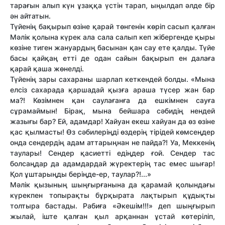
тарағын алып күн ұзаққа үстін тарап, ыңылдап әлде бір
ән айтатын.
Түйенің бақырып өзіне қарай төнгенін көріп сасып қалған
Мәлік қолына күрек ала сала салып кеп жібергенде қыры
көзіне тиген жануардың басынан қан сау ете қалды. Түйе
басы қайқаң етті де одан сайын бақырып ен далаға
қарай қаша жөнелді.
Түйенің зары сахараны шарлап кеткендей болды. «Мына
елсіз сахарада қаршадай қызға араша түсер жан бар
ма?! Көзімнен қан саулағанға да ешкімнен сауға
сұрамаймын! Бірақ, мына бейшара сәбидің нендей
жазығы бар? Ей, адамдар! Хайуан екеш хайуан да өз өзіне
қас қылмасты! Өз сәбилеріңді өздерің тірідей көмсеңдер
онда сендердің адам аттарыңнан не пайда?! Уа, Меккенің
таулары! Сендер қасиетті едіңдер ғой. Сендер тас
болсаңдар да адамдардай жүректерің тас емес шығар!
Қол ұштарыңды беріңде-ер, таулар?!...»
Мәлік қызының шыңғырғанына да қарамай қолындағы
күрекпен топырақты бұрқырата лақтырып құдықты
толтыра бастады. Рабиға «Әкешім!!!» деп шыңғырып
жылай, іште қалған қыл арқаннан ұстай көтеріліп,