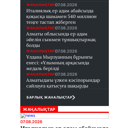
07.08.2026
ЖАҢАЛЫҚТАР
Италиялық ер адам абайсызда
қоқысқа шамамен 540 миллион
теңге тастап жіберген
07.08.2026
ЖАҢАЛЫҚТАР
Алматы облысында ер адам
әйелін сыммен тұншықтырмақ
болды
07.08.2026
ЖАҢАЛЫҚТАР
Ұлдана Мырзуанның бұрынғы
енесі: «Ұлымның арқасында
медаль берілді
07.08.2026
ЖАҢАЛЫҚТАР
Алматыдағы үлкен кәсіпорындар
сайлауға қатысуға шақырды
БАРЛЫҚ ЖАНАЛЫҚТАР
ЖАҢАЛЫҚТАР
07.08.2026