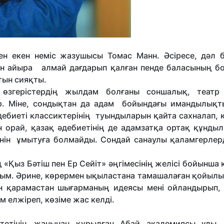
н екен неміс жазушысы Томас Манн. Әсіресе, дәл бү
н айыра алмай дағдарып қалған пенде баласының б
атын сияқты.
згерістердің жылдам болғаны соншалық, театр 
р. Міне, сондықтан да адам бойындағы имандылықты
дебиеті классиктерінің туындыларын қайта сахналап, 
 орай, қазақ әдебиетінің де адамзатқа ортақ құнды
н
ін
ұмытуға болмайды. Сондай санаулы қаламгерлерді
Қыз Бәтіш пен Ер Сейіт» әңгімесінің желісі бойынша 
дым. Әрине, көрермен ықыластана тамашалаған қойылы
ған қарамастан шығарманың идеясы мені ойландырып,
м елжіреп, көзіме жас келді.
итетінің жанынан құрылған Абай академиясы ұлы