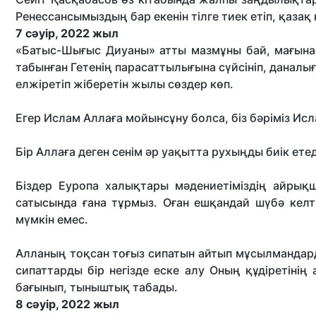
Ренессансымыздың бар екенін тілге тиек етіп, қаз
7 сәуір, 2022 жыл
«Батыс-Шығыс Диуаны» атты мазмұны бай, мағына
табынған Гетенің парасаттылығына сүйсініп, даналығ
елжіретіп жіберетін жылы сөздер көп.
Егер Ислам Аллаға мойынсұну болса, біз бәріміз Исл
Бір Аллаға деген сенім әр уақытта рухыңды биік ете
Біздер Еуропа халықтары мәдениетіміздің айрық
сатысында ғана тұрмыз. Оған ешқандай шүбә келт
мүмкін емес.
Алланың тоқсан тоғыз сипатын айтып мұсылмандарды
сипаттарды бір негізде еске алу Оның құдіретінің 
бағынып, тыныштық табады.
8 сәуір, 2022 жыл