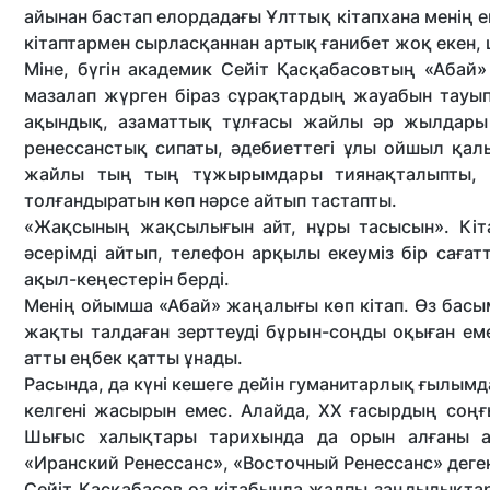
айынан бастап елордадағы Ұлттық кітапхана менің 
кітаптармен сырласқаннан артық ғанибет жоқ екен,
Міне, бүгін академик Сейіт Қасқабасовтың «Аба
мазалап жүрген біраз сұрақтардың жауабын тауып
ақындық, азаматтық тұлғасы жайлы әр жылдары
ренессанстық сипаты, әдебиеттегі ұлы ойшыл қа
жайлы тың тың тұжырымдары тиянақталыпты, к
толғандыратын көп нәрсе айтып тастапты.
«Жақсының жақсылығын айт, нұры тасысын». Кіта
әсерімді айтып, телефон арқылы екеуміз бір саға
ақыл-кеңестерін берді.
Менің ойымша «Абай» жаңалығы көп кітап. Өз басы
жақты талдаған зерттеуді бұрын-соңды оқыған ем
атты еңбек қатты ұнады.
Расында, да күні кешеге дейін гуманитарлық ғылымд
келгені жасырын емес. Алайда, ХХ ғасырдың соңғы
Шығыс халықтары тарихында да орын алғаны ай
«Иранский Ренессанс», «Восточный Ренессанс» деге
Сейіт Қасқабасов өз кітабында жалпы заңдылықтарда