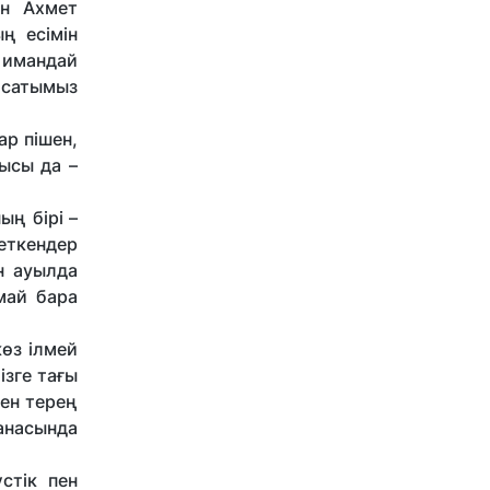
ін Ахмет
ң есімін
 имандай
расатымыз
р пішен,
ысы да –
ың бірі –
жеткендер
н ауылда
май бара
көз ілмей
зге тағы
ен терең
анасында
стік пен