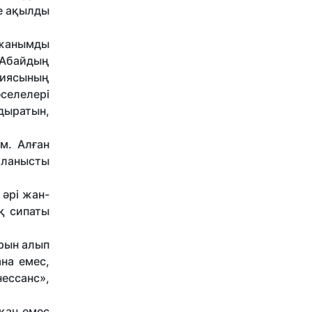
де ақылды
 жанымды
 Абайдың
зиясының
селелері
дыратын,
м. Алған
йланысты
әрі жан-
қ сипаты
орын алып
на емес,
ессанс»,
ақан емес