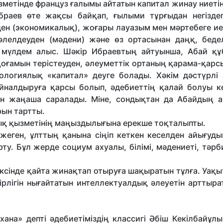
зметінде француз ғалымы айтатын капитал жинау ниетін
браев өте жақсы байқап, ғылыми тұрғыдан негіздеп
н (экономикалық), жоғары лауазым мен мәртебеге ие
дәлелдеуден (мәдени) және өз ортасынан даңқ, беде
н мүлдем алыс. Шәкір Ибраевтың айтуынша, Абай қ
қоғамын терістеуден, әлеуметтік ортаның қарама-қарс
ологиялық «капитал» деуге болады. Хәкім дәстүрлі
йналдыруға қарсы болып, әдебиеттің қалай болуы кер
нін жаңаша саралады. Міне, сондықтан да Абайдың 
рын тартты.
лық қызметінің маңыздылығына ерекше тоқталыпты.
жеген, ұлттың қанына сіңіп кеткен кеселден айығуд
у. Бұл жерде социум ахуалы, білімі, мәдениеті, тәрбие
ксінде қайта жинақтап отыруға шақыратын тұлға. Уақы
рлігін нығайтатын интеллектуалдық әлеуетін арттыра
хана» депті әдебиетіміздің классигі Әбіш Кекілбайұл