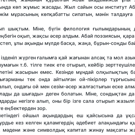
ында көп жұмыс жасады. Жыл сайын осы институт Аб
кім мұрасының көпқабатты сипатын, мәнін талдауға 
ып шықтым. Міне, бүгін филология ғылымдарының 
ңбегін оқып, жақсы әсер алдым. Абай поэзиясын, қара
рістеп, ұлы ақынды мүлде басқа, жаңа, бұрын-соңды б
ізденіп жүрген ғалымға қай жағынан алсақ та мол аз
 шумағын т.б. тілге тиек ете отырып, кейбір зерттеушіл
летіні жасырын емес. Кезінде мұндай олқылықтың ба
ғарманы тек онда айтылған ой-пікірлер тұрғысын
лып, ондағы ой мен сезім-әсер жалғастығын еске алм
лады да шығады» деген болатын. Міне, сондықтан да 
дарды негізге алып, оны бір ізге сала отырып жазыл
ге еңбектерден зор.
етіндегі ойшыл ақындардың еш қайсысына да ұқс
рдье кез келген қаламгердің әдебиет алаңындағы қы
ік, мәдени және символдық капитал жинау мақсаты ж