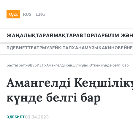
QAZ
RUS
ENG
ЖАҢАЛЫҚТАР
АЙМАҚТАР
АВТОРЛАР
БІЛІМ ЖӘ
ӘДЕБИЕТ
ТЕАТР
МУЗЕЙ
КІТАПХАНА
МУЗЫКА
КИНО
БЕЙНЕ
Басты бет
>
ӘДЕБИЕТ
>
Амангелді Кеңшілікұлы. Өткен күнде белгі бар
Амангелді Кеңшілік
күнде белгі бар
03.04.2023
ӘДЕБИЕТ