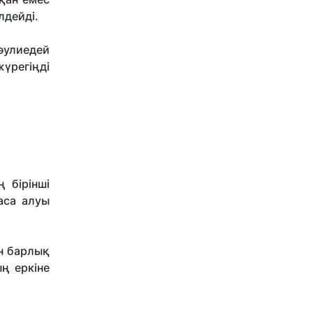
лдейді.
әулиедей
жүрегіңді
 бірінші
аса алуы
ән барлық
ың еркіне