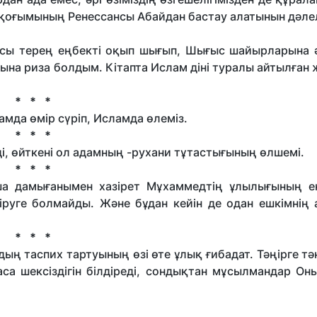
ақ қоғымының Ренессансы Абайдан бастау алатынын дәле
сы терең еңбекті оқып шығып, Шығыс шайырларына 
ына риза болдым. Кітапта Ислам діні туралы айтылған 
* * *
амда өмір сүріп, Исламда өлеміз.
* * *
ді, өйткені ол адамның -рухани тұтастығының өлшемі.
* * *
ша дамығанымен хазірет Мұхаммедтің ұлылығының ең
іруге болмайды. Және бұдан кейін де одан ешкімнің 
* * *
ң таспих тартуының өзі өте ұлық ғибадат. Тәңірге т
аса шексіздігін білдіреді, сондықтан мұсылмандар Он