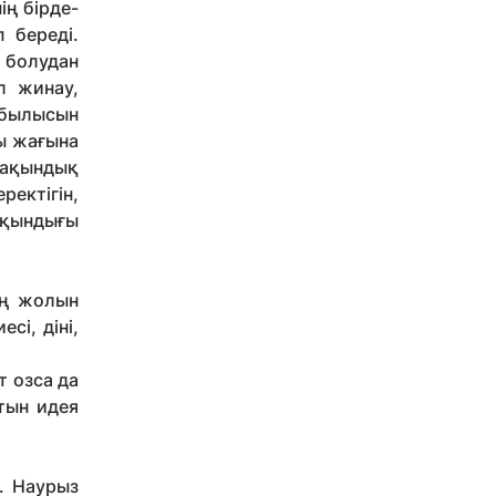
ің бірде-
 береді.
 болудан
л жинау,
ұбылысын
ы жағына
 ақындық
ектігін,
ақындығы
ың жолын
сі, діні,
т озса да
тын идея
ы. Наурыз