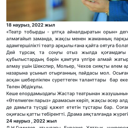
18 наурыз, 2022 жыл
«Театр тобырды - ұлтқа айналдыратын орын» деге
алмағайып заманда, жақсы менен жаманның парқы
адамгершілікті театр арқылы ғана қайта оятуға бол
Дей тұрсақ та соңғы отыз жылда қоғамдағы ө
құбылыстардың бәрін қамтуға үлгіре алмай жаты
алмау үшін Шекспир, Мольер, Чехов сияқты әлем ә
назарына ұсынып отырғанның пайдасы мол. Осыған
асқан шеберлікпен суреттеген таланттары бар еке
Төлен Әбдікұлы.
Кеше елордамыздағы Жастар театрынан жазушының «
«Өтелмеген парыз» драмасын көріп, жақсы әсер ал
де дамыта түсуді қажет ететін тұстары бар. Со
оқиғасы қатты тебірентті. Драма аяқталғанда жүрегі
24 наурыз , 2022 жыл
Л.Н.Гумилев атындағы Еуразия Ұлттық универс