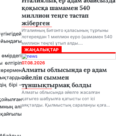
Италиялық ер адам абайсызда
қоқысқа шамамен 540
миллион теңге тастап
жіберген
Италияның Битонто қаласының тұрғыны
гінгідей
лотереядан 1 миллион еуро (шамамен 540
ойындағы
миллион теңге) ұтып алды....
ЖАҢАЛЫҚТАР
өмірдегі
 өлтіріп
07.08.2026
Алматы облысында ер адам
көрермен
әйелін сыммен
лықтарды
тұншықтырмақ болды
ң бірі –
Алматы облысында әйелге жасалған
қатыгез шабуылға қатысты сот ісі
қойылған
аяқталды. Қылмыстың саралануы қоға...
мның әлі
 қайғылы
 Абайдың