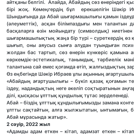
айтқаны белгілі. Алайда, Абайдың сөз өнеріндегі қы
бірі жоқ. Кемеңгердің бұл ерекшелігін Шәкір И
Шындығында да Абай шығармашылығы қамын іздеуде
(әлеуметтік), асқан білімпаздығы мен талантын 
басқаларға өзін мойындату (символдық) ниетіне
шығармашылықтың жаңа бір түрі – суреткердің өз 
шығып, оны аяусыз сынға алудан туындыған псих
жолдан бас тартып, сөз өнерін күнкөріс қамына а
көркемдік-эстетикалық, танымдық, тәрбиелік мә
талантына сай емес қоғамда өтіп, жалғыздықтың за
Өз еңбегінде Шәкір Ибраев ұлы ақынның ағартушы
«Абайдың ағартушылығы – бүкіл қазақ қоғамын те
іздеу, надандықтың неге әкеліп соқтыратынын аңғарт
ділі, қысқасы ұлттық құндылық тұтас зерделенеді.
Абай – біздің ұлттық құндылығымызды замана конте
ұлтты сақтайтын, алға жылжытатын, ынтымағын, бі
Абай мұрасында жатыр».
2 сәуір, 2022 жыл
«Адамды адам еткен – кітап, адамзат еткен – кітап