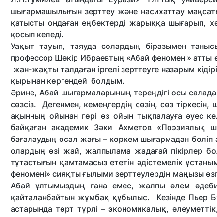
шығармашылығын зерттеу және насихаттау мақсат
қатысты ондаған еңбектерді жарыққа шығарып, хә
қосып келеді.
Уақыт тауып, таяуда солардың біразымен таныс
профессор Шәкір Ибраевтың «Абай феномені» атты е
жан-жақты талдаған іргелі зерттеуге назарым кіді
қырынан көргендей болдым.
Әрине, Абай шығармаларының тереңдігі осы салада 
сөзсіз. Дегенмен, кемеңгердің сөзін, сөз тіркесін,
ақынның ойынан гөрі өз ойын тықпалауға әуес ке
байқаған академик Зәки Ахметов «Поэзиялық шы
бағалаудың осал жағы – көркем шығармадан бөліп а
олардың өзі жай, жалпылама жадағай пікірлер бо
тұтастығын қамтамасыз ететін әдістемелік ұстаным
феномені» сияқты ғылыми зерттеулердің маңызы өз
Абай ұлтымыздың ғана емес, жалпы әлем әдеби
қайталанбайтын жұмбақ құбылыс. Кезінде Пьер Бу
астарында төрт түрлі – экономикалық, әлеуметт