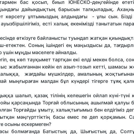
аттармен бас қосып, биыл ЮНЕСКО-деңгейінде өтет
ындағы дайындықтың барысын талқыладық. Ахаңны
 көрсету ұлтымыздың алдындағы - ұлы сын. Бізді
ауызбіршілігіміз, есті халық екенімізді танытатын па
есінде өткізуге байланысты туындап жатқан қиындықта
аш-етектен. Соның ішіндегі ең маңыздысы да, тағдырл
ар үшін мұңды мәселеге айналды.
гіп, ең көп тауқымет тартқан екі елді мекен болса, сон
блыс жабылғаннан кейін ел азып-тозып кетті, шамасы 
рқалыққа, жағдайы мүшкілдер, амалының жоқтығына
ай мыңғыраған малдан бұл күндері тігерге тұяқ қал
ққа шалып, қазақ тілінің келешегін ойлап күні-түні 
 тойы қарсаңында Торғай облысының ашылмай қалуы бі
лған Торғайды ұмыту, халықтығымыз бен елдігіміз дег
тқан мәңгүрттіктің басы емес пе деп қорқамын. С
еге осыны ескермеген?
асы болмағанда Батыстың да, Шығыстың да, Солтү