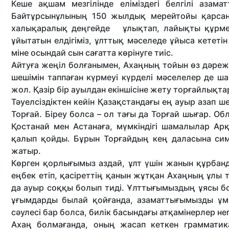
Кеше ақшам мезгілінде еліміздегі белгілі азам
Байтұрсынұлының 150 жылдық мерейтойы қарсаң
халықаралық деңгейде ұлықтап, лайықты құрмет
ұйытатын елдігіміз, ұлттық мәселеде ұйыса кететін 
міне осындай сын сағатта көрінуге тиіс.
Айтуға жеңіл болғанымен, Ахаңның тойын өз дәреж
шешімін таппаған күрмеуі күрделі мәселелер де ш
жол. Қазір бір ауылдан екіншісіне жету торғайлықт
Тәуелсіздіктен кейін Қазақстандағы ең ауыр азап ше
Торғай. Біреу болса – ол тағы да Торғай шығар. О
Қостанай мен Астанаға, мүмкіндігі шамалылар А
қалып қойды. Бұрын Торғайдың кең даласына сим
жатыр.
Көрген қорлығымыз аздай, ұлт үшін жанын құрбанды
еңбек етіп, қасіреттің қанын жұтқан Ахаңның ұлы
да ауыр соққы болып тиді. Ұлттығымыздың ұясы бо
ұғымдарды былай қойғанда, азаматтығымызды ұмы
сәулесі бар болса, билік басындағы атқамінерлер н
Ахаң болмағанда, оның жасап кеткен грамматик