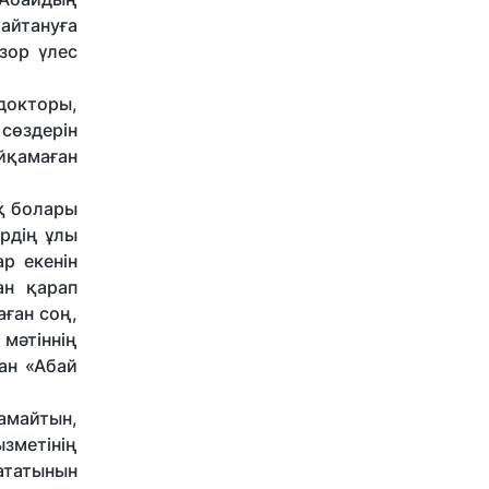
айтануға
зор үлес
докторы,
 сөздерін
айқамаған
ық болары
ердің ұлы
р екенін
ан қарап
аған соң,
мәтіннің
ған «Абай
амайтын,
зметінің
ататынын