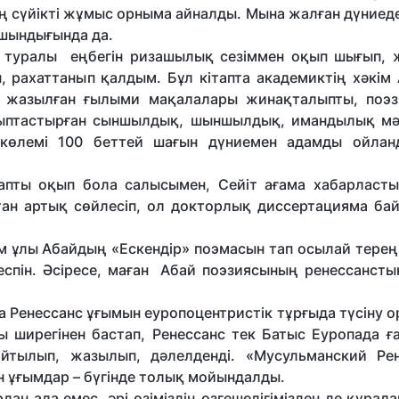
ең сүйікті жұмыс орныма айналды. Мына жалған дүние
 шындығында да.
й» туралы еңбегін ризашылық сезіммен оқып шығып,
, рахаттанып қалдым. Бұл кітапта академиктің хәкім
 жазылған ғылыми мақалалары жинақталыпты, поэ
лыптастырған сыншылдық, шыншылдық, имандылық мә
өлемі 100 беттей шағын дүниемен адамды ойлан
пты оқып бола салысымен, Сейіт ағама хабарласты
ттан артық сөйлесіп, ол докторлық диссертацияма ба
м ұлы Абайдың «Ескендір» поэмасын тап осылай терең 
еспін. Әсіресе, маған Абай поэзиясының ренессансты
а Ренессанс ұғымын еуропоцентристік тұрғыда түсіну 
 ширегінен бастап, Ренессанс тек Батыс Еуропада ға
тылып, жазылып, дәлелденді. «Мусульманский Рен
н ұғымдар – бүгінде толық мойындалды.
н ада емес, әрі өзіміздің өзгешелігімізден де құрал