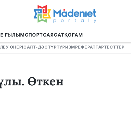
НЕ ҒЫЛЫМ
СПОРТ
САЯСАТ
ҚОҒАМ
ЛЕУ ӨНЕРІ
САЛТ-ДӘСТҮР
ТУРИЗМ
РЕФЕРАТТАР
ТЕСТТЕР
ұлы. Өткен