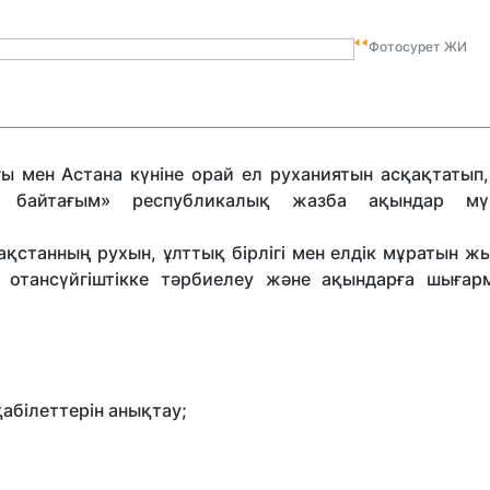
Фотосурет ЖИ
ғы мен Астана күніне орай ел руханиятын асқақтатып,
к байтағым» республикалық жазба ақындар мү
зақстанның рухын, ұлттық бірлігі мен елдік мұратын 
 отансүйгіштікке тәрбиелеу және ақындарға шыға
білеттерін анықтау;