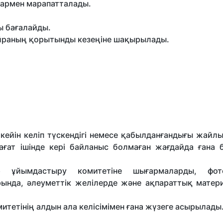
армен марапатталады.
ы бағалайды.
әйраның қорытынды кезеңіне шақырылады.
кейін келіп түскендігі немесе қабылданғандығы жайл
сағат ішінде кері байланыс болмаған жағдайда ғана 
р ұйымдастыру комитетіне шығармаларды, фо
ында, әлеуметтік желілерде және ақпараттық матер
итетінің алдын ала келісімімен ғана жүзеге асырылады