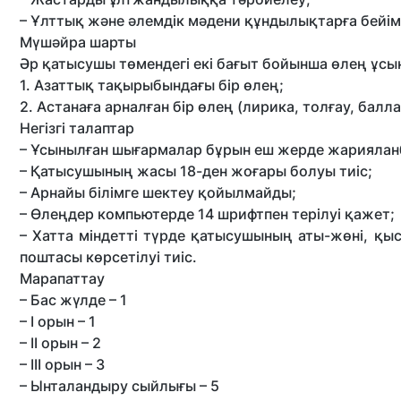
– Ұлттық және әлемдік мәдени құндылықтарға бейім
Мүшәйра шарты
Әр қатысушы төмендегі екі бағыт бойынша өлең ұсын
1. Азаттық тақырыбындағы бір өлең;
2. Астанаға арналған бір өлең (лирика, толғау, балла
Негізгі талаптар
– Ұсынылған шығармалар бұрын еш жерде жарияланб
– Қатысушының жасы 18-ден жоғары болуы тиіс;
– Арнайы білімге шектеу қойылмайды;
– Өлеңдер компьютерде 14 шрифтпен терілуі қажет;
– Хатта міндетті түрде қатысушының аты-жөні, қ
поштасы көрсетілуі тиіс.
Марапаттау
– Бас жүлде – 1
– I орын – 1
– II орын – 2
– III орын – 3
– Ынталандыру сыйлығы – 5