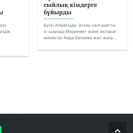
сыйлық кімдерге
ы
бұйырды
оз»
Бүгін Алматыда өткен салтанатты
үздік
іс-шарада Мәдениет және ақпарат
министрі Аида Балаева жас жазу...