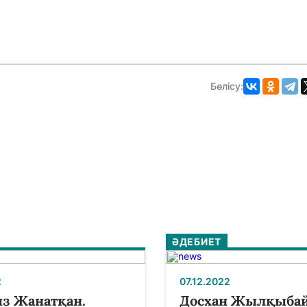
Бөлісу:
ӘДЕБИЕТ
2
07.12.2022
з Жанатқан.
Досхан Жылқыбай