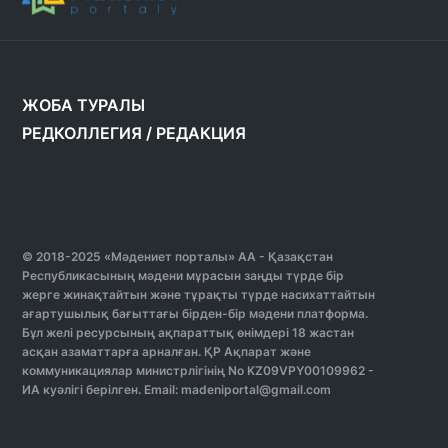
ЖОБА ТУРАЛЫ
РЕДКОЛЛЕГИЯ
/
РЕДАКЦИЯ
© 2018-2025 «Мәдениет порталы» АА - Қазақстан
Республикасының мәдени мұрасын заңды түрде бір
жерге жинақтайтын және тұрақты түрде насихаттайтын
ағартушылық бағыттағы бірден-бір мәдени платформа.
Бұл желі ресурсының ақпараттық өнімдері 18 жастан
асқан азаматтарға арналған. ҚР Ақпарат және
коммуникациялар министрлігінің No KZ09VPY00109962 -
ИА куәлігі берілген. Email: madeniportal@gmail.com