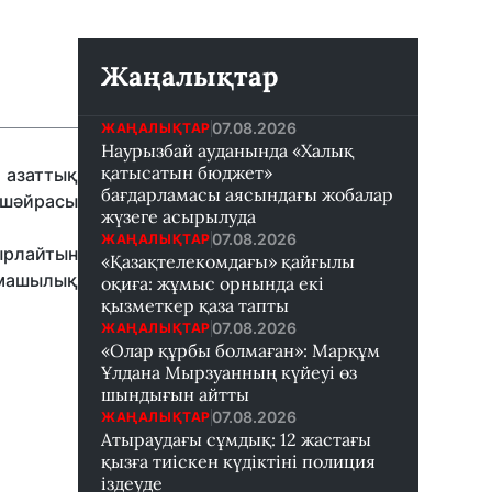
Жаңалықтар
07.08.2026
ЖАҢАЛЫҚТАР
Наурызбай ауданында «Халық
қатысатын бюджет»
 азаттық
бағдарламасы аясындағы жобалар
шәйрасы
жүзеге асырылуда
07.08.2026
ЖАҢАЛЫҚТАР
жырлайтын
«Қазақтелекомдағы» қайғылы
рмашылық
оқиға: жұмыс орнында екі
қызметкер қаза тапты
07.08.2026
ЖАҢАЛЫҚТАР
«Олар құрбы болмаған»: Марқұм
Ұлдана Мырзуанның күйеуі өз
шындығын айтты
07.08.2026
ЖАҢАЛЫҚТАР
Атыраудағы сұмдық: 12 жастағы
қызға тиіскен күдіктіні полиция
іздеуде