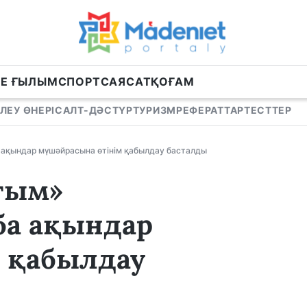
НЕ ҒЫЛЫМ
СПОРТ
САЯСАТ
ҚОҒАМ
ЛЕУ ӨНЕРІ
САЛТ-ДӘСТҮР
ТУРИЗМ
РЕФЕРАТТАР
ТЕСТТЕР
 ақындар мүшәйрасына өтінім қабылдау басталды
ағым»
ба ақындар
 қабылдау