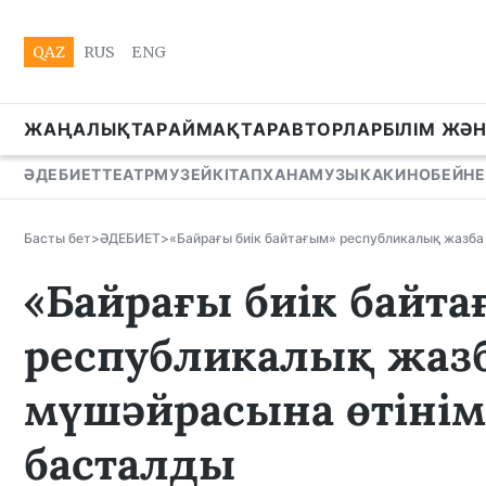
QAZ
RUS
ENG
ЖАҢАЛЫҚТАР
АЙМАҚТАР
АВТОРЛАР
БІЛІМ ЖӘ
ӘДЕБИЕТ
ТЕАТР
МУЗЕЙ
КІТАПХАНА
МУЗЫКА
КИНО
БЕЙНЕ
Басты бет
>
ӘДЕБИЕТ
>
«Байрағы биік байтағым» республикалық жазба
«Байрағы биік байт
республикалық жаз
мүшәйрасына өтінім
басталды