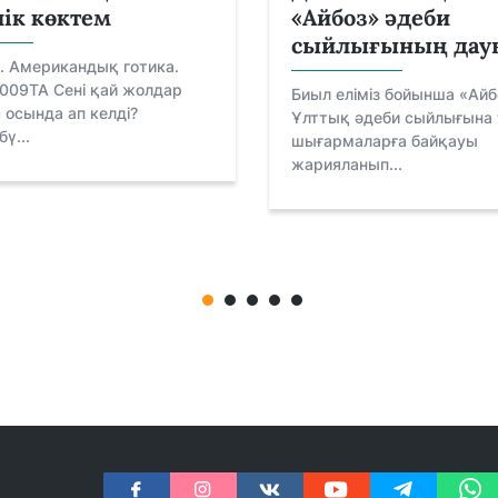
ік көктем
«Айбоз» әдеби
сыйлығының дау
. Американдық готика.
009ТА Сені қай жолдар
Биыл еліміз бойынша «Айб
 осында ап келді?
Ұлттық әдеби сыйлығына 
ү...
шығармаларға байқауы
жарияланып...