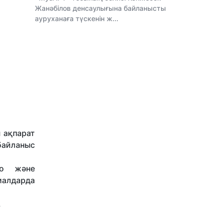
Жанәбілов денсаулығына байланысты
ауруханаға түскенін ж...
ы ақпарат
байланыс
то және
иалдарда
.