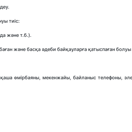
деу.
уы тиіс:
да және т.б.).
аған және басқа әдеби байқауларға қатыспаған болуы
ысқаша өмірбаяны, мекенжайы, байланыс телефоны, эл