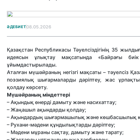
08.05.2026
ӘДЕБИЕТ
Қазақстан Республикасы Тәуелсіздігінің 35 жылды
идеясын ұлықтау мақсатында «Байрағы биі
ұйымдастырылады.
Аталған мүшәйраның негізгі мақсаты – тәуелсіз Қа
поэзиялық шығармаларды дәріптеу, жас ұрпақты
қолдау көрсету.
Мүшәйраның міндеттері
– Ақындық өнерді дамыту және насихаттау;
– Жаңашыл ақындарды қолдау;
– Ақындардың шығармашылық және көшбасшылық қа
– Рухани-мәдени құндылықтарды дәріптеу;
– Мәдени мұраны сақтау, дамыту және тарату;
– Жастарды ұлтжандылыққа тәрбиелеу;