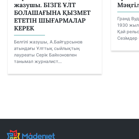
жазушы. БІЗГЕ ҰЛТ
Мәңгіл
БОЛАШАҒЫНА ҚЫЗМЕТ
Гранд Вуд
ЕТЕТІН ШЫҒАРМАЛАР
1930 жыл
КЕРЕК
Қай рельс
Сезімдер б
Белгілі жазушы, А.Байтұрсынов
атындағы Ұлттық сыйлықтың
лауреаты Серік Байхоновпен
танымал журналист...