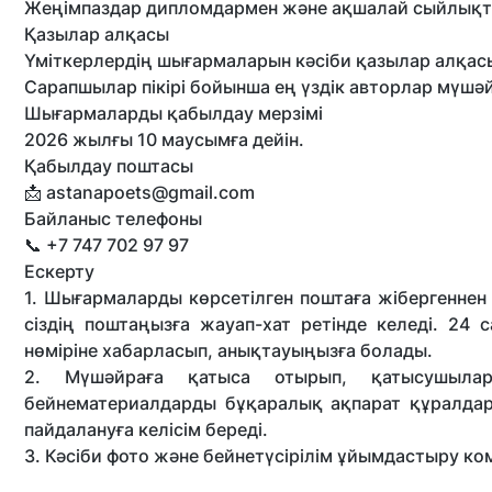
Жеңімпаздар дипломдармен және ақшалай сыйлықт
Қазылар алқасы
Үміткерлердің шығармаларын кәсіби қазылар алқас
Сарапшылар пікірі бойынша ең үздік авторлар мүш
Шығармаларды қабылдау мерзімі
2026 жылғы 10 маусымға дейін.
Қабылдау поштасы
📩 astanapoets@gmail.com
Байланыс телефоны
📞 +7 747 702 97 97
Ескерту
1. Шығармаларды көрсетілген поштаға жібергеннен 
сіздің поштаңызға жауап-хат ретінде келеді. 24 
нөміріне хабарласып, анықтауыңызға болады.
2. Мүшәйраға қатыса отырып, қатысушыла
бейнематериалдарды бұқаралық ақпарат құралдар
пайдалануға келісім береді.
3. Кәсіби фото және бейнетүсірілім ұйымдастыру ком