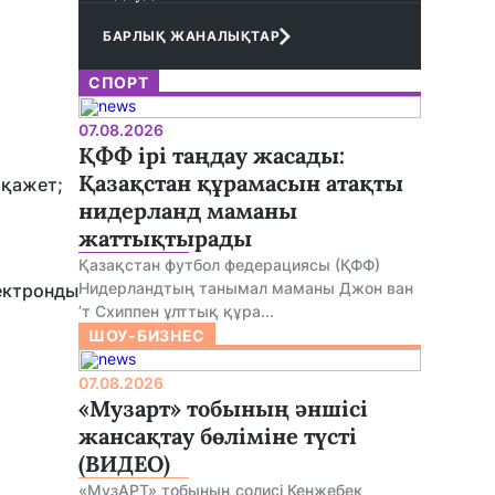
БАРЛЫҚ ЖАНАЛЫҚТАР
СПОРТ
07.08.2026
ҚФФ ірі таңдау жасады:
Қазақстан құрамасын атақты
 қажет;
нидерланд маманы
жаттықтырады
Қазақстан футбол федерациясы (ҚФФ)
Нидерландтың танымал маманы Джон ван
ектронды
’т Схиппен ұлттық құра...
ШОУ-БИЗНЕС
07.08.2026
«Музарт» тобының әншісі
жансақтау бөліміне түсті
(ВИДЕО)
«МузАРТ» тобының солисі Кенжебек