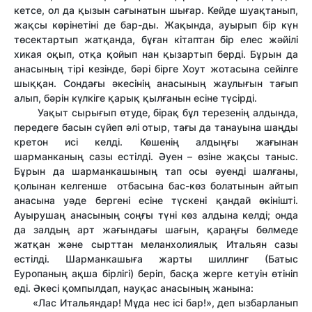
кетсе, ол да қызын сағынатын шығар. Кейде шуақтанып,
жақсы көрінетіні де бар-ды. Жақында, ауырып бір күн
төсектартып жатқанда, бұған кітаптан бір елес жәйілі
хикая оқып, отқа қойып нан қызартып берді. Бұрын да
анасының тірі кезінде, бәрі бірге Хоут жотасына сейілге
шыққан. Сондағы әкесінің анасының жаулығын тағып
алып, бәрін күлкіге қарық қылғанын есіне түсірді.
Уақыт сырығып өтуде, бірақ бұл терезенің алдында,
передеге басын сүйеп әлі отыр, тағы да танауына шаңды
кретон исі келді. Көшенің алдыңғы жағынан
шарманканың сазы естілді. Әуен – өзіне жақсы таныс.
Бұрын да шарманкашының тап осы әуенді шалғаны,
қолынан келгенше отбасына бас-көз болатынын айтып
анасына уәде бергені есіне түскені қандай өкінішті.
Ауырушаң анасының соңғы түні көз алдына келді; онда
да залдың арт жағындағы шағын, қараңғы бөлмеде
жатқан және сырттан меланхолиялық Итальян сазы
естілді. Шарманкашыға жарты шиллинг (Батыс
Еуропаның ақша бірлігі) беріп, басқа жерге кетуін өтініп
еді. Әкесі қомпылдап, науқас анасының жанына:
«Лас Итальяндар! Мұда нес ісі бар!», деп ызбарланып