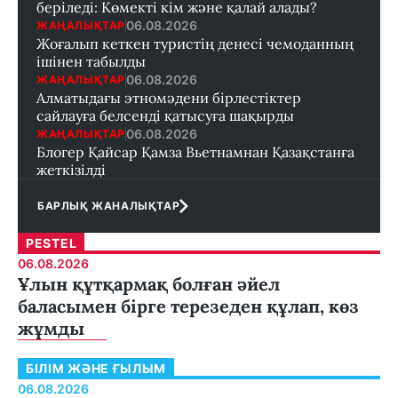
беріледі: Көмекті кім және қалай алады?
06.08.2026
ЖАҢАЛЫҚТАР
Жоғалып кеткен туристің денесі чемоданның
ішінен табылды
06.08.2026
ЖАҢАЛЫҚТАР
Алматыдағы этномәдени бірлестіктер
сайлауға белсенді қатысуға шақырды
06.08.2026
ЖАҢАЛЫҚТАР
Блогер Қайсар Қамза Вьетнамнан Қазақстанға
жеткізілді
БАРЛЫҚ ЖАНАЛЫҚТАР
PESTEL
06.08.2026
Ұлын құтқармақ болған әйел
баласымен бірге терезеден құлап, көз
жұмды
БІЛІМ ЖӘНЕ ҒЫЛЫМ
06.08.2026