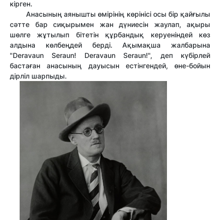
кірген.
Анасының аянышты өмірінің көрінісі осы бір қайғылы
сәтте бар сиқырымен жан дүниесін жаулап, ақыры
шөлге жұтылып бітетін құрбандық керуеніндей көз
алдына көлбеңдей берді. Ақымақша жалбарына
"Deravaun Seraun! Deravaun Seraun!", деп күбірлей
бастаған анасының дауысын естінгендей, өне-бойын
дірліл шарпыды.