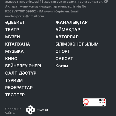
ақпараттық өнімдері 18 жастан асқан азаматтарға арналған. ҚР
Ақпарат және коммуникациялар министрлігінің No
KZ09VPY00109962 - ИА куәлігі берілген. Email:
madeniportal@gmail.com
ӘДЕБИЕТ
ЖАҢАЛЫҚТАР
ТЕАТР
АЙМАҚТАР
МУЗЕЙ
АВТОРЛАР
КІТАПХАНА
БІЛІМ ЖӘНЕ ҒЫЛЫМ
МУЗЫКА
СПОРТ
КИНО
САЯСАТ
БЕЙНЕЛЕУ ӨНЕРІ
Қоғам
САЛТ-ДӘСТҮР
ТУРИЗМ
РЕФЕРАТТАР
ТЕСТТЕР
Создание
сайта: