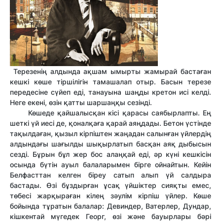
Терезенің алдында ақшам ымырты жамырай бастаған
кешкі көше тіршілігін тамашалап отыр. Басын терезе
передесіне сүйеп еді, танауына шаңды кретон исі келді.
Неге екені, өзін қатты шаршаңқы сезінді.
Көшеде қайшалысқан кісі қарасы саябырлапты. Ең
шеткі үй иесі де, қоналқаға қарай аяңдады. Бетон үстінде
тақылдаған, қызыл кірпіштен жаңадан салынған үйлердің
алдындағы шағылды шықырлатып басқан аяқ дыбысын
сезді. Бұрын бұл жер бос алаңқай еді, әр күні кешкісін
осында бүтін ауыл балаларымен бірге ойнайтын. Кейін
Белфасттан келген біреу сатып алып үй салдыра
бастады. Өзі бұздырған ұсақ үйшіктер сияқты емес,
төбесі жарқыраған кілең зәулім кірпіш үйлер. Көше
бойында тұратын балалар: Девиндер, Ватерлер, Дундар,
кішкентай мүгедек Георг, өзі және бауырлары бәрі