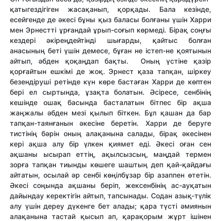
қатыгездігіген жасақанып, қорқады. Бала кезінде,
есейгенде де әкесі бұны қыз баласы болғаны үшін Харри
мен Эрнестті ұрғандай ұрып-соғып көрмеді. Бірақ соңғы
кездері әкіреңдейтінді шығарды, қайтыс болған
анасының беті үшін демесе, бұған не істеп-не қоятынын
айтып, әбден қоқаңдап бақты. Оның үстіне қазір
қорғайтын ешкімі де жоқ. Эрнест қаза тапқан, шіркеу
безендіруші ретінде күн көре бастаған Харри де көптен
бері ел сыртында, ұзақта болатын. Әсіресе, сенбінің
кешінде ошақ басында басталатын бітпес бір ақша
жаңжалы әбден мезі қылып біткен. Бұл қашан да бар
тапқан-таянғанын әкесіне беретін. Харри де беруге
тистінің бәрін оның алақанына салады, бірақ әкесінен
кері ақша алу бір үлкен қиямет еді. Әкесі оған сен
ақшаны ысырап еттің, ақылсызсың, маңдай термен
зорға тапқан тиынды көшеге шаштың деп қай-қайдағы
айтатын, осылай әр сенбі көңілбұзар бір азаппен өтетін.
Әкесі соңында ақшаны беріп, жексенбінің ас-ауқатын
дайындау керектігін айтып, тапсынады. Содан азық-түлік
алу үшін дереу дүкенге бет алады; қара түсті әмиянын
алақанына тастай қысып ап, қарақорым жұрт ішінен