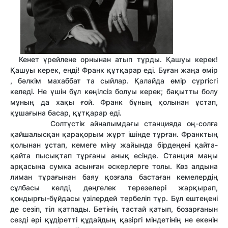
Кенет үрейлене орнынан атып тұрды. Қашуы керек!
Қашуы керек, енді! Франк құтқарар еді. Бұған жаңа өмір
, бәлкім махаббат та сыйлар. Қалайда өмір сүргісгі
келеді. Не үшін бұл көңілсіз болуы керек; бақытты болу
мұның да хақы ғой. Франк бұның қолынан ұстап,
құшағына басар, құтқарар еді.
Солтүстік айналымдағы станцияда оң-солға
қайшалысқан қарақорым жұрт ішінде тұрған. Франктың
қолынан ұстап, кемеге міну жайында бірдеңені қайта-
қайта пысықтап тұрғаны анық есінде. Станция маңы
арқасына сумка асынған әскерлерге толы. Көз алдына
лиман тұрағынан баяу қозғала бастаған кемелердің
сұлбасы келді, дөңгелек терезелері жарқырап,
қондырғы-бұйдасы үзілердей тербеліп тұр. Бұл ештеңені
де сезіп, тіл қатпады. Бетінің тастай қатып, бозарғанын
сезді әрі құдіретті құдайдың қазіргі міндетінің не екенін