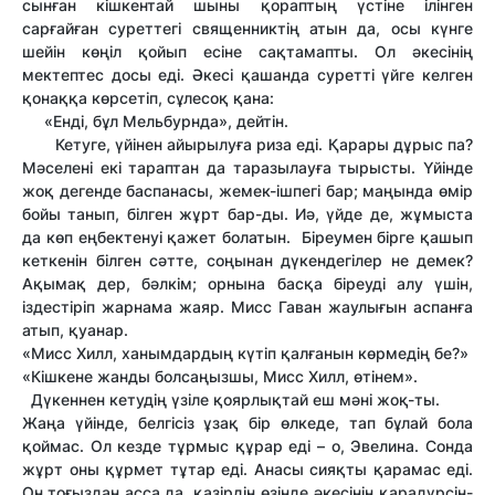
сынған кішкентай шыны қораптың үстіне ілінген
сарғайған суреттегі священниктің атын да, осы күнге
шейін көңіл қойып есіне сақтамапты. Ол әкесінің
мектептес досы еді. Әкесі қашанда суретті үйге келген
қонаққа көрсетіп, сұлесоқ қана:
«Енді, бұл Мельбурнда», дейтін.
Кетуге, үйінен айырылуға риза еді. Қарары дұрыс па?
Мәселені екі тараптан да таразылауға тырысты. Үйінде
жоқ дегенде баспанасы, жемек-ішпегі бар; маңында өмір
бойы танып, білген жұрт бар-ды. Иә, үйде де, жұмыста
да көп еңбектенуі қажет болатын. Біреумен бірге қашып
кеткенін білген сәтте, соңынан дүкендегілер не демек?
Ақымақ дер, бәлкім; орнына басқа біреуді алу үшін,
іздестіріп жарнама жаяр. Мисс Гаван жаулығын аспанға
атып, қуанар.
«Мисс Хилл, ханымдардың күтіп қалғанын көрмедің бе?»
«Кішкене жанды болсаңызшы, Мисс Хилл, өтінем».
Дүкеннен кетудің үзіле қоярлықтай еш мәні жоқ-ты.
Жаңа үйінде, белгісіз ұзақ бір өлкеде, тап бұлай бола
қоймас. Ол кезде тұрмыс құрар еді – о, Эвелина. Сонда
жұрт оны құрмет тұтар еді. Анасы сияқты қарамас еді.
Он тоғыздан асса да, қазірдің өзінде әкесінің қарадүрсін-