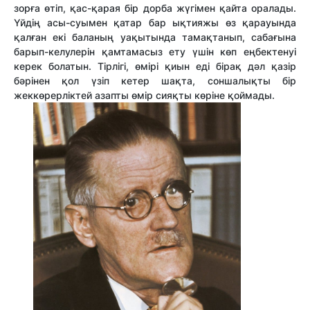
зорға өтіп, қас-қарая бір дорба жүгімен қайта оралады.
Үйдің асы-суымен қатар бар ықтияжы өз қарауында
қалған екі баланың уақытында тамақтанып, сабағына
барып-келулерін қамтамасыз ету үшін көп еңбектенуі
керек болатын. Тірлігі, өмірі қиын еді бірақ дәл қазір
бәрінен қол үзіп кетер шақта, соншалықты бір
жеккөрерліктей азапты өмір сияқты көріне қоймады.