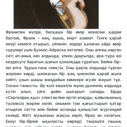
Франкпен мүлде, басқаша бір өмір өлкесіне қадам
баспақ. Франк – кең, ашық, мәрт азамат. Түнге қарай
екеуі кемеге отырып, үйленіп, өздері қалаған үйде өмір
сүрулері үшін Буэнос-Айреске кетепек. Оны алғаш көрген
сәті ап-анық көз алдында, үлкен даңғылда, ара-тұра өзі
кездесуге баратын шағын қоналқада тұратын. Бейне бір-
екі апта бұрын ғана сияқты. Оны қақпа алдында тұрған
жерінен көрді, шапкасын бір жақ шекесіне қарай жыға
киіпті, ұзын шашы маңдайын көмкере жүзін жауып тұр.
Сосын танысты. Әр күні кешкісін мұны дүкеннің алдында
күтіп алып, үйге дейін шығарып салады. Бірде
«Сергелдең қыз» спектакліне ертіп апарды, қойылымның
түсініксіз жеріне келіп, онымен тізе қағыстырып қатар
отырған сәтте өзін бейне аспанда қалықтап жүргендей
сезінді. Жігіт музыканы жақсы көріп, біраз ән салатын.
Екеуі бір-біріне ықыласты көрінді; теңізшіге ғашық