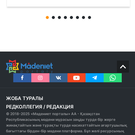
ЖОБА ТУРАЛЫ
РЕДКОЛЛЕГИЯ
/
РЕДАКЦИЯ
© 2018-2025 «Мәдениет порталы» АА - Қазақстан
Республикасының мәдени мұрасын заңды түрде бір жерге
жинақтайтын және тұрақты түрде насихаттайтын ағартушылық
бағыттағы бірден-бір мәдени платформа. Бұл желі ресурсының