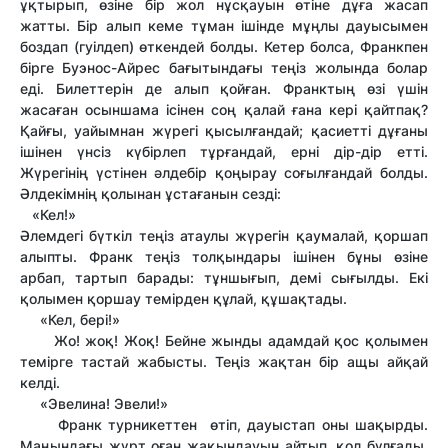
ұқтырып, өзіне бір жол нұсқауын өтіне дұға жасап
жатты. Бір алып кеме тұман ішінде мұңлы дауысымен
боздап (гуілдеп) өткендей болды. Кетер болса, Франкпен
бірге Буэнос-Айрес бағытындағы теңіз жолында болар
еді. Билеттерін де алып қойған. Франктың өзі үшін
жасаған осыншама ісінен соң қалай ғана кері қайтпақ?
Қайғы, уайымнан жүрегі қысылғандай; қасиетті дұғаны
ішінен үнсіз күбірлеп тұрғандай, ерні дір-дір етті.
Жүрегінің үстінен әлдебір қоңырау соғылғандай болды.
Әлдекімнің қолынан ұстағанын сезді:
«Кел!»
Әлемдегі бүткіл теңіз атаулы жүрегін қаумалай, қоршап
алыпты. Франк теңіз толқындары ішінен бұны өзіне
арбап, тартып барады: тұншығып, демі сығылды. Екі
қолымен қоршау темірден құлай, құшақтады.
«Кел, бері!»
Жо! жоқ! Жоқ! Бейне жынды адамдай қос қолымен
темірге тастай жабысты. Теңіз жақтан бір ащы айқай
келді.
«Эвелина! Эвели!»
Франк турникеттен өтіп, дауыстап оны шақырды.
Маңындағы жұрт оған жақындауын айтып, қол бұлғады,