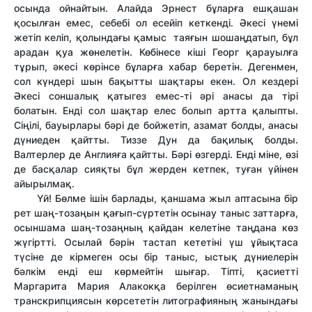
осында ойнайтын. Алайда Эрнест бұларға ешқашан
қосылған емес, себебі ол есейіп кеткенді. Әкесі үнемі
жетіп келіп, қолындағы қамыс таяғын шошаңдатып, бұл
арадан қуа жөнелетін. Көбінесе кіші Георг қарауылға
тұрып, әкесі көрінсе бұларға хабар беретін. Дегенмен,
сол күндері шын бақытты шақтары екен. Ол кездері
Әкесі соншалық қатыгез емес-ті әрі анасы да тірі
болатын. Енді сол шақтар елес болып артта қалыпты.
Сіңілі, бауырлары бәрі де бойжетіп, азамат болды, анасы
дүниеден қайтты. Тиззе Дун да бақилық болды.
Валтерлер де Англияға қайтты. Бәрі өзгерді. Енді міне, өзі
де басқалар сияқты бұл жерден кетпек, туған үйінен
айырылмақ.
Үй! Бөлме ішін барлады, қаншама жыл аптасына бір
рет шаң-тозаңын қағып-сүртетін осынау таныс заттарға,
осыншама шаң-тозаңның қайдан келетіне таңдана көз
жүгіртті. Осылай бәрін тастап кететіні үш ұйықтаса
түсіне де кірмеген осы бір таныс, ыстық дүниелерін
бәлкім енді еш көрмейтін шығар. Тіпті, қасиетті
Маргарита Мария Алакокқа берілген өсиетнаманың
транскрипциясын көрсететін литографияның жанындағы