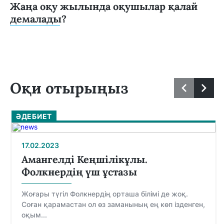
Жаңа оқу жылында оқушылар қалай
демалады?
Оқи отырыңыз
ӘДЕБИЕТ
17.02.2023
Амангелді Кеңшілікұлы.
Фолкнердің үш ұстазы
Жоғары түгіл Фолкнердің орташа білімі де жоқ.
Соған қарамастан ол өз заманының ең көп ізденген,
оқым...