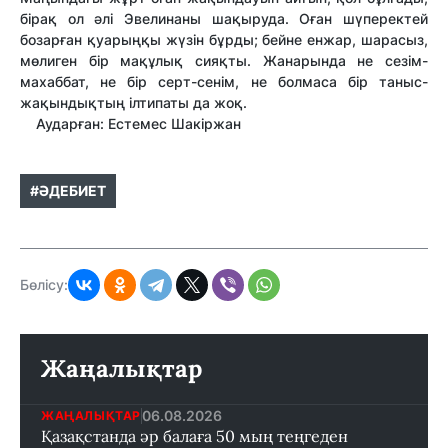
бірақ ол әлі Эвелинаны шақыруда. Оған шүперектей
бозарған қуарыңқы жүзін бұрды; бейне енжар, шарасыз,
мөлиген бір мақұлық сияқты. Жанарында не сезім-
махаббат, не бір серт-сенім, не болмаса бір таныс-
жақындықтың ілтипаты да жоқ.
Аударған: Естемес Шакіржан
#ӘДЕБИЕТ
Бөлісу:
Жаңалықтар
06.08.2026
ЖАҢАЛЫҚТАР
Қазақстанда әр балаға 50 мың теңгеден