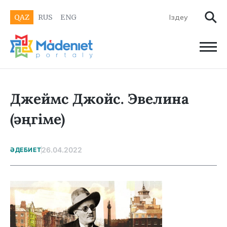
QAZ
RUS
ENG
Джеймс Джойс. Эвелина
(әңгіме)
26.04.2022
ӘДЕБИЕТ