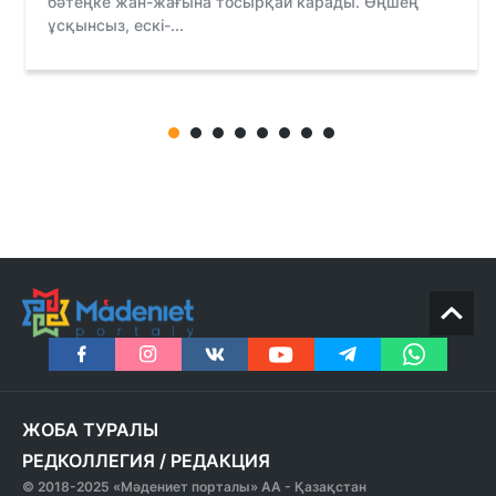
бәтеңке жан-жағына тосырқай карады. Өңшең
ұсқынсыз, ескi-...
ЖОБА ТУРАЛЫ
РЕДКОЛЛЕГИЯ
/
РЕДАКЦИЯ
© 2018-2025 «Мәдениет порталы» АА - Қазақстан