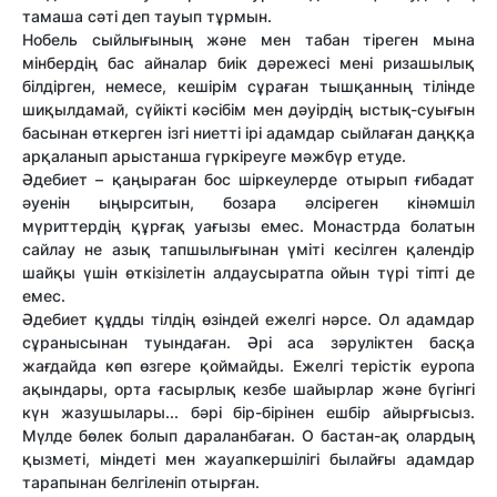
тамаша сәті деп тауып тұрмын.
Нобель сыйлығының және мен табан тіреген мына
мінбердің бас айналар биік дәрежесі мені ризашылық
білдірген, немесе, кешірім сұраған тышқанның тілінде
шиқылдамай, сүйікті кәсібім мен дәуірдің ыстық-суығын
басынан өткерген ізгі ниетті ірі адамдар сыйлаған даңққа
арқаланып арыстанша гүркіреуге мәжбүр етуде.
Әдебиет – қаңыраған бос шіркеулерде отырып ғибадат
әуенін ыңырситын, бозара әлсіреген кінәмшіл
мүриттердің құрғақ уағызы емес. Монастрда болатын
сайлау не азық тапшылығынан үміті кесілген қалендір
шайқы үшін өткізілетін алдаусыратпа ойын түрі тіпті де
емес.
Әдебиет құдды тілдің өзіндей ежелгі нәрсе. Ол адамдар
сұранысынан туындаған. Әрі аса зәруліктен басқа
жағдайда көп өзгере қоймайды. Ежелгі терістік еуропа
ақындары, орта ғасырлық кезбе шайырлар және бүгінгі
күн жазушылары... бәрі бір-бірінен ешбір айырғысыз.
Мүлде бөлек болып дараланбаған. О бастан-ақ олардың
қызметі, міндеті мен жауапкершілігі былайғы адамдар
тарапынан белгіленіп отырған.