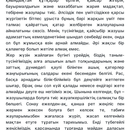
қиындықтан құтқарар ерлігін, қайсар жігерін,
бауырмалдығын және махаббатын жария мадақтап,
тебірене жазулары тиіс. Әлсіздік пен үмітсіздікке қарсы
жүргізетін бітпес ұрыста бұның бәрі жарқын үміт пен
талмас қайраттың қатар желбіреген жалауларына
айналатыны сөзсіз. Менің түсінігімде, қайсыбір жазушы
адамзаттың кемелденетініне шындап сенбейді екен, онда
ол бұл жұмысқа өзін арнай алмайды. Әрі жақсы бір
қаламгер болып жетіле алмақ емес.
Жер жүзін жайлаған бүгінгі үрейдің біздің таным-
түсінігіміздің алға апшығын алып толқындарының және
заттық дүниедегі қаупі білінген ашық қатерлер
жаңғырығының салдары екені бесенеден белгілі. Рас,
басқа арнадағы білік-біліміміз бұл деңгейге жетпеген
шығар, бірақ оны сол күйі қалады немесе ендігәрі жете
алмайды деуге еш негізіміз жоқ. Шынына келгенде, бұл –
жазушыларда болуға тиіс жауапкершіліктің салмақты бір
бөлшегі. Сонау ежелден-ақ, қанша рет жеңіліс пен
жермен жексен болуға бет келсек те, табиғи
жауларымызбен жағаласа жүріп, жасап келгеніміз
мақтан етуге тұратын тарихымыз. Енді түбегейлі
жеңісіміздің қарсаңында тұрғанда майдан даласын