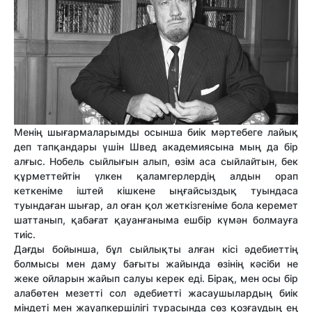
Менің шығармаларымды осынша биік мәртебеге лайық
деп тапқандары үшін Швед академиясына мың да бір
алғыс. Нобель сыйлығын алып, өзім аса сыйлайтын, бек
құрметтейтін үлкен қаламгерлердің алдын орап
кеткеніме іштей кішкене ыңғайсыздық туындаса
туындаған шығар, ал оған қол жеткізгеніме бола керемет
шаттанып, қабағат қауанғаныма ешбір күмән болмауға
тиіс.
Дағды бойынша, бұл сыйлықты алған кісі әдебиеттің
болмысы мен даму бағыты жайында өзінің кәсіби не
жеке ойларын жайып салуы керек еді. Бірақ, мен осы бір
алабөтен мезетті сол әдебиетті жасаушылардың биік
міндеті мен жауапкершілігі турасында сөз қозғаудың ең