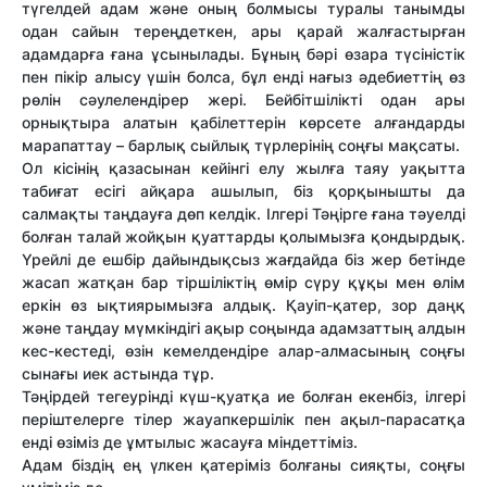
түгелдей адам және оның болмысы туралы танымды
одан сайын тереңдеткен, ары қарай жалғастырған
адамдарға ғана ұсынылады. Бұның бәрі өзара түсіністік
пен пікір алысу үшін болса, бұл енді нағыз әдебиеттің өз
рөлін сәулелендірер жері. Бейбітшілікті одан ары
орнықтыра алатын қабілеттерін көрсете алғандарды
марапаттау – барлық сыйлық түрлерінің соңғы мақсаты.
Ол кісінің қазасынан кейінгі елу жылға таяу уақытта
табиғат есігі айқара ашылып, біз қорқынышты да
салмақты таңдауға дөп келдік. Ілгері Тәңірге ғана тәуелді
болған талай жойқын қуаттарды қолымызға қондырдық.
Үрейлі де ешбір дайындықсыз жағдайда біз жер бетінде
жасап жатқан бар тіршіліктің өмір сүру құқы мен өлім
еркін өз ықтиярымызға алдық. Қауіп-қатер, зор даңқ
және таңдау мүмкіндігі ақыр соңында адамзаттың алдын
кес-кестеді, өзін кемелдендіре алар-алмасының соңғы
сынағы иек астында тұр.
Тәңірдей тегеурінді күш-қуатқа ие болған екенбіз, ілгері
періштелерге тілер жауапкершілік пен ақыл-парасатқа
енді өзіміз де ұмтылыс жасауға міндеттіміз.
Адам біздің ең үлкен қатеріміз болғаны сияқты, соңғы