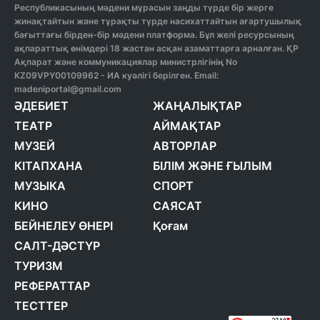
Республикасының мәдени мұрасын заңды түрде бір жерге
жинақтайтын және тұрақты түрде насихаттайтын ағартушылық
бағыттағы бірден-бір мәдени платформа. Бұл желі ресурсының
ақпараттық өнімдері 18 жастан асқан азаматтарға арналған. ҚР
Ақпарат және коммуникациялар министрлігінің No
KZ09VPY00109962 - ИА куәлігі берілген. Email:
madeniportal@gmail.com
ӘДЕБИЕТ
ЖАҢАЛЫҚТАР
ТЕАТР
АЙМАҚТАР
МУЗЕЙ
АВТОРЛАР
КІТАПХАНА
БІЛІМ ЖӘНЕ ҒЫЛЫМ
МУЗЫКА
СПОРТ
КИНО
САЯСАТ
БЕЙНЕЛЕУ ӨНЕРІ
Қоғам
САЛТ-ДӘСТҮР
ТУРИЗМ
РЕФЕРАТТАР
ТЕСТТЕР