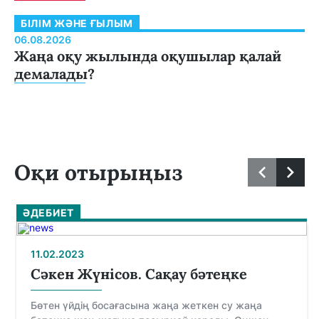
БІЛІМ ЖӘНЕ ҒЫЛЫМ
06.08.2026
Жаңа оқу жылында оқушылар қалай
демалады?
Оқи отырыңыз
ӘДЕБИЕТ
11.02.2023
Сәкен Жүнісов. Сақау бәтеңке
Бөтен үйдiң босағасына жаңа жеткен су жаңа