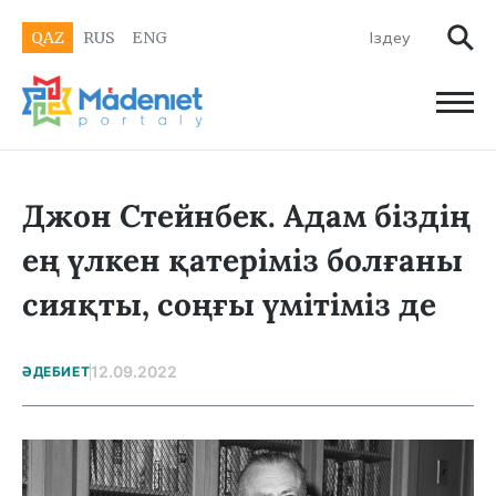
QAZ
RUS
ENG
Джон Стейнбек. Адам біздің
ең үлкен қатеріміз болғаны
сияқты, соңғы үмітіміз де
12.09.2022
ӘДЕБИЕТ