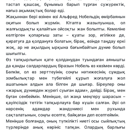
тастап қашсақ, бұнымыз барып тұрған сужүректік,
нағыз ақымақтық болар еді.
Жақыннан бері өзінен өзі Альфред Нобельдің өмірбаянын
оқитын болып жүрмін. Кітапта жазылуынша, ол
жалғыздықты қалайтын ойсоқты жан болыпты. Кемеліне
келтірген қопарғыш заты – қуаты зор, игілікке де,
қиратуға да қолдануға болатын, бірақ, өзінде таңдау еркі
жоқ, ар не ақылдың ырқына бағынбайтын дүние болып
шығыпты.
Өз тапқырлығын қате қолданудан туындаған аянышты
да қанды салдарлардың біразын Нобель өз көзімен көрді.
Бәлкім, ол өз зерттеуінің соңғы нәтижесінің сұмдық
зомбылықтар мен түбегейлі құрып жоғалуға жол
ашатынын алдын ала білген де шығар. Біреулер оны
«жарық дүниеден жүрегі суыған адам», дейді. Бірақ, мен
бұған сенбеймін. Меніңше, ол жаңа меңгеру шарасын –
қауіпсіздік тетігін тапқырлауға бар күшін салған. Әрі ол
нәрсенің адамдар жандүниесі мен рухында
сақталатынын, соңғы есепте, байқаған деп есептеймін.
Меніңше болғанда, оның түпкілікті ниеті осы сыйлықтың
түрлерінде анық көрініс тапқан. Олардың барлығы