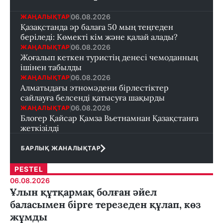
06.08.2026
ЖАҢАЛЫҚТАР
Қазақстанда әр балаға 50 мың теңгеден
беріледі: Көмекті кім және қалай алады?
06.08.2026
ЖАҢАЛЫҚТАР
Жоғалып кеткен туристің денесі чемоданның
ішінен табылды
06.08.2026
ЖАҢАЛЫҚТАР
Алматыдағы этномәдени бірлестіктер
сайлауға белсенді қатысуға шақырды
06.08.2026
ЖАҢАЛЫҚТАР
Блогер Қайсар Қамза Вьетнамнан Қазақстанға
жеткізілді
БАРЛЫҚ ЖАНАЛЫҚТАР
PESTEL
06.08.2026
Ұлын құтқармақ болған әйел
баласымен бірге терезеден құлап, көз
жұмды