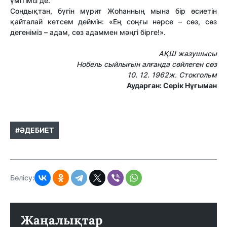
үмітіміз де.
Сондықтан, бүгін мүрит Жоһанның мына бір өсиетін
қайталай кетсем деймін: «Ең соңғы нәрсе – сөз, сөз
дегеніміз – адам, сөз адаммен мәңгі бірге!».
АҚШ жазушысы
Нобель сыйлығын алғанда сөйлеген сөз
10. 12. 1962ж. Стокгольм
Аударған: Серік Нұғыман
#ӘДЕБИЕТ
Бөлісу:
Жаңалықтар