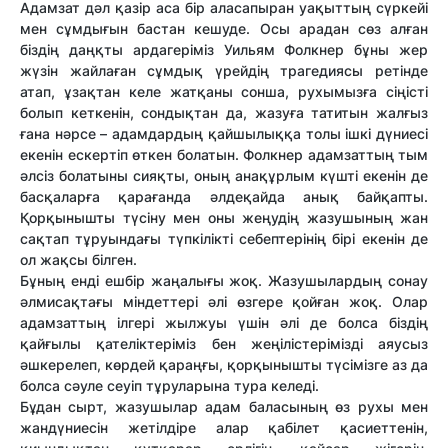
Адамзат дәл қазір аса бір аласапыран уақыттың сүркейі
мен сұмдығын бастан кешуде. Осы арадан сөз алған
біздің даңқты ардагеріміз Уильям Фолкнер бұны жер
жүзін жайлаған сұмдық үрейдің трагедиясы ретінде
атап, ұзақтан келе жатқаны сонша, рухымызға сіңісті
болып кеткенін, сондықтан да, жазуға татитын жалғыз
ғана нәрсе – адамдардың қайшылыққа толы ішкі дүниесі
екенін ескертіп өткен болатын. Фолкнер адамзаттың тым
әлсіз болатыны сияқты, оның анақұрлым күшті екенін де
басқаларға қарағанда әлдеқайда анық байқапты.
Қорқынышты түсіну мен оны жеңудің жазушының жан
сақтап тұруындағы түпкілікті себептерінің бірі екенін де
ол жақсы білген.
Бұның енді ешбір жаңалығы жоқ. Жазушылардың сонау
әлмисақтағы міндеттері әлі өзгере қойған жоқ. Олар
адамзаттың ілгері жылжуы үшін әлі де болса біздің
қайғылы қателіктеріміз бен жеңілістерімізді аяусыз
әшкерелеп, көрдей қараңғы, қорқынышты түсімізге аз да
болса сәуле сеуіп тұруларына тура келеді.
Бұдан сырт, жазушылар адам баласының өз рухы мен
жандүниесін жетілдіре алар қабілет қасиеттенін,