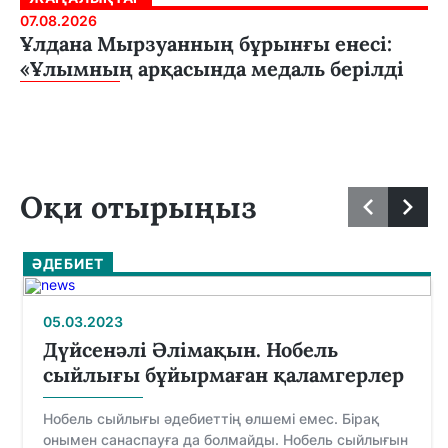
07.08.2026
Ұлдана Мырзуанның бұрынғы енесі:
«Ұлымның арқасында медаль берілді
Оқи отырыңыз
ӘДЕБИЕТ
05.03.2023
Дүйсенәлі Әлімақын. Нобель
сыйлығы бұйырмаған қаламгерлер
Нобель сыйлығы әдебиеттің өлшемі емес. Бірақ
онымен санаспауға да болмайды. Нобель сыйлығын