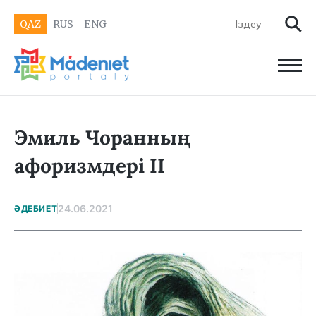
QAZ
RUS
ENG
Эмиль Чоранның
афоризмдері II
24.06.2021
ӘДЕБИЕТ