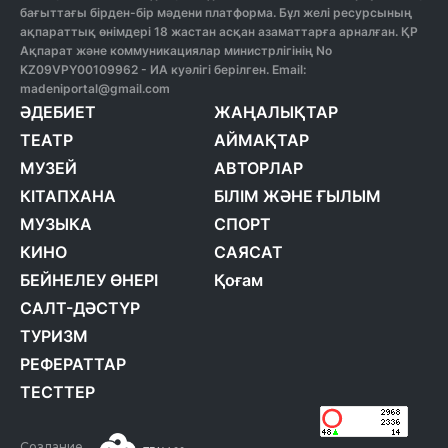
бағыттағы бірден-бір мәдени платформа. Бұл желі ресурсының
ақпараттық өнімдері 18 жастан асқан азаматтарға арналған. ҚР
Ақпарат және коммуникациялар министрлігінің No
KZ09VPY00109962 - ИА куәлігі берілген. Email:
madeniportal@gmail.com
ӘДЕБИЕТ
ЖАҢАЛЫҚТАР
ТЕАТР
АЙМАҚТАР
МУЗЕЙ
АВТОРЛАР
КІТАПХАНА
БІЛІМ ЖӘНЕ ҒЫЛЫМ
МУЗЫКА
СПОРТ
КИНО
САЯСАТ
БЕЙНЕЛЕУ ӨНЕРІ
Қоғам
САЛТ-ДӘСТҮР
ТУРИЗМ
РЕФЕРАТТАР
ТЕСТТЕР
Создание