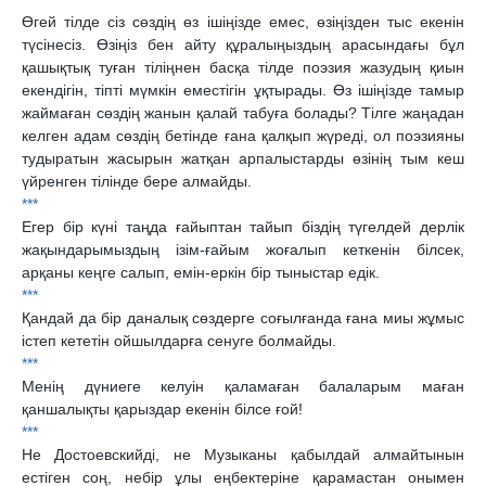
Өгей тілде сіз сөздің өз ішіңізде емес, өзіңізден тыс екенін
түсінесіз. Өзіңіз бен айту құралыңыздың арасындағы бұл
қашықтық туған тіліңнен басқа тілде поэзия жазудың қиын
екендігін, тіпті мүмкін еместігін ұқтырады. Өз ішіңізде тамыр
жаймаған сөздің жанын қалай табуға болады? Тілге жаңадан
келген адам сөздің бетінде ғана қалқып жүреді, ол поэзияны
тудыратын жасырын жатқан арпалыстарды өзінің тым кеш
үйренген тілінде бере алмайды.
***
Егер бір күні таңда ғайыптан тайып біздің түгелдей дерлік
жақындарымыздың ізім-ғайым жоғалып кеткенін білсек,
арқаны кеңге салып, емін-еркін бір тыныстар едік.
***
Қандай да бір даналық сөздерге соғылғанда ғана миы жұмыс
істеп кететін ойшылдарға сенуге болмайды.
***
Менің дүниеге келуін қаламаған балаларым маған
қаншалықты қарыздар екенін білсе ғой!
***
Не Достоевскийді, не Музыканы қабылдай алмайтынын
естіген соң, небір ұлы еңбектеріне қарамастан онымен