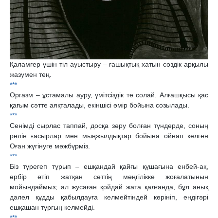
Қаламгер үшін тіл ауыстыру – ғашықтық хатын сөздік арқылы
жазумен тең.
***
Оргазм – ұстамалы ауру, үмітсіздік те солай. Алғашқысы қас
қағым сәтте аяқталады, екіншісі өмір бойына созылады.
***
Сенімді сырлас таппай, досқа зәру болған түндерде, соның
рөлін ғасырлар мен мыңжылдықтар бойына ойнап келген
Оған жүгінуге мәжбүрміз.
***
Біз түрегеп тұрып – ешқандай қайғы құшағына енбей-ақ,
әрбір өтіп жатқан сәттің мәңгілікке жоғалатынын
мойындаймыз; ал жусаған қойдай жата қалғанда, бұл анық
дәлел құдды қабылдауға келмейтіндей көрініп, ендігәрі
ешқашан тұрғың келмейді.
***