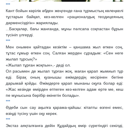
***
Кант бойын кәрілік әбден жеңгенде ғана тұрмыстың көлеңкелі
тұстарын байқап, кез-келген «рационалдық теодицеяның
дәрменсіздігін» жариялады.
...Басқалар, бағы жанғанда, мұны пәлсапа соқпастан бұрын
түсініп үлгерді.
***
Мен онымен қайтадан кезіктім – қаншама жыл өткен соң,
тұтас ғұмыр өткен соң. Салған жерден сұрадым: «Сен неге
жылап тұрсың?»
«Жылап тұрған жоқпын»,- деді ол.
Ол расымен де жылап тұрған жоқ, маған қарап жымиып тұр
еді. Бірақ оның қуанышы әжімдердің кесірінен бетіне
дарымай қойды. Әжімдерге қарап мынаны оқуға болар еді:
«Жас кезінде өмірден өтпеген кез-келген адам ерте ме, кеш
пе мұнысына бәрібір өкінетін болады».
***
Әдеби сын сау ақылға қарама-қайшы: кітапты өзгені емес,
өзіңді түсіну үшін оқу керек.
***
Экстаз аяқталғанға дейін Құдайдың өмір сүретіндігі секілді,