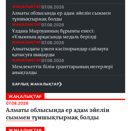
07.08.2026
ЖАҢАЛЫҚТАР
Алматы облысында ер адам әйелін сыммен
тұншықтырмақ болды
07.08.2026
ЖАҢАЛЫҚТАР
Ұлдана Мырзуанның бұрынғы енесі:
«Ұлымның арқасында медаль берілді
07.08.2026
ЖАҢАЛЫҚТАР
Алматыдағы үлкен кәсіпорындар сайлауға
қатысуға шақырды
07.08.2026
ЖАҢАЛЫҚТАР
Мемлекеттік білім гранттарының иегерлері
анықталды
БАРЛЫҚ ЖАНАЛЫҚТАР
ЖАҢАЛЫҚТАР
07.08.2026
Алматы облысында ер адам әйелін
сыммен тұншықтырмақ болды
ЖАҢАЛЫҚТАР