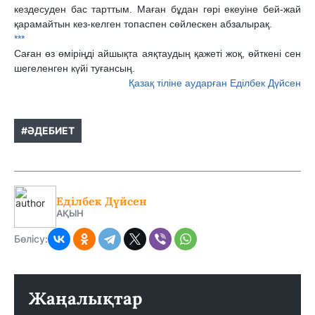
кездесуден бас тарттым. Маған бұдан гөрі екеуіне бей-жай
қарамайтын кез-келген топаспен сөйлескен абзалырақ.
***
Саған өз өміріңді айшықта аяқтаудың қажеті жоқ, өйткені сен
шегеленген күйі туғансың.
Қазақ тіліне аударған Еділбек Дүйсен
#ӘДЕБИЕТ
Еділбек Дүйсен
АҚЫН
Бөлісу:
Жаңалықтар