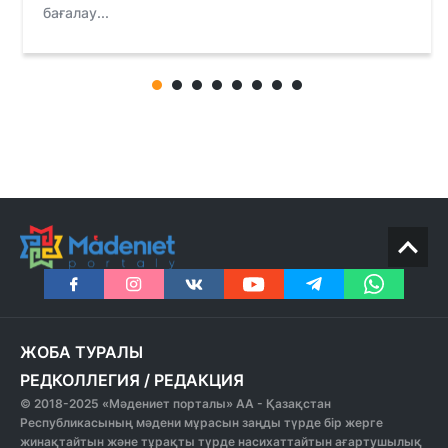
бағалау...
ЖОБА ТУРАЛЫ
РЕДКОЛЛЕГИЯ
/
РЕДАКЦИЯ
© 2018-2025 «Мәдениет порталы» АА - Қазақстан
Республикасының мәдени мұрасын заңды түрде бір жерге
жинақтайтын және тұрақты түрде насихаттайтын ағартушылық