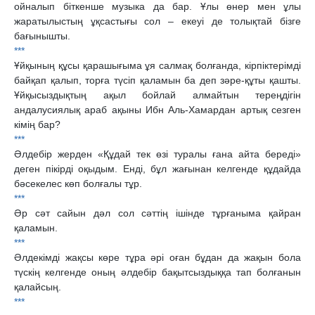
ойналып біткенше музыка да бар. Ұлы өнер мен ұлы
жаратылыстың ұқсастығы сол – екеуі де толықтай бізге
бағынышты.
***
Ұйқының құсы қарашығыма ұя салмақ болғанда, кірпіктерімді
байқап қалып, торға түсіп қаламын ба деп зәре-құты қашты.
Ұйқысыздықтың ақыл бойлай алмайтын тереңдігін
андалусиялық араб ақыны Ибн Аль-Хамардан артық сезген
кімің бар?
***
Әлдебір жерден «Құдай тек өзі туралы ғана айта береді»
деген пікірді оқыдым. Енді, бұл жағынан келгенде құдайда
бәсекелес көп болғалы тұр.
***
Әр сәт сайын дәл сол сәттің ішінде тұрғаныма қайран
қаламын.
***
Әлдекімді жақсы көре тұра әрі оған бұдан да жақын бола
түскің келгенде оның әлдебір бақытсыздыққа тап болғанын
қалайсың.
***