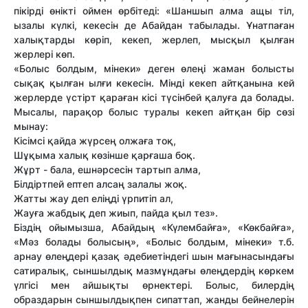
пікірді өнікті оймен өрбітеді: «Шаншып алма ащы тіл,
ызалы күлкі, кекесін де Абайдан табылады. Ұнатпаған
халықтарды көріп, кекеп, жерлеп, мысқыл қылған
жерлері көп.
«Болыс болдым, мінеки» деген өлеңі жаман болысты
сықақ қылған ылғи кекесін. Мінді кекеп айтқанына кей
жерлерде үстірт қараған кісі түсінбей қалуға да болады.
Мысалы, парақор болыс туралы кекеп айтқан бір сөзі
мынау:
Кісімсі қайда жүрсең олжаға тоқ,
Шұқыма халық көзінше қарғаша боқ.
Жұрт - бала, ешнәрсесін тартып алма,
Білдіртпей ептеп алсаң залалы жоқ.
Жатты жау деп еліңді үрпитіп ал,
Жауға жабдық деп жиып, пайда қыл тез».
Біздің ойымызша, Абайдың «Күлембайға», «Көкбайға»,
«Мәз болады болысың», «Болыс болдым, мінеки» т.б.
арнау өлеңдері қазақ әдебиетіндегі шын мағынасындағы
сатиралық, сыншылдық мазмұндағы өлеңдердің көркем
үлгісі мен айшықты өрнектері. Болыс, билердің
образдарын сыншылдықпен сипаттап, жанды бейнелерін