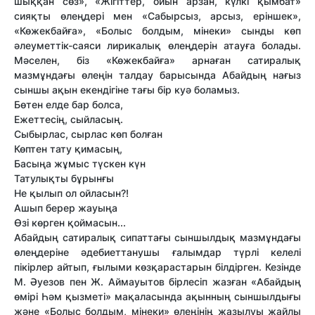
шыққан сөз», «Жігіттер, ойын арзан, күлкі қымбат»
сияқты өлеңдері мен «Сабырсыз, арсыз, еріншек»,
«Көжекбайға», «Болыс болдым, мінеки» сынды көп
әлеуметтік-саяси лирикалық өлеңдерін атауға болады.
Мәселен, біз «Көжекбайға» арнаған сатиралық
мазмұндағы өлеңін талдау барысында Абайдың нағыз
сыншы ақын екендігіне тағы бір куә боламыз.
Бөтен елде бар болса,
Ежеттесің, сыйласың.
Сыбырлас, сырлас көп болған
Көптен тату қимасың,
Басыңа жұмыс түскен күн
Татулықты бұрынғы
Не қылып ол ойласын?!
Ашып берер жауыңа
Өзі көрген қоймасын...
Абайдың сатиралық сипаттағы сыншылдық мазмұндағы
өлеңдеріне әдебиеттанушы ғалымдар түрлі келелі
пікірлер айтып, ғылыми көзқарастарын білдірген. Кезінде
М. Әуезов пен Ж. Аймауытов бірлесіп жазған «Абайдың
өмірі Һәм қызметі» мақаласында ақынның сыншылдығы
және «Болыс болдым, мінеки» өлеңінің жазылуы жайлы