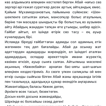
көз алдымызға өлеңмен кестелеп берген Абай -нағыз сөз
зергері әрі ғажап суреткер десек артық айтқандық емес.
Қайым Мұхамедхановтың пайымына сүйенсек: «Шен-
шекпенге сатылған азғын, мансопқор болыс атаулының
бәріне тән масқара шындықты бір болыстың өз аузымен
айту Абайдың жаңадан тапқан өте ұтымды, шебер әдісі».
Ғайбат айтып, ел ішінде өтірік сөз тасу – ең ауыр
күнәлардың бірі.
Исламда біреуді ғайбаттаған адамды сол адамның етін
жегенмен тең деп бағалайды. Абай да осынау жат
әдеттерден адамдарды жирендіріп, ел ішіндегі аталған
адамдардың оспадар әрекеттерін имани жүректің
көзінен өткізіп, ауыр сынға салған. Айтылмыш мәселені
ақынның «Көжекбайға» арнаған бас-аяғы шап-шағын
өлеңінен кездестіреміз. Аз сөзге үлкен салиқалы ой мен
өткір сынды сыйғыза білген Абай жаны әрқашанда ізгілік
пен тазалыққа, адалдыққа құмар екендігін аңғарамыз:
Жамантайдың баласы Көжек деген,
Әркімге өсек тасып, безектеген.
Досын келіп досына жамандайды,
Шіркінде ес болсайшы сезед деген!