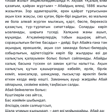
«Абай жолы» энциклопедиясында Н. Ақбай: «Қалың елім
қазағым, қайран жұртым» – Абайдың өлеңі, 1886 жылы
жазылған. Зор адамгершілік, ерен қайрат тұрғысынан
ақын іске жақсы, сөз қуған, бірін-бірі аңдыған, өз малына
ие бола алмай жүрген мылжың, қарт, бөспе, берекесіз
қазақтың түр-тұрпатын сипаттайды. Соларды көріп
ызаланады, ширыға түседі. Халқына жаны ашып,
мұңаяды. Атқамінерлердің тобын ащырақ айтып,
сорақылығын бетіне басады» – дейді. Бұл Абайға ғана тән
ақындық ерекшелік, ақын сол заманда болыс-билердің
озбырлығын, әділетсіздігін көріп бір жылдары өзі де
халықтың қалауымен болыс болып сайланады. Абайды
халық басына түскен ол заман қатты налытты. Ақын
халықтың құтын қашырғандар көбейіп, ерлік, бірлік
кеміп, мансапқор, шенқұмар, пысықтар өрекпіп билік
еткен кезде өмір кешті. Заманның ауыр жағдайы Абай
ойларына, сезіміне өзінің таңбасын салды.
Абай бейнелеген болыс:
Күштілерім сөз айтса,
Бас изеймін шыбындап.
Әлсіздің сөзін салғыртсып,
Шала ұғамын қырындап, – деп өзі мойындайды. Абай да: