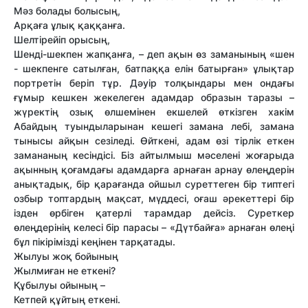
Мәз болады болысың,
Арқаға ұлық қаққанға.
Шелтірейіп орысың,
Шенді-шекпен жапқанға, – деп ақын өз заманының «шен
- шекпенге сатылған, батпаққа елін батырған» ұлықтар
портретін беріп тұр. Дәуір толқындары мен ондағы
ғұмыр кешкен жекелеген адамдар образын таразы –
жүректің озық өлшемінен екшелей өткізген хакім
Абайдың туындыларынан кешегі замана лебі, замана
тынысы айқын сезіледі. Өйткені, адам өзі тірлік еткен
замананың кесіндісі. Біз айтылмыш мәселені жоғарыда
ақынның қоғамдағы адамдарға арнаған арнау өлеңдерін
анықтадық, бір қарағанда ойшыл суреттеген бір типтегі
озбыр топтардың мақсат, мүддесі, оғаш әрекеттері бір
ізден өрбіген қатерлі тарамдар дейсіз. Суреткер
өлеңдерінің келесі бір парасы – «Дүтбайға» арнаған өлеңі
бұл пікірімізді кеңінен тарқатады.
Жылуы жоқ бойының
Жылмиған не еткені?
Құбылуы ойының –
Кетпей құйтың еткені.