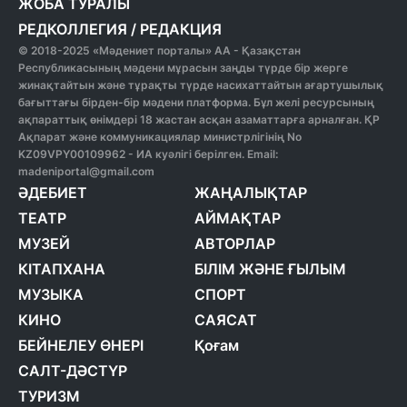
ЖОБА ТУРАЛЫ
РЕДКОЛЛЕГИЯ
/
РЕДАКЦИЯ
© 2018-2025 «Мәдениет порталы» АА - Қазақстан
Республикасының мәдени мұрасын заңды түрде бір жерге
жинақтайтын және тұрақты түрде насихаттайтын ағартушылық
бағыттағы бірден-бір мәдени платформа. Бұл желі ресурсының
ақпараттық өнімдері 18 жастан асқан азаматтарға арналған. ҚР
Ақпарат және коммуникациялар министрлігінің No
KZ09VPY00109962 - ИА куәлігі берілген. Email:
madeniportal@gmail.com
ӘДЕБИЕТ
ЖАҢАЛЫҚТАР
ТЕАТР
АЙМАҚТАР
МУЗЕЙ
АВТОРЛАР
КІТАПХАНА
БІЛІМ ЖӘНЕ ҒЫЛЫМ
МУЗЫКА
СПОРТ
КИНО
САЯСАТ
БЕЙНЕЛЕУ ӨНЕРІ
Қоғам
САЛТ-ДӘСТҮР
ТУРИЗМ