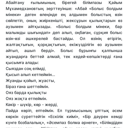
Абайтану ғылымының бірегей білімпазы Қайым
Мұхамедхановтың зерттеуінше: «Абай «Болыс болдым
мінеки» деген өлеңінде ең алдымен болыстың өзін
сөйлетіп, оның жиіркенішті, жексұрын қылықтарын өз
аузымен айтқызады. «Болыс болдым мінеки, бар
малымды шығындап» деп алып, оңбаған, сұрқия болыс
өзін-өзі әшкерелей бастайды. Ол өзінің өтірігін,
жалтақтығын, қорқақтығын, екіжүзділігін өз аузымен
айтып, ашып берді». Болыс бұрынғы қалпынша
жуандарға беттей алмай, тек кедей-кепшіктерді ғана
қысымға алады:
Сыяздан соң елімді,
Қысып алып кетпеймін...
Жуанды қойып, жуасты,
Біраз ғана шеттеймін.
Ояз барда қылықты
Ояз жоқта етпеймін.
Кәкір - шүкір, көр - жерді,
Пайда көріп, ептеймін. Ел тұрмысының ұлттық әсем
көркін суреттейтін «Ескілік киімі», «Бір дәурен кемді
күнге бозбалалық», «Әсемпаз болма әрнеге», «Білімдіден