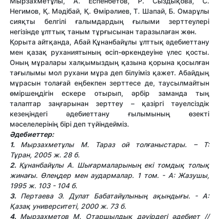
Мырзахметұлы, А. Еспенбетов, Р. Сыздықова, С.
Негимов, Қ. Мәдібай, Қ. Өмірәлиев, Т. Шапай, Б. Омарұлы
сияқты белгілі ғалымдардың ғылыми зерттеулері
негізінде ұлттық таным тұрғысынан таразылаған жөн.
Қорыта айтқанда, Абай Құнанбайұлы ұлттық әдебиеттану
мен қазақ руханиятының өсіп-өркендеуіне үлес қосты.
Оның мұралары халқымыздың қазына қорына қосылған
тағылымы мол рухани мұра деп білуіміз қажет. Абайдың
мұрасын толағай еңбекпен зерттесе де, таусылмайтын
өміршеңдігін ескере отырып, әрбір заманда тың
талаптар заңғарынан зерттеу – қазіргі тәуелсіздік
кезеңіндегі әдебиеттану ғылымының өзекті
мәселелерінің бірі деп түйіндейміз.
Әдебиеттер:
1.
Мырзахметұлы М. Тараз ой толғаныстары. – Т:
Тұран, 2005 ж. 28 б.
2.
Құнанбайұлы А. Шығармаларының екі томдық толық
жинағы. Өлеңдер мен аудармалар. 1 том. - А: Жазушы,
1995 ж. 103 - 104 б.
3.
Пертаева Э. Дулат Бабатайұлының ақындығы. - А:
Қазақ университеті,
2000 ж. 73 б.
4.
Мырзахметов М. Отаршылдық дәуірдегі әдебиет //