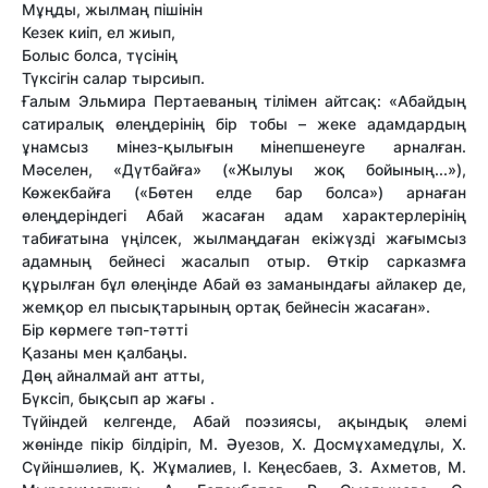
Мұңды, жылмаң пішінін
Кезек киіп, ел жиып,
Болыс болса, түсінің
Түксігін салар тырсиып.
Ғалым Эльмира Пертаеваның тілімен айтсақ: «Абайдың
сатиралық өлеңдерінің бір тобы – жеке адамдардың
ұнамсыз мінез-қылығын мінепшенеуге арналған.
Мәселен, «Дүтбайға» («Жылуы жоқ бойының...»),
Көжекбайға («Бөтен елде бар болса») арнаған
өлеңдеріндегі Абай жасаған адам характерлерінің
табиғатына үңілсек, жылмаңдаған екіжүзді жағымсыз
адамның бейнесі жасалып отыр. Өткір сарказмға
құрылған бұл өлеңінде Абай өз заманындағы айлакер де,
жемқор ел пысықтарының ортақ бейнесін жасаған».
Бір көрмеге тәп-тәтті
Қазаны мен қалбаңы.
Дөң айналмай ант атты,
Бүксіп, бықсып ар жағы .
Түйіндей келгенде, Абай поэзиясы, ақындық әлемі
жөнінде пікір білдіріп, М. Әуезов, Х. Досмұхамедұлы, Х.
Сүйіншәлиев, Қ. Жұмалиев, І. Кеңесбаев, З. Ахметов, М.