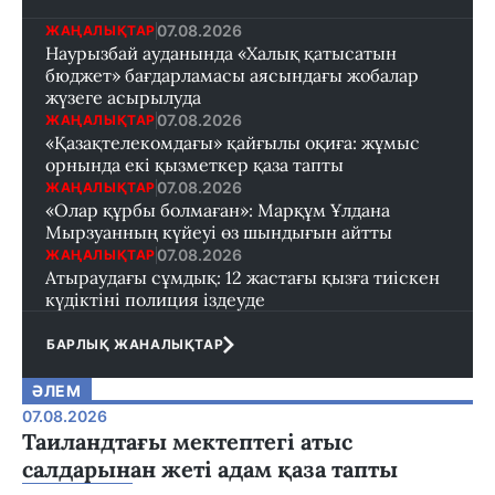
07.08.2026
ЖАҢАЛЫҚТАР
Наурызбай ауданында «Халық қатысатын
бюджет» бағдарламасы аясындағы жобалар
жүзеге асырылуда
07.08.2026
ЖАҢАЛЫҚТАР
«Қазақтелекомдағы» қайғылы оқиға: жұмыс
орнында екі қызметкер қаза тапты
07.08.2026
ЖАҢАЛЫҚТАР
«Олар құрбы болмаған»: Марқұм Ұлдана
Мырзуанның күйеуі өз шындығын айтты
07.08.2026
ЖАҢАЛЫҚТАР
Атыраудағы сұмдық: 12 жастағы қызға тиіскен
күдіктіні полиция іздеуде
БАРЛЫҚ ЖАНАЛЫҚТАР
ӘЛЕМ
07.08.2026
Таиландтағы мектептегі атыс
салдарынан жеті адам қаза тапты