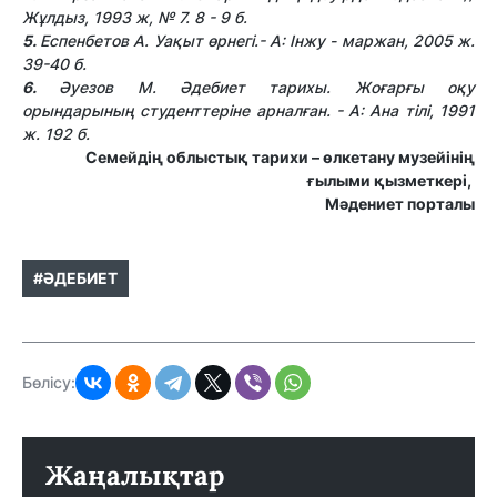
Жұлдыз, 1993 ж, № 7. 8 - 9 б.
5.
Еспенбетов А. Уақыт өрнегі.- А: Інжу - маржан, 2005 ж.
39-40 б.
6.
Әуезов М. Әдебиет тарихы. Жоғарғы оқу
орындарының студенттеріне арналған. - А: Ана тілі, 1991
ж. 192 б.
Семейдің облыстық тарихи – өлкетану музейінің
ғылыми қызметкері,
Мәдениет порталы
#ӘДЕБИЕТ
Бөлісу:
Жаңалықтар