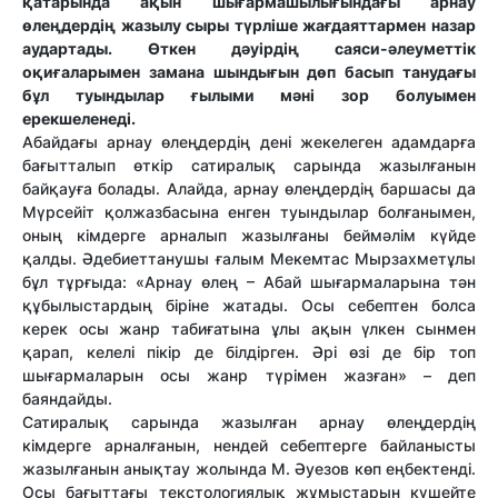
қатарында ақын шығармашылығындағы арнау
өлеңдердің жазылу сыры түрліше жағдаяттармен назар
аудартады. Өткен дәуірдің саяси-әлеуметтік
оқиғаларымен замана шындығын дөп басып танудағы
бұл туындылар ғылыми мәні зор болуымен
ерекшеленеді.
Абайдағы арнау өлеңдердің дені жекелеген адамдарға
бағытталып өткір сатиралық сарында жазылғанын
байқауға болады. Алайда, арнау өлеңдердің баршасы да
Мүрсейіт қолжазбасына енген туындылар болғанымен,
оның кімдерге арналып жазылғаны беймәлім күйде
қалды. Әдебиеттанушы ғалым Мекемтас Мырзахметұлы
бұл тұрғыда: «Арнау өлең – Абай шығармаларына тән
құбылыстардың біріне жатады. Осы себептен болса
керек осы жанр табиғатына ұлы ақын үлкен сынмен
қарап, келелі пікір де білдірген. Әрі өзі де бір топ
шығармаларын осы жанр түрімен жазған» – деп
баяндайды.
Сатиралық сарында жазылған арнау өлеңдердің
кімдерге арналғанын, нендей себептерге байланысты
жазылғанын анықтау жолында М. Әуезов көп еңбектенді.
Осы бағыттағы текстологиялық жұмыстарын күшейте