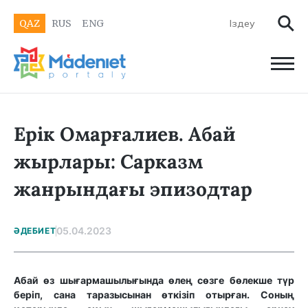
QAZ
RUS
ENG
Ерік Омарғалиев. Абай
жырлары: Сарказм
жанрындағы эпизодтар
05.04.2023
ӘДЕБИЕТ
Абай өз шығармашылығында өлең сөзге бөлекше түр
беріп, сана таразысынан өткізіп отырған. Соның