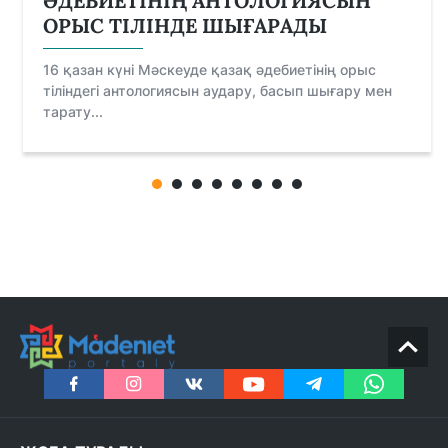
ӘДЕБИЕТІНІҢ АНТОЛОГИЯСЫН
ОРЫС ТІЛІНДЕ ШЫҒАРАДЫ
16 қазан күні Мәскеуде қазақ әдебиетінің орыс
тіліндегі антологиясын аудару, басып шығару мен
тарату...