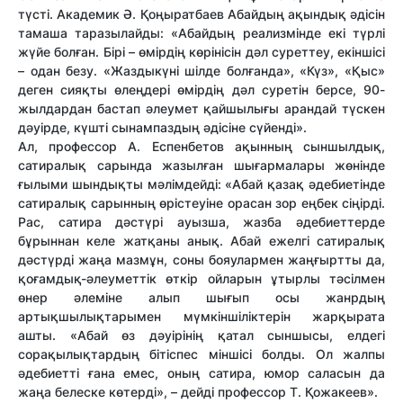
түсті. Академик Ә. Қоңыратбаев Абайдың ақындық әдісін
тамаша таразылайды: «Абайдың реализмінде екі түрлі
жүйе болған. Бірі – өмірдің көрінісін дәл суреттеу, екіншісі
– одан безу. «Жаздыкүні шілде болғанда», «Күз», «Қыс»
деген сияқты өлеңдері өмірдің дәл суретін берсе, 90-
жылдардан бастап әлеумет қайшылығы арандай түскен
дәуірде, күшті сынампаздың әдісіне сүйенді».
Ал, профессор А. Еспенбетов ақынның сыншылдық,
сатиралық сарында жазылған шығармалары жөнінде
ғылыми шындықты мәлімдейді: «Абай қазақ әдебиетінде
сатиралық сарынның өрістеуіне орасан зор еңбек сіңірді.
Рас, сатира дәстүрі ауызша, жазба әдебиеттерде
бұрыннан келе жатқаны анық. Абай ежелгі сатиралық
дәстүрді жаңа мазмұн, соны бояулармен жаңғыртты да,
қоғамдық-әлеуметтік өткір ойларын ұтырлы тәсілмен
өнер әлеміне алып шығып осы жанрдың
артықшылықтарымен мүмкіншіліктерін жарқырата
ашты. «Абай өз дәуірінің қатал сыншысы, елдегі
сорақылықтардың бітіспес міншісі болды. Ол жалпы
әдебиетті ғана емес, оның сатира, юмор саласын да
жаңа белеске көтерді», – дейді профессор Т. Қожакеев».