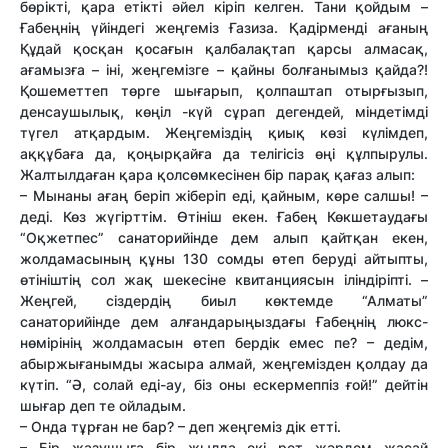
бөрікті, қара етікті әйел кіріп келген. Тани қойдым –
Ғабеңнің үйіндегі жеңгеміз Ғазиза. Қадірменді ағаның
Құдай қосқан қосағын қалбалақтап қарсы алмасақ,
ағамызға – іні, жеңгемізге – қайны болғанымыз қайда?!
Қошеметтеп төрге шығарып, қолпаштап отырғызып,
денсаушылық, көңіл -күй сұрап дегендей, міндетімді
түгел атқардым. Жеңгеміздің қиық көзі күлімдеп,
аққұбаға да, қоңырқайға да телігісіз өңі құлпырулы.
Жалтылдаған қара қолсөмкесінен бір парақ қағаз алып:
– Мынаны ағаң беріп жіберіп еді, қайным, көре салшы! –
деді. Көз жүгірттім. Өтініш екен. Ғабең Көкшетаудағы
“Оқжетпес” санаторийінде дем алып қайтқан екен,
жолдамасының құны 130 сомды өтеп беруді айтыпты,
өтініштің сол жақ шекесіне квитанциясын іліндіріпті. –
Жеңгей, сіздердің биыл көктемде “Алматы”
санаторийінде дем алғандарыңыздағы Ғабеңнің люкс-
нөмірінің жолдамасын өтеп бердік емес пе? – дедім,
абыржығанымды жасыра алмай, жеңгемізден қолдау да
күтіп. “Ә, солай еді-ау, біз оны ескермеппіз ғой!” дейтін
шығар деп те ойладым.
– Онда тұрған не бар? – деп жеңгеміз дік етті.
– Бір жазушыға бір жылда екі рет жәрдем жасай