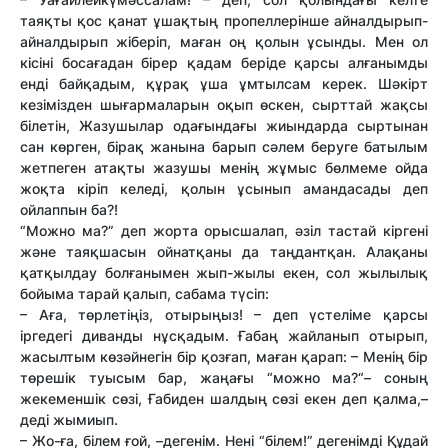
таяқты қос қанат ұшақтың пропеллерінше айналдырып-
айналдырып жіберіп, маған оң қолын ұсынды. Мен ол
кісіні босағадан бірер қадам беріде қарсы алғанымды
енді байқадым, құрақ ұша ұмтылсам керек. Шәкірт
кезімізден шығармаларын оқып өскен, сырттай жақсы
білетін, Жазушылар одағындағы жиындарда сыртынан
сан көрген, бірақ жанына барып сәлем беруге батылым
жетпеген атақты жазушы менің жұмыс бөлмеме ойда
жоқта кіріп келеді, қолын ұсынып амандасады деп
ойлаппын ба?!
“Можно ма?” деп жорта орысшалап, әзіл тастай кіргені
және таяқшасын ойнатқаны да таңдантқан. Алақаны
қатқылдау болғанымен жып-жылы екен, сол жылылық
бойыма тарай қалып, сабама түсіп:
– Аға, төрлетіңіз, отырыңыз! – деп үстеліме қарсы
іргедегі диванды нұсқадым. Ғабаң жайланып отырып,
жасылтым көзәйнегін бір қозғап, маған қарап: – Менің бір
төрешік туысым бар, жаңағы “можно ма?“– соның
жекеменшік сөзі, Ғабиден шалдың сөзі екен деп қалма,–
деді жымиып.
– Жо-ға, білем ғой, –дегенім. Нені “білем!” дегенімді Құдай