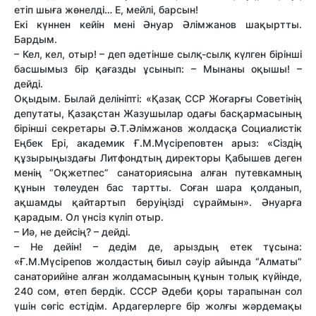
етіп шыға жөнелді… Е, мейлі, барсын!
Екі күннен кейін мені Әнуар Әлімжанов шақыртты.
Бардым.
– Кел, кел, отыр! – деп әдетінше сылқ-сылқ күлген бірінші
басшымыз бір қағазды ұсынып: – Мынаны оқышы! –
дейді.
Оқыдым. Былай делініпті: «Қазақ ССР Жоғарғы Советінің
депутаты, Қазақстан Жазушылар одағы басқармасының
бірінші секретары Ә.Т.Әлімжанов жолдасқа Социалистік
Еңбек Ері, академик Ғ.М.Мүсіреповтен арыз: «Сіздің
құзырыңыздағы Литфондтың директоры Қабышев деген
менің “Оқжетпес” санаториясына алған путевкамның
құнын төлеуден бас тартты. Соған шара қолданып,
ақшамды қайтартып беруіңізді сұраймын». Әнуарға
қарадым. Ол үнсіз күліп отыр.
– Иә, не дейсің? – дейді.
– Не дейін! – дедім де, арыздың етек тұсына:
«Ғ.М.Мүсірепов жолдастың биыл сәуір айында “Алматы”
санаторийіне алған жолдамасының құнын толық күйінде,
240 сом, өтеп бердік. СССР Әдеби қоры тарапынан сол
үшін сөгіс естідім. Ардагерлерге бір жолғы жәрдемақы