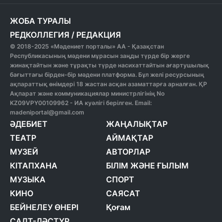
ЖОБА ТУРАЛЫ
РЕДКОЛЛЕГИЯ
/
РЕДАКЦИЯ
© 2018-2025 «Мәдениет порталы» АА - Қазақстан
Республикасының мәдени мұрасын заңды түрде бір жерге
жинақтайтын және тұрақты түрде насихаттайтын ағартушылық
бағыттағы бірден-бір мәдени платформа. Бұл желі ресурсының
ақпараттық өнімдері 18 жастан асқан азаматтарға арналған. ҚР
Ақпарат және коммуникациялар министрлігінің No
KZ09VPY00109962 - ИА куәлігі берілген. Email:
madeniportal@gmail.com
ӘДЕБИЕТ
ЖАҢАЛЫҚТАР
ТЕАТР
АЙМАҚТАР
МУЗЕЙ
АВТОРЛАР
КІТАПХАНА
БІЛІМ ЖӘНЕ ҒЫЛЫМ
МУЗЫКА
СПОРТ
КИНО
САЯСАТ
БЕЙНЕЛЕУ ӨНЕРІ
Қоғам
САЛТ-ДӘСТҮР