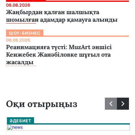
08.08.2026
Жаңбырдан қалған шалшықта
шомылған адамдар қамауға алынды
ШОУ-БИЗНЕС
08.08.2026
Реанимацияға түсті: MuzArt әншісі
Кенжебек Жанәбіловке шұғыл ота
жасалды
Оқи отырыңыз
ӘДЕБИЕТ