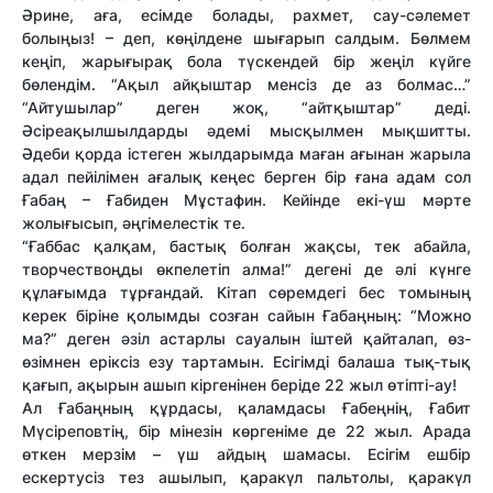
Әрине, аға, есімде болады, рахмет, сау-сәлемет
болыңыз! – деп, көңілдене шығарып салдым. Бөлмем
кеңіп, жарығырақ бола түскендей бір жеңіл күйге
бөлендім. “Ақыл айқыштар менсіз де аз болмас…”
“Айтушылар” деген жоқ, “айтқыштар” деді.
Әсіреақылшылдарды әдемі мысқылмен мықшитты.
Әдеби қорда істеген жылдарымда маған ағынан жарыла
адал пейілімен ағалық кеңес берген бір ғана адам сол
Ғабаң – Ғабиден Мұстафин. Кейінде екі-үш мәрте
жолығысып, әңгімелестік те.
“Ғаббас қалқам, бастық болған жақсы, тек абайла,
творчествоңды өкпелетіп алма!” дегені де әлі күнге
құлағымда тұрғандай. Кітап сөремдегі бес томының
керек біріне қолымды созған сайын Ғабаңның: “Можно
ма?” деген әзіл астарлы сауалын іштей қайталап, өз-
өзімнен еріксіз езу тартамын. Есігімді балаша тық-тық
қағып, ақырын ашып кіргенінен беріде 22 жыл өтіпті-ау!
Ал Ғабаңның құрдасы, қаламдасы Ғабеңнің, Ғабит
Мүсіреповтің, бір мінезін көргеніме де 22 жыл. Арада
өткен мерзім – үш айдың шамасы. Есігім ешбір
ескертусіз тез ашылып, қаракүл пальтолы, қаракүл