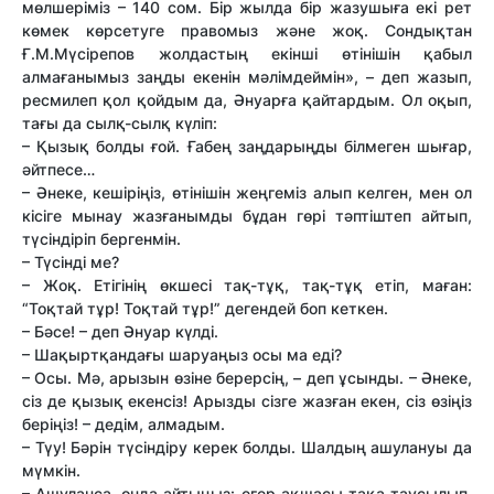
мөлшеріміз – 140 сом. Бір жылда бір жазушыға екі рет
көмек көрсетуге правомыз және жоқ. Сондықтан
Ғ.М.Мүсірепов жолдастың екінші өтінішін қабыл
алмағанымыз заңды екенін мәлімдеймін», – деп жазып,
ресмилеп қол қойдым да, Әнуарға қайтардым. Ол оқып,
тағы да сылқ-сылқ күліп:
– Қызық болды ғой. Ғабең заңдарыңды білмеген шығар,
әйтпесе…
– Әнеке, кешіріңіз, өтінішін жеңгеміз алып келген, мен ол
кісіге мынау жазғанымды бұдан гөрі тәптіштеп айтып,
түсіндіріп бергенмін.
– Түсінді ме?
– Жоқ. Етігінің өкшесі тақ-тұқ, тақ-тұқ етіп, маған:
“Тоқтай тұр! Тоқтай тұр!” дегендей боп кеткен.
– Бәсе! – деп Әнуар күлді.
– Шақыртқандағы шаруаңыз осы ма еді?
– Осы. Мә, арызын өзіне берерсің, – деп ұсынды. – Әнеке,
сіз де қызық екенсіз! Арызды сізге жазған екен, сіз өзіңіз
беріңіз! – дедім, алмадым.
– Түу! Бәрін түсіндіру керек болды. Шалдың ашулануы да
мүмкін.
– Ашуланса, онда айтыңыз: егер ақшасы тақа таусылып,