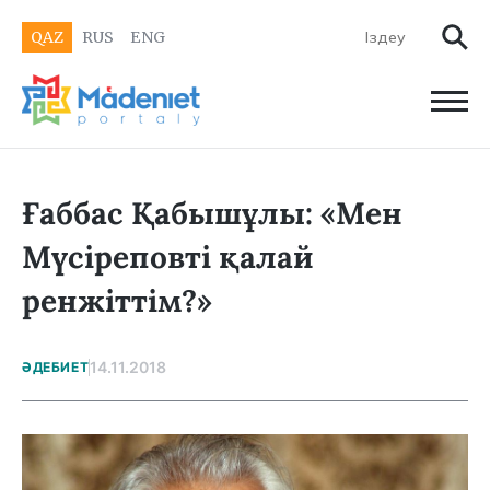
QAZ
RUS
ENG
Ғаббас Қабышұлы: «Мен
Мүсіреповті қалай
ренжіттім?»
14.11.2018
ӘДЕБИЕТ