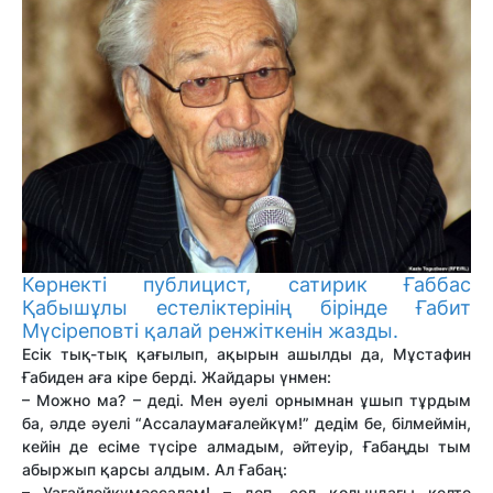
Көрнекті публицист, сатирик Ғаббас
Қабышұлы естеліктерінің бірінде Ғабит
Мүсіреповті қалай ренжіткенін жазды.
Есік тық-тық қағылып, ақырын ашылды да, Мұстафин
Ғабиден аға кіре берді. Жайдары үнмен:
– Можно ма? – деді. Мен әуелі орнымнан ұшып тұрдым
ба, әлде әуелі “Ассалаумағалейкүм!” дедім бе, білмеймін,
кейін де есіме түсіре алмадым, әйтеуір, Ғабаңды тым
абыржып қарсы алдым. Ал Ғабаң:
– Уағайлейкүмәссалам! – деп, сол қолындағы келте