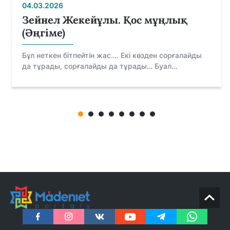
04.03.2026
Зейнел Жекейұлы. Қос мұңлық
(Әңгіме)
Бұл неткен бітпейтін жас…. Екі көзден сорғалайды
да тұрады, сорғалайды да тұрады… Буал...