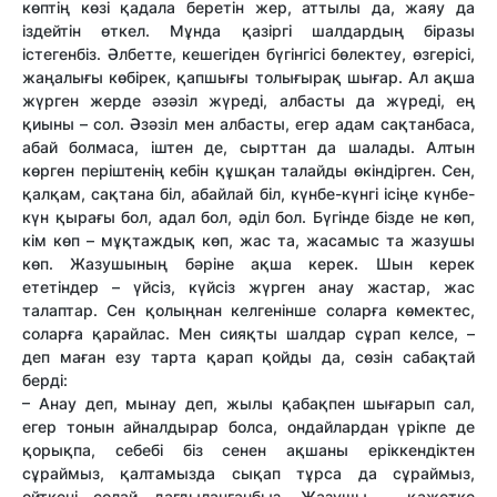
көптің көзі қадала беретін жер, аттылы да, жаяу да
іздейтін өткел. Мұнда қазіргі шалдардың біразы
істегенбіз. Әлбетте, кешегіден бүгінгісі бөлектеу, өзгерісі,
жаңалығы көбірек, қапшығы толығырақ шығар. Ал ақша
жүрген жерде әзәзіл жүреді, албасты да жүреді, ең
қиыны – сол. Әзәзіл мен албасты, егер адам сақтанбаса,
абай болмаса, іштен де, сырттан да шалады. Алтын
көрген періштенің кебін құшқан талайды өкіндірген. Сен,
қалқам, сақтана біл, абайлай біл, күнбе-күнгі ісіңе күнбе-
күн қырағы бол, адал бол, әділ бол. Бүгінде бізде не көп,
кім көп – мұқтаждық көп, жас та, жасамыс та жазушы
көп. Жазушының бәріне ақша керек. Шын керек
ететіндер – үйсіз, күйсіз жүрген анау жастар, жас
талаптар. Сен қолыңнан келгенінше соларға көмектес,
соларға қарайлас. Мен сияқты шалдар сұрап келсе, –
деп маған езу тарта қарап қойды да, сөзін сабақтай
берді:
– Анау деп, мынау деп, жылы қабақпен шығарып сал,
егер тонын айналдырар болса, ондайлардан үрікпе де
қорықпа, себебі біз сенен ақшаны еріккендіктен
сұраймыз, қалтамызда сықап тұрса да сұраймыз,
өйткені солай дағдыланғанбыз. Жазушы – қажетке