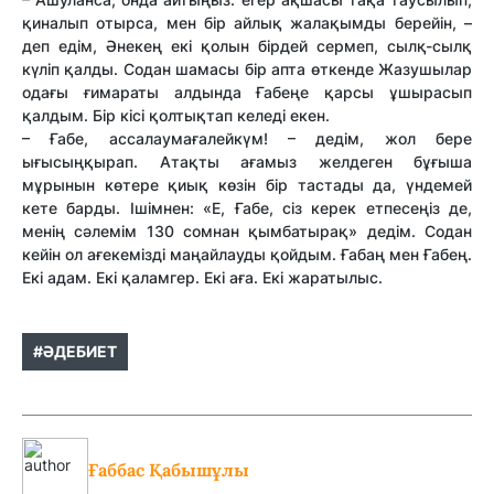
қиналып отырса, мен бір айлық жалақымды берейін, –
деп едім, Әнекең екі қолын бірдей сермеп, сылқ-сылқ
күліп қалды. Содан шамасы бір апта өткенде Жазушылар
одағы ғимараты алдында Ғабеңе қарсы ұшырасып
қалдым. Бір кісі қолтықтап келеді екен.
– Ғабе, ассалаумағалейкүм! – дедім, жол бере
ығысыңқырап. Атақты ағамыз желдеген бұғыша
мұрынын көтере қиық көзін бір тастады да, үндемей
кете барды. Ішімнен: «Е, Ғабе, сіз керек етпесеңіз де,
менің сәлемім 130 сомнан қымбатырақ» дедім. Содан
кейін ол ағекемізді маңайлауды қойдым. Ғабаң мен Ғабең.
Екі адам. Екі қаламгер. Екі аға. Екі жаратылыс.
#ӘДЕБИЕТ
Ғаббас Қабышұлы