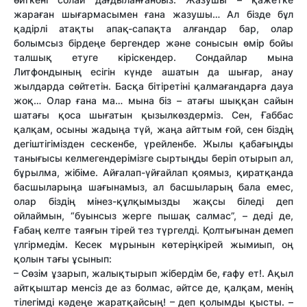
жараған шығармасымен ғана жазушы… Ал бізде бұл
қадірлі атақты апақ-сапақта алғандар бар, олар
болымсыз бірдеңе бергендер және сонысын өмір бойы
талшық етуге кіріскендер. Сондайлар мына
Литфондының есігін күнде ашатын да шығар, анау
жылдарда сөйтетін. Басқа бітіретіні қалмағандарға дауа
жоқ… Олар ғана ма… мына біз – атағы шыққан сайын
шатағы қоса шығатын қызылкөздерміз. Сен, Ғаббас
қалқам, осыны жадыңа түй, жаңа айттым ғой, сен біздің
дегіштігімізден сескенбе, үрейленбе. Жылы қабағыңды
танығысы келмегендерімізге сыртыңды беріп отырып ал,
бұрылма, жібіме. Айғалап-үйғайлап қоямыз, қиратқанда
басшыларыңа шағынамыз, ал басшыларың бала емес,
олар біздің мінез-құлқымызды жақсы біледі деп
ойлаймын, “буынсыз жерге пышақ салмас”, – деді де,
Ғабаң келте таяғын тірей тез түргелді. Қолтығынан демеп
үлгірмедім. Кесек мұрынын көтеріңкірей жымиып, оң
қолын тағы ұсынып:
– Сөзім ұзарып, жалықтырып жібердім бе, ғафу ет!. Ақыл
айтқыштар менсіз де аз болмас, әйтсе де, қалқам, менің
тілегімді кәдеңе жаратқайсың! – деп қолымды қысты. –