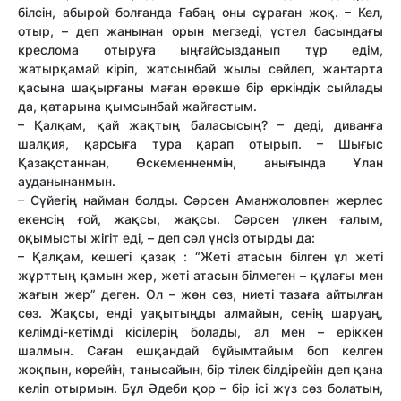
білсін, абырой болғанда Ғабаң оны сұраған жоқ. – Кел,
отыр, – деп жанынан орын мегзеді, үстел басындағы
креслома отыруға ыңғайсызданып тұр едім,
жатырқамай кіріп, жатсынбай жылы сөйлеп, жантарта
қасына шақырғаны маған ерекше бір еркіндік сыйлады
да, қатарына қымсынбай жайғастым.
– Қалқам, қай жақтың баласысың? – деді, диванға
шалқия, қарсыға тура қарап отырып. – Шығыс
Қазақстаннан, Өскеменненмін, анығында Ұлан
ауданынанмын.
– Сүйегің найман болды. Сәрсен Аманжоловпен жерлес
екенсің ғой, жақсы, жақсы. Сәрсен үлкен ғалым,
оқымысты жігіт еді, – деп сәл үнсіз отырды да:
– Қалқам, кешегі қазақ : “Жеті атасын білген ұл жеті
жұрттың қамын жер, жеті атасын білмеген – құлағы мен
жағын жер” деген. Ол – жөн сөз, ниеті тазаға айтылған
сөз. Жақсы, енді уақытыңды алмайын, сенің шаруаң,
келімді-кетімді кісілерің болады, ал мен – еріккен
шалмын. Саған ешқандай бұйымтайым боп келген
жоқпын, көрейін, танысайын, бір тілек білдірейін деп қана
келіп отырмын. Бұл Әдеби қор – бір ісі жүз сөз болатын,