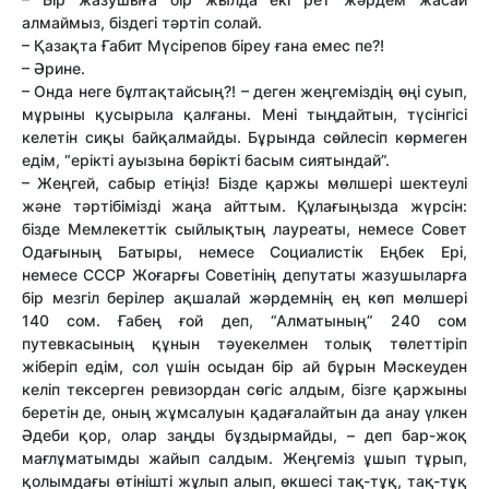
алмаймыз, біздегі тәртіп солай.
– Қазақта Ғабит Мүсірепов біреу ғана емес пе?!
– Әрине.
– Онда неге бұлтақтайсың?! – деген жеңгеміздің өңі суып,
мұрыны қусырыла қалғаны. Мені тыңдайтын, түсінгісі
келетін сиқы байқалмайды. Бұрында сөйлесіп көрмеген
едім, “ерікті ауызына бөрікті басым сиятындай”.
– Жеңгей, сабыр етіңіз! Бізде қаржы мөлшері шектеулі
және тәртібімізді жаңа айттым. Құлағыңызда жүрсін:
бізде Мемлекеттік сыйлықтың лауреаты, немесе Совет
Одағының Батыры, немесе Социалистік Еңбек Ері,
немесе СССР Жоғарғы Советінің депутаты жазушыларға
бір мезгіл берілер ақшалай жәрдемнің ең көп мөлшері
140 сом. Ғабең ғой деп, “Алматының” 240 сом
путевкасының құнын тәуекелмен толық төлеттіріп
жіберіп едім, сол үшін осыдан бір ай бұрын Мәскеуден
келіп тексерген ревизордан сөгіс алдым, бізге қаржыны
беретін де, оның жұмсалуын қадағалайтын да анау үлкен
Әдеби қор, олар заңды бұздырмайды, – деп бар-жоқ
мағлұматымды жайып салдым. Жеңгеміз ұшып тұрып,
қолымдағы өтінішті жұлып алып, өкшесі тақ-тұқ, тақ-тұқ