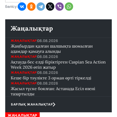
Бөлісу:
Жаңалықтар
08.08.2026
ЖАҢАЛЫҚТАР
Жаңбырдан қалған шалшықта шомылған
адамдар қамауға алынды
08.08.2026
ЖАҢАЛЫҚТАР
Ақтауда бес елді біріктірген Caspian Sea Action
Week 2026 өтіп жатыр
08.08.2026
ЖАҢАЛЫҚТАР
Кеше бір тәулікте 3 орман өрті тіркелді
08.08.2026
ЖАҢАЛЫҚТАР
Жасыл түске боялған: Астанада Есіл өзені
тазартылды
БАРЛЫҚ ЖАНАЛЫҚТАР
ЖАҢАЛЫҚТАР