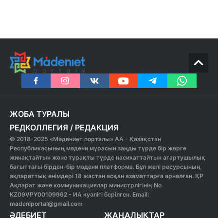
ЖОБА ТУРАЛЫ
РЕДКОЛЛЕГИЯ
/
РЕДАКЦИЯ
© 2018-2025 «Мәдениет порталы» АА - Қазақстан
Республикасының мәдени мұрасын заңды түрде бір жерге
жинақтайтын және тұрақты түрде насихаттайтын ағартушылық
бағыттағы бірден-бір мәдени платформа. Бұл желі ресурсының
ақпараттық өнімдері 18 жастан асқан азаматтарға арналған. ҚР
Ақпарат және коммуникациялар министрлігінің No
KZ09VPY00109962 - ИА куәлігі берілген. Email:
madeniportal@gmail.com
ӘДЕБИЕТ
ЖАҢАЛЫҚТАР