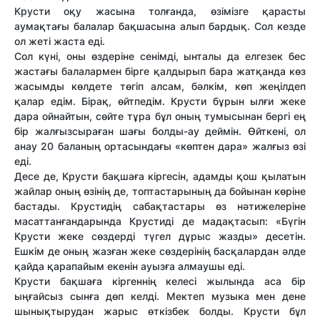
Крусти оқу жасына толғанда, өзімізге қарасты
аумақтағы балалар бақшасына алып бардық. Сол кезде
ол жеті жаста еді.
Сол күні, оны өздеріне сенімді, ынталы да елгезек бес
жастағы балалармен бірге қалдырып бара жатқанда көз
жасымды көлдете төгіп алсам, бәлкім, көп жеңілдеп
қалар едім. Бірақ, өйтпедім. Крусти бұрын ылғи жеке
дара ойнайтын, сөйте тұра бұл оның тумысынан бергі ең
бір жалғызсыраған шағы болды-ау деймін. Өйткені, ол
анау 20 баланың ортасындағы «көптен дара» жалғыз өзі
еді.
Десе де, Крусти бақшаға кіргесін, адамды қош қылатын
жайлар оның өзінің де, топтастарының да бойынан көріне
бастады. Крустидің сабақтастары өз нәтижелеріне
масаттанғандарында Крустиді де мадақтасып: «Бүгін
Крусти жеке сөздерді түгел дұрыс жазды» десетін.
Ешкім де оның жазған жеке сөздерінің басқалардан әлде
қайда қарапайым екенін ауызға алмаушы еді.
Крусти бақшаға кіргеннің келесі жылында аса бір
ыңғайсыз сынға дөп келді. Мектеп музыка мен дене
шынықтырудан жарыс өткізбек болды. Крусти бұл