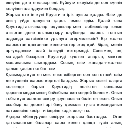
екеуіне де өте нәшәр еді. Күйеуім екеуіміз де сол күннің
келуінен алаңдаумен болдық.
Жарыс өтетін күні Крусти өтірік ауыра қалды. Өзім де
оның үйде қалуына қарсы емес едім. Қалай ғана
Крустиді ата-аналар, оқушылар мен тәрбиешілер толып
отырған дене шынықтыру клубында, шаршы топтың
алдында сәтсіздікке ұрынуға итермелекпін? Бір жолғы
жарыстан қалғаннан келер-кетер жоқ қой. Бірақ, менің
ар-ұжданым олай істеудіі көтермеді. Сонымен, өңі
матадай бозарған Крустиді күштеп апарып, мектеп
машинасына шығардым. Сосын, өзім жападан-жалғыз
қалып қасіретке баттым.
Қызымды күштеп мектепке жіберген соң көп өтпей, өзім
де күшеніп жарыс көргелі бардым. Жарыс кезегі оларға
келгенде барып Крустидің неліктен соншама
қорынатындығының байыбына жеткендей болдым. Оның
тобы күш жалғап секіру группасына бөлінген екен. Оның
сылбыр да дөрекі әрі баяу қимылы тұтас команданың
нәтижесіне кесір тигізеріне кәдік жоқ- ты.
Ақыры «Кенгуруше секіру» жарысы басталды. Оған
қатынасатын балалар сары кенеп қапқа түсіп алып,