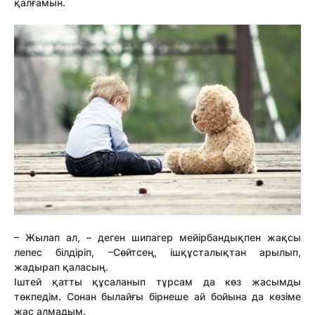
қалғамын.
– Жылап ал, – деген шипагер мейірбандықпен жақсы
лепес білдіріп, –Сөйтсең, ішқұсталықтан арылып,
жадырап қаласың.
Іштей қатты құсаланып тұрсам да көз жасымды
төкпедім. Сонан былайғы бірнеше ай бойына да көзіме
жас алмадым.