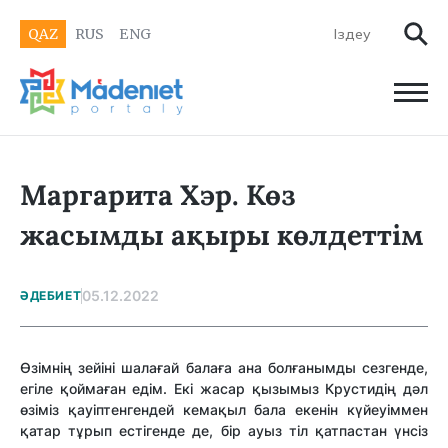
QAZ
RUS
ENG
Маргарита Хэр. Көз
жасымды ақыры көлдеттім
05.12.2022
ӘДЕБИЕТ
Өзімнің зейіні шалағай балаға ана болғанымды сезгенде,
егіле қоймаған едім. Екі жасар қызымыз Крустидің дәл
өзіміз қауіптенгендей кемақыл бала екенін күйеуіммен
қатар тұрып естігенде де, бір ауыз тіл қатпастан үнсіз