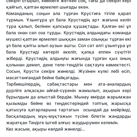
секіріп отырып, көмбеге жеткен соң, тағы да секіріп кері
қайтып, қаптан өрмелеп шығады екен.
Команданың соңын ала тұрған Крустиға тігіле қарап
тұрмын. Ұзынтұра ұл бала Крустидің арт жағына келіп
тұра қалып, белінен қапсыра құшақтады. Қалған екі ұл
бала онан сәл оза тұрды. Крустидің алдындағы команда
мүшесі қаптан өрмелеп шыққан заман озыңқы тұрған екі
ұл бала қапты алып аузын ашты. Сол сәт әлгі ұзынтұра ұл
бала Крустиді көтеріп әкеліп, қапқа еппен сүңгітіп
жіберді. Крустидің алдыңғы жағында тұрған қыз оның
қолынан демеп, дене тепе-теңдігін сақтауға көмектесті.
Сосын, Крусти секіре жөнелді. Жүзінен күлкі лебі есіп,
масаттанғандай бейне байқатады.
Тәрбиешілердің, сабақтастары мен ата-аналардың
дүрліге алқасқан айғай-сүренін жамылып, ақырын кері
бұрылдым да алыстай бердім. Мынау өмірде жарымжан
қызымды бейне өз теңдестеріндей топтық жарысқа
қатысуға қатарларына тартатын осындай да мейрімді,
басқалардың мұң-мұқтажын түсіне білетін жандарды
жаратқан Тәңірге іштей алғыс жаудырумен келемін.
Көз жасым, ақыры көлдей жөнелді...