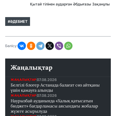
Қытай тілінен аударған Әбдығазы Зақанұлы
#ӘДЕБИЕТ
Бөлісу:
Жаңалықтар
07.08.2026
ЖАҢАЛЫҚТАР
Белгілі блогер Астанада балағат сөз айтқаны
үшін қамауға алынды
07.08.2026
ЖАҢАЛЫҚТАР
Наурызбай ауданында «Халық қатысатын
бюджет» бағдарламасы аясындағы жобалар
жүзеге асырылуда