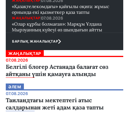
07.08.2026
ЖАҢАЛЫҚТАР
«Қазақтелекомдағы» қайғылы оқиға: жұмыс
орнында екі қызметкер қаза тапты
07.08.2026
ЖАҢАЛЫҚТАР
«Олар құрбы болмаған»: Марқұм Ұлдана
Мырзуанның күйеуі өз шындығын айтты
БАРЛЫҚ ЖАНАЛЫҚТАР
ЖАҢАЛЫҚТАР
07.08.2026
Белгілі блогер Астанада балағат сөз
айтқаны үшін қамауға алынды
ӘЛЕМ
07.08.2026
Таиландтағы мектептегі атыс
салдарынан жеті адам қаза тапты