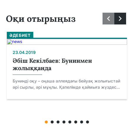
Оқи отырыңыз
ӘДЕБИЕТ
23.04.2019
Әбіш Кекілбаев: Бунинмен
жолыққанда
Бунинді оқу – оңаша аллеядағы бейуақ жолығыстай
әрі сырлы, әрі мұңлы. Қапелімде қаймыға жүздес...