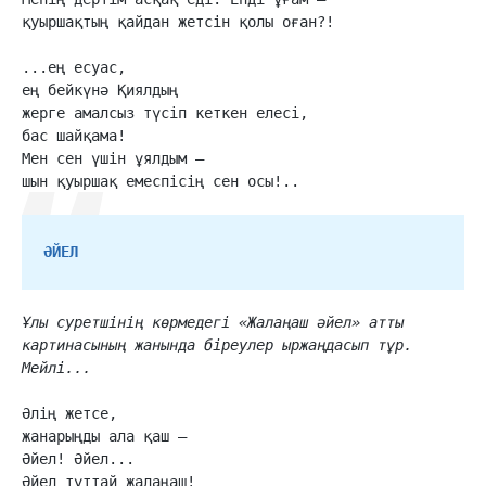
қуыршақтың қайдан жетсін қолы оған?!

...ең есуас,

ең бейкүнә Қиялдың

жерге амалсыз түсіп кеткен елесі,

бас шайқама!

Мен сен үшін ұялдым –

шын қуыршақ емеспісің сен осы!..
ӘЙЕЛ
Ұлы суретшінің көрмедегі «Жалаңаш әйел» атты
картинасының жанында біреулер ыржаңдасып тұр.
Мейлі...
Әлің жетсе,

жанарыңды ала қаш –

Әйел! Әйел...

Әйел тұттай жалаңаш!
