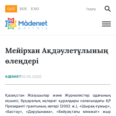
QAZ
RUS
ENG
Мейірхан Ақдәулетұлының
өлеңдері
10.05.2020
ӘДЕБИЕТ
Қазақстан Жазушылар және Журналистер одағының
мүшесі, бұқаралық ақпарат құралдары саласындағы ҚР
Президенті грантының иегері (2002 ж.), «Шырақ-ғұмыр»,
«Бастау», «Дәруішнама», «Бейуақтағы мінәжат» жыр