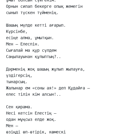
Орнын сипап бекерге опық жемегін

сынып түскен түйменің.

Шашың мүлде кетті ағарып.

Күрсінбе,

есіңе алма, ұмытқын.

Мен – Елеспін.

Сығалай ма құр сүлдем

Саңылауынан құлыптың?..

Дәрменің жоқ шашың жұлып жылауға,

үздігерсің,

тынарсың.

Жалынар ем «соны ая!» деп Құдайға –

елес тілін кім алсын!..

Сен қирама.

Несі кетсін Елестің –

одан мұңсыз елде жоқ.

Мен –

өзіңді өп-өтірік, көмескі
