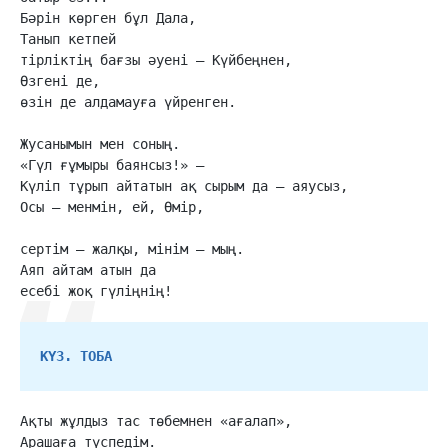
Бәрін көрген бұл Дала,

Танып кетпей

тірліктің бағзы әуені — Күйбеңнен,

Өзгені де,

өзін де алдамауға үйренген.

Жусанымын мен соның.

«Гүл ғұмыры баянсыз!» —

Күліп тұрып айтатын ақ сырым да — аяусыз,

Осы — менмін, ей, Өмір,

сертім — жалқы, мінім — мың.

Аяп айтам атын да

есебі жоқ гүліңнің!
КҮЗ. ТОБА
Ақты жұлдыз тас төбемнен «ағалап»,

Арашаға түспедім.
