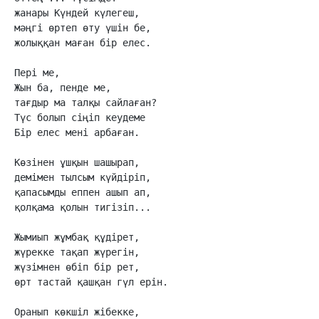
жанары Күндей күлегеш,

мәңгі өртеп өту үшін бе,

жолыққан маған бір елес.

Пері ме,

Жын ба, пенде ме,

тағдыр ма талқы сайлаған?

Түс болып сіңіп кеудеме

Бір елес мені арбаған.

Көзінен ұшқын шашырап,

демімен тылсым күйдіріп,

қапасымды еппен ашып ап,

қолқама қолын тигізіп...

Жымиып жұмбақ құдірет,

жүрекке тақап жүрегін,

жүзімнен өбіп бір рет,

өрт тастай қашқан гүл ерін.

Оранып көкшіл жібекке,
