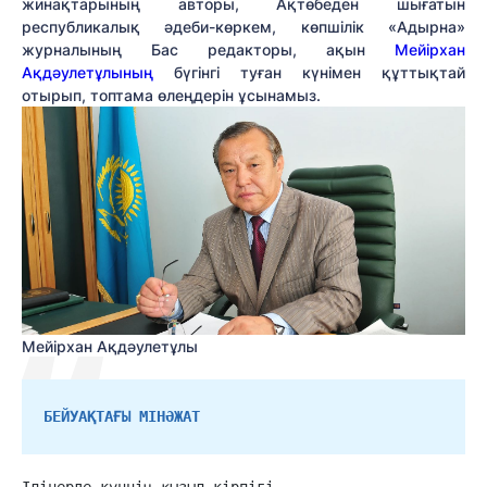
жинақтарының авторы, Ақтөбеден шығатын
республикалық әдеби-көркем, көпшілік «Адырна»
журналының Бас редакторы, ақын
Мейірхан
Ақдәулетұлының
бүгінгі туған күнімен құттықтай
отырып, топтама өлеңдерін ұсынамыз.
Мейірхан Ақдәулетұлы
БЕЙУАҚТАҒЫ МІНӘЖАТ
Ілінерде күннің қызыл кірпігі
