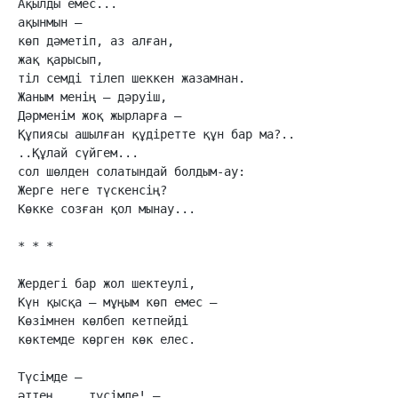
Ақылды емес...

ақынмын —

көп дәметіп, аз алған,

жақ қарысып,

тіл семді тілеп шеккен жазамнан.

Жаным менің — дәруіш,

Дәрменім жоқ жырларға —

Құпиясы ашылған құдіретте құн бар ма?..

..Құлай сүйгем...

сол шөлден солатындай болдым-ау:

Жерге неге түскенсің?

Көкке созған қол мынау...

* * *

Жердегі бар жол шектеулі,

Күн қысқа — мұңым көп емес –

Көзімнен көлбеп кетпейді

көктемде көрген көк елес.

Түсімде —

әттең ... түсімде! —
