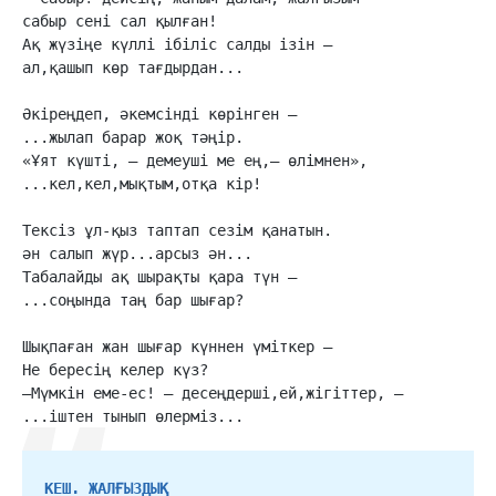
сабыр сені сал қылған!

Ақ жүзіңе күллі ібіліс салды ізін –

ал,қашып көр тағдырдан...

Әкіреңдеп, әкемсінді көрінген –

...жылап барар жоқ тәңір.

«Ұят күшті, – демеуші ме ең,– өлімнен»,

...кел,кел,мықтым,отқа кір!

Тексіз ұл-қыз таптап сезім қанатын.

ән салып жүр...арсыз ән...

Табалайды ақ шырақты қара түн –

...соңында таң бар шығар?

Шықпаған жан шығар күннен үміткер –

Не бересің келер күз?

–Мүмкін еме-ес! – десеңдерші,ей,жігіттер, –

...іштен тынып өлерміз...
КЕШ. ЖАЛҒЫЗДЫҚ