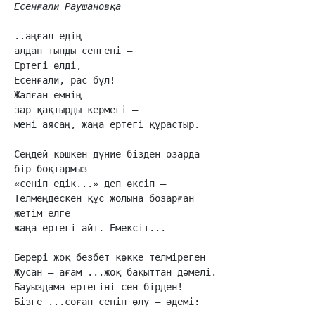
Есенғали Раушановқа
..аңғал едің

алдап тынды сенгені –

Ертегі өлді,

Есенғали, рас бұл!

Жалған емнің

зар қақтырды кермегі –

мені аясаң, жаңа ертегі құрастыр.

Сеңдей көшкен дүние бізден озарда

бір боқтармыз

«сеніп едік...» деп өксіп –

Телмеңдескен құс жолына бозарған

жетім елге

жаңа ертегі айт. Емексіт...

Берері жоқ безбет көкке телміреген

Жусан – ағам ...жоқ бақыттан дәмелі.

Бауыздама ертегіні сен бірден! –

Бізге ...соған сеніп өлу – әдемі:
