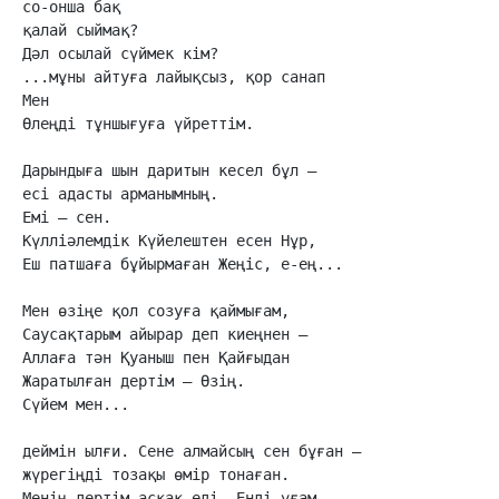
со-онша бақ

қалай сыймақ?

Дәл осылай сүймек кім?

...мұны айтуға лайықсыз, қор санап

Мен

Өлеңді тұншығуға үйреттім.

Дарындыға шын даритын кесел бұл –

есі адасты арманымның.

Емі – сен.

Күлліәлемдік Күйелештен есен Нұр,

Еш патшаға бұйырмаған Жеңіс, е-ең...

Мен өзіңе қол созуға қаймығам,

Саусақтарым айырар деп киеңнен –

Аллаға тән Қуаныш пен Қайғыдан

Жаратылған дертім – Өзің.

Сүйем мен...

деймін ылғи. Сене алмайсың сен бұған –

жүрегіңді тозақы өмір тонаған.

Менің дертім асқақ еді. Енді ұғам –
