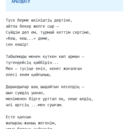
АРЫЗДАСУ
Түсе берме өкініштің дертіне,

айтпа бекер желге сыр –

Сүйдім деп ем, тұрмай кеттім сертіме,

«Кеш, кеш...» деме,

сен кешір!

Табылмады менен күткен көп арман –

түгендейсің қайбірін...

Мен – түсіңе еніп, кенет жоғалған

елесі екем қайғының.

Дарындылар шақ шыдайтын кеселдің –

шын сүюдің уынан,

меніменен бірге ұрттап ең, неше өлдің,

әлі өртсің ...мен суығам.

Есте қалсын

жапырақ-жаның жегенім,

ұмыт болсын сүйгенім.
