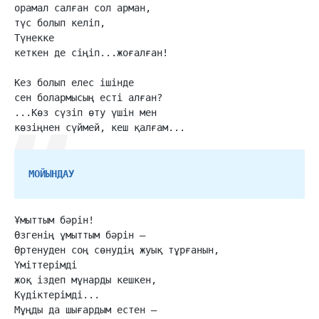
орамал салған сол арман,

түс болып келіп,

Түнекке

кеткен де сіңіп...жоғалған!

Кез болып елес ішінде

сен болармысың есті алған?

...Көз сүзіп өту үшін мен

көзіңнен сүймей, кеш қалғам...
МОЙЫНДАУ
Ұмыттым бәрін!

Өзгенің ұмыттым бәрін —

Өртенуден соң сөнудің жуық тұрғанын,

Үміттерімді

жоқ іздеп мұнарды кешкен,

Күдіктерімді...

Мұңды да шығардым естен —
