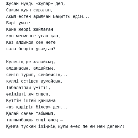
Жусан мұңды «жұпар» деп,

Сағым қуып сарылып,

Ақыл-естен арылған Бақытты едім...

Бәрі ұмыт:

Көне жерді жайлаған

көп менменге ұсап қап,

Көз алдымда сен неге

сала бердің ұсақтап?

Күлесің де жылайсың,

алданасың, алдайсың,

сеніп тұрып, сенбейсің... —

күллі естіден аумайсың,

Табалатпай үмітті,

өкінішті жүгендеп,

Күттім іштей қаншама

«өз қадірін білер» деп...

Қалай саған табынып,

талпынбақшы енді өлең –

Құмға түскен ізіңнің құлы емес пе ем мен деген?!
