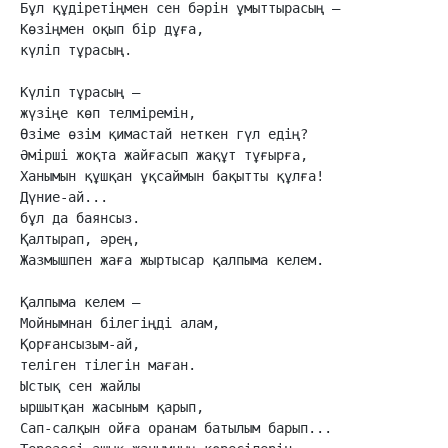
Бұл құдіретіңмен сен бәрін ұмыттырасың —

Көзіңмен оқып бір дұға,

күліп тұрасың.

Күліп тұрасың —

жүзіңе көп телміремін,

Өзіме өзім қимастай неткен гүл едің?

Әмірші жоқта жайғасып жақұт тұғырға,

Ханымын құшқан ұқсаймын бақытты құлға!

Дүние-ай...

бұл да баянсыз.

Қалтырап, әрең,

Жазмышпен жаға жыртысар қалпыма келем.

Қалпыма келем —

Мойнымнан білегіңді алам,

Қорғансызым-ай,

теліген тілегін маған.

Ыстық сен жайлы

ыршытқан жасыным қарып,

Сап-салқын ойға оранам батылым барып...
