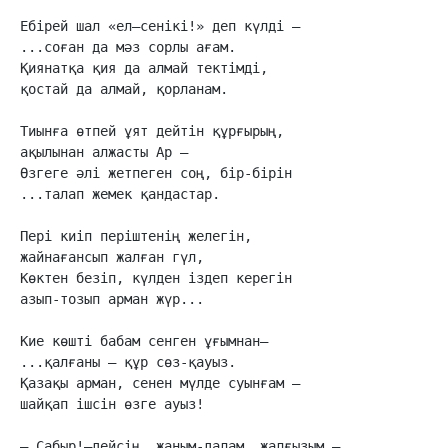
Ебірей шал «ел–сенікі!» деп күлді –

...соған да мәз сорлы ағам.

Қиянатқа қия да алмай тектімді,

қостай да алмай, қорланам.

Тиынға өтпей ұят дейтін құрғырың,

ақылынан алжасты Ар –

Өзгеге әлі жетпеген соң, бір-бірін

...талап жемек қандастар.

Пері киіп періштенің желегін,

жайнағансып жалған гүл,

Көктен безіп, күлден іздеп керегін

азып-тозып арман жүр...

Кие көшті бабам сенген ұғымнан–

...қалғаны – құр сөз-қауыз.

Қазақы арман, сенен мүлде суынғам –

шайқап ішсін өзге ауыз!

– Сабыр!–дейсің, жаным-далам, жалғызым –
