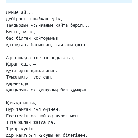
Дүние-ай...

дүбірлетіп шайқап едік,

Тағдырдың ұсынғанын қайта беріп...

Бүгін, міне,

бас білген қойторымыз

қытықтары басылған, сайтаны өліп.

Аңға шықса ілетін аңдығанын,

Қыран едік —

құты едік қанжығаның.

Туырлықты түре сап,

қараңғыда

қандырушы ек қалқаның бал құмарын...

Қыз-қатынның

Нұр тамған гүл өңінен,

Есептесіп жатпай-ақ жүрегімен,

Іште жылан жатса да,

Іңкәр күліп

дір қақтырып қысушы ек білегінен.
