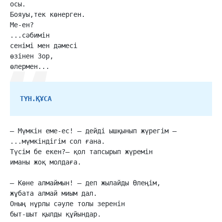
осы.

Бояуы,тек көнерген.

Ме-ен?

...сәбимін

сенімі мен дәмесі

өзінен Зор,

өлермен...
ТҮН.ҚҰСА
– Мүмкін еме-ес! – дейді ышқынып жүрегім –

...мүмкіндігім сол ғана.

Түсім бе екен?– қол тапсырып жүремін

иманы жоқ молдаға.

– Көне алмаймын! – деп жылайды Өлеңім,

жұбата алмай миым дал.

Оның нұрлы сәуле толы зеренін

быт-шыт қылды құйындар.
