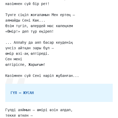
көзімнен сүй бір рет!

Түнге сіңіп жоғаламын Мен ертең –

аямайды Сені Көк...

Өзім түгіл, өлердей мас көлеңкем

«Өмір!» деп тұр еңіреп!

... Аллаһу да аяп басар кеуденің

үнсіз айтқан зары бұл –

өмір өзі-ақ өлтіреді.

Сен мені

өлтіріспе, Жарығым!

Көзімнен сүй Сені көріп жұбанған...
ГҮЛ – ЖУСАН
Гүлді аяймын – өмірі өзін алдап,

текке өткен –
