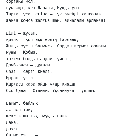
сортаңы мол,

суы ащы, кең Даланың Мұңды ұлы

Тарта туса тегіне – түкірмейді жалғанға,

Жанға қонса жалғыз шаң, айналады арланға!

Ділі — жусан,

қиялы — қыпшақы ердің Тарланы,

Жылқы мүсін болмысы. Сордан кермек арманы,

Мұңы – Қобыз,

төзімі болдыртардай түйені,

Домбырасы – дұғасы,

Сөзі – серті киелі.

Қыран түгіл,

Қарғасы қара ойды ұғар қиядан

Осы Дала — Отаным. Ұқсамауға – ұялам.

Бақыт, байлық,

ас пен той,

шексіз шаттық, мұң - нала.

Дана,

даукес,

батыр ез... —
