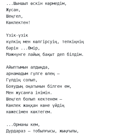
...Шыншыл өскін көрмедім,

Жусан,

Шеңгел,

Көкпектен!

Үзік-үзік

күлкің мен көлгірсуің, тепкіңнің

бәрін ...Өмір,

Мәжнүнге лайық бақыт деп білдім.

Айыптымын алдыңда,

арнамадым гүлге өлең —

Гүлдің солып,

Бояудың оңатынын білген ем,

Мен жусанға інімін. 

Шеңгел болып кектенем —

Көкпек жаққан көне үйдің

көжесімен көктегем.

...Орманы кем,

Дүрдараз — тобылғысы, жыңғылы,
