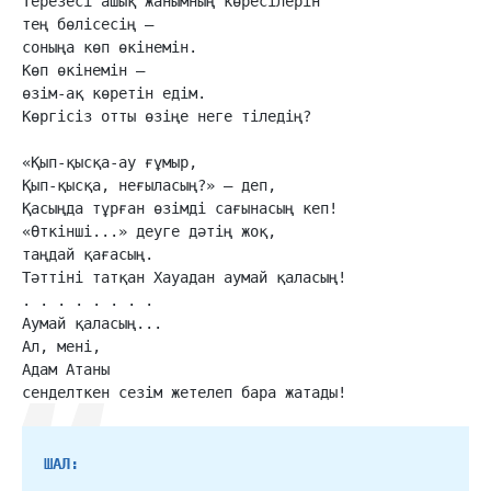
Терезесі ашық жанымның көресілерін

тең бөлісесің —

соныңа көп өкінемін.

Көп өкінемін —

өзім-ақ көретін едім.

Көргісіз отты өзіңе неге тіледің?

«Қып-қысқа-ау ғұмыр,

Қып-қысқа, неғыласың?» — деп,

Қасыңда тұрған өзімді сағынасың кеп!

«Өткінші...» деуге дәтің жоқ,

таңдай қағасың.

Тәттіні татқан Хауадан аумай қаласың!

. . . . . . . .

Аумай қаласың...

Ал, мені,

Адам Атаны

сенделткен сезім жетелеп бара жатады!
ШАЛ: