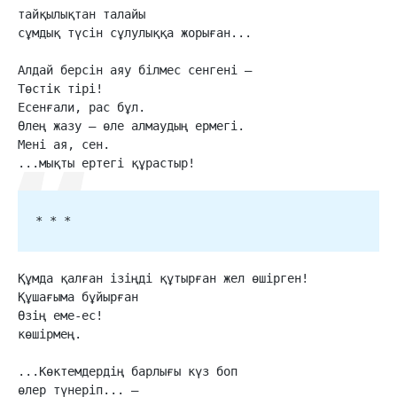
тайқылықтан талайы

сұмдық түсін сұлулыққа жорыған...

Алдай берсін аяу білмес сенгені –

Төстік тірі!

Есенғали, рас бұл.

Өлең жазу – өле алмаудың ермегі.

Мені ая, сен.

...мықты ертегі құрастыр!
* * *
Құмда қалған ізіңді құтырған жел өшірген!

Құшағыма бұйырған

Өзің еме-ес!

көшірмең.

...Көктемдердің барлығы күз боп

өлер түнеріп... –
