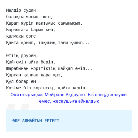
Мөлдір судан

балақты малып ішіп,

Қарап жүріп қақтығыс сағынысып,

Барымтаға барып кеп,

қалмақы ерге

Қайта қонып, тақымың тағы қышып...

Өттің дәурен,

Қайтемін айта беріп,

Шарабынан мәрттіктің шайқап еміп...

Қарғап қалған қара қыз,

Құл болар ем —

Көзіме бір көрінсең, қайта келіп...
Оқи отырыңыз: Мейірхан Ақдәулет: Біз өлеңді жазушы
емес, жасаушыға айналдық
ӨЛЕ АЛМАЙТЫН ЕРТЕГІ