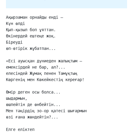
Ақырзаман орнайды енді –

Күн өлді

Қып-қызыл боп ұяттан.

Өкінердей ештеңе жоқ.

Біреуді

өп-өтірік жұбатпан...

«Есі ауысқан дүниеден жалықтым –

емексірдей не бар, ал?...

елесіндей Жұмақ пенен Тамұқтың

Көргенің мен Көкейкестің кереғар!

Өмір деген осы болса...

шыдармын,

өшпейтін де өнбейтін...

Мен тәңірдің зо-ор қатесі шығармын

өзі ғана жөндейтін?...

Елге еліктеп
