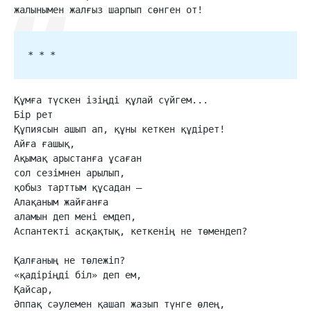
жалынымен жалғыз шарпып сөнген от!
* * *
Құмға түскен ізіңді құлай сүйгем...

Бір рет

Құпиясын ашып ап, құны кеткен құдірет!

Айға ғашық,

Ақымақ арыстанға ұсаған

сол сезімнен арылып,

қобыз тарттым құсадан —

Алақаным жайғанға

аламын деп мені емдеп,

Аспантекті асқақтық, кеткенің не төмендеп?

Қалғаның не төлежіп?

«қадіріңді біл» деп ем,

Қайсар,

Әппақ сәулемен қашап жазып түнге өлең,
