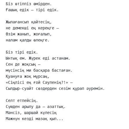
Біз өтіппіз өмірден.

Ғашық едік – тірі едік.

Жылағансып қайтесің,

не демекші ең кереңге –

Өзім жанып, жоғалып,

налам қалды өлеңге.

Біз тірі едік.

Ынтық ем. Жүрек еді астанам.

Сен де жоқсың –

мүсінсің ми басқара бастаған.

Қуануға жоқ мұрсаң,

«Сіңлісі ең ғой Сәуленің?!» –

Сылдыр-суайт сөздерден сезім құрап әуремін.

Селт етпейсің.

Сүюден арылу да – азаттық.

Мәнсіз, шаршай күлесің

Мәжнүн кезді мазақ қып...
