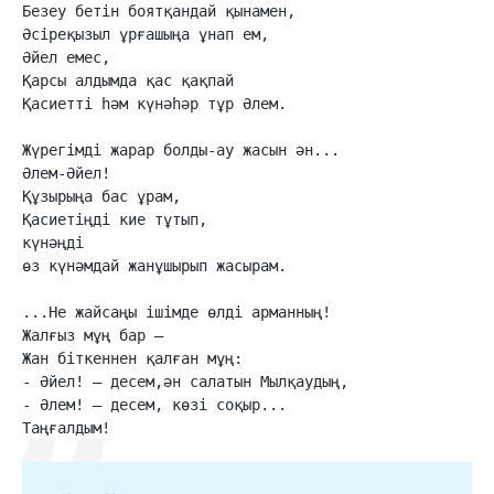
Безеу бетін боятқандай қынамен,

Әсіреқызыл ұрғашыңа ұнап ем,

Әйел емес,

Қарсы алдымда қас қақпай

Қасиетті һәм күнәһәр тұр Әлем.

Жүрегімді жарар болды-ау жасын ән...

Әлем-Әйел!

Құзырыңа бас ұрам,

Қасиетіңді кие тұтып,

күнәңді

өз күнәмдай жанұшырып жасырам.

...Не жайсаңы ішімде өлді арманның!

Жалғыз мұң бар –

Жан біткеннен қалған мұң:
- Әйел! – десем,ән салатын Мылқаудың,
- Әлем! – десем, көзі соқыр...
Таңғалдым!