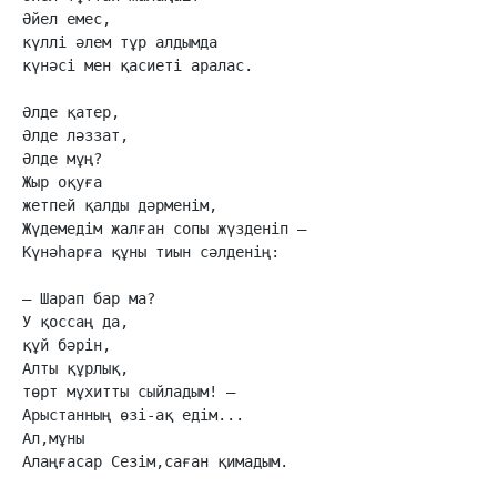
Әйел емес,

күллі әлем тұр алдымда

күнәсі мен қасиеті аралас.

Әлде қатер,

Әлде ләззат,

Әлде мұң?

Жыр оқуға

жетпей қалды дәрменім,

Жүдемедім жалған сопы жүзденіп –

Күнәһарға құны тиын сәлденің:

– Шарап бар ма?

У қоссаң да,

құй бәрін,

Алты құрлық,

төрт мұхитты сыйладым! –

Арыстанның өзі-ақ едім...

Ал,мұны

Алаңғасар Сезім,саған қимадым.
