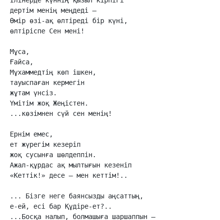
дертім менің меңдеді –

Өмір өзі-ақ өлтіреді бір күні,

өлтіріспе Сен мені!

Мұса,

Ғайса,

Мұхаммедтің көп ішкен,

тауыспаған кермегін

жұтам үнсіз.

Үмітім жоқ Жеңістен.

...көзімнен сүй сен менің!

Ернім емес,

ет жүрегім кезеріп

жоқ сусынға шөлдеппін.

Ажал-құрдас ақ мылтығын кезеніп

«Кеттік!» десе – мен кеттім!..

... Бізге неге баянсызды аңсаттың,

е-ей, есі бар Құдіре-ет?..

...Босқа налып, болмашыға шаршаппын –
