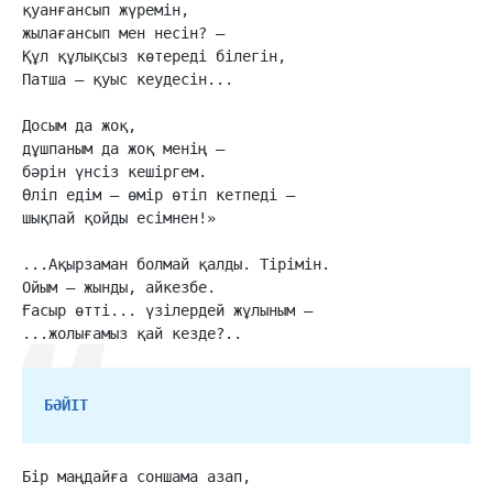
қуанғансып жүремін,

жылағансып мен несін? –

Құл құлықсыз көтереді білегін,

Патша – қуыс кеудесін...

Досым да жоқ,

дұшпаным да жоқ менің –

бәрін үнсіз кешіргем.

Өліп едім – өмір өтіп кетпеді –

шықпай қойды есімнен!»

...Ақырзаман болмай қалды. Тірімін.

Ойым – жынды, айкезбе.

Ғасыр өтті... үзілердей жұлыным –

...жолығамыз қай кезде?..
БӘЙІТ
Бір маңдайға соншама азап,
