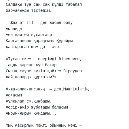
Салдақы түн сақ-сақ күлді табалап,

бармағымды тістедім.

- Жаз өт-ті! – деп жасыл бояу

жылайды –

мен қайтейін,сарғаяр.

Қарғағансып қараңғыны–Құдайды –

қалтыраған шам да – аяр.

«Туған екем - өлерімді білем мен,

таңды қарғап күн батар....

Сынық сәуле күтіп қайтем біреуден,

қай жанарды құрғатам?»

Ж-жа-алға-ансың-ң! – деп,Мәңгіліктің

жағасын,

жұлқылап ем,қыңбады.

Жесір-өмір жұбатады баласын

жырым-жырым құндағы...

Мың ғасырлық Мәңгі ойынның мәні –
