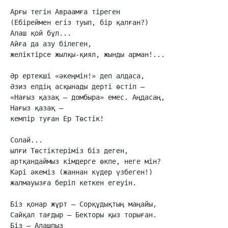
Арғы тегін Авраамға тіреген

(Ебіреймен егіз туып, бір қалған?)

Алаш қой бұл...

Айға да азу білеген,

желіктірсе жылқы-қиял, жынды арман!...

Әр ертекші «әкеңмін!» деп алдаса,

Әзиз елдің асқынады дерті өстіп –

«Нағыз қазақ – домбыра» емес. Аңдасаң,

Нағыз қазақ –

кемпір туған Ер Төстік!

Солай...

ылғи Төстіктеріміз біз деген,

артқандаймыз кімдерге өкпе, неге мін?

Кәрі әкеміз (жаннан күдер үзбеген!)

жалмауызға беріп кеткен егеуін.

Біз қонар жұрт – Сорқұдықтың маңайы,

Сайқал тағдыр – Бекторы қыз торыған.

Біз – Алашпыз
