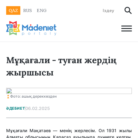
QAZ
RUS
ENG
Мұқағали - туған жердің
жыршысы
Фото: ашық дереккөзден
06.02.2025
ӘДЕБИЕТ
Мұқағали Мақатаев — менің жерлесім. Ол 1931 жылы
Алматы облысының Қарасаз ауылында дүниеге келген.