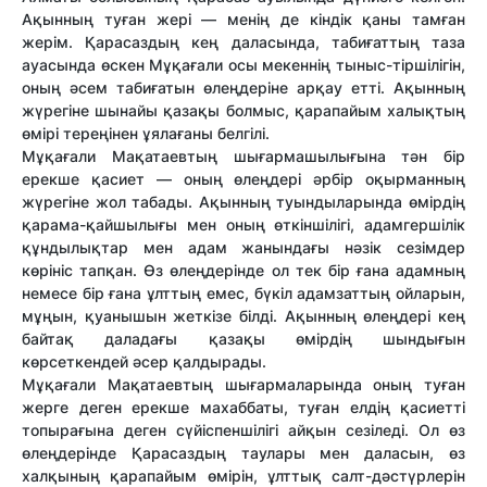
Ақынның туған жері — менің де кіндік қаны тамған
жерім. Қарасаздың кең даласында, табиғаттың таза
ауасында өскен Мұқағали осы мекеннің тыныс-тіршілігін,
оның әсем табиғатын өлеңдеріне арқау етті. Ақынның
жүрегіне шынайы қазақы болмыс, қарапайым халықтың
өмірі тереңінен ұялағаны белгілі.
Мұқағали Мақатаевтың шығармашылығына тән бір
ерекше қасиет — оның өлеңдері әрбір оқырманның
жүрегіне жол табады. Ақынның туындыларында өмірдің
қарама-қайшылығы мен оның өткіншілігі, адамгершілік
құндылықтар мен адам жанындағы нәзік сезімдер
көрініс тапқан. Өз өлеңдерінде ол тек бір ғана адамның
немесе бір ғана ұлттың емес, бүкіл адамзаттың ойларын,
мұңын, қуанышын жеткізе білді. Ақынның өлеңдері кең
байтақ даладағы қазақы өмірдің шындығын
көрсеткендей әсер қалдырады.
Мұқағали Мақатаевтың шығармаларында оның туған
жерге деген ерекше махаббаты, туған елдің қасиетті
топырағына деген сүйіспеншілігі айқын сезіледі. Ол өз
өлеңдерінде Қарасаздың таулары мен даласын, өз
халқының қарапайым өмірін, ұлттық салт-дәстүрлерін