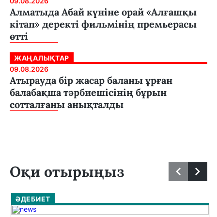
09.08.2026
Алматыда Абай күніне орай «Алғашқы
кітап» деректі фильмінің премьерасы
өтті
ЖАҢАЛЫҚТАР
09.08.2026
Атырауда бір жасар баланы ұрған
балабақша тәрбиешісінің бұрын
сотталғаны анықталды
Оқи отырыңыз
ӘДЕБИЕТ