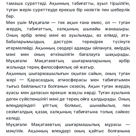
тамаша суреттеді. Ақынның табиғатты, ауыл тіршілігін,
туған жерін суреттеуде ерекше бір нәзіктік пен шеберлік
бар.
Мен үшін Мұқағали — тек ақын ғана емес, ол — туған
жердің, табиғаттың, халқының шынайы жанашыры.
Оның әрбір өлеңі мені өз ауылымды, өз елімді, ата-
бабаларымыздың дәстүрін тереңірек түсінуге
итермелейді. Ақынның сөздері адамды ойлануға, өмірдің
мәні мен оның өткіншілігін бағалауға шақырады.
Мұқағали Мақатаевтың шығармаларының әрбір
жолында терең философиялық ой жатыр.
Ақынның шығармашылығын оқыған сайын, оның туған
жері — Қарасаздың атмосферасы мен табиғатымен
тығыз байланыста болғанын сезесің. Ақын туған жердің
ауасы мен даласын ерекше жақсы көрді. Туған ауылына
деген сүйіспеншілігі мені де терең ойға қалдырады. Оның
өлеңдеріндегі ұлттық болмыс, шынайылық пен
сезімталдық қазақ халқының табиғатына толық сәйкес
келеді.
Мұқағали Мақатаевтың шығармашылық мұрасы —
мәңгілік. Ақынның өлеңдері оның қайтыс болғанына