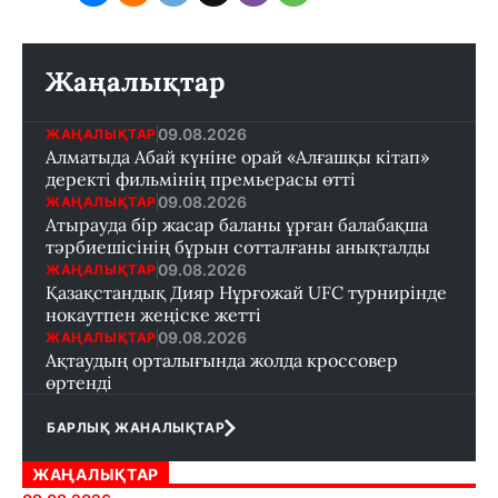
Жаңалықтар
09.08.2026
ЖАҢАЛЫҚТАР
Алматыда Абай күніне орай «Алғашқы кітап»
деректі фильмінің премьерасы өтті
09.08.2026
ЖАҢАЛЫҚТАР
Атырауда бір жасар баланы ұрған балабақша
тәрбиешісінің бұрын сотталғаны анықталды
09.08.2026
ЖАҢАЛЫҚТАР
Қазақстандық Дияр Нұрғожай UFC турнирінде
нокаутпен жеңіске жетті
09.08.2026
ЖАҢАЛЫҚТАР
Ақтаудың орталығында жолда кроссовер
өртенді
БАРЛЫҚ ЖАНАЛЫҚТАР
ЖАҢАЛЫҚТАР