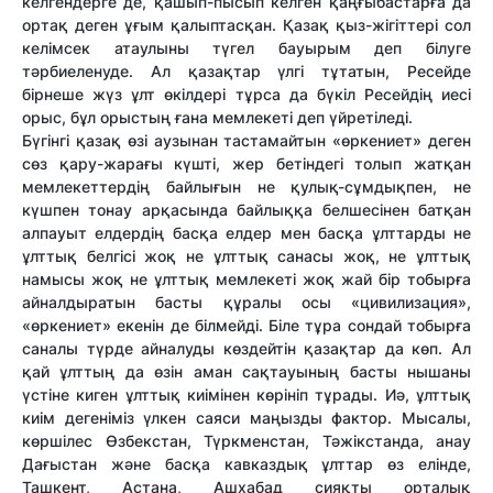
келгендерге де, қашып-пысып келген қаңғыбастарға да
ортақ деген ұғым қалыптасқан. Қазақ қыз-жігіттері сол
келімсек атаулыны түгел бауырым деп білуге
тәрбиеленуде. Ал қазақтар үлгі тұтатын, Ресейде
бірнеше жүз ұлт өкілдері тұрса да бүкіл Ресейдің иесі
орыс, бұл орыстың ғана мемлекеті деп үйретіледі.
Бүгінгі қазақ өзі аузынан тастамайтын «өркениет» деген
сөз қару-жарағы күшті, жер бетіндегі толып жатқан
мемлекеттердің байлығын не қулық-сұмдықпен, не
күшпен тонау арқасында байлыққа белшесінен батқан
алпауыт елдердің басқа елдер мен басқа ұлттарды не
ұлттық белгісі жоқ не ұлттық санасы жоқ, не ұлттық
намысы жоқ не ұлттық мемлекеті жоқ жай бір тобырға
айналдыратын басты құралы осы «цивилизация»,
«өркениет» екенін де білмейді. Біле тұра сондай тобырға
саналы түрде айналуды көздейтін қазақтар да көп. Ал
қай ұлттың да өзін аман сақтауының басты нышаны
үстіне киген ұлттық киімінен көрініп тұрады. Иә, ұлттық
киім дегеніміз үлкен саяси маңызды фактор. Мысалы,
көршілес Өзбекстан, Түркменстан, Тәжікстанда, анау
Дағыстан және басқа кавказдық ұлттар өз елінде,
Ташкент, Астана, Ашхабад сияқты орталық