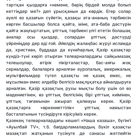
тартқан қыздарға «немене, бәрің бірдей молда болып
кеттіңдер ме?» деп ұрысқанын да көрдік. Егер солар
әуелі өз қазағын сүйетін, қазақы ата-ананың тәрбиесін
көрген басшылар болса қайта, міне, ата-баба дәстүрін
қайта жаңғыртатын, ұлттық тәрбиені үлгі ететін болашақ
аналар осы қыздар, солардан ұлттық дәстүрді
үйреніңдер дер еді ғой. Әйелдің жалаңбас жүруі исламда
да, христиан, буддада да күнәһарлық Қазір қазақтар
күндіз-түні көріп отырған телеарналардағы сайқымазақ
телешоулар, өтірік пікірталастар, бас-аяғы жоқ
сериалдар, балаларға арналған еуропалық, америкалық
мультфильмдер түгел қазақты не қазақ емес, не
мұсылман емес әлде­бір белгісіз мақлұқатқа айналдыруға
арналған. Қазір қазақтың рухы мықты болу үшін ол өз
мәдениетінен, өз ұлттық белгісінің бірі ұлттық киімінен,
ұлттық тағамынан ажырап қалмауы керек. Қазір
қазақтарға «өркениеттілік» ұлттық намыстан
басталатынын түсіндіруге кірісуіміз керек.
Қазекең телеарналардағы кешегі «Наша казаша», бүгінгі
«Ауылбай ТV», т.б. бағдарламалардың бүкіл қазақты
мазақтап жатқанын түсінуге де санасы жетпейтін