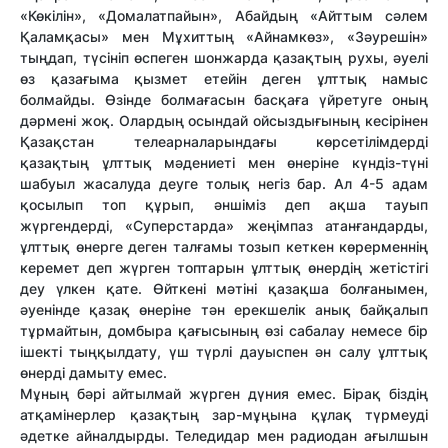
«Көкілін», «Домалатпайын», Абайдың «Айттым сәлем
Қаламқасы» мен Мұхиттың «Айнамкөз», «Зәурешін»
тыңдап, түсініп өспеген шонжарда қазақтың рухы, әуелі
өз қазағыма қызмет етейін деген ұлттық намыс
болмайды. Өзінде болмағасын басқаға үйретуге оның
дәрмені жоқ. Олардың осындай ойсыздығының кесірінен
Қазақстан телеарналарындағы көрсетілімдерді
қазақтың ұлттық мәдениеті мен өнеріне күндіз-түні
шабуыл жасалуда деуге толық негіз бар. Ал 4-5 адам
қосылып топ құрып, әншіміз деп ақша тауып
жүргендерді, «Суперстарда» жеңімпаз атанғандарды,
ұлттық өнерге деген талғамы тозып кеткен көрерменнің
керемет деп жүрген топтарын ұлттық өнердің жетістігі
деу үлкен қате. Өйткені мәтіні қазақша болғанымен,
әуенінде қазақ өнеріне тән ерекшелік анық байқалып
тұрмайтын, домбыра қағысының өзі сабалау немесе бір
ішекті тыңқылдату, үш түрлі дауыспен ән салу ұлттық
өнерді дамыту емес.
Мұның бәрі айтылмай жүрген дүния емес. Бірақ біздің
атқамінерлер қазақтың зар-мұңына құлақ түрмеуді
әдетке айналдырды. Теледидар мен радиодан ағылшын