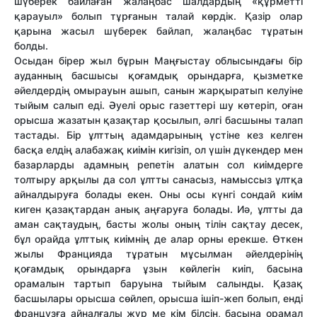
шүберек байлаған жалаңбас шалдардың «құрметті
қарауыл» болып тұрғанын талай көрдік. Қазір олар
қарына жасыл шүберек байлап, жалаңбас тұратын
болды.
Осыдан бірер жыл бұрын Маңғыстау облысындағы бір
ауданның басшысы қоғамдық орындарға, қызметке
әйелдердің омырауын ашып, санын жарқыратып келуіне
тыйым салып еді. Әуелі орыс газеттері шу көтеріп, оған
орысша жазатын қазақтар қосылып, әлгі басшыны талап
тастады. Бір ұлттың адамдарының үстіне кез келген
басқа елдің алабажақ киімін кигізіп, ол үшін дүкендер мен
базарларды адамның репетін алатын сол киімдерге
толтыру арқылы да сол ұлтты санасыз, намыссыз ұлтқа
айналдыруға болады екен. Оны осы күнгі сондай киім
киген қазақтардан анық аңғаруға болады. Иә, ұлтты да
аман сақтаудың, басты жолы оның тілін сақтау десек,
бұл орайда ұлттық киімнің де алар орны ерекше. Өткен
жылы Францияда тұратын мұсылман әйелдерінің
қоғамдық орындарға ұзын көйлегін киіп, басына
орамалын тартып баруына тыйым салынды. Қазақ
басшылары орысша сөйлеп, орысша ішіп-жеп болып, енді
французға айналғалы жүр ме кім білсін, басына орамал