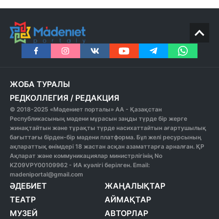
ЖОБА ТУРАЛЫ
РЕДКОЛЛЕГИЯ
/
РЕДАКЦИЯ
© 2018-2025 «Мәдениет порталы» АА - Қазақстан
Республикасының мәдени мұрасын заңды түрде бір жерге
жинақтайтын және тұрақты түрде насихаттайтын ағартушылық
бағыттағы бірден-бір мәдени платформа. Бұл желі ресурсының
ақпараттық өнімдері 18 жастан асқан азаматтарға арналған. ҚР
Ақпарат және коммуникациялар министрлігінің No
KZ09VPY00109962 - ИА куәлігі берілген. Email:
madeniportal@gmail.com
ӘДЕБИЕТ
ЖАҢАЛЫҚТАР
ТЕАТР
АЙМАҚТАР
МУЗЕЙ
АВТОРЛАР