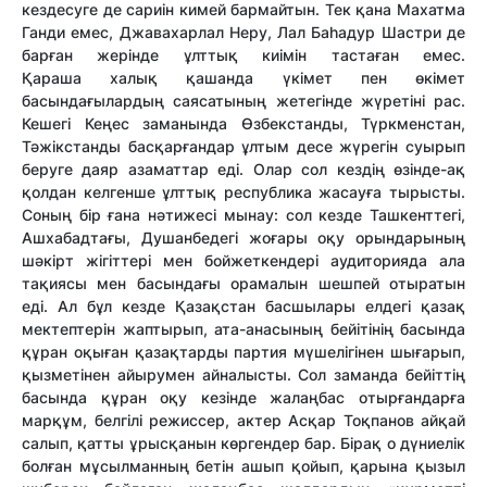
кездесуге де сариін кимей бармайтын. Тек қана Махатма
Ганди емес, Джавахарлал Неру, Лал Баһадур Шастри де
барған жерінде ұлттық киімін тастаған емес.
Қараша халық қашанда үкімет пен өкімет
басындағылардың саясатының жетегінде жүретіні рас.
Кешегі Кеңес заманында Өзбекстанды, Түркменстан,
Тәжікстанды басқарғандар ұлтым десе жүрегін суырып
беруге даяр азаматтар еді. Олар сол кездің өзінде-ақ
қолдан келгенше ұлттық республика жасауға тырысты.
Соның бір ғана нәтижесі мынау: сол кезде Ташкенттегі,
Ашхабадтағы, Душанбедегі жоғары оқу орындарының
шәкірт жігіттері мен бойжеткендері аудиторияда ала
тақиясы мен басындағы орамалын шешпей отыратын
еді. Ал бұл кезде Қазақстан басшылары елдегі қазақ
мектептерін жаптырып, ата-анасының бейітінің басында
құран оқыған қазақтарды партия мүшелігінен шығарып,
қызметінен айырумен айналысты. Сол заманда бейіттің
басында құран оқу кезінде жалаңбас отырғандарға
марқұм, белгілі режиссер, актер Асқар Тоқпанов айқай
салып, қатты ұрысқанын көргендер бар. Бірақ о дүниелік
болған мұсылманның бетін ашып қойып, қарына қызыл