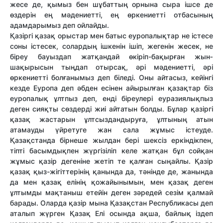
жесе де, қымыз бен шұбаттың орнына сыра ішсе де
өздерін ең мәдениетті, ең өркениетті отбасының
адамдарымыз деп ойлайды.
Қазіргі қазақ орыстар мен батыс еуропалықтар не істесе
соны істесек, солардың ішкенін ішіп, жегенін жесек, не
біреу бауыздап жатқандай өкіріп-бақырған жын­
шақырысын тыңдап отырсақ, әрі мәдениетті, әрі
өркениетті болғанымыз деп біледі. Оны айтасыз, кейінгі
кезде Еуропа деп әбден есінен айырылған қазақтар біз
еуропалық ұлтпыз деп, енді біреулері еуразиялықпыз
деген сияқты сөздерді жиі айтатын болды. Бұлар қазіргі
қазақ жастарын ұлтсыздандыруға, ұлтының атын
атамауды үйретуге жан сала жұмыс істеуде.
Қазақстанда бірнеше жылдан бері шексіз еркіндікпен,
тіпті басымдықпен жүргізіліп келе жатқан бұл сойқан
жұмыс қазір дегеніне жетіп те қалған сыңайлы. Қазір
қазақ қыз-жігіттерінің қанында да, тәнінде де, жанында
да мен қазақ елінің қожайынымын, мен қазақ деген
ұлтымды мақтаныш етейін деген зәредей сезім қалмай
барады. Оларда қазір мына Қазақстан Республикасы деп
аталып жүрген Қазақ Елі осында ақша, байлық іздеп