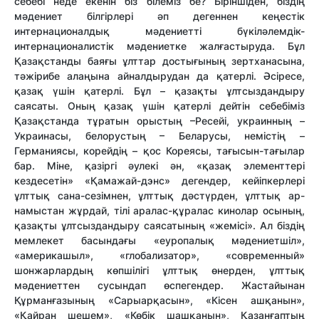
себебі неде екенін біз білеміз бе? Біріншіден, біздің
мәдениет білгірлері әп дегеннен кеңестік
интернационалдық мәдениетті бүкіләлемдік-
интернационалистік мәдениетке жалғастыруда. Бұл
Қазақстанды баяғы ұлттар достығының зертханасына,
тәжірибе алаңына айналдырудан да қатерлі. Әсіресе,
қазақ үшін қатерлі. Бұл – қазақты ұлтсыздандыру
саясаты. Оның қазақ үшін қатерлі дейтін себебіміз
Қазақстанда тұратын орыстың –Ресейі, украинның –
Украинасы, белорустың – Беларусы, немістің –
Германиясы, корейдің – қос Кореясы, тағысын-тағылар
бар. Міне, қазіргі әулекі ән, «қазақ элементтері
кездесетін» «Қамажай-дэнс» дегендер, кейіпкерлері
ұлттық сана-сезімнен, ұлттық дәстүрден, ұлттық ар-
намыстан жұрдай, тілі аралас-құралас кинолар осының,
қазақты ұлтсыздандыру саясатының «жемісі». Ал біздің
мемлекет басындағы «еуропалық мәдениетшіл»,
«америкашыл», «глобализатор», «современный»
шонжарлардың көпшілігі ұлттық өнерден, ұлттық
мәдениеттен сусындап өспегендер. Жастайынан
Құрманғазының «Сарыарқасын», «Кісен ашқанын»,
«Қайран шешем», «Көбік шашқанын», Қазанғаптың