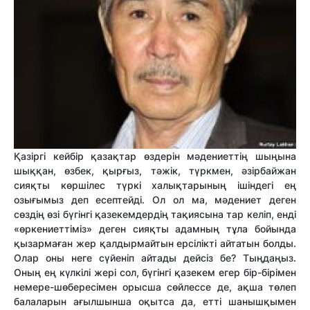
Қазіргі кейбір қазақтар өздерін мәдениеттің шыңына
шыққан, өзбек, қырғыз, тәжік, түркмен, әзірбайжан
сияқты көршілес түркі халықтарының ішіндегі ең
озығымыз деп есептейді. Ол ол ма, мәдениет деген
сөздің өзі бүгінгі қазекемдердің тақиясына тар келіп, енді
«өркениеттіміз» деген сияқты адамның тұла бойында
қызармаған жер қалдырмайтын ерсілікті айтатын болды.
Олар оны неге сүйеніп айтады дейсіз бе? Тыңдаңыз.
Оның ең күлкілі жері сол, бүгінгі қазекем егер бір-бірімен
немере-шөбересімен орысша сөйлессе де, ақша төлеп
балаларын ағылшынша оқытса да, етті шанышқымен