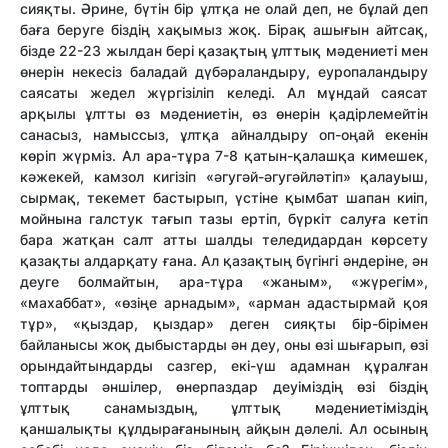
сияқты. Әрине, бүтін бір ұлтқа не олай деп, не бұлай деп
баға беруге біздің хақымыз жоқ. Бірақ ашығын айтсақ,
бізде 22-23 жылдан бері қазақтың ұлттық мәдениеті мен
өнерін некесіз баладай дүбәраландыру, еуропаландыру
саясаты жедел жүргізіліп келеді. Ал мұндай саясат
арқылы ұлтты өз мәдениетін, өз өнерін қадірлемейтін
санасыз, намыссыз, ұлтқа айналдыру оп-оңай екенін
көріп жүрміз. Ал ара-тұра 7-8 қатын-қалашқа кимешек,
кәжекей, камзол кигізіп «әгугәй-әгугәйләтіп» қалауыш,
сырмақ, текемет бастырып, үстіне қымбат шапан киіп,
мойнына галстук тағып тазы ертіп, бүркіт салуға кетіп
бара жатқан салт атты шалды теледидардан көрсету
қазақты алдарқату ғана. Ал қазақтың бүгінгі әндеріне, ән
деуге болмайтын, ара-тұра «жаным», «жүрегім»,
«махаббат», «өзіңе арнадым», «арман адастырмай қоя
тұр», «қыздар, қыздар» деген сияқты бір-бірімен
байланысы жоқ дыбыстарды ән деу, оны өзі шығарып, өзі
орындайтындарды сазгер, екі-үш адамнан құралған
топтарды әншілер, өнерпаздар деуіміздің өзі біздің
ұлттық санамыздың, ұлттық мәдениетіміздің
қаншалықты құлдырағанының айқын дәлелі. Ал осының