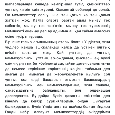
шаһарларында көшеде кемпір-шал түгіл, қыз-жігіттер
ұлттық киімін киіп жүреді. Кішкентай сәбилері де солай.
Ол мемлекеттер сол үшін аштан қатып, көштен қалып
жатқан жоқ. Қайта оларға барған адам мынау тек
өзбектің, мынау тек тәжіктің, мынау тек түркменнің
мемлекеті екен-ау деп әр адымын ашқан сайын амалсыз
есіне түсіріп тұрады.
Бірнеше ғасыр ағылшынның отары болған Үндістан, яғни
үнділер қанша аш-жалаңаш қалса да үстінен ұлттық
киімін тастаған жоқ. Қай ұлттың да ұлттық
намысқойлығы, ұлттық ар-ожданын, қысқасы ең әуелі
өзімнің ұлттық бет-бейнемді сақтайын деген саналылығы
да немесе керісінше көрінгеннің көңілін табамын деп
анаған да, мынаған да жәреукеленетін қылығы сол
ұлтты, сол елді басқарып отырған басшылардың
намысқойлығы мен намыссыздығына, яғни саналы,
санасыздығына байланысты. Бұл әлдеқашан
дәлелденген. Бұндайда бүкіл қазақты еліктегіш деп
кінәлау да кейбір сұрқиялардың ойдан шығарған
бәлеқорлығы. Бүкіл Үндістанға патшайым болған Индира
Ганди небір алпауыт мемлекеттердің өкілдерімен