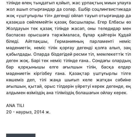
тілінде өлең тыңдатып қойып, жас ұрпақтың миын улауға
жол ашып отырғандар да солар. Ешбір соцлингвистикада
жоқ «үштұғырлы тіл» дегенді ойлап тауып отырғандар да
қазақша сөйлемейтін қазақ басшылары. Егер Елбасы өз
Жолдауын тек қазақ тілінде жасап, оны теледидар мен
баспасөз орысшаға тәржімаласа, бұлар қайтерін Құдай
біледі. Айтпақшы, Германияның парламенті неміс
мәдениетін, неміс тілін қорғау дегенді қолға алып, заң
қабылдады. Оларда біздегідей ресми тіл, мемлекеттік тіл
деген жоқ. Бәрі тек неміс тілінде ғана.. Сондағы олардың
бар қорқынышы елге ағылшын тілін, басқа елдер
мәдениетін кіргізбеу ғана. Қазақтар үштұғырлы тілге
көшеміз деп, тілі жаңа шығып келе жатқан сәбиіне
ағылшын, қытай, орыс тілдерін үйретуі керек дегенде, ең
алдымен өзіміздің ана тіліміздің болашағын ойлау керек.
ANA TILI
20 - наурыз, 2014 ж.