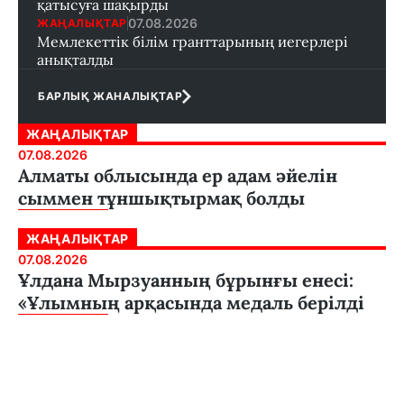
қатысуға шақырды
07.08.2026
ЖАҢАЛЫҚТАР
Мемлекеттік білім гранттарының иегерлері
анықталды
БАРЛЫҚ ЖАНАЛЫҚТАР
ЖАҢАЛЫҚТАР
07.08.2026
Алматы облысында ер адам әйелін
сыммен тұншықтырмақ болды
ЖАҢАЛЫҚТАР
07.08.2026
Ұлдана Мырзуанның бұрынғы енесі:
«Ұлымның арқасында медаль берілді