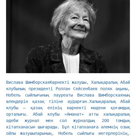
Вислава Шимборская
Көрнекті жазушы, Халықаралық Абай 
клубының президенті Роллан Сейсенбаев поляк ақыны, 
Нобель сыйлығының лауреаты Вислава Шимборскаяның 
өлеңдерін қазақ тіліне аударған.Халықаралық Абай 
клубы – қазақ елінің көрнекті мәдени қоғамдық 
орталығы. Абай клубы «Аманат» атты халықаралық 
әдеби журнал мен сол журналдың 200 томдық 
кітапханасын шығарады. Бұл кітапханаға әлемнің озық 
ойлы жазушыларының, Нобель сыйлығы иегерлерінің, 