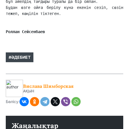
Роллан Сейсенбаев
#ӘДЕБИЕТ
Вислава Шимборская
АҚЫН
Бөлісу:
Жаңалықтар