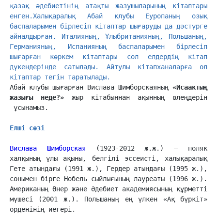
қазақ әдебиетінің атақты жазушыларының кітаптары 
енген.Халықаралық Абай клубы Еуропаның озық 
баспаларымен бірлесіп кітаптар шығаруды да дәстүрге 
айналдырған. Италияның, Ұлыбританияның, Польшаның, 
Германияның, Испанияның баспаларымен бірлесіп 
шығарған көркем кітаптары сол елдердің кітап 
дүкендерінде сатылады. Айтулы кітапханаларға ол 
кітаптар тегін таратылады.
Абай клубы шығарған Вислава Шимборскаяның 
«Исаактың 
жазығы неде?»
 жыр кітабыннан ақынның өлеңдерін 
 ұсынамыз.

Елші сөзі
Вислава Шимборская
 (1923-2012 ж.ж.) – поляк 
халқының ұлы ақыны, белгілі эс­сеис­ті, халықаралық 
Гете атындағы (1991 ж.), Гердер атындағы (1995 ж.), 
сонымен бір­­ге Нобель сыйлығының лауреаты (1996 ж.). 
Американың Өнер және Әдебиет ака­демия­сының құрметті 
мүшесі (2001 ж.). Польшаның ең үлкен «Ақ бүркіт» 
орденінің иегері.
