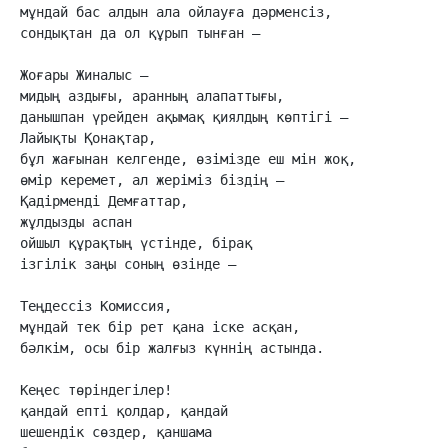
мұндай бас алдын ала ойлауға дәрменсіз,

сондықтан да ол құрып тынған –

Жоғары Жиналыс –

мидың аздығы, аранның алапаттығы,

данышпан үрейден ақымақ қиялдың көптігі –

Лайықты Қонақтар,

бұл жағынан келгенде, өзімізде еш мін жоқ,

өмір керемет, ал жеріміз біздің –

Қадірменді Демғаттар,

жұлдызды аспан

ойшыл құрақтың үстінде, бірақ

ізгілік заңы соның өзінде –

Теңдессіз Комиссия,

мұндай тек бір рет қана іске асқан,

бәлкім, осы бір жалғыз күннің астында.

Кеңес төріндегілер!

қандай епті қолдар, қандай

шешендік сөздер, қаншама
