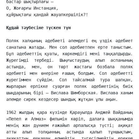
бастар шықтырлағы –

О, Жоғарғы Инстанция,

құйрықтағы қандай жауапкершілік?!

Құдай тәубесіне түскен түн