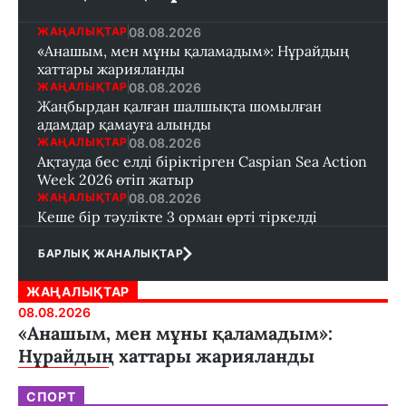
08.08.2026
ЖАҢАЛЫҚТАР
«Анашым, мен мұны қаламадым»: Нұрайдың
хаттары жарияланды
08.08.2026
ЖАҢАЛЫҚТАР
Жаңбырдан қалған шалшықта шомылған
адамдар қамауға алынды
08.08.2026
ЖАҢАЛЫҚТАР
Ақтауда бес елді біріктірген Caspian Sea Action
Week 2026 өтіп жатыр
08.08.2026
ЖАҢАЛЫҚТАР
Кеше бір тәулікте 3 орман өрті тіркелді
БАРЛЫҚ ЖАНАЛЫҚТАР
ЖАҢАЛЫҚТАР
08.08.2026
«Анашым, мен мұны қаламадым»:
Нұрайдың хаттары жарияланды
СПОРТ