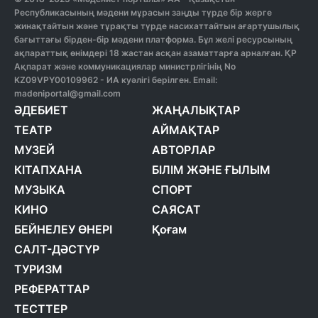
Республикасының мәдени мұрасын заңды түрде бір жерге
жинақтайтын және тұрақты түрде насихаттайтын ағартушылық
бағыттағы бірден-бір мәдени платформа. Бұл желі ресурсының
ақпараттық өнімдері 18 жастан асқан азаматтарға арналған. ҚР
Ақпарат және коммуникациялар министрлігінің No
KZ09VPY00109962 - ИА куәлігі берілген. Email:
madeniportal@gmail.com
ӘДЕБИЕТ
ЖАҢАЛЫҚТАР
ТЕАТР
АЙМАҚТАР
МУЗЕЙ
АВТОРЛАР
КІТАПХАНА
БІЛІМ ЖӘНЕ ҒЫЛЫМ
МУЗЫКА
СПОРТ
КИНО
САЯСАТ
БЕЙНЕЛЕУ ӨНЕРІ
Қоғам
САЛТ-ДӘСТҮР
ТУРИЗМ
РЕФЕРАТТАР
ТЕСТТЕР