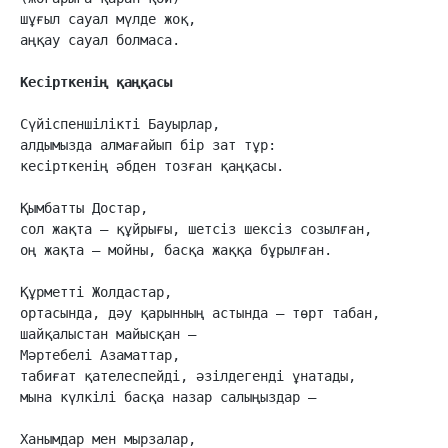
шұғыл сауал мүлде жоқ,

аңқау сауал болмаса.

Кесірткенің қаңқасы
Сүйіспеншілікті Бауырлар,

алдымызда алмағайып бір зат тұр:

кесірткенің әбден тозған қаңқасы.

Қымбатты Достар,

сол жақта – құйрығы, шетсіз шексіз созылған,

оң жақта – мойны, басқа жаққа бұрылған.

Құрметті Жолдастар,

ортасында, дәу қарынның астында – төрт табан,

шайқалыстан майысқан –

Мәртебелі Азаматтар,

табиғат қателеспейді, әзілдегенді ұнатады,

мына күлкілі басқа назар салыңыздар –

Ханымдар мен мырзалар,
