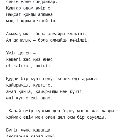
сенім және сондайлар.

Құштар адам өмірге

мақсат қойды алдына

мәңгі қолы жетпейтін.

Ақымақтық – бола алмайды күлкілі.

Ал даналық – бола алмайды көңілді.

Үміт деген –

кешегі жас қыз емес

et catera , өкініш.

Құдай бір күні сенуі керек еді адамға –

қайырымды, күштіге.

амал қанша, қайырымды мен күшті –

әлі күнге екі адам.

«Қалай өмір сүрем» деп біреу маған хат жазды,

қоймақ едім мен оған дәл осы бір сауалды.

Бүгін және қашанда

(жоғарыға қарап қой) –
