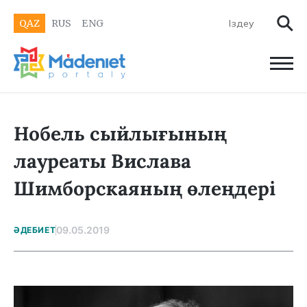
QAZ
RUS
ENG
Нобель сыйлығының
лауреаты Вислава
Шимборскаяның өлеңдері
09.05.2019
ӘДЕБИЕТ