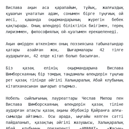
Вислава ақын аса қарапайым, тұйық, жалғыздық 
құшағын ұнататын адам, сонымен бір­ге тұңғиық ой 
иесі, қашанда оқырмандарының жүрегін бебек 
қақтырады. Оның өлең­дері біліктілік биігімен, терең 
лиризммен, философиялық ой-қуатымен ерек­шеленеді.

Ақын өмірден өткенімен оның поэзиясына табынатындар 
қатары азайған жоқ. Шығармалары 42 тілге 
аударылған, 42 елде кітап болып басылған.

Біз қазақ елінің оқырмандарына Вислава 
Шимборскаяның бір томдық таңдамалы өлеңдерін тұңғыш 
рет қазақ тілінде әйгілі Халықаралық Абай клубының 
кітапханасынан шығарып отырмыз.

Нобель сыйлығының лауреаттары Чеслав Милош пен 
Вислава Шимборскаяның өлеңдерін қазақ тіліне 
аударған атақты қазақ ақыны Әбубәкір Қайранға ал­ғы­
сымызды айтамыз. Осы арада, ыңғайы келген сәтті 
пайдаланып, қазақтың әй­гілі жазушысы, Ха­лықаралық 
Абай клубының президенті, «AMANAT», «Жасын» 