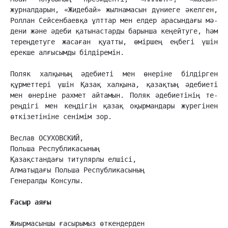
журналдарын, «Жидебай» жылнама­сын дүниеге әкелген, 
Роллан Сейсенбаевқа ұлт­тар мен елдер арасындағы мә­
дени және әдеби қатынастарды барынша ке­ңей­туге, һәм 
тереңдетуге жасаған қуат­ты, өміршең еңбегі үшін 
ерекше алғы­сым­­ды білдіремін.

Поляк халқының әдебиеті мен өнеріне білдірген 
құрметтері үшін Қазақ хал­қына, қазақтың әдебиеті 
мен өнеріне рахмет айтамын. Поляк әдебиетінің те­
реңдігі мен кеңдігін қазақ оқырмандары жүрегінен 
өткізетініне сенімім зор.

Веслав ОСУХОВСКИЙ,

Польша Республикасының

Қазақстандағы титулярлы елшісі,

Алматыдағы Польша Республикасының

Генералды Консулы.

Ғасыр аяғы
Жиырмасыншы ғасырымыз өткендерден
