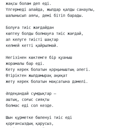
жақсы болам деп еді.

Үлгермеді алайда, жылдар қалды санаулы,

шалынысып аяғы, демі бітіп барады.

Болуға тиіс жағдайдан

көптеу болды болмауға тиіс жағдай,

ал келуге тиісті шақтар

келмей кетті қайрылмай.

Негізінен көктемге бір қуаныш

жорамалы бар еді.

Кету керек болатын қорқыныштың әлегі.

Өтіріктен жылдамырақ ақиқат

жету керек болатын мақсатына дәмелі.

Әлдеқандай сұмдықтар –

аштық, соғыс сияқты

болмас еді сол кезде.

Шын құрметке бөленуі тиіс еді

қорғансыздық қарусыз,
