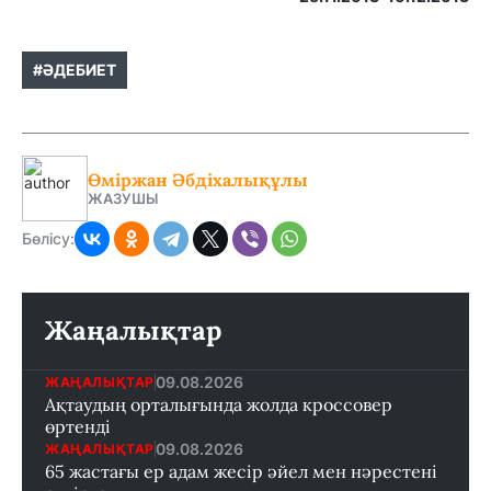
#ӘДЕБИЕТ
Өміржан Әбдіхалықұлы
ЖАЗУШЫ
Бөлісу:
Жаңалықтар
09.08.2026
ЖАҢАЛЫҚТАР
Ақтаудың орталығында жолда кроссовер
өртенді
09.08.2026
ЖАҢАЛЫҚТАР
65 жастағы ер адам жесір әйел мен нәрестені