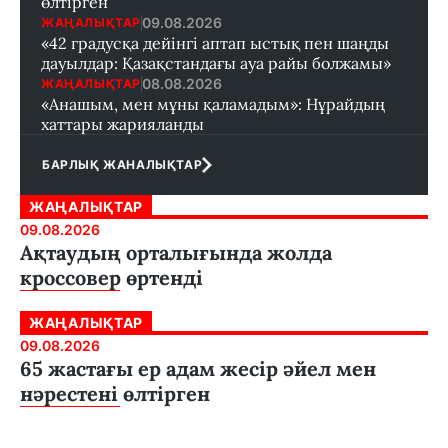
өлтірген
09.08.2026
ЖАҢАЛЫҚТАР
«42 градусқа дейінгі аптап ыстық пен шаңды
дауылдар: Қазақстандағы ауа райы болжамы»
08.08.2026
ЖАҢАЛЫҚТАР
«Анашым, мен мұны қаламадым»: Нұрайдың
хаттары жарияланды
БАРЛЫҚ ЖАНАЛЫҚТАР
ЖАҢАЛЫҚТАР
09.08.2026
Ақтаудың орталығында жолда
кроссовер өртенді
ЖАҢАЛЫҚТАР
09.08.2026
65 жастағы ер адам жесір әйел мен
нәрестені өлтірген