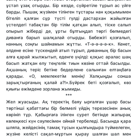
ұстап ұзақ отырды. Бір кезде, сүйретіле тұрып ас үйге
барды. Пышақ жүзімен тілінген тұстары нан қоқымымен
бітеліп қалған сұр түсті гүлді дастархан жайылған
үстелдегі табақтан бір тілім қатқан алып, тіске салып
опырып жіберді де, ұрты бұлтыңдап төргі бөлмедегі
диванға барып шалқалай отырды. Бөбежігі қозғалып,
нанның соңғы шайнамын жұтты. «Т-ә-ә-ә-ә-к». Кенет,
әлдене есіне түскендей атып тұрып, диванның бір басын
алға қарай жылжытып, еденге үңілді: қоқыс аралас шаң
басып жатқан елу теңгелік тиын көзіне оттай басылды.
Ақшаның теріс бетіне бедерлене салынған елтаңбаға
қарады. «О, мемлекетім менің! Халқыңды сонша
зарықтырғаның қалай а?!».Бүйрек беті қозғалып, көз
қиығы әжімдене зорлана жымиды.
***
Жел жуасыды. Ақ теректің баяу ырғалған ұшар басы
төртінші қабаттағы бір бөлмелі үйдің терезесінен анық
көрініп тұр. Қабырғаға ілінген сурет бетінде жапырақ
көлеңкесі күн сәулесімен ойнай тербеледі. Басында қара
шляпа, жейдесінің тамақ тұсын қылғындыра түймелеген,
жүзіне келісті сақал-мұртын қырау шалған шал мен