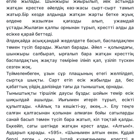
егіле жылады. Шынжыры жиырылып, иек астында
жатқан крестке әйелдің көз-жасы сырт-сырт тамып
жатыр.Бір кезде алдында жатқан жарты бетке жуық
әлдене жазылған қағазды алып, ужамдай
ұстады.Жылаған қалпы орнынан тұрып, крестті алды да
есікке қарай беттеді.
Әлдеқайда асыққандай жеделдете басып, баспалдақпен
төмен түсіп барады. Жылап барады. Әйел – қолындағы,
шынжыры салбырап, ырғалып бара жатқан кресттің
баспалдақтың жақтау теміріне ілініп қап, үзіліп түскен
сезген жоқ.
Түймеленбеген, ұзын сұр плащының етегі желпілдеп,
сыртқа шықты. Сарт етіп есік жабылды да, бес
қабаттың үйдің дәлізінде тағы да тыныштық орнады.
Тыныштықты тіршілік даусы бұзды: шойын темір есік
шиқылдай ашылды. Иығымен итеріп тұрып, есікті
құлыптады. «Айлық та кешікті-ау, әкең...». Елу теңге
салған қалтасынан қолынан алмаған бойы сатыларды
санай басып төмен түсіп бара жатып, кіл тоқтай қалды.
Еңкейіп, саты шетінде жатқан крест алды. «Алтын!».
Аударып қарады. «595». «Шынымен алтын екен. Құдай
берді деген - осы». Іштей қуанғанымен, крестті я