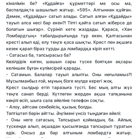
кінәлімін бе? «Құдайға» құрметтері ме осы ма,
баспалдақта шашылып жатыр. «595». Алтыннан құйған.
Демек, «Құдайды» сатып алады. Сатып алған «Құдайды»
тауып алса несі бар екен?! Тіпті қайта сатып жіберсе де
болатын шығар». Сүрініп кете жаздады. Қараса, «Хан
Ломбардтың» табалдырығында тұр екен. Қалтасынан
кресті алып еді, елу теңге қоса шықты. Крест пен ақшаға
кезек қарап біраз тұрды да ломбардқа кіріп кетті.
- Сатасыз ба, тапсырасыз ба?
Көзілдірік киген, шашын сары түске боятқан ақсары
келіншек бұған күлімсірей қарады.
- Сатамын. Балалар тауып алыпты. Оны неғыламыз?!
Мұсылманбыз ғой, мұның бізге мүлде керегі жоқ.
Крест сылдыр етіп таразыға түсті. Бес мың алты жүз
теңге санап берді. Күтпеген жерден ақша тапқанына
көңілі өсіп, шыға сала әйеліне телефон соқты.
- Алоу, айтсам сенбейсің, қызық болды.
Тәптіштеп бәрін айтты. Әңгімені үнсіз тыңдаған әйелі:
- Оны неге сатасың. Тапсырып қоймадың ба. Айлық
түскенде алып, ақшадан қысылғанда тапсырып тұратын
едік. Онсыз да бар алтыным ломбардта жатыр.