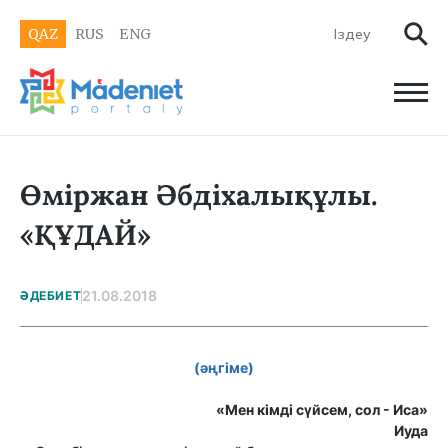
QAZ
RUS
ENG
Өміржан Әбдіхалықұлы.
«ҚҰДАЙ»
21.08.2018
ӘДЕБИЕТ
(әңгіме)
«Мен кімді сүйсем, сол - Иса»
Иуда