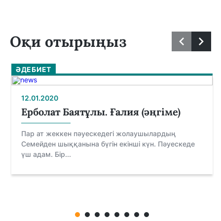
Оқи отырыңыз
ӘДЕБИЕТ
12.01.2020
Ерболат Баятұлы. Ғалия (әңгіме)
Пар ат жеккен пәуескедегі жолаушылардың
Семейден шыққанына бүгін екінші күн. Пәуескеде
үш адам. Бір...