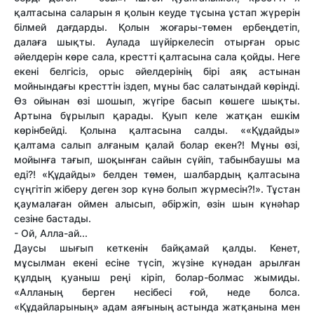
қалтасына саларын я қолын кеуде тұсына ұстап жүрерін
білмей дағдарды. Қолын жоғары-төмен ербеңдетіп,
далаға шықты. Аулада шүйіркелесіп отырған орыс
әйелдерін көре сала, крестті қалтасына сала қойды. Неге
екені белгісіз, орыс әйелдерінің бірі аяқ астынан
мойнындағы кресттін іздеп, мұны бас салатындай көрінді.
Өз ойынан өзі шошып, жүгіре басып көшеге шықты.
Артына бұрылып қарады. Қуып келе жатқан ешкім
көрінбейді. Қолына қалтасына салды. ««Құдайды»
қалтама салып алғаным қалай болар екен?! Мұны өзі,
мойынға тағып, шоқынған сайын сүйіп, табынбаушы ма
еді?! «Құдайды» белден төмен, шалбардың қалтасына
сүңгітіп жіберу деген зор күнә болып жүрмесін?!». Тұстан
қаумалаған оймен алысып, әбіржіп, өзін шын күнәһар
сезіне бастады.
- Ой, Алла-ай...
Даусы шығып кеткенін байқамай қалды. Кенет,
мұсылман екені есіне түсіп, жүзіне күнәдан арылған
құлдың қуаныш реңі кіріп, болар-болмас жымиды.
«Алланың берген несібесі ғой, неде болса.
«Құдайларының» адам аяғының астында жатқанына мен