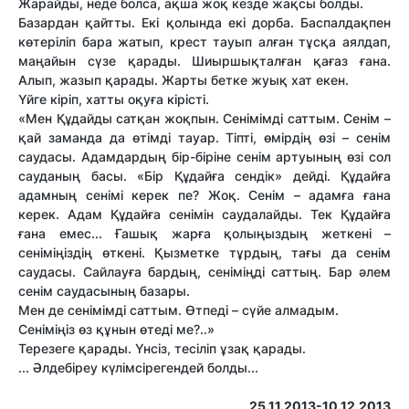
Жарайды, неде болса, ақша жоқ кезде жақсы болды.
Базардан қайтты. Екі қолында екі дорба. Баспалдақпен
көтеріліп бара жатып, крест тауып алған тұсқа аялдап,
маңайын сүзе қарады. Шиыршықталған қағаз ғана.
Алып, жазып қарады. Жарты бетке жуық хат екен.
Үйге кіріп, хатты оқуға кірісті.
«Мен Құдайды сатқан жоқпын. Сенімімді саттым. Сенім –
қай заманда да өтімді тауар. Тіпті, өмірдің өзі – сенім
саудасы. Адамдардың бір-біріне сенім артуының өзі сол
сауданың басы. «Бір Құдайға сендік» дейді. Құдайға
адамның сенімі керек пе? Жоқ. Сенім – адамға ғана
керек. Адам Құдайға сенімін саудалайды. Тек Құдайға
ғана емес... Ғашық жарға қолыңыздың жеткені –
сеніміңіздің өткені. Қызметке тұрдың, тағы да сенім
саудасы. Сайлауға бардың, сеніміңді саттың. Бар әлем
сенім саудасының базары.
Мен де сенімімді саттым. Өтпеді – сүйе алмадым.
Сеніміңіз өз құнын өтеді ме?..»
Терезеге қарады. Үнсіз, тесіліп ұзақ қарады.
... Әлдебіреу күлімсірегендей болды...
25.11.2013-10.12.2013