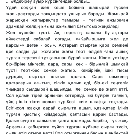
... Әлдебіреу ауыр күрсінгендей болды...
Үдей соққан жел көше бойына шашырай түскен
жапырақтарды толқындата ұшырып барады. Жамырай
жарысқан жапырақтар тамыры – тегінен ажыраған
адамдай желдің ығына жығылып бағытсыз жөңкіледі.
Жел күшейе түсті. Ақ теректің салалы бұтақтары
әйнектерді сабалай соғады. ««Қайыршыға жел де
қарсы»» деген - осы». Ақтарып отырған қара сөмкені
қоя салды да, жоғарғы жағы төрт елідей ғана ашық
тұрған терезені тұтқасынан бұрай жапты. Кілем үстінде
бір-біріне мінгесіп, қара, сары, көк - бірыңғай шымқай
түсті төрт-бес сөмке жатыр. Кейбірінің ішкі тысы
дүрдиіп, сыртқа шығып қалған. Сары сөмкенің
қалталарын ағытып, сілкіп қалып еді, бір-екі теңгелік
тиындар сылдырай шашылды. Іле, сөмке де жалп етті.
Сол қолын тірей орнынан көтерілді. Екі бүйірін таянып,
үйдің ішін тінти шолып тұр.Көзі –киім шкафқа тоқтады.
Есігінсол жаққа қарай сырғыта ашып, қаз-қатар ілініп
тұрған қыстық киімдердің қалтасын қарай бастады.
Қолын сүңгіте салмаған қалта қалмады. Бәрібір, түк жоқ.
Арқасын қабырғаға сүйеп тұрған күйінде сырғи түсіп,
сылқ етіп отыра кетті.Сол отырғаннан басын шеңбектей