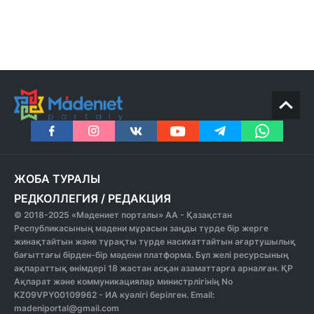
ЖОБА ТУРАЛЫ
РЕДКОЛЛЕГИЯ
/
РЕДАКЦИЯ
© 2018-2025 «Мәдениет порталы» АА - Қазақстан
Республикасының мәдени мұрасын заңды түрде бір жерге
жинақтайтын және тұрақты түрде насихаттайтын ағартушылық
бағыттағы бірден-бір мәдени платформа. Бұл желі ресурсының
ақпараттық өнімдері 18 жастан асқан азаматтарға арналған. ҚР
Ақпарат және коммуникациялар министрлігінің No
KZ09VPY00109962 - ИА куәлігі берілген. Email:
madeniportal@gmail.com