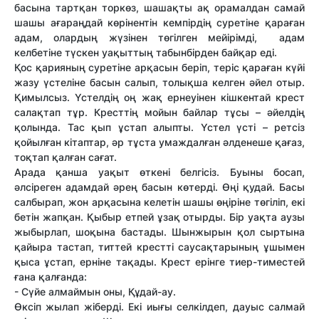
басына тартқан торкөз, шашақты ақ орамалдан самай
шашы ағараңдай көрінентін кемпірдің суретіне қараған
адам, олардың жүзінен төгілген мейірімді, адам
келбетіне түскен уақыттың табынбірден байқар еді.
Қос қарияның суретіне арқасын беріп, теріс қараған күйі
жазу үстеліне басын салып, толықша келген әйел отыр.
Қимылсыз. Үстелдің оң жақ ернеуінен кішкентай крест
салақтап тұр. Кресттің мойын байлар тұсы – әйелдің
қолында. Тас қып ұстап алыпты. Үстел үсті – ретсіз
қойылған кітаптар, әр тұста умаждалған әлденеше қағаз,
тоқтап қалған сағат.
Арада қанша уақыт өткені белгісіз. Буыны босап,
әлсіреген адамдай әрең басын көтерді. Өңі қудай. Басы
салбырап, жон арқасына келетін шашы өңіріне төгіліп, екі
бетін жапқан. Қыбыр етпей ұзақ отырды. Бір уақта аузы
жыбырлап, шоқына бастады. Шынжырын қол сыртына
қайыра тастап, титтей крестті саусақтарының ұшымен
қыса ұстап, ерніне тақады. Крест ерінге тиер-тиместей
ғана қалғанда:
- Сүйе алмаймын оны, Құдай-ау.
Өксіп жылап жіберді. Екі иығы селкілдеп, дауыс салмай