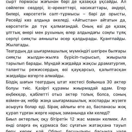
сырт пормасы жағынан бәрі де қазаққа ұқсайды. Ал
сөйлеген сөздері, іс-әрекеттері, насихаттары, әндері,
билері, көрсететін салт-тұрмысы – бәрі де орысты,
Ресейді көз алдыңа әкеледі. «Айтыстан» айтатын да,
көрсететін де түк қалмағандай. Оның өзі де қазақ
ұлттық өнері мен рухының өлер алдындағы соңғы тұяқ
серпуі сияқты аянышты әсер қалдырады. Қуантпайды.
Жылатады.
Театрдың да шығармашылық мүмкіндігі шегірен былғары
сияқты жылдан-жылға бүрісіп-тырысып, жиырыла
тарылып барады. Мұндай жағдайда жақсы драматургия,
талантты режиссердың өзі қауқарсыз, қалыптасқан
жағдайды өзгерте алмайды.
Біздің шағын театрдың штат кестесі бойынша 30 актер
болуы тиіс. Қазіргі құрамы жиырмадай адам. Егер
еңбекқор, қабілетті отыз актер толық болса, соның
өзімен-ақ небір жаңа шығармашылық жоспарды жүзеге
асыруға болар еді. Бірақ айлығы өте аз, баспанасы жоқ
қурап тұрған жерге нарық заманында кім келеді?
Биыл актерлық оқу бітіретін 12 жас маман келмек. Ал
енді оларға ең құрмаса бас сұғатын жатақхана тауып
беру керек қой. Облыс басшылығы басында уәде