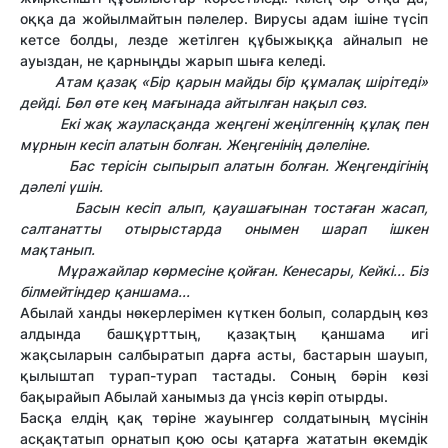
оққа да жойылмайтын пәлелер. Вирусы адам ішіне түсіп
кетсе болды, лезде жетілген құбыжыққа айналып не
ауыздан, не қарныңды жарып шыға келеді.
Атам қазақ «Бір қарын майды бір құмалақ шірітеді»
дейді. Бөл өте кең мағынада айтылған нақыл сөз.
Екі жақ жауласқанда жеңгені жеңілгеннің құлақ пен
мұрнын кесіп алатын болған. Жеңгенінің дәлеліне.
Бас терісін сыпырып алатын болған. Жеңгендігінің
дәлелі үшін.
Басын кесіп алып, қауашағынан тостаған жасап,
салтанатты отырыстарда онымен шарап ішкен
мақтанып.
Мұражайлар көрмесіне қойған. Кенесары, Кейкі... Біз
білмейтіндер қаншама...
Абылай ханды нөкерлерімен күткен болып, солардың көз
алдында башқұрттың, қазақтың қаншама игі
жақсыларын салбыратып дарға асты, бастарын шауып,
қылыштап турап-турап тастады. Соның бәрін көзі
бақырайып Абылай ханымыз да үнсіз көріп отырды.
Басқа елдің қақ төріне жауынгер солдатының мүсінін
асқақтатып орнатып қою осы қатарға жататын өкемдік