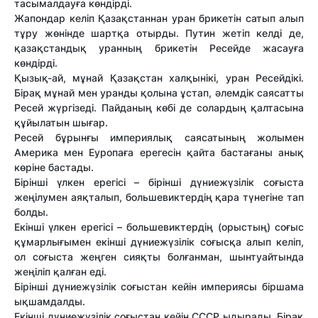
тасымалдауға көндірді.
Жапондар келіп Қазақстаннан уран брикетін сатып алып
тұру жөнінде шартқа отырды. Путин жетіп келді де,
қазақстандық уранның брикетін Ресейде жасауға
көндірді.
Қызық-ай, мұнай Қазақстан халқынікі, уран Ресейдікі.
Бірақ мұнай мен уранды қолына ұстап, әлемдік саясатты
Ресей жүргізеді. Пайданың көбі де солардың қалтасына
құйылатын шығар.
Ресей бұрынғы империялық саясатының жолымен
Америка мен Еуропаға ерегесін қайта бастағаны анық
көріне бастады.
Бірінші үлкен ерегісі – бірінші дүниежүзілік соғыста
жеңілумен аяқталып, большевиктердің қара түнегіне тап
болды.
Екінші үлкен ерегісі – большевиктердің (орыстың) соғыс
құмарлығымен екінші дүниежүзілік соғысқа алып келіп,
ол соғыста жеңген сияқты болғанман, шынтуайтында
жеңіліп қалған еді.
Бірінші дүниежүзілік соғыстан кейін империясы біршама
ықшамдалды.
Екінші дүниежүзілік соғыстан кейін СССР ыдырады. Бірақ