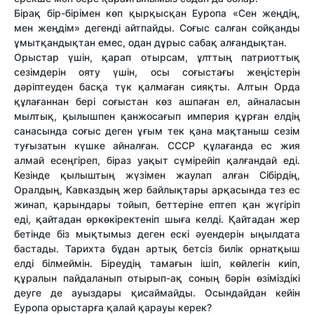
Бірақ бір-бірімен көп қырқысқан Еуропа «Сен жеңдің,
мен жеңдім» дегенді айтпайды. Соғыс салған сойқанды
ұмытқандықтан емес, одан дұрыс сабақ алғандықтан.
Орыстар үшін, қарап отырсам, ұлттың патриоттық
сезімдерін ояту үшін, осы соғыстағы жеңістерін
дәріптеуден басқа түк қалмаған сияқты. Алтын Орда
құлағаннан бері соғыстан көз ашпаған ел, айналасын
мылтық, қылышпен қанжосағып империя құрған елдің
санасында соғыс деген ұғым тек қана мақтаныш сезім
туғызатын күшке айналған. СССР құлағанда ес жия
алмай есеңгіреп, біраз уақыт сүмірейіп қалғандай еді.
Кезінде қылыштың жүзімен жаулап алған Сібірдің,
Оралдың, Кавказдың жер байлықтары арқасында тез ес
жинап, қарындары тойып, беттеріне ептеп қан жүгіріп
еді, қайтадан өркөкіректеніп шыға келді. Қайтадан жер
бетінде біз мықтымыз деген ескі әуендерін ыңылдата
бастады. Тарихта бұдан артық бетсіз билік орнатқыш
елді білмеймін. Біреудің тамағын ішіп, көйлегін киіп,
құралын пайдаланып отырып-ақ соның бәрін өзіміздікі
деуге де ауыздары қисаймайды. Осындайдан кейін
Еуропа орыстарға қалай қарауы керек?