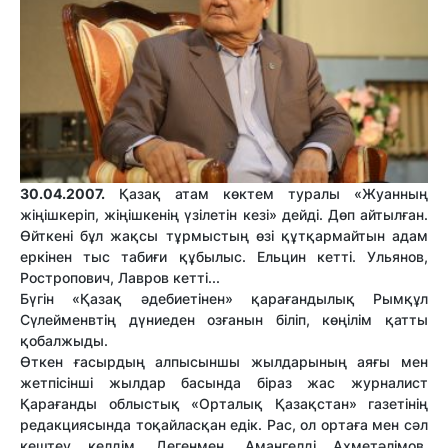
30.04.2007.
Қазақ атам көктем туралы «Жуанның
жіңішкеріп, жіңішкенің үзілетін кезі» дейді. Дөп айтылған.
Өйткені бұл жақсы тұрмыстың өзі құтқармайтын адам
еркінен тыс табиғи құбылыс. Ельцин кетті. Ульянов,
Ростропович, Лавров кетті...
Бүгін «Қазақ әдебиетінен» қарағандылық Рымқұл
Сүлейменвтің дүниеден озғанын біліп, көңілім қатты
қобалжыды.
Өткен ғасырдың алпысыншы жылдарының аяғы мен
жетпісінші жылдар басында біраз жас журналист
Қарағанды облыстық «Орталық Қазақстан» газетінің
редакциясында тоқайласқан едік. Рас, ол ортаға мен сәл
кештеу келдім. Дегенмен, Амангелді Ахметәлімов,