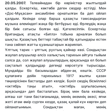
20.05.2007.
Телеайнадан бір көріністер жылтылдай
қалды. Ескерткіш, көктөбе деген сөздер естілді. Мен
«Дос-Мұқасан» ансамбліне орнатылған ба деп ойлап
қалдым. Кезінде олар барша қазақты тамсандырған
музыка әлеміндегі жаңа бір бетбұрыс еді. Өрлеудің жаңа
бір биік сатысы болған еді. Қателесіппін. Ескерткіш
британдық атақты «Битлз» тобына арналған болып
шықты. Қазақтың беттері табақтай бір қатындары естен
тана сөйлеп жатты қуаныштарын жариялап.
Ұлттық тарих – ұлттық рухтың қайнар көзі. Сондықтан
жаулап алушылар әлсіз халықтың тарихын айтуға тыйым
салса да, сол жаулап алушылардың арқасында ел болып
сақталып қалдыңдар дегенді көрсетуге тырысады.
Мұндайды біз басымыздан әбден-ақ кештік. СССР
құлағанға дейін тарихымыз 1917 жылғы қазан
төңкерісінен басталды деп келдік. Бүкіл сөздің бісмілләсі
«октябрь таңы атып», «октябрь шұғыласының
арқасында» деп басталатын. Бірақ мен бала кезімде,
алғаш хат тани бастағанымда, менің әкемнің әкесі, яғни
жеті атам өмір сүрген кезде, қазақ қалай күн көрген деп
ойланатынмын. Сондықтан маған, менің