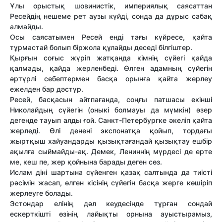
Ұлы орыстық шовинистік, империялық саясаттан
Ресейдің нешеме рет аузы күйді, сонда да дұрыс сабақ
алмайды.
Осы саясатымен Ресей енді тағы күйресе, қайта
тұрмастай болып біржола құлайды деседі білгіштер.
Қырғын соғыс жүріп жатқанда кімнің сүйегі қайда
қалмады, қайда жерленбеді. Өлген адамның сүйегін
әртүрлі себептермен басқа орынға қайта жерлеу
ежелден бар дәстүр.
Ресей, басқасын айтпағанда, соңғы патшасы екінші
Николайдың сүйегін (оныкі болмауы да мүмкін) әзер
дегенде тауып алды ғой. Санкт-Петербургке әкеліп қайта
жерледі. Өлі денені экспонатқа қойып, тордағы
жыртқыш хайуандарды қызықтағандай қызықтау ешбір
ақылға сыймайды-ақ. Демек, Лениннің мүрдесі де ерте
ме, кеш пе, жер қойнына барады деген сөз.
Ислам діні шартына сүйенген қазақ салтында да тиісті
рәсімін жасап, өлген кісінің сүйегін басқа жерге көшіріп
жерлеуге болады.
Эстондар елінің дәл кеудесінде тұрған сондай
ескерткішті өзінің лайықты орнына ауыстырамыз,