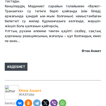
тастады.
Кеншілердің Мәдениет сарайын толайымен «Валют-
Транзитке» су тегінге беріп қойғанда (кім біледі,
аржағында қандай ым-жым болғанын) намыстанбаған
биліктегі су милар Құрманғазыға келгенде, жершіл-
жікшіл бола қалғанын қайтерсің.
Ұлттың рухани әлеміне төнген қауіпті сезбеу, сақтық
қорғаныш реакциясының жоғалуы – құл болғандық емес
пе екен...
Өтен Ахмет
#ӘДЕБИЕТ
Өтен Ахмет
ЖАЗУШЫ
Бөлісу: