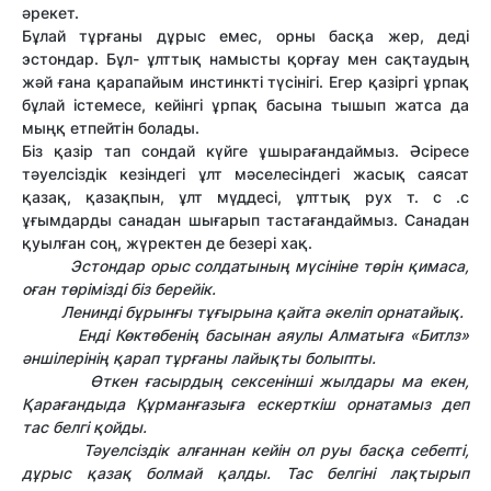
әрекет.
Бұлай тұрғаны дұрыс емес, орны басқа жер, деді
эстондар. Бұл- ұлттық намысты қорғау мен сақтаудың
жәй ғана қарапайым инстинкті түсінігі. Егер қазіргі ұрпақ
бұлай істемесе, кейінгі ұрпақ басына тышып жатса да
мыңқ етпейтін болады.
Біз қазір тап сондай күйге ұшырағандаймыз. Әсіресе
тәуелсіздік кезіндегі ұлт мәселесіндегі жасық саясат
қазақ, қазақпын, ұлт мүддесі, ұлттық рух т. с .с
ұғымдарды санадан шығарып тастағандаймыз. Санадан
қуылған соң, жүректен де безері хақ.
Эстондар орыс солдатының мүсініне төрін қимаса,
оған төрімізді біз берейік.
Ленинді бұрынғы тұғырына қайта әкеліп орнатайық.
Енді Көктөбенің басынан аяулы Алматыға «Битлз»
әншілерінің қарап тұрғаны лайықты болыпты.
Өткен ғасырдың сексенінші жылдары ма екен,
Қарағандыда Құрманғазыға ескерткіш орнатамыз деп
тас белгі қойды.
Тәуелсіздік алғаннан кейін ол руы басқа себепті,
дұрыс қазақ болмай қалды. Тас белгіні лақтырып