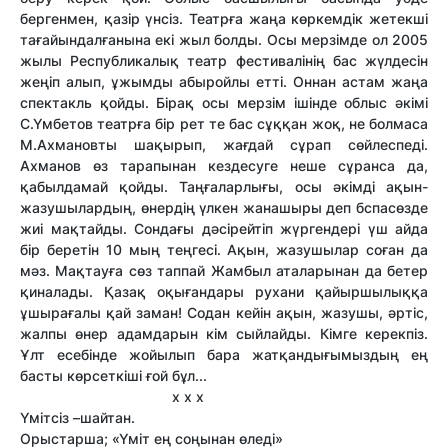
бергенмен, қазір үнсіз. Театрға жаңа көркемдік жетекші
тағайындалғанына екі жыл болды. Осы мерзімде ол 2005
жылы Республикалық театр фестивалінің бас жүлдесін
жеңіп алып, ұжымды абыройлы етті. Оннан астам жаңа
спектакль қойды. Бірақ осы мерзім ішінде облыс әкімі
С.Үмбетов театрға бір рет те бас сұққан жоқ, не болмаса
М.Ахмановты шақырып, жағдай сұрап сөйлеспеді.
Ахманов өз тарапынан кездесуге неше сұранса да,
қабылдамай қойды. Таңғаларлығы, осы әкімді ақын-
жазушылардың, өнердің үлкен жанашыры деп бспасөзде
жиі мақтайды. Сондағы дәсірейтіп жүргендері үш айда
бір беретін 10 мың теңгесі. Ақын, жазушылар соған да
мәз. Мақтауға сөз таппай Жамбыл аталарынан да бетер
қиналады. Қазақ оқығандары рухани қайыршылыққа
ұшырағалы қай заман! Содан кейін ақын, жазушы, әртіс,
жалпы өнер адамдарын кім сыйлайды. Кімге керекпіз.
Ұлт есебінде жойылып бара жатқандығымыздың ең
басты көрсеткіші ғой бұл...
х х х
Үмітсіз –шайтан.
Орыстарша; «Үміт ең соңынан өледі»