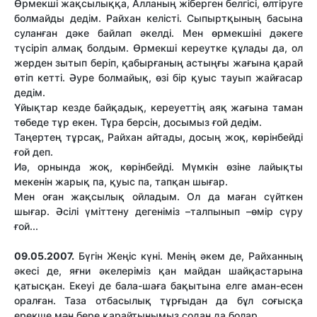
Өрмекші жақсылыққа, Алланың жіберген белгісі, өлтіруге
болмайды дедім. Райхан келісті. Сыпыртқының басына
суланған дәке байлап әкелді. Мен өрмекшіні дәкеге
түсіріп алмақ болдым. Өрмекші кереутке құлады да, ол
жерден зытып беріп, қабырғаның астыңғы жағына қарай
өтіп кетті. Әуре болмайық, өзі бір қуыс тауып жайғасар
дедім.
Ұйықтар кезде байқадық, кереуеттің аяқ жағына таман
төбеде тұр екен. Тұра берсін, досымыз ғой дедім.
Таңертең тұрсақ, Райхан айтады, досың жоқ, көрінбейді
ғой деп.
Иә, орнында жоқ, көрінбейді. Мүмкін өзіне лайықты
мекенін жарық па, қуыс па, тапқан шығар.
Мен оған жақсылық ойладым. Ол да маған сүйткен
шығар. Әсілі үміттену дегеніміз –талпынып –өмір сүру
ғой...
09.05.2007.
Бүгін Жеңіс күні. Менің әкем де, Райханның
әкесі де, яғни әкелеріміз қан майдан шайқастарына
қатысқан. Екеуі де бала-шаға бақытына елге аман-есен
оралған. Таза отбасылық тұрғыдан да бұл соғысқа
ерекше мән бере қарайтынымыз содан да болар.