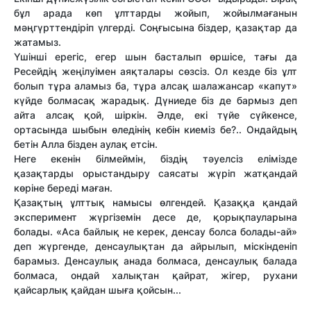
бұл арада көп ұлттарды жойып, жойылмағанын
мәңгүрттендіріп үлгерді. Соңғысына біздер, қазақтар да
жатамыз.
Үшінші ерегіс, егер шын басталып өршісе, тағы да
Ресейдің жеңілуімен аяқталары сөзсіз. Ол кезде біз ұлт
болып тұра аламыз ба, тұра алсақ шалажансар «капут»
күйде болмасақ жарадық. Дүниеде біз де бармыз деп
айта алсақ қой, шіркін. Әлде, екі түйе сүйкенсе,
ортасында шыбын өледінің кебін киеміз бе?.. Ондайдың
бетін Алла бізден аулақ етсін.
Неге екенін білмеймін, біздің тәуелсіз елімізде
қазақтарды орыстандыру саясаты жүріп жатқандай
көріне береді маған.
Қазақтың ұлттық намысы өлгендей. Қазаққа қандай
эксперимент жүргіземін десе де, қорықпауларына
болады. «Аса байлық не керек, денсау болса болады-ай»
деп жүргенде, денсаулықтан да айрылып, міскінденіп
барамыз. Денсаулық анада болмаса, денсаулық балада
болмаса, ондай халықтан қайрат, жігер, рухани
қайсарлық қайдан шыға қойсын...