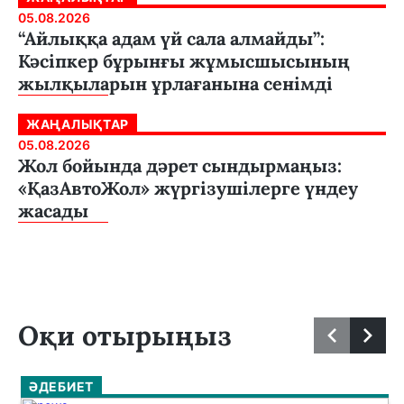
05.08.2026
“Айлыққа адам үй сала алмайды”:
Кәсіпкер бұрынғы жұмысшысының
жылқыларын ұрлағанына сенімді
ЖАҢАЛЫҚТАР
05.08.2026
Жол бойында дәрет сындырмаңыз:
«ҚазАвтоЖол» жүргізушілерге үндеу
жасады
Оқи отырыңыз
ӘДЕБИЕТ