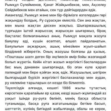
Рымқұл Сүлейменов, Қанат Жойқынбеков, мен, Ақселеу
Сейдімбеков мен атайын, сен тұр дейтіндерден едік.
Амангелді, Рымқұл және мен бір-бірімізге өзгелерден гөрі
жақындау болдық. Ру сұрасқан емеспіз. Сен ана жақтан,
мен мына жақтан дескен жоқпыз. Шығармашылық
тұрғыдан іштей жарыссақ жарысқан шығармыз, бірақ
бақталас болмағанымыз анық. Рымқұл мақала жазуға
баяулау еді, күшін есептеп, өлшеп пайдаланатын.
Баяулығын ақжарқын, ашық мінезімен жуып-шайып
білдірмей жіберетін. Оның жазушы болғаны да қызық.
«Пошташы шал» деген бір әңгімесін өмір бойы жазғандай
болып жүретін. Кейін кітап жазып жергілікті баспалардан
бес мың данамен шығарғанда, біз оған күле қарап
пәлендей мән бере қойған жоқ едік. Жазушылық шегірен
былғарыдай бүрісіп жергілікті баспаханалар мен аудан,
ру көлеміне тарыларын ол кезде біз білмеппіз.
Тәуелсіздік алғанда, кешегі 1986 жылы тұтастық
көрсеткен қарапайым ер қазақ көзді ашып-жұмғандай аз
уақыт ішінде ру-руға бөлініп, менің басқа облыста
туғанымды, басқа руға жататынымды бетіме басып,
шеттетіп, күпінің битіндей жабылғанда, обалы не керек,