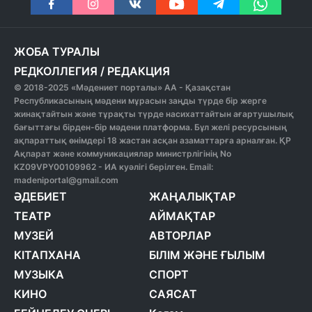
ЖОБА ТУРАЛЫ
РЕДКОЛЛЕГИЯ
/
РЕДАКЦИЯ
© 2018-2025 «Мәдениет порталы» АА - Қазақстан
Республикасының мәдени мұрасын заңды түрде бір жерге
жинақтайтын және тұрақты түрде насихаттайтын ағартушылық
бағыттағы бірден-бір мәдени платформа. Бұл желі ресурсының
ақпараттық өнімдері 18 жастан асқан азаматтарға арналған. ҚР
Ақпарат және коммуникациялар министрлігінің No
KZ09VPY00109962 - ИА куәлігі берілген. Email:
madeniportal@gmail.com
ӘДЕБИЕТ
ЖАҢАЛЫҚТАР
ТЕАТР
АЙМАҚТАР
МУЗЕЙ
АВТОРЛАР
КІТАПХАНА
БІЛІМ ЖӘНЕ ҒЫЛЫМ
МУЗЫКА
СПОРТ
КИНО
САЯСАТ