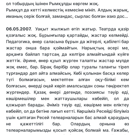
ол тобырдың ішінен Рымқұлды көргем жоқ.
Рымқұл да кетті келместің кемесіне мініп. Алдың жарық,
иманың серік болғай, замандас, сырлас болған әзиз дос...
06.05.2007.
Уақыт жылжып өтіп жатыр. Театрда қазір
қозғалыс жоқ. Бұрынғылар қартайды, жастар келмейді.
Педагогика, өнер саласына бұрын да жігерлі, қабілеті бар
жастар онша бара қоймайтын. Нарықтың әсері ме,
арқанға байлап тартсаң да келтіре алмайтындай күйге
жеттік. Әрине, өнер қуып жүрген талапты жастар мүлде
жоқ емес, бар. Бірақ бәрібір олар туралы таланты тіреп
тұрғандар деп айта алмайсың. Көбі қолынан басқа келер
түгі болмағасын, мектептен алған оқу-білімі кем
болғасын, өнерді оңай көріп амалсыздан соны төңіректеп
жүргендер. Қазақ өнері дегенде, поэзиясы тәуір еді,
көшірмешілер мен жаттаушылары көбейіп, ол да
қожырап барады. Әніміз тәуір еді, көшірме мен еліктеу
көбейіп, ол да бетіне лағып кетті. Көршіміз Ресейді білуіміз
үшін қаптаған Ресей телеарналарын бас алмай қараудың
не қажеттілігі бар. Олардың орнына өз
телеарналарымызды қосып қойсақ болмай ма. Ғажабы,