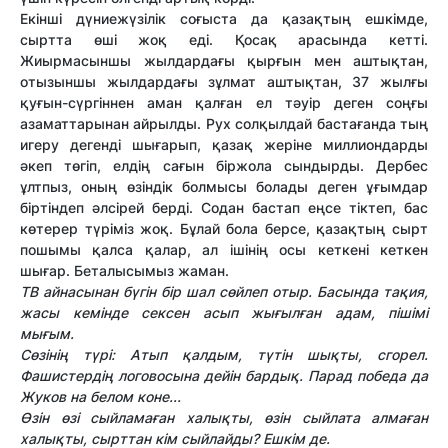
Екінші дүниежүзілік соғыста да қазақтың ешкімде,
сыртта өші жоқ еді. Қосақ арасында кетті.
Жиырмасыншы жылдардағы қырғын мен аштықтан,
отызыншы жылдардағы зұлмат аштықтан, 37 жылғы
қуғын-сүргіннен аман қалған ел тәуір деген соңғы
азаматтарынан айрылды. Рух солқылдай бастағанда тың
игеру дегенді шығарып, қазақ жеріне миллиондарды
әкеп төгіп, елдің сағын біржола сындырды. Дербес
ұлтпыз, оның өзіндік болмысы болады деген ұғымдар
біртіндеп әлсірей берді. Содан бастап еңсе тіктеп, бас
көтерер түріміз жоқ. Бұлай бола берсе, қазақтың сырт
пошымы қалса қалар, ал ішінің осы кеткені кеткен
шығар. Беталысымыз жаман.
ТВ айнасынан бүгін бір шал сөйлеп отыр. Басында тақия,
жасы кемінде сексен асып жығылған адам, пішімі
мығым.
Сөзінің түрі: Атып қалдым, түтін шықты, сгорел.
Фашистердің логовосына дейін бардық. Парад победа да
Жуков на белом коне...
Өзін өзі сыйламаған халықты, өзін сыйлата алмаған
халықты, сырттан кім сыйлайды? Ешкім де.