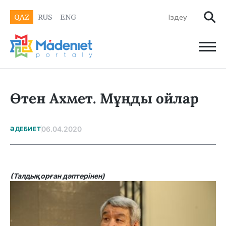
QAZ
RUS
ENG
Өтен Ахмет. Мұңды ойлар
06.04.2020
ӘДЕБИЕТ
(Талдықорған дәптерінен)