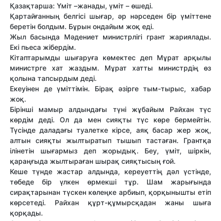
Қазақтарша: Үміт –жанады, үміт – өшеді.
Қартайғанның белгісі шығар, әр нәрседен бір үміттене
беретін болдым. Бұрын ондайым жоқ еді.
Жыл басында Мәдениет министрлігі грант жариялады.
Екі пьеса жібердім.
Кітаптарымды шығаруға көмектес деп Мұрат арқылы
министрге хат жаздым. Мұрат хатты министрдің өз
қолына тапсырдым деді.
Екеуінен де үміттімін. Бірақ әзірге тым-тырыс, хабар
жоқ.
Бірінші мамыр алдындағы түні жұбайым Райхан түс
көрдім деді. Ол да мен сияқты түс көре бермейтін.
Түсінде даладағы туалетке кірсе, аяқ басар жер жоқ,
алтын сияқты жылтыратып тышып тастаған. Грантқа
ілінетін шығармыз деп жорыдық. Беу, үміт, шіркін,
қараңғыда жылтыраған шырақ сияқтысың ғой.
Кеше түнде жастар алдында, кереуеттің дәл үстінде,
төбеде бір үлкен өрмекші тұр. Шам жарығында
сирақтарынан түскен көлеңке арбиып, қорқынышты етіп
көрсетеді. Райхан құрт-құмырсқадан жаны шыға
қорқады.