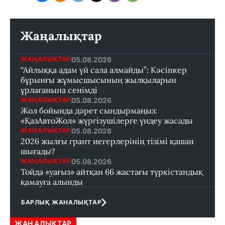
Жаңалықтар
05.08.2026
ЖАҢАЛЫҚТАР
“Айлыққа адам үй сала алмайды”: Кәсіпкер
бұрынғы жұмысшысының жылқыларын
ұрлағанына сенімді
05.08.2026
ЖАҢАЛЫҚТАР
Жол бойында дәрет сындырмаңыз:
«ҚазАвтоЖол» жүргізушілерге үндеу жасады
05.08.2026
ЖАҢАЛЫҚТАР
2026 жылғы грант иегерлерінің тізімі қашан
шығады?
05.08.2026
ЖАҢАЛЫҚТАР
Тойда «уағыз» айтқан 66 жастағы түркістандық
қамауға алынды
БАРЛЫҚ ЖАНАЛЫҚТАР
ЖАҢАЛЫҚТАР