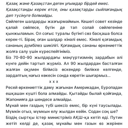
Қазақ және Қазақстан деген ұғымдар бірдей емес.
Қазақстанды керек етсе, оны қазақтарды сыйлағандық
деп түсінуге болмайды.
Сөйлеген шалдарды жазғырмаймын. Кешегі совет кезінде
қалай сөйлесе, бүгін де тап солай сөйлегеніне
қынжыламын. Ол соғыс туралы бүгінгі сөз басқаша болса
керек-ті. Бірақ оған шалдар кінәлі емес. Кінәлі қоғамдық
сананың дүмбілез шикілігі. Қоғамдық сананы өркениеттік
жолға салу үшін күреспейтініміз.
Біз 70-80-90 жылдардағы мәңгүртизмнің зардабын әлі
күнге дейін тартып жүрміз. Ал 90 жылдардан басталған
жалған оқумен білімсіз өскендер билікке келгенде,
зардаптың нағыз көкесін сонда көретін шығармыз...
х х х
Ресей өркениеттік даму жағынан Америкадан, Еуропадан
ешқашан күшті бола алмайды. Қытайды былай қойғанда,
Жапонияға да шендесе алмайды.
Мұнай мен газдың түбі шексіз емес, бір күні таусылады.
Мүмкін отыз, мүмкын елу жылдан кейін. Содан соң ше?
Біздің сыртқы істер министріміз АҚШ-қа кетіп еді. Путин
жетіп келді де, қазақ мұнайы мен газын өз жерінен