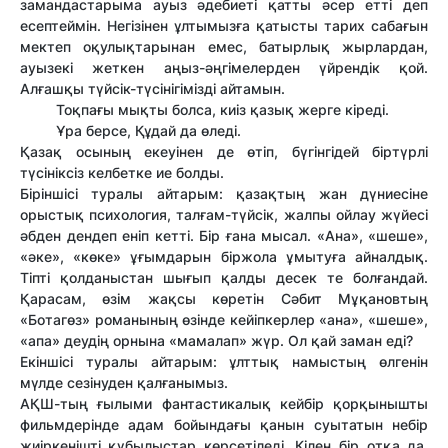
замандастарыма ауыз әдебиеті қатты әсер етті деп
есептеймін. Негізінен ұлтымызға қатысты тарих сабағын
мектеп оқулықтарынан емес, батырлық жырлардан,
ауызекі жеткен аңыз-әңгімелерден үйрендік қой.
Алғашқы түйсік-түсінігімізді айтамын.
Тоқпағы мықты болса, киіз қазық жерге кіреді.
Ұра берсе, Құдай да өледі.
Қазақ осының екеуінен де өтіп, бүгінгідей біртүрлі
түсініксіз келбетке ие болды.
Біріншісі туралы айтарым: қазақтың жан дүниесіне
орыстық психология, талғам-түйсік, жалпы ойлау жүйесі
әбден дендеп еніп кетті. Бір ғана мысал. «Ана», «шеше»,
«әке», «көке» ұғымдарын біржола ұмытуға айналдық.
Тіпті қолданыстан шығып қалды десек те болғандай.
Қарасам, өзім жақсы көретін Сәбит Мұқановтың
«Ботагөз» романының өзінде кейіпкерлер «ана», «шеше»,
«апа» деудің орнына «мамалап» жүр. Ол қай заман еді?
Екіншісі туралы айтарым: ұлттық намыстың өлгенін
мүлде сезінуден қалғанымыз.
АҚШ-тың ғылыми фантастикалық кейбір қорқынышты
фильмдерінде адам бойындағы қанын суытатын небір
жиіркенішті құбылыстар көрсетіледі. Кілең бір отқа да,