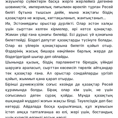
жауынгер сүйектерін басқа жерге жерлейміз дегеніне
шовинистік, империялық пиғылмен өрекпіп тұрған Ресей
билігі бұтына тышсын дейік, мына жақтағы біздің
қазақтарға не жорық, көттақыланып, жантықтанып...
Иә, Эстониядағы орыстар дүрлікті. Олар эстон халқы
үшін сырттан келген кірмелер, әрі кетсе қонақтар.
Жаман үйді ғана қонағы билейді. Есі дұрыс үй қонағына
билетпейді. Біздегі депутат қазақтарды түсінуге болады.
Олар өз үйлерін қонақтарына билетіп қойып отыр.
Өздерінің жасық бишара көңілімен барлық жерде де
біздегідегідей шығар деп ойлайды.
Шынында қызық, біздің парламентте біреудің үйіндеі
шаруаға араласып, сырттан көсемсіп төрелік айтқандар
тек қазақтар ғана. Ал орыстар сондайларды үргізіп
қойып, жымиып қана қарап отырды.
Бірінші дүниежүзілік соғыс кезінде де қазақтар Ресей
құрамында болды. Бірақ олар кім үшін, не үшін
соғысамыз деген сұрақ қойды. Мұнда қазақтың
ешқандай мүддесі жоғын жақсы білді. Тәуелсіздік деп бас
көтерді. Айдалада босқа қырылғанша, құл жұмысын
істеп аяққа тапталғанша өз елі, жері үшін, бостандық
үшін күресіп өлгенді артық көрді.