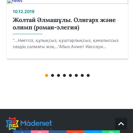
10.12.2019
Жолтай Әлмашұлы. Олигарх және
олимп (роман-элегия)
“...Ниетсіз, құлықсыз, құштарлықсыз, қиналыссыз
сөздің салмағы жоқ...”Абыз Ахмет Иассауи...