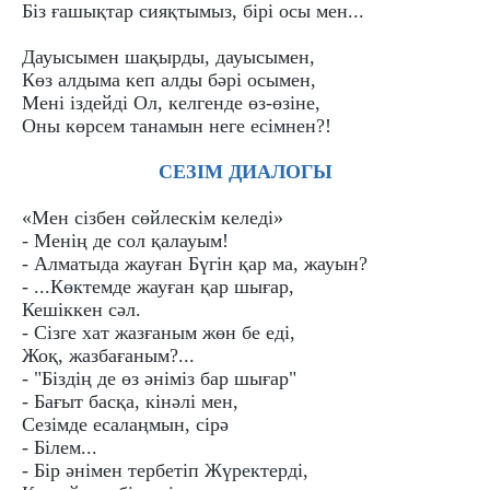
Біз ғашықтар сияқтымыз, бірі осы мен...
Дауысымен шақырды, дауысымен,
Көз алдыма кеп алды бәрі осымен,
Мені іздейді Ол, келгенде өз-өзіне,
Оны көрсем танамын неге есімнен?!
СЕЗІМ ДИАЛОГЫ
«Мен сізбен сөйлескім келеді»
- Менің де сол қалауым!
- Алматыда жауған Бүгін қар ма, жауын?
- ...Көктемде жауған қар шығар,
Кешіккен сәл.
- Сізге xат жазғаным жөн бе еді,
Жоқ, жазбағаным?...
- "Біздің де өз әніміз бар шығар"
- Бағыт басқа, кінәлі мен,
Сезімде есалаңмын, сірә
- Білем...
- Бір әнімен тербетіп Жүректерді,