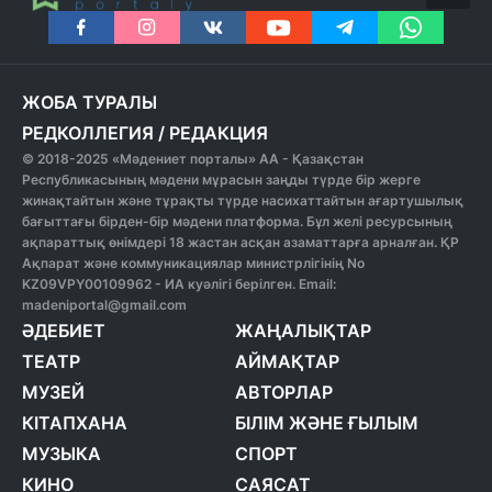
ЖОБА ТУРАЛЫ
РЕДКОЛЛЕГИЯ
/
РЕДАКЦИЯ
© 2018-2025 «Мәдениет порталы» АА - Қазақстан
Республикасының мәдени мұрасын заңды түрде бір жерге
жинақтайтын және тұрақты түрде насихаттайтын ағартушылық
бағыттағы бірден-бір мәдени платформа. Бұл желі ресурсының
ақпараттық өнімдері 18 жастан асқан азаматтарға арналған. ҚР
Ақпарат және коммуникациялар министрлігінің No
KZ09VPY00109962 - ИА куәлігі берілген. Email:
madeniportal@gmail.com
ӘДЕБИЕТ
ЖАҢАЛЫҚТАР
ТЕАТР
АЙМАҚТАР
МУЗЕЙ
АВТОРЛАР
КІТАПХАНА
БІЛІМ ЖӘНЕ ҒЫЛЫМ
МУЗЫКА
СПОРТ
КИНО
САЯСАТ