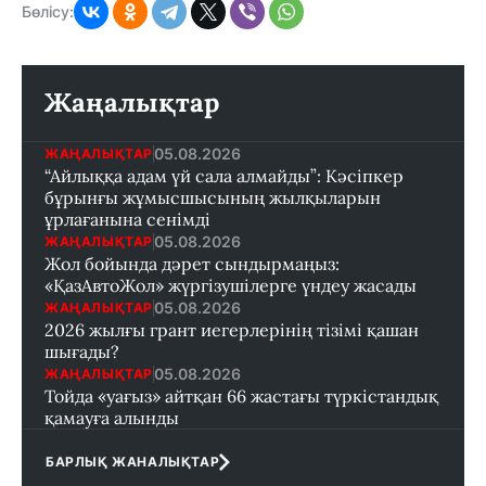
Бөлісу:
Жаңалықтар
05.08.2026
ЖАҢАЛЫҚТАР
“Айлыққа адам үй сала алмайды”: Кәсіпкер
бұрынғы жұмысшысының жылқыларын
ұрлағанына сенімді
05.08.2026
ЖАҢАЛЫҚТАР
Жол бойында дәрет сындырмаңыз:
«ҚазАвтоЖол» жүргізушілерге үндеу жасады
05.08.2026
ЖАҢАЛЫҚТАР
2026 жылғы грант иегерлерінің тізімі қашан
шығады?
05.08.2026
ЖАҢАЛЫҚТАР
Тойда «уағыз» айтқан 66 жастағы түркістандық
қамауға алынды
БАРЛЫҚ ЖАНАЛЫҚТАР