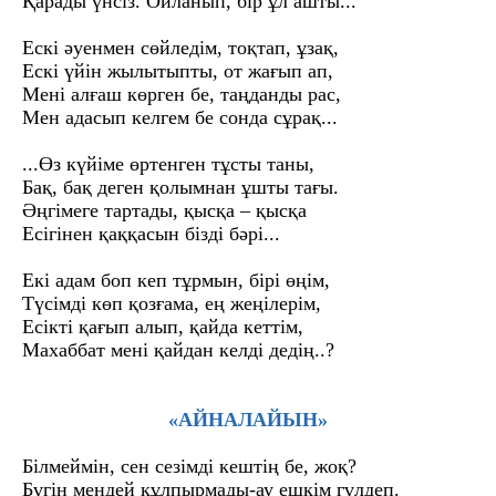
Қарады үнсіз. Ойланып, бір ұл ашты...
Ескі әуенмен сөйледім, тоқтап, ұзақ,
Ескі үйін жылытыпты, от жағып ап,
Мені алғаш көрген бе, таңданды рас,
Мен адасып келгем бе сонда сұрақ...
...Өз күйіме өртенген тұсты таны,
Бақ, бақ деген қолымнан ұшты тағы.
Әңгімеге тартады, қысқа – қысқа
Есігінен қаққасын бізді бәрі...
Екі адам боп кеп тұрмын, бірі өңім,
Түсімді көп қозғама, ең жеңілерім,
Есікті қағып алып, қайда кеттім,
Маxаббат мені қайдан келді дедің..?
«АЙНАЛАЙЫН»
Білмеймін, сен сезімді кештің бе, жоқ?
Бүгін мендей құлпырмады-ау ешкім гүлдеп.