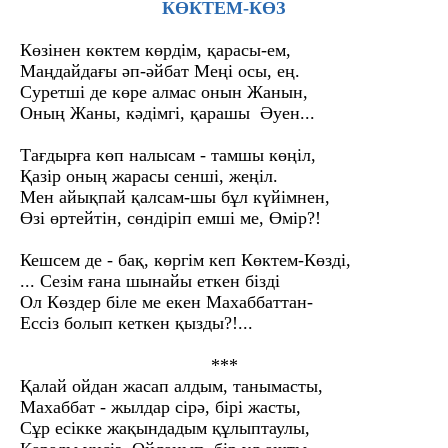
КӨКТЕМ-КӨЗ
Көзінен көктем көрдім, қарасы-ем,
Маңдайдағы әп-әйбат Меңі осы, ең.
Суретші де көре алмас онын Жанын,
Оның Жаны, кәдімгі, қарашы Әуен...
Тағдырға көп налысам - тамшы көңіл,
Қазір оның жарасы сенші, жеңіл.
Мен айықпай қалсам-шы бұл күйімнен,
Өзі өртейтін, сөндіріп емші ме, Өмір?!
Кешсем де - бақ, көргім кеп Көктем-Көзді,
... Сезім ғана шынайы еткен бізді
Ол Көздер біле ме екен Маxаббаттан-
Ессіз болып кеткен қызды?!...
***
Қалай ойдан жасап алдым, танымасты,
Маxаббат - жылдар сірә, бірі жасты,
Сұр есікке жақындадым құлыптаулы,