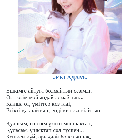
«ЕКІ АДАМ»
Ешкімге айтуға болмайтын сезімді,
Өз - өзім мойындай алмайтын...
Қанша от, үміттер көз ілді,
Есікті қақпайтын, енді кеп жанбайтын...
Қуансам, өз-өзім үзігін моншақтап,
Құласам, ұшықтап сол тұспен...
Кешкен күй, арыңдай болса әппақ,