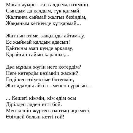
Маған ауыры - көз алдымда өзімнің-
Сындым да қалдым, түк қалмай.
Жалғанға сыймай жалғыз безіндім,
Жақыным кеткенде құтқармай...
Жатпын өзіме, жақынды айтам-ау,
Ес жыймай қалдым адасып!
Қайғыны азап күнде арқалау,
Қарайған сайын қарашық...
Дәл мұның жүгін неге көтердім?
Неге көтердім көзімнің жасын?!
Енді кеп өзім-өзіме бөтенмін,
Жат адамды айтса - менен сұрасын...
... Кешегі кіммін, кім едім осы
Дірілдеп әлден өтті бой.
Мен кешіп жүрген азаптың әңгімесі,
Өзімдей болып кетті ғой!