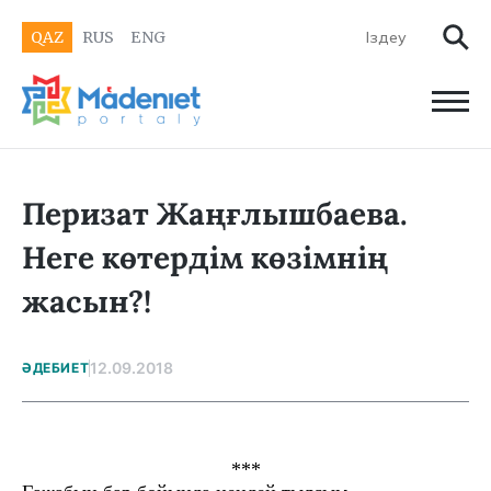
QAZ
RUS
ENG
Перизат Жаңғлышбаева.
Неге көтердім көзімнің
жасын?!
12.09.2018
ӘДЕБИЕТ
***