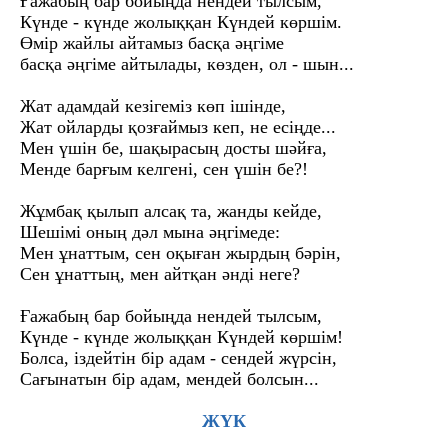
Ғажабың бар бойыңда нендей тылсым,
Күнде - күнде жолыққан Күндей көршім.
Өмір жайлы айтамыз басқа әңгіме
басқа әңгіме айтылады, көзден, ол - шын...
Жат адамдай кезігеміз көп ішінде,
Жат ойларды қозғаймыз кеп, не есіңде...
Мен үшін бе, шақырасың досты шәйға,
Менде барғым келгені, сен үшін бе?!
Жұмбақ қылып алсақ та, жанды кейде,
Шешімі оның дәл мына әңгімеде:
Мен ұнаттым, сен оқыған жырдың бәрін,
Сен ұнаттың, мен айтқан әнді неге?
Ғажабың бар бойыңда нендей тылсым,
Күнде - күнде жолыққан Күндей көршім!
Болса, іздейтін бір адам - сендей жүрсін,
Сағынатын бір адам, мендей болсын...
ЖҮК