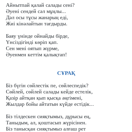
Айнытпай қалай салады сені?
Әуені сендей сәл мұңлы...
Дәл осы тұсы жанарың еді,
Жиі кінәлайтын тағдырды.
Баяу үнінде ойнайды бірде,
Үнсіздігінді көріп қап.
Сен мені оятып жүрме,
Әуенмен кеттім қалықтап!
СҰРАҚ
Біз бүгін сөйлестік пе, сөйлеспедік?
Сөйлей, сөйлей салады кейде естелік,
Қазір айтқан қып қысқа әңгімені,
Жылдар бойы айтатын күйде естідік...
Біз тілдескен сияқтымыз, дұрысы ең,
Таныдым, ал, қоштасып жүрісінен.
Біз танысқан сияқтымыз алғаш рет