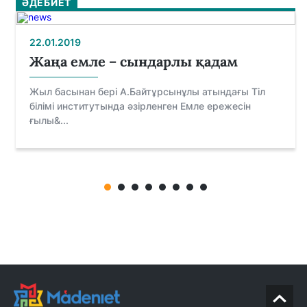
ӘДЕБИЕТ
22.01.2019
Жаңа емле – сындарлы қадам
Жыл басынан бері А.Байтұрсынұлы атын­дағы Тіл
білімі институтында әзірленген Емле ережесін
ғылы&...