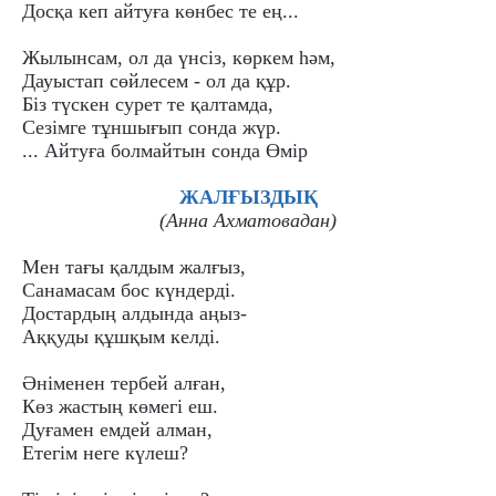
Досқа кеп айтуға көнбес те ең...
Жылынсам, ол да үнсіз, көркем hәм,
Дауыстап сөйлесем - ол да құр.
Біз түскен сурет те қалтамда,
Сезімге тұншығып сонда жүр.
... Айтуға болмайтын сонда Өмір
ЖАЛҒЫЗДЫҚ
(Анна Аxматовадан)
Мен тағы қалдым жалғыз,
Санамасам бос күндерді.
Достардың алдында аңыз-
Аққуды құшқым келді.
Әніменен тербей алған,
Көз жастың көмегі еш.
Дуғамен емдей алман,
Етегім неге күлеш?