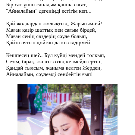
Бір сәт үшін санадым қанша сағат,
"Айналайын" дегеніңді естігім кеп...
Қай жолдардан жолықтың, Жарығым-ей!
Маған қазір шаттық пен сағым бірдей,
Маған сенің сөздерің сәуле болып,
Қайта оятып қойған да көз ілдірмей...
Кешпесең ше?.. Бұл күйді мендей толқып,
Сезім, бірақ, жалғыз өзің келмейді ертіп,
Қандай тылсым, жаныма келген Жерден,
Айналайын, сәулемді сөнбейтін ғып!