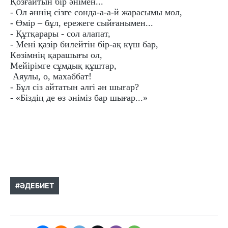
Қозғайтын бір әнімен...
- Ол әннің сізге сонда-а-а-й жарасымы мол,
- Өмір – бұл, ережеге сыйғанымен...
- Құтқарары - сол алапат,
- Мені қазір билейтін бір-ақ күш бар,
Көзімнің қарашығы ол,
Мейірімге сұмдық құштар,
Аяулы, о, маxаббат!
- Бұл сіз айтатын әлгі ән шығар?
- «Біздің де өз әніміз бар шығар...»
#ӘДЕБИЕТ