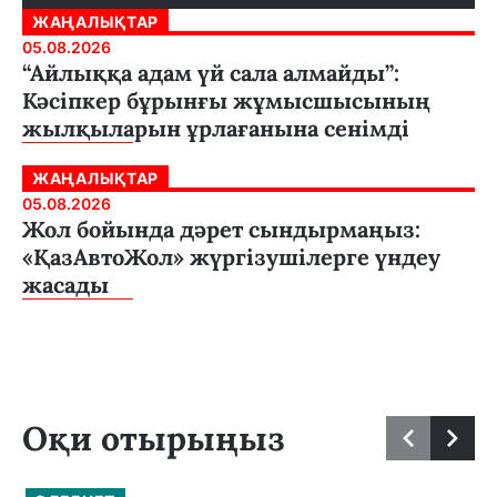
ЖАҢАЛЫҚТАР
05.08.2026
“Айлыққа адам үй сала алмайды”:
Кәсіпкер бұрынғы жұмысшысының
жылқыларын ұрлағанына сенімді
ЖАҢАЛЫҚТАР
05.08.2026
Жол бойында дәрет сындырмаңыз:
«ҚазАвтоЖол» жүргізушілерге үндеу
жасады
Оқи отырыңыз