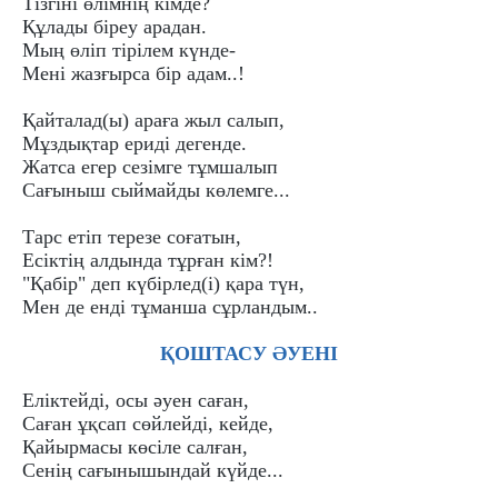
Тізгіні өлімнің кімде?
Құлады біреу арадан.
Мың өліп тірілем күнде-
Мені жазғырса бір адам..!
Қайталад(ы) араға жыл салып,
Мұздықтар ериді дегенде.
Жатса егер сезімге тұмшалып
Сағыныш сыймайды көлемге...
Тарс етіп терезе соғатын,
Есіктің алдында тұрған кім?!
"Қабір" деп күбірлед(і) қара түн,
Мен де енді тұманша сұрландым..
ҚОШТАСУ ӘУЕНІ
Еліктейді, осы әуен саған,
Саған ұқсап сөйлейді, кейде,
Қайырмасы көсіле салған,
Сенің сағынышындай күйде...