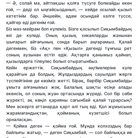
— Ә, солай ма, айтпақшы қолға түсуге болмайды екен
ғой, — деді ол ыңғайсызданып, — кейде осылай қызып
кететінім бар. Әншейін, адам осындай халге түссе,
қайтер еді дегенім ғой.
Біз мәз-мейрам боп күлеміз. Бізге қосылып Сиқымбайдың
өзі де күледі. Оның қызық хикаяларды жанынан
шығарып айтағының сонда барып аңғарамыз. Қалай
дегенмен, біз «Ақ» пен «Қызыл» дегенді тұнғыш рет
соның аузынан естіп едік. Ақтарға қанымыз қайнап,
қызылдарға тілеулес болып отыратынбыз.
Кейін ержеттік. Сиқымбайдың әңгімелеріне күле
қарайтын да болдық. Жұлдыздардың сауылдап жерге
түспейтініне де көзіміз жетті. Бірақ, бәрібір Сиқымбайды
ұмыта алғанымыз жоқ. Балалық шақты есіңе алады
екенсің, ол соның жуан ортасында жүреді. Сол бір сәби
жүректі, ақ көңіл қарияны сағынбай қалай тұрарсың?
Мен әскерге аттанарда қарт әлі тың еді. Қол жұмысына
жарамағандықтан, қойманың күзетшісі болып
орналасқан.
— Қойма деген — қойма ғой. Мұнда колхоздың бар
байлығы жатыр, — деген Сиқымбай, — сол байлыққа ие