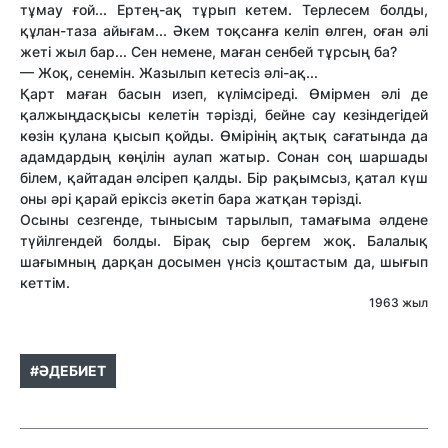
тұмау ғой... Ертең-ақ тұрып кетем. Терлесем болды,
құлан-таза айығам... Әкем тоқсанға келіп өлген, оған әлі
жеті жыл бар... Сен немене, маған сенбей тұрсың ба?
— Жоқ, сенемін. Жазылып кетесіз әлі-ақ...
Қарт маған басын изеп, күлімсіреді. Өмірмен әлі де
қалжыңдасқысы келетін тәрізді, бейне сау кезіндегідей
көзін қулана қысып қойды. Өмірінің ақтық сағатында да
адамдардың көңілін аулап жатыр. Сонан соң шаршады
білем, қайтадан әлсіреп қалды. Бір рақымсыз, қатал күш
оны әрі қарай еріксіз әкетіп бара жатқан тәрізді.
Осыны сезгенде, тынысым тарылып, тамағыма әлдене
түйілгендей болды. Бірақ сыр бергем жоқ. Балалық
шағымның дарқан досымен үнсіз қоштастым да, шығып
кеттім.
1963 жыл
#ӘДЕБИЕТ