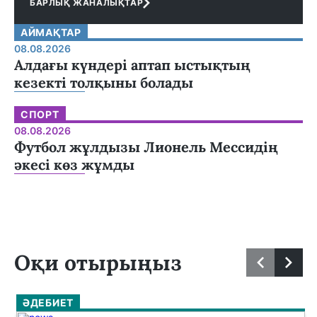
БАРЛЫҚ ЖАНАЛЫҚТАР
АЙМАҚТАР
08.08.2026
Алдағы күндері аптап ыстықтың
кезекті толқыны болады
СПОРТ
08.08.2026
Футбол жұлдызы Лионель Мессидің
әкесі көз жұмды
Оқи отырыңыз
ӘДЕБИЕТ