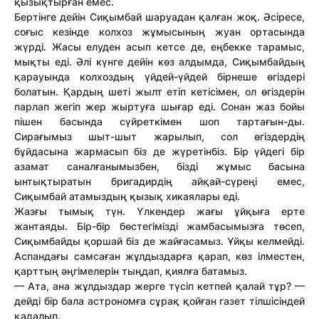
қызықтырған емес.
Бертінге дейін Сиқымбай шаруадан қалған жоқ. Әсіресе,
соғыс кезінде колхоз жұмысының жуан ортасында
жүрді. Жасы елуден асып кетсе де, еңбекке тарамыс,
мықты еді. Әлі күнге дейін көз алдымда, Сиқымбайдың
қарауында колхоздың үйдей-үйдей бірнеше өгіздері
болатын. Қардың шеті жылт етіп кетісімен, ол өгіздерін
парлап жегіп жер жыртуға шығар еді. Сонан жаз бойы
пішен басында сүйреткімен шоп тартағын-ды.
Сирағымыз шыт-шыт жарылып, сол өгіздердің
бұйдасына жармасып біз де жүретінбіз. Бір үйдегі бір
азамат саналғанымызбен, бізді жұмыс басына
ынтықтыратын бригадирдің айқай-сүреңі емес,
Сиқымбай атамыздың қызық хикаялары еді.
Жазғы тымық түн. Үлкендер жағы ұйқыға ерте
жантаяды. Бір-бір бөстегімізді жамбасымызға төсеп,
Сиқымбайды қоршай біз де жайғасамыз. Ұйқы келмейді.
Аспандағы самсаған жұлдыздарға қарап, көз ілместен,
қарттың әңгімелерін тыңдап, қиялға батамыз.
— Ата, ана жұлдыздар жерге түсіп кетпей қалай тұр? —
дейді бір бала астрономға сұрақ қойған газет тілшісіндей
қадалып.