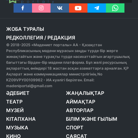
ЖОБА ТУРАЛЫ
РЕДКОЛЛЕГИЯ
/
РЕДАКЦИЯ
© 2018-2025 «Мәдениет порталы» АА - Қазақстан
Республикасының мәдени мұрасын заңды түрде бір жерге
жинақтайтын және тұрақты түрде насихаттайтын ағартушылық
бағыттағы бірден-бір мәдени платформа. Бұл желі ресурсының
ақпараттық өнімдері 18 жастан асқан азаматтарға арналған. ҚР
Ақпарат және коммуникациялар министрлігінің No
KZ09VPY00109962 - ИА куәлігі берілген. Email:
madeniportal@gmail.com
ӘДЕБИЕТ
ЖАҢАЛЫҚТАР
ТЕАТР
АЙМАҚТАР
МУЗЕЙ
АВТОРЛАР
КІТАПХАНА
БІЛІМ ЖӘНЕ ҒЫЛЫМ
МУЗЫКА
СПОРТ
КИНО
САЯСАТ