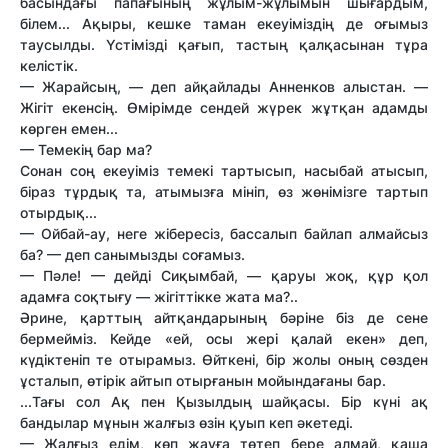
басындағы папағының жұлым-жұлымын шығардым,
білем... Ақыры, кешке таман екеуіміздің де оғымыз
таусылды. Үстімізді қағып, тастың қалқасынан тұра
келістік.
— Жарайсың, — деп айқайлады Анненков алыстан. —
Жігіт екенсің. Өмірімде сендей жүрек жұтқан адамды
көрген емен...
— Темекің бар ма?
Сонан соң екеуіміз темекі тартысып, насыбай атысып,
біраз тұрдық та, атымызға мініп, өз жөнімізге тартып
отырдық...
— Ойбай-ау, неге жібересіз, бассалып байлап алмайсыз
ба? — деп санымызды соғамыз.
— Пәле! — дейді Сиқымбай, — қаруы жоқ, құр қол
адамға соқтығу — жігіттікке жата ма?..
Әрине, қарттың айтқандарының бәріне біз де сене
бермейміз. Кейде «ей, осы жері қалай екен» деп,
күдіктеніп те отырамыз. Өйткені, бір жолы оның сөзден
ұсталып, өтірік айтып отырғанын мойындағаны бар.
...Тағы сол Ақ пен Қызылдың шайқасы. Бір күні ақ
бандылар мұнын жалғыз өзін қуып кеп әкетеді.
— Жалғыз едім, көп жауға төтеп бере алмай, қаша