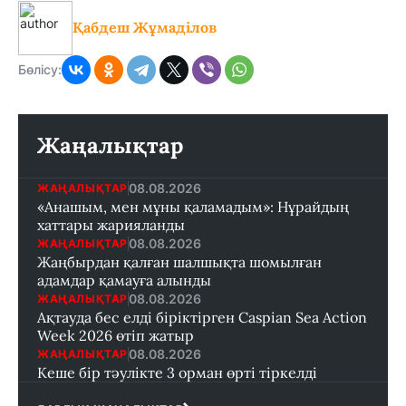
Қабдеш Жұмаділов
Бөлісу:
Жаңалықтар
08.08.2026
ЖАҢАЛЫҚТАР
«Анашым, мен мұны қаламадым»: Нұрайдың
хаттары жарияланды
08.08.2026
ЖАҢАЛЫҚТАР
Жаңбырдан қалған шалшықта шомылған
адамдар қамауға алынды
08.08.2026
ЖАҢАЛЫҚТАР
Ақтауда бес елді біріктірген Caspian Sea Action
Week 2026 өтіп жатыр
08.08.2026
ЖАҢАЛЫҚТАР
Кеше бір тәулікте 3 орман өрті тіркелді