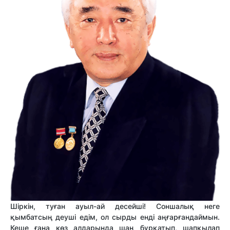
Шіркін, туған ауыл-ай десейші! Соншалық неге
қымбатсың деуші едім, ол сырды енді аңғарғандаймын.
Кеше ғана көз алдарында шаң бұрқатып, шапқылап