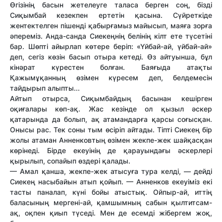
Өгізінің басын жетелеуге таласа берген соң, бізді
Сиқымбай кезекпен ертетін қасына. Сүйреткіде
жентектелген пішенді қабырғамыз майысып, маяға зорға
әпереміз. Анда-санда Сиекеңнің белінің кілт ете түсетіні
бар. Шөпті айырлап көтере беріп: «Үйбай-ай, үйбай-ай»
деп, сегіз көзін басып отыра кетеді. Өз айтуынша, бұл
кінәрат күрестен болған. Баяғыда атақты
Қажымұқанның өзімен күресем деп, белдемесін
тайдырып алыпты...
Айтып отырса, Сиқымбайдың басынан кешірген
оқиғалары көп-ақ. Жас кезінде ол қызыл әскер
қатарында да болып, ақ атамандарға қарсы соғысқан.
Онысы рас. Тек соны тым өсіріп айтады. Тіпті Сиекең бір
жолы атаман Анненковтың өзімен жекпе-жек шайқасқан
көрінеді. Бірде екеуінің де қарауындағы әскерлері
қырылып, сопайып өздері қалады.
— Амал қанша, жекпе-жек атысуға тура келді, — дейді
Сиекең насыбайын атып қойып. — Анненков екеуіміз екі
тасты паналап, күні бойы атыстық. Ойпыр-ай, иттің
баласының мергені-ай, қамшымның сабын қылтитсам-
ақ, оқпен қиып түседі. Мен де есемді жібергем жоқ,