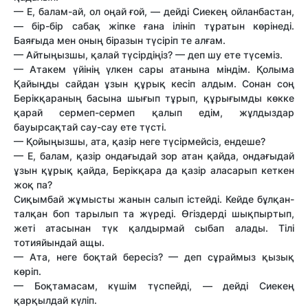
— Е, балам-ай, ол оңай ғой, — дейді Сиекең ойланбастан,
— бір-бір сабақ жіпке ғана ілініп тұратын көрінеді.
Баяғыда мен оның біразын түсіріп те алғам.
— Айтыңызшы, қалай түсірдіңіз? — деп шу ете түсеміз.
— Атакем үйінің үлкен сары атанына міндім. Қолыма
Қайыңды сайдан ұзын құрық кесіп алдым. Сонан соң
Берікқараның басына шығып тұрып, құрығымды көкке
қарай сермеп-сермеп қалып едім, жұлдыздар
бауырсақтай cay-сay ете түсті.
— Қойыңызшы, ата, қазір неге түсірмейсіз, ендеше?
— Е, балам, қазір ондағыдай зор атан қайда, ондағыдай
ұзын құрық қайда, Берікқара да қазір аласарып кеткен
жоқ па?
Сиқымбай жұмысты жанын салып істейді. Кейде бұлқан-
талқан боп тарылып та жүреді. Өгіздерді шықпыртып,
жеті атасынан түк қалдырмай сыбап алады. Тілі
тотияйындай ащы.
— Ата, неге боқтай бересіз? — деп сұраймыз қызық
көріп.
— Боқтамасам, күшім түспейді, — дейді Сиекең
қарқылдай күліп.