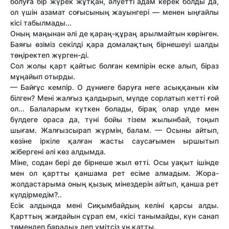
болуға бір жүрек жұтқан, әлуетті адам керек болды да,
ол үшін азамат соғысының жауынгері — менен ыңғайлы
кісі табылмады...
Оның маңынан әлі де қараң-құраң арылмайтын көрінген.
Баяғы өзіміз секілді қара домалақтың бірнешеуі шалды
төңіректеп жүрген-ді.
Сол жолы қарт қайтыс болған кемпірін еске алып, біраз
мұңайып отырды.
— Байғұс кемпір. О дүниеге баруға неге асыққанын кім
білген? Мені жалғыз қалдырып, мүлде сорлатып кетті ғой
ол... Балаларым күткен болады, бірақ олар үлде мен
бүлдеге ораса да, түні бойы тізем жылынбай, тоңып
шығам. Жалғызсырап жүрмін, балам. — Осыны айтып,
көзіне іркіле қалған жасты саусағымен ыршытып
жібергені әлі көз алдымда.
Міне, содан бері де бірнеше жыл өтті. Осы уақыт ішінде
мен ол қартты қаншама рет есіме алмадым. Жора-
жолдастарыма оның қызық мінездерін айтып, қанша рет
күлдірмедім?..
Есік алдында мені Сиқымбайдың келіні қарсы алды.
Қарттың жағдайын сұрап ем, «кісі танымайды, күн санап
төмендеп барады» деп үмітсіз үн қатты.