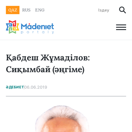
QAZ
RUS
ENG
Қабдеш Жұмаділов:
Сиқымбай (әңгіме)
06.06.2019
ӘДЕБИЕТ