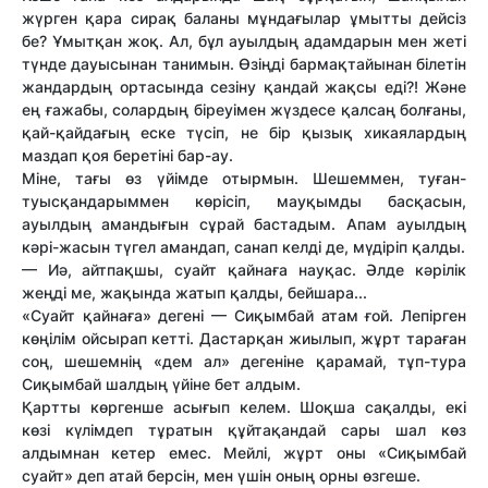
жүрген қара сирақ баланы мұндағылар ұмытты дейсіз
бе? Ұмытқан жоқ. Ал, бұл ауылдың адамдарын мен жеті
түнде дауысынан танимын. Өзіңді бармақтайынан білетін
жандардың ортасында сезіну қандай жақсы еді?! Және
ең ғажабы, солардың біреуімен жүздесе қалсаң болғаны,
қай-қайдағың еске түсіп, не бір қызық хикаялардың
маздап қоя беретіні бар-ау.
Міне, тағы өз үйімде отырмын. Шешеммен, туған-
туысқандарыммен көрісіп, мауқымды басқасын,
ауылдың амандығын сұрай бастадым. Апам ауылдың
кәрі-жасын түгел амандап, санап келді де, мүдіріп қалды.
— Иә, айтпақшы, суайт қайнаға науқас. Әлде кәрілік
жеңді ме, жақында жатып қалды, бейшара...
«Суайт қайнаға» дегені — Сиқымбай атам ғой. Лепірген
көңілім ойсырап кетті. Дастарқан жиылып, жұрт тараған
соң, шешемнің «дем ал» дегеніне қарамай, тұп-тура
Сиқымбай шалдың үйіне бет алдым.
Қартты көргенше асығып келем. Шоқша сақалды, екі
көзі күлімдеп тұратын құйтақандай сары шал көз
алдымнан кетер емес. Мейлі, жұрт оны «Сиқымбай
суайт» деп атай берсін, мен үшін оның орны өзгеше.