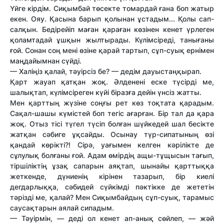
Үйге кірдім. Сиқымбай төсекте томардай ғана боп жатыр
екен. Ояу. Қасына барып қолынан ұстадым... Қолы сап-
салқын. Бедірейіп маған қараған көзінен кенет үрлеген
қоламтадай ұшқын жылтырады. Күлімсіреді, танығаны
ғой. Сонан соң мені өзіне қарай тартып, сұп-суық ернімен
маңдайымнан сүйді.
— Халіңіз қалай, тәуірсіз бе? — дедім дауыстаңқырап.
Қарт жауап қатқан жоқ. Әлденені еске түсірді ме,
шалықтап, күлімсіреген күйі біразға дейін үнсіз жатты.
Мен қарттың жүзіне соңғы рет көз тоқтата қарадым.
Сақал-шашы күмістей боп тегіс ағарған. Бір тал да қара
жоқ. Отыз тісі түгел түсіп болған шүйкедей шал бесікте
жатқан сәбиге ұқсайды. Осынау түр-сипатының өзі
қандай көрікті?! Сірә, уағымен келген кәрілікте де
сұлулық болғаны ғой. Адам өмірдің ащы-тұщысын тағып,
тіршіліктің ұзақ сапарын аяқтап, шынайы қарттыққа
жеткенде, дүниенің кірінен тазарып, бір киелі
дегдарлыққа, сәбидей сүйкімді пәктікке де жететін
тәрізді ме, қалай? Мен Сиқымбайдың сұп-суық, тарамыс
саусақтарын аялай сипадым.
— Тәуірмін, — деді ол кенет ап-анық сөйлеп, — жәй