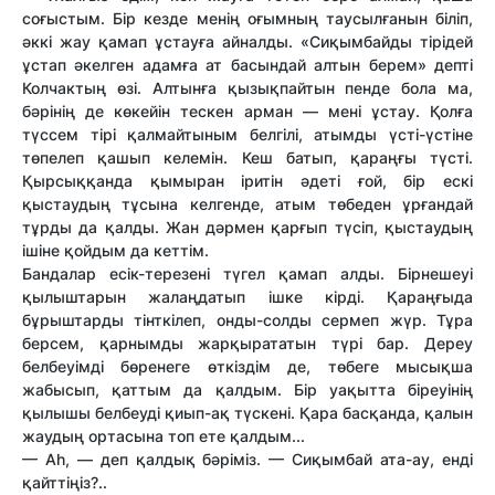
соғыстым. Бір кезде менің оғымның таусылғанын біліп,
әккі жау қамап ұстауға айналды. «Сиқымбайды тірідей
ұстап әкелген адамға ат басындай алтын берем» депті
Колчактың өзі. Алтынға қызықпайтын пенде бола ма,
бәрінің де көкейін тескен арман — мені ұстау. Қолға
түссем тірі қалмайтыным белгілі, атымды үсті-үстіне
төпелеп қашып келемін. Кеш батып, қараңғы түсті.
Қырсыққанда қымыран іритін әдеті ғой, бір ескі
қыстаудың тұсына келгенде, атым төбеден ұрғандай
тұрды да қалды. Жан дәрмен қарғып түсіп, қыстаудың
ішіне қойдым да кеттім.
Бандалар есік-терезені түгел қамап алды. Бірнешеуі
қылыштарын жалаңдатып ішке кірді. Қараңғыда
бұрыштарды тінткілеп, онды-солды сермеп жүр. Тұра
берсем, қарнымды жарқырататын түрі бар. Дереу
белбеуімді бөренеге өткіздім де, төбеге мысықша
жабысып, қаттым да қалдым. Бір уақытта біреуінің
қылышы белбеуді қиып-ақ түскені. Қара басқанда, қалын
жаудың ортасына топ ете қалдым...
— Ah, — деп қалдық бәріміз. — Сиқымбай ата-ау, енді
қайттіңіз?..