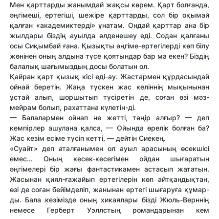
Meн қарттарды жанымдай жақсы көрем. Қарт болғанда,
әңгімеші, ертегіші, шежіре қарттарды, сол бір оқымай
қалған «академиктерді» ұнатам. Ондай қарттар ана бір
жылдары біздің ауылда әлденешеу еді. Содан қалғаны
осы Сиқымбай ғана. Қызықты әңгіме-ертегілерді көп білу
жөнінен оның алдына түсе қоятындар бар ма екен? Біздің
балалық шағымыздың досы болатын ол.
Қайран қарт қызық кісі еді-ау. Жастармен құрдасындай
ойнай беретін. Жаңа түскен жас келіннің мықынынан
ұстай алып, шоршытып түсіретін де, соған өзі мәз-
мейрам болып, рахаттана күлетін-ді.
— Балалармен ойнап не жетті, тәңір алғыр? — деп
кемпірлер ашулана қалса, — Ойында өрелік болған ба?
Жас кезім есіме түсіп кетті, — дейтін Сиекең.
«Суайт» деп аталғанымен ол ауыл арасының өсекшісі
емес... Оның кесек-кесегімен ойдан шығаратын
әңгімелері бір жағы фантастикамен астасып жататын.
Жасынан қиял-ғажайып ертегілерін көп айтқандықтан,
өзі де соған бейімделіп, жанынан ертегі шығаруға құмар-
ды. Бала кезімізде оның хикаялары бізді Жюль-Верннің
немесе Герберт Уэллстың романдарынан кем