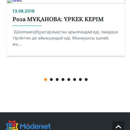
13.08.2018
Роза МҰҚАНОВА: ҮРКЕК КЕРІМ
(Шолпанға)Құштарлықтан арылғандай еді, пәндәуи
тірліктен де айыққандай еді. Мынауысы қалай,
жү...