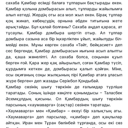
сахаба Қам­бар есімді балаға тұлпарын бақ­тырады екен.
Қамбар қолына дом­бырасын алып, тұлпарды жайы­лымға
алып кетеді. Жердің оты аса мол жыл екен. Бірақ тұл­пар
қоң жинап, көбеңсудің ор­нына әбден титығына жете
арық­тайды. Бұл қалай болғаны? Са­хаба аңдап қараса, ат
тұсаулы. Қам­бар домбыра шертіп отыр. Ал тұлпар
домбыра сазына аса бір ің­кәрлікпен ұйып, жайылуды біл­
мейді екен. Мұны көрген са­хаба «Тәйт, бейқасиет» деп
сес бер­генде, Қамбар домбырасын иы­­ғына асып алыпты
да, қаша жө­­неліпті. Ал сахаба болса, соңы­­нан қуып
берген ғой. Қара жер қақ айырылып, соған Қамбар тү­сіп,
құрдымға кеткен де, дом­бырасы қалып қойған. Міне,
осы оқиға­ның соңы жылқының пірі Қамбар атаға ұласып
жүре бер­ген» деп жазады Серікбол Қон­ды­бай.
Қамбар сөзінің шығу төркінін де ғалымдар түрліше
таратады. Со­­ның ішінде көңілге қоным­ды­сы – Таласбек
Әсемқұлдың қи­сы­ны. Ол Қамбардың шығу төр­кі­нін
парсының «хаумаварга» (сақ­тар) сөзінен таратады.
«Хаумаварга» мен «Қамбар» – екеуі бір халықтың аты.
«Хау­­ма­­варга» деп парсылар, «қам­бар» деп қаңлылар
айтқан. Иран мен Тұран бөлінбей тұрған­да, осы екі сөз