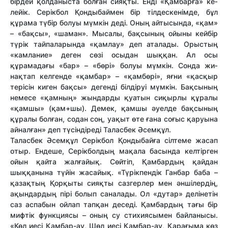
бірдей қолданыста бол­ған сияқты. Енді «Қамбарға» ке­
лейік. Серікбол Қондыбаймен бір тілдескенімде, бұл
құрама тү­бір болуы мүмкін деді. Оның ай­ты­сында, «қам»
– «бақсы», «ша­ман». Мысалы, бақсының ойыны кей­бір
түрік тайпаларында «қам­лау» деп аталады. Орыстың
«кам­ла­ние» деген сөзі осыдан шық­қан. Ал осы
құрамадағы «бар» – «бөрі» болуы мүмкін. Сон­да жи­
нақтап келгенде «қам­бар» – «қамбөрі», яғни «қас­қыр
тері­сін ки­ген бақ­сы» дегенді біл­ді­руі мүм­кін. Бақ­сы­­ның
немесе «қам­­ның» жын­дарды қуа­тын сиқыр­лы құра­лы
«қамшы» (қам+шы). Демек, қамшы әуелде бақ­сының
құралы болған, содан соң, уақыт өте ғана соғыс қаруына
айналған» деп түсіндіреді Таласбек Әсем­құл.
Таласбек Әсемқұл Серікбол Қондыбайға сілтеме жа­сап
отыр. Ендеше, Серік­бол­дың мақала ба­сында келтірген
ойын қайта жал­ғайық. Сөйтіп, Қам­б­ардың қай­дан
шыққанына түйін жаса­йық. «Түрікпендік Ганбар баба –
қа­зақтың Қорқыты сияқты саз­гер­лер мен әншілердің,
ақын­дар­дың пірі болып саналады. Ол «ду­тар» делінетін
саз аспабын ой­лап тапқан деседі. Қамбардың та­ғы бір
мифтік функциясы – оның су стихиясымен байла­ны­сы.
«Көл иесі Қамбар-ау, Шөл иесі Қамбар-ау, Қарағыма көз