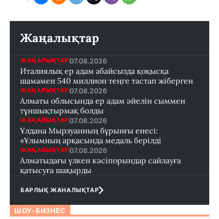
Жаңалықтар
07.08.2026
ЖАҢАЛЫҚТАР
Италиялық ер адам абайсызда қоқысқа
шамамен 540 миллион теңге тастап жіберген
07.08.2026
ЖАҢАЛЫҚТАР
Алматы облысында ер адам әйелін сыммен
тұншықтырмақ болды
07.08.2026
ЖАҢАЛЫҚТАР
Ұлдана Мырзуанның бұрынғы енесі:
«Ұлымның арқасында медаль берілді
07.08.2026
ЖАҢАЛЫҚТАР
Алматыдағы үлкен кәсіпорындар сайлауға
қатысуға шақырды
БАРЛЫҚ ЖАНАЛЫҚТАР
ШОУ-БИЗНЕС