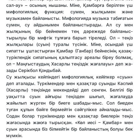
сал-ау» – осының нышаны. Мі­не, Қамбарға берілген үш
ми­фо­ло­гиялық функция: сумен, жыл­қы­мен және
музыкамен бай­ла­нысты. Мифологияда музыка табиғатын
сумен, су айдынымен бай­ланыс­тыра­ды. Ал су мен
жылқының бір бей­немен тең дәрежеде байла­­ныс­
тырылуы бір мифтік тұлғаға ба­рып тіреледі. Ол – теңіз
жыл­қы­лары (суын) туралы түсінік. Мі­не, осындай үш
сипатты ұш­тастырған Қамбар (Ганбар) бей­несінің қазақ-
түрік­пендік си­па­тының қалып­тасу ареалы біреу бол­мақ,
ол – Маңғыстаудың Ха­сар­лы теңіздік жағалауы» деп жа­
зады Серікбол Қондыбай.
Су жылқысы кейпіндегі мифологиялық кейіпкер «суын»
деп аталады. Түркімендер мен қазақтар суынды Каспий
(Хасарлы) теңізінде мекендейді деп сенген. Белгілі бір
уақытта суын айғыры теңізден шығып, жағалауда
жайылып жүрген бір биеге шабады-мыс. Сол биеден
туған құлын бәйге бермейтін сәйгүлікке айналады-мыс.
Содан болар түркімендер мен қазақтар биелерін теңіз
жағасында жаюға тырысқан. «Көл иесі – Қамбар» мен
суын арасында біз білмейтін бір байланыстың болуы бек
мүмкін.