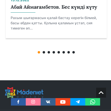
Абай Аймағамбетов. Бес күнді күту
Рахым шығармасын қалай бастау керегін білмей,
басы әбден қатты. Қолына қаламын ұстап, сия
тимеген әп...