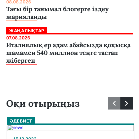
08.08.2026
Тағы бір танымал блогерге іздеу
жарияланды
ЖАҢАЛЫҚТАР
07.08.2026
Италиялық ер адам абайсызда қоқысқа
шамамен 540 миллион теңге тастап
жіберген
Оқи отырыңыз
ӘДЕБИЕТ
15.12.2022