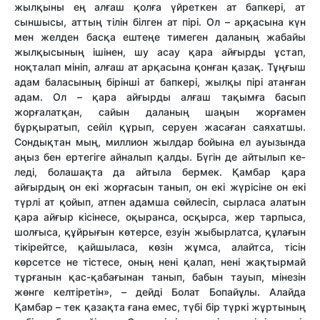
жыл­қыны ең алғаш қолға үйреткен ат бап­кері, ат
сыншысы, аттың ті­лін білген ат пірі. Ол – арқасына күн
мен желден басқа ештеңе ти­меген даланың жабайы
жыл­қысының ішінен, шу асау қара айғырды ұстап,
ноқталап мініп, алғаш ат арқасына қонған қазақ. Тұңғыш
адам баласының бірінші ат бапкері, жылқы пірі атанған
адам. Ол – қара айғырды алғаш тақымға басып
жорғалатқан, сайын даланың шаңын жорғамен
бұрқыратып, сейіл құрып, серуен жасаған саяхатшы.
Сондықтан мың, миллион жылдар бойына ел ауызында
аңыз бен ертегіге ай­налып қалды. Бүгін де айтылып ке­
леді, болашақта да айтыла бер­мек. Қамбар қара
айғырдың он екі жорғасын танып, он екі жүрі­сі­не он екі
түрлі ат қойып, атпен адамша сөйлесіп, сырласа ала­тын
қара айғыр кісінесе, оқы­ран­са, осқырса, жер тарпыса,
шол­ғы­­са, құйрығын көтерсе, езуін жы­­бырлатса, құлағын
тікірейтсе, қай­шыласа, көзін жұмса, алайт­са, тісін
көрсетсе не тістесе, оның нені қалап, нені жақтырмай
тұр­ғанын қас-қабағынан танып, ба­бын тауып, мінезін
жөнге кел­тіретін», – дейді Болат Бопайұлы. Алайда
Қамбар – тек қазақта ға­на емес, түбі бір түркі жұрты­ның