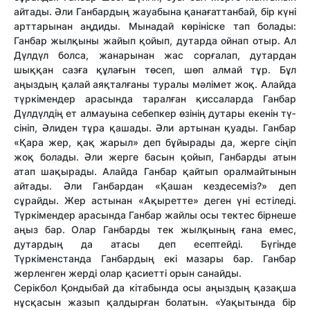
ай­тады. Әли Ганбардың жауа­бы­на қанағаттанбай, бір күні
арт­тарынан аңдиды. Мынадай кө­рі­ніс­ке тап болады:
Ганбар жыл­­қыны жайып қойып, дутарда ой­нап отыр. Ал
Дүлдүл болса, жа­нарынан жас сорғалап, дутар­дан
шыққан сазға құлағын төсеп, шөп алмай тұр. Бұл
аңыздың қа­лай аяқталғаны туралы мәлімет жоқ. Алайда
түркімендер ара­сын­да таралған қиссаларда Ган­бар
Дүлдүлдің ет алмауына се­беп­кер өзінің дутары екенін тү­
сі­ніп, Әлиден тұра қашады. Әли артынан қуады. Ганбар
«Қа­ра жер, қақ жарыл» деп бұйырады да, жерге сіңіп
жоқ болады. Әли жерге басын қойып, Ганбарды атын
атап шақырады. Алайда Ганбар қайтып оралмайтынын
айтады. Әли Ганбардан «Қашан кез­десеміз?» деп
сұрайды. Жер ас­тынан «Ақыретте» деген үні ес­ті­леді.
Түркімендер арасында Ган­бар жайлы осы тектес бір­не­ше
аңыз бар. Олар Ганбарды тек жылқының ғана емес,
дутардың да атасы деп есептейді. Бүгінде
Түркіменстанда Ганбардың екі ма­зары бар. Ганбар
жерленген жер­ді олар қасиетті орын санай­ды.
Серікбол Қондыбай да кіта­бын­да осы аңыздың қазақша
нұс­қасын жазып қалдырған бо­латын. «Уақытында бір