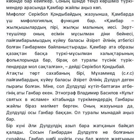
көбінде бар кейіпкер. Со­ның ішінде теңіз көршіміз түр­кі­
мен­дер арасында Қамбар жай­лы аңыз көп.
Мифолог Серікбол Қон­ды­бай­дың жазуынша, Қамбарда
үш ми­фологиялық функция бар. «Қам­бар –
жылқышылардың пірі, жылқы малының иесі. Зерт­
теушілер оның есімін мұсылман діни бейнесі,
пайғамбарымыздың күйеу баласы Әзірет Әлінің ат­бе­гісі
болған Ганбармен байла­ныс­тырады. Қамбар ата образы
қа­зақтан басқа түркі-мұсылман ха­лықтарының
фольклорында бар, бірақ ол туралы түсінік тү­рік­
пендерде мол сақталған», – дей­ді Серікбол Қондыбай.
Атақты төрт сахабаның бірі, Мұ­хаммед (с.ғ.с)
пайғамбардың күйеу баласы Әзірет Әлінің Дүл­дүл деген
пырағы болған. Міне, сол Дүлдүлді күтіп-баптаған ат­бе­
гінің аты Ганбар екен. Этнограф Владимир Басилов «Ку­льт
святых в исламе» кіта­бын­да түркімендердің Ганбары
жай­лы біраз мәлімет берген. Оның жазуынша да,
Дүлдүлді осы Ганбар баққан. Ол туралы мынадай аңыз
бар.
Бір күні Әли Дүлдүлдің азып ба­ра жатқанын байқап
қалады. Сосын Ганбардан Дүлдүлге не бол­ғанын
сұрайды. Ганбар шөбі шүй­гін, суы бал жерге жаятынын