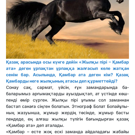
Қазақ арасында осы күнге дейін «Жылқы пірі – Қамбар
ата» деген ұрпақтан ұрпаққа жалғасып келе жатқан
сенім бар. Асылында, Қамбар ата деген кім? Қазақ
Қамбарды неге жылқының атасы деп құрметтейді?
Сонау сақ, сар­мат, үйсін, ғұн замандарында ба­­
баларымыз арғымақ­тар­ды ауыздықтап, ат үстінде көш­
пен­ді өмір сүрген. Жылқы пірі ұғы­мы сол заманнан
бастап са­наға сіңген болатын. Этнограф Болат Бо­пай­ұлы­
ның жазуынша, жұмыр жердің тө­сінде, жұмыр басты
пендеде, ең алғаш жылқы түлігін бағын­дыр­ған қазақ
«Қамбар ата» деп ата­лады.
«Қамбар – есте жоқ ескі за­ман­да айдаладағы жабайы