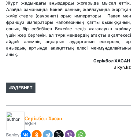
Жұрт жадындағы аңыздарды жоғарыда мысал еттік.
Алайда заманында Бөкей ханның жайлауында жортқан
жүйріктерге (сауранат) орыс императоры І Павел мен
француз императоры Наполеонның қатты қызыққанын,
соның бір себебінен Бөкейге теңіз жағалауын жайлау
үшін жер бергенін, ал түркімендердің атақты ақалтекесі
айдай әлемнің аңсарын аударғанын ескерсек, әр
аңыздың артында ақиқаттың елесі менмұндалайтыны
анық.
Серікбол ХАСАН
aikyn.kz
#ӘДЕБИЕТ
Серікбол Хасан
АҚЫН
Бөлісу: