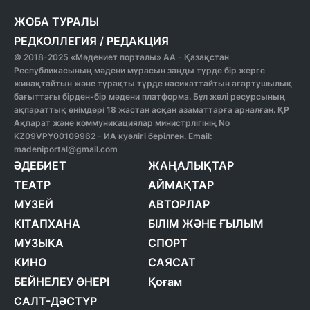
ЖОБА ТУРАЛЫ
РЕДКОЛЛЕГИЯ
/
РЕДАКЦИЯ
© 2018-2025 «Мәдениет порталы» АА - Қазақстан
Республикасының мәдени мұрасын заңды түрде бір жерге
жинақтайтын және тұрақты түрде насихаттайтын ағартушылық
бағыттағы бірден-бір мәдени платформа. Бұл желі ресурсының
ақпараттық өнімдері 18 жастан асқан азаматтарға арналған. ҚР
Ақпарат және коммуникациялар министрлігінің No
KZ09VPY00109962 - ИА куәлігі берілген. Email:
madeniportal@gmail.com
ӘДЕБИЕТ
ЖАҢАЛЫҚТАР
ТЕАТР
АЙМАҚТАР
МУЗЕЙ
АВТОРЛАР
КІТАПХАНА
БІЛІМ ЖӘНЕ ҒЫЛЫМ
МУЗЫКА
СПОРТ
КИНО
САЯСАТ
БЕЙНЕЛЕУ ӨНЕРІ
Қоғам
САЛТ-ДӘСТҮР