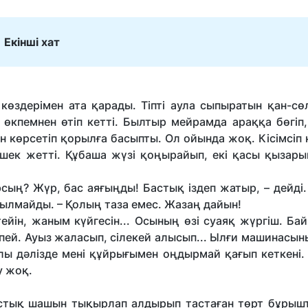
Екінші хат
көздерімен ата қарады. Тіпті аула сыпыратын қан-сөл
 өкпемнен өтіп кетті. Былтыр мейрамда араққа бөгіп,
ын көрсетіп қорылға басыпты. Ол ойында жоқ. Кісімсіп
шек жетті. Құбаша жүзі қоңырайып, екі қасы қызарып 
сың? Жүр, бас аяғыңды! Бастық іздеп жатыр, – дейді.
сылмайды. – Қолың таза емес. Жазаң дайын!
ейін, жаным күйгесін... Осының өзі суаяқ жүргіш. Ба
пей. Ауыз жаласып, сілекей алысып... Ылғи машинасын
лы дәлізде мені құйрығымен оңдырмай қағып кеткені.
у жоқ.
астық шашын тықырлап алдырып тастаған төрт бұрыш