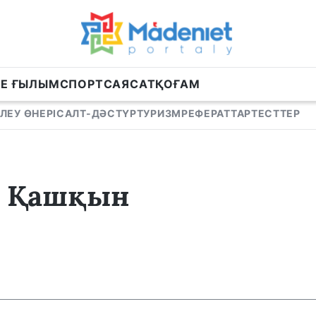
НЕ ҒЫЛЫМ
СПОРТ
САЯСАТ
ҚОҒАМ
ЛЕУ ӨНЕРІ
САЛТ-ДӘСТҮР
ТУРИЗМ
РЕФЕРАТТАР
ТЕСТТЕР
. Қашқын