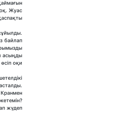
 қаймағын
жоқ. Жуас
қаспақты
 сұйылды.
өз байлап
арымызды
ал асыңды
өсіп оқи
шетелдікі
басталды.
 Кранмен
әкетемін?
дап жүдеп