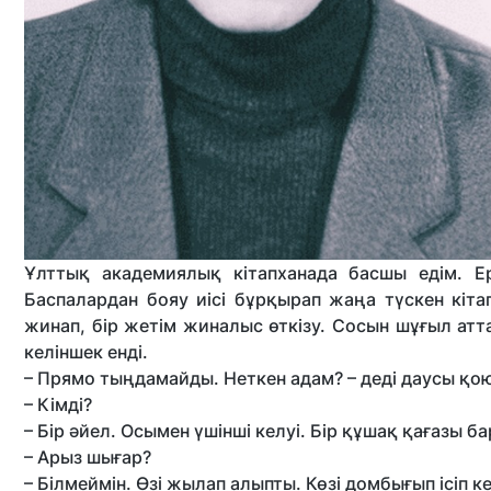
Ұлттық академиялық кітапханада басшы едім. Ерт
Баспалардан бояу иісі бұрқырап жаңа түскен кіта
жинап, бір жетім жиналыс өткізу. Сосын шұғыл атт
келіншек енді.
– Прямо тыңдамайды. Неткен адам? – деді даусы қ
– Кімді?
– Бір әйел. Осымен үшінші келуі. Бір құшақ қағазы ба
– Арыз шығар?
– Білмеймін. Өзі жылап алыпты. Көзі домбығып ісіп ке