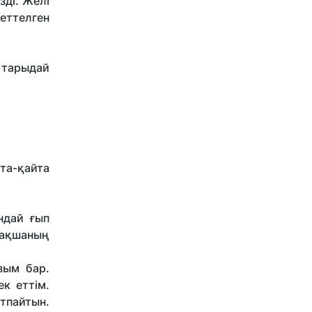
ді. Желі
беттелген
м тарыдай
та-қайта
ндай ғып
бақшаның
зым бар.
к еттім.
атпайтын.