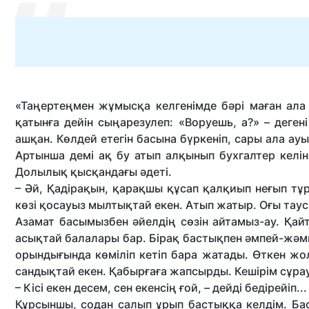
«Таңертеңмен жұмысқа келгенімде бәрі маған ала 
қатынға дейін сыңарезулеп: «Воруешь, а?» – дегені
ашқан. Көлдей етегін басына бүркеніп, сары ала ау
Артынша демі ақ бу атып алқынып бухгалтер келін
Долылық қысқандағы әдеті.
– Әй, Қадірақын, қарақшы құсап қалқиып неғып тұр
көзі қосауыз мылтықтай екен. Атып жатыр. Оғы тау
Азамат басымызбен әйелдің сөзін айтамыз-ау. Қайт
асықтай балалары бар. Бірақ бастықпен әмпей-жәм
орындығында көміліп кетіп бара жатады. Өткен жо
сандықтай екен. Қабырғаға жапсырды. Кешірім сұра
– Кісі екен десем, сен екенсің ғой, – дейді бедірейіп...
Құрсыншы, содан салып ұрып бастыққа келдім. Б