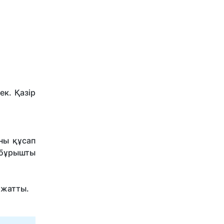
ек. Қазір
ны құсап
 бұрышты
 жатты.