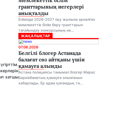
Мемлекеттік білім
гранттарының иегерлері
анықталды
Елімізде 2026-2027 оқу жылына арналған
мемлекеттік білім беру гранттарын
тағайындау конкурсының нә...
ЖАҢАЛЫҚТАР
07.08.2026
Белгілі блогер Астанада
балағат сөз айтқаны үшін
гірттім.
қамауға алынды
керлерін
Астана полициясы танымал блогер Мирас
тып хатшы
Беркінбаевтың қамауға алынғанын
хабарлады. Ер адам қоғамдық тә...