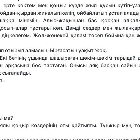
р, ерте көктем мен қоңыр күзде жыл құсын күтіп-ұз
 ойдан-қырдан жиналып келіп, ойбайлатып ұстап алады,
шаққа мінемін. Алыс-жақыннан бас қосқан алқал
Қосып-алар тұстары көп. Дәмді сөздер мен жыланқа
 діңкелегем. Жол-жөнекей қалам төсеп бойына қан ж
салып отырып алмасын. Ырғасатын уақыт жоқ.
 Екі бетінің ұшында шашыраған шөкім-шөкім тарыдай 
арқасына бос тастаған. Онысы аяқ басқан сайын а
к сығалайды.
п.
ы ма?
Аялы қоңыр көздерінің оты қайтыпты. Тұнжыр мұң тө