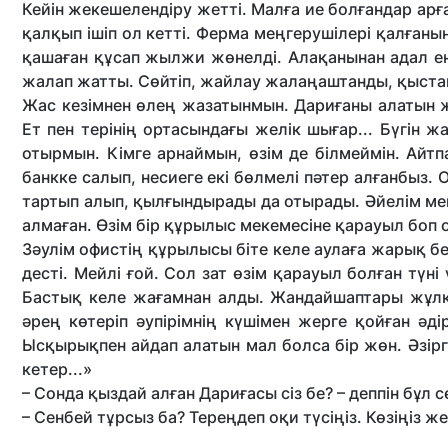
Кейін жекешелендіру жетті. Малға ие болғандар ар
қалқып ішіп ол кетті. Ферма меңгерушілері қалғанын
қашаған құсап жылжи жөнелді. Алақанынан адал ең
жалап жатты. Сөйтіп, жайлау жалаңаштанды, қыстақ
Жас кезімнен өлең жазатынмын. Дариғаны алатын жы
Ет пен терінің ортасындағы желік шығар... Бүгін 
отырмын. Кімге арнаймын, өзім де білмеймін. Айт
банкке салып, несиеге екі бөлмелі пәтер алғанбыз.
тартып алып, қылғындырады да отырады. Әйелім ме
алмаған. Өзім бір құрылыс мекемесіне қарауыл боп 
Зәулім офистің құрылысы біте келе аулаға жарық бер
десті. Мейлі ғой. Сол зат өзім қарауыл болған түн
Бастық келе жағамнан алды. Жандайшаптары жұлқы
әрең көтеріп әупірімнің күшімен жерге қойған әді
Ысқырықпен айдап алатын мал болса бір жөн. Әзірг
кетер...»
– Сонда қыздай алған Дариғасы сіз бе? – деппін бұл 
– Сенбей тұрсыз ба? Тереңдеп оқи түсіңіз. Көзіңіз же