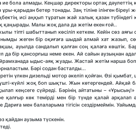
ға ие бола алмады. Кеңшар директоры ортақ дәулеттің
 ұры-қарыдан бетер тонады. Заң тіліне ілінген біреуі 
бектің исі аңқып тұратын жай халық қазан түбіндегі 
 қаңырады. Малы жоқ дала да жетім екен ғой..
лы тіпті шабыттанып көсіліп кеткем. Кейін сөз аяғы
жанымды жеген бір оқиғаға шыдай алмай хат жазып, с
пақшы, ауылда сандалып қалған соң қалаға көштік. Б
 Ол да бір қансорғыш неме екен. Ай сайын аузыңнан ад
йрамханада ыдыс-аяқ жуады. Жастай жетім нарша боп 
орналастым. Бәрі содан басталды...
етін үлкен дизельді мотор әкеліп қойған. Өзі қымбат, 
і үшті-күйлі жоқ боп шықты. Жын көтергендей. Айқай 
лап кеңсеге сүйреді. Бәрінің айтатыны – «Ұрысың!»
ре қалғыр көк темірді мен бір түнде қалай арқалап 
е Дариға мен балаларыма тігісін сездірмеймін. Уайым
сөз қайдан аузыма түскенін.
теді.