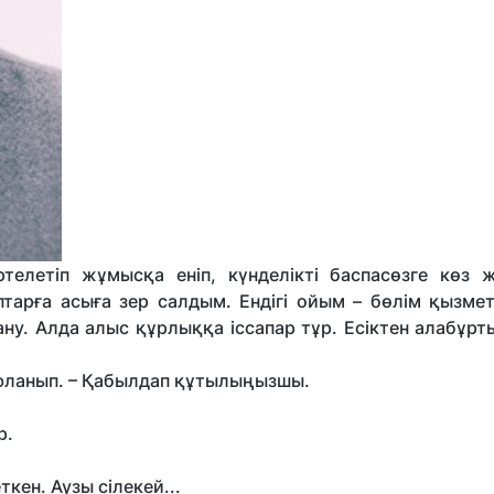
елетіп жұмысқа еніп, күнделікті баспасөзге көз жү
птарға асыға зер салдым. Ендігі ойым – бөлім қызмет
ану. Алда алыс құрлыққа іссапар тұр. Есіктен алабұр
оюланып. – Қабылдап құтылыңызшы.
р.
ткен. Аузы сілекей...