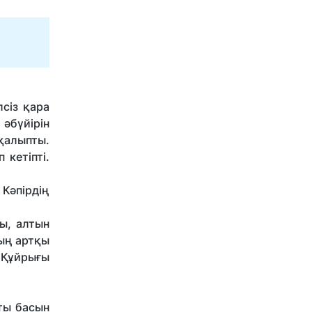
сіз қара
 әбүйірін
 қалыпты.
кетіпті.
 Кәпірдің
йы, алтын
ың артқы
 Құйрығы
ты басын