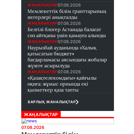
07.08.2026
ЖАҢАЛЫҚТАР
Мемлекеттік білім гранттарының
иегерлері анықталды
07.08.2026
ЖАҢАЛЫҚТАР
Белгілі блогер Астанада балағат
сөз айтқаны үшін қамауға алынды
07.08.2026
ЖАҢАЛЫҚТАР
Наурызбай ауданында «Халық
қатысатын бюджет»
бағдарламасы аясындағы жобалар
жүзеге асырылуда
07.08.2026
ЖАҢАЛЫҚТАР
«Қазақтелекомдағы» қайғылы
оқиға: жұмыс орнында екі
қызметкер қаза тапты
БАРЛЫҚ ЖАНАЛЫҚТАР
ЖАҢАЛЫҚТАР
07.08.2026