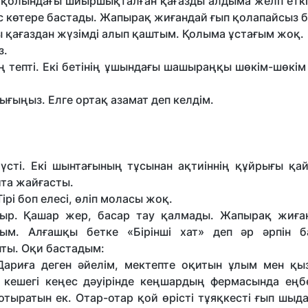
 қолындағы шиыршықталған қағазды алдыма желп еткіз
ас көтере бастады. Жапырақ жиғандай ғып қолапайсыз 
ы қағаздан жүзімді алып қаштым. Қолыма ұстағым жоқ.
з.
ең тепті. Екі бетінің ұшындағы шашыраңқы шөкім-шөкі
ығыңыз. Елге ортақ азамат деп келдім.
үсті. Екі шынтағының тұсынан ақтиіннің құйрығы қай
айта жайғасты.
ірі боп елесі, өліп моласы жоқ.
ыр. Қашар жер, басар тау қалмады. Жапырақ жиға
дым. Алғашқы бетке «Бірінші хат» деп әр әрпін 
пты. Оқи бастадым:
Дариға деген әйелім, мектепте оқитын ұлым мен қы
, кешегі кеңес дәуірінде кеңшардың фермасында еңбе
тыратын ек. Отар-отар қой өрісті тұяқкесті ғып шыд