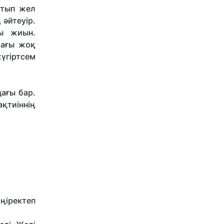
атып жел
 әйтеуір.
ы жиын.
рағы жоқ
үгіртсем
дағы бар.
қтиіннің
ңіректеп