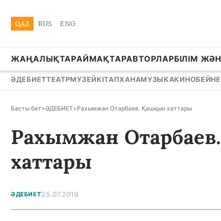
QAZ
RUS
ENG
ЖАҢАЛЫҚТАР
АЙМАҚТАР
АВТОРЛАР
БІЛІМ ЖӘ
ӘДЕБИЕТ
ТЕАТР
МУЗЕЙ
КІТАПХАНА
МУЗЫКА
КИНО
БЕЙНЕ
Басты бет
>
ӘДЕБИЕТ
>
Рахымжан Отарбаев. Қашқын хаттары
Рахымжан Отарбаев
хаттары
25.07.2019
ӘДЕБИЕТ