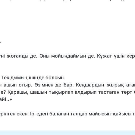
.
үні жоғалды де. Оны мойындаймын де. Құжат үшін кер
. Тек дымың ішіңде болсын.
аны ашып отыр. Өзімнен де бар. Кеңшардың жырық ата
 бе? Қарашы, шашын тықырлап алдырып тастаған төрт
й!..»
рілген екен. Іргедегі балапан талдар майысып-қайысып