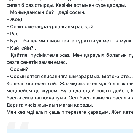
сипап біраз отырды. Көзінің астымен сүзе қарады.
– Мойындайсың ба? – деді сосын.
– Жоқ!
– Сенің сменаңда ұрланғаны рас қой.
– Рас.
– Бұл – бәлен миллион теңге тұратын үкіметтің мүлкі
– Қайтейін?..
– Қайтпе, түсініктеме жаз. Мен қарауыл болатын т
сөзге сенетін заман емес.
– Сосын?
– Сосын ептеп списанияға шығарармыз. Бірте-бірте..
Көшелі кісі екен ғой. Жазықсыз екенімді біліп ж
меңірейем де жүрем. Бұған да оңай соқты дейсің
басын сипалап қиналуын. Осы басы өзіне жарасады-а
Дариға үнсіз жымиып маған қарады.
Мен көзімді алып қашып терезеге қарадым. Жел көте