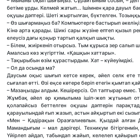
– Мынаны оқып шығыңыз. Сұрайтыным сосын, – деп
бетіме ұрды. Келмей жатып... Ішімнен қара дауыл б
оқушы дәптері. Шеті жыртылған, бүктелген. Тозыңқ
– Өз шығармаңыз ба? Компьютерге бастырып әкеліңі
Кінә арта қарады. Шикі сары жүзіне ептеп қызыл р
елеусіз дағы қоңыр тартып қалқып шықты.
– Білем, жиіркеніп отырсыз. Тым құрыса зер салып ш
Амалсыз көз жүгірттім. «Қашқын хаттары».
– Тақырыбын өзім құрастырдым. Хат – күйеуімдікі.
– Ол да осында ма?
Даусым оқыс шығып кетсе керек, әйел селк ете т
сығалап өтті. Өзі еңсе көтере беріп етегін қымтап қ
– Мазаңызды алдым. Кешірерсіз. Ол таптырар емес. Т
Жұмбақ әйел әр қимылыма ішіп-жеп жұтынып от
қолапайсыз беттелген оқушы дәптерін парақта
қарауылындай ғып жазып, астын айқыртып екі сызы
«Мен – Қадірақын Оразғалиевпын. Қыздай алған 
Мамандығым – мал дәрігері. Техникум бітіргенмін
Үйірлеп айдап, табындап жайып, келелеп қайырып о