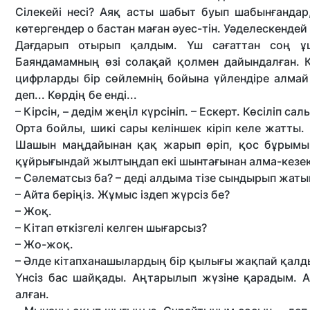
Сілекейі несі? Аяқ асты шабыт буып шабынғанда
көтергендер о бастан маған әуес-тін. Уәделескендей
Дағдарып отырып қалдым. Үш сағаттан соң ұ
Баяндамамның өзі солақай қолмен дайындалған. 
цифрларды бір сөйлемнің бойына үйлендіре алмай
деп... Көрдің бе енді...
– Кірсін, – дедім жеңіл күрсініп. – Ескерт. Көсіліп 
Орта бойлы, шикі сары келіншек кіріп келе жатты.
Шашын маңдайынан қақ жарып өріп, қос бұрымын 
құйрығындай жылтыңдап екі шынтағынан алма-кезе
– Сәлематсыз ба? – деді алдыма тізе сындырып жаты
– Айта беріңіз. Жұмыс іздеп жүрсіз бе?
– Жоқ.
– Кітап өткізгелі келген шығарсыз?
– Жо-жоқ.
– Әлде кітапханашылардың бір қылығы жақпай қалд
Үнсіз бас шайқады. Аңтарылып жүзіне қарадым. 
алған.