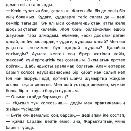
демеп өзі аттандырды.
— Келіп тұратын бол, қарағым. Жатсынба, біз де сенің бір
үйің боламыз. Құдағи, құдаларға тегіс сәлем де,— деді
кемпір тағы да. Күн әлі ыси қоймағандықтан, атты желе
шоқырақтатып келемін. Жол бойы ойлай-ойлай ешбір
жауабын таба алмадым. Әкемнің «ескі досым» дегені
қалай, ал бұл кісілердің «құдағи, құдасы» қалай? Мен еш
уақытта естімеген бұл қандай құдасы? Қалайша
естімедім? Ауылға келген соң бірер жетіден кейін,
жексенбі күні ертеңгісін сөз қозғадым. Әкем атын ерттеп
қойған... Шабындықты араламақ болатын. Апам ертерек
барып колхоз наубайханасына бір қабат нан салып кеп
(ол нан пісіруші еді), ертеңгі шайға жұмыртқа жаққан
жылы тоқаш әкелген. Мен шай үстінде әкемнен, мүмкін
болса бір ат тауып беруін сұрадым.
— Онымен қайда бармақсың?
— «Қызыл ту» колхозына,— дедім мен практикамның
жайын түсіндіріп.
— Бүгін күн демалыс қой, барсаң,— деді апам іле қостап,
— қайда барады дейтін емес, ана, Жарылғаптың үйіне
барып түседі.