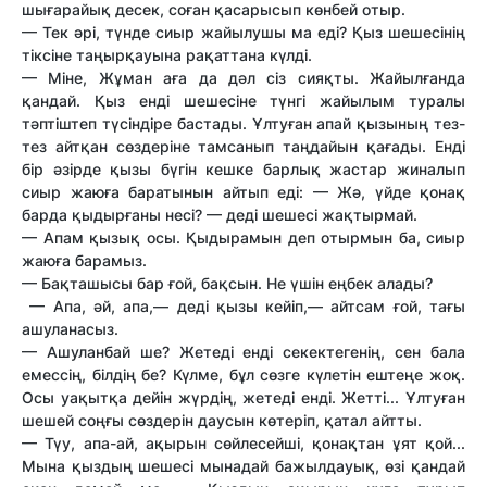
шығарайық десек, соған қасарысып көнбей отыр.
— Тек әрі, түнде сиыр жайылушы ма еді? Қыз шешесінің
тіксіне таңырқауына рақаттана күлді.
— Міне, Жұман аға да дәл сіз сияқты. Жайылғанда
қандай. Қыз енді шешесіне түнгі жайылым туралы
тәптіштеп түсіндіре бастады. Ұлтуған апай қызының тез-
тез айтқан сөздеріне тамсанып таңдайын қағады. Енді
бір әзірде қызы бүгін кешке барлық жастар жиналып
сиыр жаюға баратынын айтып еді: — Жә, үйде қонақ
барда қыдырғаны несі? — деді шешесі жақтырмай.
— Апам қызық осы. Қыдырамын деп отырмын ба, сиыр
жаюға барамыз.
— Бақташысы бар ғой, бақсын. Не үшін еңбек алады?
— Апа, әй, апа,— деді қызы кейіп,— айтсам ғой, тағы
ашуланасыз.
— Ашуланбай ше? Жетеді енді секектегенің, сен бала
емессің, білдің бе? Күлме, бұл сөзге күлетін ештеңе жоқ.
Осы уақытқа дейін жүрдің, жетеді енді. Жетті... Ұлтуған
шешей соңғы сөздерін даусын көтеріп, қатал айтты.
— Түу, апа-ай, ақырын сөйлесейші, қонақтан ұят қой...
Мына қыздың шешесі мынадай бажылдауық, өзі қандай