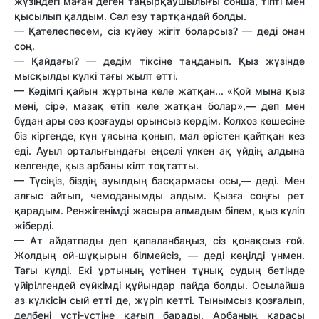
жүзіндегі маған деген таңырқаушылығы сонша, тіпті мен
қысылып қалдым. Сәл езу тартқандай болды.
— Қателеспесем, сіз күйеу жігіт боларсыз? — деді онан
соң.
— Қайдағы? — дедім тіксіне таңданып. Қыз жүзінде
мысқылды күлкі тағы жылт етті.
— Кәдімгі қайын жұртына келе жатқан... «Қой мына қыз
мені, сірә, мазақ етіп келе жатқан болар»,— деп мен
бұдан ары сөз қозғауды орынсыз көрдім. Колхоз көшесіне
біз кіргенде, күн ұясына қонып, мал өрістен қайтқан кез
еді. Ауыл орталығындағы еңселі үлкен ақ үйдің алдына
келгенде, қыз арбаны кілт тоқтатты.
— Түсіңіз, біздің ауылдың басқармасы осы,— деді. Мен
алғыс айтып, чемоданымды алдым. Қызға соңғы рет
қарадым. Ренжігенімді жасыра алмадым білем, қыз күліп
жіберді.
— Ат айдатпады деп қапаланбаңыз, сіз қонақсыз ғой.
Жолдың ой-шұқырын білмейсіз, — деді көңілді үнмен.
Тағы күлді. Екі ұртының үстінен тұнық судың бетінде
үйірілгендей сүйкімді құйындар пайда болды. Осылайша
аз күлкісін сый етті де, жүріп кетті. Тынымсыз қозғалып,
делбені үсті-үстіне қағып барады. Арбаның қарасы