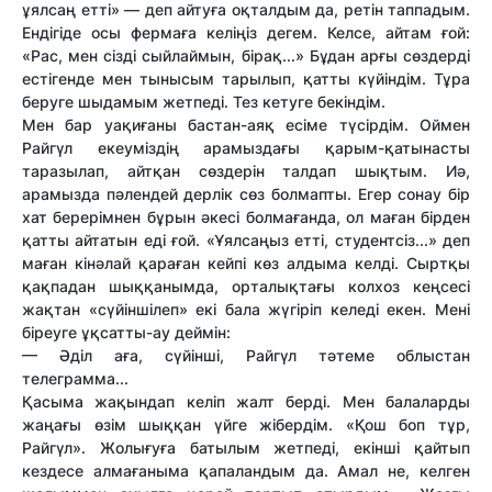
ұялсаң етті» — деп айтуға оқталдым да, ретін таппадым.
Ендігіде осы фермаға келіңіз дегем. Келсе, айтам ғой:
«Рас, мен сізді сыйлаймын, бірақ...» Бұдан арғы сөздерді
естігенде мен тынысым тарылып, қатты күйіндім. Тұра
беруге шыдамым жетпеді. Тез кетуге бекіндім.
Мен бар уақиғаны бастан-аяқ есіме түсірдім. Оймен
Райгүл екеуміздің арамыздағы қарым-қатынасты
таразылап, айтқан сөздерін талдап шықтым. Иә,
арамызда пәлендей дерлік сөз болмапты. Егер сонау бір
хат берерімнен бұрын әкесі болмағанда, ол маған бірден
қатты айтатын еді ғой. «Ұялсаңыз етті, студентсіз...» деп
маған кінәлай қараған кейпі көз алдыма келді. Сыртқы
қақпадан шыққанымда, орталықтағы колхоз кеңсесі
жақтан «сүйіншілеп» екі бала жүгіріп келеді екен. Мені
біреуге ұқсатты-ау деймін:
— Әділ аға, сүйінші, Райгүл тәтеме облыстан
телеграмма...
Қасыма жақындап келіп жалт берді. Мен балаларды
жаңағы өзім шыққан үйге жібердім. «Қош боп тұр,
Райгүл». Жолығуға батылым жетпеді, екінші қайтып
кездесе алмағаныма қапаландым да. Амал не, келген