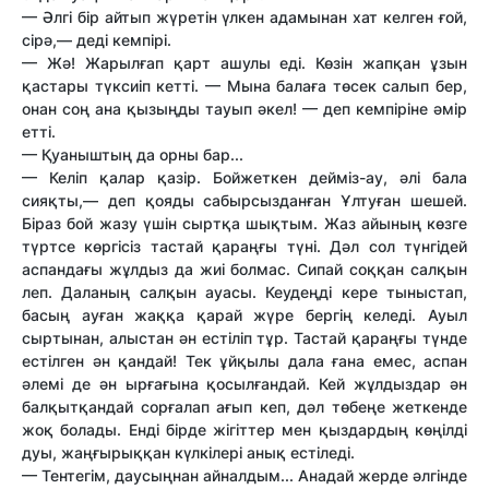
— Әлгі бір айтып жүретін үлкен адамынан хат келген ғой,
сірә,— деді кемпірі.
— Жә! Жарылғап қарт ашулы еді. Көзін жапқан ұзын
қастары түксиіп кетті. — Мына балаға төсек салып бер,
онан соң ана қызыңды тауып әкел! — деп кемпіріне әмір
етті.
— Қуаныштың да орны бар...
— Келіп қалар қазір. Бойжеткен дейміз-ау, әлі бала
сияқты,— деп қояды сабырсызданған Ұлтуған шешей.
Біраз бой жазу үшін сыртқа шықтым. Жаз айының көзге
түртсе көргісіз тастай қараңғы түні. Дәл сол түнгідей
аспандағы жұлдыз да жиі болмас. Сипай соққан салқын
леп. Даланың салқын ауасы. Кеудеңді кере тыныстап,
басың ауған жаққа қарай жүре бергің келеді. Ауыл
сыртынан, алыстан ән естіліп тұр. Тастай қараңғы түнде
естілген ән қандай! Тек ұйқылы дала ғана емес, аспан
әлемі де ән ырғағына қосылғандай. Кей жұлдыздар ән
балқытқандай сорғалап ағып кеп, дәл төбеңе жеткенде
жоқ болады. Енді бірде жігіттер мен қыздардың көңілді
дуы, жаңғырыққан күлкілері анық естіледі.
— Тентегім, даусыңнан айналдым... Анадай жерде әлгінде