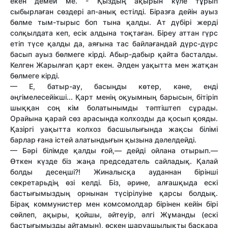
екен демей ме. - Қыздың ақырын күле тұрып
сыбырлаған сөздері ап-анық естілді. Біразға дейін ауыз
бөлме тым-тырыс боп тына қалды. Ат дүбірі жерді
солқылдата кеп, есік алдына тоқтаған. Біреу аттан гүрс
етіп түсе қалды да, аяғына тас байлағандай дүрс-дүрс
басып ауыз бөлмеге кірді. Абыр-дабыр қайта басталды.
Келген Жарылғап қарт екен. Әлден уақытта мен жатқан
бөлмеге кірді.
— Е, батыр-ау, басыңды көтер, кәне, енді
әңгімелесейікші... Қарт менің оқуымның барысын, бітіріп
шыққан соң кім болатынымды тәптіштеп сұрады.
Орайына қарай сөз арасында колхозды да қосып қояды.
Қазіргі уақытта колхоз басшылығында жақсы білімі
барлар ғана істей алатындығын қызына дәлелдейді.
— Бәрі білімде қалды ғой,— дейді ойлана отырып.—
Өткен күзде біз жаңа председатель сайладық. Қалай
болды десеңші?! Жиналысқа ауданнан бірінші
секретарьдің өзі келді. Біз, әрине, алғашқыда ескі
бастығымыздың орнынан түсірілуіне қарсы болдық.
Бірақ коммунистер мен комсомолдар бірінен кейін бірі
сөйлеп, ақыры, қойшы, әйтеуір, әлгі Жұманды (ескі
бастығымызды айтамын), өскен шаруашылықты басқара