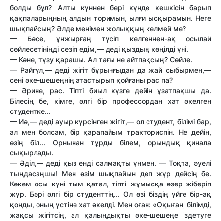
болды бұл? Алты күннен бері күнде кешкісін барып
қақпаларыңның алдын торимын, ылғи ысқырамын. Неге
шықпайсың? Әлде менімен жолыққың келмей ме?
— Бәсе, ұнжырғаң түсіп келгеннен-ақ осылай
сөйлесетініңді сезіп едім,— деді қыздың көңілді үні.
— Кәне, түзу қарашы. Ал тағы не айтпақсың? Сөйле.
— Райгүл,— деді жігіт бұрынғыдан да жай сыбырмен,—
сені әке-шешеңнің атастырып қойғаны рас па?
— Әрине, рас. Тіпті биыл күзге дейін ұзатпақшы да.
Білесің бе, кімге, әлгі бір профессордан хат әкелген
студентке...
— Иә,— деді ауыр күрсінген жігіт,— ол студент, білімі бар,
ал мен болсам, бір қарапайым тракториспін. Не дейін,
өзің біл... Орнынан тұрды білем, орындық қинала
сықырлады.
— Әділ,— деді қыз енді салмақты үнмен. — Тоқта, әуелі
тыңдасаңшы! Meн өзім шықпайын деп жүр дейсің бе.
Көкем осы күні тым қатал, тіпті жұмысқа әзер жіберіп
жүр. Бәрі әлгі бір студенттің... Ол өзі біздің үйге бір-ақ
қонды, оның үстіне хат әкелді. Мен оған: «Оқыған, білімді,
жақсы жігітсің, ал қалыңдықты әке-шешеңе іздетуге