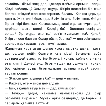
алмайды, білімі жоқ деп, қоярда-қоймай орнынан алды.
Кімді сайладық? Осында оқуды бітіріп келгеніне бір жыл
болған, өзіңдей жап-жас агроном баланы. Колхоз құрыды
дестік. Жоқ олай болмады. Білімнің аты білім екен. Өзі де
бір еті тірі болатын. Колхозымыз, желі оңынан тұрғандай,
дүрілдеп шыға келді... Көрдің бе?.. Әкеңнен сенің де
сондай бір оқуда екеніңді естіп қуандым ғой. Қалай,
бітірген соң бастық болар ойың бар ма? — деп әзіл-шыны
аралас қарқылдап тұрып күліп алды.
Жарылғап қарт атын шөпке қоюға сыртқа шығып кетті
де, сәлден кейін бөлмеге қыз кірді. Бағанағы арба
үстіндегідей емес, үстіне бүрмелі қоңыр көйлек, аяғына
етік киіпті. Денесі енді бұрынғыдан да сұлулана түскен.
Бос өрілген ауыр бұрымдарын артына қарай серпіп
тастап қояды.
— Жақсы дем алдыңыз ба? — деді жымиып.
— Рахмет, өте жақсы демалдым.
— Ішіңіз қалай тәуір ме? — деді күлімсіреп.
— Тәуір,— дедім, қаншама намыстансам да, сыр
бермеуге тырысып. Мұнан арғы сөздерімді де барынша
сабырлы қалыпта айттым: