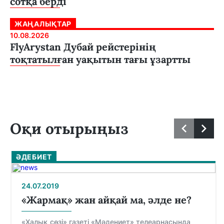
сотқа берді
ЖАҢАЛЫҚТАР
10.08.2026
FlyArystan Дубай рейстерінің
тоқтатылған уақытын тағы ұзартты
Оқи отырыңыз
ӘДЕБИЕТ
24.07.2019
«Жармақ» жан айқай ма, әлде не?
«Халық сөзі» газеті «Мәдениет» телеарнасында