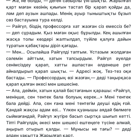
— Жә, не болды, — деген сабырлы үні шықты. Жарылғап
қарт маған көзінің қиығын тастап бір қарап қойды да,
ләм деп аузын ашпады. Менің ауыр тыныштықты бұзып
сөз бастауыма тура келді.
— Райгүл, біздің профессорға хат жазған сіз емессіз бе?
— деп сұрадым. Қыз маған оқыс бұрылды. Кең ашылған
жасқа толы көздері жалтылдап, түйіле қалуға дайын
тұратын қабақтары діріл қағады.
— Мен... Осылайша Райгүлді таптым. Ұстазым жолдаған
сәлемін айттым, хатын тапсырдым. Райгүл әуелде
сенімсіздеу қарап, хатты ашпастан әлденеше рет
айналдырып қарап шықты. — Адресі жоқ. Тез-тез оқи
бастады. — Профессордың өзі жазған,— деді таңырқаса
қарап қалған әкесі мен шешесіне.
— Апа, деймін, хатын қалай бастағанын қарашы: «Райгүл,
меніңше, сен тентек бала болуың керек...» Мені тентек
бала дейді. Апа, сен ғана мені тентегім деуші едің ғой.
Қандай жақсы адам өзі... Үлкен қуанышы аядай бөлмеге
сыймағандай, Райгүл жүгіре басып сыртқа шығып кетті.
Тіпті Райгүлдің әкесі мен шешесі ештеңеге түсіне алмай,
аңырып отырып қалды. — Мұнысы не тағы? — деді
әлден уақытта Жарылғап қарт.