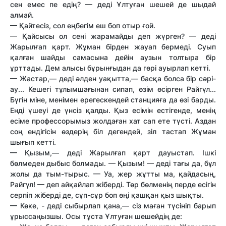
сен емес пе едің? — деді Ұлтуған шешей де шыдай
алмай.
— Қайтесіз, сол еңбегім еш боп отыр ғой.
— Қайсысы ол сені жарамайды деп жүрген? — деді
Жарылғап қарт. Жұман бірден жауап бермеді. Суып
қалған шайды самасына дейін аузын толтыра бір
ұрттады. Дем алысы бұрынғыдан да гөрі ауырлап кетті.
— Жастар,— деді әлден уақытта,— басқа болса бір сәрі-
ау... Кешегі тұлымшағынан сипап, өзім өсірген Райгүл...
Бүгін міне, менімен ерегескендей станцияға да өзі барды.
Енді үшеуі де үнсіз қалды. Қыз есімін естігенде, менің
есіме профессорымыз жолдаған хат сап ете түсті. Аздан
соң ендігісін өздерің біл дегендей, зіл тастап Жұман
шығып кетті.
— Қызым,— деді Жарылғап қарт дауыстап. Ішкі
бөлмеден дыбыс болмады. — Қызым! — деді тағы да, бұл
жолы да тым-тырыс. — Уа, жер жұтты ма, қайдасың,
Райгүл! — деп айқайлап жіберді. Төр бөлменің перде есігін
серпіп жіберді де, сұп-сұр боп өңі қашқан қыз шықты.
— Көке, - деді сыбырлап қана,— cіз маған түсініп барып
ұрыссаңызшы. Осы тұста Ұлтуған шешейдің де: