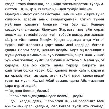
көзден таса болғанша, орнымда тапжылмастан тұрдым.
«Әттең... Қыңыр қыз екенсің»—деп түйдім ішімнен.
Біріндеп ымырт үйіріле бастады. Тымық кеш. Әзірге ауыл
үйлерінің арасын анық ажыратқанмен, бүгінгі түннің
мейлінше қараңғы болатын түрі бар еді. Көшеде
кездескен алғашқы біреуден Жарылғаптың үйін сұрап
алдым да, темекіні сора түсіп, төбесін шифермен жапқан
кішірек үйге таяна бердім. Қақпа алдында атқа мінгелі
тұрған киіз қалпақты қарт адам мені көрді де, бөгеліп
қалды. Сәлем беріп, жанына келдім. Қарт оң қолындағы
жуан дойыр қамшысын сұр бешпетінің сыртынан қынай
буынған жалпақ күміс белбеуіне қыстырып, маған үңіле
қарады. Аса бір сұсты адам тәрізді. Қайраты да
қайтпаған болса керек. Сол қарына ілген қайың құрығы
да еріксіз көз тартады, атан түйені мерт қылатындай
ұзын да жуан. Кәдімгі Абай заманындағы Абылғазының
қара құрығындай.
— Уә, жол болсын, балам?
— Жарылғап ақсақалды іздеп келем,— дедім.
— Қош келдің делік, Жарылғаптың кімі боласың? Мен
абыржыңқырап қалдым, сәл бөгеле түсіп аты-жөнімді