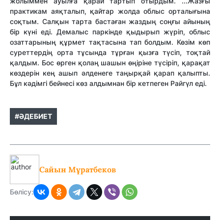
жолыммен ауылға қарай тартып отырдым. ...Жазғы
практикам аяқталып, қайтар жолда облыс орталығына
соқтым. Салқын тарта бастаған жаздың соңғы айының
бір күні еді. Демалыс паркінде қыдырып жүріп, облыс
озаттарының құрмет тақтасына тап болдым. Көзім көп
суреттердің орта тұсында тұрған қызға түсіп, тоқтай
қалдым. Бос өрген қолаң шашын өңіріне түсіріп, қарақат
көздерін кең ашып әлденеге таңырқай қарап қалыпты.
Бұл кәдімгі бейнесі көз алдымнан бір кетпеген Райгүл еді.
#ӘДЕБИЕТ
Сайын Мұратбеков
Бөлісу: