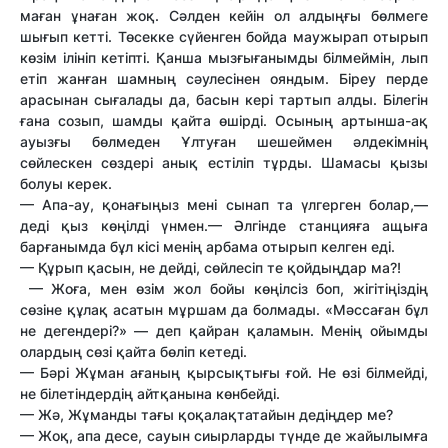
маған ұнаған жоқ. Сәлден кейін ол алдыңғы бөлмеге
шығып кетті. Төсекке сүйенген бойда маужырап отырып
көзім ілініп кетіпті. Қанша мызғығанымды білмеймін, лып
етіп жанған шамның сәулесінен ояндым. Біреу перде
арасынан сығалады да, басын кері тартып алды. Білегін
ғана созып, шамды қайта өшірді. Осының артынша-ақ
ауызғы бөлмеден Ұлтуған шешеймен әлдекімнің
сөйлескен сөздері анық естіліп тұрды. Шамасы қызы
болуы керек.
— Апа-ау, қонағыңыз мені сынап та үлгерген болар,—
деді қыз көңілді үнмен.— Әлгінде станцияға ащыға
барғанымда бұл кісі менің арбама отырып келген еді.
— Құрып қасын, не дейді, сөйлесіп те қойдыңдар ма?!
— Жоға, мен өзім жол бойы көңілсіз боп, жігітіңіздің
сөзіне құлақ асатын мұршам да болмады. «Мәссаған бұл
не дегендері?» — деп қайран қаламын. Менің ойымды
олардың сөзі қайта бөліп кетеді.
— Бәрі Жұман ағаның қырсықтығы ғой. Не өзі білмейді,
не білетіндердің айтқанына көнбейді.
— Жә, Жұманды тағы қоқалақтатайын дедіңдер ме?
— Жоқ, апа десе, сауын сиырларды түнде де жайылымға