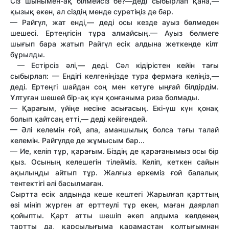
Сіз шынымен-ақ білмейсіз бе?—деді сыбырлап қана,—
қызық екен, ал сіздің менде суретіңіз де бар.
— Райгүл, жат енді,— деді осы кезде ауыз бөлмеден
шешесі. Ертеңгісін тұра алмайсың.— Ауыз бөлмеге
шығып бара жатып Райгүл есік алдына жеткенде кілт
бұрылды.
— Естірсіз әлі,— деді. Сәл кідірістен кейін тағы
сыбырлап: — Ендігі келгеніңізде тура фермаға келіңіз,—
деді. Ертеңгі шайдан соң мен кетуге ыңғай білдірдім.
Ұлтуған шешей бір-ақ күн қонғаныма риза болмады.
— Қарағым, үйіңе несіне асығасың. Екі-үш күн қонақ
болып қайтсаң етті,— деді кейігендей.
— Әлі келемін ғой, апа, аманшылық болса тағы талай
келемін. Райгүлде де жұмысым бар...
— Ие, келіп тұр, қарағым. Біздің де қарағанымыз осы бір
қыз. Осының келешегін тілейміз. Келіп, кеткен сайын
ақылыңды айтып тұр. Жалғыз еркеміз ғой балалық
тентектігі әлі басылмаған.
Сыртта есік алдында кеше кештегі Жарылғап қарттың
өзі мініп жүрген ат ерттеулі тұр екен, маған даярлап
қойыпты. Қарт атты шешіп әкеп алдыма көлденең
тартты да, қарсылығыма қарамастан қолтығымнан