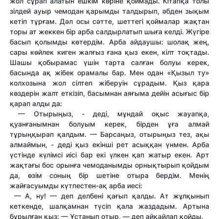
жол сұрап алатын ешкім көріне қоймады. Кітапқа толы
зілдей ауыр чемодан қарымды талдырып, әбден зықым
кетіп тұрғам. Дәл осы сәтте, шеттегі қоймалар жақтан
торы ат жеккен бір арба салдырлатып шыға келді. Жүгіре
басып қолымды көтердім. Арба айдаушы: шолақ жең,
сары көйлек киген жалғыз ғана қыз екен, кілт тоқтады.
Шашы қобырамас үшін тарта салған болуы керек,
басында ақ жібек орамалы бар. Мен одан «Қызыл ту»
колхозына жол сілтеп жіберуін сұрадым. Қыз қара
көздерін жалт еткізіп, басымнан аяғыма дейін асығыс бір
қарап алды да:
— Отырыңыз, - деді, мұндай оқыс жауапқа,
қуанғанымнан болуым керек, бірден ұға алмай
тұрыңқырап қалдым. — Барсаңыз, отырыңыз тез, ақы
алмаймын, - деді қыз екінші рет асыққан үнмен. Арба
үстінде күлімсі иісі бар екі үлкен қап жатыр екен. Арт
жақтағы бос орынға чемоданымды орнықтырып қойдым
да, өзім соның бір шетіне отыра бердім. Менің
жайғасуымды күтпестен-ақ арба иесі:
— А, ну! — деп делбені қағып қалды. Ат жұлқынып
кеткенде, шалқамнан түсіп қала жаздадым. Артына
бұрылған қыз: — Ұстанып отыр, — деп айқайлап қойды.