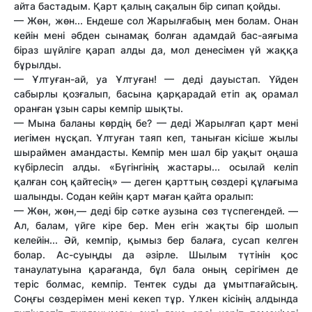
айта бастадым. Қарт қалың сақалын бір сипап қойды.
— Жөн, жөн... Ендеше сол Жарылғабың мен болам. Онан
кейін мені әбден сынамақ болған адамдай бас-аяғыма
біраз шүйліге қарап алды да, мол денесімен үй жаққа
бұрылды.
— Ұлтуған-ай, уа Ұлтуған! — деді дауыстап. Үйден
сабырлы қозғалып, басына қарқарадай етіп ақ орамал
оранған ұзын сары кемпір шықты.
— Мына баланы көрдің бе? — деді Жарылғап қарт мені
иегімен нұсқап. Ұлтуған таяп кеп, таныған кісіше жылы
шыраймен амандасты. Кемпір мен шал бір уақыт оңаша
күбірлесіп алды. «Бүгінгінің жастары... осылай келіп
қалған соң қайтесің» — деген қарттың сөздері құлағыма
шалынды. Содан кейін қарт маған қайта оралып:
— Жөн, жөн,— деді бір сәтке аузына сөз түспегендей. —
Ал, балам, үйге кіре бер. Мен егін жақты бір шолып
келейін... Әй, кемпір, қымыз бер балаға, сусап келген
болар. Ас-суыңды да әзірле. Шылым түтінін қос
танаулатуына қарағанда, бұл бала оның серігімен де
теріс болмас, кемпір. Тентек суды да ұмытпағайсың.
Соңғы сөздерімен мені кекеп тұр. Үлкен кісінің алдында