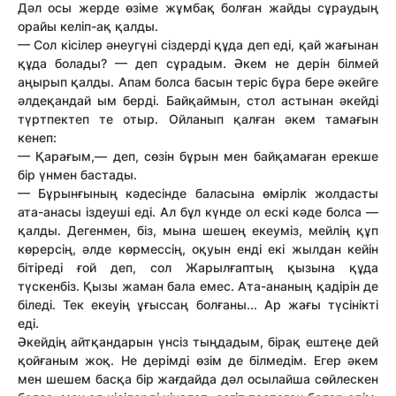
Дәл осы жерде өзіме жұмбақ болған жайды сұраудың
орайы келіп-ақ қалды.
— Сол кісілер әнеугүні сіздерді құда деп еді, қай жағынан
құда болады? — деп сұрадым. Әкем не дерін білмей
аңырып қалды. Апам болса басын теріс бұра бере әкейге
әлдеқандай ым берді. Байқаймын, стол астынан әкейді
түртпектеп те отыр. Ойланып қалған әкем тамағын
кенеп:
— Қарағым,— деп, сөзін бұрын мен байқамаған ерекше
бір үнмен бастады.
— Бұрынғының кәдесінде баласына өмірлік жолдасты
ата-анасы іздеуші еді. Ал бұл күнде ол ескі кәде болса —
қалды. Дегенмен, біз, мына шешең екеуміз, мейлің құп
көрерсің, әлде көрмессің, оқуын енді екі жылдан кейін
бітіреді ғой деп, сол Жарылғаптың қызына құда
түскенбіз. Қызы жаман бала емес. Ата-ананың қадірін де
біледі. Тек екеуің ұғыссаң болғаны... Ар жағы түсінікті
еді.
Әкейдің айтқандарын үнсіз тыңдадым, бірақ ештеңе дей
қойғаным жоқ. Не дерімді өзім де білмедім. Егер әкем
мен шешем басқа бір жағдайда дәл осылайша сөйлескен