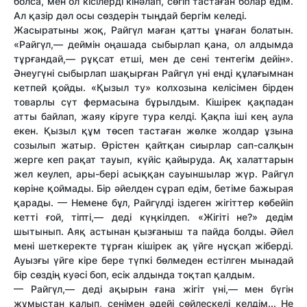
болса, мен ол кісілерді кінәлап, сөгіп тастаған болар едім.
Ал қазір дәл осы сөздерін тыңдай бергім келеді.
Жасыратыны жоқ, Райгүл маған қатты ұнаған болатын.
«Райгүл,— деймін оңашада сыбырлап қана, ол алдымда
тұрғандай,— рұқсат етші, мен де сені тентегім дейін».
Әнеугүні сыбырлап шақырған Райгүл үні енді құлағымнан
кетпей қойды. «Қызыл ту» колхозына келісімен бірден
товарлы сүт фермасына бұрылдым. Кішірек қақпадан
атты байлап, жаяу кіруге тура келді. Қақпа іші кең аула
екен. Қызыл құм төсеп тастаған жөлке жолдар ұзына
созылып жатыр. Өрістен қайтқан сиырлар сап-салқын
жерге кеп рақат тауып, күйіс қайыруда. Ақ халаттарын
жел кеулеп, ары-бері асыққан сауыншылар жүр. Райгүл
көріне қоймады. Бір әйелден сұрап едім, бетіме бажырая
қарады. — Немене бұл, Райгүлді іздеген жігіттер көбейіп
кетті ғой, тіпті,— деді күңкілдеп. «Жігіті не?» дедім
шытынып. Аяқ астынан қызғаныш та пайда болды. Әйел
мені шеткеректе тұрған кішірек ақ үйге нұсқап жіберді.
Ауызғы үйге кіре бере түпкі бөлмеден естілген мынадай
бір сөздің куәсі боп, есік алдында тоқтап қалдым.
— Райгүл,— деді ақырын ғана жігіт үні,— мен бүгін
жұмыстан қалып, сенімен әдейі сөйлескелі келдім... Не