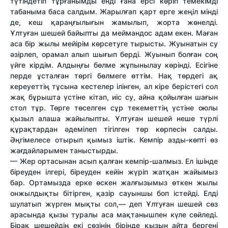
түтіндетіп тұрғанымды енді ғана ерсі көріп темекімді
табаныма баса салдым. Жарылғап қарт ерге жеңіл мінді
де, кеш қараңғылығын жамылып, жорта жөнелді.
Ұлтуған шешей байыпты да меймандос адам екен. Маған
аса бір жылы мейірім көрсетуге тырысты. Жуынатын су
әзірлеп, орамал алып шығып берді. Жуынып болған соң
үйге кірдім. Алдыңғы бөлме жұпынылау көрінді. Есігіне
перде ұсталған төргі бөлмеге өттім. Нақ төрдегі ақ
кереуеттің тұсына кестелер ілінген, ал кіре берістегі сол
жақ бұрышта үстіне кітап, иіс су, айна қойылған шағын
стол тұр. Төрге төселген сұр текеметтің үстіне оюлы
қызыл алаша жайылыпты. Ұлтуған шешей неше түрлі
құрақтардан әдемілеп тігілген төр көрпесін салды.
Әңгімелесе отырып қымыз іштік. Кемпір азды-көпті өз
жағдайларымен таныстырды.
— Жер ортасынан асып қалған кемпір-шалмыз. Ел ішінде
біреуден ілгері, біреуден кейін жүріп жатқан жайымыз
бар. Ортамызда ерке өскен жалғызымыз өткен жылы
онжылдықты бітірген, қазір сауыншы боп істейді. Елді
шулатып жүрген мықты сол,— деп Ұлтуған шешей сөз
арасында қызы туралы аса мақтанышпен күле сөйледі.
Бірақ шешейдің екі сөзінің бірінде қызын айта бергені