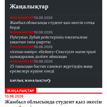
Жаңалықтар
10.08.2026
ЖАҢАЛЫҚТАР
Жамбыл облысында студент қыз әкесін сотқа
берді
10.08.2026
ЖАҢАЛЫҚТАР
FlyArystan Дубай рейстерінің тоқтатылған
уақытын тағы ұзартты
10.08.2026
ЖАҢАЛЫҚТАР
«Алтын көпір»: «Бейнеу–Сексеуіл» магистралі
халықаралық дәлізге айналады
10.08.2026
ЖАҢАЛЫҚТАР
25 тамыздан бастап самокат жүргізудің жаңа
ережелері күшіне енеді
БАРЛЫҚ ЖАНАЛЫҚТАР
ЖАҢАЛЫҚТАР
10.08.2026
Жамбыл облысында студент қыз әкесін