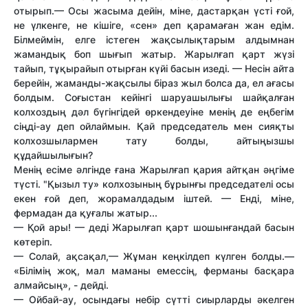
отырып.— Осы жасыма дейін, міне, дастарқан үсті ғой,
не үлкенге, не кішіге, «сен» деп қарамаған жан едім.
Білмеймін, елге істеген жақсылықтарым алдымнан
жамандық боп шығып жатыр. Жарылғап қарт жүзі
тайып, тұқырайып отырған күйі басын изеді. — Несін айта
берейін, жаманды-жақсылы біраз жыл болса да, ел ағасы
болдым. Соғыстан кейінгі шаруашылығы шайқалған
колхоздың дәл бүгінгідей өркендеуіне менің де еңбегім
сіңді-ау деп ойлаймын. Қай председатель мен сияқты
колхозшылармен тату болды, айтыңызшы
құдайшылығын?
Менің есіме әлгінде ғана Жарылғап қария айтқан әңгіме
түсті. "Қызыл ту» колхозының бұрынғы председателі осы
екен ғой деп, жорамалдадым іштей. — Енді, міне,
фермадан да қуғалы жатыр...
— Қой ары! — деді Жарылғап қарт шошынғандай басын
көтеріп.
— Солай, ақсақал,— Жұман кеңкілдеп күлген болды.—
«Білімің жоқ, мал маманы емессің, ферманы басқара
алмайсың», - дейді.
— Ойбай-ау, осындағы небір сүтті сиырларды әкелген