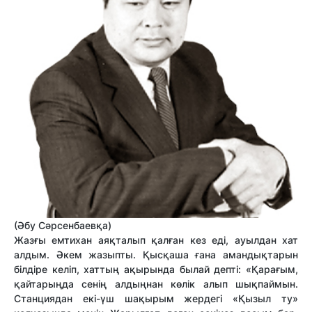
(Әбу Сәрсенбаевқа)
Жазғы емтихан аяқталып қалған кез еді, ауылдан хат
алдым. Әкем жазыпты. Қысқаша ғана амандықтарын
білдіре келіп, хаттың ақырында былай депті: «Қарағым,
қайтарыңда сенің алдыңнан көлік алып шықпаймын.
Станциядан екі-үш шақырым жердегі «Қызыл ту»