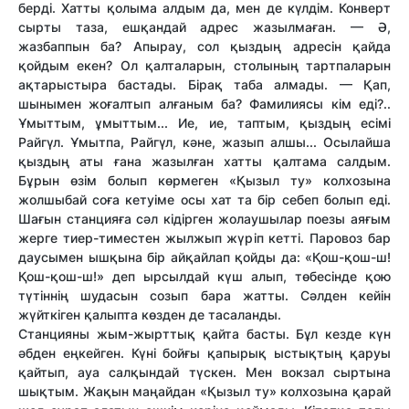
берді. Хатты қолыма алдым да, мен де күлдім. Конверт
сырты таза, ешқандай адрес жазылмаған. — Ә,
жазбаппын ба? Апырау, сол қыздың адресін қайда
қойдым екен? Ол қалталарын, столының тартпаларын
ақтарыстыра бастады. Бірақ таба алмады. — Қап,
шынымен жоғалтып алғаным ба? Фамилиясы кім еді?..
Ұмыттым, ұмыттым... Ие, ие, таптым, қыздың есімі
Райгүл. Ұмытпа, Райгүл, кәне, жазып алшы... Осылайша
қыздың аты ғана жазылған хатты қалтама салдым.
Бұрын өзім болып көрмеген «Қызыл ту» колхозына
жолшыбай соға кетуіме осы хат та бір себеп болып еді.
Шағын станцияға сәл кідірген жолаушылар поезы аяғым
жерге тиер-тиместен жылжып жүріп кетті. Паровоз бар
даусымен ышқына бір айқайлап қойды да: «Қош-қош-ш!
Қош-қош-ш!» деп ырсылдай күш алып, төбесінде қою
түтіннің шудасын созып бара жатты. Сәлден кейін
жүйткіген қалыпта көзден де тасаланды.
Станцияны жым-жырттық қайта басты. Бұл кезде күн
әбден еңкейген. Күні бойғы қапырық ыстықтың қаруы
қайтып, ауа салқындай түскен. Мен вокзал сыртына
шықтым. Жақын маңайдан «Қызыл ту» колхозына қарай