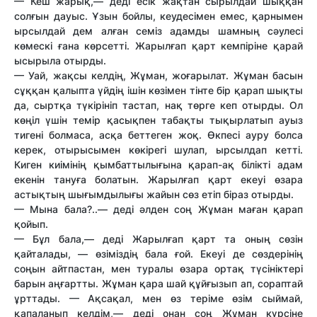
— Кеш жарық,— деді есік жақтан сырылдай шыққан
солғын дауыс. Ұзын бойлы, кеудесімен емес, қарнымен
ырсылдай дем алған семіз адамды шамның сәулесі
көмескі ғана көрсетті. Жарылғап қарт кемпіріне қарай
ысырыла отырды.
— Уай, жақсы келдің, Жұман, жоғарылат. Жұман басын
сұққан қалыпта үйдің ішін көзімен тінте бір қарап шықты
да, сыртқа түкірініп тастап, нақ төрге кеп отырды. Ол
көңіл үшін темір қасықпен табақты тықырлатып ауыз
тигені болмаса, асқа беттеген жоқ. Өкпесі ауру болса
керек, отырысымен көкірегі шулап, ырсылдап кетті.
Киген киімінің қымбаттылығына қарап-ақ білікті адам
екенін тануға болатын. Жарылғап қарт екеуі өзара
астықтың шығымдылығы жайын сөз етіп біраз отырды.
— Мына бала?..— деді әлден соң Жұман маған қарап
қойып.
— Бұл бала,— деді Жарылғап қарт та оның сөзін
қайталады, — өзіміздің бала ғой. Екеуі де сөздерінің
соңын айтпастан, мен туралы өзара ортақ түсініктері
барын аңғартты. Жұман қара шай құйғызып ап, сораптай
ұрттады. — Ақсақал, мен өз теріме өзім сыймай,
қапаланып келдім,— деді онан соң Жұман күрсіне