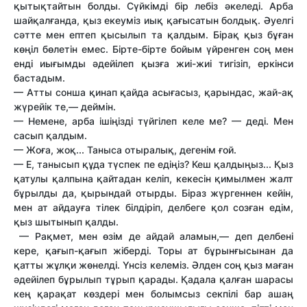
қытықтайтын болды. Сүйкімді бір лебіз әкеледі. Арба
шайқалғанда, қыз екеуміз иық қағысатын болдық. Әуелгі
сәтте мен ептеп қысылып та қалдым. Бірақ қыз бұған
көңіл бөлетін емес. Бірте-бірте бойым үйренген соң мен
енді иығымды әдейілеп қызға жиі-жиі тигізіп, еркінси
бастадым.
— Атты сонша қинап қайда асығасыз, қарындас, жай-ақ
жүрейік те,— деймін.
— Немене, арба ішіңізді түйгілеп келе ме? — деді. Мен
сасып қалдым.
— Жоға, жоқ... Таныса отыралық, дегенім ғой.
— Е, танысып құда түспек пе едіңіз? Кеш қалдыңыз... Қыз
қатулы қалпына қайтадан келіп, кекесін қимылмен жалт
бұрылды да, қырындай отырды. Біраз жүргеннен кейін,
мен ат айдауға тілек білдіріп, делбеге қол созған едім,
қыз шытынып қалды.
— Рақмет, мен өзім де айдай аламын,— деп делбені
кере, қағып-қағып жіберді. Торы ат бұрынғысынан да
қатты жұлқи жөнелді. Үнсіз келеміз. Әлден соң қыз маған
әдейілеп бұрылып тұрып қарады. Қадала қалған шарасы
кең қарақат көздері мен болымсыз секпілі бар ашаң