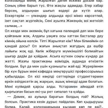
колхозында менің Жарылғап деген ескікөз досым бар.
Соның үйіне барып түс. Өте жақсы адамдар. Егер хабар
берсең, алдыңнан шығып өздері де күтіп алар.
Ескертерім — үлкендер алдында ерсі мінез көрсетпей,
ізет сақтап жүргейсің. Сені ауылға Жәкеңнің өзі жеткізіп
салмақ...»
Ол кезде мен әкемнің бұл хатына пәлендей деп мән бере
қойғаным жоқ. Алдағы уақиға осы хаттан басталар деу
кімнің ойына келсін. Тіпті Жарылғап кім? Мен білмеймін ол
қандай досы? Ол жағын анықтап жатудың да ешбір
лайығы жоқ еді. Көлік жіберуге мүмкіншілігі болмайтын
шығар дедім де қойдым. Асыға күткен соңғы күндер де
жетті. Жазғы практиканы өзіміздің ауданда өткізетін
болдым. Бұл да мен үшін қуанышты жай еді. Жүрерімнен
бір күн бұрын мені кафедра меңгерушісі профессорымыз
қабылдады. Ол кісі көңілді сәттерінде студенттермен
еркін әзілдесетін ақ жарқын, ашық мінезді адам болатын.
Мені күлімдей қарсы алды. Ұстарамен айнадай етіп
қырғызған басын екі-үш рет сипалап та қойды.
— Демек, өз аулыңа баратын болдың ғой? Жолың
болсын. Практика кезін дұрыс пайдалан. Көп қыдырушы
болма. Қалай, колхоздарыңда қыздар көп пе еді?..