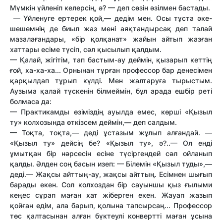
Мүмкін үйленіп келерсің, ә? — деп сөзін әзілмен бастады.
— Үйленуге ертерек қой,— дедім мен. Осы тұста әке-
шешемнің де биыл жаз мені аяқтандырсақ деп талай
мазалағандары, «бір қолқанат» жайын айтып жазған
хаттары есіме түсіп, сәл қысылып қалдым.
— Қалай, жігітім, тап бастым-ау деймін, қызарып кеттің
ғой, ха-ха-ха... Орнынан тұрған профессор бар денесімен
қарқылдап тұрып күлді. Мен жалтаруға тырыстым.
Аузыма қалай түскенін білмеймін, бұл арада ешбір реті
болмаса да:
— Практикамды өзіміздің ауылда емес, көрші «Қызыл
ту» колхозында өткізсем деймін,— деп салдым.
— Тоқта, тоқта,— деді ұстазым жұлып алғандай. —
«Қызыл ту» дейсің бе? «Қызыл ту», ә?..— Ол енді
ұмытқан бір нәрсесін есіне түсіргендей сәл ойланып
қалды. Әлден соң басын изеп: — Білемін «Қызыл туды»,—
деді.— Жақсы айттың-ау, жақсы айттың. Есімнен шығып
барады екен. Сол колхоздан бір сауыншы қыз ғылыми
кеңес сұрап маған хат жіберген екен. Жауап жазып
қойған едім, ала барып, қолына тапсырсаң... Профессор
төс қалтасынан алған бүктеулі конвертті маған ұсына