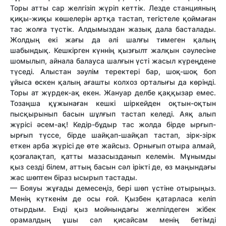
Торы атты cap желгізіп жүріп кеттік. Лезде станцияның
қиқы-жиқы көшелерін артқа тастап, тегістеле қоймаған
тас жолға түстік. Алдымыздан жазық дала басталады.
Жолдың екі жағы да әлі шалғы тимеген қалың
шабындық. Кешкірген күннің қызғылт жалқын сәулесіне
шомылып, айнала балауса шалғын үсті жасыл күреңдене
түседі. Алыстан зәулім теректері бар, шоқ-шоқ боп
ұйыса өскен қалың ағашты колхоз орталығы да көрінді.
Торы ат жүрдек-ақ екен. Жануар делбе қаққызар емес.
Тозаңша құжынаған кешкі шіркейден оқтын-оқтын
пысқырынып басын шұлғып тастап келеді. Аяқ алып
жүрісі әсем-ақ! Кедір-бұдыр тас жолда бірде ырғып-
ырғып түссе, бірде шайқап-шайқап тастап, зірк-зірк
еткен арба жүрісі де өте жайсыз. Орнығып отыра алмай,
қозғалақтап, қатты мазасызданып келемін. Мұнымды
қыз сезді білем, аттың басын сәл ірікті де, өз маңындағы
жас шөптен біраз ысырып тастады.
— Бояуы жұғады демесеңіз, бері шөп үстіне отырыңыз.
Менің күткенім де осы ғой. Қызбен қатарласа келіп
отырдым. Енді қыз мойнындағы желпілдеген жібек
орамалдың ұшы сәл қисайсам менің бетімді