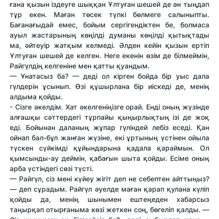
ғана қызын іздеуге шыққан Ұлтуған шешей де ән тыңдап
тұр екен. Маған төсек түпкі бөлмеге салыныпты.
Бағанағыдай емес, бойым сергігендіктен бе, болмаса
ауыл жастарының көңілді думаны көңілді қытықтады
ма, әйтеуір жатқым келмеді. Әлден кейін қызын ертіп
Ұлтуған шешей де келген. Неге екенін өзім де білмеймін,
Райгүлдің келгеніне мен қатты қуандым.
— Ұнатасыз ба? — деді ол кірген бойда бір уыс дала
гүлдерін ұсынып. Өзі құшырлана бір иіскеді де, менің
алдыма қойды.
- Сізге әкелдім. Хат әкелгеніңізге орай. Енді оның жүзінде
алғашқы сәттердегі тұрпайы қыңырлықтың ізі де жоқ
еді. Бойынан даланың жұпар гүліндей лебіз еседі. Қан
ойнап бал-бұл жанған жүзіне, екі ұртының үстінен ойыла
түскен сүйкімді құйындарына қадала қараймын. Ол
қымсынды-ау деймін, қабағын шыта қойды. Есіме оның
арба үстіндегі сөзі түсті.
— Райгүл, сіз мені күйеу жігіт деп не себептен айттыңыз?
— деп сұрадым. Райгүл әуелде маған қарап қулана күліп
қойды да, менің шынымен ештеңеден хабарсыз
таңырқап отырғаныма көзі жеткен соң, бөгеліп қалды. —