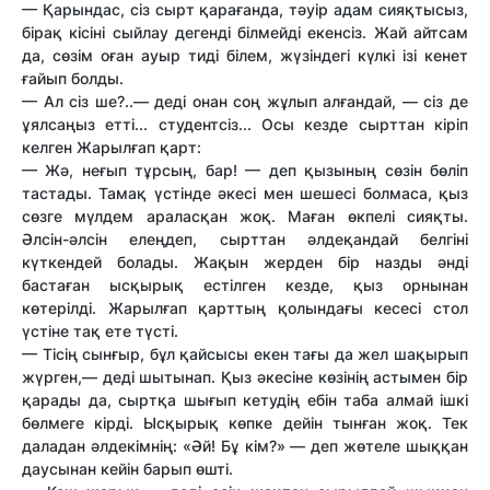
— Қарындас, сіз сырт қарағанда, тәуір адам сияқтысыз,
бірақ кісіні сыйлау дегенді білмейді екенсіз. Жай айтсам
да, сөзім оған ауыр тиді білем, жүзіндегі күлкі ізі кенет
ғайып болды.
— Ал сіз ше?..— деді онан соң жұлып алғандай, — сіз де
ұялсаңыз етті... студентсіз... Осы кезде сырттан кіріп
келген Жарылғап қарт:
— Жә, неғып тұрсың, бар! — деп қызының сөзін бөліп
тастады. Тамақ үстінде әкесі мен шешесі болмаса, қыз
сөзге мүлдем араласқан жоқ. Маған өкпелі сияқты.
Әлсін-әлсін елеңдеп, сырттан әлдеқандай белгіні
күткендей болады. Жақын жерден бір назды әнді
бастаған ысқырық естілген кезде, қыз орнынан
көтерілді. Жарылғап қарттың қолындағы кесесі стол
үстіне тақ ете түсті.
— Тісің сынғыр, бұл қайсысы екен тағы да жел шақырып
жүрген,— деді шытынап. Қыз әкесіне көзінің астымен бір
қарады да, сыртқа шығып кетудің ебін таба алмай ішкі
бөлмеге кірді. Ысқырық көпке дейін тынған жоқ. Тек
даладан әлдекімнің: «Әй! Бұ кім?» — деп жөтеле шыққан
даусынан кейін барып өшті.