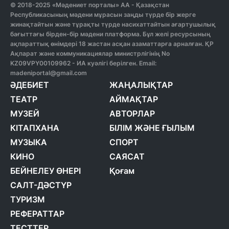
© 2018-2025 «Мәдениет порталы» АА - Қазақстан
Республикасының мәдени мұрасын заңды түрде бір жерге
жинақтайтын және тұрақты түрде насихаттайтын ағартушылық
бағыттағы бірден-бір мәдени платформа. Бұл желі ресурсының
ақпараттық өнімдері 18 жастан асқан азаматтарға арналған. ҚР
Ақпарат және коммуникациялар министрлігінің No
KZ09VPY00109962 - ИА куәлігі берілген. Email:
madeniportal@gmail.com
ӘДЕБИЕТ
ЖАҢАЛЫҚТАР
ТЕАТР
АЙМАҚТАР
МУЗЕЙ
АВТОРЛАР
КІТАПХАНА
БІЛІМ ЖӘНЕ ҒЫЛЫМ
МУЗЫКА
СПОРТ
КИНО
САЯСАТ
БЕЙНЕЛЕУ ӨНЕРІ
Қоғам
САЛТ-ДӘСТҮР
ТУРИЗМ
РЕФЕРАТТАР
ТЕСТТЕР