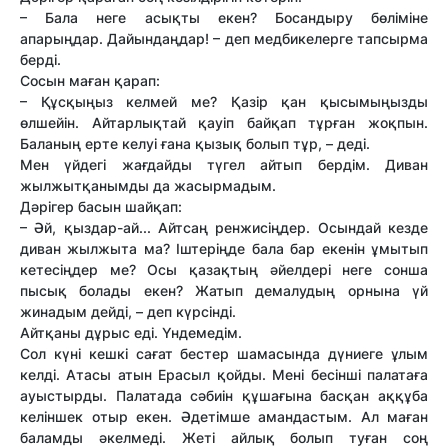
– Бала неге асықты екен? Босандыру бөліміне
апарыңдар. Дайындаңдар! – деп медбикелерге тапсырма
берді.
Сосын маған қарап:
– Құсқыңыз келмей ме? Қазір қан қысымыңызды
өлшейін. Айтарлықтай қауіп байқап тұрған жоқпын.
Баланың ерте келуі ғана қызық болып тұр, – деді.
Мен үйдегі жағдайды түгел айтып бердім. Диван
жылжытқанымды да жасырмадым.
Дәрігер басын шайқап:
– Әй, қыздар-ай... Айтсаң ренжисіңдер. Осындай кезде
диван жылжыта ма? Іштеріңде бала бар екенін ұмытып
кетесіңдер ме? Осы қазақтың әйелдері неге сонша
пысық болады екен? Жатып демалудың орнына үй
жинадым дейді, – деп күрсінді.
Айтқаны дұрыс еді. Үндемедім.
Сол күні кешкі сағат бестер шамасында дүниеге ұлым
келді. Атасы атын Ерасыл қойды. Мені бесінші палатаға
ауыстырды. Палатада сәбиін құшағына басқан аққұба
келіншек отыр екен. Әдетімше амандастым. Ал маған
баламды әкелмеді. Жеті айлық болып туған соң