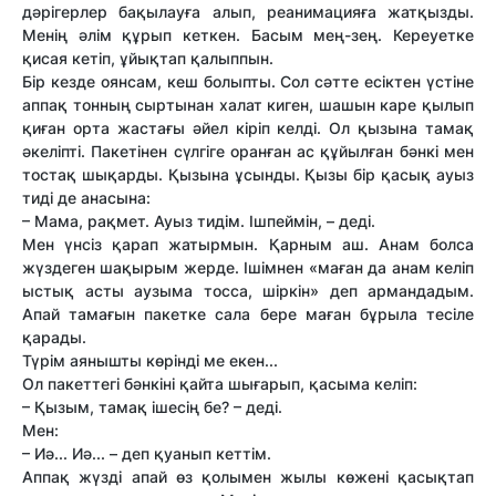
дәрігерлер бақылауға алып, реанимацияға жатқызды.
Менің әлім құрып кеткен. Басым мең-зең. Кереуетке
қисая кетіп, ұйықтап қалыппын.
Бір кезде оянсам, кеш болыпты. Сол сәтте есіктен үстіне
аппақ тонның сыртынан халат киген, шашын каре қылып
қиған орта жастағы әйел кіріп келді. Ол қызына тамақ
әкеліпті. Пакетінен сүлгіге оранған ас құйылған бәнкі мен
тостақ шықарды. Қызына ұсынды. Қызы бір қасық ауыз
тиді де анасына:
– Мама, рақмет. Ауыз тидім. Ішпеймін, – деді.
Мен үнсіз қарап жатырмын. Қарным аш. Анам болса
жүздеген шақырым жерде. Ішімнен «маған да анам келіп
ыстық асты аузыма тосса, шіркін» деп армандадым.
Апай тамағын пакетке сала бере маған бұрыла тесіле
қарады.
Түрім аянышты көрінді ме екен...
Ол пакеттегі бәнкіні қайта шығарып, қасыма келіп:
– Қызым, тамақ ішесің бе? – деді.
Мен:
– Иә... Иә... – деп қуанып кеттім.
Аппақ жүзді апай өз қолымен жылы көжені қасықтап