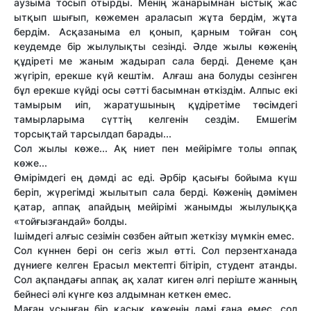
аузыма тосып отырды. Менің жанарымнан ыстық жас
ытқып шығып, көжемен араласып жұта бердім, жұта
бердім. Асқазаныма ел қонып, қарным тойған соң
кеудемде бір жылулықты сезінді. Әлде жылы көженің
құдіреті ме жаным жадырап сала берді. Денеме қан
жүгіріп, ерекше күй кештім. Алғаш ана болуды сезінген
бұл ерекше күйді осы сәтті басымнан өткіздім. Алпыс екі
тамырым иіп, жаратушының құдіретіме төсімдегі
тамырларыма сүттің келгенін сездім. Емшегім
торсықтай тарсылдап барады...
Сол жылы көже... Ақ ниет пен мейірімге толы әппақ
көже...
Өмірімдегі ең дәмді ас еді. Әрбір қасығы бойыма күш
беріп, жүрегімді жылытып сала берді. Көженің дәмімен
қатар, аппақ апайдың мейірімі жанымды жылулыққа
«тойғызғандай» болды.
Ішімдегі алғыс сезімін сөзбен айтып жеткізу мүмкін емес.
Сол күннен бері он сегіз жыл өтті. Сол перзентханада
дүниеге келген Ерасыл мектепті бітіріп, студент атанды.
Сол ақпандағы аппақ ақ халат киген әлгі періште жанның
бейнесі әлі күнге көз алдымнан кеткен емес.
Маған ұсынған бір қасық көженің дәмі ғана емес, сол