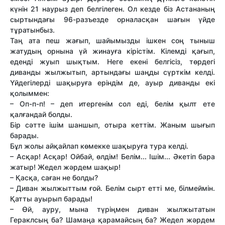
күнін 21 наурыз деп белгілеген. Ол кезде біз Астананың
сыртындағы 96-разъезде орналасқан шағын үйде
тұратынбыз.
Таң ата пеш жағып, шайымызды ішкен соң тыныш
жатудың орнына үй жинауға кірістім. Кілемді қағып,
еденді жуып шықтым. Неге екені белгісіз, төрдегі
диванды жылжытып, артындағы шаңды сүрткім келді.
Үйдегілерді шақыруға еріндім де, ауыр диванды екі
қолыммен:
– Оп-п-п! – деп итергенім сол еді, белім қылт ете
қалғандай болды.
Бір сәтте ішім шаншып, отыра кеттім. Жаным шығып
барады.
Бұл жолы айқайлап көмекке шақыруға тура келді.
– Асқар! Асқар! Ойбай, өлдім! Белім... Ішім... Әкетіп бара
жатыр! Жедел жәрдем шақыр!
– Қасқа, саған не болды?
– Диван жылжыттым ғой. Белім сырт етті ме, білмеймін.
Қатты ауырып барады!
– Өй, ауру, мына түріңмен диван жылжытатын
Гераклсың ба? Шамаңа қарамайсың ба? Жедел жәрдем