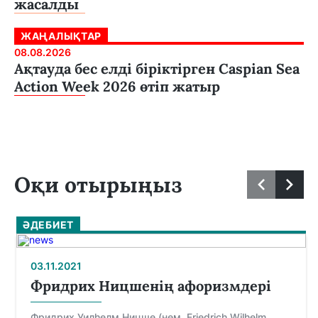
жасалды
ЖАҢАЛЫҚТАР
08.08.2026
Ақтауда бес елді біріктірген Caspian Sea
Action Week 2026 өтіп жатыр
Оқи отырыңыз
ӘДЕБИЕТ
03.11.2021
Фридрих Ницшенің афоризмдері
Фридрих Уилһелм Ницше (нем. Friedrich Wilhelm