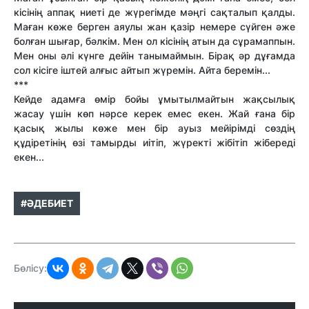
кісінің аппақ ниеті де жүрегімде мәңгі сақталып қалды.
Маған көже берген аяулы жан қазір немере сүйген әже
болған шығар, бәлкім. Мен ол кісінің атын да сұрамаппын.
Мен оны әлі күнге дейін танымаймын. Бірақ әр дұғамда
сол кісіге іштей алғыс айтып жүремін. Айта беремін...
***
Кейде адамға өмір бойы ұмытылмайтын жақсылық
жасау үшін көп нәрсе керек емес екен. Жай ғана бір
қасық жылы көже мен бір ауыз мейірімді сөздің
құдіретінің өзі тамырды иітіп, жүректі жібітіп жібереді
екен...
#ӘДЕБИЕТ
Бөлісу: