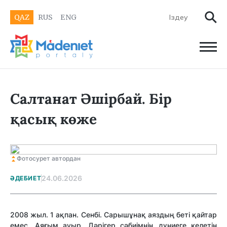
QAZ
RUS
ENG
Салтанат Әшірбай. Бір
қасық көже
Фотосурет автордан
24.06.2026
ӘДЕБИЕТ
2008 жыл. 1 ақпан. Сенбі. Сарышұнақ аяздың беті қайтар
емес. Аяғым ауыр. Дәрігер сәбиімнің дүниеге келетін