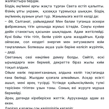
жалғастыра бердім.
Біздің әңгімені арғы жақта тұрған Света естіп қалыпты.
Өзінің ұлты украин, қазаққа тұрмысқа шыққан. Біздің
әңгіменің ауанын ұғып тұр. Жанымызға жетіп келді де:
– Әй, Салтанат, уайымдама! Мен балам туғанша әскери
фабриканың тігін цехында жұмыс істедім. Соңғы күніме
дейін станоктың қасынан шықпадым. Адам жетіспейді.
Күні бойы тігін тігіп, белім үзіліп қала жаздайтын. Қазір
ойласам, сол кездегі энергия мен энтузиазмге өзім
таңғаламын. Болмашы ақша үшін бәріне келісіп жүріппін,
– деді.
Светаның сөзі көңіліме демеу болды. Сөйтіп, ескі
ырымдарға мән бермей, декретте біраз жылы киім
тоқып алдым.
Ойым көлік перзентхананың алдына келіп тоқтағанда
ғана бөлінді. Жылдам қозғала алмаймын. Асқар есікті
ашып, мені әрең түсірді. Үстімде қайынсіңлімнің түлкі
терісінен тігілген ұзын тоны. Соның өзі жүруге мұрша
бермейді.
Әрең дегенде кіреберіске жеттік. Ауруханада адам аз
екен.
Дәрігер қараған соң көзілдірігін көтеріп: