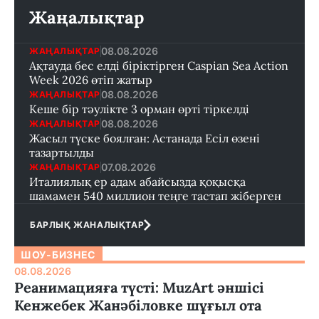
Жаңалықтар
08.08.2026
ЖАҢАЛЫҚТАР
Ақтауда бес елді біріктірген Caspian Sea Action
Week 2026 өтіп жатыр
08.08.2026
ЖАҢАЛЫҚТАР
Кеше бір тәулікте 3 орман өрті тіркелді
08.08.2026
ЖАҢАЛЫҚТАР
Жасыл түске боялған: Астанада Есіл өзені
тазартылды
07.08.2026
ЖАҢАЛЫҚТАР
Италиялық ер адам абайсызда қоқысқа
шамамен 540 миллион теңге тастап жіберген
БАРЛЫҚ ЖАНАЛЫҚТАР
ШОУ-БИЗНЕС
08.08.2026
Реанимацияға түсті: MuzArt әншісі
Кенжебек Жанәбіловке шұғыл ота