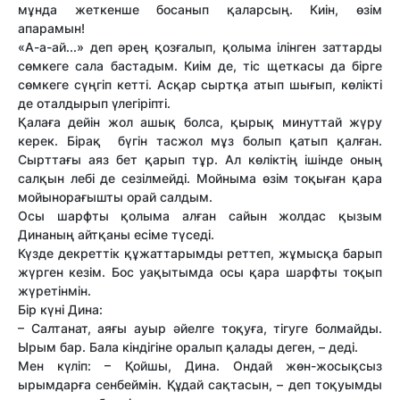
мұнда жеткенше босанып қаларсың. Киін, өзім
апарамын!
«А-а-ай...» деп әрең қозғалып, қолыма ілінген заттарды
сөмкеге сала бастадым. Киім де, тіс щеткасы да бірге
сөмкеге сүңгіп кетті. Асқар сыртқа атып шығып, көлікті
де оталдырып үлегіріпті.
Қалаға дейін жол ашық болса, қырық минуттай жүру
керек. Бірақ бүгін тасжол мұз болып қатып қалған.
Сырттағы аяз бет қарып тұр. Ал көліктің ішінде оның
салқын лебі де сезілмейді. Мойныма өзім тоқыған қара
мойынорағышты орай салдым.
Осы шарфты қолыма алған сайын жолдас қызым
Динаның айтқаны есіме түседі.
Күзде декреттік құжаттарымды реттеп, жұмысқа барып
жүрген кезім. Бос уақытымда осы қара шарфты тоқып
жүретінмін.
Бір күні Дина:
– Салтанат, аяғы ауыр әйелге тоқуға, тігуге болмайды.
Ырым бар. Бала кіндігіне оралып қалады деген, – деді.
Мен күліп: – Қойшы, Дина. Ондай жөн-жосықсыз
ырымдарға сенбеймін. Құдай сақтасын, – деп тоқуымды