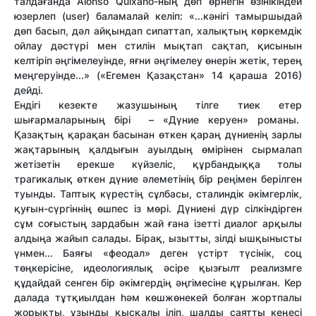
талдағанда
Alonso Quixano-ның дөп өрнегін өзінікіндей
юзерлеп (user) баламалай келіп: «...кәнігі тамыршыдай
дөп басып, дәл айқындап сипаттап, халықтың көркемдік
ойлау дәстүрі мен стилін мықтап сақтап, қисынын
келтіріп әңгімелеуінде, яғни әңгімелеу өнерін жетік, терең
меңгеруінде...» («Егемен Қазақстан» 14 қараша 2016)
дейді.
Ендігі кезекте жазушының тілге тиек етер
шығармаларының бірі – «Дүние керуен» романы.
Қазақтың қарақан басынан өткен қараң дүниенің зарлы
жақтарының қалдығын ауылдың өмірінен сырмалап
жетізетін ерекше күйзеліс, құрбандыққа толы
трагикалық өткен дүние әлеметінің бір реңімен берілген
туынды. Таптық күрестің сұлбасы, сталиндік әкімгерлік,
қуғын-сүргіннің өшпес із мөрі. Дүниені дүр сілкіндірген
сұм соғыстың зардабын жай ғана ізетті диалог арқылы
алдыңа жайып салады. Бірақ, ызытты, зілді ышқынысты
үнмен... Баяғы «феодал» деген үстірт түсінік, соц
төңкерісіне, идеологиялық әсіре қызғылт реализмге
құдайдай сенген бір әкімгердің әңгімесіне құрылған. Кер
далада тұтқиылдан һәм көшжөнекей болған жортпалы
жорықты, ұзынды қысқалы іліп, шалды саятты кеңесі