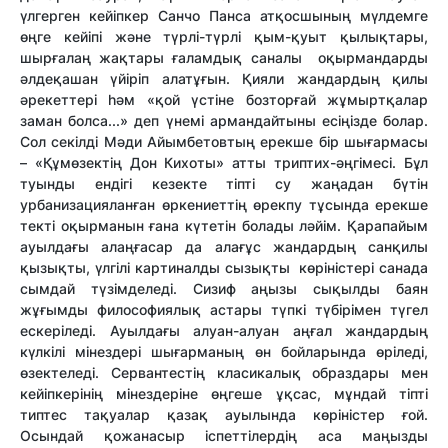
үлгерген кейіпкер Санчо Панса атқосшының мүлдемге
өңге кейіпі және түрлі-түрлі қым-қуыт қылықтары,
шырғалаң жақтары ғаламдық саналы оқырмандарды
әлдеқашан үйіріп алатұғын. Қияли жандардың қилы
әрекеттері һәм «қой үстіне бозторғай жұмыртқалар
заман болса...» деп үнемі армандайтыны есіңізде болар.
Сол секілді Мәди Айымбетовтың ерекше бір шығармасы
– «Құмөзектің Дон Кихоты» атты триптих-әңгімесі. Бұл
туынды ендігі кезекте тіпті су жаңадан бүтін
урбанизацияланған өркениеттің өрекпу тұсында ерекше
текті оқырманын ғана күтетін болады ләйім. Қарапайым
ауылдағы алаңғасар да алағұс жандардың санқилы
қызықты, үлгілі картиналды сызықты көріністері санада
сымдай түзімделеді. Сизиф аңызы сықылды баян
жұғымды философиялық астары түпкі түбірімен түгел
ескеріледі. Ауылдағы алуан-алуан аңғал жандардың
күлкілі мінездері шығарманың өн бойларында өріледі,
өзектеледі. Сервантестің класикалық образдары мен
кейіпкерінің мінездеріне өңгеше ұқсас, мұндай тіпті
типтес тақуалар қазақ ауылында көріністер ғой.
Осындай қожанасыр іспеттілердің аса маңызды