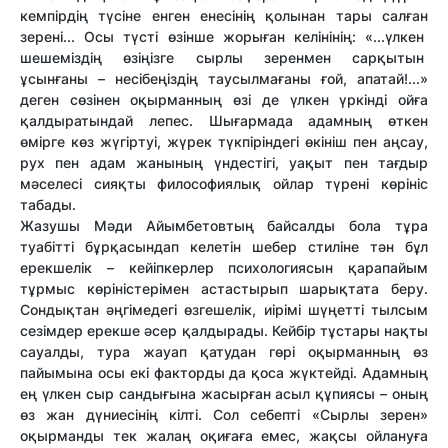
кемпірдің түсіне енген енесінің қолынан тары салған
зерені... Осы түсті өзінше жорыған келінінің:
«...
үлкен
шешеміздің өзіңізге сырлы зеренмен сарқытын
ұсынғаны – несібеңіздің таусылмағаны ғой, апатай!...»
деген сөзінен оқырманның өзі де үлкен үркінді ойға
қалдыратындай лепес. Шығармада адамның өткен
өмірге көз жүгіртуі, жүрек түкпіріндегі өкініш пен аңсау,
рух пен адам жанының үндестігі, уақыт пен тағдыр
мәселесі сияқты философиялық ойлар түрені көрініс
табады.
Жазушы Мәди Айымбетовтың байсалды бола тұра
туабітті бұрқасындап келетін шебер стиліне тән бұл
ерекшелік – кейіпкерлер психологиясын қарапайым
тұрмыс көріністерімен астастырып шарықтата беру.
Сондықтан әңгімедегі өзгешелік, иірімі шүңетті тылсым
сезімдер ерекше әсер қалдырады. Кейбір тұстары нақты
сауалды, тура жауап қатудан гөрі оқырманның өз
пайымына осы екі факторды да қоса жүктейді. Адамның
ең үлкен сыр сандығына жасырған асыл құпиясы – оның
өз жан дүниесінің кілті. Сол себепті «Сырлы зерен»
оқырманды тек жалаң оқиғаға емес, жақсы ойлануға