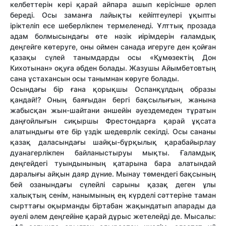
келбеттерін кері қарай айпара ашып керісінше әрлеп
береді. Осы заманға лайықты кейіптеулері ұқыпты
іріктеліп есе шеберлікпен термеленеді. Ұлттық прозада
адам болмысындағы өте нәзік иірімдерін ғаламдық
деңгейге көтеруге, оны оймен санада игеруге ден қойған
қазақы сүлей танымдарды осы «Құмөзектің Дон
Кихотынан» оқуға әбден болады. Жазушы Айымбетовтың
сана ұстахансын осы танымнан көруге болады.
Осындағы бір ғана қорықшы Оспанқұлдың образы
қандай!? Оның баяғыдан бергі бақсылығын, жанына
жабысқан жын-шайтани әншейін әуездемеден тұратын
даңғойлығын сиқыршы Фрестондарға қарай ұқсата
алатындығы өте бір үздік шедеврлік секілді. Осы сананы
қазақ даласындағы шайқы-бұрқылық қарабайырлау
дуанагерлікпен байланыстыруы мықты. Ғаламдық
деңгейдегі туындынының қатарына бара алатындай
даралығы айқын даяр дүние. Мынау төмендегі бақсының
бей озанындағы сүлейлі сарыны қазақ деген ұлы
халықтың сенім, нанымының ең күрделі сәттеріне таман
сырттағы оқырманды біртабан жақындатып апарады да
әуелі әлем деңгейіне қарай дұрыс жетелейді де. Мысалы: