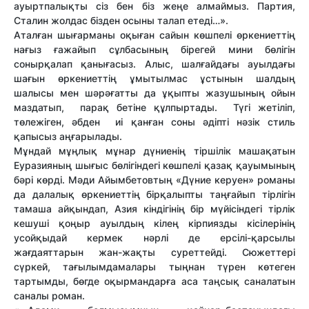
ауыртпалықты сіз бен біз жеңе алмаймыз. Партия,
Сталин жолдас бізден осыны талап етеді…».
Аталған
шығарманы оқыған сайын көшпелі өркениеттің
нағыз ғажайып сұлбасының бірегей мини бөлігін
сонырқалап қанығасыз. Алыс, шалғайдағы ауылдағы
шағын өркениеттің ұмытылмас ұстынын шалдың
шалысы мен шәрәғатты да ұқыпты жазушының ойын
маздатып, парақ бетіне құлпыртады. Түгі жетіліп,
төлежіген, әбден иі қанған соны әдіпті нәзік стиль
қапысыз аңғарылады.
Мұндай мұңлық мұнар дүниенің тіршілік машақатын
Еуразияның шығыс бөлігіндегі көшпелі қазақ қауымының
бәрі көрді. Мәди Айымбетовтың «Дүние керуен» романы
да далалық өркениеттің бірқалыпты таңғайып тірлігін
тамаша айқындап, Азия кіндігінің бір мүйісіндегі тірлік
кешуші қоңыр ауылдың кілең кірпиязды кісілерінің
усойқыдай кермек нәрлі де ерсілі-қарсылы
жағдаяттарын жан-жақты суреттейді. Сюжеттері
сүркей, тағылымдамалары тыңнан түрен көтеген
тартымды, бөгде оқырмандарға аса таңсық саналатын
саналы роман.