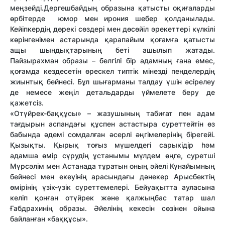
меңзейді.Дергешбайдың образына қатысты оқиғаларды
өрбітерде юмор мен ирония шебер қолданылады.
Кейіпкердің дөрекі сөздері мен дөсөйіл әрекеттері күлкілі
көрінгенімен астарында қарапайым қоғамға қатысты
ащы шындықтарының беті ашылып жатады.
Пайзырахман образы – белгілі бір адамның ғана емес,
қоғамда кездесетін өрескел типтік мінезді пенделердің
жиынтық бейнесі. Бұл шығарманы талдау үшін әсірелеу
де немесе жеңіл детальдарды үймелете беру де
қажетсіз.
«Отүйрек-баққұсы» – жазушының табиғат пен адам
тағдырын аспандағы құспен астастыра суреттейтін өз
бабында әдемі сомдалған әсерлі әңгімелерінің бірегейі.
Қызықты. Қырық тоғыз мүшелдегі сарыкідір һәм
адамша өмір сүрудің ұстанымы мүлдем өңге, суретші
Мүрсәлім мен Астанада тұратын оның әйелі Күнайымның
бейнесі мен екеуінің арасындағы дәнекер Арысбектің
өмірінің үзік-үзік суреттемелері. Бейуақытта ауласына
келіп қонған отүйрек және қалжыңбас татар шал
Ғабдрахинің образы. Әйелінің кекесін сөзінен ойына
байланған «баққұсы».