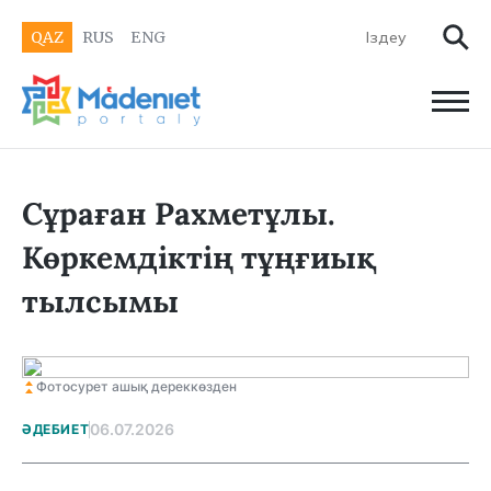
QAZ
RUS
ENG
Сұраған Рахметұлы.
Көркемдіктің тұңғиық
тылсымы
Фотосурет ашық дереккөзден
06.07.2026
ӘДЕБИЕТ