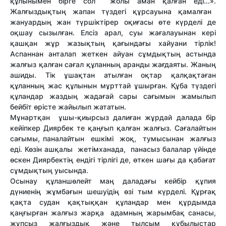
құлынымен бірге сол жолы аман қалған еді...».
Жалғыздықтың жапан түздегі құрсауына қамалған
жануардың жан түршіктірер оқиғасы өте күрделі де
оқшау сызылған. Елсіз арал, суы жағалауынан кері
қашқан жұр жазықтың қағындағы хайуани тірлік!
Аспаннан анталап жеткен айуан сұмдықтың астында
жалғыз қалған сағал құланның аранды жағдаяты. Жаның
ашиды. Тік ұшақтан атылған оқтар қалқақтаған
құланның жас құлынын мұрттай ұшырған. Құба түздегі
құландар жаздың жадағай сары сағымын жамылып
бейбіт өрісте жайылып жататын.
Мұнартқан ұшы-қиырсыз далиған жұрдай далада бір
кейіпкер Диярбек те қаңғып қалған жалғыз. Сағалайтын
сағымы, паналайтын ешкімі жоқ, тумысынан жалғыз
еді. Көзін ашқалы жетімханада, панасыз балалар үйінде
өскен Диярбектің ендігі тірлігі де, өткен шағы да қабағат
сұмдықтың уысында.
Осынау құланшөлейт маң даладағы кейбір құпия
дүниенің жұмбағын шешуідің өзі тым күрделі. Құрғақ
қақта судан қақтыққан құландар мен құрдымда
қаңғырған жалғыз жарқа адамның жарымбақ санасы,
жұпсыз жалғыздық және тылсым құбылыстар