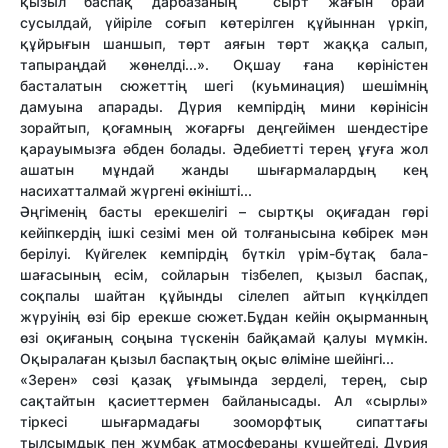
қызыл баспақ дарбазаның сырт жағын орай
сусылдай, үйіріле соғып көтерілген құйыннан үркіп,
құйрығын шаншып, төрт аяғын төрт жаққа салып,
тапыраңдай жөнелді...». Оқшау ғана көріністен
басталатын сюжеттің шегі (куьминация) шешімнің
дамуына апарады. Дүрия кемпірдің мини көрінісін
зорайтып, қоғамның жоғарғы деңгейімен шендестіре
қарауымызға әбден болады. Әдебиетті терең ұғуға жол
ашатын мұндай жанды шығармалардың кең
насихатталмай жүргені өкінішті...
Әңгіменің басты ерекшелігі – сыртқы оқиғадан гөрі
кейіпкердің ішкі сезімі мен ой толғанысына көбірек мән
берілуі. Күйгелек кемпірдің бүткіл үрім-бұтақ бала-
шағасының есім, сойларын тізбелеп, қызыл баспақ,
соқпалы шайтан құйынды сілелеп айтып күңкілдеп
жүруінің өзі бір ерекше сюжет.Бұдан кейін оқырманның
өзі оқиғаның соңына түскенін байқамай қалуы мүмкін.
Оқыралаған қызыл баспақтың оқыс өліміне шейінгі...
«Зерен» сөзі қазақ ұғымында зерделі, терең, сыр
сақтайтын қасиеттермен байланысады. Ал «сырлы»
тіркесі шығармадағы зооморфтық сипаттағы
тылсымдық пен жұмбақ атмосфераны күшейтеді. Дүрия