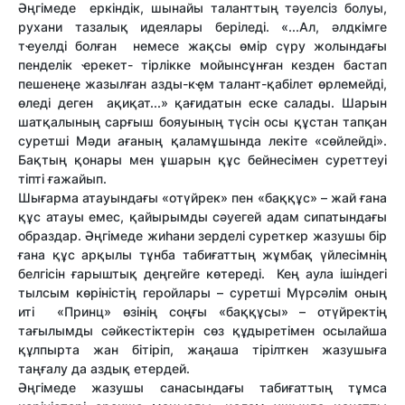
Әңгімеде еркіндік, шынайы таланттың тәуелсіз болуы,
рухани тазалық идеялары беріледі. «...Ал, әлдкімге
тҽуелді болған немесе жақсы өмір сүру жолындағы
пенделік ҽрекет- тірлікке мойынсұнған кезден бастап
пешенеңе жазылған азды-кҿм талант-қабілет өрлемейді,
өледі деген ақиқат...» қағидатын еске салады. Шарын
шатқалының сарғыш бояуының түсін осы құстан тапқан
суретші Мәди ағаның қаламұшында лекіте «сөйлейді».
Бақтың қонары мен ұшарын құс бейнесімен суреттеуі
тіпті ғажайып
.
Шығарма атауындағы «отүйрек» пен «баққұс» – жай ғана
құс атауы емес, қайырымды сәуегей адам сипатындағы
образдар. Әңгімеде жиһани зерделі суреткер жазушы бір
ғана құс арқылы тұнба табиғаттың жұмбақ үйлесімнің
белгісін ғарыштық деңгейге көтереді. Кең аула ішіндегі
тылсым көріністің геройлары – суретші Мүрсәлім оның
иті «Принц» өзінің соңғы «баққұсы» – отүйректің
тағылымды сәйкестіктерін сөз құдыретімен осылайша
құлпырта жан бітіріп, жаңаша тірілткен жазушыға
таңғалу да аздық етердей.
Әңгімеде жазушы санасындағы табиғаттың тұмса