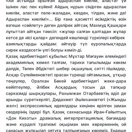
«Ай астында орылған адыраспан киелім, аластат үй
ішінен лас пен күйені! Айдың нұрын сіңірген адыраспан
киелім, аластат пәле-жаладан, көзден, тілден, және де!
Адыраспан киелім!»... Бір ғана қасиетті өсімдіктің өзін
өзгеше «сөйлету» деген дәлірек айтсақ Махмуд Қашқари
лұғыттап айтқан тәмсіл: «жұпар салған қалтадан жұпар
кетсе де иісі қалар» дегендей көшпенді түркілері көбірек
азиялықтарды қайдам: әйтеуір түп еуропалықтарда
сирек кездесетін үлгі болуы кәміл-ді.
Қазақ әдебиетіндегі құбылыс Мұхтар Мағауин әлеміндегі
академиялық кемел талғам, тарихи тағылымды көкем
дәлдік, Төлен Әбдіктегі шебер оқшаулық сәтті пішімдер,
Асқар Сүлейменовтегі орасан түренді ойтамызық, ұтқыр
теңеулер, Оралхан Бөкей әдебиетіндегі жеке-дара
кейіптеулер, Әлібек Асқардың тосын да тапқыр
сарказмді шырқаулары, Рахымжан Отарбаевтің әділ де
арынды суреткерлігі, Дидахмет Әшімхановтегі («Жынды
жел») экспрессиялық идеялдары кеңінен өрілген заман
сөздерінің іздері бұл. Қазақ сахнасында Иран-Ғайыптың
«Дон Кихоты» драмалық интерпретациялық бағамдар
және күрделі трагизмі оқырман мен көрерменнің ой
санасын жұлқылап оятуға талпынғанын көреміз. Ендеше