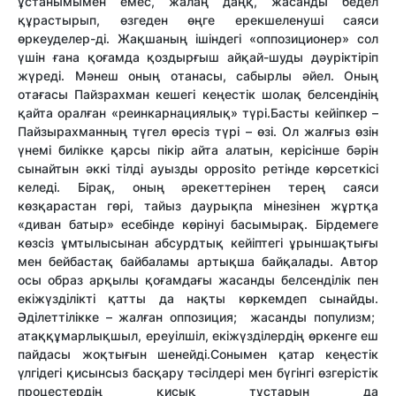
ұстанымымен емес, жалаң даңқ, жасанды бедел
құрастырып, өзгеден өңге ерекшеленуші саяси
өркеуделер-ді. Жақшаның ішіндегі «оппозиционер» сол
үшін ғана қоғамда қоздырғыш айқай-шуды дәуріктіріп
жүреді. Мәнеш оның отанасы, сабырлы әйел. Оның
отағасы Пайзрахман кешегі кеңестік шолақ белсендінің
қайта оралған «реинкарнациялық» түрі.Басты кейіпкер –
Пайзырахманның түгел өресіз түрі – өзі. Ол жалғыз өзін
үнемі билікке қарсы пікір айта алатын, керісінше бәрін
сынайтын әккі тілді ауызды opposito ретінде көрсеткісі
келеді. Бірақ, оның әрекеттерінен терең саяси
көзқарастан гөрі, тайыз даурықпа мінезінен жұртқа
«диван батыр» есебінде көрінуі басымырақ. Бірдемеге
көзсіз ұмтылысынан абсурдтық кейіптегі ұрыншақтығы
мен бейбастақ байбаламы артықша байқалады. Автор
осы образ арқылы қоғамдағы жасанды белсенділік пен
екіжүзділікті қатты да нақты көркемдеп сынайды.
Әділеттілікке – жалған оппозиция; жасанды популизм;
атаққұмарлықшыл, ереуілшіл, екіжүзділердің өркенге еш
пайдасы жоқтығын шенейді.Сонымен қатар кеңестік
үлгідегі қисынсыз басқару тәсілдері мен бүгінгі өзгерістік
процестердің қисық тұстарын да