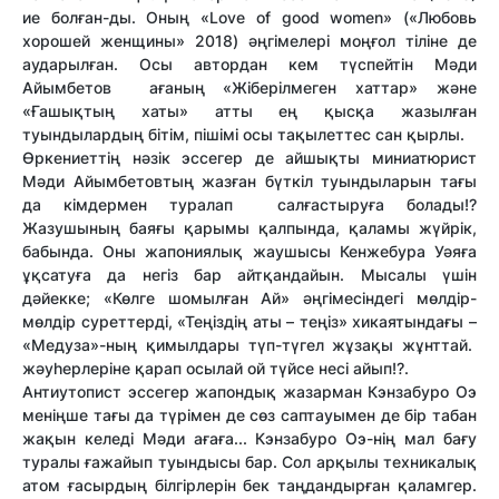
ие болған-ды. Оның «
Love of good women»
(«Любовь
хорошей женщины» 2018) әңгімелері моңғол тіліне де
аударылған. Осы автордан кем түспейтін
Мәди
Айымбетов ағаның «Жіберілмеген хаттар» және
«Ғашықтың хаты» атты ең қысқа жазылған
туындылардың бітім, пішімі осы тақылеттес сан қырлы.
Өркениеттің нәзік эссегер де айшықты миниатюрист
Мәди Айымбетовтың жазған бүткіл туындыларын тағы
да кімдермен туралап салғастыруға болады!?
Жазушының баяғы қарымы қалпында, қаламы жүйрік,
бабында. Оны жапониялық жаушысы Кенжебура Уәяға
ұқсатуға да негіз бар айтқандайын. Мысалы үшін
дәйекке; «Көлге шомылған Ай» әңгімесіндегі мөлдір-
мөлдір суреттерді, «Теңіздің аты – теңіз» хикаятындағы –
«Медуза»-ның қимылдары түп-түгел жұзақы жұнттай.
жәуһерлеріне қарап осылай ой түйсе несі айып!?.
Антиутопист эссегер жапондық жазарман
Кэнзабуро Оэ
меніңше тағы да түрімен де сөз саптауымен де бір табан
жақын келеді Мәди ағаға..
.
Кэнзабуро Оэ-нің м
ал бағу
туралы ғажайып туындысы бар. Сол арқылы техникалық
атом ғасырдың білгірлерін бек таңдандырған қаламгер.