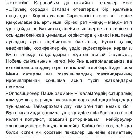
жетелейді. Қарапайым да ғажайып теңеулер мол:
«...Тауық қорадан балапан ҽтештердің бірі қылғына
шақырды. Көрші ауладан Сәрсенәлінің көпек иті керіле
қыңсылады да, артынша бір-екі рет «маңқ – маңқ» етіп
үріп қойды...». Батыстық әдеби стильдерде көп көрінетін
осындай бей-жай қимылды көріністердің көкесі көшпенді
ауылдың ауыз әдебиетінен басталып, бүгінгі қазақ
әдебиетінің корифейлерінің үздік еңбектерінен көреміз.
Бүгін әлемді таңдандырып жүрген қытай жаушысы,
Нобель сыйлығының иегері Мо Янь шығармаларында да
күлкілі юморлардың түрлі типтік кейіптері бар. Біздегі осы
Мәди қатарлы аға жазушылардың жазғандарының
иронияларынан соншама асып түсіп жатқандары
шамалы.
«Оппозиционер Пайзырахман» – қаламгердің сатиралық
комедиялық сарында жазылған сарказмі даңғайыр дара
туындысы. Пайзырахман дау кемірген тип, қызық кісі.
Бұл шығармада қоғамда ұшқыр әділетшіл болып көрінгісі
келетін популист, жадағай риторикашыл кейбіреулер
«оппозиционер» болуды көксейді. Қайда бос сөз, дабыра
болса соған үн қосатын пенделер шынайы азаматтық