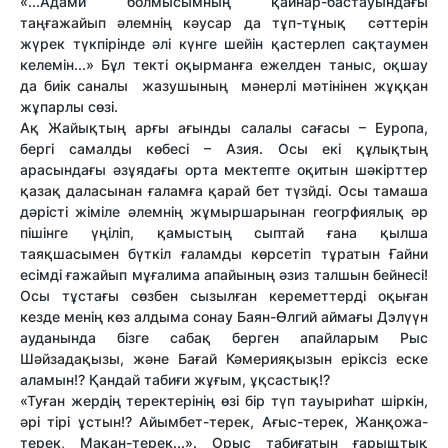
«...Адами болмысымның қайнар-бастауындағы
таңғажайып әлемнің кәусар да тұп-тұнық сәттерін
жүрек түкпірінде әлі күнге шейін қастерлеп сақтаумен
келемін...»
Бұл текті оқырманға ежелден таныс, оқшау
да биік саналы жазушының мәнерлі мәтінінен жұққан
жұпарлы сөзі.
Ақ Жайықтың арғы ағынды салалы сағасы – Еуропа,
бергі самалды көбесі – Азия. Осы екі құлықтың
арасындағы әзұядағы орта мектепте оқитын шәкірттер
қазақ даласынан ғаламға қарай бет түзйді. Осы тамаша
дәрісті жіміле әлемнің жұмыршарынан геогрфиялық әр
пішінге үңіліп, қамыстың сыптай ғана қылша
таяқшасымен бүткіл ғаламды көрсетіп тұратын Ғайни
есімді ғажайып мұғалима апайының әзиз талшын бейнесі!
Осы тұстағы сөзбен сызылған кереметтерді оқыған
кезде менің көз алдыма сонау Баян-Өлгий аймағы Дэлүүн
ауданында бізге сабақ берген апайларым Рыс
Шәйзадақызы, және Бағай Кәмерияқызын еріксіз еске
аламын!? Қандай табиғи жұғым, ұқсастық!?
«Туған жердің теректерінің өзі бір түп тауыриһат шіркін,
әрі тірі ұстын!? Айымбет-терек, Ағыс-терек, Жанқожа-
терек, Мақан-терек...». Орыс табиғатын ғарыщтық