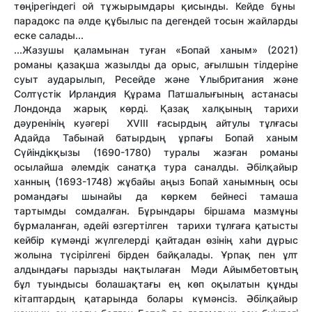
төңірегіндегі ой тұжырымдары қисынды. Кейде бұны
парадокс па әлде құбылыс па дегендей тосын жайларды
еске салады...
...
Жазушы қаламынан туған
«Бопай ханым» (2021)
романы қазақша жазылды да орыс, ағылшын тілдеріне
суыт аударылып, Ресейде және Ұлыбритания және
Солтүстік Ирландия Құрама Патшалығының астанасы
Лондонда жарық көрді. Қазақ халқының тарихи
дәуренінің куәгері ХVІІІ ғасырдың айтулы тұлғасы
Адайда Табынай батырдың ұрпағы Бопай ханым
Сүйіндікқызы (1690-1780) туралы жазған романы
осылайша әлемдік санатқа тура саналды. Әбілқайыр
ханның (1693-1748) жұбайы аңыз Бопай ханымның осы
романдағы шынайы да көркем бейнесі тамаша
тартымды сомдалған. Бұрындары біршама мазмұны
бұрмаланған, әдейі өзгертілген тарихи тұлғаға қатысты
кейбір күмәнді жүлгелерді қайтадан өзінің хаһи дұрыс
жолына түсірілгені бірден байқалады. Ұрпақ пен ұлт
алдындағы парызды нақтылаған Мәди Айымбетовтың
бұл туындысы болашақтағы ең көп оқылатын құнды
кітаптардың қатарында болары күмәнсіз. Әбілқайыр