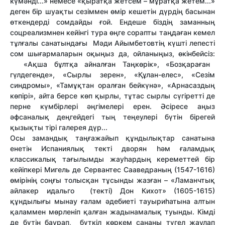
күмәнді...» немесе «қыратқа жетсем – мұратқа жетем...»
деген бір шуақты сезіммен өмір кешетін дүрдің басынан
өткендерді сомдайды ғой. Ендеше біздің заманның
соцреализмнен кейінгі тура өңге сорапты таңдаған кемел
тұлғалы санатындағы Мәди Айымбетовтің күшті лепесті
сом шығармаларын
оқыңыз да, ойланыңыз, өкінбейсіз:
«Ақша бұлтқа айналған Таңкөрік», «Бозқараған
гүлдегенде», «Сырлы зерен», «Құлан-елес», «Сезім
синдромы», «Тамұқтан оралған бейкүнә», «Арнасаздың
көпірі», айта берсе көп қырлы, тұтас сырлы сүгіретті де
перне күмбірлері әңгімелері ерен. Әсіресе аңыз
әфсаналық деңгейдегі тың теңеулері бүтін бірегей
қызықты тірі галерея дүр...
Осы замандық таңғажайып құндылықтар санатына
енетін Испаниялық текті дворян һәм ғаламдық
классикалық тағылымды жауһардың кереметтей бір
кейіпкері Мигель де Сервантес Сааведраның (1547-1616)
өмірінің соңғы толысқан тұсынды жазған – «Ламанчтық
айлакер идальго
(текті) Дон Кихот» (1605-1615)
құндылығы мынау ғалам әдебиеті тауыриһатына алтын
қаламмен мөрленіп қалған жадынамалық туынды. Кімді
де бүтін баурап, бүткіл көркем сананы түгел жаулап