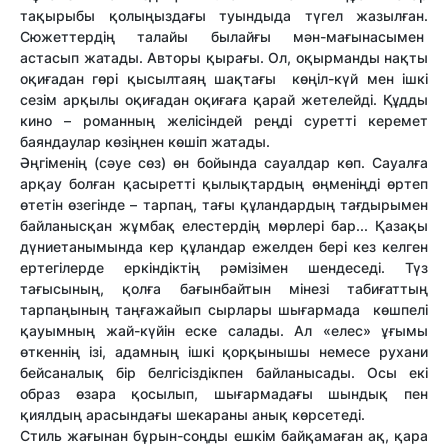
тақырыбы қолыңыздағы туындыда түгел жазылған.
Сюжеттердің талайы былайғы мән-мағынасымен
астасып жатады. Авторы қырағы. Ол, оқырманды нақты
оқиғадан гөрі қысылтаяң шақтағы көңіл-күй мен ішкі
сезім арқылы оқиғадан оқиғаға қарай жетелейді. Құдды
кино – романның желісіндей реңді суретті керемет
баяндаулар көзіңнен көшіп жатады.
Әңгіменің (сәуе сөз) өн бойында сауалдар көп. Сауалға
арқау болған қасыретті қылықтардың өңменіңді өртеп
өтетін өзегінде – тарпаң, тағы құландардың тағдырымен
байланысқан жұмбақ елестердің мөрлері бар... Қазақы
дүниетанымында кер құландар ежелден бері кез келген
ертегілерде еркіндіктің рәмізімен шендеседі. Түз
тағысының, қолға бағынбайтын мінезі табиғаттың
тарпаңының таңғажайып сырлары шығармада көшпелі
қауымның жай-күйін еске салады. Ал «елес» ұғымы
өткеннің ізі, адамның ішкі қорқынышы немесе рухани
бейсаналық бір белгісіздікпен байланысады. Осы екі
образ өзара қосылып, шығармадағы шындық пен
қиялдың арасындағы шекараны анық көрсетеді.
Стиль жағынан бұрын-соңды ешкім байқамаған ақ, қара