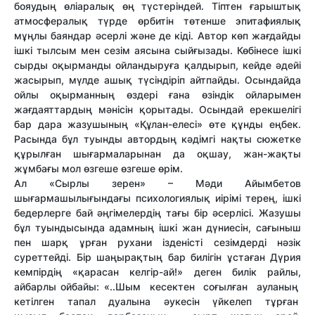
бояудың өліаралық өң түстеріндей. Тіптен ғарыштық
атмосфералық түрде өрбитін төтенше эпитафиялық
мұңлы баяндар әсерлі және де кіді. Автор көп жағдайды
ішкі тылсым мен сезім аясына сыйғызады. Көбінесе ішкі
сырды оқырманды ойландыруға қалдырып, кейде әдейі
жасырып, мүлде ашық түсіндіріп айтпайды. Осындайда
ойлы оқырманның өздері ғана өзіндік ойларымен
жағдаяттардың мәнісін қорытады. Осындай ерекшелігі
бар дара жазушының «Құлан-елесі» өте құнды еңбек.
Расында бұл туынды автордың кәдімгі нақты сюжетке
құрылған шығармаларынан да оқшау, жан-жақты
жұмбағы мол өзгеше өзгеше өрім.
Ал «Сырлы зерен» – Мәди Айымбетов
шығармашылығындағы психологиялық иірімі терең, ішкі
бедерлерге бай әңгімелердің тағы бір әсерлісі. Жазушы
бұл туындысында адамның ішкі жан дүниесін, сағыныш
пен шарқ ұрған рухани ізденісті сезімдерді нәзік
суреттейді. Бір шаңырақтың бар билігін ұстаған Дүрия
кемпірдің «қарасан келгір-ай!» деген билік райлы,
айбарлы ойбайы: «..Шым кесектен соғылған ауланың
кетілген тапал дуалына әукесін үйкелеп тұрған