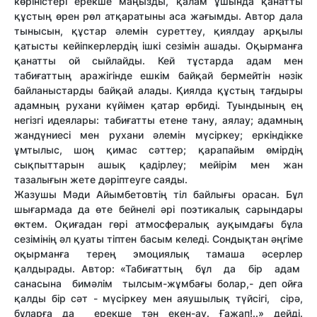
көріністері ерекше маңызды, қалам ұшында қанатты
құстың өрен рөл атқаратыны аса жағымды. Автор дала
тынысын, құстар әлемін суреттеу, қиялдау арқылы
қатысты кейіпкерлердің ішкі сезімін ашады. Оқырманға
қанатты ой сыйлайды. Кей тұстарда адам мен
табиғаттың аражігінде ешкім байқай бермейтін нәзік
байланыстарды байқай алады. Қиялда құстың тағдыры
адамның рухани күйімен қатар өрбиді. Туындының ең
негізгі идеялары: табиғатты етене тану, аялау; адамның
жандүниесі мен рухани әлемін мүсіркеу; еркіндікке
ұмтылыс, шоң қимас сәттер; қарапайым өмірдің
сықпыттарын ашық қадірлеу; мейірім мен жан
тазалығын жете дәріптеуге саяды.
Жазушы Мәди Айымбетовтің тіл байлығы орасан. Бұл
шығармада да өте бейнелі әрі поэтикалық сарындары
өктем. Оқиғадан гөрі атмосфералық ауқымдағы бұла
сезімінің әл қуаты тіптен басым келеді. Сондықтан әңгіме
оқырманға терең эмоциялық тамаша әсерлер
қалдырады. Автор:
«Табиғаттың бұл да бір адам
санасына бимәлім тылсым-жұмбағы болар,- деп ойға
қалды бір сәт - мүсіркеу мен аяушылық түйсігі, сірә,
бұларға да ерекше тән екен-ау. Ғажап!..» дейді.