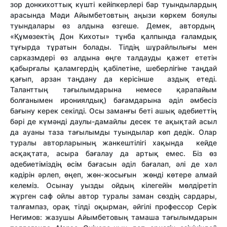
зор донкихоттық күшті кейіпкерлері бар туындылардың
арасында Мәди Айымбетовтың аңызи көркем бояулы
туындалары өз алдына өзгеше. Демек, автордың
«Құмөзектің Дон Кихоты» тұнба қалпында ғаламдық
тұғырда тұратын болады. Тілдің шұрайлылығы мен
сарказмдері өз алдына өңге талдауды қажет ететін
қабырғалы қаламгердің қабілетіне, шеберлігіне таңдай
қағып, арзан таңдану да керісінше аздық етеді.
Таланттың тағылымдарына немесе қарапайым
болғанымен ирониялдық) бағамдарына әділ әмбесіз
бағыну керек секілді. Осы заманғы беті ашық әдебиеттің
бәрі де күмәнді даулы-дамайлы десек те ақықтай асыл
да ауаны таза тағылымды туындылар көп дедік. Олар
туралы авторларының жанкештілігі хақында кейде
асқақтата, асыра бағалау да артық емес. Біз өз
әдебиетіміздің өсім бағасын әділ бағалап, әлі де хәл
кәдірін әрлеп, өңеп, жөн-жосығын жөнді көтере алмай
келеміз. Осынау уызды ойдың кілегейін мөлдіретіп
жүрген саф ойлы автор туралы заман сөздің сардары,
талғампаз, орақ тілді оқырман, әйгілі профессор Серік
Негимов: жазушы Айымбетовың тамаша тағылымдарын