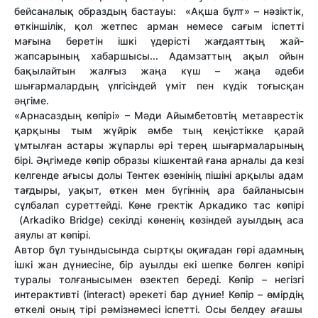
бейсаналық образдың бастауы: «Ақша бұлт» – нәзіктік,
өткіншілік, қол жетпес арман немесе сағым іспетті
мағына беретін ішкі үдерісті жағдаяттың жай-
жапсарының хабаршысы... Адамзаттың ақыл ойын
бақылайтын жалғыз жаңа күш – жаңа әдеби
шығармалардың үлгісіндей үміт пен күдік тоғысқан
әңгіме.
«Арнасаздың көпірі» – Мәди Айымбетовтің метаврестік
қарқыны тым жүйрік әмбе тың кеңістікке қарай
ұмтылған астары жұпарлы әрі терең шығармаларының
бірі. Әңгімеде көпір образы кішкентай ғана арналы да кезі
келгенде ағысы долы Тентек өзенінің пішіні арқылы адам
тағдыры, уақыт, өткен мен бүгіннің ара байланысын
сұлбалап суреттейді. Көне гректік
Аркадико тас көпірі
(Arkadiko Bridge) секілді көненің көзіндей ауылдың аса
аяулы ат көпірі.
Автор бұл туындысында сыртқы оқиғадан гөрі адамның
ішкі жан дүниесіне, бір ауылды екі шепке бөлген көпірі
туралы толғанысымен өзектеп береді. Көпір – негізгі
интерактивті
(interact) әрекеті бар дүние! Көпір – өмірдің
өткелі оның
тірі
рәмізнәмесі іспетті. Осы белдеу ағашы