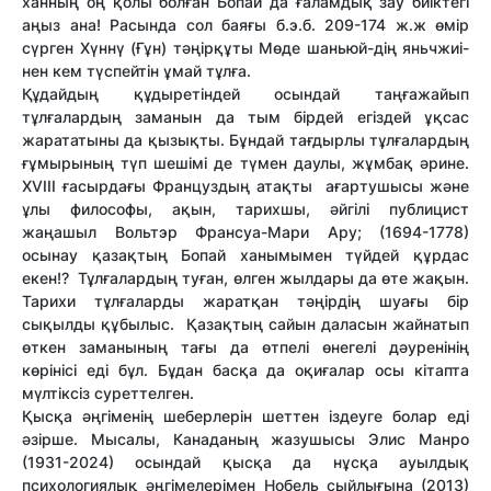
ханның оң қолы болған Бопай да ғаламдық зау биіктегі
аңыз ана! Расында сол баяғы б.э.б. 209-174 ж.ж өмір
сүрген Хүннү (Ғұн) тәңірқұты Мөде шаньюй-дің яньчжиі-
нен кем түспейтін ұмай тұлға.
Құдайдың құдыретіндей осындай таңғажайып
тұлғалардың заманын да тым бірдей егіздей ұқсас
жарататыны да қызықты. Бұндай тағдырлы тұлғалардың
ғұмырының түп шешімі де түмен даулы, жұмбақ әрине.
XVIII ғасырдағы Француздың атақты ағартушысы және
ұлы философы, ақын, тарихшы, әйгілі публицист
жаңашыл Вольтэр Франсуа-Мари Ару; (1694-1778)
осынау қазақтың Бопай ханымымен түйдей құрдас
екен!? Тұлғалардың туған, өлген жылдары да өте жақын.
Тарихи тұлғаларды жаратқан тәңірдің шуағы бір
сықылды құбылыс. Қазақтың сайын даласын жайнатып
өткен заманының тағы да өтпелі өнегелі дәуренінің
көрінісі еді бұл. Бұдан басқа да оқиғалар осы кітапта
мүлтіксіз суреттелген.
Қысқа әңгіменің шеберлерін шеттен іздеуге болар еді
әзірше. Мысалы, Канаданың жазушысы Элис Манро
(1931-2024) осындай қысқа да нұсқа ауылдық
психологиялық әңгімелерімен Нобель сыйлығына (2013)