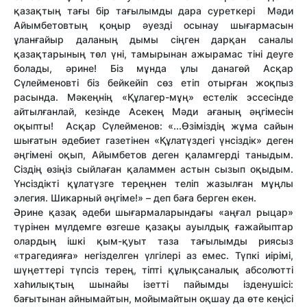
қазақтың тағы бір тағылымды дара суреткері Мәди
Айымбетовтың қоңыр әуезді осынау шығармасын
ұланғайыр даланың дымы сіңген дарқан саналы
қазақтарының төл үні, тамырынан ажырамас тіні деуге
болады, әрине! Біз мұнда ұлы данагөй Асқар
Сүлейменовті біз бейкейіп сөз етіп отырған жоқпыз
расында. Мәкеңнің «Құлагер-мұң» естелік эссесінде
айтылғанлай, кезінде Асекең Мәди ағаның әңгімесін
оқыпты! Асқар Сүлейменов: «...
Өзіміздің жұма сайын
шығатын әдебиет газетінен «Құлатүздегі үнсіздік» деген
әңгімені оқып, Айымбетов деген қаламгерді таныдым.
Сіздің өзіңіз сыйлаған қаламмен астын сызып оқыдым.
Үнсіздікті құлатүзге тереңнен теліп жазылған мұңлы
элегия. Шикарный әңгіме!»
– деп баға берген екен.
Әрине қазақ әдеби шығармаларындағы «аңғал рыцар»
түрінен мүлдемге өзгеше қазақы ауылдық ғажайыптар
олардың ішкі қым-қуыт таза тағылымды риясыз
«трагедияға» негізделген үлгілері аз емес. Түпкі иірімі,
шүңеттері түпсіз терең, тіпті құлықсаналық абсолютті
хаһилықтың шынайы ізетті пайымды ізденушісі:
бағытынан айнымайтын, мойымайтын оқшау да өте кеңісі