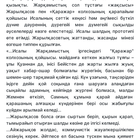
қызықты. Жарқамыстың сол тұстағы «жақсысы»
Жарылқасов пен «Қаражар» колхозының қарапайым
қойшысы Исалының сәттік кеңесі һәм әңгімесі бүткіл
дүние дәуреннің дүрегейі мен дүмегейі сықылды
әуселелерді көзге елестетеді.
Исалы шалдың прототипі
өте өтімді. Жарылқасовтың жаттанды, жасанды мінезі
өзгеше типпен құрылған.
«...Исалы Жарқамыстың іргесіндегі "Қаражар"
колхозының қойшысы. майданға кеткен жалғыз тұяғы –
ұлы Қуаннан да, інісі Бейістен де жарты жылға жуық
уақыт хабар-ошар болмағалы жүрегінің басынан бір
шемен-шер тарқамай қойған еді. Күн ұзағына, таңсәріден
іңірге дейін қой соңында ғана шаруаға алаңдаған
сыңайлы адамның кейпінде жүргені болмаса, малды
Жемнен өткізіп, Самның құмына қарай айдаған
қарашаның алғашқы күндерінен бері осы жабығулы
күйден арылмай келеді...
...Жарылқасов болса оған сыртын беріп, қырын қарап,
тымырайып отырған шалды көзіне де ілгісі келмеді.
...Айжарықов жолдас, коммунистік жауапкершілікпен
сезінуің керек. Әйтпесе ел басына түскен мына қиямет