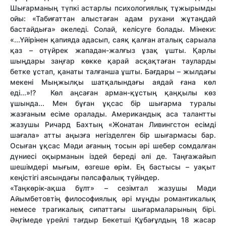
Шығарманың түпкі астарлы психологиялық тұжырымды
ойы: «Табиғаттан алыстаған адам рухани жұтаңдай
бастайдыға» әкеледі. Солай, келісуге болады. Мінеки:
«...Үйірінен қапияда адасып, саяқ қалған аталық сарыала
қаз – отүйрек жападан-жалғыз ұзақ ұшты. Қарлы
шыңдары заңғар көкке қарай асқақтаған тауларды
бетке ұстап, қанаты талғанша ұшты. Бағдары – жылдағы
мекені Мыңжылқы шатқалындағы аядай ғана көл
еді...»!? Көл аңсаған арман-құстың қаңқылы көз
ұшында... Мен бұған ұқсас бір шығарма туралы
жазғаным есіме оралады.
Американдық аса талантты
жазушы Ричард Бахтың «Жонатан Ливингстон есімді
шағала» атты аңызға негізделген бір шығармасы бар.
Осыған ұқсас Мәди ағаның тосын әрі шебер сомдалған
дүниесі оқырманын іздей береді әлі де. Таңғажайып
шешімдері мығым, өзгеше өрім. Ең бастысы – уақыт
кеңістігі аясындағы пәлсафалық түйіндер.
«Таңкөрік-ақша бұлт» –
сезімтал жазушы
Мәди
Айымбетовтің философиялық әрі мұңды романтикалық
немесе трагикалық сипаттағы шығармаларының бірі.
Әңгімеде үрейлі тағдыр Бекетші Құбағұлдың 18 жасар