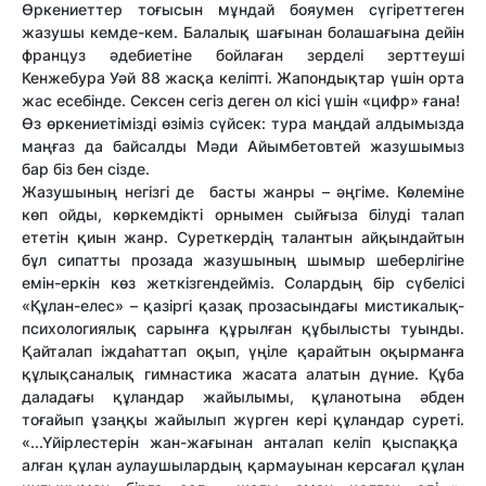
Өркениеттер тоғысын мұндай бояумен сүгіреттеген
жазушы кемде-кем. Балалық шағынан болашағына дейін
француз әдебиетіне бойлаған зерделі зерттеуші
Кенжебура Уәй 88 жасқа келіпті. Жапондықтар үшін орта
жас есебінде. Сексен сегіз деген ол кісі үшін «цифр» ғана!
Өз өркениетімізді өзіміз сүйсек: тура маңдай алдымызда
маңғаз да байсалды Мәди Айымбетовтей жазушымыз
бар біз бен сізде.
Жазушының негізгі де басты жанры – әңгіме. Көлеміне
көп ойды, көркемдікті орнымен сыйғыза білуді талап
ететін қиын жанр. Суреткердің талантын айқындайтын
бұл сипатты прозада жазушының шымыр шеберлігіне
емін-еркін көз жеткізгендейміз. Солардың бір сүбелісі
«Құлан-елес» – қазіргі қазақ прозасындағы мистикалық-
психологиялық сарынға құрылған құбылысты туынды.
Қайталап іждаһаттап оқып, үңіле қарайтын оқырманға
құлықсаналық гимнастика жасата алатын дүние. Құба
даладағы құландар жайылымы, құланотына әбден
тоғайып ұзаңқы жайылып жүрген кері құландар суреті.
«...
Үйірлестерін жан-жағынан анталап келіп қыспаққа
алған құлан аулаушылардың қармауынан керсағал құлан