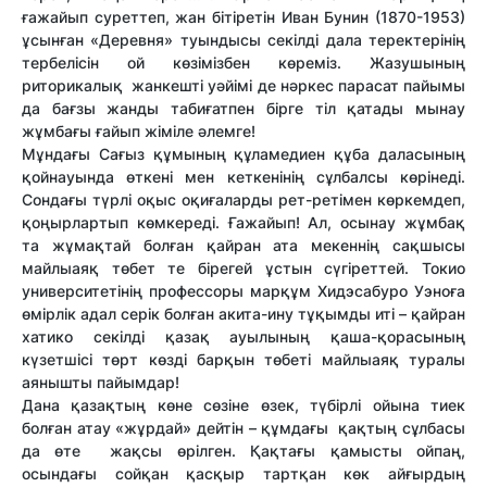
ғажайып суреттеп, жан бітіретін Иван Бунин (1870-1953)
ұсынған «Деревня» туындысы секілді дала теректерінің
тербелісін ой көзімізбен көреміз. Жазушының
риторикалық жанкешті уәйімі де нәркес парасат пайымы
да бағзы жанды табиғатпен бірге тіл қатады мынау
жұмбағы ғайып жіміле әлемге!
Мұндағы Сағыз құмының құламедиен құба даласының
қойнауында өткені мен кеткенінің сұлбалсы көрінеді.
Сондағы түрлі оқыс оқиғаларды рет-ретімен көркемдеп,
қоңырлартып көмкереді. Ғажайып! Ал, осынау жұмбақ
та жұмақтай болған қайран ата мекеннің сақшысы
майлыаяқ төбет те бірегей ұстын сүгіреттей.
Токио
университетінің профессоры марқұм Хидэсабуро Уэноға
өмірлік адал серік болған акита-ину тұқымды иті – қайран
хатико секілді қазақ ауылының қаша-қорасының
күзетшісі төрт көзді барқын төбеті майлыаяқ туралы
аянышты пайымдар!
Дана қазақтың көне сөзіне өзек, түбірлі ойына тиек
болған атау «жұрдай» дейтін – құмдағы қақтың сұлбасы
да өте жақсы өрілген. Қақтағы қамысты ойпаң,
осындағы сойқан қасқыр тартқан көк айғырдың