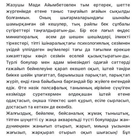
Жазушы
Мәди Айымбетовпен тым ертерек, шетте
жүргенімде етене таныс таңғайып ағайын сықылды
болғанмын. Оның шығармаларындағы шынайы
шамырқанған ой кешулер, тың райлы бек сұлбалы
сүгіреттері таңғалдыратын-ды. Бір есе лағыл өңдес
миниатюралық әсем де шешен шешімдері, ілмекті
тіркестері, тіпті ішінаралықтағы психологиялық сезімнен
үкідей үлпілдеген әңгімелері тағы да тағылми ерекше
хикаяттары көңіл сезімін еселей қызықтыратын-ды.
Түрлі бояулар мен адам мінезіндегі одағай сәттерді
ғажайып бейнелеуіне қарап екешеп оқып, іштей тәңіри
биікке шейін ұлағаттап, барымызша парықтап, парықтап
жүріп, енді ғана байыбына барғандай бір жүйеге енгендей
едік. Өте нәзік пәлсафалық танымның иіріміне сүңгіген
кезімізде суреткермен әлдеқашан іштей етене
одақтасып, оңаша тілектес шеп құрып, есіле сырласып,
достасып та кеткен де екенбіз.
Жалғыздық, бейәлем, бейсаналық жұмақ тыныштық,
тіптен шүңетті су жаңа акварельді түсті бояуларды жан-
дүниеңмен жанығып отырып, жарып, миыңа уызынан
жағызып, жарқырап отырып оқып шығасың! Бұл