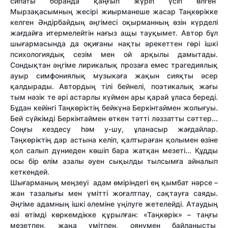
сипаты боранда қаңғып жүріп үсіп өлген
Мырзақасымның жесірі жиырманеше жасар Таңкөрікке
келген Әндірбайдың әңгімесі оқырманның өзін күрделі
жағдайға итермелейтін нағыз ащы тауқымет. Автор бұл
шығармасында да оқиғаны нақты әрекеттен гөрі ішкі
психологиядық сезім мен ой арқылы дамытады.
Сондықтан әңгіме лирикалық прозаға емес трагедиялық
ауыр симфониялық музыкаға жақын сияқты әсер
қалдырады. Автордың тілі бейнелі, поэтикалық жағы
тым нәзік те әрі астарлы күймен ары қарай ұласа береді.
Бұдан кейінгі Таңкөріктің бейкүнә Беркінтаймен жолығуы.
Бей сүйкімді Беркінтаймен өткен тәтті ләззатты сәттер...
Соңғы кездесу һәм у-шу, ұланасыр жағдайлар.
Таңкөріктің дар астына келіп, қалтыраған қолымен өзіне
қол салып дүниеден көшіп бара жатқан мезеті... Құдды
осы бір өлім азалы әуен
сықылды тылсымға айналып
кеткендей.
Шығарманың меңзеуі адам өміріндегі ең қымбат нәрсе –
жан тазалығы мен үмітті жоғалтпау, сақтауға саяды.
Әңгіме адамның ішкі әлеміне үңілуге жетелейді. Атаудың
өзі өтімді көркемдікке құрылған: «Таңкөрік» – таңғы
мезетпен, жаңа үмітпен, оянумен байланысты