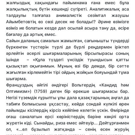
жалғыздық хақындағы пайымнама ғана емес бұла
жалқылықтың бүтін кешенді сүгіреті. Аналитикалық аса
талдаулы талғапаз анималистік сезімтал жазушы
Айымбетовтің өз сөзі десек не болады!? Әрине өзімізге
өзіміз ие болатын кезде дәл осылай асыра тану да, әсіре
бағалау да артық емес.
Сайын даланың самалын жамылған, сағынышты түндерді
бүркенген түстерін түрлі де бүрлі реңдермен іріктеп
әрлейтін әсерлі шығармаларының бірсыпырасы соның
ішінде – «Құла түздегі үнсіздік туындысын қатты
қызықтап оқығанмын. Мұның өзі бір демде, бір сәтте
жағылған кірлемейтін тірі ойдың жойқын бояуындай тұма
шығарма.
Француздың әйгілі әндігері Вольтердің «Кандид һәм
Оптимизм»
)
(1759) деген бір ерекше шығармасы бар.
Негізі түземдік ғұрыпты ұлы дала қазақтарының аңғал да
табиғи болмысына ұқсастау, кейде сондай күлкілі өрен
пайымды кісілердің кірсіз кейіпіне келетін үскін. Өмірінде
оғаш саналатын ерсі көріністердің бәріне көңілі орта
жүретін кіді. Сынайды, риза емес әйтеуір... Дейтұрғанмен
ол, «...ел бұзылып жатқанда – сенің есен жүруің