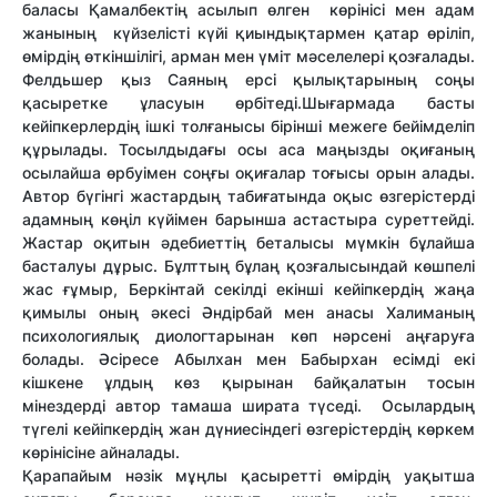
баласы Қамалбектің асылып өлген көрінісі мен адам
жанының күйзелісті күйі қиындықтармен қатар өріліп,
өмірдің өткіншілігі, арман мен үміт мәселелері қозғалады.
Фелдьшер қыз Саяның ерсі қылықтарының соңы
қасыретке ұласуын өрбітеді.Шығармада басты
кейіпкерлердің ішкі толғанысы бірінші межеге бейімделіп
құрылады. Тосылдыдағы осы аса маңызды оқиғаның
осылайша өрбуімен соңғы оқиғалар тоғысы орын алады.
Автор бүгінгі жастардың табиғатында оқыс өзгерістерді
адамның көңіл күйімен барынша астастыра суреттейді.
Жастар оқитын әдебиеттің беталысы мүмкін бұлайша
басталуы дұрыс. Бұлттың бұлаң қозғалысындай көшпелі
жас ғұмыр, Беркінтай секілді екінші кейіпкердің жаңа
қимылы оның әкесі Әндірбай мен анасы Халиманың
психологиялық диологтарынан көп нәрсені аңғаруға
болады. Әсіресе Абылхан мен Бабырхан есімді екі
кішкене ұлдың көз қырынан байқалатын тосын
мінездерді автор тамаша ширата түседі. Осылардың
түгелі кейіпкердің жан дүниесіндегі өзгерістердің көркем
көрінісіне айналады.
Қарапайым нәзік мұңлы қасыретті
өмірдің уақытша