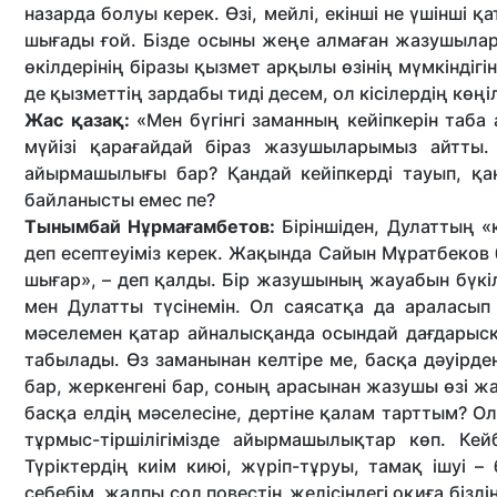
назарда болуы керек. Өзі, мейлі, екінші не үшінші
шығады ғой. Бізде осыны жеңе алмаған жазушылар
өкілдерінің біразы қызмет арқылы өзінің мүмкіндіг
де қызметтің зардабы тиді десем, ол кісілердің көңі
Жас қазақ:
«Мен бүгінгі заманның кейіпкерін таба
мүйізі қарағайдай біраз жазушыларымыз айтты.
айырмашылығы бар? Қандай кейіпкерді тауып, қа
байланысты емес пе?
Тынымбай Нұрмағамбетов:
Біріншіден, Дулаттың «к
деп есептеуіміз керек. Жақында Сайын Мұратбеков б
шығар», – деп қалды. Бір жазушының жауабын бүкіл
мен Дулатты түсінемін. Ол саясатқа да араласы
мәселемен қатар айналысқанда осындай дағдарыс
табылады. Өз заманынан келтіре ме, басқа дәуірден 
бар, жеркенгені бар, соның арасынан жазушы өзі жан
басқа елдің мәселесіне, дертіне қалам тарттым? Ол
тұрмыс-тіршілігімізде айырмашылықтар көп. Кей
Түріктердің киім киюі, жүріп-тұруы, тамақ ішуі 
себебім, жалпы сол повестің желісіндегі оқиға бізді