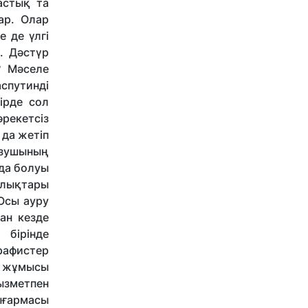
астық та
ар. Олар
е де үлгі
. Дәстүр
? Мәселе
спутинді
ірде сол
әрекетсіз
 да жетіп
жазушының
йда болуы
алықтары
 Осы ауру
ан кезде
 бірінде
рафистер
ң жұмысы
ызметпен
ығармасы