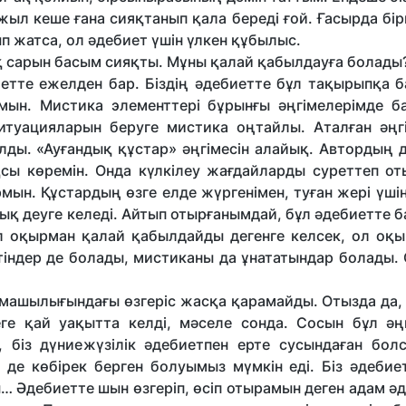
ыл кеше ғана сияқтанып қала береді ғой. Ғасырда бі
п жатса, ол әдебиет үшін үлкен құбылыс.
қ сарын басым сияқты. Мұны қалай қабылдауға болады
етте ежелден бар. Біздің әдебиетте бұл тақырыпқа б
мын. Мистика элементтері бұрынғы әңгімелерімде ба
 ситуацияларын беруге мистика оңтайлы. Аталған әңг
олды. «Ауғандық құстар» әңгімесін алайық. Автордың 
қсы көремін. Онда күлкілеу жағдайларды суреттеп от
рмын. Құстардың өзге елде жүргенімен, туған жері үшін
 деуге келеді. Айтып отырғанымдай, бұл әдебиетте ба
Ал оқырман қалай қабылдайды дегенге келсек, ол оқ
етіндер де болады, мистиканы да ұнататындар болады.
машылығындағы өзгеріс жасқа қарамайды. Отызда да, 
е қай уақытта келді, мәселе сонда. Сосын бұл әңг
, біз дүниежүзілік әдебиетпен ерте сусындаған болс
н де көбірек берген болуымыз мүмкін еді. Біз әдебие
ы… Әдебиетте шын өзгеріп, өсіп отырамын деген адам ә