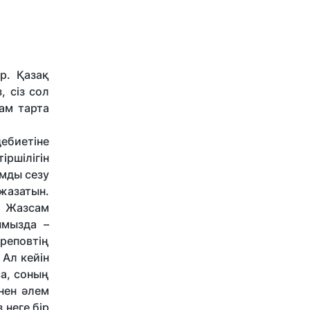
р. Қазақ
, сіз сол
ам тарта
дебиетіне
ршілігін
ымды сезу
 жазатын.
. Жазсам
ымызда –
реповтің
Ал кейін
а, соның
нен әлем
 неге бір