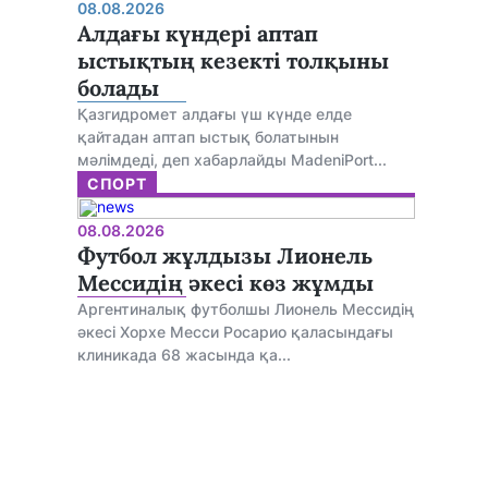
08.08.2026
Алдағы күндері аптап
ыстықтың кезекті толқыны
болады
Қазгидромет алдағы үш күнде елде
қайтадан аптап ыстық болатынын
мәлімдеді, деп хабарлайды MadeniPort...
СПОРТ
08.08.2026
Футбол жұлдызы Лионель
Мессидің әкесі көз жұмды
Аргентиналық футболшы Лионель Мессидің
әкесі Хорхе Месси Росарио қаласындағы
клиникада 68 жасында қа...