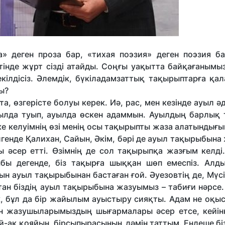
» деген проза бар, «тихая поэзия» деген поэзия ба
тінде жұрт сізді атайды. Соңғы уақытта байқағанымыз
ілдісіз. Әлемдік, бүкіладамзаттық тақырыптарға қал
ды?
, өзгерісте болуы керек. Иә, рас, мен кезінде ауыл ә
ылда туып, ауылда өскен адаммын. Ауылдың барлық ті
етке келуімнің өзі менің осы тақырыпты жаза алатындығ
генде Қалихан, Сайын, Әкім, бәрі де ауыл тақырыбына
ы әсер етті. Өзімнің де сол тақырыпқа жазғым келді
бы дегенде, біз тақырға шыққан шөп емеспіз. Алд
 ауыл тақырыбынан бастаған ғой. Әуезовтің де, Мүсі
ан біздің ауыл тақырыбына жазуымыз – табиғи нәрсе. 
к, бұл да бір жайылым ауыстыру сияқты. Адам не оқыс
аған жазушыларымыздың шығармалары әсер етсе, кейін
мей-ақ қояйын, бірсыпырасының дәмін таттым. Ендеше біз