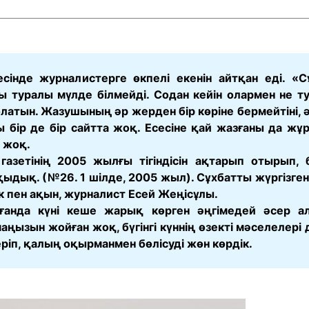
інде журналистерге өкпелі екенін айтқан еді. «С
 туралы мүлде білмейді. Содан кейін олармен не т
олатын. Жазушының әр жерден бір көріне бермейтіні, 
ы бір де бір сайтта жоқ. Есесіне қай жазғаны да жұ
 жоқ.
азетінің 2005 жылғы тігіндісін ақтарып отырып, б
дық. (№26. 1 шілде, 2005 жыл). Сұхбатты жүргізген
 пен ақын, журналист Есей Жеңісұлы.
анда күні кеше жарық көрген әңгімедей әсер а
аңызын жойған жоқ, бүгінгі күннің өзекті мәселелері 
ріп, қалың оқырманмен бөлісуді жөн көрдік.