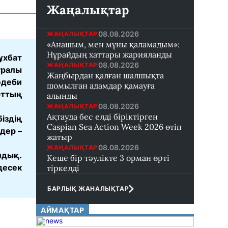
Жаңалықтар
08.08.2026
ЖАҢАЛЫҚТАР
«Анашым, мен мұны қаламадым»:
Нұрайдың хаттары жарияланды
ұхбат
08.08.2026
ЖАҢАЛЫҚТАР
уралы
Жаңбырдан қалған шалшықта
әдеби
шомылған адамдар қамауға
рттың
алынды
08.08.2026
ЖАҢАЛЫҚТАР
Ақтауда бес елді біріктірген
іздің
Caspian Sea Action Week 2026 өтіп
дер –
жатыр
08.08.2026
ЖАҢАЛЫҚТАР
лдық.
Кеше бір тәулікте 3 орман өрті
десек
тіркелді
БАРЛЫҚ ЖАНАЛЫҚТАР
АЙМАҚТАР