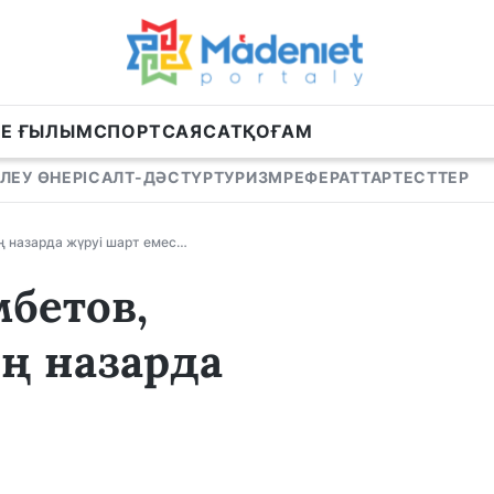
НЕ ҒЫЛЫМ
СПОРТ
САЯСАТ
ҚОҒАМ
ЛЕУ ӨНЕРІ
САЛТ-ДӘСТҮР
ТУРИЗМ
РЕФЕРАТТАР
ТЕСТТЕР
 назарда жүруі шарт емес…
бетов,
ң назарда