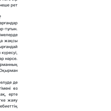
рнеше рет
?
арғандар
р-тұғын.
імелерде
да жақсы
ырғандай
 күресуі,
р нәрсе.
ырманның
 Оқырман
елуде де
імені өз
ақ, ерте
тке жаяу
дебиеттің