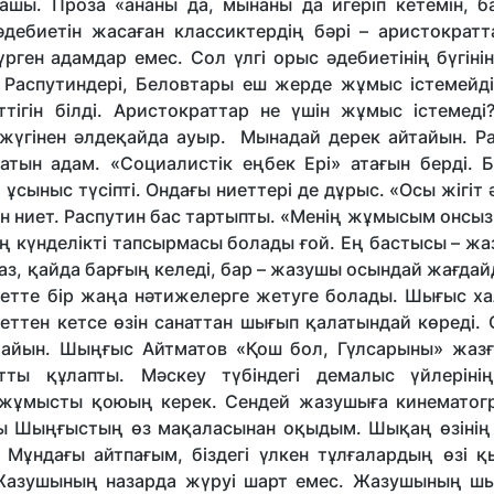
зашы. Проза «ананы да, мынаны да игеріп кетемін, б
әдебиетін жасаған классиктердің бәрі – аристократт
ген адамдар емес. Сол үлгі орыс әдебиетінің бүгінін
і, Распутиндері, Беловтары еш жерде жұмыс істемейді
тігін білді. Аристократтар не үшін жұмыс істемеді
 жүгінен әлдеқайда ауыр. Мынадай дерек айтайын. Ра
атын адам. «Социалистік еңбек Ері» атағын берді. Б
 ұсыныс түсіпті. Ондағы ниеттері де дұрыс. «Осы жігіт 
н ниет. Распутин бас тартыпты. «Менің жұмысым онсыз
тің күнделікті тапсырмасы болады ғой. Ең бастысы – 
жаз, қайда барғың келеді, бар – жазушы осындай жағда
биетте бір жаңа нәтижелерге жетуге болады. Шығыс х
еттен кетсе өзін санаттан шығып қалатындай көреді.
айтайын. Шыңғыс Айтматов «Қош бол, Гүлсарыны» жазғ
ты құлапты. Мәскеу түбіндегі демалыс үйлерінің
 жұмысты қоюың керек. Сендей жазушыға кинематог
ұны Шыңғыстың өз мақаласынан оқыдым. Шықаң өзіні
Мұндағы айтпағым, біздегі үлкен тұлғалардың өзі қ
і. Жазушының назарда жүруі шарт емес. Жазушының ш