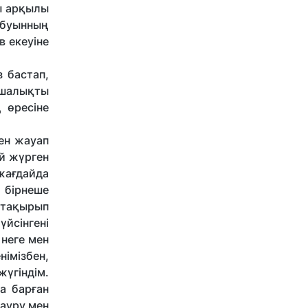
сы арқылы
 буынның
в екеуіне
 бастап,
ншалықты
 өресіне
ген жауап
ай жүрген
 жағдайда
 бірнеше
 тақырып
үйсінгені
 неге мен
німізбен,
үгіндім.
а барған
 ауру мен