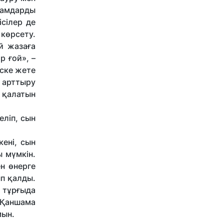
дамдарды
сілер де
көрсету.
й жазаға
р ғой», –
іске жете
 арттыру
 қалатын
еліп, сын
ені, сын
 мүмкін.
ен өнерге
ып қалды.
 тұрғыда
 Қаншама
мын.