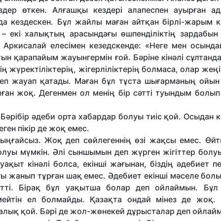
дер өткен. Алғашқы кездері алапеспен ауырған а
а кездескен. Бұл жайлы маған айтқан бірлі-жарым кі
– екі халықтың арасындағы өшпенділіктің зардабын 
 Аркисалай елесімен кезедскенде: «Неге мен осында
 қарапайым жауынгермін ғой. Бәріне кінәлі сұлтанда
дің жүректіліктерің, жігерліліктерің болмаса, олар жең
– деп жауап қатады. Маған бұл тұста шығарманың ойын
ған жоқ. Дегенмен ол менің бір сәтті туындым болып
Бәрібір әдеби орта хабардар болуы тиіс қой. Осыдан к
ген пікір де жоқ емес.
ыңғайсыз. Жоқ деп сөйлегеннің өзі жақсы емес. Өйтк
луы мүмкін. Әлі сыншымын деп жүрген жігіттер болуы
ақыт кінәлі болса, екінші жағынан, біздің әдебиет п
ағы жанып тұрған шақ емес. Әдебиет екінші мәселе бол
тті. Бірақ бұл уақытша болар деп ойлаймын. Бұл
емейтін ел болмайды. Қазақта ондай мінез де жоқ.
халық қой. Бәрі де жол-жөнекей дұрысталар деп ойлай