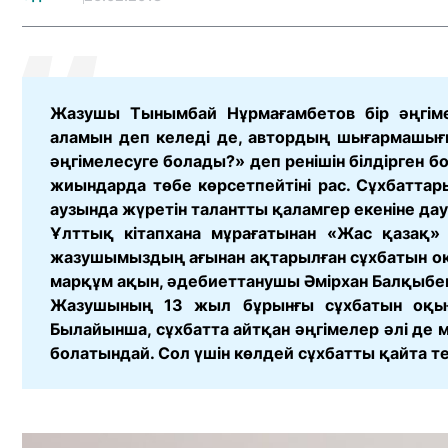
Жазушы Тынымбай Нұрмағамбетов бір әңгімес
аламын деп келеді де, автордың шығармашығы
әңгімелесуге болады?» деп ренішін білдірген б
жиындарда төбе көрсетпейтіні рас. Сұхбаттар
аузында жүретін талантты қаламгер екеніне дау
Ұлттық кітапхана мұрағатынан «Жас қазақ» г
жазушымыздың ағынан ақтарылған сұхбатын оқы
марқұм ақын, әдебиеттанушы Әмірхан Балқыбек
Жазушының 13 жыл бұрынғы сұхбатын оқығ
Былайынша, сұхбатта айтқан әңгімелер әлі де м
болатындай. Сол үшін көлдей сұхбатты қайта те