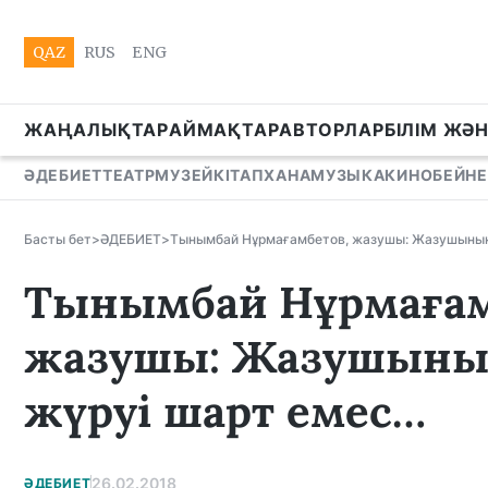
QAZ
RUS
ENG
ЖАҢАЛЫҚТАР
АЙМАҚТАР
АВТОРЛАР
БІЛІМ ЖӘ
ӘДЕБИЕТ
ТЕАТР
МУЗЕЙ
КІТАПХАНА
МУЗЫКА
КИНО
БЕЙНЕ
Басты бет
>
ӘДЕБИЕТ
>
Тынымбай Нұрмағамбетов, жазушы: Жазушының
Тынымбай Нұрмағам
жазушы: Жазушыны
жүруі шарт емес…
26.02.2018
ӘДЕБИЕТ