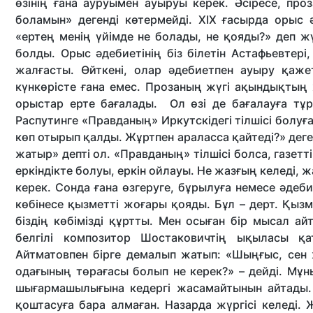
өзінің ғана ауруымен ауыруы керек. Әсіресе, про
боламын» дегенді көтермейді. ХІХ ғасырда орыс 
«ертең менің үйімде не болады, не қояды?» деп жүр
болды. Орыс әдебиетінің біз білетін Астафьевтер
жалғасты. Өйткені, олар әдебиетпен ауыру қажет
күнкөрісте ғана емес. Прозаның жүгі ақындықтың
орыстар ерте бағалады. Ол өзі де бағалауға тұр
Распутинге «Правданың» Иркутскідегі тілшісі болуға
көп отырып қалды. Жұртпен араласса қайтеді?» деге
жатыр» депті ол. «Правданың» тілшісі болса, газет
еркіндікте болуы, еркін ойлауы. Не жазғың келеді, 
керек. Сонда ғана өзгеруге, бұрылуға немесе әде
көбінесе қызметті жоғары қояды. Бұл – дерт. Қызм
біздің көбімізді құртты. Мен осыған бір мысал 
белгілі композитор Шостаковичтің ықыласы қат
Айтматовпен бірге демалып жатып: «Шыңғыс, сен
одағының төрағасы болып не керек?» – дейді. М
шығармашылығына кедергі жасамайтынын айтады. 
қоштасуға бара алмаған. Назарда жүргісі келед