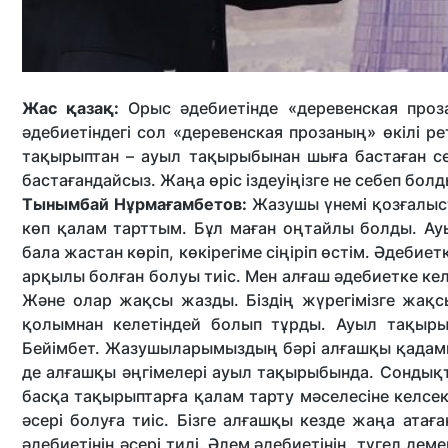
Жас қазақ:
Орыс әдебиетінде «деревенская проза
әдебиетіндегі сол «деревенская прозаның» өкілі ре
тақырыптан – ауыл тақырыбынан шыға бастаған сек
бастағандайсыз. Жаңа өріс іздеуіңізге не себеп бол
Тынымбай Нұрмағамбетов:
Жазушы үнемі қозғалыста
көп қалам тарттым. Бұл маған оңтайлы болды. Ау
бала жастан көріп, көкірегіме сіңіріп өстім. Әдеби
арқылы болған болуы тиіс. Мен алғаш әдебиетке кел
Және олар жақсы жазды. Біздің жүрегімізге жақс
қолымнан келетіндей болып тұрды. Ауыл тақыры
Бейімбет. Жазушыларымыздың бәрі алғашқы қадамын
де алғашқы әңгімелері ауыл тақырыбында. Сондықт
басқа тақырыптарға қалам тарту мәселесіне келсе
әсері болуға тиіс. Бізге алғашқы кезде жаңа ат
әдебиетінің әсері тиді. Әлем әдебиетінің, түгел де