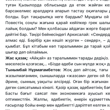
туған Қызылорда облысында да етек жайған кез
барсакелмес аралдарға апарып тастау оқиғалары д
болды. Бұл тақырыпқа неге бардым? Мұндағы ой 
Повестің соңғы жағына қарай кейіпкер грек шалы
лайық болдым? Мен қолбасшы айдаған жерге баратын
дейтіні бар. Тәңірі бейнесіндегі Аркисалай: «Сендер
алмас еді. Бәрібір қан кешіп жүрген – сендер», 
қымбат. Бұл кітабым көп таралыммен де тарай қой
шығар деп ойлаймын.
Жас қазақ:
«Айқай» аз таралыммен тарады дедіңіз. 
мәселесін қозғасақ… «Бізде әдеби сын мүлде жоқ» де
Тынымбай Нұрмағамбетов:
Жоқ деп айтсақ, тағы 
жазылмағанмен, сыншыларда «жазсам» деген ой бо
Әрине, сынның уақыты әлсіреді. Оған бір жағынан у
деген саясатымыз кінәлі. Қазір қазақ әдебиетінің б
Басты бағыт саясат пен экономикаға ауысып ке
оптимистпін. Жалпы, әдебиетін, өнерін құрметт
ғасырлар бойы өнер мен әдебиетті дәріптеп келген 