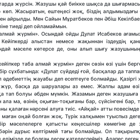
 қатарда жүрсін. Жазушы қай биікке шықса да шығарма
 көп. Жасыратын, ештеңесі жоқ, біздің алдымыздағы
інен айрылды. Мен Сайын Мұратбеков пен Әбіш Кекілбае
ліне тиеді деп ойламаймын.
 алмай жүрмін». Осындай ойды Дулат Исабеков ағамыз
 Кейіпкерді алыстан немесе жақыннан іздеудің қа
ндай мәселе көтерсе де, оны алып шығу жазушының
ейіпкер таба алмай жүрмін» деген сөзін өзі үшін бер
ір сұхбатында: «Дулат сүйдеді ғой, басқалар да тапп
 әдебиеттің жауабы деп есептеуге болмайды. Қазіргі
п жүр, басқа да шаруалары аз емес. Жалпы адам өзі
қа тап болуы әбден мүмкін. Жазамын деген жазушыға
ала ма, өзінің оқыған-тоқығаны бар, сүйсінгені бар, т
ы қалаған нәрсені алуға тиіс. «Айқай» атты повесімде
 маған оңай болған жоқ. Түрік халқымен туыспыз деге
бір мәселелерге қатысты кеңесшілер көмегіне де ж
– бәрін дұрыс келтірмей тағы болмайды. Ол тақырыпқ
ң елімізде де болған десек қателеспейміз. Алапес деген