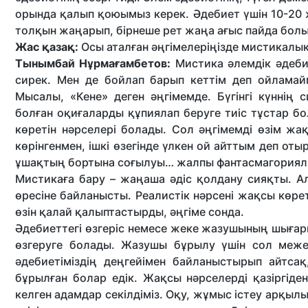
орында қалып қоюымыз керек. Әдебиет үшін 10-20 ж
толқын жаңарып, бірнеше рет жаңа ағыс пайда болы
Жас қазақ:
Осы аталған әңгімелеріңізде мистикалы
Тынымбай Нұрмағамбетов:
Мистика әлемдік әдеби
сирек. Мен де бойлап барып кеттім деп ойламай
Мысалы, «Кене» деген әңгімемде. Бүгінгі күннің
болған оқиғаларды құпиялап беруге тиіс тұстар б
көретін нәрселері болады. Сол әңгімемді өзім жа
көрінгенмен, ішкі өзегінде үлкен ой айттым деп оты
ұшақтың бортына соғылуы… жалпы фантасмагориялық
Мистикаға бару – жаңаша әдіс қолдану сияқты. 
өресіне байланысты. Реалистік нәрсені жақсы көр
өзін қалай қалыптастырды, әңгіме сонда.
Әдебиеттегі өзгеріс немесе жеке жазушының шығар
өзгеруге болады. Жазушы бұрылу үшін сол межег
әдебиетіміздің деңгейімен байланыстырып айтсақ
бұрылған болар едік. Жақсы нәрселерді қазіргіде
келген адамдар секілдіміз. Оқу, жұмыс істеу арқыл