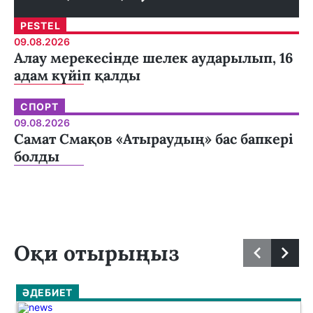
PESTEL
09.08.2026
Алау мерекесінде шелек аударылып, 16
адам күйіп қалды
СПОРТ
09.08.2026
Самат Смақов «Атыраудың» бас бапкері
болды
Оқи отырыңыз
ӘДЕБИЕТ