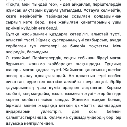
«Тоқта, мені тыңдай гөр», - деп айқайлап, періштелердің
жұмсақ аяқтарын құшуға ұмтылдым. Ұстауға келмейтін,
көзге көрінбейтін табандары созылған қолдарымнан
сырғып кете берді, кең жайылған қанаттарының ұшы
ернімді күйдіріп өте берді.
Бұлтқа жасырынған құздарға көтеріліп, алыстай түсті,
алыстай түсті. Жұмақ құстарының үні саябырсып, ауада
тербелген гүл күлтелері өз билерін тоқтатты. Мен
әлсіредім, басылдым...
О, ғажайып! Періштелердің соңғы тобынан біреуі маған
бұрылып, жаныма жайбарақат жақындады. Тұңғиық
жанары маған қадала түсті. Жайылған қанатының шетіне
аппақ қырау қонақтағандай. Ал қанаттың түсі сөзбен
сипаттап, суреттеп жеткізе алмайтын сұр реңкті. Әрбір
қауырсынның ұшы күміс орақпен аяқталған. Көркем
келбеті, кең маңдайы, жылы жымиған жүзі – жер бетінде
көрген келбетті есіме салды. Жаныма жақын болып,
біржола менен жыраққа кеткен қымбатты жандардың
дидарларын үйлестіріп, дәп осы бейнені
қалыптастырғандай. Құлағыма сүйкімді үндердің бәрі бір
дауысқа келтірілгендей.