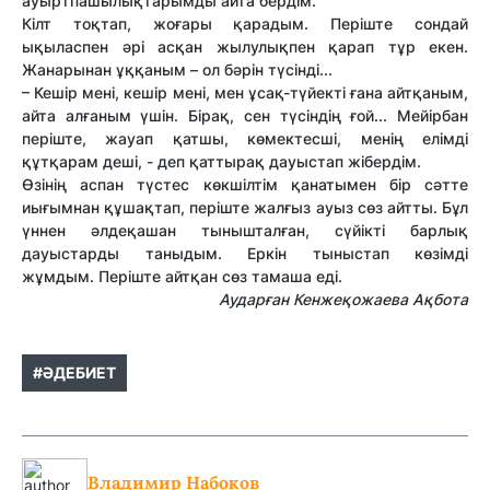
ауыртпашылықтарымды айта бердім.
Кілт тоқтап, жоғары қарадым. Періште сондай
ықыласпен әрі асқан жылулықпен қарап тұр екен.
Жанарынан ұққаным – ол бәрін түсінді...
– Кешір мені, кешір мені, мен ұсақ-түйекті ғана айтқаным,
айта алғаным үшін. Бірақ, сен түсіндің ғой... Мейірбан
періште, жауап қатшы, көмектесші, менің елімді
құтқарам деші, - деп қаттырақ дауыстап жібердім.
Өзінің аспан түстес көкшілтім қанатымен бір сәтте
иығымнан құшақтап, періште жалғыз ауыз сөз айтты. Бұл
үннен әлдеқашан тынышталған, сүйікті барлық
дауыстарды таныдым. Еркін тыныстап көзімді
жұмдым. Періште айтқан сөз тамаша еді.
Аударған Кенжеқожаева Ақбота
#ӘДЕБИЕТ
Владимир Набоков