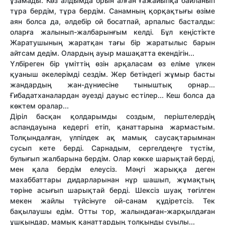
ұзамады. Көз алдымда орын алған ғажайыпқа байланып
тұра бердім, тұра бердім. Санамның қорқақтығы өзіме
аян болса да, әлдебір ой босатпай, арпалыс басталды:
оларға жалынып-жалбарынғым келді. Бұл кеңістікте
Жаратушының жаратқан тағы бір жаратылыс барын
айтсам дедім. Олардың ауыр машақатта екендігін...
Үлбіреген бір үміттің өзін арқаласам өз еліме үлкен
қуаныш әкелерімді сездім. Жер бетіндегі жұмыр басты
жандардың жан-дүниесіне тыныштық орнар...
Ғибадатханалардан әуезді дауыс естілер... Кеш болса да
көктем оралар...
Діріл басқан қолдарымды создым, періштелердің
аспандауына кедергі етіп, қанаттарына жармастым.
Толқындалған, үлпілдек ақ мамық саусақтарымнан
сусып кете берді. Сарнадым, сергелдеңге түстім,
булығып жалбарына бердім. Олар көкке шарықтай берді,
мен қала бердім елеусіз. Мәңгі жарыққа деген
махаббаттары дидарларынан нұр шашып, жұмақтың
төріне асығып шарықтай берді. Шексіз шуақ төгілген
мекен жайлы түйсінуге ой-санам құдіретсіз. Тек
бақылаушы едім. Отты тор, жалындаған-жарқылдаған
ұшқындар, мамық қанаттардың толқынды суылы...