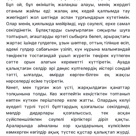
Бұл ой, бұл өкініштің жалаңаш алауы, менің жердегі
отаным жайлы еді: жалаң аяқ кедей қалпымда тау
жиегіндегі жол шетінде аспан тұрғындарын күтетінмін.
Олар менің қиялымда мейірімді, нұр сәулелі, ерке самал
секілдінетін. Бұлақтарды сыңғырлаған сиқырлы шуға
толтырып, ағаштарды ертегі сыбырға бөлеп, арырақтағы
жартас ішінде гүлдеген, ұзын шөптер, оттың тілінше өсіп,
әдемі гүлдер сабағынан үзіліп, күн нұрына малынғандай
төңіректе тостағандай ұшып жүретін төңірек күтпеген
сәтте орын алатын кереметті күттіретін. Ауада
қалықтаған селдір әрі дөңес күлтелердің иістері сондай
тәтті, ылғалды, өмірде көрген-білген ең жақсы
нәрселерді есіме түсіретін.
Кенет, мен тұрған жол үсті, жарқылдаған қанаттар
толқынына толды. Көз жетпейтін кеңістіктен топтанып
көптен күткен періштелер келе жатты. Олардың келуі
әуедегі түрлі түсті бұлттардың қозғалысы секілденді,
мөлдір дидарлары қозғалыссыз, тек асқан
сүйіспеншілікпен сәулелі кірпіктері діріл қақты.
Араларында айналаны хор қыздарының күлкісімен
көмкерген көгілдір ақық түстес құстар қалықтап жүрді.