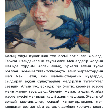
Қалың ұйқы құшағынан түс әлемі ертіп ала жөнелді.
Табиғаты таңданарлық таулы өлке. Мен әлдебір жолдың
шетінде тұрдым. Аспан ашық, біркелкі алтын түске
боялған. Табаным тиген топырақты, алып жартастардың
шегі мен шетін, көз шағылыстыратын құздарды,
сылдырай аққан бұлақтардың мөлдірлігін түгел-түгел
сезіндім. Алуан түс, еркіндік пен биіктік, керемет әсерге
менің жаным тәуелденді, білгенім: жұмақта едім. Алайда
жерге тиесілі жанымды күшті жалын лаулады. Жерлік ой
сондай қызғанышпен, сондай қытымырлықпен, мені
қоршаған сөз жеткісіз сұлулық демінен қорғауға көшті.