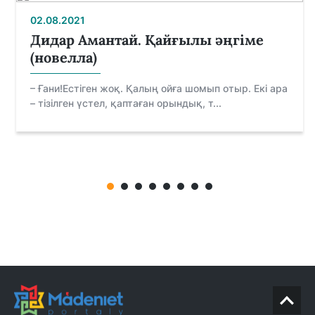
02.08.2021
Дидар Амантай. Қайғылы әңгіме
(новелла)
– Ғани!Естіген жоқ. Қалың ойға шомып отыр. Екі ара
– тізілген үстел, қаптаған орындық, т...