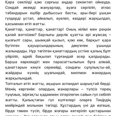
Қара секпілді қою сарғыш аңдар секектеп ойнауда.
Сондай икемді жануарлар, ауаға серпіліп, атлас
табандарын ешбір дыбыссыз басты, ары-бері ұшқан
гүлдерді ұстап, айналып, әуелеп, көздері жарқылдап,
қасымнан өтіп жатты.
Қанаттар, қанаттар, қанаттар! Оның иілімі мен реңкін
қалай жеткізем? Барлығы дерлік қуатты әрі жұмсақ –
қызғылт сары, шымқай қызыл, қою көк, барқыт қара
бүгілген қауырсындарының дөңгелек ұшында
жалындады. Нұр төгілген қанаттардың үстіне қалың бұлт
үйіріліп, әдейі бақылап тұрғандай әсер қалдырады.
Барша көркемдігі мен парасаттылығын бұға алмай,
қанаттарын кеңге сермейді, сондағы сұлулықты-ай,
жайдары күннің шуағындай, миллион жанардың
жарқылындай.
Топталып өтіп жатты, ақырын аспандап шарықтай берді.
Менің көргенім: олардың жанарлары – түпсіз терең
тұңғиық. Ырғақты қадаммен ілгерілеген сайын гүл себіліп
жатты. Қалықтаған гүл күлтелері оларға Тәңірдің
мейіріндей молынан төгілді. Құстардың үні де өзгеше,
бірде төмен түсіп, бірде жоғары көтеріліп қастарынан