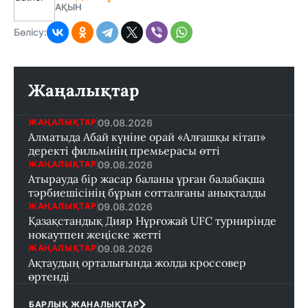
АҚЫН
Бөлісу:
Жаңалықтар
09.08.2026
ЖАҢАЛЫҚТАР
Алматыда Абай күніне орай «Алғашқы кітап»
деректі фильмінің премьерасы өтті
09.08.2026
ЖАҢАЛЫҚТАР
Атырауда бір жасар баланы ұрған балабақша
тәрбиешісінің бұрын сотталғаны анықталды
09.08.2026
ЖАҢАЛЫҚТАР
Қазақстандық Дияр Нұрғожай UFC турнирінде
нокаутпен жеңіске жетті
09.08.2026
ЖАҢАЛЫҚТАР
Ақтаудың орталығында жолда кроссовер
өртенді
БАРЛЫҚ ЖАНАЛЫҚТАР