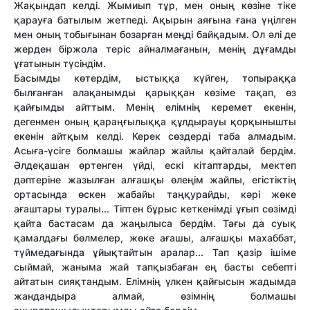
Жақындап келді. Жымиып тұр, мен оның көзіне тіке
қарауға батылым жетпеді. Ақырын аяғына ғана үңілген
мен оның тобығынан бозарған меңді байқадым. Ол әлі де
жерден біржола теріс айналмағанын, менің дұғамды
ұғатынын түсіндім.
Басымды көтердім, ыстыққа күйген, топыраққа
былғанған алақанымды қарыққан көзіме тақап, өз
қайғымды айттым. Менің елімнің керемет екенін,
дегенмен оның қараңғылыққа құлдырауы қорқынышты
екенін айтқым келді. Керек сөздерді таба алмадым.
Асыға-үсіге болмашы жайлар жайлы қайталай бердім.
Әлдеқашан өртенген үйді, ескі кітаптарды, мектеп
дәптеріне жазылған алғашқы өлеңім жайлы, егістіктің
ортасында өскен жабайы таңқурайды, кәрі жөке
ағаштары туралы... Тіптен бұрыс кеткенімді ұғып сөзімді
қайта бастасам да жаңылыса бердім. Тағы да суық
қамалдағы бөлмелер, жөке ағашы, алғашқы махаббат,
түймедағында ұйықтайтын аралар... Тап қазір ішіме
сыймай, жаныма жай тапқызбаған ең басты себепті
айтатын сияқтандым. Елімнің үлкен қайғысын жадымда
жандандыра алмай, өзімнің болмашы