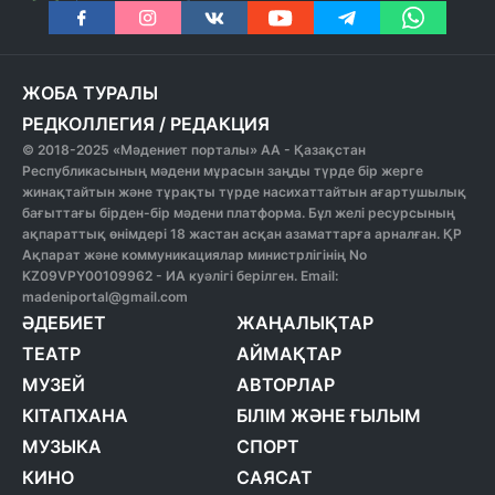
ЖОБА ТУРАЛЫ
РЕДКОЛЛЕГИЯ
/
РЕДАКЦИЯ
© 2018-2025 «Мәдениет порталы» АА - Қазақстан
Республикасының мәдени мұрасын заңды түрде бір жерге
жинақтайтын және тұрақты түрде насихаттайтын ағартушылық
бағыттағы бірден-бір мәдени платформа. Бұл желі ресурсының
ақпараттық өнімдері 18 жастан асқан азаматтарға арналған. ҚР
Ақпарат және коммуникациялар министрлігінің No
KZ09VPY00109962 - ИА куәлігі берілген. Email:
madeniportal@gmail.com
ӘДЕБИЕТ
ЖАҢАЛЫҚТАР
ТЕАТР
АЙМАҚТАР
МУЗЕЙ
АВТОРЛАР
КІТАПХАНА
БІЛІМ ЖӘНЕ ҒЫЛЫМ
МУЗЫКА
СПОРТ
КИНО
САЯСАТ