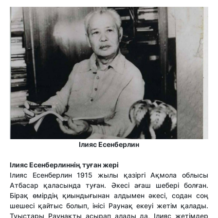
Ілияс Есен­бер­лин
Ілияс Есен­бер­лин
нің туған жері
Ілияс Есенберлин 1915 жылы қазіргі Ақмола облысы
Атбасар қаласында туған. Әкесі ағаш шебері болған.
Бірақ өмірдің қиындығынан алдымен әкесі, содан соң
шешесі қайтыс болып, інісі Раунақ екеуі жетім қалады.
Туыстары Раунақты асырап алады да, Ілияс жетімдер