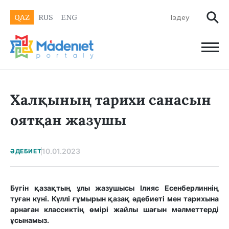
QAZ
RUS
ENG
Халқының тарихи санасын
оятқан жазушы
10.01.2023
ӘДЕБИЕТ
Бүгін қазақтың ұлы жазушысы
Ілияс Есен­бер­лин
нің
туған күні. Күллі ғұмырын қазақ әдебиеті мен тарихына
арнаған классиктің өмірі жайлы шағын мәлметтерді
ұсынамыз.