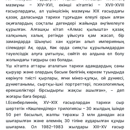
мазмұны – ХІV–XVI, екінші кітаптікі – ХVII–XVIII
ғасырлардағы, ал үшіншісінің мазмұны XIX ғасырдағы
қазақ даласында тарихи тұрғыдан елеулі орын алған
оқиғалардың соқталы дегендері жайында әңгімелеуге
құрылған. Алғашқы кітап «Алмас қылышта» қазақ
халқының халық ретінде ұйысуға қам жасап, бір
замандарда Шыңғыс хан құрған алып империяның
сілемдері Ақ орда, Көк орда сияқты құрылымдардан
тәуелсіздік алуға ұмтылуы, сөйтіп өз алдына ел болу
жолындағы тағдыры сөз болады.
Үш кітапта аттары аталатын тарихи адамдардың саны
қыруар және олардың басым бөлігінің көркем туындыда
көрінуге тиісті қырлары, яғни мінез-құлқы, ой дүниесі,
дүниетанымы, сыртқы-ішкі портреттері, психологиялық
ерекшеліктері бірсыдырғы жақсы ашылған», – деп
жоғары баға береді.
І.Есенберлиннің ХV–ХІХ ғасырлардан тарихи сыр
шертетін «Көшпенділер» трилогиясы – 30 жылдың ішінде
50 рет басылып, жалпы тиражы 3 млн данадан аса
шығарылған және әлемнің 30 тіліне аударылған құнды
шығарма. Ол 1982–1983 жылдары ХІІІ–ХV ғасыр