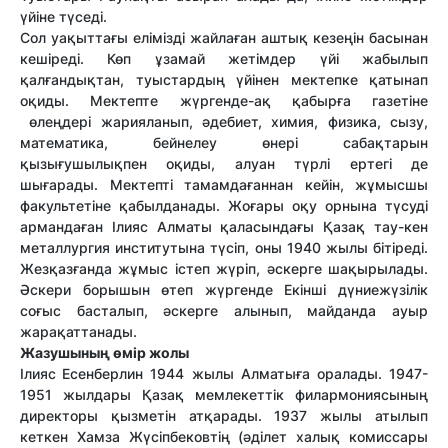
үйіне түседі.
Сол уақыттағы елімізді жайлаған аштық кезеңін басынан
кешіреді. Көп ұзамай жетімдер үйі жабылып
қалғандықтан, туыстардың үйінен мектепке қатынап
оқиды. Мектепте жүргенде-ақ қабырға газетіне
өлеңдері жарияланып, әдебиет, химия, физика, сызу,
математика, бейнелеу өнері сабақтарын
қызығушылықпен оқиды, алуан түрлі ертегі де
шығарады. Мектепті тамамдағаннан кейін, жұмысшы
факультетіне қабылданады. Жоғары оқу орнына түсуді
армандаған Ілияс Алматы қаласындағы Қазақ тау-кен
металлургия институтына түсіп, оны 1940 жылы бітіреді.
Жезқазғанда жұмыс істеп жүріп, әскерге шақырылады.
Әскери борышын өтеп жүргенде Екінші дүниежүзілік
соғыс басталып, әскерге алынып, майданда ауыр
жарақаттанады.
Жа­зу­шы­ның өмір жо­лы
Ілияс
Есенберлин 1944 жылы Алматыға оралады. 1947-
1951 жылдары Қазақ мемлекеттік филармониясының
директоры қызметін атқарады. 1937 жылы атылып
кеткен Хамза Жүсіпбековтің (әділет халық комиссары