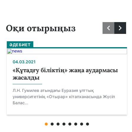
Оқи отырыңыз
ӘДЕБИЕТ
04.03.2021
«Құтадғу біліктің» жаңа аудармасы
жасалды
Л.Н. Гумилев атындағы Еуразия ұлттық
университетінің «Отырар» кітапханасында Жүсіп
Балас...