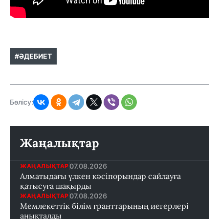
#ӘДЕБИЕТ
Бөлісу:
Жаңалықтар
07.08.2026
ЖАҢАЛЫҚТАР
Алматыдағы үлкен кәсіпорындар сайлауға
қатысуға шақырды
07.08.2026
ЖАҢАЛЫҚТАР
Мемлекеттік білім гранттарының иегерлері
анықталды