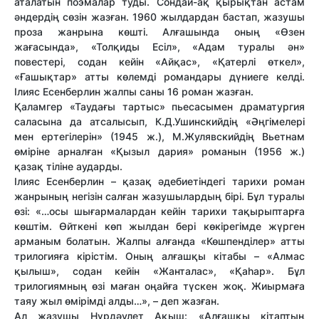
аталатын поэмалар туды. Сондай-ақ қырықтан астам
әндердің сөзін жазған. 1960 жылдардан бастап, жазушы
проза жанрына көшті. Алғашында оның «Өзен
жағасында», «Толқиды Есіл», «Адам туралы ән»
повестері, содан кейін «Айқас», «Қатерлі өткел»,
«Ғашықтар» атты көлемді романдары дүниеге келді.
Ілияс Есенберлин жалпы саны 16 роман жазған.
Қаламгер «Таудағы тартыс» пьесасымен драматургия
саласына да атсалысып, К.Д.Ушинскийдің «Әңгімелері
мен ертегілерін» (1945 ж.), М.Жулявскийдің Вьетнам
өміріне арналған «Қызыл дария» романын (1956 ж.)
қазақ тіліне аударды.
Ілияс Есенберлин – қазақ әдебиетіндегі тарихи роман
жанрының негізін салған жазушылардың бірі. Бұл туралы
өзі: «…осы шығармалардан кейін тарихи тақырыптарға
көштім. Өйткені көп жылдан бері көкірегімде жүрген
арманым болатын. Жалпы алғанда «Көшпенділер» атты
трилогияға кірістім. Оның алғашқы кітабы – «Алмас
қылыш», содан кейін «Жанталас», «Қаһар». Бұл
трилогиямның өзі маған оңайға түскен жоқ. Жиырмаға
таяу жыл өмірімді алды…», – деп жазған.
Ал жазушы Нұрдәулет Ақыш: «Алғашқы кітаптың