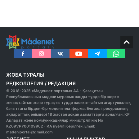
ЖОБА ТУРАЛЫ
РЕДКОЛЛЕГИЯ
/
РЕДАКЦИЯ
© 2018-2025 «Мәдениет порталы» АА - Қазақстан
Республикасының мәдени мұрасын заңды түрде бір жерге
жинақтайтын және тұрақты түрде насихаттайтын ағартушылық
бағыттағы бірден-бір мәдени платформа. Бұл желі ресурсының
ақпараттық өнімдері 18 жастан асқан азаматтарға арналған. ҚР
Ақпарат және коммуникациялар министрлігінің No
KZ09VPY00109962 - ИА куәлігі берілген. Email:
madeniportal@gmail.com