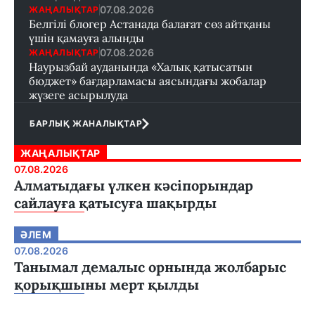
07.08.2026
ЖАҢАЛЫҚТАР
Белгілі блогер Астанада балағат сөз айтқаны
үшін қамауға алынды
07.08.2026
ЖАҢАЛЫҚТАР
Наурызбай ауданында «Халық қатысатын
бюджет» бағдарламасы аясындағы жобалар
жүзеге асырылуда
БАРЛЫҚ ЖАНАЛЫҚТАР
ЖАҢАЛЫҚТАР
07.08.2026
Алматыдағы үлкен кәсіпорындар
сайлауға қатысуға шақырды
ӘЛЕМ
07.08.2026
Танымал демалыс орнында жолбарыс
қорықшыны мерт қылды