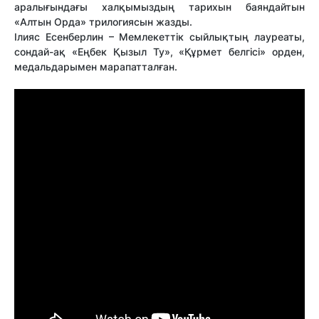
аралығындағы халқымыздың тарихын баяндайтын
«Алтын Орда» трилогиясын жазды.
Ілияс Есенберлин – Мемлекеттік сыйлықтың лауреаты,
сондай-ақ «Еңбек Қызыл Ту», «Құрмет белгісі» орден,
медальдарымен марапатталған.