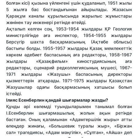
болған кісі) қызына үйленгені үшін қудаланып, 1951 жылы
5 жылға бас бостандығынан айы­­­­­­рылады. Жазасын
Қарақұм каналы құрылысында жарылыс жұмыстары
жөнінен тау инженері ретінде өтейді.
Ақталып келген соң, 1953-1954 жылдары ҚР Геология
министрлігінде аға инспектор, 1954-1955 жылдары
Берсүгір шахта басқармасының (Ақтөбе облысы)
бастығы болды. 1955-1957 жылдары Қазақ мемлекеттік
көркем әдебиет баспасының аға редакторы, 1958-1967
жылдары «Қазақфильм» киностудиясының аға
редакторы, сценарий редколлегиясының мүшесі, 1967-
1971 жылдары «Жазушы» баспасының директоры
қызметтерін атқарады. 1971-1975 жылдары Қазақстан
Жазушылар одағы басқармасының хатшысы болып
істейді.
Ілияс Есен­бер­лин қан­дай шы­ғар­ма­лар
жазды?
Құнды әрі көлемді туындыларымен танымал болған
І.Есенберлин шығармашылық жолын ақын ретінде
бастаған. Оның қаламынан «Адамгершілік жыры» атты
өлеңдер жинағы, «Большевик туралы жыр», «Біржан
сал» трагедиясы, «Адам мәңгілік», «Сұлтан», «Айша» деп