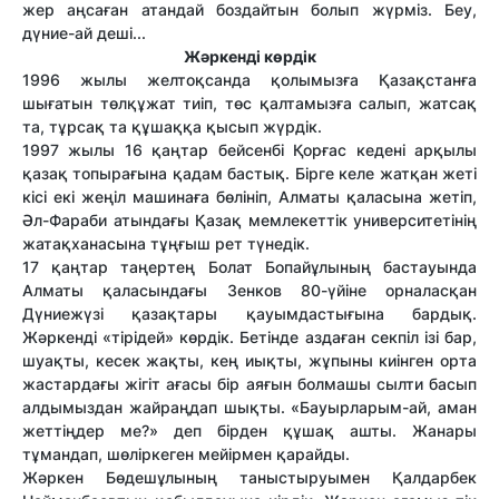
жер аңсаған атандай боздайтын болып жүрміз. Беу,
дүние-ай деші...
Жәркенді көрдік
1996 жылы желтоқсанда қолымызға Қазақстанға
шығатын төлқұжат тиіп, төс қалтамызға салып, жатсақ
та, тұрсақ та құшаққа қысып жүрдік.
1997 жылы 16 қаңтар бейсенбі Қорғас кедені арқылы
қазақ топырағына қадам бастық. Бірге келе жатқан жеті
кісі екі жеңіл машинаға бөлініп, Алматы қаласына жетіп,
Әл-Фараби атындағы Қазақ мемлекеттік университетінің
жатақханасына тұңғыш рет түнедік.
17 қаңтар таңертең Болат Бопайұлының бастауында
Алматы қаласындағы Зенков 80-үйіне орналасқан
Дүниежүзі қазақтары қауымдастығына бардық.
Жәркенді «тірідей» көрдік. Бетінде аздаған секпіл ізі бар,
шуақты, кесек жақты, кең иықты, жұпыны киінген орта
жастардағы жігіт ағасы бір аяғын болмашы сылти басып
алдымыздан жайраңдап шықты. «Бауырларым-ай, аман
жеттіңдер ме?» деп бірден құшақ ашты. Жанары
тұмандап, шөліркеген мейірмен қарайды.
Жәркен Бөдешұлының таныстыруымен Қалдарбек