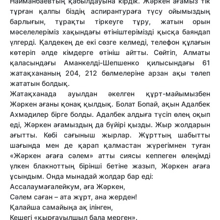
Найманбаевтың қабылдауына кірдік. Жәркен ағамыз тік
тұрған қалпы біздің аспирантураға түсу ойымыздың
барлығын, тұрақты тіркеуге тұру, жатын орын
мәселелеріміз хақындағы өтініштерімізді қысқа баяндап
үлгерді. Қалдекең де екі сөзге келмеді, телефон құлағын
көтеріп әлде кімдерге өтініш айтты. Сөйтіп, Алматы
қаласындағы Аманкелді-Шепшенко қилысындағы 61
жатақхананың 204, 212 бөлмелеріне арзан ақы төлеп
жататын болдық.
Жатақханада ауылдан әкелген құрт-майымызбен
Жәркен ағаны қонақ қылдық. Болат Бопай, ақын Адалбек
Ахмәдилер бірге болды. Адалбек алдыға түсіп өлең оқып
еді, Жәркен ағамыздың да бүйірі қызды. Жыр жолдарын
ағытты. Көбі сағыныш жырлар. Жұрттың шабытты
шағында мен де қарап қалмастан жүрегімнен туған
«Жәркен ағаға сәлем» атты сиясы кеппеген өлеңімді
үлкен блакноттың бірінші бетіне жазып, Жәркен ағаға
ұсындым. Онда мынадай жолдар бар еді:
Ассалаумағалейкум, аға Жәркен,
Сәлем саған – ата жұрт, ана жерден!
Қалайша самайыңа ақ ілінген,
Кешегі «қырғауылшыл бала мерген».