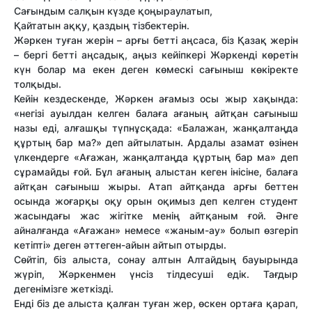
Сағындым салқын күзде қоңыраулатып,
Қайтатын аққу, қаздың тізбектерін.
Жәркен туған жерін – арғы бетті аңсаса, біз Қазақ жерін
– бергі бетті аңсадық, аңыз кейіпкері Жәркенді көретін
күн болар ма екен деген көмескі сағыныш көкіректе
толқыды.
Кейін кездескенде, Жәркен ағамыз осы жыр хақында:
«негізі ауылдан келген балаға ағаның айтқан сағыныш
назы еді, алғашқы түпнұсқада: «Балажан, жанқалтаңда
құртың бар ма?» деп айтылатын. Ардалы азамат өзінен
үлкендерге «Ағажан, жанқалтаңда құртың бар ма» деп
сұрамайды ғой. Бұл ағаның алыстан кеген інісіне, балаға
айтқан сағыныш жыры. Атап айтқанда арғы беттен
осында жоғарқы оқу орын оқимыз деп келген студент
жасындағы жас жігітке менің айтқаным ғой. Әнге
айналғанда «Ағажан» немесе «жаным-ау» болып өзгеріп
кетіпті» деген әттеген-айын айтып отырды.
Сөйтіп, біз алыста, сонау алтын Алтайдың бауырында
жүріп, Жәркенмен үнсіз тілдесуші едік. Тағдыр
дегенімізге жеткізді.
Енді біз де алыста қалған туған жер, өскен ортаға қарап,