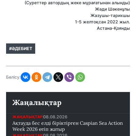
(Суреттер автордың жеке мұрағатынан алынды)
Жәди Шәкенұлы
Жазушы-тарихшы
1-5 желтоқсан 2022 жыл.
Астана-Қоянды
#ӘДЕБИЕТ
Бөлісу:
Жаңалықтар
08.08.2026
ЖАҢАЛЫҚТАР
Ақтауда бес елді біріктірген Caspian Sea Action
Week 2026 өтіп жатыр
08.08.2026
ЖАҢАЛЫҚТАР