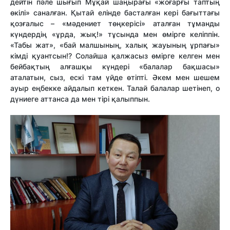
дейтін пәле шығып Мұқай шаңырағы «жоғарғы таптың
өкілі» саналған. Қытай елінде басталған кері бағыттағы
қозғалыс – «мәдениет төңкерісі» аталған тұманды
күндердің «ұрда, жық!» тұсында мен өмірге келіппін.
«Табы жат», «бай малшының, халық жауының ұрпағы»
кімді қуантсын!? Солайша қалжасыз өмірге келген мен
бейбақтың алғашқы күндері «балалар бақшасы»
аталатын, сыз, ескі там үйде өтіпті. Әкем мен шешем
ауыр еңбекке айдалып кеткен. Талай балалар шетінеп, о
дүниеге аттанса да мен тірі қалыппын.