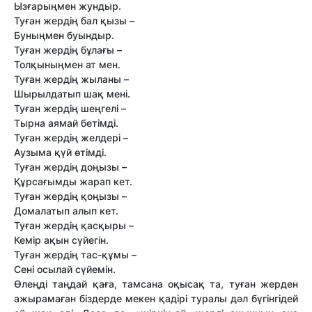
Ызғарыңмен жундыр.
Туған жердің бал қызы –
Буныңмен буындыр.
Туған жердің бұлағы –
Толқыныңмен ат мен.
Туған жердің жыланы –
Шырылдатып шақ мені.
Туған жердің шеңгелі –
Тырна аямай бетімді.
Туған жердің желдері –
Аузыма қүй өтімді.
Туған жердің доңызы –
Құрсағымды жарап кет.
Туған жердің қоңызы –
Домалатып алып кет.
Туған жердің қасқыры –
Кемір ақын сүйегін.
Туған жердің тас-құмы –
Сені осылай сүйемін.
Өлеңді таңдай қаға, тамсана оқысақ та, туған жерден
ажырамаған біздерде мекен қадірі туралы дәл бүгінгідей