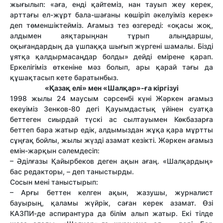
жығылып: «аға, енді қайтеміз, нан тауып жеу керек,
арттағы ел-жұрт бала-шағаны көшіріп әкелуіміз керек»
деп төменшіктейміз. Ағамыз тез өзгереді: «оқасы жоқ,
алдымен аяқтарыңнан тұрып алыңдаршы,
оқығандардың да ұшпаққа шығып жүргені шамалы. Бізді
ұятқа қалдырмасаңдар болды» дейді емірене қарап.
Еркелігіміз өткеніне мәз болып, ары қарай тағы да
құшақтасып кете баратынбыз.
«Қазақ елі» мен «Шалқар»-ға кіргізуі
1998 жылы 24 маусым сәрсенбі күні Жәркен ағамыз
екеуіміз Зенков-80 дегі Қауымдастық үйінен суатқа
беттеген сиырдай түскі ас сылтауымен Көкбазарға
беттеп бара жатыр едік, алдымыздан жұқа қара мұртты
сұңғақ бойлы, жылы жүзді азамат кезікті. Жәркен ағамыз
емін-жарқын сәлемдесіп:
– Әділғазы Қайырбеков деген ақын ағаң. «Шалқардың»
бас редакторы, – деп таныстырды.
Сосын мені таныстырып:
– Арғы беттен келген ақын, жазушы, журналист
бауырың, қаламы жүйрік, саған керек азамат. Өзі
КАЗПИ-де аспирантура да білім алып жатыр. Екі тілде