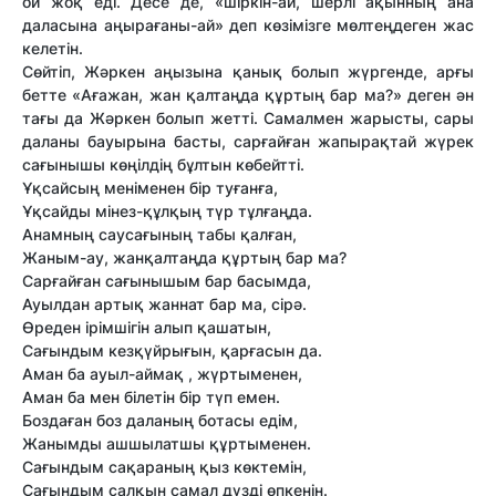
ой жоқ еді. Десе де, «шіркін-ай, шерлі ақынның ана
даласына аңырағаны-ай» деп көзімізге мөлтеңдеген жас
келетін.
Сөйтіп, Жәркен аңызына қанық болып жүргенде, арғы
бетте «Ағажан, жан қалтаңда құртың бар ма?» деген ән
тағы да Жәркен болып жетті. Самалмен жарысты, сары
даланы бауырына басты, сарғайған жапырақтай жүрек
сағынышы көңілдің бұлтын көбейтті.
Ұқсайсың меніменен бір туғанға,
Ұқсайды мінез-құлқың түр тұлғаңда.
Анамның саусағының табы қалған,
Жаным-ау, жанқалтаңда құртың бар ма?
Сарғайған сағынышым бар басымда,
Ауылдан артық жаннат бар ма, сірә.
Өреден ірімшігін алып қашатын,
Сағындым кезқүйрығын, қарғасын да.
Аман ба ауыл-аймақ , жүртыменен,
Аман ба мен білетін бір түп емен.
Боздаған боз даланың ботасы едім,
Жанымды ашшылатшы құртыменен.
Сағындым сақараның қыз көктемін,
Сағындым салқын самал дүзді өпкенін.