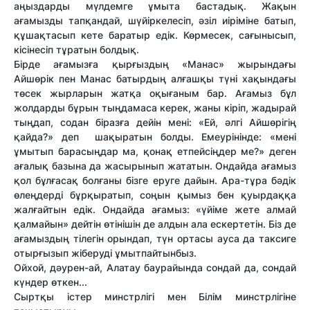
аңыздарды мүлдемге ұмыта бастадық. Жақын
ағамызды тапқандай, шүйіркелесіп, әзіл иіріміне батып,
құшақтасып кете баратыр едік. Көрмесек, сағынысып,
кісінесіп тұратын болдық.
Бірде ағамызға қырғыздың «Манас» жырындағы
Айшөрік пен Манас батырдың алғашқы түні хақындағы
төсек жырларын жатқа оқығаным бар. Ағамыз бұл
жолдарды бұрын тыңдамаса керек, жаны кіріп, жадырай
тыңдап, содан біразға дейін мені: «Ей, әлгі Айшөрігің
қайда?» деп шақыратын болды. Емеурінінде: «мені
ұмытып барасыңдар ма, қонақ етпейсіңдер ме?» деген
ағалық базына да жасырынып жататын. Ондайда ағамыз
қол бұлғасақ болғаны бізге еруге дайын. Ара-тұра бәдік
өлеңдерді бұрқыратып, соңын қымыз бен қуырдаққа
жалғайтын едік. Ондайда ағамыз: «үйіме жете алмай
қалмайын» дейтін өтінішін де алдын ала ескертетін. Біз де
ағамыздың тілегін орындап, түн ортасы ауса да таксиге
отырғызып жіберуді ұмытпайтынбыз.
Ойхой, дәурен-ай, Алатау баурайында сондай да, сондай
күндер өткен...
Сыртқы істер минстрлігі мен Білім минстрлігіне