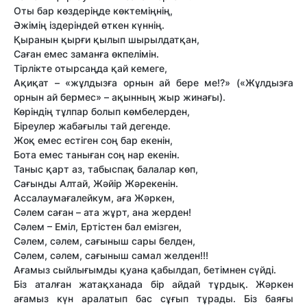
Оты бар көздеріңде көктеміңнің,
Әжімің іздеріндей өткен күннің.
Қыранын қырғи қылып шырылдатқан,
Саған емес заманға өкпелімін.
Тірлікте отырсаңда қай кемеге,
Ақиқат – «жұлдызға орнын ай бере ме!?» («Жұлдызға
орнын ай бермес» – ақынның жыр жинағы).
Көріндің тұлпар болып көмбелерден,
Біреулер жабағылы тай дегенде.
Жоқ емес естіген соң бар екенін,
Бота емес таныған соң нар екенін.
Таныс қарт аз, табыспақ балалар көп,
Сағынды Алтай, Жәйір Жәрекенін.
Ассалаумағалейкум, аға Жәркен,
Сәлем саған – ата жұрт, ана жерден!
Сәлем – Еміл, Ертістен бал емізген,
Сәлем, сәлем, сағыныш сары белден,
Сәлем, сәлем, сағыныш самал желден!!!
Ағамыз сыйлығымды қуана қабылдап, бетімнен сүйді.
Біз аталған жатақханада бір айдай тұрдық. Жәркен
ағамыз күн аралатып бас сұғып тұрады. Біз баяғы