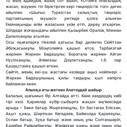
10 мың адамдық ашық сот ашып, «Отанға опасыздық
жасап, жаумен тіл біріктірген кері төңкерістік топ» деген
айыппен «Шығыс Түркістан халықтық төңкеріс
партиясының мүшесі» ретінде қолға алынған
Еменақынды өлім жазасына үкім етіп, дереу атқарған.
Шілдеде жоғарыдағы айыппен Қызырбек Оралов, Мәннан
Дәлелханұлы атылған.
Осы оқиғаларға тікелей қатысы бар делінген Сейітхан
Әбілқасымұлы Моңғолияға қашып өтсе, Тарбағатай
жерінен Жәркен Бөдешұлы; Боратала жерінен Айтан
Нүсіпханұлы, Әлімғазы Дәулетханұлы, т.б. лар
Қазақстанға қашып өткен.
Сөйтіп, менің екі-үш жастағы кезімде аңыз кейіпкері –
Жәркен Бөдешұлының қилы тағдыры қыл көпірге
байланған екен.
Алысқа аты жеткен Алатаудай шайыр
Балалық шағымыз Өр Алтайда өтті. Көне көздердің көбі
тірі кезі. Қариялар күбір-сыбырға жақын әңгімесінде
арыда – Бөке батыр Жырғалаңұлы, Ел бастаған Елісхан,
Ақыт қажы, Шәріпхан Көгедаев, Баймолда Қарекеұлы,
Оспан батыр, Зуқа батыр және оның ұлы Солтаншәріп,
Қалибек Райымбекұлы, Жәнімхан қажы және оның ұлы