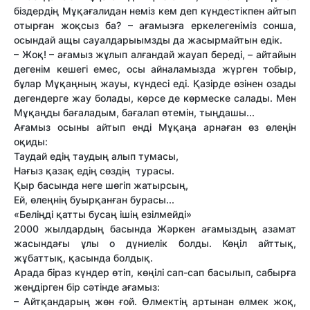
біздердің Мұқағалидан неміз кем деп күндестікпен айтып
отырған жоқсыз ба? – ағамызға еркелегеніміз сонша,
осындай ащы сауалдарыымзды да жасырмайтын едік.
– Жоқ! – ағамыз жұлып алғандай жауап береді, – айтайын
дегенім кешегі емес, осы айналамызда жүрген тобыр,
бұлар Мұқаңның жауы, күндесі еді. Қазірде өзінен озады
дегендерге жау болады, көрсе де көрмеске салады. Мен
Мұқаңды бағаладым, бағалап өтемін, тыңдашы...
Ағамыз осыны айтып енді Мұқаңа арнаған өз өлеңін
оқиды:
Таудай едің таудың алып тумасы,
Нағыз қазақ едің сөздің турасы.
Қыр басында неге шөгіп жатырсың,
Ей, өлеңнің буырқанған бурасы...
«Беліңді қатты бусаң ішің езілмейді»
2000 жылдардың басында Жәркен ағамыздың азамат
жасындағы ұлы о дүниелік болды. Көңіл айттық,
жұбаттық, қасында болдық.
Арада біраз күндер өтіп, көңілі сап-сап басылып, сабырға
жеңдірген бір сәтінде ағамыз:
– Айтқандарың жөн ғой. Өлмектің артынан өлмек жоқ,