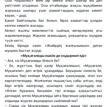
Осы «Бұрылыс» мені бір биікке алып шығар ма деп
үміттеніп отырмын. Осы кітабымды жақсы мұқабамен
жарыққа шығару үшін азаматтардың аздаған көмегі
керек, – деді.
Қанат Байтолаұлы бас болып, біраз азаматтар қолдан
келген көмегін жасады.
Келесі жылғы мемлекеттік сыйлық иегерлерінің аты
жарияланғанда Жәркен ағамыздың ұнжырғасы мүлдем
түсіп кетті.
Екінің бірінде сөзін: «Жәйірдің жалғызымын» деген
мұңмен бастап жүрді.
«Мұқағалиды ешкім де оңдырмап еді»
– Аға, сіз Мұқағалиды білесіз бе?
– Ее, жұрттың бәрі қазір Мұқағалишыл, «Мұқағали,
Мұқағали!» деп өтірік ұрандайды. Бауырым сенесің бе,
осының бәрі кезінде Мұқағалидан қашқандар, оған күн
көрсетпегендер. Жолғалған пышақтың сабы алтын, енді
бәрі өтірік көлгірсиді, осыларға сеніп жүрсіңдер ме.
«Өлген бураның басымен тірі атанды қорқытыпты»
дегендей, өлген Мұқағалиды айта бергенше шіркіндер көз
алдында жүрген ақындарын сыйламай ма?
– Сонда сіз Мұқағалиды қызғанып, мына тірі жүрген