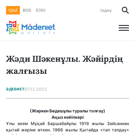
QAZ
RUS
ENG
Жәди Шәкенұлы. Жәйірдің
жалғызы
07.12.2022
ӘДЕБИЕТ
(Жәркен Бөдешұлы туралы толғау)
Аңыз кейіпкері
Ұлы әкем Мұқай Баршабайұлы 1919 жылы Зайсаннан
қытай жеріне өткен. 1966 жылы Қытайда «тап талдау»