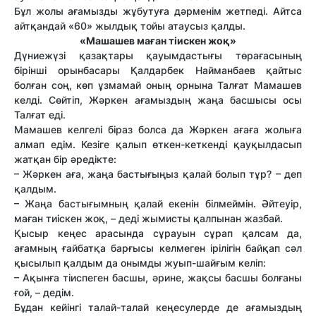
Бұл жолы ағамызды жұбутуға дәрменім жетпеді. Айтса
айтқандай «60» жылдық тойы атаусыз қалды.
«Машашев маған тіискен жоқ»
Дүниежүзі қазақтары қауымдастығы төрағасының
бірінші орынбасары Қалдарбек Найманбаев қайтыс
болған соң, көп ұзмамай оның орнына Талғат Мамашев
келді. Сөйтіп, Жәркен ағамыздың жаңа басшысы осы
Талғат еді.
Мамашев келгелі біраз болса да Жәркен ағаға жолыға
алмап едім. Кезіге қалып өткен-кеткенді қауқылдасып
жатқан бір әредікте:
– Жәркен аға, жаңа бастығыңыз қалай болып тұр? – деп
қалдым.
– Жаңа бастығымның қалай екенін білмеймін. Әйтеуір,
маған тиіскен жоқ, – деді жымисты қалпынан жазбай.
Қысыр кеңес арасында сұрауын сұрап қалсам да,
ағамның ғайбатқа барғысы келмеген ірілігін байқап сәл
қысылып қалдым да онымды жуып-шайғым келіп:
– Ақынға тіиспеген басшы, әрине, жақсы басшы болғаны
ғой, – дедім.
Бұдан кейінгі талай-талай кеңесулерде де ағамыздың