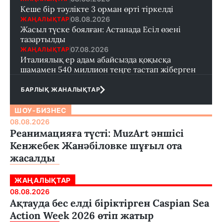
Кеше бір тәулікте 3 орман өрті тіркелді
08.08.2026
ЖАҢАЛЫҚТАР
Жасыл түске боялған: Астанада Есіл өзені
тазартылды
07.08.2026
ЖАҢАЛЫҚТАР
Италиялық ер адам абайсызда қоқысқа
шамамен 540 миллион теңге тастап жіберген
БАРЛЫҚ ЖАНАЛЫҚТАР
ШОУ-БИЗНЕС
08.08.2026
Реанимацияға түсті: MuzArt әншісі
Кенжебек Жанәбіловке шұғыл ота
жасалды
ЖАҢАЛЫҚТАР
08.08.2026
Ақтауда бес елді біріктірген Caspian Sea
Action Week 2026 өтіп жатыр