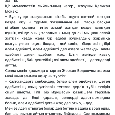
жатты.
ҚР мемлекеттік сыйлығының иегері, жазушы Қалихан
Ысқақ:
– Бұл күнде жазушының кітабы оқуға жетпей жатқан
кезде, оқушы тұрмақ жазушының өзі тасқа басқан
кітабын қолына тигізе алмай жатқан кезде, шыққан
күннің өзінде оның таралымы мың да екі мыңнан аспай
жатқан кезде жаңа бір әдеби журналдың жарыққа
шығуы үлкен оқиға болды, – дей келіп, – бізде екінің бірі
әлем әдебиеті, әлем әдебиеті деп өзгеге жалтайды, әлем
әдебиеті деген әдебиет жоқ. Шын мәнінде қазақ
әдебиетінің биік деңгейінің өзі әлем әдебиеті, – дегендерді
айтты.
Сонда менің қасымда отырған Жәркен Бөдешұлы ағамыз
мені шынтағымен ақырын түртіп:
– Қалихандарға сенбеңдер, бұлар әлем әдебиетін, шетел
әдебиетінің озық үлгілерін түгелге дерлік түбін түсіріп
оқып шықты. Тіпті бір мұншасын қазақшаға тәржіма
жасады да. Енді қарашы, сендерді адастырмақшы
болып, әлем әдебиеті деген жоқ деп отыр, – деді.
Мен әзілдеп отырған болар деп бетіне қадала қарап едім,
бар шындығын айтып отырғаны байқалды. Сәл жымидым