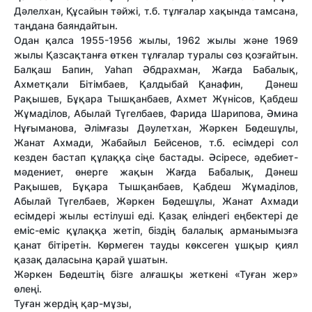
Дәлелхан, Құсайын тәйжі, т.б. тұлғалар хақында тамсана,
таңдана баяндайтын.
Одан қалса 1955-1956 жылы, 1962 жылы және 1969
жылы Қазсақтанға өткен тұлғалар туралы сөз қозғайтын.
Балқаш Бапин, Уаһап Әбдрахман, Жағда Бабалық,
Ахметқали Бітімбаев, Қалдыбай Қанафин, Дәнеш
Рақышев, Бұқара Тышқанбаев, Ахмет Жүнісов, Қабдеш
Жұмаділов, Абылай Түгелбаев, Фарида Шарипова, Әмина
Нұғыманова, Әлімғазы Дәулетхан, Жәркен Бөдешұлы,
Жанат Ахмади, Жабайыл Бейсенов, т.б. есімдері сол
кезден бастап құлаққа сіңе бастады. Әсіресе, әдебиет-
мәдениет, өнерге жақын Жағда Бабалық, Дәнеш
Рақышев, Бұқара Тышқанбаев, Қабдеш Жұмаділов,
Абылай Түгелбаев, Жәркен Бөдешұлы, Жанат Ахмади
есімдері жылы естілуші еді. Қазақ еліндегі еңбектері де
еміс-еміс құлаққа жетіп, біздің балалық арманымызға
қанат бітіретін. Көрмеген тауды көксеген ұшқыр қиял
қазақ даласына қарай ұшатын.
Жәркен Бөдештің бізге алғашқы жеткені «Туған жер»
өлеңі.
Туған жердің қар-мұзы,