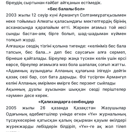
біреудің сыртынан ғайбат айтқанын естімедік.
«Бес балалы бол»
2003 жылы 12 сәуір күні Армангүл Солтанмұратқызымен
неке тойымыз Алматы қаласындағы мектептердің бірінің
асханасында қарапайым өтті. Жәркен ағамыз той иесі
сынды бастан-аяқ бірге болып, шад-шадыман күймен
толқып жүрді.
Алғашқы сөздің тізгіні қолына тигенде: «келініміз бес бала
тапсын, бес бала...» деп бес саусағын алға сермеп,
бірнеше қайталады. Біреулер жаңа түскен келін үшін ерсі
көрсе, біреулер ағамызға мәз бола шапалақ соғып жатты.
«Адамның аузындағы Алланың құлағына ілігеді» дейтін
қазақ сөзі бар, сол бата дарыды. Өзі түсірген Армангүл
келіні Алланың әмірімен өмірге бес перзент сыйлады
Ақынның дуалы ауызынан шыққан сөзді періштелер
«әумин» десе керек.
«Қалихандарға сенбеңдер
2005 жылы 26 қазанда Қазақстан Жазушылар
Одағының әдебиетшілер үнінде өткен «Үн» журналының
тұсаукесеріне қатысқан қалың оқырман қауым өкілдері
жүрекжарды лебіздерін білдіріп, «Үн»-ге ақ жол тілеп