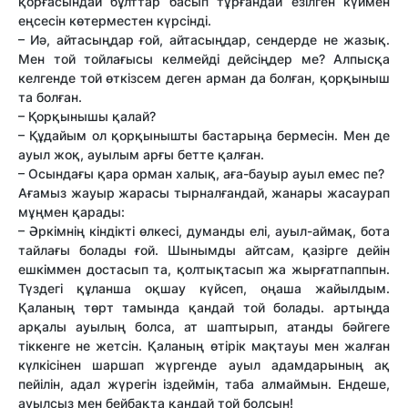
қорғасындай бұлттар басып тұрғандай езілген күймен
еңсесін көтерместен күрсінді.
– Иә, айтасыңдар ғой, айтасыңдар, сендерде не жазық.
Мен той тойлағысы келмейді дейсіңдер ме? Алпысқа
келгенде той өткізсем деген арман да болған, қорқыныш
та болған.
– Қорқынышы қалай?
– Құдайым ол қорқынышты бастарыңа бермесін. Мен де
ауыл жоқ, ауылым арғы бетте қалған.
– Осындағы қара орман халық, аға-бауыр ауыл емес пе?
Ағамыз жауыр жарасы тырналғандай, жанары жасаурап
мұңмен қарады:
– Әркімнің кіндікті өлкесі, думанды елі, ауыл-аймақ, бота
тайлағы болады ғой. Шынымды айтсам, қазірге дейін
ешкіммен достасып та, қолтықтасып жа жырғатпаппын.
Түздегі құланша оқшау күйсеп, оңаша жайылдым.
Қаланың төрт тамында қандай той болады. артыңда
арқалы ауылың болса, ат шаптырып, атанды бәйгеге
тіккенге не жетсін. Қаланың өтірік мақтауы мен жалған
күлкісінен шаршап жүргенде ауыл адамдарының ақ
пейілін, адал жүрегін іздеймін, таба алмаймын. Ендеше,
ауылсыз мен бейбақта қандай той болсын!