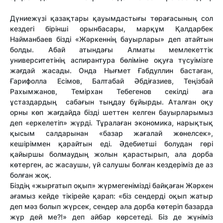
Дүниежүзі қазақтары қауымдастығы төрағасының сол
кездегі бірінші орынбасары, марқұм Қалдарбек
Найманбаев бізді «Жәркеннің бауырлары» деп атайтын
болды. Абай атындағы Алматы мемлекеттік
университетінің аспирантура бөліміне оқуға түсуімізге
жағдай жасады. Онда Нығмет Ғабдуллин бастаған,
Ғарифолла Есімов, Балтабай Әбдіғазиев, Теңізбай
Рахымжанов, Темірхан Тебегенов секілді аға
ұстаздардың сабағын тыңдау бұйырды. Аталған оқу
орны көп жағдайда бізді шеттен келген бауырларымыз
деп «еркелетіп» жүрді. Тұралаған экономика, нарықтық
қысым салдарынан «базар жағалай жөнелсек»,
кешіріммен қарайтын еді. Әдебиетші болудан гөрі
қайыршы болмаудың жолын қарастырып, ала дорба
көтерген, ас жасаушы, үй салушы болған кездеріміз де аз
болған жоқ.
Біздің «жырғатып оқып» жүрмегенімізді байқаған Жәркен
ағамыз кейде тікірейе қарап: «біз сендерді оқып жатыр
деп мәз болып жүрсек, сендер ала дорба көтеріп базарда
жүр дей ме?!» деп айбар көрсетеді. Біз де жүніміз