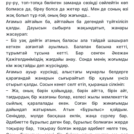
ру-ру, топ-топқа бөлінген заманда сөзіңді сөйлейтін көп
болмаса да, біреу болса да жетер еді. Мен де соның өзі
жоқ болып тұр ғой, оның бер жағында...
Ағамыз айтайын ба, айтпайын ба дегендей тұйткілісіп
қалды. Дауысын сыбырға жақындатып, жанары
жасаурап:
– Біз уақ дейтін атаның баласы ала тайдай шашырап
кеткен азғантай ауылмыз. Балапан басына кетті,
тұрымтай тұсына кетті. Бар сенген Әкежан
Қажігелдиніміздің жағдайы анау. Сонда менің жоғымды
кім жоқтайды деп жүрсіңдер.
Ағамыз ауыр күрсінді, алыстағы мұнарлы белдерге
қарағандай жанарын сығырайтып бір қауым үнсіз
отырып қалды. Сосын кенет селт етіп, қыранша сілкініп:
– Жә, оның бәрін қойыңдар, бәрін айтта, бірін айт,
тағдырдың бір жазғаны болар, келесі жылы мемлекеттік
сыйлық қаралалады екен. Соған бір жинағымды
дайындап жатырмын. Атын «Бұрылыс» қойдым.
Сеніңдер, мүлде басқаша екпін, жаңа сүрлеу бар.
Әдебиетте бұрылыс деген бар, бұрылыс болмаған жерде
тоқырау бар, тоқырау болған жерде әдебиет нөлге тең.