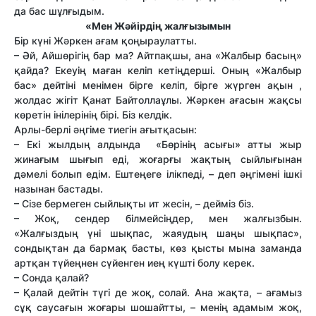
да бас шұлғыдым.
«Мен Жәйірдің жалғызымын
Бір күні Жәркен ағам қоңыраулатты.
– Әй, Айшөрігің бар ма? Айтпақшы, ана «Жалбыр басың»
қайда? Екеуің маған келіп кетіңдерші. Оның «Жалбыр
бас» дейтіні менімен бірге келіп, бірге жүрген ақын ,
жолдас жігіт Қанат Байтоллаұлы. Жәркен ағасын жақсы
көретін інілерінің бірі. Біз келдік.
Арлы-берлі әңгіме тиегін ағытқасын:
– Екі жылдың алдында «Бөрінің асығы» атты жыр
жинағым шығып еді, жоғарғы жақтың сыйлығынан
дәмелі болып едім. Ештеңеге ілікпеді, – деп әңгімені ішкі
назынан бастады.
– Сізе бермеген сыйлықты ит жесін, – дейміз біз.
– Жоқ, сендер білмейсіңдер, мен жалғызбын.
«Жалғыздың үні шықпас, жаяудың шаңы шықпас»,
сондықтан да бармақ басты, көз қысты мына заманда
артқан түйеңнен сүйенген иең күшті болу керек.
– Сонда қалай?
– Қалай дейтін түгі де жоқ, солай. Ана жақта, – ағамыз
сұқ саусағын жоғары шошайтты, – менің адамым жоқ,