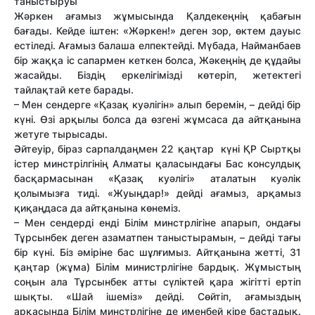
таныстыруы
Жәркен ағамыз жұмысында Қалдекеңнің қабағын
бағады. Кейде іштен: «Жәркен!» деген зор, өктем дауыс
естіледі. Ағамыз балаша елпектейді. Мүбада, Найманбаев
бір жаққа іс сапармен кеткен болса, Жәкеңнің де құдайы
жасайды. Біздің еркелігімізді көтеріп, жетектегі
тайлақтай кете барады.
– Мен сендерге «Қазақ куәлігін» алып беремін, – дейді бір
күні. Өзі арқылы болса да өзгені жұмсаса да айтқанына
жетуге тырысады.
Әйтеуір, біраз сарпалдаңмен 22 қаңтар күні ҚР Сыртқы
істер минстрілгінің Алматы қаласындағы Бас консулдық
басқармасынан «Қазақ куәлігі» аталатын куәлік
қолымызға тиді. «Жуыңдар!» дейді ағамыз, арқамыз
қиқаңдаса да айтқанына көнеміз.
– Мен сендерді енді Білім минстрлігіне апарып, ондағы
Тұрсынбек деген азаматпен таныстырамын, – дейді тағы
бір күні. Біз әміріне бас шұлғимыз. Айтқанына жетті, 31
қаңтар (жұма) Білім министрлігіне бардық. Жұмыстың
соңын ала Тұрсынбек атты сүліктей қара жігітті ертіп
шықты. «Шай ішеміз» дейді. Сөйтіп, ағамыздың
арқасында Білім минстрлігіне де именбей кіре бастадық.