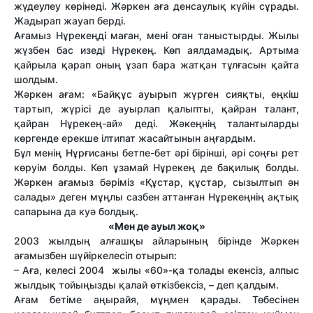
жүдеулеу көрінеді. Жәркен аға денсаулық күйін сұрады.
Жадырап жауап берді.
Ағамыз Нұрекеңді маған, мені оған таныстырды. Жылы
жүзбен бас изеді Нұрекең. Көп аялдамадық. Артыма
қайрыла қарап оның ұзап бара жатқан тұлғасын қайта
шолдым.
Жәркен ағам: «Байқұс ауырып жүрген сияқты, еңкіш
тартып, жүрісі де ауырлап қалыпты, қайран талант,
қайран Нұрекең-ай» деді. Жәкеңнің талантыларды
көргенде ерекше ілтипат жасайтынын аңғардым.
Бұл менің Нұрғисаны бетпе-бет әрі бірінші, әрі соңғы рет
көруім болды. Көп ұзамай Нұрекең де бақилық болды.
Жәркен ағамыз бәріміз «Құстар, құстар, сызылтып ән
салады» деген мұңлы сазбен аттанған Нұрекеңнің ақтық
сапарына да куә болдық.
«Мен де ауыл жоқ»
2003 жылдың алғашқы айларының бірінде Жәркен
ағамызбен шүйіркелесіп отырып:
– Аға, келесі 2004 жылы «60»-қа толады екенсіз, алпыс
жылдық тойыңызды қалай өткізбексіз, – деп қалдым.
Ағам бетіме аңырайя, мұңмен қарады. Төбесінен