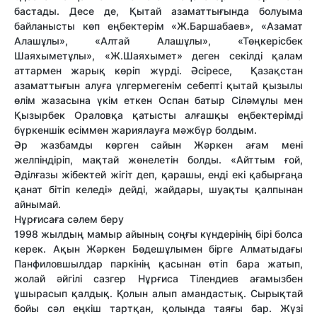
бастады. Десе де, Қытай азаматтығында болуыма
байланысты көп еңбектерім «Ж.Баршабаев», «Азамат
Алашұлы», «Алтай Алашұлы», «Төңкерісбек
Шаяхыметұлы», «Ж.Шаяхымет» деген секілді қалам
аттармен жарық көріп жүрді. Әсіресе, Қазақстан
азаматтығын алуға үлгермегенім себепті қытай қызылы
өлім жазасына үкім еткен Оспан батыр Сіләмұлы мен
Қызырбек Ораловқа қатысты алғашқы еңбектерімді
бүркеншік есіммен жариялауға мәжбүр болдым.
Әр жазбамды көрген сайын Жәркен ағам мені
желпіндіріп, мақтай жөнелетін болды. «Айттым ғой,
Әділғазы жібектей жігіт деп, қарашы, енді екі қабырғаңа
қанат бітіп келеді» дейді, жайдары, шуақты қалпынан
айнымай.
Нұрғисаға сәлем беру
1998 жылдың мамыр айының соңғы күндерінің бірі болса
керек. Ақын Жәркен Бөдешұлымен бірге Алматыдағы
Панфиловшылдар паркінің қасынан өтіп бара жатып,
жолай әйгілі сазгер Нұрғиса Тілендиев ағамызбен
ұшырасып қалдық. Қолын алып амандастық. Сырықтай
бойы сәл еңкіш тартқан, қолында таяғы бар. Жүзі