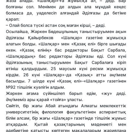
жаза алады. «Шалқар»-ға жұмысқа ал, – деді. Бар
болғаны сол. Менімен де алдын ала мұндай кеңес
болмаса да, уәделесіп алғандай Әділғазы да бетіме
қарап:
– Олай болса түскі астан соң маған кірші, – деді.
Осылайша, Жәркен Бөдешұлының таныстыруымен ақын
Әділғазы Қайырбеков «Шалқар» газетіне жұмысқа
алатын болды. «Шалқар» мен «Қазақ елі» бірге шығады
екен. «Қазақ елінің» бас редакторы Бақыт Сарбала,
«Шалқардың» бас редакторы Әділғазы еді. Сол күні
Әділғазының таныстыруымен Бақыт Сарбалаға кіріп
өтініш қалдырдым. 25 маусым күні ресми жұмысқа
кірдім. 26 күні «Шалқар»-да «Қазық» атты әңгімем
басылды. 7 шілде күні «Қазақ елі»-«Шалқар» газетінен
№92 тілшілік куәлігін алдым.
Жәркен ағама сүйіншілеп барып едім, «жу» деді.
Әңгімеміз ары қарай «тойға» ұласты.
Сөйтіп, бір жағы Абай атындағы Алматы мемлекеттік
университетінің филология факультетінен аспиранттық
білім алсам, бір жағы «Шалқар» газетінде тілшілік жұмыс
атқардым. Қытай қазақтарының мәдениеті мен
әдебиетіне қатысты көптеген мақалаларым жариялана