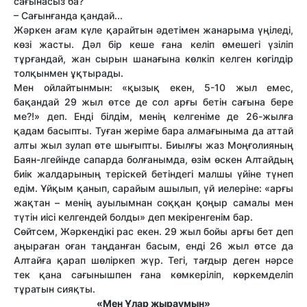
сағынасыз ба?
– Сағынғанда қандай...
Жәркен ағам күле қарайтын әдетімен жанарыма үңіледі,
көзі жасты. Дәл бір кеше ғана келіп өмешегі үзіліп
тұрғандай, жан сырын шанағына көлкіп келген көгілдір
толқынмен ұқтырады.
Мен ойлайтынмын: «қызық екен, 5-10 жыл емес,
бақандай 29 жыл өтсе де сол арғы бетін сағына бере
ме?!» деп. Енді білдім, менің келгеніме де 26-жылға
қадам басыпты. Туған жеріме бара алмағыныма да аттай
алты жыл зулап өте шығыпты. Биылғы жаз Моңғолияның
Баян-лгейінде сапарда болғанымда, өзім өскен Алтайдың
биік жалдарының теріскей бетіндегі малшы үйіне түнеп
едім. Ұйқым қанып, сарайым ашылып, үй иелеріне: «арғы
жақтан – менің ауылымнан соққан қоңыр самалы мен
түтін иісі келгендей болды» деп мекіренгенім бар.
Сөйтсем, Жәркендікі рас екен. 29 жыл бойы арғы бет деп
аңыраған оған таңданған басым, енді 26 жыл өтсе да
Алтайға қарап шөліркеп жүр. Тегі, тағдыр деген нәрсе
тек қана сағынышпен ғана көмкеріліп, көркемделіп
тұратын сияқты.
«Мен Ұлар жыраумын»