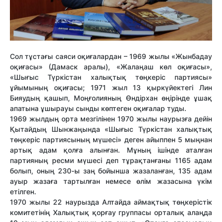
Сол тұстағы саяси оқиғалардан – 1969 жылы «Жынбадау
оқиғасы» (Дамаск аралы), «Жалаңаш көл оқиғасы»,
«Шығыс Түркістан халықтық төңкеріс партиясы»
ұйымының оқиғасы; 1971 жыл 13 қыркүйектегі Лин
Бияудың қашып, Моңғолияның Өндірхан өңірінде ұшақ
апатына ұшырауы сынды көптеген оқиғалар туды.
1969 жылдың орта мезгілінен 1970 жылы наурызға дейін
Қытайдың Шынжаңында «Шығыс Түркістан халықтық
төңкеріс партиясының мүшесі» деген айыппен 5 мыңнан
артық адам қолға алынған. Мұның ішінде аталған
партияның ресми мүшесі деп тұрақтанғаны 1165 адам
болып, оның 230-ы заң бойынша жазаланған, 135 адам
ауыр жазаға тартылған немесе өлім жазасына үкім
етілген.
1970 жылы 22 наурызда Алтайда аймақтық төңкерістік
комитетінің Халықтық қорғау группасы орталық алаңда