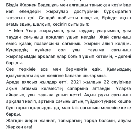
Біздің Жәркен Бөдешұлымен алғашқы танысқан кезімізде
көп өлеңдерін жыраулар дәстүрімен бұрқыратып
жазатын еді. Сондай шабытты шақтың бірінде ақын
ағамыздың, шалқып, көсіліп оытырып:
– Мен Ұлар жыраумын, ұлы таудың ұларымын, ұлы
таудан сағыныш арқалап ұшып келдім. Жай сағыныш
емес қазақ поэзиясына сағыныш жырын алып келдім.
Күндердің күнінде сол ұлы тауыма сағыныш
жырларымды арқалап ұлар болып ұшып кетемін, – дегені
бар-ды.
Сөз төркініе аса мән бермейтін едік. Қымыздың
қызуындағы ақын желігіне балаған шығармыз.
Арада аялсыз жылдар өтті. 2021 жылдын 22 cәуірінде
ақын ағамыз келместің сапарына аттанды. Ұларға
айналып, ұлы тауына ұшып кетті. Ақын рухы сағыныш
арқалап келіп, артына сағыныштың түйдек-түйдек көшпе
бұлттарын қалдырды да, мәңгілік сағыныш мекеніне кете
барды.
Жатқан жерің жаннат, топырағың торқа болсын, аяулы
Жәркен аға!