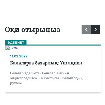
Оқи отырыңыз
ӘДЕБИЕТ
11.02.2022
Балаларға базарлық: Үш аңшы
Балалар әдебиеті – балалар өмірінің
энциклопедиясы. Ең бастысы – балалардың
рухани...