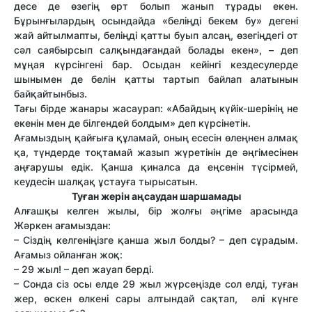
десе де өзегің өрт болып жанып тұрады екен.
Бұрынғылардың осындайда «беліңді бекем бу» дегені
жай айтылмапты, беліңді қатты буып алсаң, өзегіңдегі от
сәл саябырсып салқындағандай болады екен», – деп
мұңая күрсінгені бар. Осыдан кейінгі кездесулерде
шынымен де белін қатты тартып байлап алатынын
байқайтынбыз.
Тағы бірде жанары жасаурап: «Абайдың күйік-шерінің не
екенін мен де білгендей болдым» деп күрсінетін.
Ағамыздың қайғыға құламай, оның есесін өлеңнен алмақ
қа, түндерде тоқтамай жазып жүретінін де әңгімесінен
аңғарушы едік. Қанша қиналса да еңсенін түсірмей,
кеудесін шалқақ ұстауға тырысатын.
Туған жерін аңсаудан шаршамады
Алғашқы келген жылы, бір жолғы әңгіме арасында
Жәркен ағамыздан:
– Сіздің келгеніңізге қанша жыл болды? – деп сұрадым.
Ағамыз ойланған жоқ:
– 29 жыл! – деп жауап берді.
– Сонда сіз осы елде 29 жыл жүрсеңізде сол елді, туған
жер, өскен өлкені сары алтындай сақтап, әлі күнге