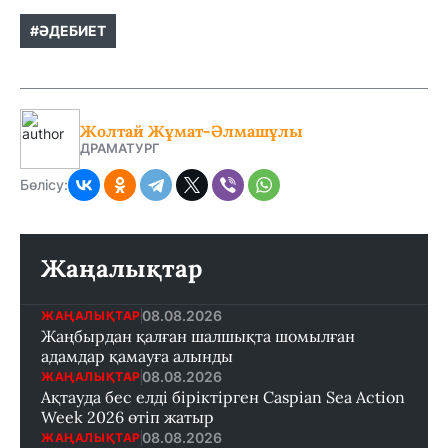
#ӘДЕБИЕТ
Жолтай Жұмат-Әлмашұлы
ДРАМАТУРГ
Бөлісу:
Жаңалықтар
08.08.2026
ЖАҢАЛЫҚТАР
Жаңбырдан қалған шалшықта шомылған
адамдар қамауға алынды
08.08.2026
ЖАҢАЛЫҚТАР
Ақтауда бес елді біріктірген Caspian Sea Action
Week 2026 өтіп жатыр
08.08.2026
ЖАҢАЛЫҚТАР