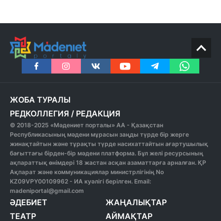
ЖОБА ТУРАЛЫ
РЕДКОЛЛЕГИЯ
/
РЕДАКЦИЯ
© 2018-2025 «Мәдениет порталы» АА - Қазақстан
Республикасының мәдени мұрасын заңды түрде бір жерге
жинақтайтын және тұрақты түрде насихаттайтын ағартушылық
бағыттағы бірден-бір мәдени платформа. Бұл желі ресурсының
ақпараттық өнімдері 18 жастан асқан азаматтарға арналған. ҚР
Ақпарат және коммуникациялар министрлігінің No
KZ09VPY00109962 - ИА куәлігі берілген. Email:
madeniportal@gmail.com
ӘДЕБИЕТ
ЖАҢАЛЫҚТАР
ТЕАТР
АЙМАҚТАР