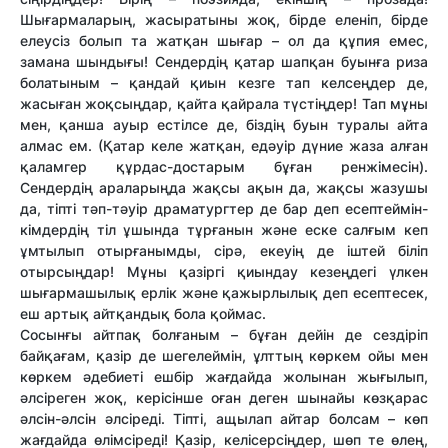
Шығармаларың, жасыратыны жоқ, бірде еленіп, бірде
елеусіз болып та жатқан шығар – ол да құпия емес,
замана шындығы! Сендердің қатар шапқан буынға риза
болатыным – қандай қиын кезге тап келсеңдер де,
жасыған жоқсыңдар, қайта қайрала түстіңдер! Тап мұны
мен, қанша ауыр естілсе де, біздің буын туралы айта
алмас ем. (Қатар келе жатқан, едәуір дүние жаза алған
қаламгер құрдас-достарым бұған ренжімесін).
Сендердің араларыңда жақсы ақын да, жақсы жазушы
да, тіпті тәп-тәуір драматургтер де бар деп есептеймін-
кімдердің тіл ұшында тұрғанын және еске салғым кеп
ұмтылып отырғанымды, сірә, екеуің де іштей біліп
отырсыңдар! Мұны қазіргі қиындау кезеңдегі үлкен
шығармашылық ерлік және қажырлылық деп есептесек,
еш артық айтқандық бола қоймас.
Сосынғы айтпақ болғаным – бұған дейін де сездіріп
байқағам, қазір де шегелеймін, ұлттың көркем ойы мен
көркем әдебиеті ешбір жағдайда жолынан жығылып,
әлсіреген жоқ, керісінше оған деген шынайы көзқарас
әлсін-әлсін әлсіреді. Тіпті, ащылап айтар болсам – көп
жағдайда өлімсіреді! Қазір, келісерсіңдер, шөп те өлең,