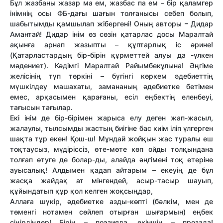
Бұл жазбаны жазар ма ем, жазбас па ем – бір қаламгер
інімнің осы ФБ-дағы шағын толғанысы себеп болып,
шабытымды қамшылап жібергені! Оның авторы – Дидар
Амантай! Дидар інім өз сөзін қатарлас досы Маралтай
ақынға арнап жазыпты – құптарлық іс әрине!
(Қатарластардың бір-бірін құрметтей алуы да -үлкен
мәдениет). Кәдімгі Маралтай Райымбекұлына! Әңгіме
желісінің түп төркіні – бүгінгі көркем әдебиеттің
мүшкілдеу машахаты, замананың әдебиетке бетімен
емес, арқасымен қарағаны, есіл еңбектің еленбеуі,
тағысын тағылар.
Екі інім де бір-бірімен жарыса елу деген жап-жасыл,
жалаулы, тылсымды жастың биігіне бас киім іліп үлгерген
шақта тұр екен! Қош-ш! Мұндай жойқын жас туралы еш
тоқтаусыз, мүдіріссіз, өте-мөте көп ойды толқындана
толғап өтуге де болар-ды, алайда әңгімені тоқ етеріне
ауысалық! Алдымен қадап айтарым – екеуің де бұл
жасқа жайдақ ат мінгендей, асыр-тасыр шауып,
құйындатып құр қол келген жоқсыңдар,
Аллаға шүкір, әдебиетке азды-көпті (бәлкім, мен де
төменгі нотамен сөйлеп отырған шығармын) еңбек
сіңірдіңдер! Бірің – поэзияда, екіншің – прозада!