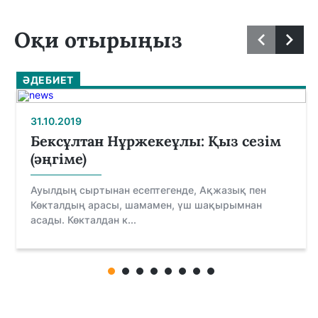
Оқи отырыңыз
ӘДЕБИЕТ
31.10.2019
Бексұлтан Нұржекеұлы: Қыз сезім
(әңгіме)
Ауылдың сыртынан есептегенде, Ақжазық пен
Көкталдың арасы, шамамен, үш шақырымнан
асады. Көкталдан к...