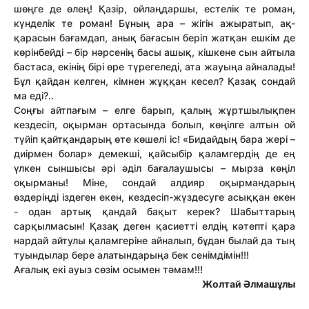
шөңге де өлең! Қазір, ойлаңдаршы, естелік те роман,
күнделік те роман! Бұның ара – жігін ажыратып, ақ-
қарасын бағамдап, анық бағасын беріп жатқан ешкім де
көрінбейді – бір нәрсенің басы ашық, кішкене сын айтыла
бастаса, екінің бірі өре түрегеледі, ата жауыңа айналады!
Бұл қайдан келген, кімнен жұққан кесел? Қазақ сондай
ма еді?..
Соңғы айтпағым – елге барып, қалың жұртшылықпен
кездесіп, оқырман ортасында болып, көңілге алтын ой
түйіп қайтқандарың өте көшелі іс! «Бидайдың бара жері –
диірмен болар» демекші, қайсыбір қаламгердің де ең
үлкен сыншысы әрі әділ бағалаушысы – мырза көңіл
оқырманы! Міне, сондай алдияр оқырмандарың
өздеріңді іздеген екен, кездесіп-жүздесуге асыққан екен
- одан артық қандай бақыт керек? Шабыттарың
сарқылмасын! Қазақ деген қасиетті елдің кәтепті қара
нардай айтулы қаламгеріне айналып, бұдан былай да тың
туындылар бере алатындарыңа бек сенімдімін!!!
Ағалық екі ауыз сөзім осымен тәмам!!!
Жолтай Әлмашұлы