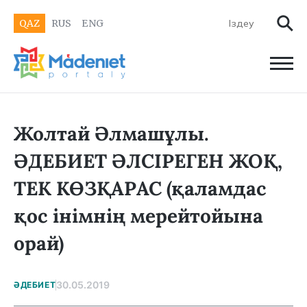
QAZ
RUS
ENG
Жолтай Әлмашұлы.
ӘДЕБИЕТ ӘЛСІРЕГЕН ЖОҚ,
ТЕК КӨЗҚАРАС (қаламдас
қос інімнің мерейтойына
орай)
30.05.2019
ӘДЕБИЕТ