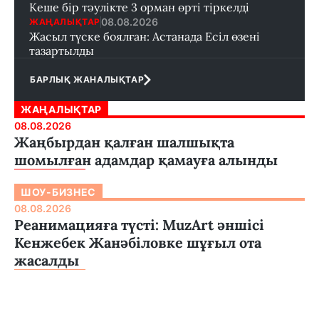
Кеше бір тәулікте 3 орман өрті тіркелді
08.08.2026
ЖАҢАЛЫҚТАР
Жасыл түске боялған: Астанада Есіл өзені
тазартылды
БАРЛЫҚ ЖАНАЛЫҚТАР
ЖАҢАЛЫҚТАР
08.08.2026
Жаңбырдан қалған шалшықта
шомылған адамдар қамауға алынды
ШОУ-БИЗНЕС
08.08.2026
Реанимацияға түсті: MuzArt әншісі
Кенжебек Жанәбіловке шұғыл ота
жасалды