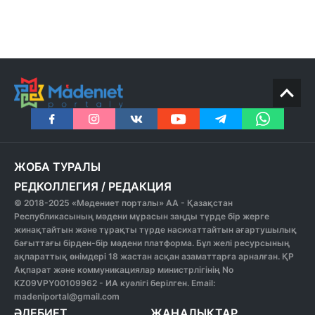
ЖОБА ТУРАЛЫ
РЕДКОЛЛЕГИЯ
/
РЕДАКЦИЯ
© 2018-2025 «Мәдениет порталы» АА - Қазақстан
Республикасының мәдени мұрасын заңды түрде бір жерге
жинақтайтын және тұрақты түрде насихаттайтын ағартушылық
бағыттағы бірден-бір мәдени платформа. Бұл желі ресурсының
ақпараттық өнімдері 18 жастан асқан азаматтарға арналған. ҚР
Ақпарат және коммуникациялар министрлігінің No
KZ09VPY00109962 - ИА куәлігі берілген. Email:
madeniportal@gmail.com
ӘДЕБИЕТ
ЖАҢАЛЫҚТАР