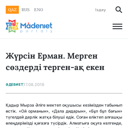
QAZ
RUS
ENG
Жүрсін Ерман. Мерген
сөздерді терген-ақ екен
17.08.2018
ӘДЕБИЕТ
Қадыр Мырза Әліге мектеп оқушысы кезімізден табынып
өстік. «Ой орманын», «Дала дидарын», «Бұл бұл бағын»
түгелдей дерлік жатқа білуші едік. Соған еліктеп алғашқы
өлеңдерімізді қағазға түсірдік. Алматыға оқуға келгенде,