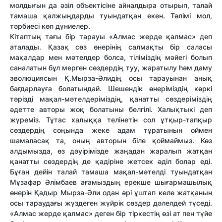
молдығын да әзіл объектісіне айналдыра отырып, талай
тамаша қалжыңдарды туындатқан екен. Тәлімі мол,
тәрбиесі көп дүниелер.
Кітаптың тағы бір тарауы «Алмас жерде қалмас» деп
аталады. Қазақ сөз өнерінің салмақты бір саласы
мақалдар мен мәтелдер болса, тіліміздің мәйегі болып
саналатын бұл мерген сөздердің туу, жаратылу һәм даму
эволюциясын Қ.Мырза-Әлидің осы тарауынан анық
бағдарлауға болатындай. Шешендік өнеріміздің көркі
тәрізді мақал-мәтелдеріміздің, қанатты сөздеріміздің
әдетте авторы жоқ болатыны белгілі. Халықтыкі деп
жүреміз. Тұтас халыққа телінетін сол ұтқыр-тапқыр
сөздердің соңында жеке адам тұратынын оймен
шамаласақ та, оның авторын біле қоймаймыз. Көз
алдымызда, өз дәуірімізде жаңадан жаралып жатқан
қанатты сөздердің де қадіріне жетсек әділ болар еді.
Бұған дейін талай тамаша мақал-мәтелді туындатқан
Мұзафар Әлімбаев ағамыздың ерекше шығармашылық
өнерін Қадыр Мырза-Әли одан әрі ұштап келе жатқанын
осы тараудағы жүздеген жүйрік сөздер дәлелдей түседі.
«Алмас жерде қалмас» деген бір тіркестің өзі ат пен түйе