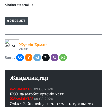
Madenietportal.kz
#ӘДЕБИЕТ
Жүрсін Ерман
АҚЫН
Бөлісу:
Жаңалықтар
09.08.2026
ЖАҢАЛЫҚТАР
БҚО-да автобус өртеніп кетті
09.08.2026
ЖАҢАЛЫҚТАР
Әділет Зейнелдің анасы өтемақы туралы сөз