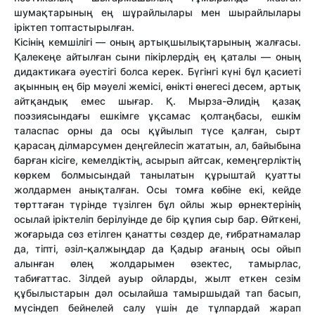
шумақтарының ең шұрайлылары мен шырайлылары
іріктеп топтастырылған.
Кісінің кемшілігі — оның артықшылықтарының жалғасы.
Қалекеңе айтылған сыни пікірлердің ең қаталы — оның
дидактикаға әуестігі болса керек. Бүгінгі күні бұл қасиеті
ақынның ең бір мәуелі жемісі, өнiктi өнегесі десем, артық
айтқандық емес шығар. Қ. Мырза-Әлидің қазақ
поэзиясындағы ешкімге ұқсамас қолтаңбасы, ешкім
таласпас орны да осы құйылып түсе қалған, сырт
қарасаң ділмарсумен деңгейлесіп жататын, ал, байыбына
барған кісіге, кемелдіктің, асырып айтсак, кемеңгерліктің
көркем болмысындай танылатын құрыштай қуатты
жолдармен анықталған. Осы томға көбіне екі, кейде
төрттаған түрінде түзілген бұл ойлы жыр өрнектерінің
осылай іріктеліп берілуінде де бір құпия сыр бар. Өйткені,
жоғарыда сөз етілген қанатты сөздер де, ғибратнамалар
да, тіпті, әзіл-қалжыңдар да Қадыр ағаның осы ойып
алынған өлең жолдарымен өзектес, тамырлас,
табиғаттас. Зілдей ауыр ойларды, жылт еткен сезім
құбылыстарын дәл осылайша тамыршыдай тап басып,
мүсіндеп бейнелей салу үшін де тұлпардай жарап