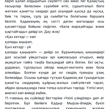
беріп қалап алдыратын сәулетті сөз емес пе! Қазақтың
ғасырлар белесінен сүрінбей өтіп, сұрыпталып бізге
жеткен қанатты сөздері дәл осындай қысқа да нұсқа,
биік те терең, сұлу да сымбатты болатыны баршаға
белгілі. Қадекеңнің ең сәтті деген мәтелдері осы
қасиеттерді бойына сіңірген. «Бала марқайтады және
қартайтады» дейді ол. Дау жоқ!
«Қаз кетеді — көл
қалады аңырап,
Қыз кетеді - үй
қалады қаңырап» — дейді ол. Бұрынғының шешендері
дәл осылай ұйқастыра әрі қиюласыра отырып, өмір
ақиқатын тайға таңба басқандай айта білген. Екі оқты,
дүдамал, тұрлаусыз ойлар мақал-мәтелге өзек бола
алмайды. Болған күнде де ол сөздің ғұмыры ұзақ
болмайды. Осыны қағида тұтқан Қадeкeң өзі туындатқан
қанатты сөздерінің құйрық-жалын сәйгүліктей тарап,
әбден орныққанда ғана топқа қосатын тәрізді. Үлгісі мол,
өнегесі көп өнімді еңбек.
11-томның ең сүйкімді беттеріне «Үкілі үзінділер» деп ат
берілген. Бұл бөлімге Қадыр Мырза-Әлидің бүкіл
поэтикалық шығармашылық ғұмырында жазған