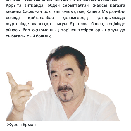
Қорыта айтқанда, әбден сұрыпталған, жақсы қағазға
көркем басылған осы көптомдықтың Қадыр Мырза-Әли
секілді қайталанбас қаламгердің қатарымызда
жүргенінде жарыққа шығуы бір олжа болса, көңілінде
айнасы бар оқырманның төрінен тезірек орын алуы да
сыбағалы сый болмақ.
Жүрсін Ерман