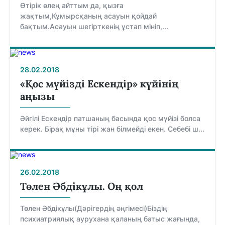
Өтірік өлең айттым да, қызға
жақтым,Кұмырсқаның асауын қойдай
бақтым.Асауын шегірткенің ұстап мініп,...
28.02.2018
«Қос мүйізді Ескендір» күйінің
аңызы
Әйгілі Ескендір патшаның басында қос мүйізі болса
керек. Бірақ мұны тірі жан білмейді екен. Себебі ш...
26.02.2018
Төлен Әбдікұлы. Оң қол
Төлен Әбдікұлы(Дәрігердің әңгімесі)Біздің
психиатриялық аурухана қаланың батыс жағында,