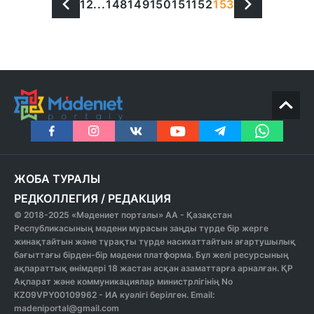
1
2
...
148
149
150
151
152
153
ЖОБА ТУРАЛЫ
РЕДКОЛЛЕГИЯ
/
РЕДАКЦИЯ
© 2018-2025 «Мәдениет порталы» АА - Қазақстан
Республикасының мәдени мұрасын заңды түрде бір жерге
жинақтайтын және тұрақты түрде насихаттайтын ағартушылық
бағыттағы бірден-бір мәдени платформа. Бұл желі ресурсының
ақпараттық өнімдері 18 жастан асқан азаматтарға арналған. ҚР
Ақпарат және коммуникациялар министрлігінің No
KZ09VPY00109962 - ИА куәлігі берілген. Email:
madeniportal@gmail.com