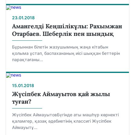
23.01.2018
Амангелді Кеңшілікұлы: Рахымжан
Отарбаев. Шеберлік пен шындық
Бұрыннан білетін жазушымның жаңа кітабын
қолыма ұстап, баспахананың иісі шыққан беттерін
парақтағаны...
15.01.2018
Жүсіпбек Аймауытов қай жылы
туған?
Жүсіпбек АймауытовБүгінде аты мәшһүр көрнекті
қаламгер, қазақ әдебиетінің классигі Жүсіпбек
Аймауытұ...