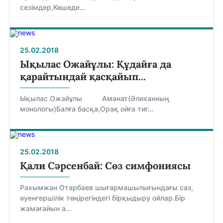
сезімдер,Көшеде...
25.02.2018
Ықылас Ожайұлы: Құдайға да
қарайтындай қасқайып...
Ықылас Ожайұлы Аманат(Әлиханның
монологы)Балға басқа,Орақ ойға тиг...
25.02.2018
Қали Сәрсенбай: Сөз симфониясы
Рахымжан Отарбаев шығармашылығындағы саз,
әуенгершілік төңірегіндегі бірқыдыру ойлар.Бір
жамағайын а...