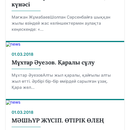
күнәсі
Мағжан ЖұмабаевШолпан Сәрсенбайға шыққан
жылы өзіндей жас келіншектермен аулақта
кеңескенде: «...
01.03.2018
Мұхтар Әуезов. Қаралы сұлу
Мұхтар ӘуезовАлты жыл қаралы, қайғылы алты
жыл өтті. Әрбірі бір-бір өмірдей сарылған ұзақ.
Қара жел...
01.03.2018
МӘШҺҮР ЖҮСІП. ӨТІРІК ӨЛЕҢ