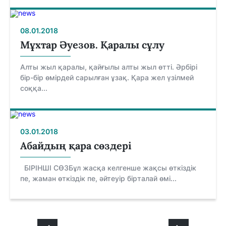
08.01.2018
Мұхтар Әуезов. Қаралы сұлу
Алты жыл қаралы, қайғылы алты жыл өтті. Әрбірі
бір-бір өмірдей сарылған ұзақ. Қара жел үзілмей
соққа...
03.01.2018
Абайдың қара сөздері
БІРІНШІ СӨЗБұл жасқа келгенше жақсы өткіздік
пе, жаман өткіздік пе, әйтеуір бірталай өмі...