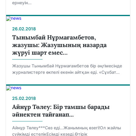
ер­неуін...
26.02.2018
Тынымбай Нұрмағамбетов,
жазушы: Жазушының назарда
жүруі шарт емес…
Жазушы Тынымбай Нұрмағамбетов бір әңгімесінде
журналистерге өкпелі екенін айтқан еді. «Сұхбат...
25.02.2018
Айнұр Төлеу: Бір тамшы барады
әйнектен тайғанап...
Айнұр Төлеу***Сөз еді...Жанымның өзегі!Ол жайлы
сүйкімді естелікЕсімді кезеді.Өтірік