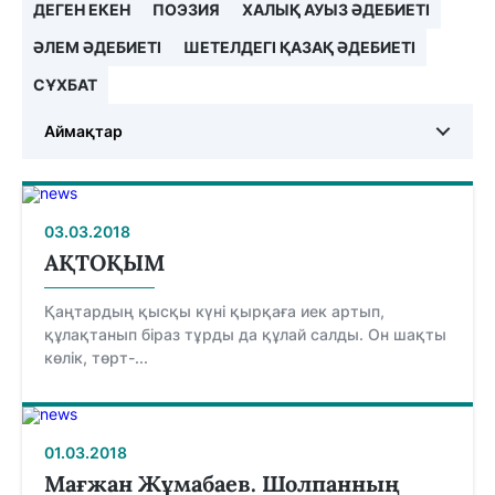
ДЕГЕН ЕКЕН
ПОЭЗИЯ
ХАЛЫҚ АУЫЗ ӘДЕБИЕТІ
ӘЛЕМ ӘДЕБИЕТІ
ШЕТЕЛДЕГІ ҚАЗАҚ ӘДЕБИЕТІ
СҰХБАТ
Аймақтар
03.03.2018
АҚТОҚЫМ
Қаңтардың қысқы күні қырқаға иек артып,
құлақтанып біраз тұрды да құлай салды. Он шақты
көлік, төрт-...
01.03.2018
Мағжан Жұмабаев. Шолпанның