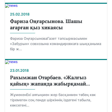
25.02.2018
​Фариза Оңғарсынова. Шашы
ағарған қыз хикаясы
Фариза ОңғарсыноваГазет тапсырмасымен
«Забурын» совхозына командировкаға шыққаныма
бір ж...
23.01.2018
Рахымжан Отарбаев. «Жалғыз
қайың» жапанда жабырқамай…
ЖұмекенЕкі аяғыңмен жер басқанмен төбең көк
тіремеген соң пәнде шіркіннің іздегені табыла,
көксегені...