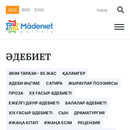
QAZ
RUS
ENG
ӘДЕБИЕТ
ӘКІМ ТАРАЗИ - 85 ЖАС
ҚАЛАМГЕР
ӘДЕБИ ӘҢГІМЕ
САТИРА
ЖЫРАУЛАР ПОЭЗИЯСЫ
ПРОЗА
XX ҒАСЫР ӘДЕБИЕТІ
ЕЖЕЛГІ ДӘУІР ӘДЕБИЕТІ
БАЛАЛАР ӘДЕБИЕТІ
XIX ҒАСЫР ӘДЕБИЕТІ
СЫН
ДРАМАТУРГИЯ
#ЖАҢА КІТАП
#ЖАҢА ЕСІМ
РЕЦЕНЗИЯ