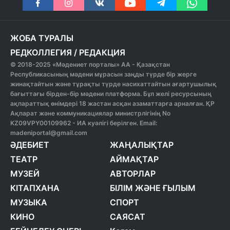
ЖОБА ТУРАЛЫ
РЕДКОЛЛЕГИЯ
/
РЕДАКЦИЯ
© 2018-2025 «Мәдениет порталы» АА - Қазақстан
Республикасының мәдени мұрасын заңды түрде бір жерге
жинақтайтын және тұрақты түрде насихаттайтын ағартушылық
бағыттағы бірден-бір мәдени платформа. Бұл желі ресурсының
ақпараттық өнімдері 18 жастан асқан азаматтарға арналған. ҚР
Ақпарат және коммуникациялар министрлігінің No
KZ09VPY00109962 - ИА куәлігі берілген. Email:
madeniportal@gmail.com
ӘДЕБИЕТ
ЖАҢАЛЫҚТАР
ТЕАТР
АЙМАҚТАР
МУЗЕЙ
АВТОРЛАР
КІТАПХАНА
БІЛІМ ЖӘНЕ ҒЫЛЫМ
МУЗЫКА
СПОРТ
КИНО
САЯСАТ