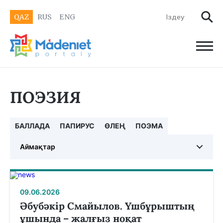
QAZ
RUS
ENG
ПОЭЗИЯ
БАЛЛАДА
ПАПИРУС
ӨЛЕҢ
ПОЭМА
Аймақтар
09.06.2026
Әбубәкір Смайылов. Үшбұрыштың
ұшында – жалғыз ноқат