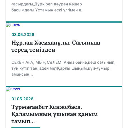
ғасырдағы,Дүркіреп дәурен көшер
басымдағы.Ұстамын ескі үлгімен ө...
03.05.2026
Нұрлан Хасиханұлы. Сағыныш
терең теңізден
СЕКЕН АҒА, МЫҢ СӘЛЕМ! Аңыз бейне,кеш сағынып,
түн күтіп,таң іздей ме?Қарлы шыңым,күй-ғұмыр,
амансың...
01.05.2026
Тұрмағанбет Кенжебаев.
Қаламымның ұшынан қаным
тамып…