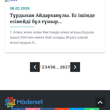
06.02.2026
Тұрдыхан Айдарханұлы. Ес ішінде
есінейді бұл ғұмыр...
1. Алма және әлем Көктемде алма ағашы,Бүршік
ашып,Үмітпен көкке бой созады.Жазға қарай
ағаштардың б...
1
2
3
4
5
6
...
26
27