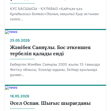
ҚҰС БАСШЫСЫ - ҚҰЛАБЫЗ «Қайтқан қаз
Құлабызсыз болмас»(Халық нақылы) Қыр астынан
сезілс...
25.05.2026
Жәнібек Саянұлы. Бос әткеншек
тербеліп қалады енді
Емберген Жәнібек Саянұлы 2005 жылы 15 тамызда
Жетісу облысы, Ескелді ауданы, Екпінді ауылында
дүниег...
18.05.2026
Әсел Оспан. Шығыс шырағданы