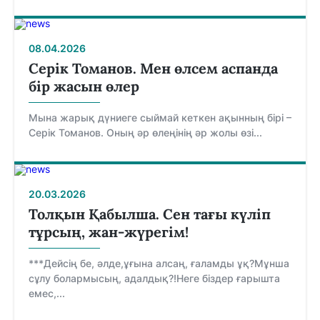
08.04.2026
Серік Томанов. Мен өлсем аспанда
бір жасын өлер
Мына жарық дүниеге сыймай кеткен ақынның бірі –
Серік Томанов. Оның әр өлеңінің әр жолы өзі...
20.03.2026
Толқын Қабылша. Сен тағы күліп
тұрсың, жан-жүрегім!
***Дейсің бе, әлде,ұғына алсаң, ғаламды ұқ?Мұнша
сұлу болармысың, адалдық?!Неге біздер ғарышта
емес,...