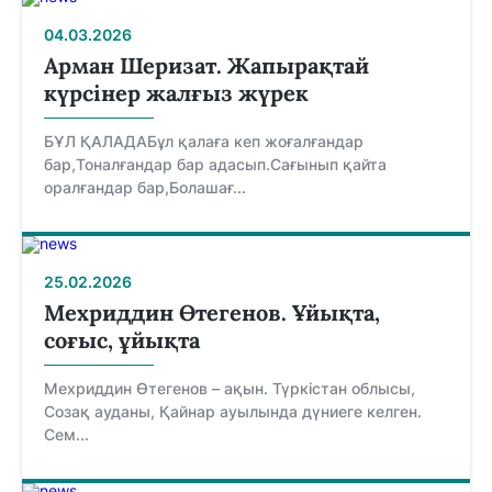
04.03.2026
Арман Шеризат. Жапырақтай
күрсінер жалғыз жүрек
БҰЛ ҚАЛАДАБұл қалаға кеп жоғалғандар
бар,Тоналғандар бар адасып.Сағынып қайта
оралғандар бар,Болашағ...
25.02.2026
Мехриддин Өтегенов. Ұйықта,
соғыс, ұйықта
Мехриддин Өтегенов – ақын. Түркістан облысы,
Созақ ауданы, Қайнар ауылында дүниеге келген.
Сем...