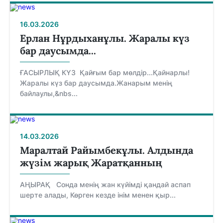
16.03.2026
Ерлан Нұрдыханұлы. Жаралы күз
бар даусымда...
ҒАСЫРЛЫҚ КҮЗ Қайғым бар мөлдір...Қайнарлы!
Жаралы күз бар даусымда.Жанарым менің
байлаулы,&nbs...
14.03.2026
Маралтай Райымбекұлы. Алдында
жүзім жарық Жаратқанның
АҢЫРАҚ Сонда менің жан күйімді қандай аспап
шерте алады, Көрген кезде інім менен қыр...