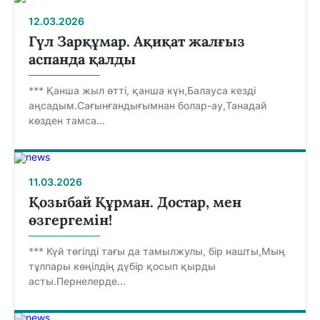
12.03.2026
Гүл Зарқұмар. Ақиқат жалғыз
аспанда қалды
*** Қанша жыл өтті, қанша күн,Балауса кезді
аңсадым.Сағынғандығымнан болар-ау,Танадай
көзден тамса...
11.03.2026
Қозыбай Құрман. Достар, мен
өзгергемін!
*** Күй төгілді тағы да тамылжулы, бір нашты,Мың
тұлпары көңілдің дүбір қосып қырды
асты.Пернелерде...