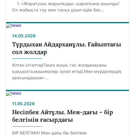
1. «Жаратушы жарылқады: шарапхана ашылды!
Ол жабықта тау мен тасқа ұрып едім бас...
14.05.2026
Тұрдыхан Айдарханұлы. Ғайыптағы
сол жолдар
Өлген кітаптарТаңға жуық тас жолданауаны
қақырата,машиналар зулап өтеді.Мен мүрделердің
арасындашым-...
11.05.2026
Несіпбек Айтұлы. Мен-дағы – бір
белгімін ғасырдағы
БІР БЕЛГІМІН Мен-дағы бір белгімін