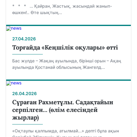
* * * … Қайран, Жастық, жасындай жанып-
өшкен!.. Өте шықтың...
27.04.2026
Торғайда «Кеңшілік оқулары» өтті
Бас жүлде – Жақаң ауылында, бірінші орын – Ақаң
ауылында Қостанай облысының Жангелд...
26.04.2026
Сұраған Рахметұлы. Садақтайын
серпілген... (өлім елесіндей
жырлар)
«Оқтаулы қалпымда, атылмай...» депті бұла ақын