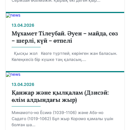
Серікбай Әбілмәжін. Қырық екі деген қыр...
13.04.2026
Мұхамет Тілеубай. Әуен – майда, сөз
– шерлі, күй – өтпелі
Қысқы жол Көзге түртпей, көрінген жан баласын.
Көлеңкесіз бір күшке таң қаласың....
13.04.2026
Қанжар және қылқалам (Дзисэй:
өлім алдындағы жыр)
Минамото-но Ёсииэ (1039-1106) және Абэ-но
Садато (1019-1062) Бұл жыр Коромо қамалы үшін
болған ша...