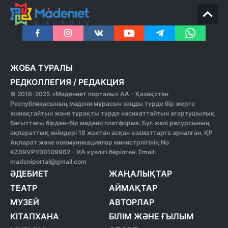
ЖОБА ТУРАЛЫ
РЕДКОЛЛЕГИЯ
/
РЕДАКЦИЯ
© 2018-2025 «Мәдениет порталы» АА - Қазақстан
Республикасының мәдени мұрасын заңды түрде бір жерге
жинақтайтын және тұрақты түрде насихаттайтын ағартушылық
бағыттағы бірден-бір мәдени платформа. Бұл желі ресурсының
ақпараттық өнімдері 18 жастан асқан азаматтарға арналған. ҚР
Ақпарат және коммуникациялар министрлігінің No
KZ09VPY00109962 - ИА куәлігі берілген. Email:
madeniportal@gmail.com
ӘДЕБИЕТ
ЖАҢАЛЫҚТАР
ТЕАТР
АЙМАҚТАР
МУЗЕЙ
АВТОРЛАР
КІТАПХАНА
БІЛІМ ЖӘНЕ ҒЫЛЫМ