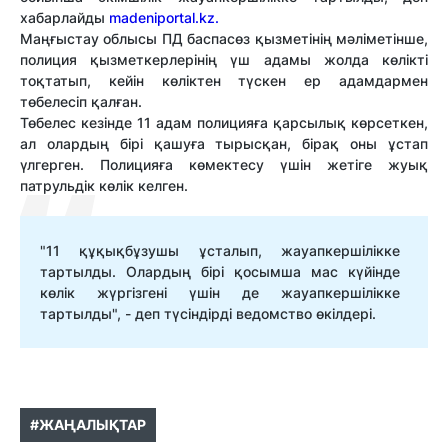
хабарлайды
madeniportal.kz.
Маңғыстау облысы ПД баспасөз қызметінің мәліметінше,
полиция қызметкерлерінің үш адамы жолда көлікті
тоқтатып, кейін көліктен түскен ер адамдармен
төбелесіп қалған.
Төбелес кезінде 11 адам полицияға қарсылық көрсеткен,
ал олардың бірі қашуға тырысқан, бірақ оны ұстап
үлгерген. Полицияға көмектесу үшін жетіге жуық
патрульдік көлік келген.
"11 құқықбұзушы ұсталып, жауапкершілікке
тартылды. Олардың бірі қосымша мас күйінде
көлік жүргізгені үшін де жауапкершілікке
тартылды", - деп түсіндірді ведомство өкілдері.
#ЖАҢАЛЫҚТАР