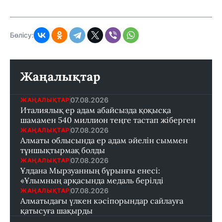
Бөлісу:
Жаңалықтар
07.08.2026
ЖАҢАЛЫҚТАР
Италиялық ер адам абайсызда қоқысқа
шамамен 540 миллион теңге тастап жіберген
07.08.2026
ЖАҢАЛЫҚТАР
Алматы облысында ер адам әйелін сыммен
тұншықтырмақ болды
07.08.2026
ЖАҢАЛЫҚТАР
Ұлдана Мырзуанның бұрынғы енесі:
«Ұлымның арқасында медаль берілді
07.08.2026
ЖАҢАЛЫҚТАР
Алматыдағы үлкен кәсіпорындар сайлауға
қатысуға шақырды