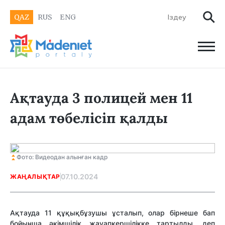
QAZ
RUS
ENG
Ақтауда 3 полицей мен 11
адам төбелісіп қалды
Фото: Видеодан алынған кадр
07.10.2024
ЖАҢАЛЫҚТАР
Ақтауда 11 құқықбұзушы ұсталып, олар бірнеше бап
бойынша әкімшілік жауапкершілікке тартылды, деп