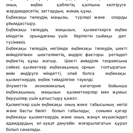
оның еңбек қаблетің қалпына келтіруге
жәрдемдесетің заттардың жинақ құны.
Еңбекақы төлеудің маңызы, түрлері және оларды
ұйымдастыру.
Еңбекақы төлеудің маңызын, қызметкерге еңбек
міндетін орындағаны үшін берілетін сыйақы деп
түсінеміз.
Еңбекақы төлеудің негізінде еңбекақы төлеудің шекті
өнімділігімен шектелінетің, өндіріс факторы ретіндегі
еңбектің құны жатыр. Шекті өнімділік теориясына
сәйкес қызметкер еңбекақының орнын толтыратын
өнім өндіруге міндетті, олай болса еңбекақы
қызметкердің еңбек тиімділігіне тәуелді.
Әлуметтік экономикалық категория бойынша
еңбекақының маңызын қызметкерлер мен жұмыс
берушілер үшін қатыстыру қажет.
Қызметкер үшін еңбекақы оның жеке табысының негізі
және басты бөлігі болып табылады, сонымн қатар
еңбекақы қызметкердің және оның жанұя мүшесіндегі
адамдардың әл ауқат деңгейін жоғарылататын құрал
болып саналады.