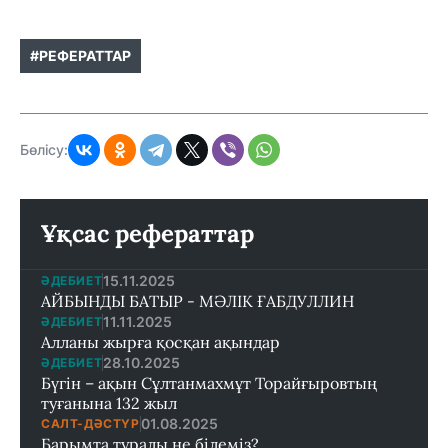
#РЕФЕРАТТАР
Бөлісу:
Ұқсас рефераттар
15.11.2025
ӘДЕБИЕТ
АЙБЫНДЫ БАТЫР - МӘЛІК ҒАБДУЛЛИН
11.11.2025
ӘДЕБИЕТ
Алланы жырға қосқан ақындар
28.10.2025
ӘДЕБИЕТ
Бүгін – ақын Сұлтанмахмұт Торайғыровтың
туғанына 132 жыл
01.08.2025
САЛТ-ДӘСТҮР
Барымта туралы не білеміз?