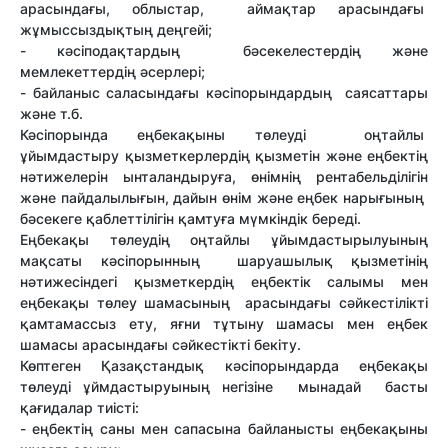
арасындағы, облыстар, аймақтар арасындағы
жұмыссыздықтың деңгейі;
- кәсіподақтардың бәсекелестердің және
мемлекеттердің әсерлері;
- байланыс саласындағы кәсіпорындардың саясаттары
және т.б.
Кәсіпорында еңбекақыны төлеуді оңтайлы
ұйымдастыру қызметкерлердің қызметін және еңбектің
нәтижелерін ынталандыруға, өнімнің рентабельділігін
және пайдалылығын, дайын өнім және еңбек нарығының
бәсекеге қаблеттілігін қамтуға мүмкіндік береді.
Еңбекақы төлеудің оңтайлы ұйымдастырылуының
мақсаты кәсіпорынның шаруашылық қызметінің
нәтижесіндегі қызметкердің еңбектік салымы мен
еңбекақы төлеу шамасының арасындағы сәйкестілікті
қамтамассыз ету, яғни тұтыну шамасы мен еңбек
шамасы арасындағы сәйкестікті бекіту.
Көптеген Қазақстандық кәсіпорындарда еңбекақы
төлеуді ұймдастыруының негізіне мынадай басты
қағидалар тиісті:
- еңбектің саны мен сапасына байланысты еңбекақыны