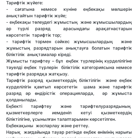
Тарифтік жүйеге:
- сағатына немесе күніне еңбекақы мөлшерін
анықтайтын тарифтік жүйе;
- еңбекақы төлеудегі жұмыстың және жұмысшылардың
әр түрлі разряд арасындағы арақатнастарын
көрсететін тарифтік тор;
- тарифтік тормен сәйкес жұмысшылардың және
жұмыстың разрядтарын анықтауға болатын тарифтік
біліктілік анықтамалар кіреді.
Жұмысты тарифтеу – бұл еңбек түрлерінің күрделілігіне
тәуелді еңбек түрлерін біліктілік категориясына немесе
тарифтік разрядқа жатқызу.
Тарифтік разряд қызметкердің біліктілігін және еңбек
күрделілігін қамтып көрсететін шама және тарифтік
разряд әр өндірістік операцияларда, әр жұмыста
қолданылады.
Еңбекті тарифтеу және тарифтелуразрядының
қызметкерлерге иемденіп кетуі қызметкердің
біліктілігіне, ұсынылған талаптарымен көрсетілген.
Еңбекақыны жоспарлау және реттеу.
Нарық жағдайында тауар ретінде еңбек өнімінің нарығы