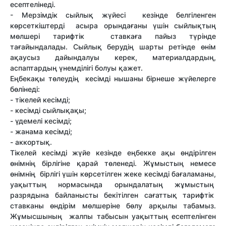
есептелінеді.
- Мерзімдік сыйлық жүйесі кезінде белгіленген
көрсеткіштерді асыра орындағаны үшін сыйлықтың
мөлшері тарифтік ставкаға пайыз түрінде
тағайындалады. Сыйлық берудің шарты ретінде өнім
ақаусыз дайындалуы керек, материалдардың,
аспаптардың үнемділігі болуы қажет.
Еңбекақы төлеудің кесімді нышаны бірнеше жүйелерге
бөлінеді:
- тікелей кесімді;
- кесімді сыйлықақы;
- үдемелі кесімді;
- жанама кесімді;
- аккортық.
Тікелей кесімді жүйе кезінде еңбекке ақы өндірілген
өнімнің бірлігіне қарай төленеді. Жұмыстың немесе
өнімнің бірлігі үшін көрсетілген жеке кесімді бағаламаны,
уақыттың нормасында орындалатың жұмыстың
разрядына байланысты бекітілген сағаттық тарифтік
ставканы өндірім мөлшеріне бөлу арқылы табамыз.
Жұмысшының жалпы табысын уақыттың есептелінген