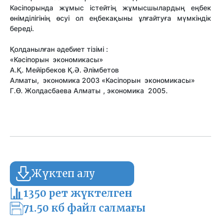
Кәсіпорында жұмыс істейтің жұмысшылардың еңбек
өнімділігінің өсуі ол еңбекақыны ұлғайтуға мүмкіндік
береді.
Қолданылған әдебиет тізімі :
«Кәсіпорын экономикасы»
А.Қ. Мейірбеков Қ.Ә. Әлімбетов
Алматы, экономика 2003 «Кәсіпорын экономикасы»
Г.Ө. Жолдасбаева Алматы , экономика 2005.
Жүктеп алу
1350 рет жүктелген
71.50 кб файл салмағы