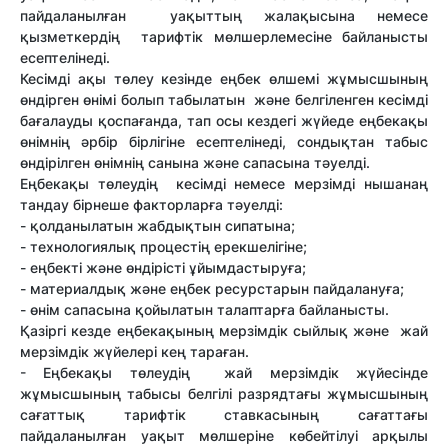
пайдаланылған уақыттың жалақысына немесе
қызметкердің тарифтік мөлшерлемесіне байланысты
есептелінеді.
Кесімді ақы төлеу кезінде еңбек өлшемі жұмысшының
өндірген өнімі болып табылатын және белгіленген кесімді
бағалауды қоспағанда, тап осы кездегі жүйеде еңбекақы
өнімнің әрбір бірлігіне есептелінеді, сондықтан табыс
өндірілген өнімнің санына және сапасына тәуелді.
Еңбекақы төлеудің кесімді немесе мерзімді нышанаң
тандау бірнеше факторларға тәуелді:
- қолданылатын жабдықтын сипатына;
- технологиялық процестің ерекшелігіне;
- еңбекті және өндірісті ұйымдастыруға;
- материалдық және еңбек ресурстарын пайдалануға;
- өнім сапасына қойылатын талаптарға байланысты.
Қазіргі кезде еңбекақының мерзімдік сыйлық және жай
мерзімдік жүйелері кең тараған.
- Еңбекақы төлеудің жай мерзімдік жүйесінде
жұмысшының табысы белгілі разрядтағы жұмысшының
сағаттық тарифтік ставкасының сағаттағы
пайдаланылған уақыт мөлшеріне көбейтілуі арқылы