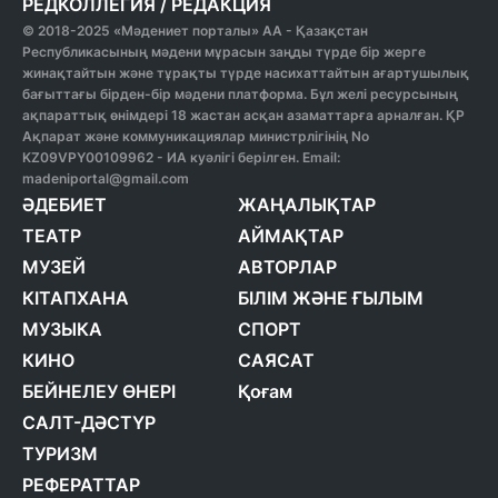
РЕДКОЛЛЕГИЯ
/
РЕДАКЦИЯ
© 2018-2025 «Мәдениет порталы» АА - Қазақстан
Республикасының мәдени мұрасын заңды түрде бір жерге
жинақтайтын және тұрақты түрде насихаттайтын ағартушылық
бағыттағы бірден-бір мәдени платформа. Бұл желі ресурсының
ақпараттық өнімдері 18 жастан асқан азаматтарға арналған. ҚР
Ақпарат және коммуникациялар министрлігінің No
KZ09VPY00109962 - ИА куәлігі берілген. Email:
madeniportal@gmail.com
ӘДЕБИЕТ
ЖАҢАЛЫҚТАР
ТЕАТР
АЙМАҚТАР
МУЗЕЙ
АВТОРЛАР
КІТАПХАНА
БІЛІМ ЖӘНЕ ҒЫЛЫМ
МУЗЫКА
СПОРТ
КИНО
САЯСАТ
БЕЙНЕЛЕУ ӨНЕРІ
Қоғам
САЛТ-ДӘСТҮР
ТУРИЗМ
РЕФЕРАТТАР