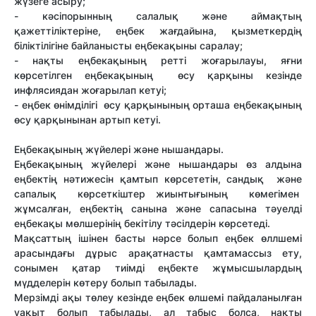
жүзеге асыру;
- кәсіпорынның салалық және аймақтың
қажеттіліктеріне, еңбек жағдайына, қызметкердің
біліктілігіне байланысты еңбекақыны саралау;
- нақты еңбекақының ретті жоғарылауы, яғни
көрсетілген еңбекақының өсу қарқыны кезінде
инфлясиядан жоғарылап кетуі;
- еңбек өнімділігі өсу қарқынының орташа еңбекақының
өсу қарқынынан артып кетуі.
Еңбекақының жүйелері және нышандары.
Еңбекақының жүйелері және нышандары өз алдына
еңбектің нәтижесін қамтып көрсететін, сандық және
сапалық көрсеткіштер жиынтығының көмегімен
жұмсалған, еңбектің санына және сапасына тәуелді
еңбекақы мөлшерінің бекітілу тәсілдерін көрсетеді.
Мақсаттың ішінен басты нәрсе болып еңбек өллшемі
арасындағы дұрыс арақатнасты қамтамассыз ету,
сонымен қатар тиімді еңбекте жұмысшылардың
мүдделерін көтеру болып табылады.
Мерзімді ақы төлеу кезінде еңбек өлшемі пайдаланылған
уақыт болып табылады, ал табыс болса, нақты