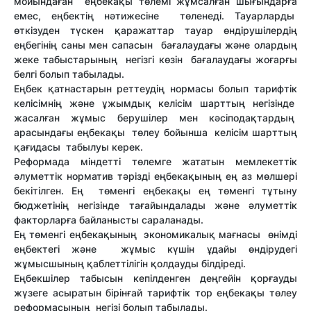
мойындаған еңбекақы төлемі жұмсалған шығындарға
емес, еңбектің нәтижесіне төленеді. Тауарларды
өткізуден түскен қаражаттар тауар өндірушілердің
еңбегінің саны мен сапасын бағалаудағы және олардың
жеке табыстарының негізгі көзін бағалаудағы жоғарғы
белгі болып табылады.
Еңбек қатнастарын реттеудің нормасы болып тарифтік
келісімнің және ұжымдық келісім шарттың негізінде
жасалған жұмыс берушілер мен кәсіподақтардың
арасындағы еңбекақы төлеу бойынша келісім шарттың
қағидасы табылуы керек.
Реформада міндетті төлемге жататын мемлекеттік
әлуметтік норматив тәрізді еңбекақының ең аз мөлшері
бекітілген. Ең төменгі еңбекақы ең төменгі тұтыну
бюджетінің негізінде тағайындалады және әлуметтік
факторларға байланысты сараланады.
Ең төменгі еңбекақының экономикалық мағнасы өнімді
еңбектегі және жұмыс күшін ұдайы өндірудегі
жұмысшының қаблеттілігін қолдауды білдіреді.
Еңбекшілер табысын кепілденген деңгейін қорғауды
жүзеге асыратын бірінғай тарифтік тор еңбекақы төлеу
реформасының негізі болып табылады.