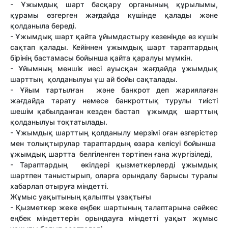
- Ұжымдық шарт басқару органының құрылымы,
құрамы өзгерген жағдайда күшінде қалады және
қолданыла береді.
- Ұжымдық шарт қайта ұйымдастыру кезеніңде өз күшін
сақтап қалады. Кейіннен ұжымдық шарт тараптардың
бірінің бастамасы бойынша қайта қаралуы мүмкін.
- Ұйымның меншік иесі ауысқан жағдайда ұжымдық
шарттың қолданылуы үш ай бойы сақталады.
- Ұйым тартылған және банкрот деп жариялаған
жағдайда тарату немесе банкроттық турулы тиісті
шешім қабылданған кезден бастап ұжымдқ шарттың
қолданылуы тоқтатылады.
- Ұжымдық шарттың қолданылу мерзімі оған өзгерістер
мен толықтырулар тараптардың өзара келісуі бойынша
ұжымдық шартта белгіленген тәртіпен ғана жүргізіледі,
- Тараптардың өкілдері қызметкерлерді ұжымдық
шартпен таныстырып, оларға орындалу барысы туралы
хабарлап отыруға міндетті.
Жұмыс уақытының қалыпты ұзақтығы
- Қызметкер жеке еңбек шартының талаптарына сәйкес
еңбек міндеттерін орындауға міндетті уақыт жұмыс