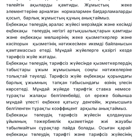
төлейтін ақыларды қамтиды. Жұмыстың жеке
элементтеріне арналған нормалармен бағдарламаларды
қосып, барлық жұмыстың құның анықтаймыз.
Еңбекақы төлеудің аралас жүйесі мерзімдік және кесімді
еңбекақы төлеудің негізгі артықшылықтарын қамтиды
және еңбекақы мөлшерінің жеке қызметкерлер және
кәсіпорын қызметінің нәтижесімен икемді байланысын
қамтамассыз етеді. Мұндай жүйелерге қазіргі кезде
тарифсіз жүйе жатады.
Еңбекақы төлеудің тарифсіз жүйесінде қызметкерлердің
табыстары ұжым жұмысының соңғы нәтижелеріне
толықтай тәуелді. Тарифсіз жүйе еңбекақы қорындағы
барлық ұжымның тапқан табысындағы өзінің үлесін
көрсетеді. Мұндай жүйеде тарифтік ставка немесе
тұрақты жалақы белгіленбейді, ол ереже бойынша
мұндай үлесті еңбекке қатысу денгейін, жұмысшыға
белгіленген тұрақты коэффицент арқылы анықтаймыз.
Еңбекақы төлеудің тарифсіз жүйесін қолданушы
ұйымның тәжербиелік қызметінде жиі жауабы
табылмайтын сұрақтар пайда болады. Осыған қарай
еңбекақы төлеудің тарифті және тарифсіз жүйесінің