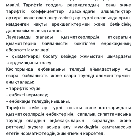
мәкілі. Тарифтік тордағы разрядтардың саны және
тарифтік коэффиценттер арасындағы алшақтықтар
әртүрлі және олар өнеркәсіптің әр түрлі саласында орын
иемденген нақты ерекшеліктермен және бөлінісінің
дәрежесімен анықталған.
Лауазымды жалақы қызметкерлердің атқаратын
қызметтеріне байланысты бекітілген еңбекақының
абсолюттік мөлшері.
- қызметкерді босату кезінде жұмыстан шығардағы
жәрдемақыны төлеу.
Кәсіпорында еңбекақыны төлеуді ұйымдастыру үш
өзара байланысты және өзара тәуелді элементтермен
анықталады:
- тарифтік жүйе;
- еңбекті нормалау;
- еңбекақы төлеудің нышаны.
Тарифтік жүйе әр түрлі топтағы және категориядағы
қызметкерлердің еңбектерінің сапалық сипаттамасына
тәуелді олардың еңбекақыларын саралауды және
реттеуді жүзеге асыра алу мүмкіндігін қамтамассыз
ететін норматифтердің жиынтығын көрсетеді.