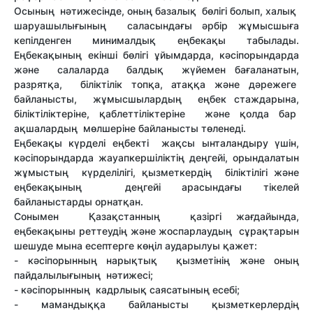
Осының нәтижесінде, оның базалық бөлігі болып, халық
шаруашылығының саласындағы әрбір жұмысшыға
кепілденген минималдық еңбекақы табылады.
Еңбекақының екінші бөлігі ұйымдарда, кәсіпорындарда
және салаларда балдық жүйемен бағаланатын,
разрятқа, біліктілік топқа, атаққа және дәрежеге
байланысты, жұмысшылардың еңбек стаждарына,
біліктіліктеріне, қаблеттіліктеріне және қолда бар
ақшалардың мөлшеріне байланысты төленеді.
Еңбекақы күрделі еңбекті жақсы ынталандыру үшін,
кәсіпорындарда жауапкершіліктің деңгейі, орындалатын
жұмыстың күрделілігі, қызметкердің біліктілігі және
еңбекақының деңгейі арасындағы тікелей
байланыстарды орнатқан.
Сонымен Қазақстанның қазіргі жағдайында,
еңбекақыны реттеудің және жоспарлаудың сұрақтарын
шешуде мына есептерге көңіл аударылуы қажет:
- кәсіпорынның нарықтық қызметінің және оның
пайдалылығының нәтижесі;
- кәсіпорынның кадрлыық саясатының есебі;
- мамандыққа байланысты қызметкерлердің