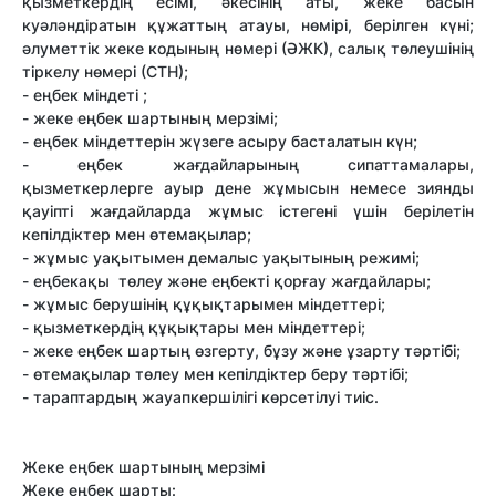
қызметкердің есімі, әкесінің аты, жеке басын
куәләндіратын құжаттың атауы, нөмірі, берілген күні;
әлуметтік жеке кодының нөмері (ӘЖК), салық төлеушінің
тіркелу нөмері (СТН);
- еңбек міндеті ;
- жеке еңбек шартының мерзімі;
- еңбек міндеттерін жүзеге асыру басталатын күн;
- еңбек жағдайларының сипаттамалары,
қызметкерлерге ауыр дене жұмысын немесе зиянды
қауіпті жағдайларда жұмыс істегені үшін берілетін
кепілдіктер мен өтемақылар;
- жұмыс уақытымен демалыс уақытының режимі;
- еңбекақы төлеу және еңбекті қорғау жағдайлары;
- жұмыс берушінің құқықтарымен міндеттері;
- қызметкердің құқықтары мен міндеттері;
- жеке еңбек шартың өзгерту, бұзу және ұзарту тәртібі;
- өтемақылар төлеу мен кепілдіктер беру тәртібі;
- тараптардың жауапкершілігі көрсетілуі тиіс.
Жеке еңбек шартының мерзімі
Жеке еңбек шарты: