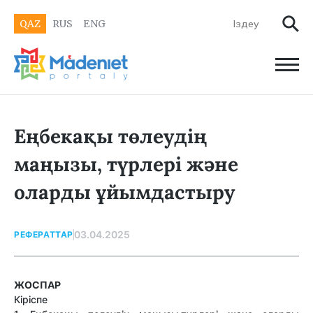
QAZ
RUS
ENG
Еңбекақы төлеудің
маңызы, түрлері және
оларды ұйымдастыру
03.04.2025
РЕФЕРАТТАР
ЖОСПАР
Кіріспе