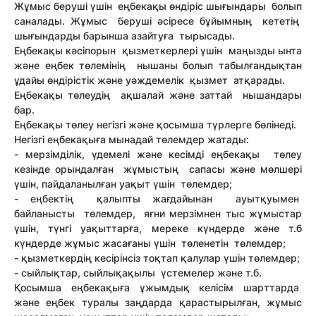
Жұмыс беруші үшін еңбекақы өндіріс шығындары болып
саналады. Жұмыс беруші әсіресе бұйымның кететің
шығындарды барынша азайтуға тырысады.
Еңбекақы кәсіпорын қызметкерлері үшін маңызды ынта
және еңбек төлемінің нышаны болып табылғандықтан
ұдайы өндірістік және уәждемелік қызмет атқарады.
Еңбекақы төлеудің ақшалай және заттай нышандары
бар.
Еңбекақы төлеу негізгі және қосымша түрлерге бөлінеді.
Негізгі еңбекақыға мынадай төлемдер жатады:
- мерзімділік, үдемелі және кесімді еңбекақы төлеу
кезінде орындалған жұмыстың сапасы және мөлшері
үшін, пайдаланылған уақыт үшін төлемдер;
- еңбектің қалыпты жағдайынан ауытқуымен
байланысты төлемдер, яғни мерзімнен тыс жұмыстар
үшін, түнгі уақыттарға, мереке күндерде және т.б
күндерде жұмыс жасағаны үшін төленетін төлемдер;
- қызметкердің кесірінсіз тоқтап қалулар үшін төлемдер;
- сыйлықтар, сыйлықақылы үстемелер және т.б.
Қосымша еңбекақыға ұжымдық келісім шарттарда
және еңбек туралы заңдарда қарастырылған, жұмыс