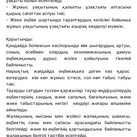
уақыты болып есептеледі.
- Жұмыс уақытының қалыпты ұзақтығы аптасына
қырық сағаттан аспуы тиіс.
- Жеке еңбек шартында тараптардың келісімі бойынша
жұмыс уақытының ұзақтығы азырақ көзделуі мүмкін.
Қорытынды:
Қандайда болмасын кәсіпорында өім шығарудың артуы,
соның есебінен олардың экономикасының дамуы
еңбекақының дұрыс жолға қойылуына тікелей
байланысты.
Нарықтық жағдайда еңбекақыға деген көз қарас
өзгерудке кім көп жұмыс істесе, сол көп табыс табуы
тиіс.
Тауарды сатудан түскен қаржылар тауар өңдірушілердің
еңбектерінің сандық және сапалық бағалығының және
жеке табыстарының негізгі көздері жоғары өлшеміне
айналады.
Жалақының нысаны мен жүйесі жалақының шамасы,
еңбектің саны мен сапасы арасындағы байланысты
белгілейді және өз еңбегінің қортындысына байланысты
жалақынын белгілі тәртібін есептейді.