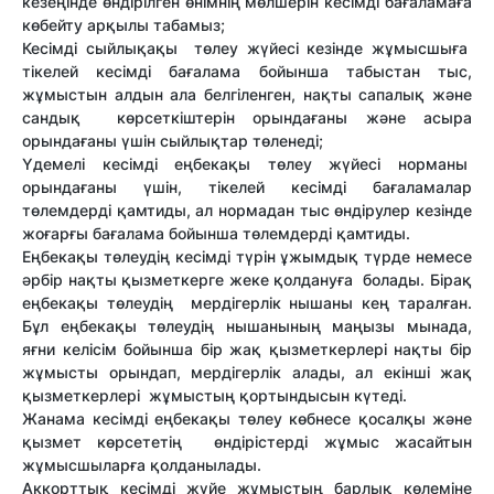
кезеңінде өндірілген өнімнің мөлшерін кесімді бағаламаға
көбейту арқылы табамыз;
Кесімді сыйлықақы төлеу жүйесі кезінде жұмысшыға
тікелей кесімді бағалама бойынша табыстан тыс,
жұмыстын алдын ала белгіленген, нақты сапалық және
сандық көрсеткіштерін орындағаны және асыра
орындағаны үшін сыйлықтар төленеді;
Үдемелі кесімді еңбекақы төлеу жүйесі норманы
орындағаны үшін, тікелей кесімді бағаламалар
төлемдерді қамтиды, ал нормадан тыс өндірулер кезінде
жоғарғы бағалама бойынша төлемдерді қамтиды.
Еңбекақы төлеудің кесімді түрін ұжымдық түрде немесе
әрбір нақты қызметкерге жеке қолдануға болады. Бірақ
еңбекақы төлеудің мердігерлік нышаны кең таралған.
Бұл еңбекақы төлеудің нышанының маңызы мынада,
яғни келісім бойынша бір жақ қызметкерлері нақты бір
жұмысты орындап, мердігерлік алады, ал екінші жақ
қызметкерлері жұмыстың қортындысын күтеді.
Жанама кесімді еңбекақы төлеу көбнесе қосалқы және
қызмет көрсететің өндірістерді жұмыс жасайтын
жұмысшыларға қолданылады.
Аккорттық кесімді жүйе жұмыстың барлық көлеміне