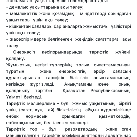
жасалмаған уақыттар үшін төлемдер жатады:
- демалыс уақыттарына ақы төлеу;
- мемлекеттік және қоғамдық міндеттерді орындаған
уақыттары үшін ақы төлеу;
- кішкентай балалары бар аналарға жұмыстағы үзілістері
үшін ақы төлеу;
- жасөспірімдерге белгіленген жеңілдік сағаттарға ақы
төлеу.
Өнеркәсіп кәсіпорындарында тарифтік жүйені
қолдану.
Жұмыстың негізгі түрлерінің толық сипаттамасынан
тұратын және өнеркәсіптің әрбір саласын
құрастырылған тарифтік біліктілік анықтамасының
негізінде жүргізіледі. Анықтаманы және оның
қолданылу тәртібін Қазақстан Республикасының
Үкіметі бекітеді.
Тарифтік мөлшерлеме – бұл жұмыс уақытының бірлігі
үшін, (сағат, күн, ай) біліктіліктің айқын күрделілігінде
еңбек нормасын орындаған қызметкердің
еңбекақысының белгіленген мөлшері.
Тарифтік тор – бұл разрядтардың және оған
меншіктелінген тарифтік коэффициенттердің арақатынас