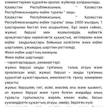
элементтерінен құралған аралас жүйелер қолданылады.
Қазақстан Республикасының “ Қазақстан
Республикасындағы еңбек туралы ” заңы.
Қазақстан Республикасының “ Қазақстан
Республикасындағы еңбек туралы” заңы 2000 жылдың 1
қаңтарынан бастап іске асырылғанү. Бұл заңға сәйкес,
жұмыс беруші мен жұмыскердің еңбектік
арақатнастары нормативтік құқықтық актілермен және
еңбек заңдылықтары бойынша келісілген жеке еңбек
шартымен, ұжымдық шартпен реттеледі.
Жеке еңбек шарттың мазмұны
Жеке еңбек шартында:
- тараптарлардың реквизиттері:
жұмыс беруші заңды тұлғаның толық атауы және
орналасқан жері, жұмыс беруші – заңды тұлғаның
құрылтай құжаттарының мемлекеттік тіркеу номерімен
уақыты;
жұмыс берушінің тегі, есімі, әкесінің аты және қызметі,
ал жұмыс беруші жеке тұлға болған жағдайда оның
тұрақты тұрғылықты жерінің мекен жайы, басын
куәләндірәтін құжаттың атауы, нөмірі, берілген күні;