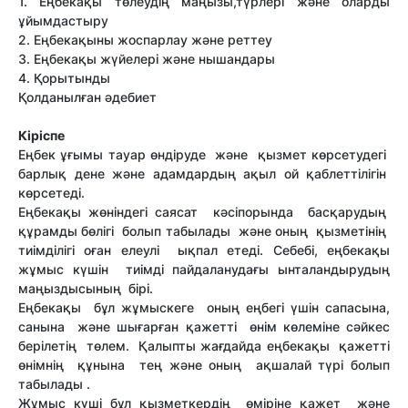
1. Еңбекақы төлеудің маңызы,түрлері және оларды
ұйымдастыру
2. Еңбекақыны жоспарлау және реттеу
3. Еңбекақы жүйелері және нышандары
4. Қорытынды
Қолданылған әдебиет
Кіріспе
Еңбек ұғымы тауар өндіруде және қызмет көрсетудегі
барлық дене және адамдардың ақыл ой қаблеттілігін
көрсетеді.
Еңбекақы жөніндегі саясат кәсіпорында басқарудың
құрамды бөлігі болып табылады және оның қызметінің
тиімділігі оған елеулі ықпал етеді. Себебі, еңбекақы
жұмыс күшін тиімді пайдаланудағы ынталандырудың
маңыздысының бірі.
Еңбекақы бұл жұмыскеге оның еңбегі үшін сапасына,
санына және шығарған қажетті өнім көлеміне сәйкес
берілетің төлем. Қалыпты жағдайда еңбекақы қажетті
өнімнің құнына тең және оның ақшалай түрі болып
табылады .
Жұмыс күші бұл қызметкердің өміріне қажет және