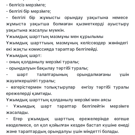
- белгісіз мерзімге;
- белгілі бір мерзімге;
- белгілі бір жұмысты орындау уақытына немесе
жұмыста уақытша болмаған қызметкерді ауыстыру
уақытына жасалуы мүмкін.
Ұжымдық шарттың мазмұны мен құрылымы
Ұжымдық шарттыың мазмұның келіссөздер жөніндегі
екі жақты комиссияда тараптар белгілейді.
Ұжымдық шарт:
- оның қолданылу мерзімі туралы;
- орындалуын бақылау тәртібі туралы;
- шарт талаптарының орындалмағаны үшін
жауапкершілігі туралы;
- өзгерістермен толықтырулар енгізу тәртібі туралы
ережелерді қамтиды.
Ұжымдық шарттың қолданылу мерзімі мен аясы
- Ұжымдық шарт тараптар белгілейтін мерзімге
жасалады.
- Егер ұжымдық шарттың ережелерінде өзгеше
көзделмесе, ол қол қойылған кезден бастап күшіне енеді
және тараптардың орындалуы үшін міндетті болады.