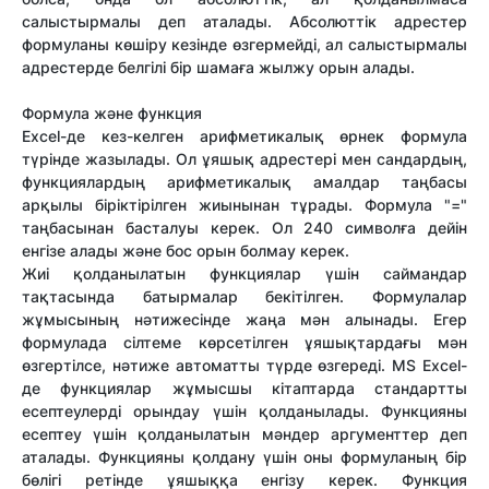
салыстырмалы деп аталады. Абсолюттік адрестер
формуланы көшіру кезінде өзгермейді, ал салыстырмалы
адрестерде белгілі бір шамаға жылжу орын алады.
Формула және функция
Excel-де кез-келген арифметикалық өрнек формула
түрінде жазылады. Ол ұяшық адрестері мен сандардың,
функциялардың арифметикалық амалдар таңбасы
арқылы біріктірілген жиынынан тұрады. Формула "="
таңбасынан басталуы керек. Ол 240 символға дейін
енгізе алады және бос орын болмау керек.
Жиі қолданылатын функциялар үшін саймандар
тақтасында батырмалар бекітілген. Формулалар
жұмысының нәтижесінде жаңа мән алынады. Егер
формулада сілтеме көрсетілген ұяшықтардағы мән
өзгертілсе, нәтиже автоматты түрде өзгереді. MS Excel-
де функциялар жұмысшы кітаптарда стандартты
есептеулерді орындау үшін қолданылады. Функцияны
есептеу үшін қолданылатын мәндер аргументтер деп
аталады. Функцияны қолдану үшін оны формуланың бір
бөлігі ретінде ұяшыққа енгізу керек. Функция