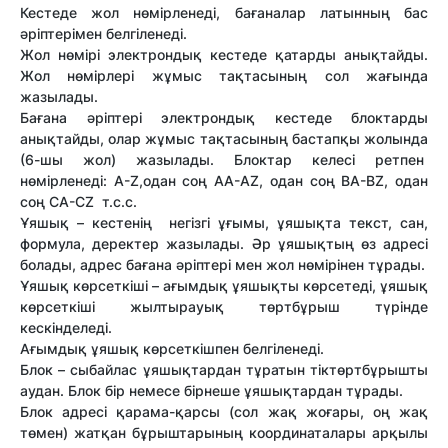
Кестеде жол нөмірленеді, бағаналар латынның бас
әріптерімен белгіленеді.
Жол нөмірі электрондық кестеде қатарды анықтайды.
Жол нөмірлері жұмыс тақтасының сол жағында
жазылады.
Бағана әріптері электрондық кестеде блоктарды
анықтайды, олар жұмыс тақтасының бастапқы жолында
(6-шы жол) жазылады. Блоктар келесі ретпен
нөмірленеді: A-Z,одан соң AA-AZ, одан соң BA-BZ, одан
соң CA-CZ т.с.с.
Ұяшық – кестенің негізгі ұғымы, ұяшықта текст, сан,
формула, деректер жазылады. Әр ұяшықтың өз адресі
болады, адрес бағана әріптері мен жол нөмірінен тұрады.
Ұяшық көрсеткіші – ағымдық ұяшықты көрсетеді, ұяшық
көрсеткіші жылтырауық төртбұрыш түрінде
кескінделеді.
Ағымдық ұяшық көрсеткішпен белгіленеді.
Блок – сыбайлас ұяшықтардан тұратын тіктөртбұрышты
аудан. Блок бір немесе бірнеше ұяшықтардан тұрады.
Блок адресі қарама-қарсы (сол жақ жоғары, оң жақ
төмен) жатқан бұрыштарының координаталары арқылы