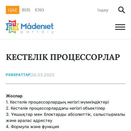
QAZ
RUS
ENG
КЕСТЕЛІК ПРОЦЕССОРЛАР
26.03.2025
РЕФЕРАТТАР
Жоспар
1. Кестелік процессорлардың негізгі мүмкіндіктері
2. Кестелік процессорлардағы негізгі объектілер
3. Ұяшықтар мен блоктарды абсолюттік, салыстырмалы
және аралас адрестеу
4. Формула және функция