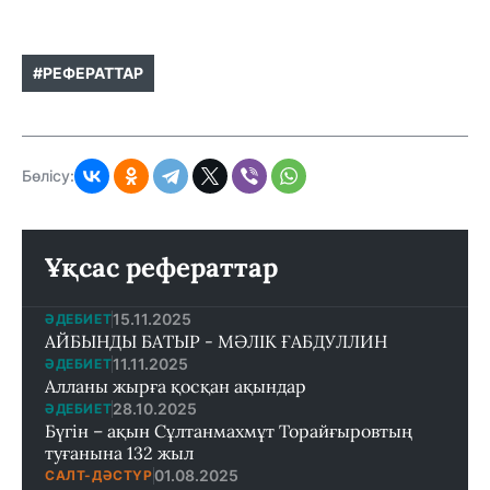
#РЕФЕРАТТАР
Бөлісу:
Ұқсас рефераттар
15.11.2025
ӘДЕБИЕТ
АЙБЫНДЫ БАТЫР - МӘЛІК ҒАБДУЛЛИН
11.11.2025
ӘДЕБИЕТ
Алланы жырға қосқан ақындар
28.10.2025
ӘДЕБИЕТ
Бүгін – ақын Сұлтанмахмұт Торайғыровтың
туғанына 132 жыл
01.08.2025
САЛТ-ДӘСТҮР