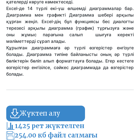
қателерді көруге көмектеседі.
Excel-де 14 түрлі екі-үш өлшемді диаграммалар бар.
Диаграмма мен графикті Диаграмма шебері арқылы
құрған жеңіл. Excel-дің бұл функциясы бес диалогты
терезесі арқылы диаграмма (график) тұрғызуға және
оны жұмыс парағына салып шығуға керекті
мәліметтерді сұрап алады.
Құрылған диаграммаға әр түрлі өзгерістер енгізуге
болады. Диаграмма типіне байланысты оның әр түрлі
бөліктерін бөліп алып форматтауға болады. Егер кестеге
өзгерістер енгізілсе, сәйкес диаграммада да өзгерістер
болады.
Жүктеп алу
1425 рет жүктелген
254.00 кб файл салмағы