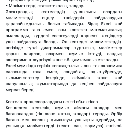
• Мәліметтерді статистикалық талдау.
Электрондық кестелердің құндылығы олардағы
мәліметтерді өңдеу тәсілдерін пайдаланудың
қарапайымдылығы болып табылады. Бірақ Excel жәй
программа ғана емес, оны көптеген математикалық
амалдарды, күрделі есептеулерді көрнекті жеңілдету
үшін пайдалануға болады. Ол кестедегі мәлеметтердің
негізінде түрлі диаграммалар тұрғызып, мәліметтер
қорын даярлап, олармен жұмыс істеуді, сандық
эксперимент жүргізуді және т.б. қамтамасыз ете алады.
Excel мүмкіндіктерінің көпжақтылығы оны тек экономика
саласында ғана емес, сондай-ақ, оқып-үйренуде,
ғылыми-зерттеу істерінде, әкімшілік және жәй
шаруашылық жұмыстарында да кеңінен пайдалануға
мұрсат береді.
Кестелік процессорлардағы негізгі объектілер
Кез-келген кестенің жұмыс аймағы жолдар мен
бағаналардан (тік және жатық жолдар) тұрады. Әрбір
бағана мен жолдың қиылысуы ұяшықты құрайды, ол
ұяшыққа мәліметтерді (текст, сан, формула) енгізеді.