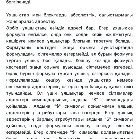
белгіленеді.
Ұяшықтар мен блоктарды абсолюттік, салыстырмалы
және аралас адрестеу
Әрбір ұяшықтың өзіндік адресі бар. Егер ұяшыққа
формула енгізілсе, онда оны содан кейін жылжытуға,
көшіруге немесе ұяшықтар блогына таратуға болады.
Формуланы кестедегі жаңа орынға ауыстырғанда
формуладағы сілтемелер өзгермейді, ал бұрын формула
тұрған ұяшық бос қалады. Көшіру кезінде формула
кестедегі жаңа орынға ауысады, сілтемелер өзгереді,
бірақ бұрын формула тұрған ұяшық өзгеріссіз қалады.
Формулаларды көшіру кезінде ұяшықтар немесе
сілтемелер адрестерінің өзгерістерін басқару қажеттілігі
туындайды. Ол үшін ұяшықтар немесе сілтемелер
адрестері символдарының алдына "$" символдары
қойылады. Алдына "$" символы қойылмаған ұяшық
адрестерінің атрибуттары ғана өзгереді. Егер ұяшық
адрестерінің барлық атрибуттары алдына "$" символы
қойылса, онда формуланы көшіру кезінде сілтеме
өзгермейді. Егер сілтемеде "$" символы қолданылатын
болса, онда ол абсолюттік, ал қолданылмаса