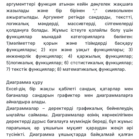
аргументтері функция атынан кейін дөңгелек жақшаға
жазылады және бір бірінен ";" символымен
ажыратылады. Аргумент ретінде сандарды, текстті,
логикалық мәндерді, массивтерді, сілтемелерді
қолдануға болады. Жұмыс істеуге қолайлы болу үшін
функциялар мынадай категорияларға бөлінген:
1)мәліметтер қорын және тізімдерді басқару
функциялары; 2) күн және уақыт функциялары; 3)
инженерлік функциялар; 4) қаржылық функциялар;
5)логикалық функциялар; 6) стстистикалық функциялар;
7) текстік функциялар; 8) математикалық функциялар.
Диаграмма құру
Excel-дің бір жақсы қабілеті сандық қатарлар мен
бағаналар сандарын графиктер мен диаграммаларға
айналдыра алады.
Диаграммалар – деректерді графикалық бейнелеудің
ыңғайлы сайманы. Диаграммалар өзінің көрнекілігімен
деректерді дұрыс бағалауға мүмкіндік береді, бұл жұмыс
парағының әр ұяшығын мұқият қараудан жеңіл әрі
түсінікті. Диаграмма ұяшықтарда байқалмай қалған