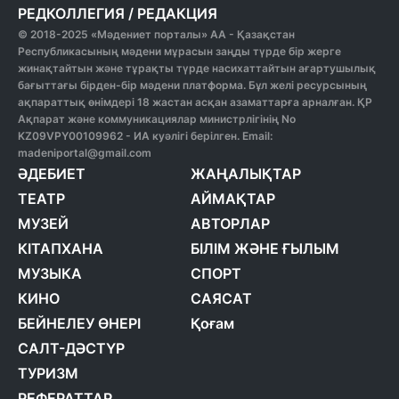
РЕДКОЛЛЕГИЯ
/
РЕДАКЦИЯ
© 2018-2025 «Мәдениет порталы» АА - Қазақстан
Республикасының мәдени мұрасын заңды түрде бір жерге
жинақтайтын және тұрақты түрде насихаттайтын ағартушылық
бағыттағы бірден-бір мәдени платформа. Бұл желі ресурсының
ақпараттық өнімдері 18 жастан асқан азаматтарға арналған. ҚР
Ақпарат және коммуникациялар министрлігінің No
KZ09VPY00109962 - ИА куәлігі берілген. Email:
madeniportal@gmail.com
ӘДЕБИЕТ
ЖАҢАЛЫҚТАР
ТЕАТР
АЙМАҚТАР
МУЗЕЙ
АВТОРЛАР
КІТАПХАНА
БІЛІМ ЖӘНЕ ҒЫЛЫМ
МУЗЫКА
СПОРТ
КИНО
САЯСАТ
БЕЙНЕЛЕУ ӨНЕРІ
Қоғам
САЛТ-ДӘСТҮР
ТУРИЗМ
РЕФЕРАТТАР