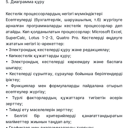
5. Диаграмма құру
Кестелік процессорлардың негізгі мүмкіндіктері
Есептеулерді (бухгалтерлік, шаруашылық т.б) жүргізуге
арналған программаларды кестелік процессорлар деп
атайды. Көп қолданылатын процессорлар: Microsoft Excel,
SuperCalc, Lotus 1-2-3, Quatro Pro. Кестелерді өңдеуге
жататын негізгі іс-әрекеттер:
• Электрондық кестелерді құру және редакциялау;
• Көпкестелік құжаттарды құру;
• Электрондық кестелерді көркемдеу және баспаға
шығару;
• Кестелерді сұрыптау, сұраулар бойынша берілгендерді
іріктеу;
• Функциялар мен формулаларды пайдалана отырып
есептеулер жүргізу;
• Түрлі факторлардың құжаттарға тигізетін әсерін
зерттеу;
• Тиімді ету мәселелерін зерттеу;
• Белгілі бір критерийлерді қанағаттандыратын
мәліметтер жиынын таңдап алу;
• Графиктер мен диаграммаларды тұрғызу;